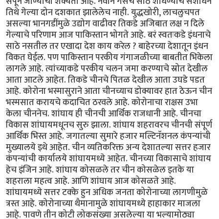
संपून जाण्याची शक्यता आहे. नवीन गॅसचे साठे शोधण्याचे संशोधन
तिथे गेल्या दोन दशकात झालेलेच नाही. युद्धखोरी, लाचलुचपत
असल्या भानगडींमुळे उद्योग वाढीवर तिकडे अजिबात लक्ष न दिले
गेल्याचे परिणाम आज पाकिस्तान भोगते आहे. बरं स्वतःकडे इंधनाचे
साठे नसतील तर एखादा देश काय करेल ? बाहेरच्या देशातून इंधन
विकत घेईल. पण पाकिस्तान परकीय गंगाजळीच्या बाबतीत भिकेला
लागले आहे. त्यांच्याकडे परकीय चलन जमा करण्याचे स्रोत देखील
आता आटले आहेत. तिकडे चीनचे पितळ देखील आता उघडे पडत
आहे. कोरोना भस्मासुराने आता चीनच्याच डोक्यावर हात ठेऊन चीन
भस्मसात करायचे कदाचित ठरवले आहे. कोरोनाचा राक्षस उभा
केला चीननेच. शांघाय ही चीनची आर्थिक राजधानी आहे. चीनचा
विकास शांघायमधूनच सुरु झाला. शांघाय शहरावरच चीनची संपूर्ण
आर्थिक भिस्त आहे. जगातल्या सुमारे हजार मल्टिनॅशनल कंपन्यांची
मुख्यालये इथे आहेत. चीन व्यतिकरिक्त अन्य देशातल्या सत्तर हजार
कंपन्यांची कार्यालये शांघायमध्ये आहेत. चीनच्या विकासाचे शांघाय
हेच इंजिन आहे. शांघाय कोसळले तर चीन कोसळेल इतके या
शहराला महत्व आहे. आणि शांघाय आज कोसळते आहे.
शांघायमध्ये सत्तर टक्के हुन अधिक जनता कोरोनाच्या लागणीमुळे
त्रस्त आहे. कोरोनाच्या थैमानामुळे शांघायमध्ये हाहाकार माजला
आहे. पावणे तीन कोटी लोकसंख्या असलेल्या या भल्यामोठ्या