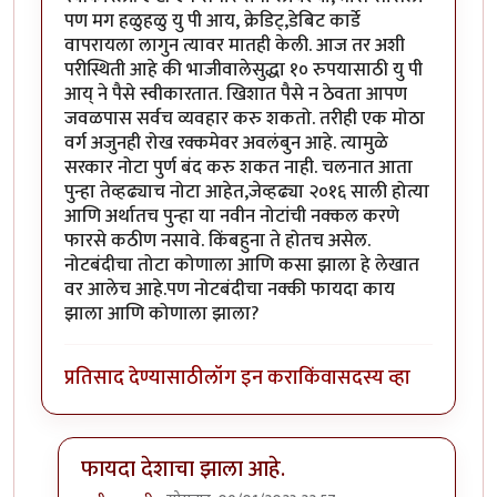
पण मग हळुहळु यु पी आय, क्रेडिट्,डेबिट कार्डे
वापरायला लागुन त्यावर मातही केली. आज तर अशी
परीस्थिती आहे की भाजीवालेसुद्धा १० रुपयासाठी यु पी
आय् ने पैसे स्वीकारतात. खिशात पैसे न ठेवता आपण
जवळपास सर्वच व्यवहार करु शकतो. तरीही एक मोठा
वर्ग अजुनही रोख रक्कमेवर अवलंबुन आहे. त्यामुळे
सरकार नोटा पुर्ण बंद करु शकत नाही. चलनात आता
पुन्हा तेव्हढ्याच नोटा आहेत,जेव्हढ्या २०१६ साली होत्या
आणि अर्थातच पुन्हा या नवीन नोटांची नक्कल करणे
फारसे कठीण नसावे. किंबहुना ते होतच असेल.
नोटबंदीचा तोटा कोणाला आणि कसा झाला हे लेखात
वर आलेच आहे.पण नोटबंदीचा नक्की फायदा काय
झाला आणि कोणाला झाला?
प्रतिसाद देण्यासाठी
लॉग इन करा
किंवा
सदस्य व्हा
फायदा देशाचा झाला आहे.