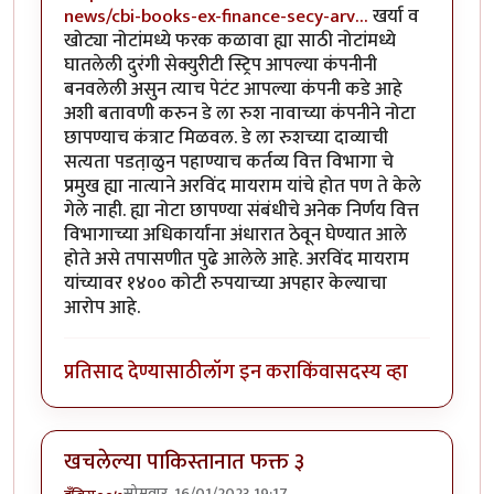
news/cbi-books-ex-finance-secy-arv…
खर्या व
खोट्या नोटांमध्ये फरक कळावा ह्या साठी नोटांमध्ये
घातलेली दुरंगी सेक्युरीटी स्ट्रिप आपल्या कंपनीनी
बनवलेली असुन त्याच पेटंट आपल्या कंपनी कडे आहे
अशी बतावणी करुन डे ला रुश नावाच्या कंपनीने नोटा
छापण्याच कंत्राट मिळवल. डे ला रुशच्या दाव्याची
सत्यता पडता़ळुन पहाण्याच कर्तव्य वित्त विभागा चे
प्रमुख ह्या नात्याने अरविंद मायराम यांचे होत पण ते केले
गेले नाही. ह्या नोटा छापण्या संबंधीचे अनेक निर्णय वित्त
विभागाच्या अधिकार्यांना अंधारात ठेवून घेण्यात आले
होते असे तपासणीत पुढे आलेले आहे. अरविंद मायराम
यांच्यावर १४०० कोटी रुपयाच्या अपहार केल्याचा
आरोप आहे.
प्रतिसाद देण्यासाठी
लॉग इन करा
किंवा
सदस्य व्हा
खचलेल्या पाकिस्तानात फक्त ३
सोमवार, 16/01/2023 19:17