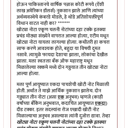
होऊन पाकिस्तानचे वार्षिक पन्नास कोटी रूपये (ऐंशी
लाख अमेरिकन डॉलर्स) नुकसान झाले आणि त्यांच्या
अर्थव्यवस्थेचे कंबरडे मोडले, हे थोडे अतिशोयक्तीपूर्ण
विधान वाटत नाही का? *******
खोट्या नोटा एकूण चलनी नोटांच्या दहा टक्के इतक्या
प्रचंड मोठ्या संख्येने वापरात आल्या होत्या, एटीम मधून
खोट्या नोटा यायला लागल्या होत्या. कधीतरी हा कचरा
साफ करणे आवश्यक होते, बहुदा या विषयी दुमत
नसावे. त्यामुळे फायदा देशाचा झाला, लोकांचा देखील
झाला. मला स्वतःला बँक ऑफ महाराष्ट्र मधून
मिळालेल्या रक्कमे मध्ये दोन गठ्ठयात तीन खोट्या नोटा
आल्या होत्या.
मला पूर्ण आयुष्यात एकदा पाचशेची खोटी नोट मिळाली
होती. अर्थात ते माझे आर्थिक नुकसान झालेच. दोन
गठ्ठ्यात तीन नोटा (असा
एक
अनुभव) म्हणजे (काही
वर्षांच्या बँकिंग अनुभवात, कदाचित आयुष्यात
एकदा
)
दीड टक्का. इतर सदस्यांना रोज एखादी खोटी नोट
मिळाल्याचा अनुभव असल्यास त्यांनी दुजोरा द्यावा. तेव्हा
खोट्या नोटा एकूण चलनी नोटांच्या दहा टक्के इतक्या