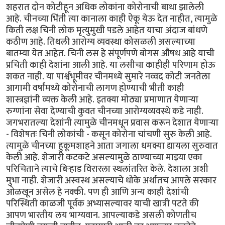
शहरात दोन कोटीहून अधिक लोकांना कोरोनाची बाधा झालेली
आहे. चीनच्या भिंती त्या कानाला काही ऐकू येऊ देत नाहीत, त्यामुळे
किती लक्ष चिनी लोक मृत्युमुखी पडले आहेत याचा अंदाज बांधणे
कठीण आहे. तिथली आरोग्य व्यवस्था कोसळली असल्याच्या
बातम्या येत आहेत. चिनी लस हे संपूर्णपणे बोगस औषध आहे याची
प्रचिती काही देशांना आली आहे. या लसीचा काहीही परिणाम होऊ
शकत नाही. या पार्श्वभूमीवर चीनमध्ये सुमारे नव्वद कोटी जनतेला
आगामी वर्षांमध्ये कोरोनाची लागण होण्याची भीती काही
शास्त्रज्ञांनी व्यक्त केली आहे. इतक्या मोठ्या प्रमाणात येणाऱ्या
रुग्णांना सेवा देण्याची कुवत चीनच्या आरोग्यव्यवस्थे कडे नाही.
जगभरातल्या देशांनी त्यामुळे चीनमधून प्रवास करून देशात येणाऱ्या
- विशेषतः चिनी लोकांची - कसून कोरोना चांचणी सुरु केली आहे.
त्यामुळे चीनच्या हुकूमशाहने आता जगाला धमक्या द्यायला सुरुवात
केली आहे. शेजारी कटकटे असल्यामुळे ठाण्याच्या माझ्या एका
परिचिताने त्याचे बिऱ्हाड विरारला स्थलांतरित केले. देशाला अशी
मुभा नाही. शेजारी अस्वस्थ असल्याचे धोके अर्थातच आपले सरकार
ओळखून असेल हे नक्की. पण ही आणि अन्य काही देशांची
परिस्थिती काळजी पूर्वक अभ्यासल्यावर याची खात्री पटते की
आपण भारतीय लय भाग्यवान. आपल्याकडे असली कोणतीच