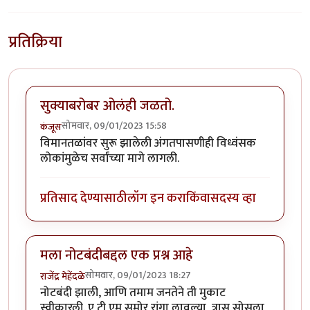
प्रतिक्रिया
सुक्याबरोबर ओलंही जळतो.
सोमवार, 09/01/2023 15:58
कंजूस
विमानतळांवर सुरू झालेली अंगतपासणीही विध्वंसक
लोकांमुळेच सर्वांच्या मागे लागली.
प्रतिसाद देण्यासाठी
लॉग इन करा
किंवा
सदस्य व्हा
मला नोटबंदीबद्दल एक प्रश्न आहे
सोमवार, 09/01/2023 18:27
राजेंद्र मेहेंदळे
नोटबंदी झाली, आणि तमाम जनतेने ती मुकाट
स्वीकारली. ए टी एम समोर रांगा लावल्या, त्रास सोसला