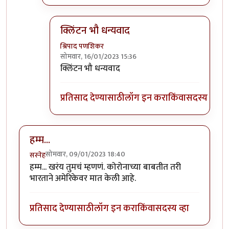
क्लिंटन भौ धन्यवाद
श्रिपाद पणशिकर
सोमवार, 16/01/2023 15:36
In reply to
कॅप = मर्यादीत करुन ठेवले
by
Trump
क्लिंटन भौ धन्यवाद
प्रतिसाद देण्यासाठी
लॉग इन करा
किंवा
सदस्य व्हा
हम्म...
सोमवार, 09/01/2023 18:40
सस्नेह
हम्म... खरंय तुमचं म्हणणं. कोरोनाच्या बाबतीत तरी
भारताने अमेरिकेवर मात केली आहे.
प्रतिसाद देण्यासाठी
लॉग इन करा
किंवा
सदस्य व्हा