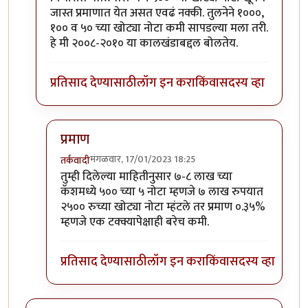
जास्त प्रमाणात येत असत एवढं नक्की. तुलनेने १०००,
१०० व ५० च्या खोट्या नोटा कमी सापडल्या मला तरी.
हे मी २००८-२०१० या कालखंडाबद्दल बोलतेय.
प्रतिसाद देण्यासाठी
लॉग इन करा
किंवा
सदस्य व्हा
प्रमाण
मंगळवार, 17/01/2023 18:25
तर्कवादी
In reply to
आकडेवारीबद्दल माहित नाही
by
श्वेता२४
तुम्ही दिलेल्या माहितीनुसार ७-८ लाख च्या
कॅशमध्ये ५०० च्या ५ नोटा म्हणजे ७ लाख रुपयात
२५०० रुच्या खोट्या नोटा म्हंटले तर प्रमाण ०.३५%
म्हणजे एक टक्क्यापेक्षाही बरेच कमी.
प्रतिसाद देण्यासाठी
लॉग इन करा
किंवा
सदस्य व्हा