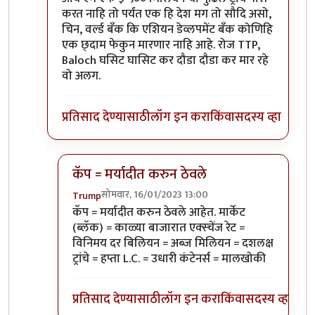
करत नाहि तो पर्यंत एक हि देश मग तो सौदि असो,
चिन, वर्ल्ड बँक कि एशियन डेव्लपमेंट बँक कोणिहि
एक छ्दाम फेकुन मारणार नाहि आहे. रोज TTP,
Baloch घसिट घासिट कर दौडा दौडा कर मार रहे
वो अलग.
प्रतिसाद देण्यासाठी
लॉग इन करा
किंवा
सदस्य व्हा
कॅप = मर्यादीत करुन ठेवले
सोमवार, 16/01/2023 13:00
Trump
In reply to
बर्याच वर्षानंतर लिहिते झालात
by
श्रिपाद 
कॅप = मर्यादीत करुन ठेवले आहेत. मार्केट
(ब्लॅक) = काळ्या बाजारात एक्स्चेंज रेट =
विनिमय दर बिलियन = अब्ज मिलियन = दशलक्ष
ट्रांचे = हप्ता L.C. = उधारी कंटेनर्स = मालखोकी
प्रतिसाद देण्यासाठी
लॉग इन करा
किंवा
सदस्य व्हा