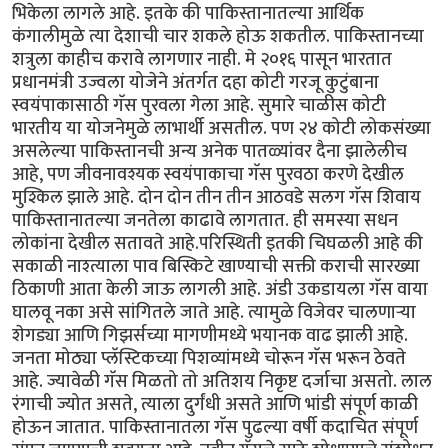
भिकेला लागले आहे. इतके की पाकिस्तानातल्या आर्थिक
कंगालीमुळे त्या देशाची चार शकले होऊ शकतील. पाकिस्तानच्या
शत्रुला काहीच करावे लागणार नाही. मे २०१६ पासून भारतात
प्रधानमंत्री उज्वला योजेने अंतर्गत दहा कोटी गरजू कुटुंबाना
स्वयंपाकासाठी गॅस पुरवला गेला आहे. सुमारे चाळीस कोटी
भारतीय या योजनेमुळे लाभार्थी असतील. पण २४ कोटी लोकसंख्या
असलेल्या पाकिस्तानची अन्य अनेक पातळ्यांवर दैना झालेलीच
आहे, पण जीवनावश्यक स्वयंपाकाचा गॅस पुरवठा करणे देखील
मुश्किल झाले आहे. दोन दोन तीन तीन आठवडे सलग गॅस शिवाय
पाकिस्तानातल्या जनतेला काढावे लागतात. ही समस्या सधन
लोकांना देखील सतावते आहे.परिस्थिती इतकी चिघळली आहे की
सकाळी नाश्त्याला पाव बिस्किटे खाण्याची सक्ती कराची सारख्या
ठिकाणी आता केली जाऊ लागली आहे. अंडी उकडायला गॅस वाया
घालवू नका असे सांगितले जाते आहे. त्यामुळे विजेवर चालणाऱ्या
शेगड्या आणि गिझर्सच्या मागणीमध्ये भयानक वाढ झाली आहे.
जनता मोठ्या प्लॅस्टिकच्या पिशव्यांमध्ये चोरून गॅस भरून ठेवते
आहे. ज्यावेळी गॅस मिळतो तो अतिशय निकृष्ट दर्जाचा असतो. लाल
रंगाची ज्योत असते, त्याला दुर्गंधी असते आणि भांडी संपूर्ण काळी
होऊन जातात. पाकिस्तानातला गॅस पुढल्या वर्षी कदाचित संपूर्ण