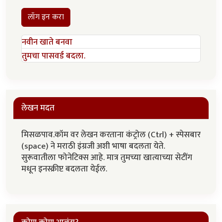
लॉग इन करा
नवीन खाते बनवा
तुमचा पासवर्ड बदला.
लेखन मदत
मिसळपाव.कॉम वर लेखन करताना कंट्रोल (Ctrl) + स्पेसबार
(space) ने मराठी इंग्रजी अशी भाषा बदलता येते.
सुरूवातीला फोनेटिक्स आहे. मात्र तुमच्या खात्याच्या सेटींग
मधून इनस्क्रीप्ट बदलता येईल.