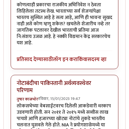
कोणत्याही प्रकारचा राजकीय अभिनिवेश न ठेवता
लिहिलेला तटस्थ लेख. भारताच्या सर्व शेजऱ्यांपेक्षा
भारतच सुस्थित आहे हे सत्य आहे, आणि ही भावना सुखद
नाही असे कोण म्हणू शकेल? खचलेले शेजारीच नव्हे तर
जागतिक पटलावर देखील भारताची प्रतिमा आज
नि:संशय उजळ आहे. हे नक्की विद्यमान केंद्र सरकारचेच
यश आहे.
प्रतिसाद देण्यासाठी
लॉग इन करा
किंवा
सदस्य व्हा
नोटाबंदीचा पाकिस्तानी अर्थव्यवस्थेवर
परिणाम
रविवार, 15/01/2023 19:47
तुषार काळभोर
लोकसभेच्या वेबसाईटवरच दिलेली आकडेवारी थरकाप
उडवणारी होती. सन २०११ ते २०१५ मध्ये सव्वीस लाख
पाचशे आणि हजारच्या खोट्या नोटांचे तुकडे भारतीय
चलनात घुसवले गेले होते. NIA ने प्रयोगशाळेमध्ये या