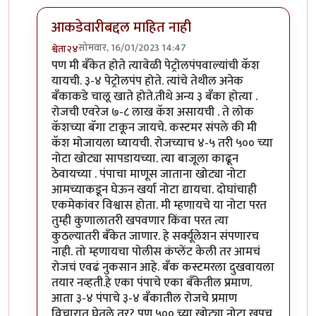
आकडेवारीबद्दल माहित नाही
सोमवार, 16/01/2023 14:47
श्वेता२४
In reply to
नोटाबंदीचा पाकिस्तानी अर्थव्यवस्थेवर परिणाम
b
पण मी बॅंकेत होते त्यावेळी पेट्रोलपंपवाल्यांची कॅश
यायची. ३-४ पेट्रोलपंप होते. त्यांचे तेथील अनेक
बॅंकाकडे चालू खाते होते.तीथे अन्य ३ बॅंका होत्या .
रोजची एवरेज ७-८ लाख कॅश असायची . ते लोक
कॅशच्या बॅगा टाकून जायचे. कस्टमर संपले की मी
कॅश मोजायला घ्यायची. रोजच्याच ४-५ तरी ५०० च्या
नोटा खोट्या सापडायच्या. त्या बाजूला काढून
ठेवायच्या . पंपाचा माणूस जाताना खोट्या नोटा
आमच्याकडून घेऊन खर्या नोटा द्यायचा. दोघांचाही
एकमेकांवर विश्वास होता. मी म्हणायचे या नोटा परत
तुम्ही कुणालातरी खपवणार किंवा परत त्या
कुठल्यातरी बॅंकेत जाणार. हे सर्क्यूलेशन संपणारच
नाही. तो म्हणायचा पोलीस कंप्लेंट केली तर आमचं
रोजचं एवढं नुकसान आहे. बॅंक कस्टमरला दुखवायला
तयार नव्हती.हे एका पंपाचे एका बॅंकेतील प्रमाण.
आता ३-४ पंपाचे ३-४ बॅंकातील रोजचे प्रमाण
विचारात घेतले तर? पण ५०० च्या खोट्या नोटा खूपच