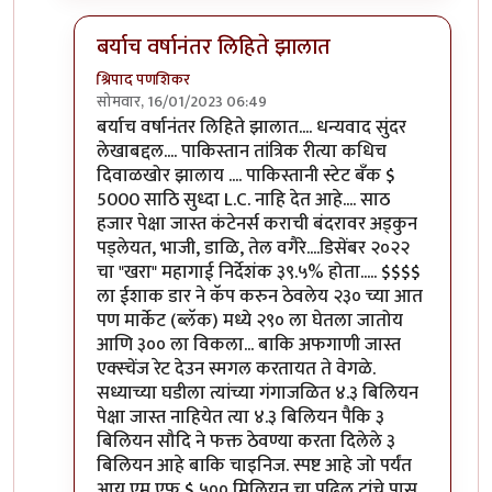
बर्याच वर्षानंतर लिहिते झालात
श्रिपाद पणशिकर
सोमवार, 16/01/2023 06:49
In reply to
फायदा देशाचा झाला आहे.
by
सुधीर मुतालीक
बर्याच वर्षानंतर लिहिते झालात.... धन्यवाद सुंदर
लेखाबद्दल.... पाकिस्तान तांत्रिक रीत्या कधिच
दिवाळखोर झालाय .... पाकिस्तानी स्टेट बँक $
5000 साठि सुध्दा L.C. नाहि देत आहे.... साठ
हजार पेक्षा जास्त कंटेनर्स कराची बंदरावर अड्कुन
पड्लेयत, भाजी, डाळि, तेल वगैरे....डिसेंबर २०२२
चा "खरा" महागाई निर्देशंक ३९.५% होता..... $$$$
ला ईशाक डार ने कॅप करुन ठेवलेय २३० च्या आत
पण मार्केट (ब्लॅक) मध्ये २९० ला घेतला जातोय
आणि ३०० ला विकला... बाकि अफगाणी जास्त
एक्स्चेंज रेट देउन स्मगल करतायत ते वेगळे.
सध्याच्या घडीला त्यांच्या गंगाजळित ४.३ बिलियन
पेक्षा जास्त नाहियेत त्या ४.३ बिलियन पैकि ३
बिलियन सौदि ने फक्त ठेवण्या करता दिलेले ३
बिलियन आहे बाकि चाइनिज. स्पष्ट आहे जो पर्यंत
आय एम एफ $ ५०० मिलियन चा पुढिल ट्रांचे पास