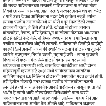
प्रयोगशाळेमध्ये या खोट्या नोटांचे तुकडे तपासून हे सिद्ध केले होते
की चक्क पाकिस्तानच्या सरकारी पाठिंब्यावरच या खोट्या नोटा
तिकडे छापल्या जायच्या. आता एखादे सरकार असले धंदे का करेल
? याचे उत्तर केवळ अतिरेक्यांना मदत देणे इतकेच नव्हते. त्यांना
त्यांच्या परकीय गंगाजळीमध्ये या चोरी मधून मिळालेली रक्कम
टाकायची होती, जे तिथे होत होते. खोट्या नोटांच्या जोरावर
बांगलादेश, नेपाळ, वगैरे देशांमधून या खोट्या नोटांच्या आधारावर
डॉलर्स खरेदी केले गेले. नोव्हेम्बर २०१६ नंतर मात्र पाकिस्तानच्या
परकीय गंगाजळीला ओहोटी लागली. पाकिस्तानने कितीही काहीही
कारणे दिली असली - जसे की स्थानिक चलनाचे डॉलर्सच्या तुलनेने
झालेले अवमुल्यन, निर्यात घटली, महागाई वगैरे - त्यांना फुकटचे
किंवा चोरी करून मिळालेले डॉलर्स बंद झाल्यावर त्यांची
अर्थव्यवस्था डगमगली आहे. वास्तविक नोटबंदीच्या आधी दोनच
महिन्यांपूर्वी म्हणजे सप्टें २०१६ मध्ये पाकिस्तानला जागतिक
नाणेनिधीकडून ६.६ मिलियन डॉलर्सची घसघशीत मदत झाली होती.
तरी देखील नोटबंदी नंतर त्यांच्या परकीय गंगाजळीला गळती
लागली हे त्यांच्याच अनेकानेक आकडेवारीवरून तपासून बघता येते.
अर्थात हे त्यांनी आणि नोटबंदीच्या विरोधकांनी मान्य करणे
जवळजवळ अशक्य आहे. चारेक वर्षांनी आलेल्या महामारीने आता
पाकिस्तानातल्या आगीत तेल ओतले आहे. पाकिस्तान अक्षरशः