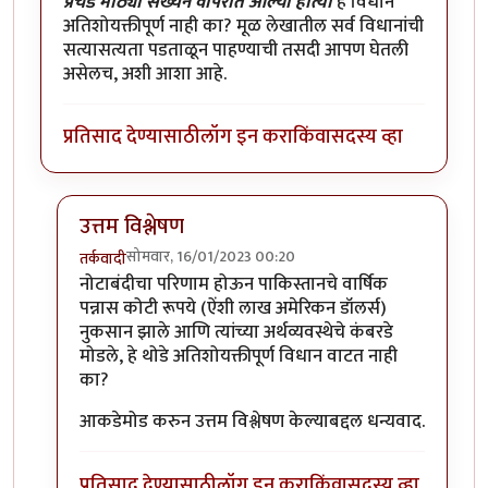
प्रचंड मोठ्या संख्येने वापरात आल्या होत्या
हे विधान
अतिशोयक्तीपूर्ण नाही का? मूळ लेखातील सर्व विधानांची
सत्यासत्यता पडताळून पाहण्याची तसदी आपण घेतली
असेलच, अशी आशा आहे.
प्रतिसाद देण्यासाठी
लॉग इन करा
किंवा
सदस्य व्हा
उत्तम विश्लेषण
सोमवार, 16/01/2023 00:20
तर्कवादी
In reply to
नोटाबंदीचा पाकिस्तानी अर्थव्यवस्थेवर परिणाम
b
नोटाबंदीचा परिणाम होऊन पाकिस्तानचे वार्षिक
पन्नास कोटी रूपये (ऐंशी लाख अमेरिकन डॉलर्स)
नुकसान झाले आणि त्यांच्या अर्थव्यवस्थेचे कंबरडे
मोडले, हे थोडे अतिशोयक्तीपूर्ण विधान वाटत नाही
का?
आकडेमोड करुन उत्तम विश्लेषण केल्याबद्दल धन्यवाद.
प्रतिसाद देण्यासाठी
लॉग इन करा
किंवा
सदस्य व्हा