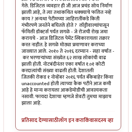
गेले. डिजिटल व्यवहार ही जी आज प्रचंड सोय निर्माण
झाली आहे, ते त्या तथाकथित धक्क्याचे फलित नव्हे
काय ? अन्यथा पेटीमच्या जाहिरातींकडे किती
गंभीरपणे जनतेने बघितले होते ? लॉंड्रीवाल्यांपासून
फॅमिली डॉक्टर्स पर्यंत सगळे - जे रोजची रोख जमा
करायचे - आज डिजिटल पेमेंट स्विकारायला तक्रार
करत नाहीत. हे सगळे मोठ्या प्रमाणावर कराच्या
जाळ्यात आले. २०१० ते २०१६ दरम्यान - सहा वर्षात -
कर भरणाऱ्यांच्या संख्येत ६२ लाख लोकांची वाढ
झाली होती. नोटबंदीनंतर एका वर्षात १.०१ कोटी
करदात्यांची संख्या वाढली होती. देशातली
जितकी रोकड १ नोव्हेंबर २०१६ पर्यंत बँकेबाहेर किंवा
unaccounted होती त्याच्या कैक पटीने आज कमी
आहे हे मान्य करायला आकडेमोडीची आवश्यकता
नसावी. फायदा देशाचा म्हणजे शेवटी तुमचा माझाच
झाला आहे.
प्रतिसाद देण्यासाठी
लॉग इन करा
किंवा
सदस्य व्हा