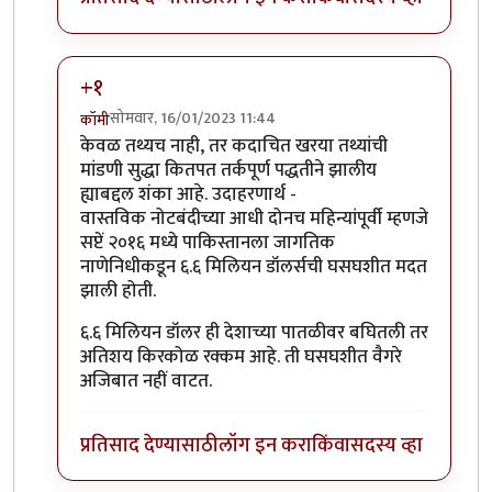
+१
सोमवार, 16/01/2023 11:44
कॉमी
In reply to
नोटाबंदीचा पाकिस्तानी अर्थव्यवस्थेवर परिणाम
b
केवळ तथ्यच नाही, तर कदाचित खरया तथ्यांची
मांडणी सुद्धा कितपत तर्कपूर्ण पद्धतीने झालीय
ह्याबद्दल शंका आहे. उदाहरणार्थ -
वास्तविक नोटबंदीच्या आधी दोनच महिन्यांपूर्वी म्हणजे
सप्टें २०१६ मध्ये पाकिस्तानला जागतिक
नाणेनिधीकडून ६.६ मिलियन डॉलर्सची घसघशीत मदत
झाली होती.
६.६ मिलियन डॉलर ही देशाच्या पातळीवर बघितली तर
अतिशय किरकोळ रक्कम आहे. ती घसघशीत वैगरे
अजिबात नहीं वाटत.
प्रतिसाद देण्यासाठी
लॉग इन करा
किंवा
सदस्य व्हा