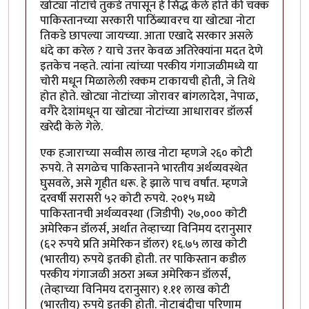
खोट्या नोटांचे तुकडे तपासून हे सिद्ध केले होते की चक्क
पाकिस्तानच्या सरकारी पाठिंब्यावरच या खोट्या नोटा
तिकडे छापल्या जायच्या. आता एखादे सरकार असले
धंदे का करेल ? याचे उत्तर केवळ अतिरेक्यांना मदत देणे
इतकेच नव्हते. त्यांना त्यांच्या परकीय गंगाजळीमध्ये या
चोरी मधून मिळालेली रक्कम टाकायची होती, जे तिथे
होत होते. खोट्या नोटांच्या जोरावर बांगलादेश, नेपाळ,
वगैरे देशांमधून या खोट्या नोटांच्या आधारावर डॉलर्स
खरेदी केले गेले.
एक हजाराच्या सव्वीस लाख नोटा म्हणजे २६० कोटी
रुपये. ते सगळेच पाकिस्तानने भारतीय अर्थव्यवस्थेत
घुसवले, असे गृहीत धरू. हे झाले पाच वर्षांत. म्हणजे
दरवर्षी सरासरी ५२ कोटी रुपये. २०१५ मध्ये
पाकिस्तानची अर्थव्यवस्था (जिडीपी) २७,००० कोटी
अमेरिकन डॉलर्स, अर्थात तेव्हाच्या विनिमय दरानुसार
(६२ रुपये प्रति अमेरिकन डॉलर) १६.७५ लाख कोटी
(भारतीय) रुपये इतकी होती. तर पाकिस्तान कडील
परकीय गंगाजळी अठरा अब्ज अमेरिकन डॉलर्स,
(तेव्हाच्या विनिमय दरानुसार) १.११ लाख कोटी
(भारतीय) रुपये इतकी होती. नोटाबंदीचा परिणाम