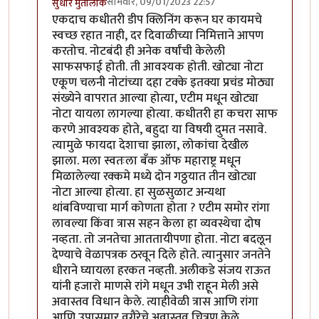
सोमवार, 09/01/2023 22:57
सुधीर मुतालीक
In reply to
मला नोटबंदीबद्दल एक प्रश्न आहे
by
राजेंद्र मेहेंदळे
एकदाच कधीतरी डीप क्लिनिंग करून घर कायमचे
स्वच्छ रहात नाही, दर दिवाळीच्या निमित्ताने आपण
करतोच. नोटबंदी ही अनेक वर्षांची केलेली
साफसफाई होती. ती आवश्यक होती. खोट्या नोटा
एकूण चलनी नोटांच्या दहा टक्के इतक्या प्रचंड मोठ्या
संख्येने वापरात आल्या होत्या, एटीम मधून खोट्या
नोटा यायला लागल्या होत्या. कधीतरी हा कचरा साफ
करणे आवश्यक होते, बहुदा या विषयी दुमत नसावे.
त्यामुळे फायदा देशाचा झाला, लोकांचा देखील
झाला. मला स्वतःला बँक ऑफ महाराष्ट्र मधून
मिळालेल्या रक्कमे मध्ये दोन गठ्ठयात तीन खोट्या
नोटा आल्या होत्या. हा सुळसुळाट अन्यथा
थांबविण्याचा मार्ग कोणता होता ? एटीम समोर रांगा
लावल्या किंवा त्रास सहन केला हा व्यवस्थेचा दोष
नव्हता. तो जनतेचा आततायीपणा होता. नोटा बदलून
देण्याचे वेळापत्रक ठरवून दिले होते. त्यानुसार जनतेने
धीराने घ्यायला हरकत नव्हती. अलीकडे संजय राऊत
यांनी हजारो माणसे रांगे मधून उभी राहून मेली असे
अवास्तव विधान केले. त्याहीवेळी त्रास आणि रांगा
आणि उपासमार वगैरेचे अवास्तव चित्रण केले