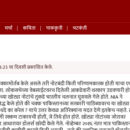
चर्चा
कविता
पाककृती
भटकंती
:25 या दिवशी प्रकाशित केले.
िक्कामोर्तब केले असले तरी नोटबंदी किती परिणामकारक होती याचा एक 
ला होता. लोकसभेच्या वेबसाईटवरच दिलेली आकडेवारी थरकाप उडवणारी ह
ा खोट्या नोटांचे तुकडे भारतीय चलनात घुसवले गेले होते. NIA ने
सिद्ध केले होते की चक्क पाकिस्तानच्या सरकारी पाठिंब्यावरच या खोट्या
 का करेल ? याचे उत्तर केवळ अतिरेक्यांना मदत देणे इतकेच नव्हते. त्
ली रक्कम टाकायची होती, जे तिथे होत होते. खोट्या नोटांच्या जोरावर
या आधारावर डॉलर्स खरेदी केले गेले. नोव्हेम्बर २०१६ नंतर मात्र पाकिस्ता