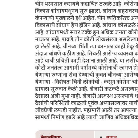
चीन भस्मसात करायचे कदाचित ठरवले आहे. कोरोनाच
विकास शांघायमधूनच सुरु झाला. शांघाय शहरावरच च
कंपन्यांची मुख्यालये इथे आहेत. चीन व्यतिकरिक्त अन्
विकासाचे शांघाय हेच इंजिन आहे. शांघाय कोसळ
आहे. शांघायमध्ये सत्तर टक्के हुन अधिक जनता कोरोन
माजला आहे. पावणे तीन कोटी लोकसंख्या असलेल्या
झालेली आहे. चीनच्या भिंती त्या कानाला काही ऐकू य
अंदाज बांधणे कठीण आहे. तिथली आरोग्य व्यवस्था 
आहे याची प्रचिती काही देशांना आली आहे. या लसीचा
कोटी जनतेला आगामी वर्षांमध्ये कोरोनाची लागण होण्य
येणाऱ्या रुग्णांना सेवा देण्याची कुवत चीनच्या आरोग
येणाऱ्या - विशेषतः चिनी लोकांची - कसून कोरोना च
द्यायला सुरुवात केली आहे. शेजारी कटकटे असल्यामुळे
देशाला अशी मुभा नाही. शेजारी अस्वस्थ असल्याच
देशांची परिस्थिती काळजी पूर्वक अभ्यासल्यावर 
जीवघेणी लफडी नाहीत. महामारी आली तर आपल्या ज
सामर्थ्य निर्माण झाले आहे त्याची जाणिव अधिकाधिक
लेखनविषय:
समाज