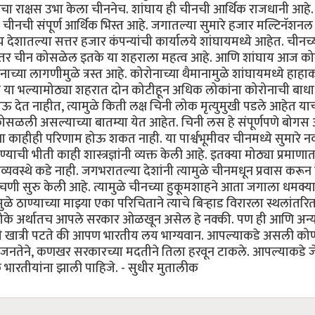
ा राक्षस उभा केला चीननेच. शांघाय ही चीनची आर्थिक राजधानी आहे
ीनची संपूर्ण आर्थिक भिस्त आहे. जगातल्या सुमारे हजार मल्टिनॅशनल
य देशातल्या सत्तर हजार कंपन्यांची कार्यालये शांघायमध्ये आहेत. चीनच्
ले तर चीन कोसळेल इतके या शहराला महत्व आहे. आणि शांघाय आज क
ाच्या लागणीमुळे त्रस्त आहे. कोरोनाच्या थैमानामुळे शांघायमध्ये हाहा
 या भल्यामोठ्या शहरात दोन कोटीहून अधिक लोकांना कोरोनाची बाधा
ेऊ देत नाहीत, त्यामुळे किती लक्ष चिनी लोक मृत्युमुखी पडले आहेत या
कोसळली असल्याच्या बातम्या येत आहेत. चिनी लस हे संपूर्णपणे बोग
 काहीही परिणाम होऊ शकत नाही. या पार्श्वभूमीवर चीनमध्ये सुमारे नव
ाची भीती काही शास्त्रज्ञांनी व्यक्त केली आहे. इतक्या मोठ्या प्रमाणा
्यव्यवस्थे कडे नाही. जगभरातल्या देशांनी त्यामुळे चीनमधून प्रवास करून
ांचणी सुरु केली आहे. त्यामुळे चीनच्या हुकूमशाहने आता जगाला धमक्य
 ठाण्याच्या माझ्या एका परिचिताने त्याचे बिऱ्हाड विरारला स्थलांतरित
े धोके अर्थातच आपले सरकार ओळखून असेल हे नक्की. पण ही आणि अन्
याची खात्री पटते की आपण भारतीय लय भाग्यवान. आपल्याकडे असली क
नतेने, कणखर सरकारच्या मदतीने तिला हरवून टाकले. आपल्याकडे ज
 भारतीयांना झाली पाहिजे. - सुधीर मुतालीक