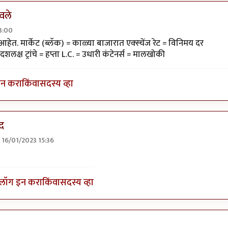
ेवले
3:00
तर लिहिते झालात
by
श्रिपाद पणशिकर
आहेत. मार्केट (ब्लॅक) = काळ्या बाजारात एक्स्चेंज रेट = विनिमय दर
क्ष ट्रांचे = हप्ता L.C. = उधारी कंटेनर्स = मालखोकी
इन करा
किंवा
सदस्य व्हा
ाद
, 16/01/2023 15:36
र्यादीत करुन ठेवले
by
Trump
लॉग इन करा
किंवा
सदस्य व्हा