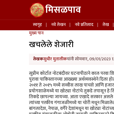
Skip to main content
मिसळपाव
Main navigation
स्वगृह
नवे लेखन
नवे प्रतिसाद
लेख
मुख्य पान
खचलेले शेजारी
लेखक
सुधीर मुतालीक
यांनी सोमवार, 09/01/2023 13
सुप्रीम कोर्टात नोटबंदीवर घटनापीठाने काल परवा श
पुरावा पाकिस्तानच्या आख्ख्या अर्थव्यवस्थेने दि
२०११ ते २०१५ मध्ये सव्वीस लाख पाचशे आणि हजारच्य
प्रयोगशाळेमध्ये या खोट्या नोटांचे तुकडे तपासून हे 
तिकडे छापल्या जायच्या. आता एखादे सरकार असले धंदे
त्यांच्या परकीय गंगाजळीमध्ये या चोरी मधून मिळाले
बांगलादेश, नेपाळ, वगैरे देशांमधून या खोट्या नोटांच्