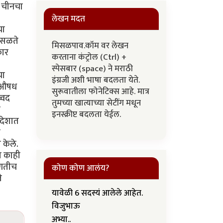
. चीनचा
लेखन मदत
या
ोसळते
मिसळपाव.कॉम वर लेखन
कार
करताना कंट्रोल (Ctrl) +
स्पेसबार (space) ने मराठी
चा
इंग्रजी अशी भाषा बदलता येते.
स औषध
सुरूवातीला फोनेटिक्स आहे. मात्र
्वद
तुमच्या खात्याच्या सेटींग मधून
त
इनस्क्रीप्ट बदलता येईल.
 देशात
ा
 केले.
य काही
ोणतीच
कोण कोण आलंय?
े
यावेळी 6 सदस्यं आलेले आहेत.
विजुभाऊ
अभ्या..