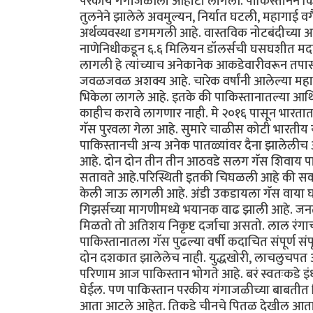
परकीय गंगाजळीला ओहोटी लागली. पाकिस्तानने कित
तुलनेने झालेले अवमुल्यन, निर्यात घटली, महागाई वगैर
अर्थव्यवस्था डगमगली आहे. वास्तविक नोटबंदीच्या आधी
नाणेनिधीकडून ६.६ मिलियन डॉलर्सची घसघशीत मदत 
लागली हे त्यांच्याच अनेकानेक आकडेवारीवरून तपासून
जवळजवळ अशक्य आहे. चारेक वर्षांनी आलेल्या महा
भिकेला लागले आहे. इतके की पाकिस्तानातल्या आर्थ
काहीच करावे लागणार नाही. मे २०१६ पासून भारतात प्
गॅस पुरवला गेला आहे. सुमारे चाळीस कोटी भारतीय
पाकिस्तानची अन्य अनेक पातळ्यांवर दैना झालेलीच
आहे. दोन दोन तीन तीन आठवडे सलग गॅस शिवाय पा
सतावते आहे.परिस्थिती इतकी चिघळली आहे की सकाळ
केली जाऊ लागली आहे. अंडी उकडायला गॅस वाया घाल
गिझर्सच्या मागणीमध्ये भयानक वाढ झाली आहे. जनता म
मिळतो तो अतिशय निकृष्ट दर्जाचा असतो. लाल रंगाची
पाकिस्तानातला गॅस पुढल्या वर्षी कदाचित संपूर्ण स
दोन दशकात झालेलेच नाही. युद्धखोरी, लाचलुचपत अस
परिणाम आज पाकिस्तान भोगते आहे. बरं स्वतःकडे इ
घेईल. पण पाकिस्तान परकीय गंगाजळीच्या बाबतीत भ
आता आटले आहेत. तिकडे चीनचे पितळ देखील आता उ