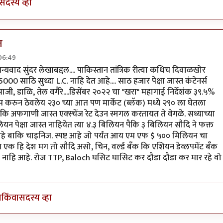
सदस्य व्हा
त
06:49
 आहे.
by
सुधीर मुतालीक
 धन्यवाद सुंदर लेखाबद्दल.... पाकिस्तान तांत्रिक रीत्या कधिच दिवाळखोर
5000 साठि सुध्दा L.C. नाहि देत आहे.... साठ हजार पेक्षा जास्त कंटेनर्स
जी, डाळि, तेल वगैरे....डिसेंबर २०२२ चा "खरा" महागाई निर्देशंक ३९.५%
ॅप करुन ठेवलेय २३० च्या आत पण मार्केट (ब्लॅक) मध्ये २९० ला घेतला
 अफगाणी जास्त एक्स्चेंज रेट देउन स्मगल करतायत ते वेगळे. सध्याच्या
ियन पेक्षा जास्त नाहियेत त्या ४.३ बिलियन पैकि ३ बिलियन सौदि ने फक्त
हे बाकि चाइनिज. स्पष्ट आहे जो पर्यंत आय एम एफ $ ५०० मिलियन चा
्यंत एक हि देश मग तो सौदि असो, चिन, वर्ल्ड बँक कि एशियन डेव्लपमेंट बँक
नाहि आहे. रोज TTP, Baloch घसिट घासिट कर दौडा दौडा कर मार रहे वो
ा
किंवा
सदस्य व्हा