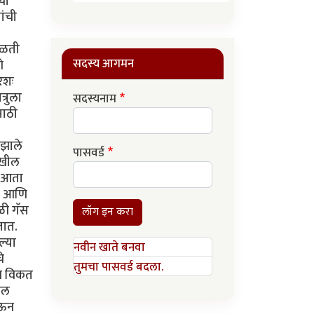
या
ांची
गळती
सदस्य आगमन
े
रशः
्रुला
सदस्यनाम
साठी
 झाले
पासवर्ड
ेखील
ी आता
या आणि
ळी गॅस
लॉग इन करा
तात.
ल्या
नवीन खाते बनवा
े
तुमचा पासवर्ड बदला.
धन विकत
ील
ेऊन