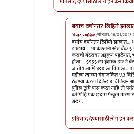
प्रतिसाद देण्यासाठी
लॉग इन करा
किंवा
बर्याच वर्षानंतर लिहिते झाला
सोमवार, 16/01/2023 
श्रिपाद पणशिकर
In reply to
फायदा देशाचा झाला
बर्याच वर्षानंतर लिहिते झालात....
झालाय .... पाकिस्तानी स्टेट बँक $ 
कराची बंदरावर अड्कुन पड्लेयत, भा
होता..... $$$$ ला ईशाक डार ने क
जातोय आणि ३०० ला विकला... बाकि
घडीला त्यांच्या गंगाजळित ४.३ बिल
ठेवण्या करता दिलेले ३ बिलियन आ
पुढिल ट्रांचे पास करत नाहि तो पर
कोणिहि एक छ्दाम फेकुन मारणार 
अलग.
प्रतिसाद देण्यासाठी
लॉग इन कर