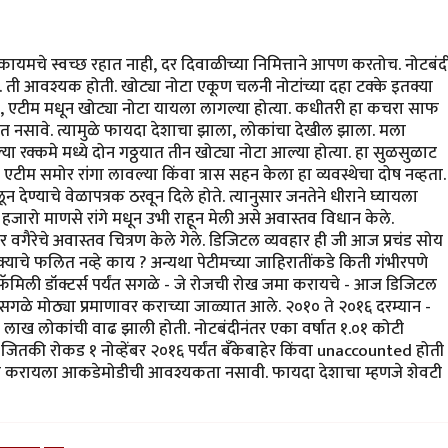
आहे
by
राजेंद्र मेहेंदळे
यमचे स्वच्छ रहात नाही, दर दिवाळीच्या निमित्ताने आपण करतोच. नोटबंद
 ती आवश्यक होती. खोट्या नोटा एकूण चलनी नोटांच्या दहा टक्के इतक्या
त्या, एटीम मधून खोट्या नोटा यायला लागल्या होत्या. कधीतरी हा कचरा साफ
त नसावे. त्यामुळे फायदा देशाचा झाला, लोकांचा देखील झाला. मला
या रक्कमे मध्ये दोन गठ्ठयात तीन खोट्या नोटा आल्या होत्या. हा सुळसुळाट
 एटीम समोर रांगा लावल्या किंवा त्रास सहन केला हा व्यवस्थेचा दोष नव्हता.
ेण्याचे वेळापत्रक ठरवून दिले होते. त्यानुसार जनतेने धीराने घ्यायला
जारो माणसे रांगे मधून उभी राहून मेली असे अवास्तव विधान केले.
 वगैरेचे अवास्तव चित्रण केले गेले. डिजिटल व्यवहार ही जी आज प्रचंड सोय
्याचे फलित नव्हे काय ? अन्यथा पेटीमच्या जाहिरातींकडे किती गंभीरपणे
ून फॅमिली डॉक्टर्स पर्यंत सगळे - जे रोजची रोख जमा करायचे - आज डिजिटल
े सगळे मोठ्या प्रमाणावर कराच्या जाळ्यात आले. २०१० ते २०१६ दरम्यान -
६२ लाख लोकांची वाढ झाली होती. नोटबंदीनंतर एका वर्षात १.०१ कोटी
ी जितकी रोकड १ नोव्हेंबर २०१६ पर्यंत बँकेबाहेर किंवा unaccounted होती
न्य करायला आकडेमोडीची आवश्यकता नसावी. फायदा देशाचा म्हणजे शेवटी