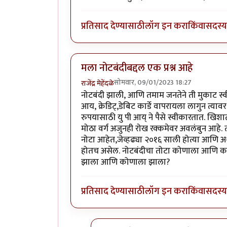
प्रतिसाद देण्यासाठी
लॉग इन करा
किंवा
सदस्य 
मला नोटबंदीबद्दल एक प्रश्न आहे
सोमवार, 09/01/2023 18:27
राजेंद्र मेहेंदळे
नोटबंदी झाली, आणि तमाम जनतेने ती मुकाट स्व
आय, क्रेडिट्,डेबिट कार्डे वापरायला लागुन त्य
रुपयासाठी यु पी आय् ने पैसे स्वीकारतात. ख
मोठा वर्ग अजुनही रोख रक्कमेवर अवलंबुन आहे. त
नोटा आहेत,जेव्हढ्या २०१६ साली होत्या आणि अर
होतच असेल. नोटबंदीचा तोटा कोणाला आणि क
झाला आणि कोणाला झाला?
प्रतिसाद देण्यासाठी
लॉग इन करा
किंवा
सदस्य 