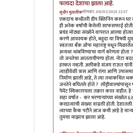
फायदा देशाचा झाला आहे.
सोमवार, 09/01/2023 22:57
सुधीर मुतालीक
In reply to
मला नोटबंदीबद्दल एक प्रश्न 
एकदाच कधीतरी डीप क्लिनिंग करून घर का
ही अनेक वर्षांची केलेली साफसफाई होती.
प्रचंड मोठ्या संख्येने वापरात आल्या हो
करणे आवश्यक होते, बहुदा या विषयी दुम
स्वतःला बँक ऑफ महाराष्ट्र मधून मिळालेल्
अन्यथा थांबविण्याचा मार्ग कोणता होता ?
तो जनतेचा आततायीपणा होता. नोटा बदलून द
हरकत नव्हती. अलीकडे संजय राऊत यांनी ह
त्याहीवेळी त्रास आणि रांगा आणि उपासमार
निर्माण झाली आहे, ते त्या तथाकथित धक्क
जनतेने बघितले होते ? लॉंड्रीवाल्यांपास
पेमेंट स्विकारायला तक्रार करत नाहीत. ह
सहा वर्षात - कर भरणाऱ्यांच्या संख्येत 
करदात्यांची संख्या वाढली होती. देशातल
त्याच्या कैक पटीने आज कमी आहे हे मा
तुमचा माझाच झाला आहे.