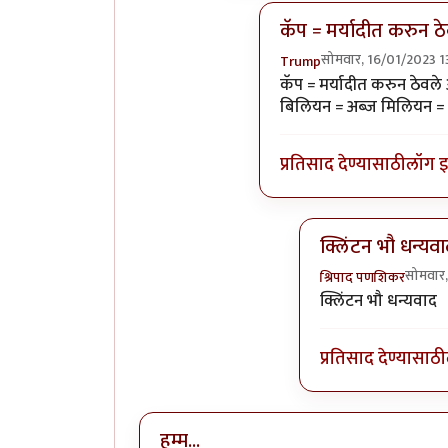
कॅप = मर्यादीत करुन ठ
सोमवार, 16/01/2023 1
Trump
In reply to
बर्याच वर्षानं
कॅप = मर्यादीत करुन ठेवले 
बिलियन = अब्ज मिलियन = दशल
प्रतिसाद देण्यासाठी
लॉग 
क्लिंटन भौ धन्यव
सोमवार
श्रिपाद पणशिकर
In reply to
कॅप = म
क्लिंटन भौ धन्यवाद
प्रतिसाद देण्यासाठी
हम्म...