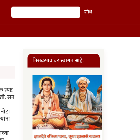
शोध
शोध
मिसळपाव वर स्वागत आहे.
स्पष्ट
ोती. सन
 नोटा
यांना
नच्या