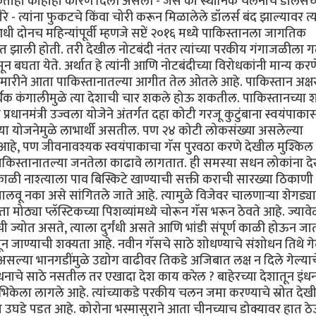
ीही काहीही कारणे दिली असली - जसे की स्थानिक चलनाचे डॉलर्सच्
े - त्यांना फुकटचे किंवा चोरी करून मिळालेले डॉलर्स बंद झाल्यावर त्य
 दोनच महिन्यांपूर्वी म्हणजे सप्टें २०१६ मध्ये पाकिस्तानला जागतिक
झाली होती. तरी देखील नोटबंदी नंतर त्यांच्या परकीय गंगाजळीला 
 बघता येते. अर्थात हे त्यांनी आणि नोटबंदीच्या विरोधकांनी मान्य करण
मारीने आता पाकिस्तानातल्या आगीत तेल ओतले आहे. पाकिस्तान अक्ष
िक कंगालीमुळे त्या देशाची चार शकले होऊ शकतील. पाकिस्तानच्या शत
रधानमंत्री उज्वला योजेने अंतर्गत दहा कोटी गरजू कुटुंबाना स्वयंपाका
 या योजनेमुळे लाभार्थी असतील. पण २४ कोटी लोकसंख्या असलेल्या
 आहे, पण जीवनावश्यक स्वयंपाकाचा गॅस पुरवठा करणे देखील मुश्किल
किस्तानातल्या जनतेला काढावे लागतात. ही समस्या सधन लोकांना द
ी नाश्त्याला पाव बिस्किटे खाण्याची सक्ती कराची सारख्या ठिकाण
वू नका असे सांगितले जाते आहे. त्यामुळे विजेवर चालणाऱ्या शेगड्
ोठ्या प्लॅस्टिकच्या पिशव्यांमध्ये चोरून गॅस भरून ठेवते आहे. ज्यावे
 ज्योत असते, त्याला दुर्गंधी असते आणि भांडी संपूर्ण काळी होऊन जा
ंपून जाण्याची शक्यता आहे. नवीन गॅसचे साठे शोधण्याचे संशोधन तिथे गे
ल्या भानगडींमुळे उद्योग वाढीवर तिकडे अजिबात लक्ष न दिले गेल्याच
ंधनाचे साठे नसतील तर एखादा देश काय करेल ? बाहेरच्या देशातून इं
िकेला लागले आहे. त्यांच्याकडे परकीय चलन जमा करण्याचे स्रोत देख
घडे पडत आहे. कोरोना भस्मासुराने आता चीनच्याच डोक्यावर हात ठ