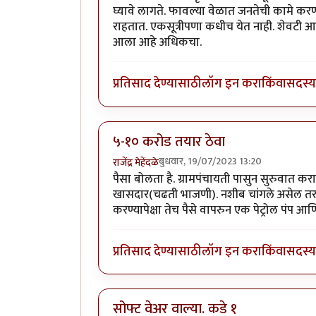
घ्यावे लागते. फावल्या वेळात जनतेची कामे क
राहतात. एकसूत्रीपणा कधीच येत नाही. शेवटी आप
आला आहे अधिकचा.
प्रतिसाद देण्यासाठी
लॉग इन करा
किंवा
सदस्य 
५-१० करोड तयार ठेवा
बुधवार, 19/07/2023 13:20
राजेंद्र मेहेंदळे
पैसा बोलता है. ग्रामपंचायती पासुन सुरुवात 
खासदार(चढती भाजणी). नशीब चांगले असेल तर १
करण्यापेक्षा तेच पैसे वापरुन एक पेट्रोल पंप आ
प्रतिसाद देण्यासाठी
लॉग इन करा
किंवा
सदस्य 
सोफ्ट वेअर वाल्या. कडे १