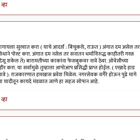
व्हा
 वागायला सुरवात करा ( याचे आदर्श : बिचुकले, राऊत ) अंगात दम असेल तर
िधाने पोस्ट करा. अंगात दम नसेल तर सनातन धर्माविरुद्ध काहीतरी गरळ
िसू शकेल ते) बारामतीच्या काकांना फेसबुकवर नावे ठेवा. ओवेसीच्या
करा. या सर्वामुळे तुम्हाला आपोआप प्रसिद्धी प्राप्त होईल. ( एखादे हाड
जावे ). राजकारणात हमखास प्रवेश मिळेल. नगरसेवक वगैरे होऊन पुढे मागे
च्या यादीतून कायदे मंडळात जाणे हा सहज सोपान आहे.
व्हा