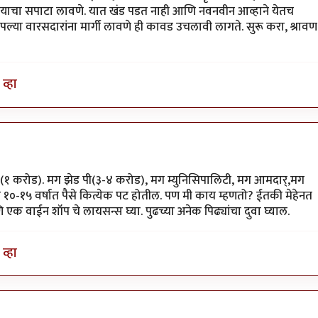
रण्याचा सपाटा लावणे. यात खंड पडत नाही आणि नवनवीन आव्हाने येतच
ल्या वारसदारांना मार्गी लावणे ही कावड उचलावी लागते. सुरू करा, श्रावण
व्हा
करा(१ करोड). मग झेड पी(३-४ करोड), मग म्युनिसिपालिटी, मग आमदार्,मग
०-१५ वर्षात पैसे कित्येक पट होतील. पण मी काय म्हणतो? ईतकी मेहेनत
णि एक वाईन शॉप चे लायसन्स घ्या. पुढच्या अनेक पिढ्यांचा दुवा घ्याल.
व्हा