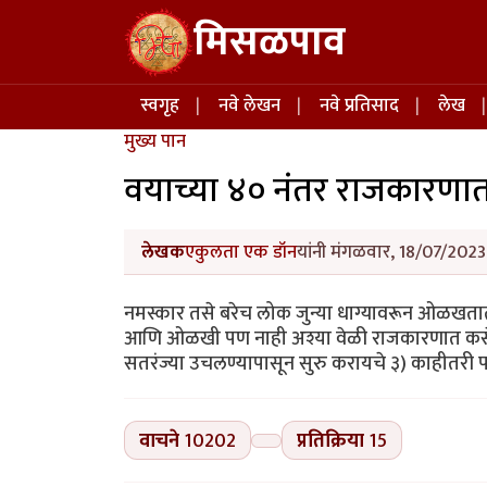
Skip to main content
मिसळपाव
Main navigation
स्वगृह
नवे लेखन
नवे प्रतिसाद
लेख
मुख्य पान
वयाच्या ४० नंतर राजकारणात 
लेखक
एकुलता एक डॉन
यांनी मंगळवार, 18/07/2023 
नमस्कार तसे बरेच लोक जुन्या धाग्यावरून ओळखता
आणि ओळखी पण नाही अश्या वेळी राजकारणात कसे
सतरंज्या उचलण्यापासून सुरु करायचे ३) काहीतरी प
वाचने
10202
प्रतिक्रिया
15