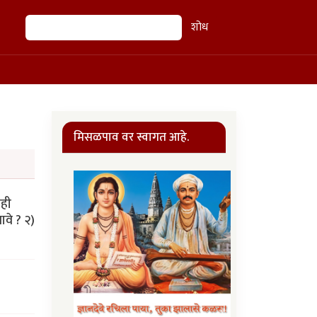
शोध
शोध
मिसळपाव वर स्वागत आहे.
ाही
वे ? २)