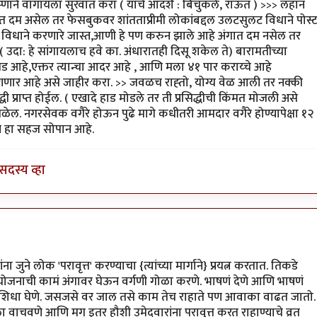
by
विजुभाऊ
प्णाने वागायला सुरवात करा ( याचे आदर्श : बिचुकले, राऊत ) >>> लहान
त दम असेल तर फेसबुकवर शांतताप्रीमी लोकांबद्दल उलटसुलट विधाने पोस्
, विधाने करणारे जास्त,आणी हे पण करुन झाले आहे अंगात दम नसेल तर
उदा: हे सांगायलाच हवे का. अंधारातही दिसू शकेल ते) बारामतीच्या
घड आहे,एक्तर त्यान्चा आदर आहे , आणि मला ४१ पार कराय्चे आहे
णणार आहे असे जाहीर करा. >> जवळच राह्तो, योग्य वेळ आली तर नक्की
धी प्राप्त होईल. ( एखादे हाड मोडले तर ती प्रसिद्धीची किंमत मोजली असे
ेल. नगरसेवक वगैरे होऊन पुढे मागे कधीतरी आमदार वगैरे होण्यापेक्षा १२
णे हा सहज सोपान आहे.
सदस्य व्हा
जुने लोक 'परावृत्त' करण्याचा {त्यांच्या मार्गाने} प्रयत्न करतात. तिकडे
आयोजनाची कामं अंगावर घेऊन वर्गणी गोळा करणे. भाषणं देणे आणि भाषणं
करून शिधा घेणे. जसजसे वर जाल तसे काम तेच राहाते पण आवाका वाढत जातो.
याला वाचवणे आणि मग इतर हौशी उमेदवारांना परावृत्त करत राहाण्याचे व्रत