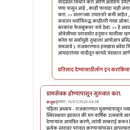
In reply to
वादग्रस्त विधाने करा आणि
वादग्रस्त विधाने करा आणि अतीशय उर्मट
पणा पासुन आहे , काही फायदा नाही अंगा
करा. >> सतरन्ज्या उचलनारे कमी आहेत 
सनातन धर्माविरुद्ध काहीतरी गरळ ओका.( 
काकांना फेसबुकवर नावे ठेवा. >> हे अव
ओवेसीच्या घरासमोर हनुमान चालीसा म्ह
करेल या सर्वामुळे तुम्हाला आपोआप प्रसिद्
समजावे ). राजकारणात हमखास प्रवेश मिळ
आमदारांच्या यादीतून कायदे मंडळात जा
प्रतिसाद देण्यासाठी
लॉग इन करा
किंवा
ग्रामसेवक होण्यापासून सुरुवात करा.
बुधवार, 19/07/2023 04:58
कंजूस
पहिला अध्याय - राजकारणात घुसण्यापासून नव्यांना 
स्थिरस्थावर झालात की मग वार्षिक उत्सवांचे 
देणाऱ्यांना आमंत्रित करणे, त्यांची सरबराई 
प्रत्येक स्तरावर परावृत्त करणाऱ्यांपासून आपल्