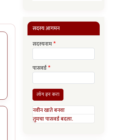
सदस्य आगमन
सदस्यनाम
पासवर्ड
लॉग इन करा
नवीन खाते बनवा
तुमचा पासवर्ड बदला.