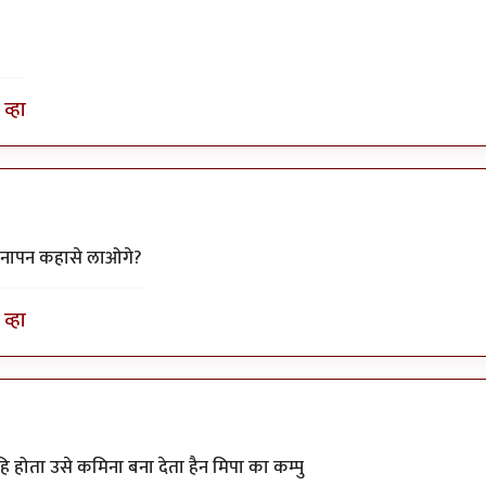
व्हा
मीनापन कहासे लाओगे?
व्हा
 तो
by
सुरिया
 होता उसे कमिना बना देता हैन मिपा का कम्पु