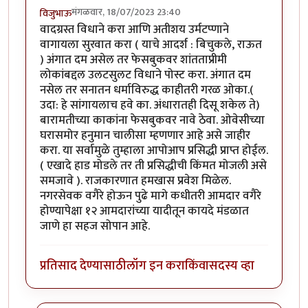
मंगळवार, 18/07/2023 23:40
विजुभाऊ
वादग्रस्त विधाने करा आणि अतीशय उर्मटप्णाने
वागायला सुरवात करा ( याचे आदर्श : बिचुकले, राऊत
) अंगात दम असेल तर फेसबुकवर शांतताप्रीमी
लोकांबद्दल उलटसुलट विधाने पोस्ट करा. अंगात दम
नसेल तर सनातन धर्माविरुद्ध काहीतरी गरळ ओका.(
उदा: हे सांगायलाच हवे का. अंधारातही दिसू शकेल ते)
बारामतीच्या काकांना फेसबुकवर नावे ठेवा. ओवेसीच्या
घरासमोर हनुमान चालीसा म्हणणार आहे असे जाहीर
करा. या सर्वामुळे तुम्हाला आपोआप प्रसिद्धी प्राप्त होईल.
( एखादे हाड मोडले तर ती प्रसिद्धीची किंमत मोजली असे
समजावे ). राजकारणात हमखास प्रवेश मिळेल.
नगरसेवक वगैरे होऊन पुढे मागे कधीतरी आमदार वगैरे
होण्यापेक्षा १२ आमदारांच्या यादीतून कायदे मंडळात
जाणे हा सहज सोपान आहे.
प्रतिसाद देण्यासाठी
लॉग इन करा
किंवा
सदस्य व्हा