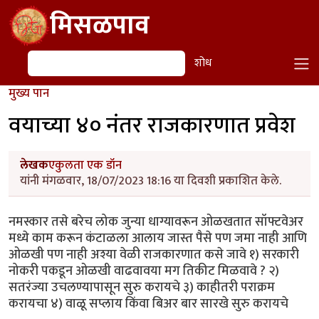
Skip to main content
मिसळपाव
शोध
शोध
मुख्य पान
वयाच्या ४० नंतर राजकारणात प्रवेश
लेखक
एकुलता एक डॉन
यांनी मंगळवार, 18/07/2023 18:16 या दिवशी प्रकाशित केले.
नमस्कार तसे बरेच लोक जुन्या धाग्यावरून ओळखतात सॉफ्टवेअर
मध्ये काम करून कंटाळला आलाय जास्त पैसे पण जमा नाही आणि
ओळखी पण नाही अश्या वेळी राजकारणात कसे जावे १) सरकारी
नोकरी पकडून ओळखी वाढवावया मग तिकीट मिळवावे ? २)
सतरंज्या उचलण्यापासून सुरु करायचे ३) काहीतरी पराक्रम
करायचा ४) वाळू सप्लाय किंवा बिअर बार सारखे सुरु करायचे