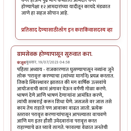
वगैरे होऊन पुढे मागे कधीतरी आमदार वगैरे
होण्यापेक्षा १२ आमदारांच्या यादीतून कायदे मंडळात
जाणे हा सहज सोपान आहे.
प्रतिसाद देण्यासाठी
लॉग इन करा
किंवा
सदस्य व्हा
ग्रामसेवक होण्यापासून सुरुवात करा.
बुधवार, 19/07/2023 04:58
कंजूस
पहिला अध्याय - राजकारणात घुसण्यापासून नव्यांना जुने
लोक 'परावृत्त' करण्याचा {त्यांच्या मार्गाने} प्रयत्न करतात.
तिकडे स्थिरस्थावर झालात की मग वार्षिक उत्सवांचे
आयोजनाची कामं अंगावर घेऊन वर्गणी गोळा करणे.
भाषणं देणे आणि भाषणं देणाऱ्यांना आमंत्रित करणे,
त्यांची सरबराई करून शिधा घेणे. जसजसे वर जाल तसे
काम तेच राहाते पण आवाका वाढत जातो. प्रत्येक
स्तरावर परावृत्त करणाऱ्यांपासून आपल्याला वाचवणे
आणि मग इतर हौशी उमेदवारांना परावृत्त करत
राहाण्याचे व्रत घ्यावे लागते. फावल्या वेळात जनतेची