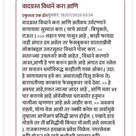
वादग्रस्त विधाने करा आणि
बुधवार, 19/07/2023 05:54
एकुलता एक डॉन
In reply to
वादग्रस्त विधाने करा आणि
by
विजुभाऊ
वादग्रस्त विधाने करा आणि अतीशय उर्मटप्णाने
वागायला सुरवात करा ( याचे आदर्श : बिचुकले,
राऊत ) >>> लहान पणा पासुन आहे , काही फायदा
नाही अंगात दम असेल तर फेसबुकवर शांतताप्रीमी
लोकांबद्दल उलटसुलट विधाने पोस्ट करा. >>
सतरन्ज्या उचलनारे कमी आहेत , विधाने करणारे
जास्त,आणी हे पण करुन झाले आहे अंगात दम नसेल
तर सनातन धर्माविरुद्ध काहीतरी गरळ ओका.( उदा:
हे सांगायलाच हवे का. अंधारातही दिसू शकेल ते)
बारामतीच्या काकांना फेसबुकवर नावे ठेवा. >> हे
अवघड आहे,एक्तर त्यान्चा आदर आहे , आणि मला ४१
पार कराय्चे आहे ओवेसीच्या घरासमोर हनुमान
चालीसा म्हणणार आहे असे जाहीर करा. >> जवळच
राह्तो, योग्य वेळ आली तर नक्की करेल या सर्वामुळे
तुम्हाला आपोआप प्रसिद्धी प्राप्त होईल. ( एखादे हाड
मोडले तर ती प्रसिद्धीची किंमत मोजली असे समजावे
). राजकारणात हमखास प्रवेश मिळेल. नगरसेवक