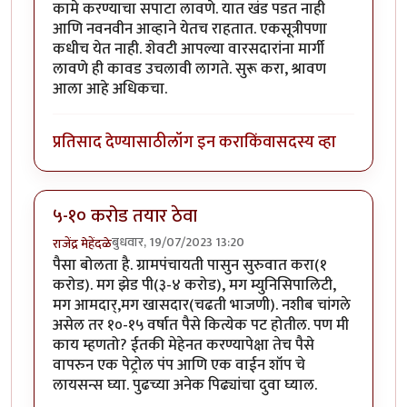
कामे करण्याचा सपाटा लावणे. यात खंड पडत नाही
आणि नवनवीन आव्हाने येतच राहतात. एकसूत्रीपणा
कधीच येत नाही. शेवटी आपल्या वारसदारांना मार्गी
लावणे ही कावड उचलावी लागते. सुरू करा, श्रावण
आला आहे अधिकचा.
प्रतिसाद देण्यासाठी
लॉग इन करा
किंवा
सदस्य व्हा
५-१० करोड तयार ठेवा
बुधवार, 19/07/2023 13:20
राजेंद्र मेहेंदळे
पैसा बोलता है. ग्रामपंचायती पासुन सुरुवात करा(१
करोड). मग झेड पी(३-४ करोड), मग म्युनिसिपालिटी,
मग आमदार्,मग खासदार(चढती भाजणी). नशीब चांगले
असेल तर १०-१५ वर्षात पैसे कित्येक पट होतील. पण मी
काय म्हणतो? ईतकी मेहेनत करण्यापेक्षा तेच पैसे
वापरुन एक पेट्रोल पंप आणि एक वाईन शॉप चे
लायसन्स घ्या. पुढच्या अनेक पिढ्यांचा दुवा घ्याल.