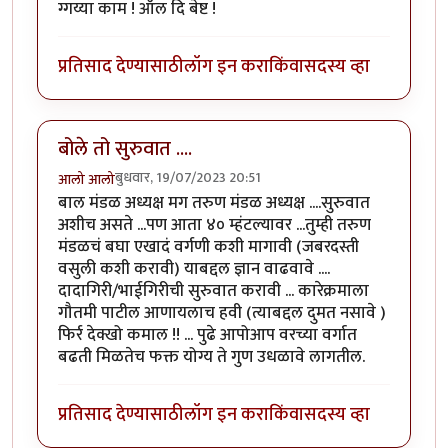
ग्गय्या काम ! ऑल दि बेष्ट !
प्रतिसाद देण्यासाठी
लॉग इन करा
किंवा
सदस्य व्हा
बोले तो सुरुवात ....
बुधवार, 19/07/2023 20:51
आलो आलो
बाल मंडळ अध्यक्ष मग तरुण मंडळ अध्यक्ष ....सुरुवात
अशीच असते ...पण आता ४० म्हंटल्यावर ...तुम्ही तरुण
मंडळचं बघा एखादं वर्गणी कशी मागावी (जबरदस्ती
वसुली कशी करावी) याबद्दल ज्ञान वाढवावे ....
दादागिरी/भाईगिरीची सुरुवात करावी ... कारेक्रमाला
गौतमी पाटील आणायलाच हवी (त्याबद्दल दुमत नसावे )
फिर्र देक्खो कमाल !! ... पुढे आपोआप वरच्या वर्गात
बढती मिळतेच फक्त योग्य ते गुण उधळावे लागतील.
प्रतिसाद देण्यासाठी
लॉग इन करा
किंवा
सदस्य व्हा