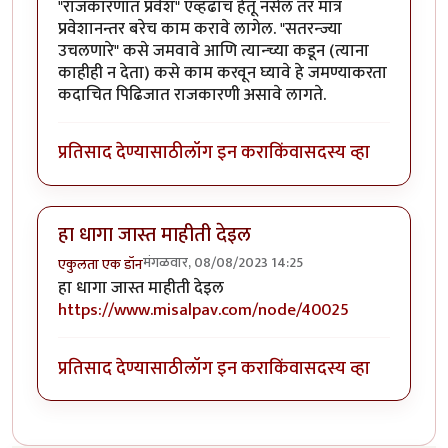
"राजकारणात प्रवेश" एव्हढाच हेतू नसेल तर मात्र
प्रवेशानन्तर बरेच काम करावे लागेल. "सतरन्ज्या
उचलणारे" कसे जमवावे आणि त्यान्च्या कडून (त्याना
काहीही न देता) कसे काम करवून घ्यावे हे जमण्याकरता
कदाचित पिढिजात राजकारणी असावे लागते.
प्रतिसाद देण्यासाठी
लॉग इन करा
किंवा
सदस्य व्हा
हा धागा जास्त माहीती देइल
मंगळवार, 08/08/2023 14:25
एकुलता एक डॉन
हा धागा जास्त माहीती देइल
https://www.misalpav.com/node/40025
प्रतिसाद देण्यासाठी
लॉग इन करा
किंवा
सदस्य व्हा