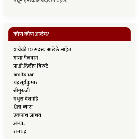
मधून इनस्क्रीप्ट बदलता येईल.
कोण कोण आलंय?
यावेळी 10 सदस्यं आलेले आहेत.
गामा पैलवान
प्रा.डॉ.दिलीप बिरुटे
amitshar
चंद्रसूर्यकुमार
श्रीगुरुजी
मधुरा देशपांडे
श्वेता व्यास
एकनाथ जाधव
अभ्या..
रामचंद्र