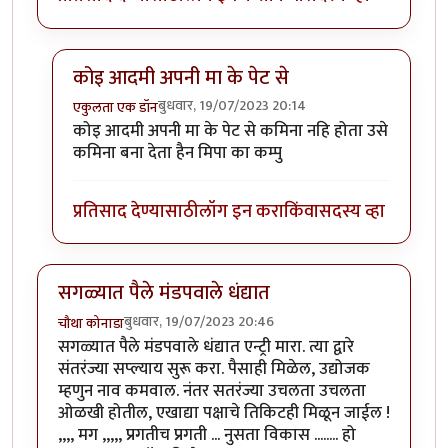
कोइ आदमी अपनी मा के पेट से
बुधवार, 19/07/2023 20:14
एकुलता एक डॉन
In reply to
राजकारण मे घुसनेकी हिम्मत तो
by
सुरिया
कोइ आदमी अपनी मा के पेट से कमिना नहि होता उसे
कमिना बना देता हैन मिपा का कम्पु
प्रतिसाद देण्यासाठी
लॉग इन करा
किंवा
सदस्य व्हा
सगळ्यात पैले मंडपवाले धंद्यात
बुधवार, 19/07/2023 20:46
चौथा कोनाडा
सगळ्यात पैले मंडपवाले धंद्यात एन्ट्री मारा. त्या द्वारे
संतरंज्या सप्ल्याय सुरू करा. पैसाही मिळेल, उद्योजक
म्हणुन नाव कमवाल. नंतर सतरंज्या उचलता उचलता
ओळखी होतील, एखाद्या पक्षाचे तिकिटही मिळून जाईल !
,,,, मग ,,,,, प्रगतीच प्रगती ... नुसता विकास ........ हो