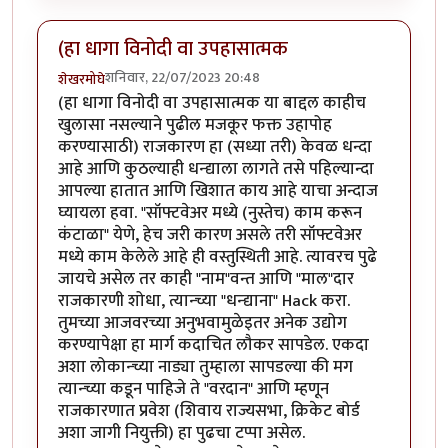
(हा धागा विनोदी वा उपहासात्मक
शनिवार, 22/07/2023 20:48
शेखरमोघे
(हा धागा विनोदी वा उपहासात्मक या बाद्दल काहीच
खुलासा नसल्याने पुढील मजकूर फक्त उहापोह
करण्यासाठी) राजकारण हा (सध्या तरी) केवळ धन्दा
आहे आणि कुठल्याही धन्द्याला लागते तसे पहिल्यान्दा
आपल्या हातात आणि खिशात काय आहे याचा अन्दाज
घ्यायला हवा. "सॉफ्टवेअर मध्ये (नुस्तेच) काम करून
कंटाळा" येणे, हेच जरी कारण असले तरी सॉफ्टवेअर
मध्ये काम केलेले आहे ही वस्तुस्थिती आहे. त्यावरच पुढे
जायचे असेल तर काही "नाम"वन्त आणि "माल"दार
राजकारणी शोधा, त्यान्च्या "धन्द्याना" Hack करा.
तुमच्या आजवरच्या अनुभवामुळेइतर अनेक उद्योग
करण्यापेक्षा हा मार्ग कदाचित लौकर सापडेल. एकदा
अशा लोकान्च्या नाड्या तुम्हाला सापडल्या की मग
त्यान्च्या कडून पाहिजे ते "वरदान" आणि म्हणून
राजकारणात प्रवेश (शिवाय राज्यसभा, क्रिकेट बोर्ड
अशा जागी नियुक्ती) हा पुढचा टप्पा असेल.