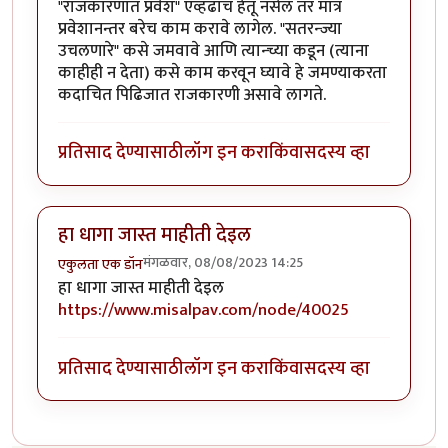
"राजकारणात प्रवेश" एव्हढाच हेतू नसेल तर मात्र
प्रवेशानन्तर बरेच काम करावे लागेल. "सतरन्ज्या
उचलणारे" कसे जमवावे आणि त्यान्च्या कडून (त्याना
काहीही न देता) कसे काम करवून घ्यावे हे जमण्याकरता
कदाचित पिढिजात राजकारणी असावे लागते.
प्रतिसाद देण्यासाठी
लॉग इन करा
किंवा
सदस्य व्हा
हा धागा जास्त माहीती देइल
मंगळवार, 08/08/2023 14:25
एकुलता एक डॉन
हा धागा जास्त माहीती देइल
https://www.misalpav.com/node/40025
प्रतिसाद देण्यासाठी
लॉग इन करा
किंवा
सदस्य व्हा