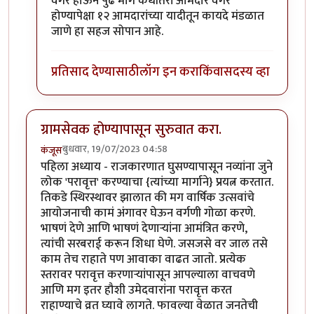
वगैरे होऊन पुढे मागे कधीतरी आमदार वगैरे
होण्यापेक्षा १२ आमदारांच्या यादीतून कायदे मंडळात
जाणे हा सहज सोपान आहे.
प्रतिसाद देण्यासाठी
लॉग इन करा
किंवा
सदस्य व्हा
ग्रामसेवक होण्यापासून सुरुवात करा.
बुधवार, 19/07/2023 04:58
कंजूस
पहिला अध्याय - राजकारणात घुसण्यापासून नव्यांना जुने
लोक 'परावृत्त' करण्याचा {त्यांच्या मार्गाने} प्रयत्न करतात.
तिकडे स्थिरस्थावर झालात की मग वार्षिक उत्सवांचे
आयोजनाची कामं अंगावर घेऊन वर्गणी गोळा करणे.
भाषणं देणे आणि भाषणं देणाऱ्यांना आमंत्रित करणे,
त्यांची सरबराई करून शिधा घेणे. जसजसे वर जाल तसे
काम तेच राहाते पण आवाका वाढत जातो. प्रत्येक
स्तरावर परावृत्त करणाऱ्यांपासून आपल्याला वाचवणे
आणि मग इतर हौशी उमेदवारांना परावृत्त करत
राहाण्याचे व्रत घ्यावे लागते. फावल्या वेळात जनतेची