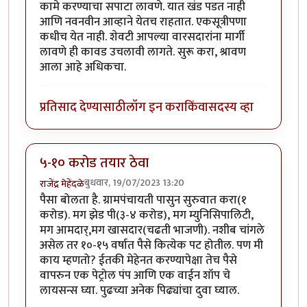
कामे करण्याचा सपाटा लावणे. यात खंड पडत नाही
आणि नवनवीन आव्हाने येतच राहतात. एकसूत्रीपणा
कधीच येत नाही. शेवटी आपल्या वारसदारांना मार्गी
लावणे ही कावड उचलावी लागते. सुरू करा, श्रावण
आला आहे अधिकचा.
प्रतिसाद देण्यासाठी
लॉग इन करा
किंवा
सदस्य व्हा
५-१० करोड तयार ठेवा
बुधवार, 19/07/2023 13:20
राजेंद्र मेहेंदळे
पैसा बोलता है. ग्रामपंचायती पासुन सुरुवात करा(१
करोड). मग झेड पी(३-४ करोड), मग म्युनिसिपालिटी,
मग आमदार्,मग खासदार(चढती भाजणी). नशीब चांगले
असेल तर १०-१५ वर्षात पैसे कित्येक पट होतील. पण मी
काय म्हणतो? ईतकी मेहेनत करण्यापेक्षा तेच पैसे
वापरुन एक पेट्रोल पंप आणि एक वाईन शॉप चे
लायसन्स घ्या. पुढच्या अनेक पिढ्यांचा दुवा घ्याल.