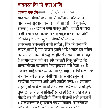
वादग्रस्त विधाने करा आणि
बुधवार, 19/07/2023 05:54
एकुलता एक डॉन
In reply to
वादग्रस्त विधाने करा आणि
by
विजुभाऊ
वादग्रस्त विधाने करा आणि अतीशय उर्मटप्णाने
वागायला सुरवात करा ( याचे आदर्श : बिचुकले,
राऊत ) >>> लहान पणा पासुन आहे , काही फायदा
नाही अंगात दम असेल तर फेसबुकवर शांतताप्रीमी
लोकांबद्दल उलटसुलट विधाने पोस्ट करा. >>
सतरन्ज्या उचलनारे कमी आहेत , विधाने करणारे
जास्त,आणी हे पण करुन झाले आहे अंगात दम नसेल
तर सनातन धर्माविरुद्ध काहीतरी गरळ ओका.( उदा:
हे सांगायलाच हवे का. अंधारातही दिसू शकेल ते)
बारामतीच्या काकांना फेसबुकवर नावे ठेवा. >> हे
अवघड आहे,एक्तर त्यान्चा आदर आहे , आणि मला ४१
पार कराय्चे आहे ओवेसीच्या घरासमोर हनुमान
चालीसा म्हणणार आहे असे जाहीर करा. >> जवळच
राह्तो, योग्य वेळ आली तर नक्की करेल या सर्वामुळे
तुम्हाला आपोआप प्रसिद्धी प्राप्त होईल. ( एखादे हाड
मोडले तर ती प्रसिद्धीची किंमत मोजली असे समजावे
). राजकारणात हमखास प्रवेश मिळेल. नगरसेवक