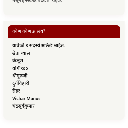
मधून इनस्क्रीप्ट बदलता येईल.
कोण कोण आलंय?
यावेळी 8 सदस्यं आलेले आहेत.
श्वेता व्यास
कंजूस
योगी९००
श्रीगुरुजी
दुर्गविहारी
रीडर
Vichar Manus
चंद्रसूर्यकुमार