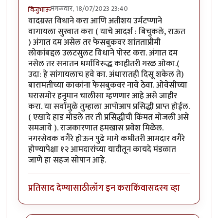
मंगळवार, 18/07/2023 23:40
विजुभाऊ
वादग्रस्त विधाने करा आणि अतीशय उर्मटप्णाने
वागायला सुरवात करा ( याचे आदर्श : बिचुकले, राऊत
) अंगात दम असेल तर फेसबुकवर शांतताप्रीमी
लोकांबद्दल उलटसुलट विधाने पोस्ट करा. अंगात दम
नसेल तर सनातन धर्माविरुद्ध काहीतरी गरळ ओका.(
उदा: हे सांगायलाच हवे का. अंधारातही दिसू शकेल ते)
बारामतीच्या काकांना फेसबुकवर नावे ठेवा. ओवेसीच्या
घरासमोर हनुमान चालीसा म्हणणार आहे असे जाहीर
करा. या सर्वामुळे तुम्हाला आपोआप प्रसिद्धी प्राप्त होईल.
( एखादे हाड मोडले तर ती प्रसिद्धीची किंमत मोजली असे
समजावे ). राजकारणात हमखास प्रवेश मिळेल.
नगरसेवक वगैरे होऊन पुढे मागे कधीतरी आमदार वगैरे
होण्यापेक्षा १२ आमदारांच्या यादीतून कायदे मंडळात
जाणे हा सहज सोपान आहे.
प्रतिसाद देण्यासाठी
लॉग इन करा
किंवा
सदस्य व्हा