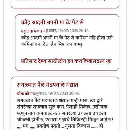
कोइ आदमी अपनी मा के पेट से
बुधवार, 19/07/2023 20:14
एकुलता एक डॉन
In reply to
राजकारण मे घुसनेकी हिम्मत तो
by
सुरिया
कोइ आदमी अपनी मा के पेट से कमिना नहि होता उसे
कमिना बना देता हैन मिपा का कम्पु
प्रतिसाद देण्यासाठी
लॉग इन करा
किंवा
सदस्य व्हा
सगळ्यात पैले मंडपवाले धंद्यात
बुधवार, 19/07/2023 20:46
चौथा कोनाडा
सगळ्यात पैले मंडपवाले धंद्यात एन्ट्री मारा. त्या द्वारे
संतरंज्या सप्ल्याय सुरू करा. पैसाही मिळेल, उद्योजक
म्हणुन नाव कमवाल. नंतर सतरंज्या उचलता उचलता
ओळखी होतील, एखाद्या पक्षाचे तिकिटही मिळून जाईल !
,,,, मग ,,,,, प्रगतीच प्रगती ... नुसता विकास ........ हो