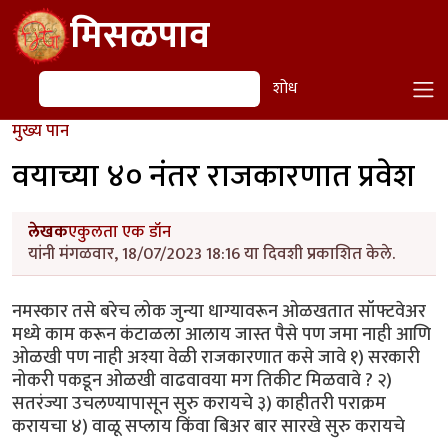
Skip to main content
मिसळपाव
शोध
शोध
मुख्य पान
वयाच्या ४० नंतर राजकारणात प्रवेश
लेखक
एकुलता एक डॉन
यांनी मंगळवार, 18/07/2023 18:16 या दिवशी प्रकाशित केले.
नमस्कार तसे बरेच लोक जुन्या धाग्यावरून ओळखतात सॉफ्टवेअर
मध्ये काम करून कंटाळला आलाय जास्त पैसे पण जमा नाही आणि
ओळखी पण नाही अश्या वेळी राजकारणात कसे जावे १) सरकारी
नोकरी पकडून ओळखी वाढवावया मग तिकीट मिळवावे ? २)
सतरंज्या उचलण्यापासून सुरु करायचे ३) काहीतरी पराक्रम
करायचा ४) वाळू सप्लाय किंवा बिअर बार सारखे सुरु करायचे