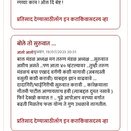
ग्गय्या काम ! ऑल दि बेष्ट !
प्रतिसाद देण्यासाठी
लॉग इन करा
किंवा
सदस्य व्हा
बोले तो सुरुवात ....
बुधवार, 19/07/2023 20:51
आलो आलो
बाल मंडळ अध्यक्ष मग तरुण मंडळ अध्यक्ष ....सुरुवात
अशीच असते ...पण आता ४० म्हंटल्यावर ...तुम्ही तरुण
मंडळचं बघा एखादं वर्गणी कशी मागावी (जबरदस्ती
वसुली कशी करावी) याबद्दल ज्ञान वाढवावे ....
दादागिरी/भाईगिरीची सुरुवात करावी ... कारेक्रमाला
गौतमी पाटील आणायलाच हवी (त्याबद्दल दुमत नसावे )
फिर्र देक्खो कमाल !! ... पुढे आपोआप वरच्या वर्गात
बढती मिळतेच फक्त योग्य ते गुण उधळावे लागतील.
प्रतिसाद देण्यासाठी
लॉग इन करा
किंवा
सदस्य व्हा