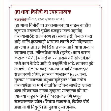
(हा धागा विनोदी वा उपहासात्मक
शनिवार, 22/07/2023 20:48
शेखरमोघे
(हा धागा विनोदी वा उपहासात्मक या बाद्दल काहीच
खुलासा नसल्याने पुढील मजकूर फक्त उहापोह
करण्यासाठी) राजकारण हा (सध्या तरी) केवळ धन्दा
आहे आणि कुठल्याही धन्द्याला लागते तसे पहिल्यान्दा
आपल्या हातात आणि खिशात काय आहे याचा अन्दाज
घ्यायला हवा. "सॉफ्टवेअर मध्ये (नुस्तेच) काम करून
कंटाळा" येणे, हेच जरी कारण असले तरी सॉफ्टवेअर
मध्ये काम केलेले आहे ही वस्तुस्थिती आहे. त्यावरच पुढे
जायचे असेल तर काही "नाम"वन्त आणि "माल"दार
राजकारणी शोधा, त्यान्च्या "धन्द्याना" Hack करा.
तुमच्या आजवरच्या अनुभवामुळेइतर अनेक उद्योग
करण्यापेक्षा हा मार्ग कदाचित लौकर सापडेल. एकदा
अशा लोकान्च्या नाड्या तुम्हाला सापडल्या की मग
त्यान्च्या कडून पाहिजे ते "वरदान" आणि म्हणून
राजकारणात प्रवेश (शिवाय राज्यसभा, क्रिकेट बोर्ड
अशा जागी नियुक्ती) हा पुढचा टप्पा असेल.