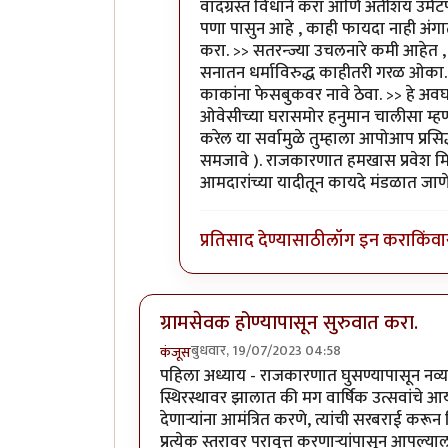
In reply to
वादग्रस्त विधाने करा आणि
वादग्रस्त विधाने करा आणि अतीशय उर्मट
पणा पासुन आहे , काही फायदा नाही अंगा
करा. >> सतरन्ज्या उचलनारे कमी आहेत 
सनातन धर्माविरुद्ध काहीतरी गरळ ओका.( 
काकांना फेसबुकवर नावे ठेवा. >> हे अव
ओवेसीच्या घरासमोर हनुमान चालीसा म्ह
करेल या सर्वामुळे तुम्हाला आपोआप प्रसिद्
समजावे ). राजकारणात हमखास प्रवेश मिळ
आमदारांच्या यादीतून कायदे मंडळात जा
प्रतिसाद देण्यासाठी
लॉग इन करा
किंवा
ग्रामसेवक होण्यापासून सुरुवात करा.
बुधवार, 19/07/2023 04:58
कंजूस
पहिला अध्याय - राजकारणात घुसण्यापासून नव्यांना 
स्थिरस्थावर झालात की मग वार्षिक उत्सवांचे 
देणाऱ्यांना आमंत्रित करणे, त्यांची सरबराई 
प्रत्येक स्तरावर परावृत्त करणाऱ्यांपासून आपल्