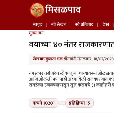
Skip to main content
मिसळपाव
Main navigation
स्वगृह
नवे लेखन
नवे प्रतिसाद
लेख
मुख्य पान
वयाच्या ४० नंतर राजकारणात 
लेखक
एकुलता एक डॉन
यांनी मंगळवार, 18/07/2023 
नमस्कार तसे बरेच लोक जुन्या धाग्यावरून ओळखता
आणि ओळखी पण नाही अश्या वेळी राजकारणात कसे
सतरंज्या उचलण्यापासून सुरु करायचे ३) काहीतरी प
वाचने
10201
प्रतिक्रिया
15