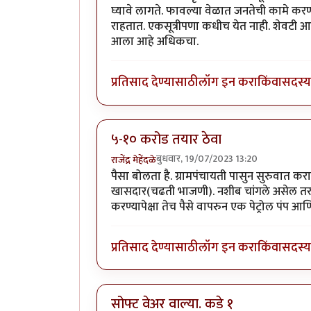
घ्यावे लागते. फावल्या वेळात जनतेची कामे क
राहतात. एकसूत्रीपणा कधीच येत नाही. शेवटी आप
आला आहे अधिकचा.
प्रतिसाद देण्यासाठी
लॉग इन करा
किंवा
सदस्य 
५-१० करोड तयार ठेवा
बुधवार, 19/07/2023 13:20
राजेंद्र मेहेंदळे
पैसा बोलता है. ग्रामपंचायती पासुन सुरुवात 
खासदार(चढती भाजणी). नशीब चांगले असेल तर १
करण्यापेक्षा तेच पैसे वापरुन एक पेट्रोल पंप आ
प्रतिसाद देण्यासाठी
लॉग इन करा
किंवा
सदस्य 
सोफ्ट वेअर वाल्या. कडे १