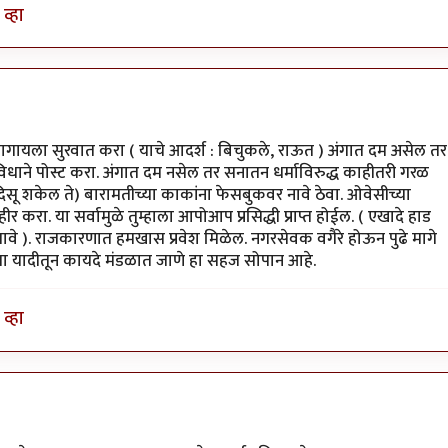
व्हा
 वागायला सुरवात करा ( याचे आदर्श : बिचुकले, राऊत ) अंगात दम असेल तर
िधाने पोस्ट करा. अंगात दम नसेल तर सनातन धर्माविरुद्ध काहीतरी गरळ
िसू शकेल ते) बारामतीच्या काकांना फेसबुकवर नावे ठेवा. ओवेसीच्या
करा. या सर्वामुळे तुम्हाला आपोआप प्रसिद्धी प्राप्त होईल. ( एखादे हाड
जावे ). राजकारणात हमखास प्रवेश मिळेल. नगरसेवक वगैरे होऊन पुढे मागे
च्या यादीतून कायदे मंडळात जाणे हा सहज सोपान आहे.
व्हा