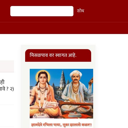
शोध
शोध
मिसळपाव वर स्वागत आहे.
ाही
वे ? २)