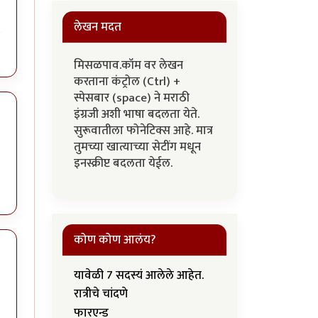
लेखन मदत
मिसळपाव.कॉम वर लेखन
करताना कंट्रोल (Ctrl) +
स्पेसबार (space) ने मराठी
इंग्रजी अशी भाषा बदलता येते.
सुरूवातीला फोनेटिक्स आहे. मात्र
तुमच्या खात्याच्या सेटींग मधून
इनस्क्रीप्ट बदलता येईल.
कोण कोण आलंय?
यावेळी 7 सदस्यं आलेले आहेत.
रात्रीचे चांदणे
फारएन्ड