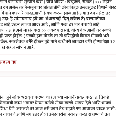
by
विजुभाऊ
प्णाने वागायला सुरवात करा ( याचे आदर्श : बिचुकले, राऊत ) >>> लहान
त दम असेल तर फेसबुकवर शांतताप्रीमी लोकांबद्दल उलटसुलट विधाने पोस्
, विधाने करणारे जास्त,आणी हे पण करुन झाले आहे अंगात दम नसेल तर
उदा: हे सांगायलाच हवे का. अंधारातही दिसू शकेल ते) बारामतीच्या
घड आहे,एक्तर त्यान्चा आदर आहे , आणि मला ४१ पार कराय्चे आहे
णणार आहे असे जाहीर करा. >> जवळच राह्तो, योग्य वेळ आली तर नक्की
धी प्राप्त होईल. ( एखादे हाड मोडले तर ती प्रसिद्धीची किंमत मोजली असे
ेल. नगरसेवक वगैरे होऊन पुढे मागे कधीतरी आमदार वगैरे होण्यापेक्षा १२
णे हा सहज सोपान आहे.
सदस्य व्हा
जुने लोक 'परावृत्त' करण्याचा {त्यांच्या मार्गाने} प्रयत्न करतात. तिकडे
आयोजनाची कामं अंगावर घेऊन वर्गणी गोळा करणे. भाषणं देणे आणि भाषणं
करून शिधा घेणे. जसजसे वर जाल तसे काम तेच राहाते पण आवाका वाढत जातो.
याला वाचवणे आणि मग इतर हौशी उमेदवारांना परावृत्त करत राहाण्याचे व्रत