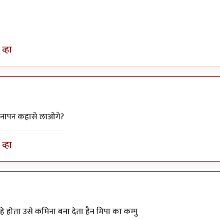
व्हा
मीनापन कहासे लाओगे?
व्हा
 तो
by
सुरिया
 होता उसे कमिना बना देता हैन मिपा का कम्पु