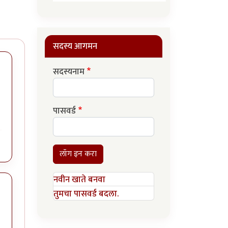
सदस्य आगमन
सदस्यनाम
पासवर्ड
लॉग इन करा
नवीन खाते बनवा
तुमचा पासवर्ड बदला.