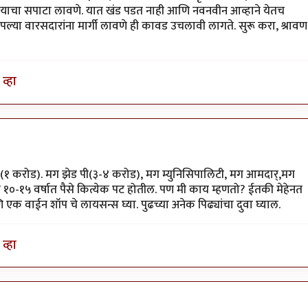
रण्याचा सपाटा लावणे. यात खंड पडत नाही आणि नवनवीन आव्हाने येतच
ल्या वारसदारांना मार्गी लावणे ही कावड उचलावी लागते. सुरू करा, श्रावण
व्हा
करा(१ करोड). मग झेड पी(३-४ करोड), मग म्युनिसिपालिटी, मग आमदार्,मग
०-१५ वर्षात पैसे कित्येक पट होतील. पण मी काय म्हणतो? ईतकी मेहेनत
णि एक वाईन शॉप चे लायसन्स घ्या. पुढच्या अनेक पिढ्यांचा दुवा घ्याल.
व्हा