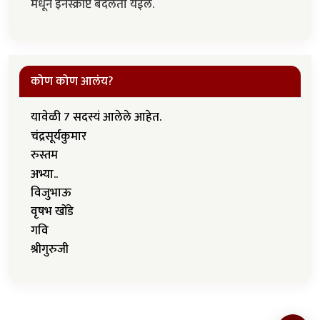
मधून इनस्क्रीप्ट बदलता येईल.
कोण कोण आलंय?
यावेळी 7 सदस्यं आलेले आहेत.
चंद्रसूर्यकुमार
रुस्तम
अभ्या..
विजुभाऊ
वृषभ खोंडे
गवि
श्रीगुरुजी