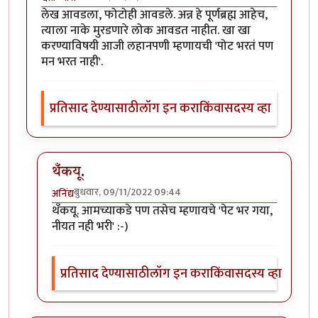
लेख आवडला, फोटोही आवडले. अन्न हे पूर्णब्रह्म आहेच,
त्याला नाके मुरडणारे लोक आवडत नाहीत. खा खा
करण्याविषयी आजी लहानपणी म्हणायची 'पोट भरतं पण
मन भरत नाही'.
प्रतिसाद देण्यासाठी
लॉग इन करा
किंवा
सदस्य व्हा
थँकयू.
बुधवार, 09/11/2022 09:44
अनिंद्य
In reply to
लेख आवडला, फोटोही आवडले.
by
श्वेता व्यास
थँकयू. आमच्याकडे पण तसेच म्हणायचे 'पेट भर गया,
नीयत नही भरी' :-)
प्रतिसाद देण्यासाठी
लॉग इन करा
किंवा
सदस्य व्हा