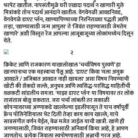
भरपेट खातील. नापसंतीमुळे घरी एखादा पदार्थ न खाणारी मुले
मित्रांकडे तोच पदार्थ आनंदाने खातील. वेगवेगळी आवडनिवड,
वेगवेगळे डाएट प्लॅन, खाण्यापिण्याच्या निरनिराळ्या पद्धती आणि
तऱ्हा, 'खाण्यासाठी जन्म आपुला' ते 'जिवंत राहण्यासाठी जेमतेम
खाणारे' अशी विस्तृत रेंज आपल्या आजूबाजूच्या लोकांमध्येच दिसून
येते.
क्रिकेट आणि राजकारण याखालोखाल ‘चर्चाविषय पुरवणे’ हा
खानपानाचा एक महत्त्वाचा पैलू आहे. 'डाएट' किंवा 'मला अमुक
आवडते / अजिबात आवडत नाही खायला' असा विषय निघण्याची
खोटी की शेकडो सल्ले, अनुभव आणि स्वसिद्ध-परसिद्ध माहितीची
वळकटी सांडलीच समजा. 'माझा डाएट प्लॅन' या विषयावर तर लोकं
तासंतास बोलू शकतात. जरा चर्चा लांबली तर सकाळी
कोपऱ्यावरच्या अण्णाकडे खाल्लेल्या इडलीपासून ते पाच वर्षांपूर्वी
फ्रेंच पॉलिनेशियाला भेट दिली तेव्हा काय काय खाल्ले, याचे
साग्रसंगीत वर्णन येईल, वेळ मजेत जाईल याची खात्री. खाणे ही
जगण्यासाठी, जिवंत राहण्यासाठी अनिवार्य क्रिया आहे, हे आपण
जाणतोच. प्रत्येक जिवाला स्वपोषणासाठी अन्नाची गरज आहे.