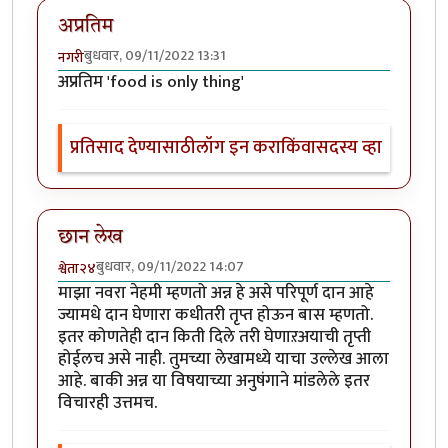
अप्रतिम
बुधवार, 09/11/2022 13:31
नगरी
अप्रतिम 'food is only thing'
प्रतिसाद देण्यासाठी
लॉग इन करा
किंवा
सदस्य व्हा
छान लेख
बुधवार, 09/11/2022 14:07
श्वेता२४
माझा नवरा नेहमी म्हणतो अन्न हे असे परिपूर्ण दान आहे
ज्यामधे दान घेणारा कधीतरी तृप्त होऊन बास म्हणतो.
इतर कोणतेही दान किती दिले तरी घेणाऱअयाची तृप्ती
होईलच असे नाही. तुमच्या लेखामध्ये याचा उल्लेख आला
आहे. बाकी अन्न या विषयाच्या अनुषंगाने मांडलेले इतर
विचारही उत्तमच.