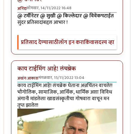
सोमवार, 14/11/2022 16:48
अनिंद्य
@ टर्मीनेटर @ सुखी @ किल्लेदार @ विवेकपटाईत
सुंदर प्रतिसादांबद्दल आभार !
प्रतिसाद देण्यासाठी
लॉग इन करा
किंवा
सदस्य व्हा
काय टाईमिंग आहे! लंचब्रेक
मंगळवार, 15/11/2022 13:04
अथांग आकाश
काय टाईमिंग आहे! लंचब्रेक घेताना अन्नचिंतन वाचले!!
भौगोलिक, सामाजिक, आर्थिक, धार्मिक अशा विविध
अंगानी मांडलेला खाद्यसंस्कृतीचा गोषवारा वाचून मन
तृप्त झाले!!!