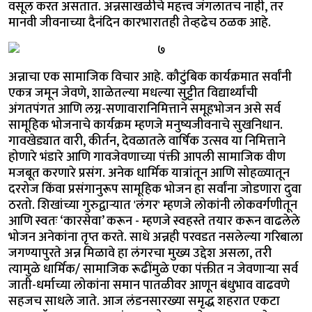
वसूल करत असतात. अन्नसाखळीचे महत्त्व जंगलातच नाही, तर
मानवी जीवनाच्या दैनंदिन कारभारातही तेव्हढेच ठळक आहे.
अन्नाचा एक सामाजिक विचार आहे. कौटुंबिक कार्यक्रमात सर्वांनी
एकत्र जमून जेवणे, शाळेतल्या मधल्या सुट्टीत विद्यार्थ्यांची
अंगतपंगत आणि लग्न-सणावारानिमित्ताने समूहभोजन असे सर्व
सामूहिक भोजनाचे कार्यक्रम म्हणजे मनुष्यजीवनाचे सुखनिधान.
गावखेड्यात वारी, कीर्तन, देवळातले वार्षिक उत्सव या निमित्ताने
होणारे भंडारे आणि गावजेवणाच्या पंक्ती आपली सामाजिक वीण
मजबूत करणारे प्रसंग. अनेक धार्मिक यात्रांतून आणि सोहळ्यातून
दररोज किंवा प्रसंगानुरूप सामूहिक भोजन हा सर्वांना जोडणारा दुवा
ठरतो. शिखांच्या गुरुद्वाऱ्यात 'लंगर' म्हणजे लोकांनी लोकवर्गणीतून
आणि स्वतः ‘कारसेवा’ करून - म्हणजे स्वहस्ते तयार करून वाढलेले
भोजन अनेकांना तृप्त करते. साधे अन्नही परवडत नसलेल्या गरिबाला
जगण्यापुरते अन्न मिळावे हा लंगरचा मुख्य उद्देश असला, तरी
त्यामुळे धार्मिक/ सामाजिक रूढींमुळे एका पंक्तीत न जेवणाऱ्या सर्व
जाती-धर्माच्या लोकांना समान पातळीवर आणून बंधुभाव वाढवणे
सहजच साधले जाते. आज लंडनसारख्या समृद्ध शहरात एकटा