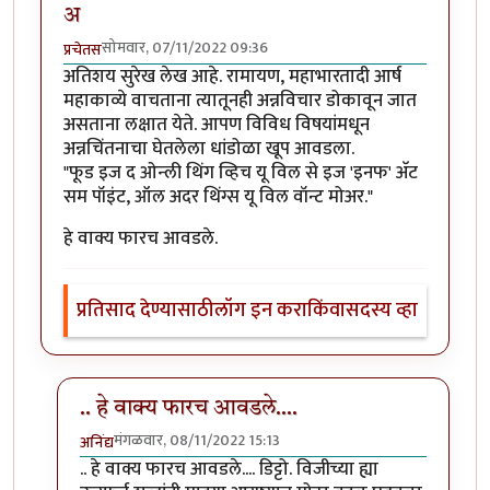
अ
सोमवार, 07/11/2022 09:36
प्रचेतस
अतिशय सुरेख लेख आहे. रामायण, महाभारतादी आर्ष
महाकाव्ये वाचताना त्यातूनही अन्नविचार डोकावून जात
असताना लक्षात येते. आपण विविध विषयांमधून
अन्नचिंतनाचा घेतलेला धांडोळा खूप आवडला.
"फूड इज द ओन्ली थिंग व्हिच यू विल से इज 'इनफ' अ‍ॅट
सम पॉइंट, ऑल अदर थिंग्स यू विल वॉन्ट मोअर."
हे वाक्य फारच आवडले.
प्रतिसाद देण्यासाठी
लॉग इन करा
किंवा
सदस्य व्हा
.. हे वाक्य फारच आवडले....
मंगळवार, 08/11/2022 15:13
अनिंद्य
In reply to
फूड इज द ओन्ली थिंग व्हिच यू विल से इज 'इनफ'
.. हे वाक्य फारच आवडले.... डिट्टो. विजीच्या ह्या