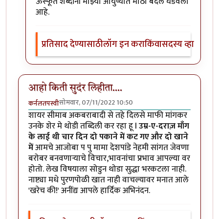
ऊस्फूर्त शब्दांनी माझ्या आयुष्यात मोठा बदल घडवला
आहे.
प्रतिसाद देण्यासाठी
लॉग इन करा
किंवा
सदस्य व्हा
आहो किती सुदंर लिहीता....
सोमवार, 07/11/2022 10:50
कर्नलतपस्वी
शायर सीमाब अकबराबादी से तहे दिलसे माफी मांगकर
उनके शेर मे थोडी तब्दिली कर रहा हू l
उम्र-ए-दराज़ माँग
के लाई थी चार दिन दो पकाने में कट गए और दो खाने
में
आमचे आजोबा प पु मामा देशपांडे नेहमी सांगत जेवणा
बरोबर बनवणाऱ्याचे विचार,भावनांचा प्रभाव आपल्या वर
होतो. लेख विषयाला सोडुन थोडा सुद्धा भरकटला नाही.
नाष्ट्या मधे पुरणपोळी खात नाही वाचल्यावर मनात आले
'खरेच की!' अनींद्य आपले हार्दिक अभिनंदन.