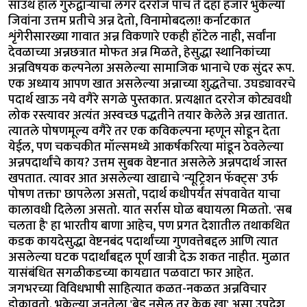
साउथ हॉल गुरुद्वाऱ्याचा लंगर दररोज पाच ते दहा हजार भुकेल्या
जिवांना उत्तम प्रतीचे अन्न देतो, विनामोबदला! कर्नाटकात
शृंगेरीसारख्या गावात अन्न विकणारे एकही हॉटेल नाही, सर्वांना
देवळाच्या अन्नछत्रात मोफत अन्न मिळते, हेसुद्धा स्थानिकांच्या
अन्नविषयक कल्पनेला असलेल्या सामाजिक भानाचे एक सुंदर रूप.
एक अध्याय आपण खात असलेल्या अन्नाच्या शुद्धतेचा. उघड्यावरचे
पदार्थ खाऊ नये वगैरे सगळे पुस्तकात. प्रत्यक्षात दररोज कोट्यवधी
लोक रस्त्यावर अत्यंत अस्वच्छ पद्धतीने तयार केलेले अन्न खातात.
त्यातले पोषणमूल्य वगैरे तर एक कविकल्पना म्हणून सोडून देता
येईल, पण चकचकीत मॉल्समध्ये आकर्षकरित्या मांडून ठेवलेल्या
अन्नपदार्थांचे काय? उत्तम सुबक वेष्टनात असलेले अन्नपदार्थ जास्त
खपतात. त्यावर आत असलेल्या खाद्याचे 'न्यूट्रिशन फॅक्ट्स' उर्फ
पोषण तक्ता' छापलेला असतो, पदार्थ कधीपर्यंत संपवावेत याचा
कालावधी दिलेला असतो. यात सर्रास घोळ बघायला मिळतो. 'सब
चलता है' हा भारतीय बाणा आहेच, पण प्रगत देशातील तथाकथित
कडक कायदेसुद्धा वेष्टनबंद पदार्थांच्या गुणवत्तेबद्दल आणि त्यात
असलेल्या घटक पदार्थांबद्दल पूर्ण खात्री देऊ शकत नाहीत. मुळात
यासंबंधित सगळीकडच्या कायद्यात पळवाटा फार आहेत.
जगभरच्या विविधभाषी साहित्यात कळत-नकळत अन्नविचार
डोकावतो. भुकेल्या जनतेला 'ब्रेड नसेल तर केक खा' असा उपदेश