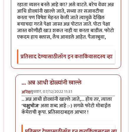
रहाता व्यसन बनले आहे का? असे वाटते. बरेच वेळा अन्न
आधि डोळ्यांनी खाल्ले जाते, सध्या तर सजावटीचा
करता पण विषेश मेहनत केली जाते त्यामुळे देखिल
बर्‍याचदा गरजे पेक्षा जास्त अन्न पोटात जाते. पोटा पेक्षा
जास्त कोणीही खाउ शकत नाही या करता बाडीस. फोटो
एकदम हाय क्लास, लैच आवडले आहेत. पैजारबुवा,
प्रतिसाद देण्यासाठी
लॉग इन करा
किंवा
सदस्य व्हा
... अन्न आधी डोळ्यांनी खाल्ले
बुधवार, 07/12/2022 11:31
अनिंद्य
In reply to
आवडले
by
ज्ञानोबाचे पैजार
... अन्न आधी डोळ्यांनी खाल्ले जाते,.... होय तर, त्याला
'चक्षुभोज'
असा शब्द आहे :-) सगळे फोटो मोबाईल
कॅमेराची कृपा. प्रतिसादाबद्दल आभार !
प्रतिसाद देण्यासाठी
लॉग इन करा
किंवा
सदस्य व्हा