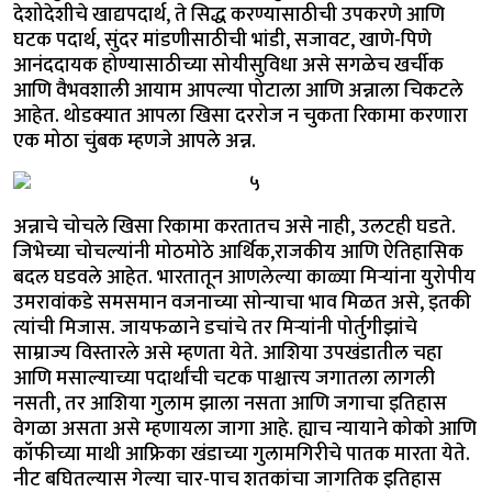
देशोदेशीचे खाद्यपदार्थ, ते सिद्ध करण्यासाठीची उपकरणे आणि
घटक पदार्थ, सुंदर मांडणीसाठीची भांडी, सजावट, खाणे-पिणे
आनंददायक होण्यासाठीच्या सोयीसुविधा असे सगळेच खर्चीक
आणि वैभवशाली आयाम आपल्या पोटाला आणि अन्नाला चिकटले
आहेत. थोडक्यात आपला खिसा दररोज न चुकता रिकामा करणारा
एक मोठा चुंबक म्हणजे आपले अन्न.
अन्नाचे चोचले खिसा रिकामा करतातच असे नाही, उलटही घडते.
जिभेच्या चोचल्यांनी मोठमोठे आर्थिक,राजकीय आणि ऐतिहासिक
बदल घडवले आहेत. भारतातून आणलेल्या काळ्या मिऱ्यांना युरोपीय
उमरावांकडे समसमान वजनाच्या सोन्याचा भाव मिळत असे, इतकी
त्यांची मिजास. जायफळाने डचांचे तर मिऱ्यांनी पोर्तुगीझांचे
साम्राज्य विस्तारले असे म्हणता येते. आशिया उपखंडातील चहा
आणि मसाल्याच्या पदार्थांची चटक पाश्चात्त्य जगातला लागली
नसती, तर आशिया गुलाम झाला नसता आणि जगाचा इतिहास
वेगळा असता असे म्हणायला जागा आहे. ह्याच न्यायाने कोको आणि
कॉफीच्या माथी आफ्रिका खंडाच्या गुलामगिरीचे पातक मारता येते.
नीट बघितल्यास गेल्या चार-पाच शतकांचा जागतिक इतिहास