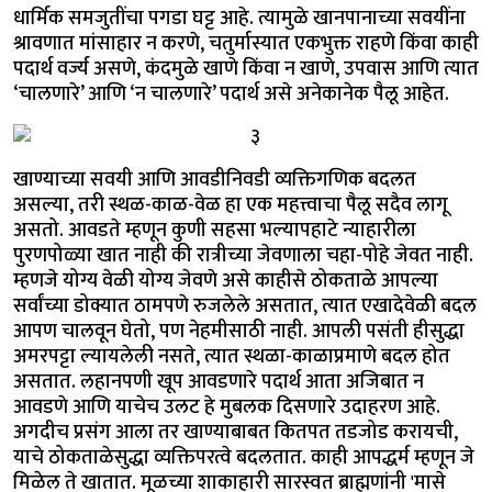
धार्मिक समजुतींचा पगडा घट्ट आहे. त्यामुळे खानपानाच्या सवयींना
श्रावणात मांसाहार न करणे, चतुर्मास्यात एकभुक्त राहणे किंवा काही
पदार्थ वर्ज्य असणे, कंदमुळे खाणे किंवा न खाणे, उपवास आणि त्यात
‘चालणारे’ आणि ‘न चालणारे’ पदार्थ असे अनेकानेक पैलू आहेत.
खाण्याच्या सवयी आणि आवडीनिवडी व्यक्तिगणिक बदलत
असल्या, तरी स्थळ-काळ-वेळ हा एक महत्त्वाचा पैलू सदैव लागू
असतो. आवडते म्हणून कुणी सहसा भल्यापहाटे न्याहारीला
पुरणपोळ्या खात नाही की रात्रीच्या जेवणाला चहा-पोहे जेवत नाही.
म्हणजे योग्य वेळी योग्य जेवणे असे काहीसे ठोकताळे आपल्या
सर्वांच्या डोक्यात ठामपणे रुजलेले असतात, त्यात एखादेवेळी बदल
आपण चालवून घेतो, पण नेहमीसाठी नाही. आपली पसंती हीसुद्धा
अमरपट्टा ल्यायलेली नसते, त्यात स्थळा-काळाप्रमाणे बदल होत
असतात. लहानपणी खूप आवडणारे पदार्थ आता अजिबात न
आवडणे आणि याचेच उलट हे मुबलक दिसणारे उदाहरण आहे.
अगदीच प्रसंग आला तर खाण्याबाबत कितपत तडजोड करायची,
याचे ठोकताळेसुद्धा व्यक्तिपरत्वे बदलतात. काही आपद्धर्म म्हणून जे
मिळेल ते खातात. मूळच्या शाकाहारी सारस्वत ब्राह्मणांनी 'मासे