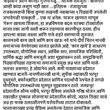
'वाझवान' आणि कानडी गुन्तपांगळू ... धार्मिक समजुती - श्रावणात
आम्ही कांदा लसूण नाही खात ....इतिहास - तंजावूरच्या
राजबल्लवाची किंवा कुण्या लखनवी नवाबाच्या ९ पिढ्यांनी जपलेली
जगावेगळी पाककृती … एक ना अनेक. 'मारून' खाणारा माणूस
'पेरून' खायला शिकला, हा अन्नविषयक बदल भटक्या टोळ्यांतील
मानव एका जागी वस्ती करून राहण्यास कारणीभूत ठरला. हीच
आपल्या वाड्या-वस्त्या आणि गावे-शहरे वसण्याची सुरुवात.
कालपरत्वे काय खावे आणि काय खाऊ नये याचे दीर्घ चिंतन मानवी
समाजाच्या वेगवेगळ्या स्तरांत झालेले आहे. ‘काय खावे’ हे साधारण
उपलब्धता, भौगोलिक स्थान, आर्थिक स्तर, सामाजिक परिस्थिती,
धार्मिक श्रद्धा आणि समजुती अशा मुद्द्यांवरून ठरते. समुद्रकिनारी
पिढ्यानपिढ्या राहणाऱ्या समाजाचे प्रमुख अन्न भात आणि मासे-
जलचर असणार, हे ओघानेच आले. कमी पावसाच्या प्रदेशात
खाण्यात बाजरी-नाचणीसारखी धान्ये, सुपीक नद्यांकाठी भरपूर
दूधदुभते, बर्फाच्छादित प्रदेशात प्राणिज पदार्थांची रेलचेल हे सगळे
भौगोलिक उपलब्धतेच्या मूलभूत मुद्द्यावरून ठरते. जलप्रचुर
प्रदेशातील सौम्य चवींचे, भरपूर वैविध्य असलेले गरिष्ठ भोजन आणि
रखरखीत दुष्काळ सोसणाऱ्या प्रदेशातील कोरडे, जहाल तिखट साधे
अन्न हा फरक ठसठशीतपणे घरोघरीच्या ताटात डोकावतो.
भारतासारख्या प्रचंड वैविध्य असलेल्या देशात सामाजिक आणि