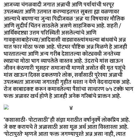
आजच्या चंगळवादी जगात अन्नाची आणि पर्यायांची भरपूर
उपलब्धता आणि उतमात करण्याइतपत सुबत्ता ह्या वळणावर
आल्याचे बघणाऱ्या जुन्या पिढीजवळ 'अन्न' या विषयावर मौलिक
आणि सुदीर्घ चिंतन साठलेले असणे साहजिकच आहे. शहरी /
आर्थिकदृष्ट्या उत्तम परिस्थिती असलेल्यांचे आणि
गावकुसाबाहेरच्या/आदिवासी वाड्यावस्त्यांमधल्या बांधवांचे अन्न
यात फार मोठा फरक आहे. पोटभर पौष्टिक अन्न मिळणे हे आजही
भारतातल्या आणि अन्य गरीब देशातल्या कोट्यवधी जनतेच्या
स्वप्नाचा मोठा भाग व्यापलेले वास्तव आहे. उंदराचे मांस खाऊन
जीवन कंठणारी 'मुसहर' समाजाची माणसे असोत की मृत पशूंचे
मांस खाऊन दिवस ढकलणारे लोक, सर्वांसाठी पुरेश्या अन्नाची
उपलब्धता आजच्या जगातही गृहीत धरता न येणे वेदनादायक आहे.
रोज काबाडकष्ट करून कमावलेल्या पैशांचा साधारण ७५ टक्के भाग
फक्त अन्नावर खर्च होणे हे आजही अनेक गरिबांचे प्राक्तन आहे.
‘कशासाठी- पोटासाठी’ ही संज्ञा मराठीत वर्षानुवर्षे लोकप्रिय आहे.
जे कष्ट करायचे ते अन्नासाठी असा मूळ अर्थ आता विस्तारला आहे.
'पोटापुरते' म्हणजे आता फक्त जगण्यापुरते अन्न असा नाही, त्यात