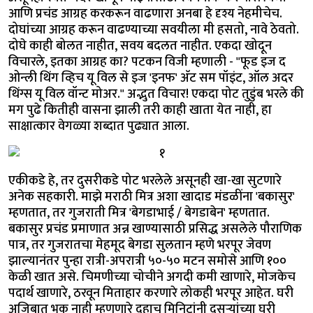
आणि प्रचंड आग्रह करकरून वाढणारा अनबा हे दृश्य नेहमीचेच.
दोघांच्या आग्रह करून वाढण्याच्या सवयीला मी हसतो, नावे ठेवतो.
दोघे काही बोलत नाहीत, सवय बदलत नाहीत. एकदा खोदून
विचारले, इतका आग्रह का? पटकन विजी म्हणाली - "फूड इज द
ओन्ली थिंग व्हिच यू विल से इज 'इनफ' अ‍ॅट सम पॉइंट, ऑल अदर
थिंग्स यू विल वॉन्ट मोअर." अद्भुत विचार! एकदा पोट तुडुंब भरले की
मग पुढे कितीही वासना झाली तरी काही खाता येत नाही, हा
साक्षात्कार वेगळ्या शब्दात पुढ्यात आला.
एकीकडे हे, तर दुसरीकडे पोट भरलेले असूनही खा-खा सुटणारे
अनेक सहकारी. माझे मराठी मित्र अशा खादाड मंडळींना 'बकासुर'
म्हणतात, तर गुजराती मित्र 'बेगडाभाई / बेगडाबेन' म्हणतात.
बकासुर प्रचंड प्रमाणात अन्न खाण्यासाठी प्रसिद्ध असलेले पौराणिक
पात्र, तर गुजरातचा मेहमूद बेगडा सुलतान म्हणे भरपूर जेवण
झाल्यानंतर पुन्हा रात्री-अपरात्री ५०-५० मटन समोसे आणि १००
केळी खात असे. चिमणीच्या चोचीने अगदी कमी खाणारे, मोजकेच
पदार्थ खाणारे, ठरवून मिताहार करणारे लोकही भरपूर आहेत. घरी
अजिबात भूक नाही म्हणणारे दहाच मिनिटांनी दुसऱ्यांच्या घरी