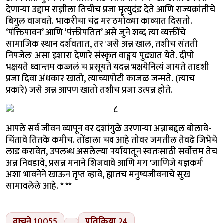
देणाऱ्या उद्दाम राज्ञीला तिचीच प्रजा मृत्युदंड देते आणि राज्यक्रांतीचे
बिगुल वाजवते. भाकरीचा चंद्र मराठमोळ्या काव्यात दिसतो.
‘पंक्तिपावन’ आणि ‘पंक्तीपतित’ असे जुने शब्द त्या व्यक्तींचे
सामाजिक स्थान दर्शवतात, तर 'जसे अन्न खाल, तशीच संतती
निपजेल' असा इशारा देणारे संस्कृत वाङ्मय पुढ्यात येते. दीपो
भक्षयते ध्वान्तम कज्जलं च प्रसूयते यदन्न भक्षयेनित्यं जायते तादृशी
प्रजा दिवा अंधकार खातो, त्याच्यापोटी काजळ जन्मते. (त्याच
प्रकारे) जसे अन्न आपण खातो तशीच प्रजा उत्पन्न होते.
आपले सर्व जीवन व्यापून वर दशांगुळे उरणाऱ्या अन्नाबद्दल बोलावे-
चिंतावे तितके कमीच. तोंडाला चव आहे तोवर जमतील तेवढे जिभेचे
लाड करावेत, उपलब्ध असलेल्या पर्यायातून स्वतःसाठी सर्वोत्तम तेच
अन्न निवडावे, प्रसन्न मनाने शिजवावे आणि मग 'जाणिजे यज्ञकर्म'
अशा भावनेने खाऊन तृप्त व्हावे, ह्यातच मनुष्यजीवनाचे सुख
सामावलेले आहे. * **
वाचने
10055
प्रतिक्रिया
24