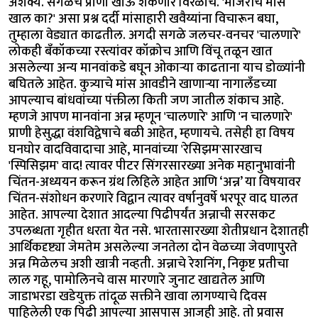
अशक्य. सगळेच प्राणी खाऊ शकणारे विरळाच. 'मांजरीचे मांस
खाल का?' असा प्रश्न दर्दी मांसाहारी खवैय्यांना विचारून बघा,
तुम्हाला वेड्यात काढतील. अगदी सगळे जलचर-वनचर 'चालणारे'
लोकही बँकॉकच्या रस्त्यांवर कॉक्रोच आणि विंचू तळून खात
असलेल्या अन्य मानवांकडे बघून ओकाऱ्या काढताना याच डोळ्यांनी
बघितले आहेत. कुत्र्याचे मांस आवडीने खाणाऱ्या नागालँडच्या
आपल्याच बांधवांच्या पंक्तीला किती जण जातील शंकाच आहे.
म्हणजे आपण मानवांना अन्न म्हणून 'चालणारे' आणि 'न चालणारे'
प्राणी हेसुद्धा वंशविद्वेषाचे बळी आहेत, म्हणायचे. तसेही हा विषय
घनघोर वादविवादाचा आहे, मानवांच्या 'रेसिझम'सारखाच
'स्पिसिझम' वाद! त्यावर पीटर सिंगरसारख्या अनेक महानुभावांनी
चिंतन-अध्ययन करून ग्रंथ लिहिले आहेत आणि ‘अन्न’ या विषयावर
चिंतन-संशोधन करणारे विद्वान त्यावर वर्षानुवर्षे भरपूर वाद घालत
आहेत. आपल्या देशात आदल्या पिढीपर्यंत अन्नाची सरसकट
उपलब्धता गृहीत धरता येत नसे. भारतासारख्या शेतीप्रधान देशातही
आर्थिकदृष्ट्या जेमतेम असलेल्या जनतेला दोन वेळच्या जेवणापुरते
अन्न मिळेलच अशी खात्री नव्हती. अन्नाचे रेशनिंग, निकृष्ट प्रतीचा
लाल गहू, पामोलिनचे वास मारणारे जुनाट खाद्यतेल आणि
जाडाभरडा खडेयुक्त तांदूळ सक्तीने खावा लागण्याचे दिवस
पाहिलेली एक पिढी आपल्या आसपास आजही आहे. तो प्रवास