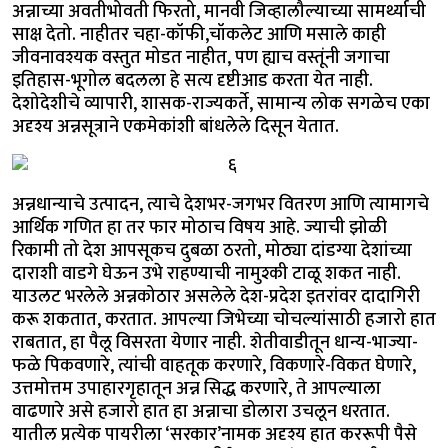
अन्नाच्या अवतीभोवती फिरतो, मानवी जिव्हालौल्याच्या सामर्थ्याची
साक्ष देतो. नाहीतर चहा-कॉफी,चॉकलेट आणि मसाले काही
जीवनावश्यक वस्तुत मोडत नाहीत, पण ह्याच वस्तूंनी जगाचा
इतिहास-भूगोल बदलला हे सत्य दृष्टीआड करता येत नाही.
देशोदेशीचे व्यापारी, शासक-राज्यकर्ते, सामान्य लोक सगळेच एका
अदृश्य अन्नसूत्राने एकमेकांशी बांधलेले दिसून येतात.
अन्नधान्याचे उत्पादन, त्याचे देशभर-जगभर वितरण आणि त्यामागचे
आर्थिक गणित हा तर फार मोठाच विषय आहे. ज्याची झोळी
रिकामी तो देश आपसूकच दुबळा ठरतो, मोठ्या दांडग्या देशांच्या
दाराशी वाडगे घेऊन उभे राहण्याची नामुश्की टाळू शकत नाही.
याउलट भरलेले अन्नकोठार असलेले देश-प्रदेश इतरांवर दादागिरी
करू शकतात, करतात. आपल्या जिभेच्या चोचल्यांसाठी हजारो हात
राबतात, हा पैलू विसरता येणार नाही. शेतीवाडीतून धान्य-भाज्या-
फळे पिकवणारे, त्यांची वाहतूक करणारे, विकणारे-विकत घेणारे,
उत्तमोत्तम उपाहारगृहातून अन्न सिद्ध करणारे, ते आपल्याला
वाढणारे असे हजारो हात हा अन्नाचा डोलारा उचलून धरतात.
यातील प्रत्येक पायरीला ‘सरकार’नामक अदृश्य हात कररूपी पैसे