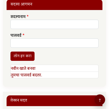
सदस्य आगमन
सदस्यनाम
पासवर्ड
लॉग इन करा
नवीन खाते बनवा
तुमचा पासवर्ड बदला.
↑
लेखन मदत