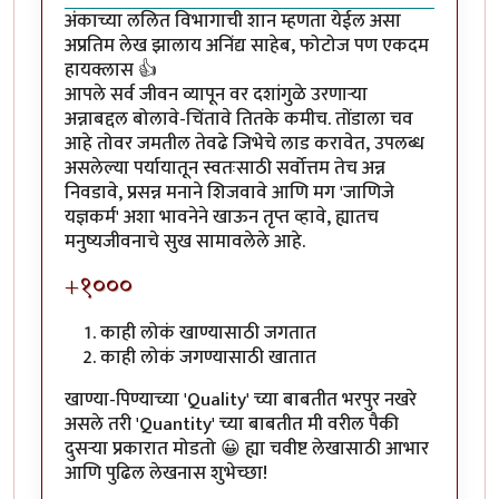
अंकाच्या ललित विभागाची शान म्हणता येईल असा
अप्रतिम लेख झालाय अनिंद्य साहेब, फोटोज पण एकदम
हायक्लास 👍
आपले सर्व जीवन व्यापून वर दशांगुळे उरणाऱ्या
अन्नाबद्दल बोलावे-चिंतावे तितके कमीच. तोंडाला चव
आहे तोवर जमतील तेवढे जिभेचे लाड करावेत, उपलब्ध
असलेल्या पर्यायातून स्वतःसाठी सर्वोत्तम तेच अन्न
निवडावे, प्रसन्न मनाने शिजवावे आणि मग 'जाणिजे
यज्ञकर्म' अशा भावनेने खाऊन तृप्त व्हावे, ह्यातच
मनुष्यजीवनाचे सुख सामावलेले आहे.
+१०००
काही लोकं खाण्यासाठी जगतात
काही लोकं जगण्यासाठी खातात
खाण्या-पिण्याच्या 'Quality' च्या बाबतीत भरपुर नखरे
असले तरी 'Quantity' च्या बाबतीत मी वरील पैकी
दुसऱ्या प्रकारात मोडतो 😀 ह्या चवीष्ट लेखासाठी आभार
आणि पुढिल लेखनास शुभेच्छा!