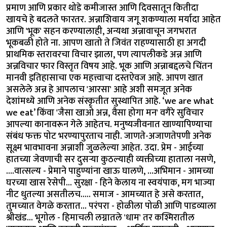
प्रमाण आणि प्रकार थोडे कमीजास्त आणि दिवसातून कितीदा
खायचे हे बदलते फारतर. अन्नाशिवाय जगू शकण्याला मर्यादा आहेत
आणि 'भूक' सहन करण्यालाही, अन्यथा अन्नावाचून जगभरात
भूकबळी होते ना. आपण खातो ते जिवंत राहण्यासाठी हा अगदी
प्राथमिक स्तरावरचा विचार झाला, पण त्यापलीकडे अन्न आणि
अन्नविचार फार विस्तृत विषय आहे. भूक आणि अन्नाबद्दलचे चिंतन
मानवी इतिहासाचा एक महत्त्वाचा दस्तऐवज आहे. आपण खात
असलेले अन्न हे आपलाच 'आरसा' आहे अशी समजूत अनेक
देशांमध्ये आणि अनेक संस्कृतीत सुस्थापित आहे. ‘we are what
we eat’ किंवा 'जैसा खाओ अन्न, वैसा होगा मन' वगैरे सुविचार
आपल्या कानावरून गेले आहेतच. मनुष्यजीवनात खाण्यापिण्याचा
संबंध फक्त पोट भरण्यापुरताच नाही. जाणते-अजाणतेपणी अनेक
सूक्ष्म भावभावना अन्नाशी जुळलेल्या आहेत. उदा. प्रेम - आईच्या
हातच्या जेवणाची सर दुसऱ्या कुठल्याही व्यक्तीच्या हाताला नसणे,
….वात्सल्य - प्रेमाने पाहुण्यांना खाऊ घालणे, …अभिमान - आमच्या
घरच्या खास रेसेपी... सुरक्षा - हिने केलाय ना स्वयंपाक, मग भाज्या
नीट धुतल्या असतीलच….. समाज - आमच्यात हे असे करतात,
तुमच्यात वेगळे करतात... परंपरा - होळीला पोळी आणि पाडव्याला
श्रीखंड... भूगोल - हिमाचली लग्नातले 'धाम' तर कश्मिरातील