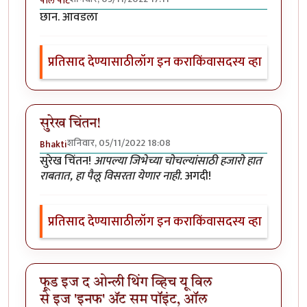
पॉल पॉट
छान. आवडला
प्रतिसाद देण्यासाठी
लॉग इन करा
किंवा
सदस्य व्हा
सुरेख चिंतन!
शनिवार, 05/11/2022 18:08
Bhakti
सुरेख चिंतन!
आपल्या जिभेच्या चोचल्यांसाठी हजारो हात
राबतात, हा पैलू विसरता येणार नाही.
अगदी!
प्रतिसाद देण्यासाठी
लॉग इन करा
किंवा
सदस्य व्हा
फूड इज द ओन्ली थिंग व्हिच यू विल
से इज 'इनफ' अ‍ॅट सम पॉइंट, ऑल