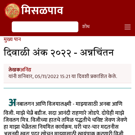
Skip to main content
मिसळपाव
शोध
शोध
मुख्य पान
दिवाळी अंक २०२२ - अन्नचिंतन
लेखक
अनिंद्य
यांनी शनिवार, 05/11/2022 15:21 या दिवशी प्रकाशित केले.
अ
नबालगन आणि विजयालक्ष्मी - माझ्यासाठी अनबा आणि
विजी. माझे चेन्नै बडीज. सदा आनंदी राहणारे जोडपे. दोघेही माझे
जिवलग मित्र. विजीच्या हातचे तमिळ पद्धतीचे चविष्ट जेवण जेवणे
हा माझा चेन्नैतला नियमित कार्यक्रम. घरी चार-चार मदतनीस
असूनही स्वतः पदर खोचून माझ्यासाठी स्वयंपाक करणारी विजी