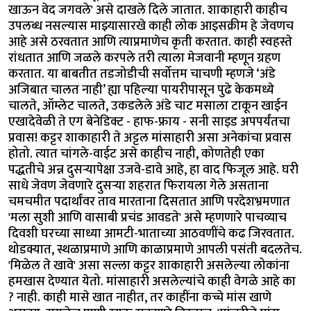
खाऊन वेद जगवले' असे दाखले दिले जातात. शाकाहारी काहीच
उपलब्ध नसल्यास माझ्यासारखे काही लोक आइसक्रीम हे जेवणच
आहे असे ठरवतात आणि त्याप्रमाणेच कृती करतात. काही स्वहस्ते
रांधतात आणि जळले करपले तरी त्याला मेजवानी म्हणून ग्रहण
करतात. या बाबतीत तडजोडीची सर्वोत्तम चाचणी म्हणजे ‘अंडे
अजिबात चालत नाही’ ह्या पहिल्या पायरीपासून पुढे केकमध्ये
चालते, ऑम्लेट चालते, उकडलेले अंडे चाट मसाला टाकून खाईन
एखादेवेळी ते एग बेनेडिक्ट - हाफ-फ्राय - सनी साइड अपपर्यंतचा
प्रवास! कट्टर शाकाहारी ते अट्टल मांसाहारी असा अनेकांचा प्रवास
होतो. त्यात चांगले-वाईट असे काहीच नाही, कोणतेही एका
पद्धतीचे अन्न दुसऱ्यापेक्षा उजवे-डावे आहे, हा वाद फिजूल आहे. घरी
साधे जेवण जेवणारे दुसऱ्या शहरात फिरायला गेले असताना
चमचमीत पदार्थांवर ताव मारताना दिसतात आणि परदेशभ्रमणात
'मला सुशी आणि वासाबी प्रचंड आवडते' असे म्हणणारे पाचव्याच
दिवशी घरच्या साध्या आमटी-भाताच्या आठवणींचे कढ जिरवतात.
थोडक्यात, स्थळाप्रमाणे आणि काळाप्रमाणे आपली पसंती बदलतेच.
'मिळेल ते खावे' असा सल्ला कट्टर शाकाहारी असलेल्या लोकांना
हमखास देण्यात येतो. मांसाहारी असलेल्यांचे काही वेगळे आहे का
? नाही. काही मासे खात नाहीत, तर काहींना कच्चे मांस खाणे