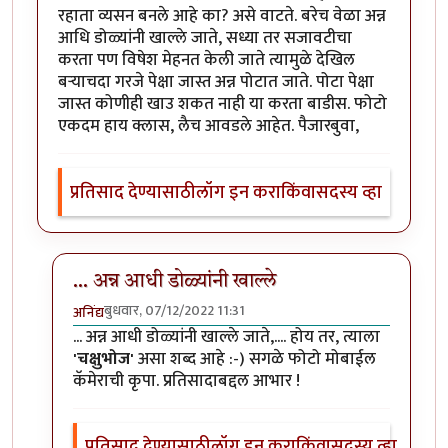
रहाता व्यसन बनले आहे का? असे वाटते. बरेच वेळा अन्न
आधि डोळ्यांनी खाल्ले जाते, सध्या तर सजावटीचा
करता पण विषेश मेहनत केली जाते त्यामुळे देखिल
बर्‍याचदा गरजे पेक्षा जास्त अन्न पोटात जाते. पोटा पेक्षा
जास्त कोणीही खाउ शकत नाही या करता बाडीस. फोटो
एकदम हाय क्लास, लैच आवडले आहेत. पैजारबुवा,
प्रतिसाद देण्यासाठी
लॉग इन करा
किंवा
सदस्य व्हा
... अन्न आधी डोळ्यांनी खाल्ले
बुधवार, 07/12/2022 11:31
अनिंद्य
In reply to
आवडले
by
ज्ञानोबाचे पैजार
... अन्न आधी डोळ्यांनी खाल्ले जाते,.... होय तर, त्याला
'चक्षुभोज'
असा शब्द आहे :-) सगळे फोटो मोबाईल
कॅमेराची कृपा. प्रतिसादाबद्दल आभार !
प्रतिसाद देण्यासाठी
लॉग इन करा
किंवा
सदस्य व्हा