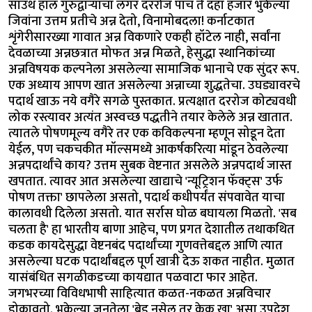
साउथ हॉल गुरुद्वाऱ्याचा लंगर दररोज पाच ते दहा हजार भुकेल्या
जिवांना उत्तम प्रतीचे अन्न देतो, विनामोबदला! कर्नाटकात
शृंगेरीसारख्या गावात अन्न विकणारे एकही हॉटेल नाही, सर्वांना
देवळाच्या अन्नछत्रात मोफत अन्न मिळते, हेसुद्धा स्थानिकांच्या
अन्नविषयक कल्पनेला असलेल्या सामाजिक भानाचे एक सुंदर रूप.
एक अध्याय आपण खात असलेल्या अन्नाच्या शुद्धतेचा. उघड्यावरचे
पदार्थ खाऊ नये वगैरे सगळे पुस्तकात. प्रत्यक्षात दररोज कोट्यवधी
लोक रस्त्यावर अत्यंत अस्वच्छ पद्धतीने तयार केलेले अन्न खातात.
त्यातले पोषणमूल्य वगैरे तर एक कविकल्पना म्हणून सोडून देता
येईल, पण चकचकीत मॉल्समध्ये आकर्षकरित्या मांडून ठेवलेल्या
अन्नपदार्थांचे काय? उत्तम सुबक वेष्टनात असलेले अन्नपदार्थ जास्त
खपतात. त्यावर आत असलेल्या खाद्याचे 'न्यूट्रिशन फॅक्ट्स' उर्फ
पोषण तक्ता' छापलेला असतो, पदार्थ कधीपर्यंत संपवावेत याचा
कालावधी दिलेला असतो. यात सर्रास घोळ बघायला मिळतो. 'सब
चलता है' हा भारतीय बाणा आहेच, पण प्रगत देशातील तथाकथित
कडक कायदेसुद्धा वेष्टनबंद पदार्थांच्या गुणवत्तेबद्दल आणि त्यात
असलेल्या घटक पदार्थांबद्दल पूर्ण खात्री देऊ शकत नाहीत. मुळात
यासंबंधित सगळीकडच्या कायद्यात पळवाटा फार आहेत.
जगभरच्या विविधभाषी साहित्यात कळत-नकळत अन्नविचार
डोकावतो. भुकेल्या जनतेला 'ब्रेड नसेल तर केक खा' असा उपदेश