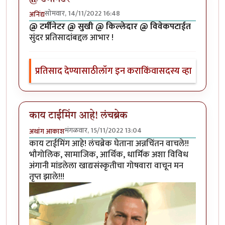
सोमवार, 14/11/2022 16:48
अनिंद्य
@ टर्मीनेटर @ सुखी @ किल्लेदार @ विवेकपटाईत
सुंदर प्रतिसादांबद्दल आभार !
प्रतिसाद देण्यासाठी
लॉग इन करा
किंवा
सदस्य व्हा
काय टाईमिंग आहे! लंचब्रेक
मंगळवार, 15/11/2022 13:04
अथांग आकाश
काय टाईमिंग आहे! लंचब्रेक घेताना अन्नचिंतन वाचले!!
भौगोलिक, सामाजिक, आर्थिक, धार्मिक अशा विविध
अंगानी मांडलेला खाद्यसंस्कृतीचा गोषवारा वाचून मन
तृप्त झाले!!!