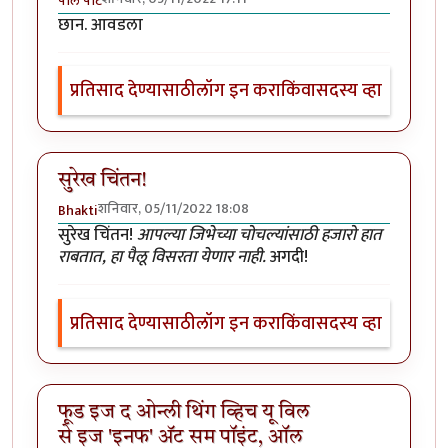
पॉल पॉट
छान. आवडला
प्रतिसाद देण्यासाठी
लॉग इन करा
किंवा
सदस्य व्हा
सुरेख चिंतन!
शनिवार, 05/11/2022 18:08
Bhakti
सुरेख चिंतन!
आपल्या जिभेच्या चोचल्यांसाठी हजारो हात
राबतात, हा पैलू विसरता येणार नाही.
अगदी!
प्रतिसाद देण्यासाठी
लॉग इन करा
किंवा
सदस्य व्हा
फूड इज द ओन्ली थिंग व्हिच यू विल
से इज 'इनफ' अ‍ॅट सम पॉइंट, ऑल