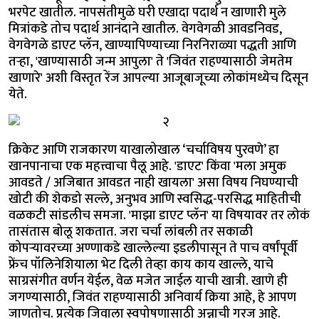
भरपेट खातील. नापसंतीमुळे घरी एखादा पदार्थ न खाणारी मुले
मित्रांकडे तोच पदार्थ आनंदाने खातील. वेगवेगळी आवडनिवड,
वेगवेगळे डाएट प्लॅन, खाण्यापिण्याच्या निरनिराळ्या पद्धती आणि
तऱ्हा, 'खाण्यासाठी जन्म आपुला' ते 'जिवंत राहण्यासाठी जेमतेम
खाणारे' अशी विस्तृत रेंज आपल्या आजूबाजूच्या लोकांमध्येच दिसून
येते.
क्रिकेट आणि राजकारण याखालोखाल ‘चर्चाविषय पुरवणे’ हा
खानपानाचा एक महत्त्वाचा पैलू आहे. 'डाएट' किंवा 'मला अमुक
आवडते / अजिबात आवडत नाही खायला' असा विषय निघण्याची
खोटी की शेकडो सल्ले, अनुभव आणि स्वसिद्ध-परसिद्ध माहितीची
वळकटी सांडलीच समजा. 'माझा डाएट प्लॅन' या विषयावर तर लोकं
तासंतास बोलू शकतात. जरा चर्चा लांबली तर सकाळी
कोपऱ्यावरच्या अण्णाकडे खाल्लेल्या इडलीपासून ते पाच वर्षांपूर्वी
फ्रेंच पॉलिनेशियाला भेट दिली तेव्हा काय काय खाल्ले, याचे
साग्रसंगीत वर्णन येईल, वेळ मजेत जाईल याची खात्री. खाणे ही
जगण्यासाठी, जिवंत राहण्यासाठी अनिवार्य क्रिया आहे, हे आपण
जाणतोच. प्रत्येक जिवाला स्वपोषणासाठी अन्नाची गरज आहे.