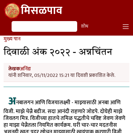
Skip to main content
मिसळपाव
शोध
शोध
मुख्य पान
दिवाळी अंक २०२२ - अन्नचिंतन
लेखक
अनिंद्य
यांनी शनिवार, 05/11/2022 15:21 या दिवशी प्रकाशित केले.
अ
नबालगन आणि विजयालक्ष्मी - माझ्यासाठी अनबा आणि
विजी. माझे चेन्नै बडीज. सदा आनंदी राहणारे जोडपे. दोघेही माझे
जिवलग मित्र. विजीच्या हातचे तमिळ पद्धतीचे चविष्ट जेवण जेवणे
हा माझा चेन्नैतला नियमित कार्यक्रम. घरी चार-चार मदतनीस
असूनही स्वतः पदर खोचून माझ्यासाठी स्वयंपाक करणारी विजी