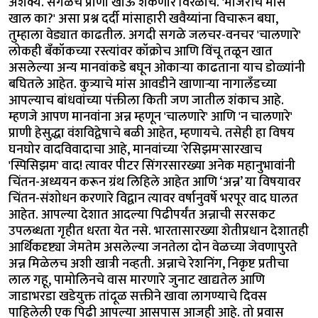
अशक्य. सगळेच प्राणी खाऊ शकणारे विरळाच. 'मांजरीचे मांस
खाल का?' असा प्रश्न दर्दी मांसाहारी खवैय्यांना विचारून बघा,
तुम्हाला वेड्यात काढतील. अगदी सगळे जलचर-वनचर 'चालणारे'
लोकही बँकॉकच्या रस्त्यांवर कॉक्रोच आणि विंचू तळून खात
असलेल्या अन्य मानवांकडे बघून ओकाऱ्या काढताना याच डोळ्यांनी
बघितले आहेत. कुत्र्याचे मांस आवडीने खाणाऱ्या नागालँडच्या
आपल्याच बांधवांच्या पंक्तीला किती जण जातील शंकाच आहे.
म्हणजे आपण मानवांना अन्न म्हणून 'चालणारे' आणि 'न चालणारे'
प्राणी हेसुद्धा वंशविद्वेषाचे बळी आहेत, म्हणायचे. तसेही हा विषय
घनघोर वादविवादाचा आहे, मानवांच्या 'रेसिझम'सारखाच
'स्पिसिझम' वाद! त्यावर पीटर सिंगरसारख्या अनेक महानुभावांनी
चिंतन-अध्ययन करून ग्रंथ लिहिले आहेत आणि ‘अन्न’ या विषयावर
चिंतन-संशोधन करणारे विद्वान त्यावर वर्षानुवर्षे भरपूर वाद घालत
आहेत. आपल्या देशात आदल्या पिढीपर्यंत अन्नाची सरसकट
उपलब्धता गृहीत धरता येत नसे. भारतासारख्या शेतीप्रधान देशातही
आर्थिकदृष्ट्या जेमतेम असलेल्या जनतेला दोन वेळच्या जेवणापुरते
अन्न मिळेलच अशी खात्री नव्हती. अन्नाचे रेशनिंग, निकृष्ट प्रतीचा
लाल गहू, पामोलिनचे वास मारणारे जुनाट खाद्यतेल आणि
जाडाभरडा खडेयुक्त तांदूळ सक्तीने खावा लागण्याचे दिवस
पाहिलेली एक पिढी आपल्या आसपास आजही आहे. तो प्रवास