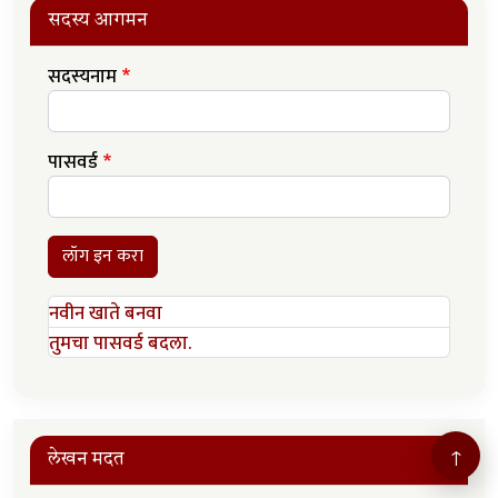
सदस्य आगमन
सदस्यनाम
पासवर्ड
लॉग इन करा
नवीन खाते बनवा
तुमचा पासवर्ड बदला.
↑
लेखन मदत