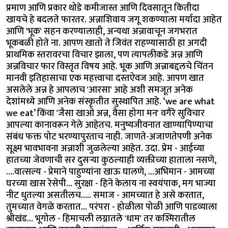
प्रमाण आणि प्रकार थोडे कमीजास्त आणि दिवसातून कितीदा
खायचे हे बदलते फारतर. अन्नाशिवाय जगू शकण्याला मर्यादा आहेत
आणि 'भूक' सहन करण्यालाही, अन्यथा अन्नावाचून जगभरात
भूकबळी होते ना. आपण खातो ते जिवंत राहण्यासाठी हा अगदी
प्राथमिक स्तरावरचा विचार झाला, पण त्यापलीकडे अन्न आणि
अन्नविचार फार विस्तृत विषय आहे. भूक आणि अन्नाबद्दलचे चिंतन
मानवी इतिहासाचा एक महत्त्वाचा दस्तऐवज आहे. आपण खात
असलेले अन्न हे आपलाच 'आरसा' आहे अशी समजूत अनेक
देशांमध्ये आणि अनेक संस्कृतीत सुस्थापित आहे. ‘we are what
we eat’ किंवा 'जैसा खाओ अन्न, वैसा होगा मन' वगैरे सुविचार
आपल्या कानावरून गेले आहेतच. मनुष्यजीवनात खाण्यापिण्याचा
संबंध फक्त पोट भरण्यापुरताच नाही. जाणते-अजाणतेपणी अनेक
सूक्ष्म भावभावना अन्नाशी जुळलेल्या आहेत. उदा. प्रेम - आईच्या
हातच्या जेवणाची सर दुसऱ्या कुठल्याही व्यक्तीच्या हाताला नसणे,
….वात्सल्य - प्रेमाने पाहुण्यांना खाऊ घालणे, …अभिमान - आमच्या
घरच्या खास रेसेपी... सुरक्षा - हिने केलाय ना स्वयंपाक, मग भाज्या
नीट धुतल्या असतीलच….. समाज - आमच्यात हे असे करतात,
तुमच्यात वेगळे करतात... परंपरा - होळीला पोळी आणि पाडव्याला
श्रीखंड... भूगोल - हिमाचली लग्नातले 'धाम' तर कश्मिरातील