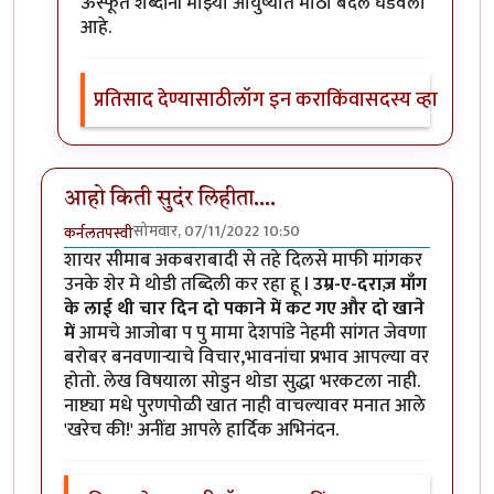
ऊस्फूर्त शब्दांनी माझ्या आयुष्यात मोठा बदल घडवला
आहे.
प्रतिसाद देण्यासाठी
लॉग इन करा
किंवा
सदस्य व्हा
आहो किती सुदंर लिहीता....
सोमवार, 07/11/2022 10:50
कर्नलतपस्वी
शायर सीमाब अकबराबादी से तहे दिलसे माफी मांगकर
उनके शेर मे थोडी तब्दिली कर रहा हू l
उम्र-ए-दराज़ माँग
के लाई थी चार दिन दो पकाने में कट गए और दो खाने
में
आमचे आजोबा प पु मामा देशपांडे नेहमी सांगत जेवणा
बरोबर बनवणाऱ्याचे विचार,भावनांचा प्रभाव आपल्या वर
होतो. लेख विषयाला सोडुन थोडा सुद्धा भरकटला नाही.
नाष्ट्या मधे पुरणपोळी खात नाही वाचल्यावर मनात आले
'खरेच की!' अनींद्य आपले हार्दिक अभिनंदन.