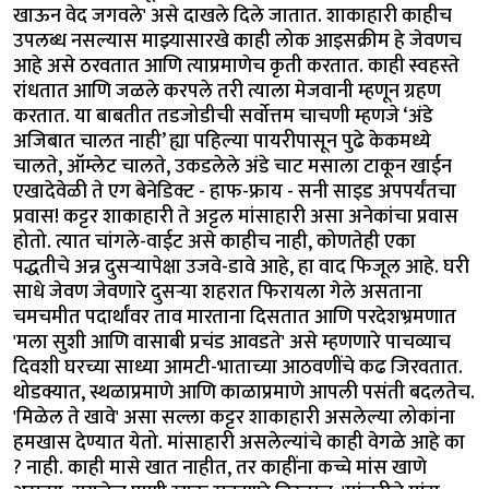
खाऊन वेद जगवले' असे दाखले दिले जातात. शाकाहारी काहीच
उपलब्ध नसल्यास माझ्यासारखे काही लोक आइसक्रीम हे जेवणच
आहे असे ठरवतात आणि त्याप्रमाणेच कृती करतात. काही स्वहस्ते
रांधतात आणि जळले करपले तरी त्याला मेजवानी म्हणून ग्रहण
करतात. या बाबतीत तडजोडीची सर्वोत्तम चाचणी म्हणजे ‘अंडे
अजिबात चालत नाही’ ह्या पहिल्या पायरीपासून पुढे केकमध्ये
चालते, ऑम्लेट चालते, उकडलेले अंडे चाट मसाला टाकून खाईन
एखादेवेळी ते एग बेनेडिक्ट - हाफ-फ्राय - सनी साइड अपपर्यंतचा
प्रवास! कट्टर शाकाहारी ते अट्टल मांसाहारी असा अनेकांचा प्रवास
होतो. त्यात चांगले-वाईट असे काहीच नाही, कोणतेही एका
पद्धतीचे अन्न दुसऱ्यापेक्षा उजवे-डावे आहे, हा वाद फिजूल आहे. घरी
साधे जेवण जेवणारे दुसऱ्या शहरात फिरायला गेले असताना
चमचमीत पदार्थांवर ताव मारताना दिसतात आणि परदेशभ्रमणात
'मला सुशी आणि वासाबी प्रचंड आवडते' असे म्हणणारे पाचव्याच
दिवशी घरच्या साध्या आमटी-भाताच्या आठवणींचे कढ जिरवतात.
थोडक्यात, स्थळाप्रमाणे आणि काळाप्रमाणे आपली पसंती बदलतेच.
'मिळेल ते खावे' असा सल्ला कट्टर शाकाहारी असलेल्या लोकांना
हमखास देण्यात येतो. मांसाहारी असलेल्यांचे काही वेगळे आहे का
? नाही. काही मासे खात नाहीत, तर काहींना कच्चे मांस खाणे