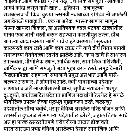
'वाझवान' आणि कानडी गुन्तपांगळू ... धार्मिक समजुती - श्रावणात
आम्ही कांदा लसूण नाही खात ....इतिहास - तंजावूरच्या
राजबल्लवाची किंवा कुण्या लखनवी नवाबाच्या ९ पिढ्यांनी जपलेली
जगावेगळी पाककृती … एक ना अनेक. 'मारून' खाणारा माणूस
'पेरून' खायला शिकला, हा अन्नविषयक बदल भटक्या टोळ्यांतील
मानव एका जागी वस्ती करून राहण्यास कारणीभूत ठरला. हीच
आपल्या वाड्या-वस्त्या आणि गावे-शहरे वसण्याची सुरुवात.
कालपरत्वे काय खावे आणि काय खाऊ नये याचे दीर्घ चिंतन मानवी
समाजाच्या वेगवेगळ्या स्तरांत झालेले आहे. ‘काय खावे’ हे साधारण
उपलब्धता, भौगोलिक स्थान, आर्थिक स्तर, सामाजिक परिस्थिती,
धार्मिक श्रद्धा आणि समजुती अशा मुद्द्यांवरून ठरते. समुद्रकिनारी
पिढ्यानपिढ्या राहणाऱ्या समाजाचे प्रमुख अन्न भात आणि मासे-
जलचर असणार, हे ओघानेच आले. कमी पावसाच्या प्रदेशात
खाण्यात बाजरी-नाचणीसारखी धान्ये, सुपीक नद्यांकाठी भरपूर
दूधदुभते, बर्फाच्छादित प्रदेशात प्राणिज पदार्थांची रेलचेल हे सगळे
भौगोलिक उपलब्धतेच्या मूलभूत मुद्द्यावरून ठरते. जलप्रचुर
प्रदेशातील सौम्य चवींचे, भरपूर वैविध्य असलेले गरिष्ठ भोजन आणि
रखरखीत दुष्काळ सोसणाऱ्या प्रदेशातील कोरडे, जहाल तिखट साधे
अन्न हा फरक ठसठशीतपणे घरोघरीच्या ताटात डोकावतो.
भारतासारख्या प्रचंड वैविध्य असलेल्या देशात सामाजिक आणि