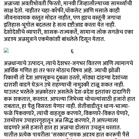
अन्नाच्या अवतीभोवती फिरतो, मानवी जिव्हालौल्याच्या सामर्थ्याची
साक्ष देतो. नाहीतर चहा-कॉफी,चॉकलेट आणि मसाले काही
जीवनावश्यक वस्तुत मोडत नाहीत, पण ह्याच वस्तूंनी जगाचा
इतिहास-भूगोल बदलला हे सत्य दृष्टीआड करता येत नाही.
देशोदेशीचे व्यापारी, शासक-राज्यकर्ते, सामान्य लोक सगळेच एका
अदृश्य अन्नसूत्राने एकमेकांशी बांधलेले दिसून येतात.
अन्नधान्याचे उत्पादन, त्याचे देशभर-जगभर वितरण आणि त्यामागचे
आर्थिक गणित हा तर फार मोठाच विषय आहे. ज्याची झोळी
रिकामी तो देश आपसूकच दुबळा ठरतो, मोठ्या दांडग्या देशांच्या
दाराशी वाडगे घेऊन उभे राहण्याची नामुश्की टाळू शकत नाही.
याउलट भरलेले अन्नकोठार असलेले देश-प्रदेश इतरांवर दादागिरी
करू शकतात, करतात. आपल्या जिभेच्या चोचल्यांसाठी हजारो हात
राबतात, हा पैलू विसरता येणार नाही. शेतीवाडीतून धान्य-भाज्या-
फळे पिकवणारे, त्यांची वाहतूक करणारे, विकणारे-विकत घेणारे,
उत्तमोत्तम उपाहारगृहातून अन्न सिद्ध करणारे, ते आपल्याला
वाढणारे असे हजारो हात हा अन्नाचा डोलारा उचलून धरतात.
यातील प्रत्येक पायरीला ‘सरकार’नामक अदृश्य हात कररूपी पैसे