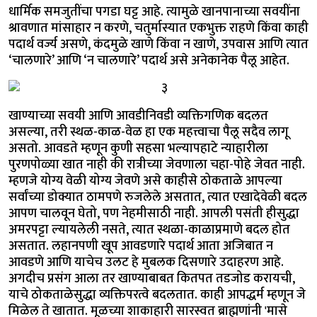
धार्मिक समजुतींचा पगडा घट्ट आहे. त्यामुळे खानपानाच्या सवयींना
श्रावणात मांसाहार न करणे, चतुर्मास्यात एकभुक्त राहणे किंवा काही
पदार्थ वर्ज्य असणे, कंदमुळे खाणे किंवा न खाणे, उपवास आणि त्यात
‘चालणारे’ आणि ‘न चालणारे’ पदार्थ असे अनेकानेक पैलू आहेत.
खाण्याच्या सवयी आणि आवडीनिवडी व्यक्तिगणिक बदलत
असल्या, तरी स्थळ-काळ-वेळ हा एक महत्त्वाचा पैलू सदैव लागू
असतो. आवडते म्हणून कुणी सहसा भल्यापहाटे न्याहारीला
पुरणपोळ्या खात नाही की रात्रीच्या जेवणाला चहा-पोहे जेवत नाही.
म्हणजे योग्य वेळी योग्य जेवणे असे काहीसे ठोकताळे आपल्या
सर्वांच्या डोक्यात ठामपणे रुजलेले असतात, त्यात एखादेवेळी बदल
आपण चालवून घेतो, पण नेहमीसाठी नाही. आपली पसंती हीसुद्धा
अमरपट्टा ल्यायलेली नसते, त्यात स्थळा-काळाप्रमाणे बदल होत
असतात. लहानपणी खूप आवडणारे पदार्थ आता अजिबात न
आवडणे आणि याचेच उलट हे मुबलक दिसणारे उदाहरण आहे.
अगदीच प्रसंग आला तर खाण्याबाबत कितपत तडजोड करायची,
याचे ठोकताळेसुद्धा व्यक्तिपरत्वे बदलतात. काही आपद्धर्म म्हणून जे
मिळेल ते खातात. मूळच्या शाकाहारी सारस्वत ब्राह्मणांनी 'मासे