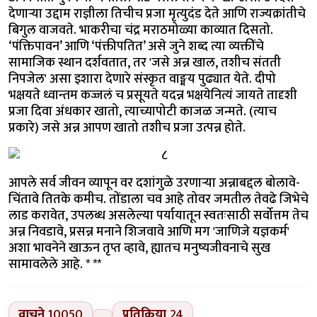
देणाऱ्या उद्दाम राज्ञीला तिचीच प्रजा मृत्युदंड देते आणि राज्यक्रांतीचे
बिगुल वाजवते. भाकरीचा चंद्र मराठमोळ्या काव्यात दिसतो.
‘पंक्तिपावन’ आणि ‘पंक्तीपतित’ असे जुने शब्द त्या व्यक्तींचे
सामाजिक स्थान दर्शवतात, तर 'जसे अन्न खाल, तशीच संतती
निपजेल' असा इशारा देणारे संस्कृत वाङ्मय पुढ्यात येते. दीपो
भक्षयते ध्वान्तम कज्जलं च प्रसूयते यदन्न भक्षयेनित्यं जायते तादृशी
प्रजा दिवा अंधकार खातो, त्याच्यापोटी काजळ जन्मते. (त्याच
प्रकारे) जसे अन्न आपण खातो तशीच प्रजा उत्पन्न होते.
आपले सर्व जीवन व्यापून वर दशांगुळे उरणाऱ्या अन्नाबद्दल बोलावे-
चिंतावे तितके कमीच. तोंडाला चव आहे तोवर जमतील तेवढे जिभेचे
लाड करावेत, उपलब्ध असलेल्या पर्यायातून स्वतःसाठी सर्वोत्तम तेच
अन्न निवडावे, प्रसन्न मनाने शिजवावे आणि मग 'जाणिजे यज्ञकर्म'
अशा भावनेने खाऊन तृप्त व्हावे, ह्यातच मनुष्यजीवनाचे सुख
सामावलेले आहे. * **
वाचने
10050
प्रतिक्रिया
24