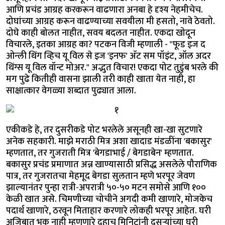
आणि प्रचंड आग्रह करकरून वाढणारा अनबा हे दृश्य नेहमीचेच.
दोघांच्या आग्रह करून वाढण्याच्या सवयीला मी हसतो, नावे ठेवतो.
दोघे काही बोलत नाहीत, सवय बदलत नाहीत. एकदा खोदून
विचारले, इतका आग्रह का? पटकन विजी म्हणाली - "फूड इज द
ओन्ली थिंग व्हिच यू विल से इज 'इनफ' अ‍ॅट सम पॉइंट, ऑल अदर
थिंग्स यू विल वॉन्ट मोअर." अद्भुत विचार! एकदा पोट तुडुंब भरले की
मग पुढे कितीही वासना झाली तरी काही खाता येत नाही, हा
साक्षात्कार वेगळ्या शब्दात पुढ्यात आला.
एकीकडे हे, तर दुसरीकडे पोट भरलेले असूनही खा-खा सुटणारे
अनेक सहकारी. माझे मराठी मित्र अशा खादाड मंडळींना 'बकासुर'
म्हणतात, तर गुजराती मित्र 'बेगडाभाई / बेगडाबेन' म्हणतात.
बकासुर प्रचंड प्रमाणात अन्न खाण्यासाठी प्रसिद्ध असलेले पौराणिक
पात्र, तर गुजरातचा मेहमूद बेगडा सुलतान म्हणे भरपूर जेवण
झाल्यानंतर पुन्हा रात्री-अपरात्री ५०-५० मटन समोसे आणि १००
केळी खात असे. चिमणीच्या चोचीने अगदी कमी खाणारे, मोजकेच
पदार्थ खाणारे, ठरवून मिताहार करणारे लोकही भरपूर आहेत. घरी
अजिबात भूक नाही म्हणणारे दहाच मिनिटांनी दुसऱ्यांच्या घरी