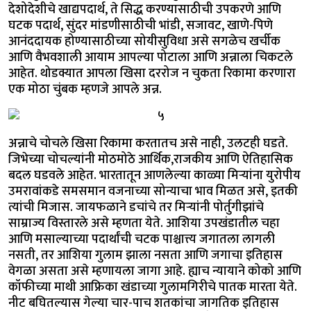
देशोदेशीचे खाद्यपदार्थ, ते सिद्ध करण्यासाठीची उपकरणे आणि
घटक पदार्थ, सुंदर मांडणीसाठीची भांडी, सजावट, खाणे-पिणे
आनंददायक होण्यासाठीच्या सोयीसुविधा असे सगळेच खर्चीक
आणि वैभवशाली आयाम आपल्या पोटाला आणि अन्नाला चिकटले
आहेत. थोडक्यात आपला खिसा दररोज न चुकता रिकामा करणारा
एक मोठा चुंबक म्हणजे आपले अन्न.
अन्नाचे चोचले खिसा रिकामा करतातच असे नाही, उलटही घडते.
जिभेच्या चोचल्यांनी मोठमोठे आर्थिक,राजकीय आणि ऐतिहासिक
बदल घडवले आहेत. भारतातून आणलेल्या काळ्या मिऱ्यांना युरोपीय
उमरावांकडे समसमान वजनाच्या सोन्याचा भाव मिळत असे, इतकी
त्यांची मिजास. जायफळाने डचांचे तर मिऱ्यांनी पोर्तुगीझांचे
साम्राज्य विस्तारले असे म्हणता येते. आशिया उपखंडातील चहा
आणि मसाल्याच्या पदार्थांची चटक पाश्चात्त्य जगातला लागली
नसती, तर आशिया गुलाम झाला नसता आणि जगाचा इतिहास
वेगळा असता असे म्हणायला जागा आहे. ह्याच न्यायाने कोको आणि
कॉफीच्या माथी आफ्रिका खंडाच्या गुलामगिरीचे पातक मारता येते.
नीट बघितल्यास गेल्या चार-पाच शतकांचा जागतिक इतिहास