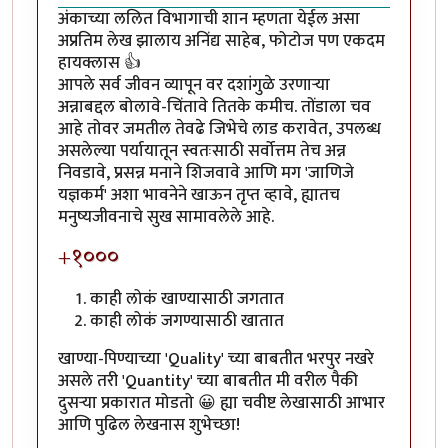
अंकाच्या ललित विभागाची शान म्हणता येईल असा
अप्रतिम लेख झालाय अनिंद्य साहेब, फोटोज पण एकदम
हायक्लास 👍
आपले सर्व जीवन व्यापून वर दशांगुळे उरणाऱ्या
अन्नाबद्दल बोलावे-चिंतावे तितके कमीच. तोंडाला चव
आहे तोवर जमतील तेवढे जिभेचे लाड करावेत, उपलब्ध
असलेल्या पर्यायातून स्वतःसाठी सर्वोत्तम तेच अन्न
निवडावे, प्रसन्न मनाने शिजवावे आणि मग 'जाणिजे
यज्ञकर्म' अशा भावनेने खाऊन तृप्त व्हावे, ह्यातच
मनुष्यजीवनाचे सुख सामावलेले आहे.
+१०००
काही लोकं खाण्यासाठी जगतात
काही लोकं जगण्यासाठी खातात
खाण्या-पिण्याच्या 'Quality' च्या बाबतीत भरपुर नखरे
असले तरी 'Quantity' च्या बाबतीत मी वरील पैकी
दुसऱ्या प्रकारात मोडतो 😀 ह्या चवीष्ट लेखासाठी आभार
आणि पुढिल लेखनास शुभेच्छा!