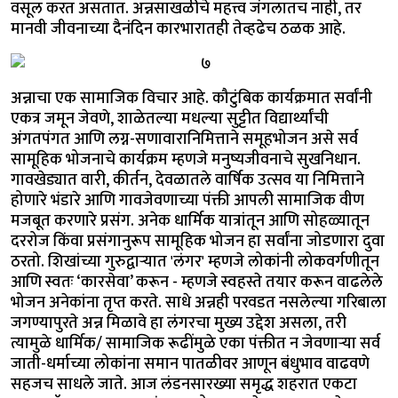
वसूल करत असतात. अन्नसाखळीचे महत्त्व जंगलातच नाही, तर
मानवी जीवनाच्या दैनंदिन कारभारातही तेव्हढेच ठळक आहे.
अन्नाचा एक सामाजिक विचार आहे. कौटुंबिक कार्यक्रमात सर्वांनी
एकत्र जमून जेवणे, शाळेतल्या मधल्या सुट्टीत विद्यार्थ्यांची
अंगतपंगत आणि लग्न-सणावारानिमित्ताने समूहभोजन असे सर्व
सामूहिक भोजनाचे कार्यक्रम म्हणजे मनुष्यजीवनाचे सुखनिधान.
गावखेड्यात वारी, कीर्तन, देवळातले वार्षिक उत्सव या निमित्ताने
होणारे भंडारे आणि गावजेवणाच्या पंक्ती आपली सामाजिक वीण
मजबूत करणारे प्रसंग. अनेक धार्मिक यात्रांतून आणि सोहळ्यातून
दररोज किंवा प्रसंगानुरूप सामूहिक भोजन हा सर्वांना जोडणारा दुवा
ठरतो. शिखांच्या गुरुद्वाऱ्यात 'लंगर' म्हणजे लोकांनी लोकवर्गणीतून
आणि स्वतः ‘कारसेवा’ करून - म्हणजे स्वहस्ते तयार करून वाढलेले
भोजन अनेकांना तृप्त करते. साधे अन्नही परवडत नसलेल्या गरिबाला
जगण्यापुरते अन्न मिळावे हा लंगरचा मुख्य उद्देश असला, तरी
त्यामुळे धार्मिक/ सामाजिक रूढींमुळे एका पंक्तीत न जेवणाऱ्या सर्व
जाती-धर्माच्या लोकांना समान पातळीवर आणून बंधुभाव वाढवणे
सहजच साधले जाते. आज लंडनसारख्या समृद्ध शहरात एकटा