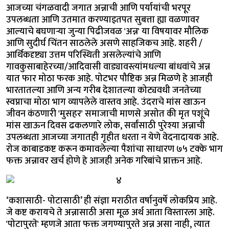
आजच्या चंगळवादी जगात अन्नाची आणि पर्यायांची भरपूर
उपलब्धता आणि उतमात करण्याइतपत सुबत्ता ह्या वळणावर
आल्याचे बघणाऱ्या जुन्या पिढीजवळ 'अन्न' या विषयावर मौलिक
आणि सुदीर्घ चिंतन साठलेले असणे साहजिकच आहे. शहरी /
आर्थिकदृष्ट्या उत्तम परिस्थिती असलेल्यांचे आणि
गावकुसाबाहेरच्या/आदिवासी वाड्यावस्त्यांमधल्या बांधवांचे अन्न
यात फार मोठा फरक आहे. पोटभर पौष्टिक अन्न मिळणे हे आजही
भारतातल्या आणि अन्य गरीब देशातल्या कोट्यवधी जनतेच्या
स्वप्नाचा मोठा भाग व्यापलेले वास्तव आहे. उंदराचे मांस खाऊन
जीवन कंठणारी 'मुसहर' समाजाची माणसे असोत की मृत पशूंचे
मांस खाऊन दिवस ढकलणारे लोक, सर्वांसाठी पुरेश्या अन्नाची
उपलब्धता आजच्या जगातही गृहीत धरता न येणे वेदनादायक आहे.
रोज काबाडकष्ट करून कमावलेल्या पैशांचा साधारण ७५ टक्के भाग
फक्त अन्नावर खर्च होणे हे आजही अनेक गरिबांचे प्राक्तन आहे.
‘कशासाठी- पोटासाठी’ ही संज्ञा मराठीत वर्षानुवर्षे लोकप्रिय आहे.
जे कष्ट करायचे ते अन्नासाठी असा मूळ अर्थ आता विस्तारला आहे.
'पोटापुरते' म्हणजे आता फक्त जगण्यापुरते अन्न असा नाही, त्यात