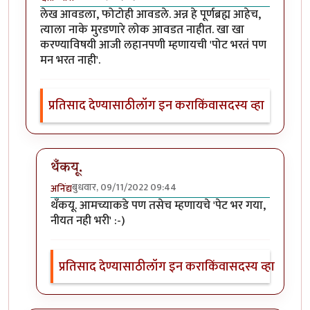
लेख आवडला, फोटोही आवडले. अन्न हे पूर्णब्रह्म आहेच,
त्याला नाके मुरडणारे लोक आवडत नाहीत. खा खा
करण्याविषयी आजी लहानपणी म्हणायची 'पोट भरतं पण
मन भरत नाही'.
प्रतिसाद देण्यासाठी
लॉग इन करा
किंवा
सदस्य व्हा
थँकयू.
बुधवार, 09/11/2022 09:44
अनिंद्य
In reply to
लेख आवडला, फोटोही आवडले.
by
श्वेता व्यास
थँकयू. आमच्याकडे पण तसेच म्हणायचे 'पेट भर गया,
नीयत नही भरी' :-)
प्रतिसाद देण्यासाठी
लॉग इन करा
किंवा
सदस्य व्हा