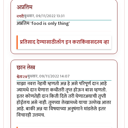
अप्रतिम
बुधवार, 09/11/2022 13:31
नगरी
अप्रतिम 'food is only thing'
प्रतिसाद देण्यासाठी
लॉग इन करा
किंवा
सदस्य व्हा
छान लेख
बुधवार, 09/11/2022 14:07
श्वेता२४
माझा नवरा नेहमी म्हणतो अन्न हे असे परिपूर्ण दान आहे
ज्यामधे दान घेणारा कधीतरी तृप्त होऊन बास म्हणतो.
इतर कोणतेही दान किती दिले तरी घेणाऱअयाची तृप्ती
होईलच असे नाही. तुमच्या लेखामध्ये याचा उल्लेख आला
आहे. बाकी अन्न या विषयाच्या अनुषंगाने मांडलेले इतर
विचारही उत्तमच.