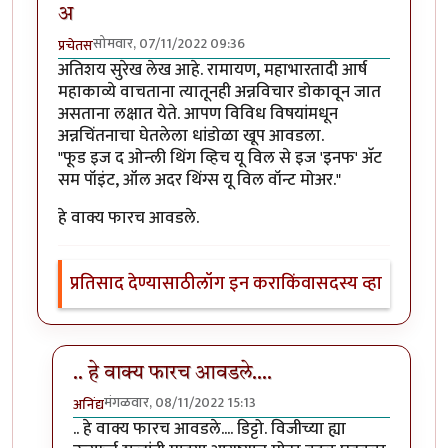
अ
सोमवार, 07/11/2022 09:36
प्रचेतस
अतिशय सुरेख लेख आहे. रामायण, महाभारतादी आर्ष
महाकाव्ये वाचताना त्यातूनही अन्नविचार डोकावून जात
असताना लक्षात येते. आपण विविध विषयांमधून
अन्नचिंतनाचा घेतलेला धांडोळा खूप आवडला.
"फूड इज द ओन्ली थिंग व्हिच यू विल से इज 'इनफ' अ‍ॅट
सम पॉइंट, ऑल अदर थिंग्स यू विल वॉन्ट मोअर."
हे वाक्य फारच आवडले.
प्रतिसाद देण्यासाठी
लॉग इन करा
किंवा
सदस्य व्हा
.. हे वाक्य फारच आवडले....
मंगळवार, 08/11/2022 15:13
अनिंद्य
In reply to
फूड इज द ओन्ली थिंग व्हिच यू विल से इज 'इनफ'
.. हे वाक्य फारच आवडले.... डिट्टो. विजीच्या ह्या