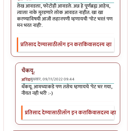
लेख आवडला, फोटोही आवडले. अन्न हे पूर्णब्रह्म आहेच,
त्याला नाके मुरडणारे लोक आवडत नाहीत. खा खा
करण्याविषयी आजी लहानपणी म्हणायची 'पोट भरतं पण
मन भरत नाही'.
प्रतिसाद देण्यासाठी
लॉग इन करा
किंवा
सदस्य व्हा
थँकयू.
बुधवार, 09/11/2022 09:44
अनिंद्य
In reply to
लेख आवडला, फोटोही आवडले.
by
श्वेता व्यास
थँकयू. आमच्याकडे पण तसेच म्हणायचे 'पेट भर गया,
नीयत नही भरी' :-)
प्रतिसाद देण्यासाठी
लॉग इन करा
किंवा
सदस्य व्हा