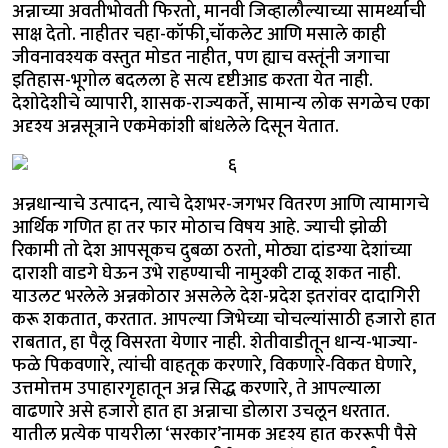
अन्नाच्या अवतीभोवती फिरतो, मानवी जिव्हालौल्याच्या सामर्थ्याची
साक्ष देतो. नाहीतर चहा-कॉफी,चॉकलेट आणि मसाले काही
जीवनावश्यक वस्तुत मोडत नाहीत, पण ह्याच वस्तूंनी जगाचा
इतिहास-भूगोल बदलला हे सत्य दृष्टीआड करता येत नाही.
देशोदेशीचे व्यापारी, शासक-राज्यकर्ते, सामान्य लोक सगळेच एका
अदृश्य अन्नसूत्राने एकमेकांशी बांधलेले दिसून येतात.
अन्नधान्याचे उत्पादन, त्याचे देशभर-जगभर वितरण आणि त्यामागचे
आर्थिक गणित हा तर फार मोठाच विषय आहे. ज्याची झोळी
रिकामी तो देश आपसूकच दुबळा ठरतो, मोठ्या दांडग्या देशांच्या
दाराशी वाडगे घेऊन उभे राहण्याची नामुश्की टाळू शकत नाही.
याउलट भरलेले अन्नकोठार असलेले देश-प्रदेश इतरांवर दादागिरी
करू शकतात, करतात. आपल्या जिभेच्या चोचल्यांसाठी हजारो हात
राबतात, हा पैलू विसरता येणार नाही. शेतीवाडीतून धान्य-भाज्या-
फळे पिकवणारे, त्यांची वाहतूक करणारे, विकणारे-विकत घेणारे,
उत्तमोत्तम उपाहारगृहातून अन्न सिद्ध करणारे, ते आपल्याला
वाढणारे असे हजारो हात हा अन्नाचा डोलारा उचलून धरतात.
यातील प्रत्येक पायरीला ‘सरकार’नामक अदृश्य हात कररूपी पैसे