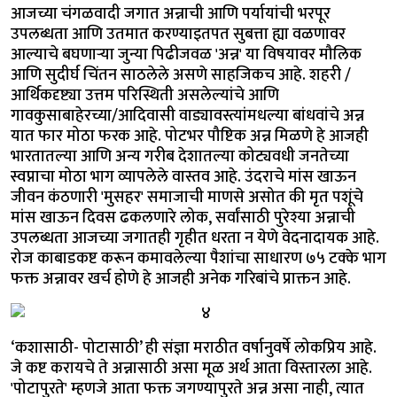
आजच्या चंगळवादी जगात अन्नाची आणि पर्यायांची भरपूर
उपलब्धता आणि उतमात करण्याइतपत सुबत्ता ह्या वळणावर
आल्याचे बघणाऱ्या जुन्या पिढीजवळ 'अन्न' या विषयावर मौलिक
आणि सुदीर्घ चिंतन साठलेले असणे साहजिकच आहे. शहरी /
आर्थिकदृष्ट्या उत्तम परिस्थिती असलेल्यांचे आणि
गावकुसाबाहेरच्या/आदिवासी वाड्यावस्त्यांमधल्या बांधवांचे अन्न
यात फार मोठा फरक आहे. पोटभर पौष्टिक अन्न मिळणे हे आजही
भारतातल्या आणि अन्य गरीब देशातल्या कोट्यवधी जनतेच्या
स्वप्नाचा मोठा भाग व्यापलेले वास्तव आहे. उंदराचे मांस खाऊन
जीवन कंठणारी 'मुसहर' समाजाची माणसे असोत की मृत पशूंचे
मांस खाऊन दिवस ढकलणारे लोक, सर्वांसाठी पुरेश्या अन्नाची
उपलब्धता आजच्या जगातही गृहीत धरता न येणे वेदनादायक आहे.
रोज काबाडकष्ट करून कमावलेल्या पैशांचा साधारण ७५ टक्के भाग
फक्त अन्नावर खर्च होणे हे आजही अनेक गरिबांचे प्राक्तन आहे.
‘कशासाठी- पोटासाठी’ ही संज्ञा मराठीत वर्षानुवर्षे लोकप्रिय आहे.
जे कष्ट करायचे ते अन्नासाठी असा मूळ अर्थ आता विस्तारला आहे.
'पोटापुरते' म्हणजे आता फक्त जगण्यापुरते अन्न असा नाही, त्यात