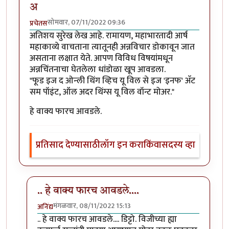
अ
सोमवार, 07/11/2022 09:36
प्रचेतस
अतिशय सुरेख लेख आहे. रामायण, महाभारतादी आर्ष
महाकाव्ये वाचताना त्यातूनही अन्नविचार डोकावून जात
असताना लक्षात येते. आपण विविध विषयांमधून
अन्नचिंतनाचा घेतलेला धांडोळा खूप आवडला.
"फूड इज द ओन्ली थिंग व्हिच यू विल से इज 'इनफ' अ‍ॅट
सम पॉइंट, ऑल अदर थिंग्स यू विल वॉन्ट मोअर."
हे वाक्य फारच आवडले.
प्रतिसाद देण्यासाठी
लॉग इन करा
किंवा
सदस्य व्हा
.. हे वाक्य फारच आवडले....
मंगळवार, 08/11/2022 15:13
अनिंद्य
In reply to
फूड इज द ओन्ली थिंग व्हिच यू विल से इज 'इनफ'
.. हे वाक्य फारच आवडले.... डिट्टो. विजीच्या ह्या