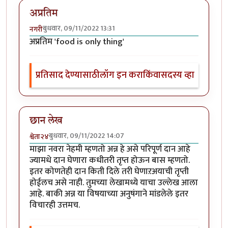
अप्रतिम
बुधवार, 09/11/2022 13:31
नगरी
अप्रतिम 'food is only thing'
प्रतिसाद देण्यासाठी
लॉग इन करा
किंवा
सदस्य व्हा
छान लेख
बुधवार, 09/11/2022 14:07
श्वेता२४
माझा नवरा नेहमी म्हणतो अन्न हे असे परिपूर्ण दान आहे
ज्यामधे दान घेणारा कधीतरी तृप्त होऊन बास म्हणतो.
इतर कोणतेही दान किती दिले तरी घेणाऱअयाची तृप्ती
होईलच असे नाही. तुमच्या लेखामध्ये याचा उल्लेख आला
आहे. बाकी अन्न या विषयाच्या अनुषंगाने मांडलेले इतर
विचारही उत्तमच.