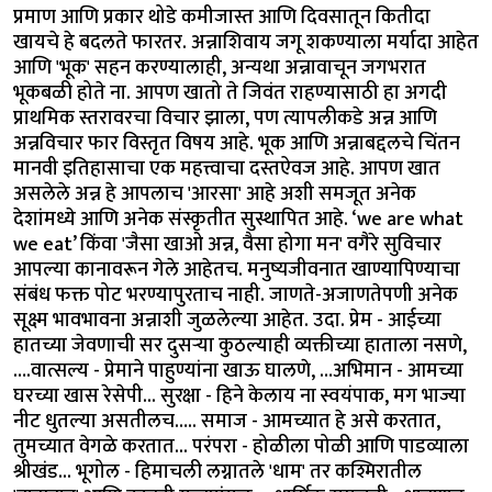
प्रमाण आणि प्रकार थोडे कमीजास्त आणि दिवसातून कितीदा
खायचे हे बदलते फारतर. अन्नाशिवाय जगू शकण्याला मर्यादा आहेत
आणि 'भूक' सहन करण्यालाही, अन्यथा अन्नावाचून जगभरात
भूकबळी होते ना. आपण खातो ते जिवंत राहण्यासाठी हा अगदी
प्राथमिक स्तरावरचा विचार झाला, पण त्यापलीकडे अन्न आणि
अन्नविचार फार विस्तृत विषय आहे. भूक आणि अन्नाबद्दलचे चिंतन
मानवी इतिहासाचा एक महत्त्वाचा दस्तऐवज आहे. आपण खात
असलेले अन्न हे आपलाच 'आरसा' आहे अशी समजूत अनेक
देशांमध्ये आणि अनेक संस्कृतीत सुस्थापित आहे. ‘we are what
we eat’ किंवा 'जैसा खाओ अन्न, वैसा होगा मन' वगैरे सुविचार
आपल्या कानावरून गेले आहेतच. मनुष्यजीवनात खाण्यापिण्याचा
संबंध फक्त पोट भरण्यापुरताच नाही. जाणते-अजाणतेपणी अनेक
सूक्ष्म भावभावना अन्नाशी जुळलेल्या आहेत. उदा. प्रेम - आईच्या
हातच्या जेवणाची सर दुसऱ्या कुठल्याही व्यक्तीच्या हाताला नसणे,
….वात्सल्य - प्रेमाने पाहुण्यांना खाऊ घालणे, …अभिमान - आमच्या
घरच्या खास रेसेपी... सुरक्षा - हिने केलाय ना स्वयंपाक, मग भाज्या
नीट धुतल्या असतीलच….. समाज - आमच्यात हे असे करतात,
तुमच्यात वेगळे करतात... परंपरा - होळीला पोळी आणि पाडव्याला
श्रीखंड... भूगोल - हिमाचली लग्नातले 'धाम' तर कश्मिरातील