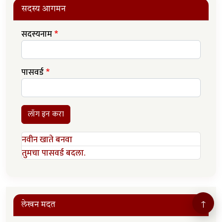
सदस्य आगमन
सदस्यनाम
पासवर्ड
लॉग इन करा
नवीन खाते बनवा
तुमचा पासवर्ड बदला.
↑
लेखन मदत