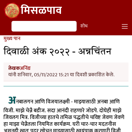
Skip to main content
मिसळपाव
शोध
शोध
मुख्य पान
दिवाळी अंक २०२२ - अन्नचिंतन
लेखक
अनिंद्य
यांनी शनिवार, 05/11/2022 15:21 या दिवशी प्रकाशित केले.
अ
नबालगन आणि विजयालक्ष्मी - माझ्यासाठी अनबा आणि
विजी. माझे चेन्नै बडीज. सदा आनंदी राहणारे जोडपे. दोघेही माझे
जिवलग मित्र. विजीच्या हातचे तमिळ पद्धतीचे चविष्ट जेवण जेवणे
हा माझा चेन्नैतला नियमित कार्यक्रम. घरी चार-चार मदतनीस
असूनही स्वतः पदर खोचून माझ्यासाठी स्वयंपाक करणारी विजी