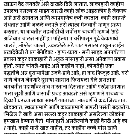
खाऊन वेद जगवले' असे दाखले दिले जातात. शाकाहारी काहीच
उपलब्ध नसल्यास माझ्यासारखे काही लोक आइसक्रीम हे जेवणच
आहे असे ठरवतात आणि त्याप्रमाणेच कृती करतात. काही स्वहस्ते
रांधतात आणि जळले करपले तरी त्याला मेजवानी म्हणून ग्रहण
करतात. या बाबतीत तडजोडीची सर्वोत्तम चाचणी म्हणजे ‘अंडे
अजिबात चालत नाही’ ह्या पहिल्या पायरीपासून पुढे केकमध्ये
चालते, ऑम्लेट चालते, उकडलेले अंडे चाट मसाला टाकून खाईन
एखादेवेळी ते एग बेनेडिक्ट - हाफ-फ्राय - सनी साइड अपपर्यंतचा
प्रवास! कट्टर शाकाहारी ते अट्टल मांसाहारी असा अनेकांचा प्रवास
होतो. त्यात चांगले-वाईट असे काहीच नाही, कोणतेही एका
पद्धतीचे अन्न दुसऱ्यापेक्षा उजवे-डावे आहे, हा वाद फिजूल आहे. घरी
साधे जेवण जेवणारे दुसऱ्या शहरात फिरायला गेले असताना
चमचमीत पदार्थांवर ताव मारताना दिसतात आणि परदेशभ्रमणात
'मला सुशी आणि वासाबी प्रचंड आवडते' असे म्हणणारे पाचव्याच
दिवशी घरच्या साध्या आमटी-भाताच्या आठवणींचे कढ जिरवतात.
थोडक्यात, स्थळाप्रमाणे आणि काळाप्रमाणे आपली पसंती बदलतेच.
'मिळेल ते खावे' असा सल्ला कट्टर शाकाहारी असलेल्या लोकांना
हमखास देण्यात येतो. मांसाहारी असलेल्यांचे काही वेगळे आहे का
? नाही. काही मासे खात नाहीत, तर काहींना कच्चे मांस खाणे