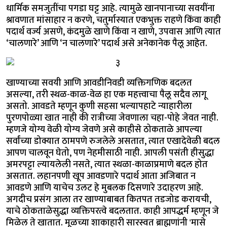
धार्मिक समजुतींचा पगडा घट्ट आहे. त्यामुळे खानपानाच्या सवयींना
श्रावणात मांसाहार न करणे, चतुर्मास्यात एकभुक्त राहणे किंवा काही
पदार्थ वर्ज्य असणे, कंदमुळे खाणे किंवा न खाणे, उपवास आणि त्यात
‘चालणारे’ आणि ‘न चालणारे’ पदार्थ असे अनेकानेक पैलू आहेत.
खाण्याच्या सवयी आणि आवडीनिवडी व्यक्तिगणिक बदलत
असल्या, तरी स्थळ-काळ-वेळ हा एक महत्त्वाचा पैलू सदैव लागू
असतो. आवडते म्हणून कुणी सहसा भल्यापहाटे न्याहारीला
पुरणपोळ्या खात नाही की रात्रीच्या जेवणाला चहा-पोहे जेवत नाही.
म्हणजे योग्य वेळी योग्य जेवणे असे काहीसे ठोकताळे आपल्या
सर्वांच्या डोक्यात ठामपणे रुजलेले असतात, त्यात एखादेवेळी बदल
आपण चालवून घेतो, पण नेहमीसाठी नाही. आपली पसंती हीसुद्धा
अमरपट्टा ल्यायलेली नसते, त्यात स्थळा-काळाप्रमाणे बदल होत
असतात. लहानपणी खूप आवडणारे पदार्थ आता अजिबात न
आवडणे आणि याचेच उलट हे मुबलक दिसणारे उदाहरण आहे.
अगदीच प्रसंग आला तर खाण्याबाबत कितपत तडजोड करायची,
याचे ठोकताळेसुद्धा व्यक्तिपरत्वे बदलतात. काही आपद्धर्म म्हणून जे
मिळेल ते खातात. मूळच्या शाकाहारी सारस्वत ब्राह्मणांनी 'मासे