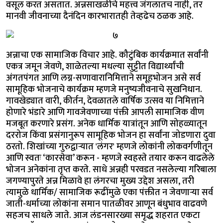
वसूल करत असतात. अन्नसाखळीचे महत्त्व जंगलातच नाही, तर
मानवी जीवनाच्या दैनंदिन कारभारातही तेव्हढेच ठळक आहे.
अन्नाचा एक सामाजिक विचार आहे. कौटुंबिक कार्यक्रमात सर्वांनी
एकत्र जमून जेवणे, शाळेतल्या मधल्या सुट्टीत विद्यार्थ्यांची
अंगतपंगत आणि लग्न-सणावारानिमित्ताने समूहभोजन असे सर्व
सामूहिक भोजनाचे कार्यक्रम म्हणजे मनुष्यजीवनाचे सुखनिधान.
गावखेड्यात वारी, कीर्तन, देवळातले वार्षिक उत्सव या निमित्ताने
होणारे भंडारे आणि गावजेवणाच्या पंक्ती आपली सामाजिक वीण
मजबूत करणारे प्रसंग. अनेक धार्मिक यात्रांतून आणि सोहळ्यातून
दररोज किंवा प्रसंगानुरूप सामूहिक भोजन हा सर्वांना जोडणारा दुवा
ठरतो. शिखांच्या गुरुद्वाऱ्यात 'लंगर' म्हणजे लोकांनी लोकवर्गणीतून
आणि स्वतः ‘कारसेवा’ करून - म्हणजे स्वहस्ते तयार करून वाढलेले
भोजन अनेकांना तृप्त करते. साधे अन्नही परवडत नसलेल्या गरिबाला
जगण्यापुरते अन्न मिळावे हा लंगरचा मुख्य उद्देश असला, तरी
त्यामुळे धार्मिक/ सामाजिक रूढींमुळे एका पंक्तीत न जेवणाऱ्या सर्व
जाती-धर्माच्या लोकांना समान पातळीवर आणून बंधुभाव वाढवणे
सहजच साधले जाते. आज लंडनसारख्या समृद्ध शहरात एकटा