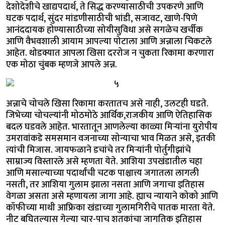
देशोदेशीचे खाद्यपदार्थ, ते सिद्ध करण्यासाठीची उपकरणे आणि
घटक पदार्थ, सुंदर मांडणीसाठीची भांडी, सजावट, खाणे-पिणे
आनंददायक होण्यासाठीच्या सोयीसुविधा असे सगळेच खर्चीक
आणि वैभवशाली आयाम आपल्या पोटाला आणि अन्नाला चिकटले
आहेत. थोडक्यात आपला खिसा दररोज न चुकता रिकामा करणारा
एक मोठा चुंबक म्हणजे आपले अन्न.
अन्नाचे चोचले खिसा रिकामा करतातच असे नाही, उलटही घडते.
जिभेच्या चोचल्यांनी मोठमोठे आर्थिक,राजकीय आणि ऐतिहासिक
बदल घडवले आहेत. भारतातून आणलेल्या काळ्या मिऱ्यांना युरोपीय
उमरावांकडे समसमान वजनाच्या सोन्याचा भाव मिळत असे, इतकी
त्यांची मिजास. जायफळाने डचांचे तर मिऱ्यांनी पोर्तुगीझांचे
साम्राज्य विस्तारले असे म्हणता येते. आशिया उपखंडातील चहा
आणि मसाल्याच्या पदार्थांची चटक पाश्चात्त्य जगातला लागली
नसती, तर आशिया गुलाम झाला नसता आणि जगाचा इतिहास
वेगळा असता असे म्हणायला जागा आहे. ह्याच न्यायाने कोको आणि
कॉफीच्या माथी आफ्रिका खंडाच्या गुलामगिरीचे पातक मारता येते.
नीट बघितल्यास गेल्या चार-पाच शतकांचा जागतिक इतिहास