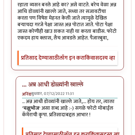
रहाता व्यसन बनले आहे का? असे वाटते. बरेच वेळा अन्न
आधि डोळ्यांनी खाल्ले जाते, सध्या तर सजावटीचा
करता पण विषेश मेहनत केली जाते त्यामुळे देखिल
बर्‍याचदा गरजे पेक्षा जास्त अन्न पोटात जाते. पोटा पेक्षा
जास्त कोणीही खाउ शकत नाही या करता बाडीस. फोटो
एकदम हाय क्लास, लैच आवडले आहेत. पैजारबुवा,
प्रतिसाद देण्यासाठी
लॉग इन करा
किंवा
सदस्य व्हा
... अन्न आधी डोळ्यांनी खाल्ले
बुधवार, 07/12/2022 11:31
अनिंद्य
In reply to
आवडले
by
ज्ञानोबाचे पैजार
... अन्न आधी डोळ्यांनी खाल्ले जाते,.... होय तर, त्याला
'चक्षुभोज'
असा शब्द आहे :-) सगळे फोटो मोबाईल
कॅमेराची कृपा. प्रतिसादाबद्दल आभार !
प्रतिसाद देण्यासाठी
लॉग इन करा
किंवा
सदस्य व्हा