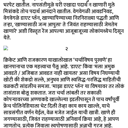
भरपेट खातील. नापसंतीमुळे घरी एखादा पदार्थ न खाणारी मुले
मित्रांकडे तोच पदार्थ आनंदाने खातील. वेगवेगळी आवडनिवड,
वेगवेगळे डाएट प्लॅन, खाण्यापिण्याच्या निरनिराळ्या पद्धती आणि
तऱ्हा, 'खाण्यासाठी जन्म आपुला' ते 'जिवंत राहण्यासाठी जेमतेम
खाणारे' अशी विस्तृत रेंज आपल्या आजूबाजूच्या लोकांमध्येच दिसून
येते.
क्रिकेट आणि राजकारण याखालोखाल ‘चर्चाविषय पुरवणे’ हा
खानपानाचा एक महत्त्वाचा पैलू आहे. 'डाएट' किंवा 'मला अमुक
आवडते / अजिबात आवडत नाही खायला' असा विषय निघण्याची
खोटी की शेकडो सल्ले, अनुभव आणि स्वसिद्ध-परसिद्ध माहितीची
वळकटी सांडलीच समजा. 'माझा डाएट प्लॅन' या विषयावर तर लोकं
तासंतास बोलू शकतात. जरा चर्चा लांबली तर सकाळी
कोपऱ्यावरच्या अण्णाकडे खाल्लेल्या इडलीपासून ते पाच वर्षांपूर्वी
फ्रेंच पॉलिनेशियाला भेट दिली तेव्हा काय काय खाल्ले, याचे
साग्रसंगीत वर्णन येईल, वेळ मजेत जाईल याची खात्री. खाणे ही
जगण्यासाठी, जिवंत राहण्यासाठी अनिवार्य क्रिया आहे, हे आपण
जाणतोच. प्रत्येक जिवाला स्वपोषणासाठी अन्नाची गरज आहे.