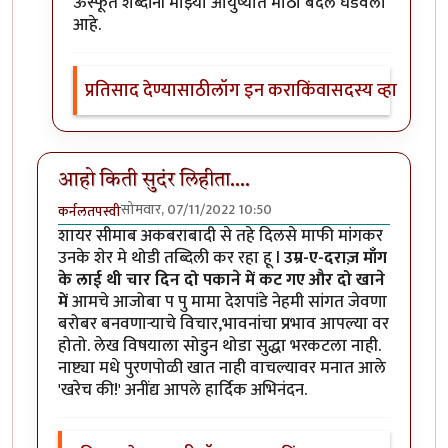
ऊस्फूर्त शब्दांनी माझ्या आयुष्यात मोठा बदल घडवला
आहे.
प्रतिसाद देण्यासाठी
लॉग इन करा
किंवा
सदस्य व्हा
आहो किती सुदंर लिहीता....
सोमवार, 07/11/2022 10:50
कर्नलतपस्वी
शायर सीमाब अकबराबादी से तहे दिलसे माफी मांगकर
उनके शेर मे थोडी तब्दिली कर रहा हू l
उम्र-ए-दराज़ माँग
के लाई थी चार दिन दो पकाने में कट गए और दो खाने
में
आमचे आजोबा प पु मामा देशपांडे नेहमी सांगत जेवणा
बरोबर बनवणाऱ्याचे विचार,भावनांचा प्रभाव आपल्या वर
होतो. लेख विषयाला सोडुन थोडा सुद्धा भरकटला नाही.
नाष्ट्या मधे पुरणपोळी खात नाही वाचल्यावर मनात आले
'खरेच की!' अनींद्य आपले हार्दिक अभिनंदन.