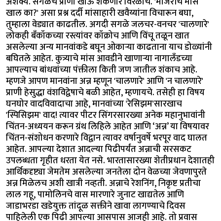
अशक्य. सगळेच प्राणी खाऊ शकणारे विरळाच. 'मांजरीचे मांस
खाल का?' असा प्रश्न दर्दी मांसाहारी खवैय्यांना विचारून बघा,
तुम्हाला वेड्यात काढतील. अगदी सगळे जलचर-वनचर 'चालणारे'
लोकही बँकॉकच्या रस्त्यांवर कॉक्रोच आणि विंचू तळून खात
असलेल्या अन्य मानवांकडे बघून ओकाऱ्या काढताना याच डोळ्यांनी
बघितले आहेत. कुत्र्याचे मांस आवडीने खाणाऱ्या नागालँडच्या
आपल्याच बांधवांच्या पंक्तीला किती जण जातील शंकाच आहे.
म्हणजे आपण मानवांना अन्न म्हणून 'चालणारे' आणि 'न चालणारे'
प्राणी हेसुद्धा वंशविद्वेषाचे बळी आहेत, म्हणायचे. तसेही हा विषय
घनघोर वादविवादाचा आहे, मानवांच्या 'रेसिझम'सारखाच
'स्पिसिझम' वाद! त्यावर पीटर सिंगरसारख्या अनेक महानुभावांनी
चिंतन-अध्ययन करून ग्रंथ लिहिले आहेत आणि ‘अन्न’ या विषयावर
चिंतन-संशोधन करणारे विद्वान त्यावर वर्षानुवर्षे भरपूर वाद घालत
आहेत. आपल्या देशात आदल्या पिढीपर्यंत अन्नाची सरसकट
उपलब्धता गृहीत धरता येत नसे. भारतासारख्या शेतीप्रधान देशातही
आर्थिकदृष्ट्या जेमतेम असलेल्या जनतेला दोन वेळच्या जेवणापुरते
अन्न मिळेलच अशी खात्री नव्हती. अन्नाचे रेशनिंग, निकृष्ट प्रतीचा
लाल गहू, पामोलिनचे वास मारणारे जुनाट खाद्यतेल आणि
जाडाभरडा खडेयुक्त तांदूळ सक्तीने खावा लागण्याचे दिवस
पाहिलेली एक पिढी आपल्या आसपास आजही आहे. तो प्रवास