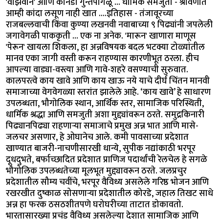
'वाझवान' आणि कानडी गुन्तपांगळू ... धार्मिक समजुती - श्रावणात
आम्ही कांदा लसूण नाही खात ....इतिहास - तंजावूरच्या
राजबल्लवाची किंवा कुण्या लखनवी नवाबाच्या ९ पिढ्यांनी जपलेली
जगावेगळी पाककृती … एक ना अनेक. 'मारून' खाणारा माणूस
'पेरून' खायला शिकला, हा अन्नविषयक बदल भटक्या टोळ्यांतील
मानव एका जागी वस्ती करून राहण्यास कारणीभूत ठरला. हीच
आपल्या वाड्या-वस्त्या आणि गावे-शहरे वसण्याची सुरुवात.
कालपरत्वे काय खावे आणि काय खाऊ नये याचे दीर्घ चिंतन मानवी
समाजाच्या वेगवेगळ्या स्तरांत झालेले आहे. ‘काय खावे’ हे साधारण
उपलब्धता, भौगोलिक स्थान, आर्थिक स्तर, सामाजिक परिस्थिती,
धार्मिक श्रद्धा आणि समजुती अशा मुद्द्यांवरून ठरते. समुद्रकिनारी
पिढ्यानपिढ्या राहणाऱ्या समाजाचे प्रमुख अन्न भात आणि मासे-
जलचर असणार, हे ओघानेच आले. कमी पावसाच्या प्रदेशात
खाण्यात बाजरी-नाचणीसारखी धान्ये, सुपीक नद्यांकाठी भरपूर
दूधदुभते, बर्फाच्छादित प्रदेशात प्राणिज पदार्थांची रेलचेल हे सगळे
भौगोलिक उपलब्धतेच्या मूलभूत मुद्द्यावरून ठरते. जलप्रचुर
प्रदेशातील सौम्य चवींचे, भरपूर वैविध्य असलेले गरिष्ठ भोजन आणि
रखरखीत दुष्काळ सोसणाऱ्या प्रदेशातील कोरडे, जहाल तिखट साधे
अन्न हा फरक ठसठशीतपणे घरोघरीच्या ताटात डोकावतो.
भारतासारख्या प्रचंड वैविध्य असलेल्या देशात सामाजिक आणि