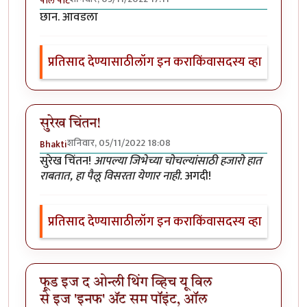
पॉल पॉट
छान. आवडला
प्रतिसाद देण्यासाठी
लॉग इन करा
किंवा
सदस्य व्हा
सुरेख चिंतन!
शनिवार, 05/11/2022 18:08
Bhakti
सुरेख चिंतन!
आपल्या जिभेच्या चोचल्यांसाठी हजारो हात
राबतात, हा पैलू विसरता येणार नाही.
अगदी!
प्रतिसाद देण्यासाठी
लॉग इन करा
किंवा
सदस्य व्हा
फूड इज द ओन्ली थिंग व्हिच यू विल
से इज 'इनफ' अ‍ॅट सम पॉइंट, ऑल