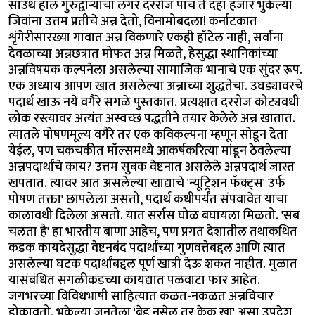
साउथ हॉल गुरुद्वाऱ्याचा लंगर दररोज पाच ते दहा हजार भुकेल्या
जिवांना उत्तम प्रतीचे अन्न देतो, विनामोबदला! कर्नाटकात
शृंगेरीसारख्या गावात अन्न विकणारे एकही हॉटेल नाही, सर्वांना
देवळाच्या अन्नछत्रात मोफत अन्न मिळते, हेसुद्धा स्थानिकांच्या
अन्नविषयक कल्पनेला असलेल्या सामाजिक भानाचे एक सुंदर रूप.
एक अध्याय आपण खात असलेल्या अन्नाच्या शुद्धतेचा. उघड्यावरचे
पदार्थ खाऊ नये वगैरे सगळे पुस्तकात. प्रत्यक्षात दररोज कोट्यवधी
लोक रस्त्यावर अत्यंत अस्वच्छ पद्धतीने तयार केलेले अन्न खातात.
त्यातले पोषणमूल्य वगैरे तर एक कविकल्पना म्हणून सोडून देता
येईल, पण चकचकीत मॉल्समध्ये आकर्षकरित्या मांडून ठेवलेल्या
अन्नपदार्थांचे काय? उत्तम सुबक वेष्टनात असलेले अन्नपदार्थ जास्त
खपतात. त्यावर आत असलेल्या खाद्याचे 'न्यूट्रिशन फॅक्ट्स' उर्फ
पोषण तक्ता' छापलेला असतो, पदार्थ कधीपर्यंत संपवावेत याचा
कालावधी दिलेला असतो. यात सर्रास घोळ बघायला मिळतो. 'सब
चलता है' हा भारतीय बाणा आहेच, पण प्रगत देशातील तथाकथित
कडक कायदेसुद्धा वेष्टनबंद पदार्थांच्या गुणवत्तेबद्दल आणि त्यात
असलेल्या घटक पदार्थांबद्दल पूर्ण खात्री देऊ शकत नाहीत. मुळात
यासंबंधित सगळीकडच्या कायद्यात पळवाटा फार आहेत.
जगभरच्या विविधभाषी साहित्यात कळत-नकळत अन्नविचार
डोकावतो. भुकेल्या जनतेला 'ब्रेड नसेल तर केक खा' असा उपदेश