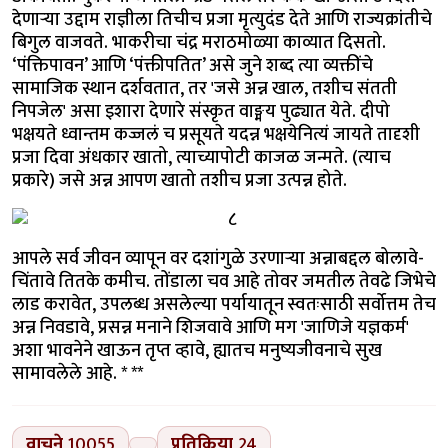
देणाऱ्या उद्दाम राज्ञीला तिचीच प्रजा मृत्युदंड देते आणि राज्यक्रांतीचे
बिगुल वाजवते. भाकरीचा चंद्र मराठमोळ्या काव्यात दिसतो.
‘पंक्तिपावन’ आणि ‘पंक्तीपतित’ असे जुने शब्द त्या व्यक्तींचे
सामाजिक स्थान दर्शवतात, तर 'जसे अन्न खाल, तशीच संतती
निपजेल' असा इशारा देणारे संस्कृत वाङ्मय पुढ्यात येते. दीपो
भक्षयते ध्वान्तम कज्जलं च प्रसूयते यदन्न भक्षयेनित्यं जायते तादृशी
प्रजा दिवा अंधकार खातो, त्याच्यापोटी काजळ जन्मते. (त्याच
प्रकारे) जसे अन्न आपण खातो तशीच प्रजा उत्पन्न होते.
आपले सर्व जीवन व्यापून वर दशांगुळे उरणाऱ्या अन्नाबद्दल बोलावे-
चिंतावे तितके कमीच. तोंडाला चव आहे तोवर जमतील तेवढे जिभेचे
लाड करावेत, उपलब्ध असलेल्या पर्यायातून स्वतःसाठी सर्वोत्तम तेच
अन्न निवडावे, प्रसन्न मनाने शिजवावे आणि मग 'जाणिजे यज्ञकर्म'
अशा भावनेने खाऊन तृप्त व्हावे, ह्यातच मनुष्यजीवनाचे सुख
सामावलेले आहे. * **
वाचने
10055
प्रतिक्रिया
24