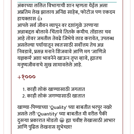
अंकाच्या ललित विभागाची शान म्हणता येईल असा
अप्रतिम लेख झालाय अनिंद्य साहेब, फोटोज पण एकदम
हायक्लास 👍
आपले सर्व जीवन व्यापून वर दशांगुळे उरणाऱ्या
अन्नाबद्दल बोलावे-चिंतावे तितके कमीच. तोंडाला चव
आहे तोवर जमतील तेवढे जिभेचे लाड करावेत, उपलब्ध
असलेल्या पर्यायातून स्वतःसाठी सर्वोत्तम तेच अन्न
निवडावे, प्रसन्न मनाने शिजवावे आणि मग 'जाणिजे
यज्ञकर्म' अशा भावनेने खाऊन तृप्त व्हावे, ह्यातच
मनुष्यजीवनाचे सुख सामावलेले आहे.
+१०००
काही लोकं खाण्यासाठी जगतात
काही लोकं जगण्यासाठी खातात
खाण्या-पिण्याच्या 'Quality' च्या बाबतीत भरपुर नखरे
असले तरी 'Quantity' च्या बाबतीत मी वरील पैकी
दुसऱ्या प्रकारात मोडतो 😀 ह्या चवीष्ट लेखासाठी आभार
आणि पुढिल लेखनास शुभेच्छा!