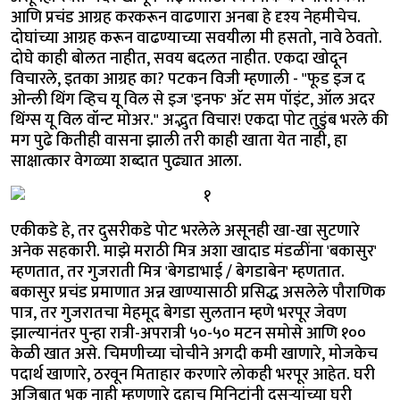
आणि प्रचंड आग्रह करकरून वाढणारा अनबा हे दृश्य नेहमीचेच.
दोघांच्या आग्रह करून वाढण्याच्या सवयीला मी हसतो, नावे ठेवतो.
दोघे काही बोलत नाहीत, सवय बदलत नाहीत. एकदा खोदून
विचारले, इतका आग्रह का? पटकन विजी म्हणाली - "फूड इज द
ओन्ली थिंग व्हिच यू विल से इज 'इनफ' अ‍ॅट सम पॉइंट, ऑल अदर
थिंग्स यू विल वॉन्ट मोअर." अद्भुत विचार! एकदा पोट तुडुंब भरले की
मग पुढे कितीही वासना झाली तरी काही खाता येत नाही, हा
साक्षात्कार वेगळ्या शब्दात पुढ्यात आला.
एकीकडे हे, तर दुसरीकडे पोट भरलेले असूनही खा-खा सुटणारे
अनेक सहकारी. माझे मराठी मित्र अशा खादाड मंडळींना 'बकासुर'
म्हणतात, तर गुजराती मित्र 'बेगडाभाई / बेगडाबेन' म्हणतात.
बकासुर प्रचंड प्रमाणात अन्न खाण्यासाठी प्रसिद्ध असलेले पौराणिक
पात्र, तर गुजरातचा मेहमूद बेगडा सुलतान म्हणे भरपूर जेवण
झाल्यानंतर पुन्हा रात्री-अपरात्री ५०-५० मटन समोसे आणि १००
केळी खात असे. चिमणीच्या चोचीने अगदी कमी खाणारे, मोजकेच
पदार्थ खाणारे, ठरवून मिताहार करणारे लोकही भरपूर आहेत. घरी
अजिबात भूक नाही म्हणणारे दहाच मिनिटांनी दुसऱ्यांच्या घरी