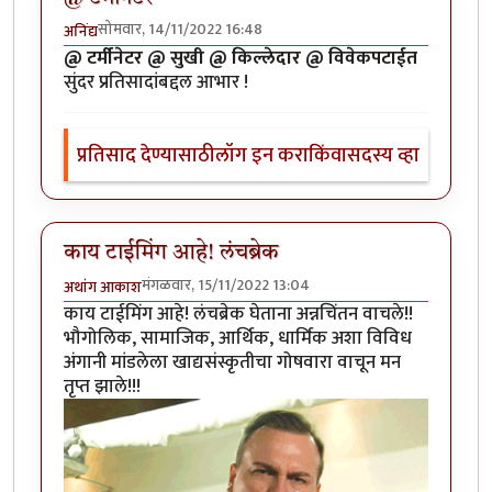
सोमवार, 14/11/2022 16:48
अनिंद्य
@ टर्मीनेटर @ सुखी @ किल्लेदार @ विवेकपटाईत
सुंदर प्रतिसादांबद्दल आभार !
प्रतिसाद देण्यासाठी
लॉग इन करा
किंवा
सदस्य व्हा
काय टाईमिंग आहे! लंचब्रेक
मंगळवार, 15/11/2022 13:04
अथांग आकाश
काय टाईमिंग आहे! लंचब्रेक घेताना अन्नचिंतन वाचले!!
भौगोलिक, सामाजिक, आर्थिक, धार्मिक अशा विविध
अंगानी मांडलेला खाद्यसंस्कृतीचा गोषवारा वाचून मन
तृप्त झाले!!!