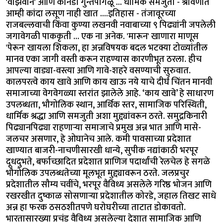
'वाझवान' आणि कानडी गुन्तपांगळू ... धार्मिक समजुती - श्रावणात
आम्ही कांदा लसूण नाही खात ....इतिहास - तंजावूरच्या
राजबल्लवाची किंवा कुण्या लखनवी नवाबाच्या ९ पिढ्यांनी जपलेली
जगावेगळी पाककृती … एक ना अनेक. 'मारून' खाणारा माणूस
'पेरून' खायला शिकला, हा अन्नविषयक बदल भटक्या टोळ्यांतील
मानव एका जागी वस्ती करून राहण्यास कारणीभूत ठरला. हीच
आपल्या वाड्या-वस्त्या आणि गावे-शहरे वसण्याची सुरुवात.
कालपरत्वे काय खावे आणि काय खाऊ नये याचे दीर्घ चिंतन मानवी
समाजाच्या वेगवेगळ्या स्तरांत झालेले आहे. ‘काय खावे’ हे साधारण
उपलब्धता, भौगोलिक स्थान, आर्थिक स्तर, सामाजिक परिस्थिती,
धार्मिक श्रद्धा आणि समजुती अशा मुद्द्यांवरून ठरते. समुद्रकिनारी
पिढ्यानपिढ्या राहणाऱ्या समाजाचे प्रमुख अन्न भात आणि मासे-
जलचर असणार, हे ओघानेच आले. कमी पावसाच्या प्रदेशात
खाण्यात बाजरी-नाचणीसारखी धान्ये, सुपीक नद्यांकाठी भरपूर
दूधदुभते, बर्फाच्छादित प्रदेशात प्राणिज पदार्थांची रेलचेल हे सगळे
भौगोलिक उपलब्धतेच्या मूलभूत मुद्द्यावरून ठरते. जलप्रचुर
प्रदेशातील सौम्य चवींचे, भरपूर वैविध्य असलेले गरिष्ठ भोजन आणि
रखरखीत दुष्काळ सोसणाऱ्या प्रदेशातील कोरडे, जहाल तिखट साधे
अन्न हा फरक ठसठशीतपणे घरोघरीच्या ताटात डोकावतो.
भारतासारख्या प्रचंड वैविध्य असलेल्या देशात सामाजिक आणि