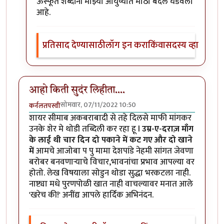
ऊस्फूर्त शब्दांनी माझ्या आयुष्यात मोठा बदल घडवला
आहे.
प्रतिसाद देण्यासाठी
लॉग इन करा
किंवा
सदस्य व्हा
आहो किती सुदंर लिहीता....
सोमवार, 07/11/2022 10:50
कर्नलतपस्वी
शायर सीमाब अकबराबादी से तहे दिलसे माफी मांगकर
उनके शेर मे थोडी तब्दिली कर रहा हू l
उम्र-ए-दराज़ माँग
के लाई थी चार दिन दो पकाने में कट गए और दो खाने
में
आमचे आजोबा प पु मामा देशपांडे नेहमी सांगत जेवणा
बरोबर बनवणाऱ्याचे विचार,भावनांचा प्रभाव आपल्या वर
होतो. लेख विषयाला सोडुन थोडा सुद्धा भरकटला नाही.
नाष्ट्या मधे पुरणपोळी खात नाही वाचल्यावर मनात आले
'खरेच की!' अनींद्य आपले हार्दिक अभिनंदन.