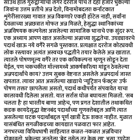
साउथ हॉल गुरुद्वाऱ्याचा लंगर दररोज पाच ते दहा हजार भुकेल्या
जिवांना उत्तम प्रतीचे अन्न देतो, विनामोबदला! कर्नाटकात
शृंगेरीसारख्या गावात अन्न विकणारे एकही हॉटेल नाही, सर्वांना
देवळाच्या अन्नछत्रात मोफत अन्न मिळते, हेसुद्धा स्थानिकांच्या
अन्नविषयक कल्पनेला असलेल्या सामाजिक भानाचे एक सुंदर रूप.
एक अध्याय आपण खात असलेल्या अन्नाच्या शुद्धतेचा. उघड्यावरचे
पदार्थ खाऊ नये वगैरे सगळे पुस्तकात. प्रत्यक्षात दररोज कोट्यवधी
लोक रस्त्यावर अत्यंत अस्वच्छ पद्धतीने तयार केलेले अन्न खातात.
त्यातले पोषणमूल्य वगैरे तर एक कविकल्पना म्हणून सोडून देता
येईल, पण चकचकीत मॉल्समध्ये आकर्षकरित्या मांडून ठेवलेल्या
अन्नपदार्थांचे काय? उत्तम सुबक वेष्टनात असलेले अन्नपदार्थ जास्त
खपतात. त्यावर आत असलेल्या खाद्याचे 'न्यूट्रिशन फॅक्ट्स' उर्फ
पोषण तक्ता' छापलेला असतो, पदार्थ कधीपर्यंत संपवावेत याचा
कालावधी दिलेला असतो. यात सर्रास घोळ बघायला मिळतो. 'सब
चलता है' हा भारतीय बाणा आहेच, पण प्रगत देशातील तथाकथित
कडक कायदेसुद्धा वेष्टनबंद पदार्थांच्या गुणवत्तेबद्दल आणि त्यात
असलेल्या घटक पदार्थांबद्दल पूर्ण खात्री देऊ शकत नाहीत. मुळात
यासंबंधित सगळीकडच्या कायद्यात पळवाटा फार आहेत.
जगभरच्या विविधभाषी साहित्यात कळत-नकळत अन्नविचार
डोकावतो. भुकेल्या जनतेला 'ब्रेड नसेल तर केक खा' असा उपदेश