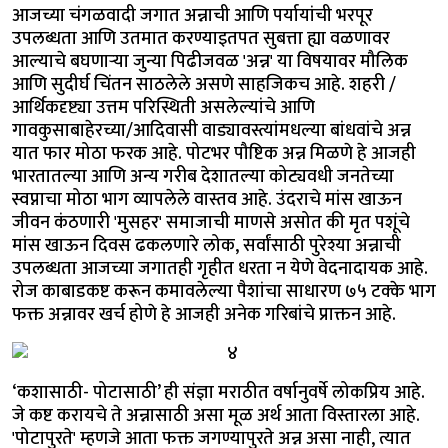
आजच्या चंगळवादी जगात अन्नाची आणि पर्यायांची भरपूर
उपलब्धता आणि उतमात करण्याइतपत सुबत्ता ह्या वळणावर
आल्याचे बघणाऱ्या जुन्या पिढीजवळ 'अन्न' या विषयावर मौलिक
आणि सुदीर्घ चिंतन साठलेले असणे साहजिकच आहे. शहरी /
आर्थिकदृष्ट्या उत्तम परिस्थिती असलेल्यांचे आणि
गावकुसाबाहेरच्या/आदिवासी वाड्यावस्त्यांमधल्या बांधवांचे अन्न
यात फार मोठा फरक आहे. पोटभर पौष्टिक अन्न मिळणे हे आजही
भारतातल्या आणि अन्य गरीब देशातल्या कोट्यवधी जनतेच्या
स्वप्नाचा मोठा भाग व्यापलेले वास्तव आहे. उंदराचे मांस खाऊन
जीवन कंठणारी 'मुसहर' समाजाची माणसे असोत की मृत पशूंचे
मांस खाऊन दिवस ढकलणारे लोक, सर्वांसाठी पुरेश्या अन्नाची
उपलब्धता आजच्या जगातही गृहीत धरता न येणे वेदनादायक आहे.
रोज काबाडकष्ट करून कमावलेल्या पैशांचा साधारण ७५ टक्के भाग
फक्त अन्नावर खर्च होणे हे आजही अनेक गरिबांचे प्राक्तन आहे.
‘कशासाठी- पोटासाठी’ ही संज्ञा मराठीत वर्षानुवर्षे लोकप्रिय आहे.
जे कष्ट करायचे ते अन्नासाठी असा मूळ अर्थ आता विस्तारला आहे.
'पोटापुरते' म्हणजे आता फक्त जगण्यापुरते अन्न असा नाही, त्यात