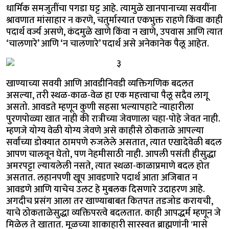
धार्मिक समजुतींचा पगडा घट्ट आहे. त्यामुळे खानपानाच्या सवयींना
श्रावणात मांसाहार न करणे, चतुर्मास्यात एकभुक्त राहणे किंवा काही
पदार्थ वर्ज्य असणे, कंदमुळे खाणे किंवा न खाणे, उपवास आणि त्यात
‘चालणारे’ आणि ‘न चालणारे’ पदार्थ असे अनेकानेक पैलू आहेत.
खाण्याच्या सवयी आणि आवडीनिवडी व्यक्तिगणिक बदलत
असल्या, तरी स्थळ-काळ-वेळ हा एक महत्त्वाचा पैलू सदैव लागू
असतो. आवडते म्हणून कुणी सहसा भल्यापहाटे न्याहारीला
पुरणपोळ्या खात नाही की रात्रीच्या जेवणाला चहा-पोहे जेवत नाही.
म्हणजे योग्य वेळी योग्य जेवणे असे काहीसे ठोकताळे आपल्या
सर्वांच्या डोक्यात ठामपणे रुजलेले असतात, त्यात एखादेवेळी बदल
आपण चालवून घेतो, पण नेहमीसाठी नाही. आपली पसंती हीसुद्धा
अमरपट्टा ल्यायलेली नसते, त्यात स्थळा-काळाप्रमाणे बदल होत
असतात. लहानपणी खूप आवडणारे पदार्थ आता अजिबात न
आवडणे आणि याचेच उलट हे मुबलक दिसणारे उदाहरण आहे.
अगदीच प्रसंग आला तर खाण्याबाबत कितपत तडजोड करायची,
याचे ठोकताळेसुद्धा व्यक्तिपरत्वे बदलतात. काही आपद्धर्म म्हणून जे
मिळेल ते खातात. मूळच्या शाकाहारी सारस्वत ब्राह्मणांनी 'मासे