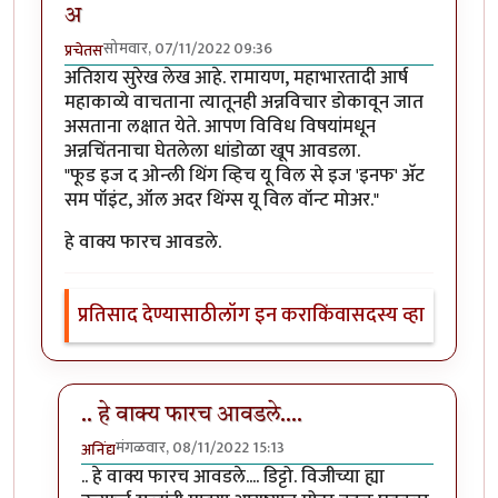
अ
सोमवार, 07/11/2022 09:36
प्रचेतस
अतिशय सुरेख लेख आहे. रामायण, महाभारतादी आर्ष
महाकाव्ये वाचताना त्यातूनही अन्नविचार डोकावून जात
असताना लक्षात येते. आपण विविध विषयांमधून
अन्नचिंतनाचा घेतलेला धांडोळा खूप आवडला.
"फूड इज द ओन्ली थिंग व्हिच यू विल से इज 'इनफ' अ‍ॅट
सम पॉइंट, ऑल अदर थिंग्स यू विल वॉन्ट मोअर."
हे वाक्य फारच आवडले.
प्रतिसाद देण्यासाठी
लॉग इन करा
किंवा
सदस्य व्हा
.. हे वाक्य फारच आवडले....
मंगळवार, 08/11/2022 15:13
अनिंद्य
In reply to
फूड इज द ओन्ली थिंग व्हिच यू विल से इज 'इनफ'
.. हे वाक्य फारच आवडले.... डिट्टो. विजीच्या ह्या