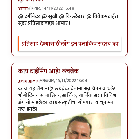
सोमवार, 14/11/2022 16:48
अनिंद्य
@ टर्मीनेटर @ सुखी @ किल्लेदार @ विवेकपटाईत
सुंदर प्रतिसादांबद्दल आभार !
प्रतिसाद देण्यासाठी
लॉग इन करा
किंवा
सदस्य व्हा
काय टाईमिंग आहे! लंचब्रेक
मंगळवार, 15/11/2022 13:04
अथांग आकाश
काय टाईमिंग आहे! लंचब्रेक घेताना अन्नचिंतन वाचले!!
भौगोलिक, सामाजिक, आर्थिक, धार्मिक अशा विविध
अंगानी मांडलेला खाद्यसंस्कृतीचा गोषवारा वाचून मन
तृप्त झाले!!!