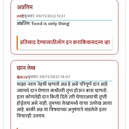
अप्रतिम
बुधवार, 09/11/2022 13:31
नगरी
अप्रतिम 'food is only thing'
प्रतिसाद देण्यासाठी
लॉग इन करा
किंवा
सदस्य व्हा
छान लेख
बुधवार, 09/11/2022 14:07
श्वेता२४
माझा नवरा नेहमी म्हणतो अन्न हे असे परिपूर्ण दान आहे
ज्यामधे दान घेणारा कधीतरी तृप्त होऊन बास म्हणतो.
इतर कोणतेही दान किती दिले तरी घेणाऱअयाची तृप्ती
होईलच असे नाही. तुमच्या लेखामध्ये याचा उल्लेख आला
आहे. बाकी अन्न या विषयाच्या अनुषंगाने मांडलेले इतर
विचारही उत्तमच.