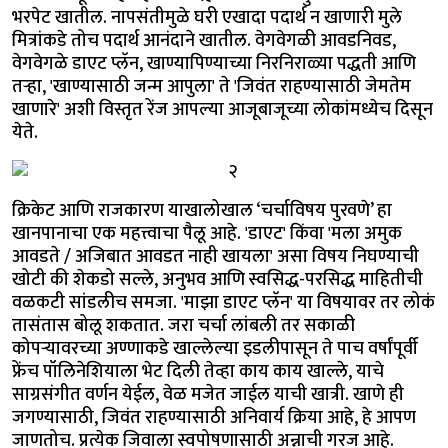
भरपेट खातील. नापसंतीमुळे घरी एखादा पदार्थ न खाणारी मुले
मित्रांकडे तोच पदार्थ आनंदाने खातील. वेगवेगळी आवडनिवड,
वेगवेगळे डाएट प्लॅन, खाण्यापिण्याच्या निरनिराळ्या पद्धती आणि
तऱ्हा, 'खाण्यासाठी जन्म आपुला' ते 'जिवंत राहण्यासाठी जेमतेम
खाणारे' अशी विस्तृत रेंज आपल्या आजूबाजूच्या लोकांमध्येच दिसून
येते.
क्रिकेट आणि राजकारण याखालोखाल ‘चर्चाविषय पुरवणे’ हा
खानपानाचा एक महत्त्वाचा पैलू आहे. 'डाएट' किंवा 'मला अमुक
आवडते / अजिबात आवडत नाही खायला' असा विषय निघण्याची
खोटी की शेकडो सल्ले, अनुभव आणि स्वसिद्ध-परसिद्ध माहितीची
वळकटी सांडलीच समजा. 'माझा डाएट प्लॅन' या विषयावर तर लोकं
तासंतास बोलू शकतात. जरा चर्चा लांबली तर सकाळी
कोपऱ्यावरच्या अण्णाकडे खाल्लेल्या इडलीपासून ते पाच वर्षांपूर्वी
फ्रेंच पॉलिनेशियाला भेट दिली तेव्हा काय काय खाल्ले, याचे
साग्रसंगीत वर्णन येईल, वेळ मजेत जाईल याची खात्री. खाणे ही
जगण्यासाठी, जिवंत राहण्यासाठी अनिवार्य क्रिया आहे, हे आपण
जाणतोच. प्रत्येक जिवाला स्वपोषणासाठी अन्नाची गरज आहे.