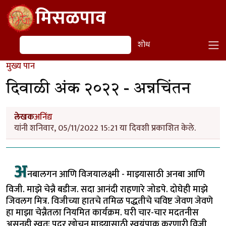
Skip to main content
मिसळपाव
शोध
शोध
मुख्य पान
दिवाळी अंक २०२२ - अन्नचिंतन
लेखक
अनिंद्य
यांनी शनिवार, 05/11/2022 15:21 या दिवशी प्रकाशित केले.
अ
नबालगन आणि विजयालक्ष्मी - माझ्यासाठी अनबा आणि
विजी. माझे चेन्नै बडीज. सदा आनंदी राहणारे जोडपे. दोघेही माझे
जिवलग मित्र. विजीच्या हातचे तमिळ पद्धतीचे चविष्ट जेवण जेवणे
हा माझा चेन्नैतला नियमित कार्यक्रम. घरी चार-चार मदतनीस
असूनही स्वतः पदर खोचून माझ्यासाठी स्वयंपाक करणारी विजी