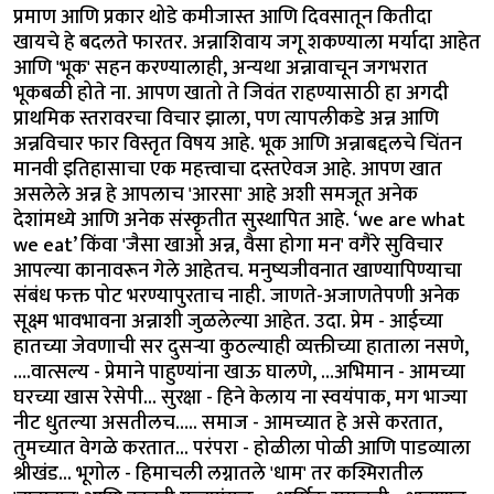
प्रमाण आणि प्रकार थोडे कमीजास्त आणि दिवसातून कितीदा
खायचे हे बदलते फारतर. अन्नाशिवाय जगू शकण्याला मर्यादा आहेत
आणि 'भूक' सहन करण्यालाही, अन्यथा अन्नावाचून जगभरात
भूकबळी होते ना. आपण खातो ते जिवंत राहण्यासाठी हा अगदी
प्राथमिक स्तरावरचा विचार झाला, पण त्यापलीकडे अन्न आणि
अन्नविचार फार विस्तृत विषय आहे. भूक आणि अन्नाबद्दलचे चिंतन
मानवी इतिहासाचा एक महत्त्वाचा दस्तऐवज आहे. आपण खात
असलेले अन्न हे आपलाच 'आरसा' आहे अशी समजूत अनेक
देशांमध्ये आणि अनेक संस्कृतीत सुस्थापित आहे. ‘we are what
we eat’ किंवा 'जैसा खाओ अन्न, वैसा होगा मन' वगैरे सुविचार
आपल्या कानावरून गेले आहेतच. मनुष्यजीवनात खाण्यापिण्याचा
संबंध फक्त पोट भरण्यापुरताच नाही. जाणते-अजाणतेपणी अनेक
सूक्ष्म भावभावना अन्नाशी जुळलेल्या आहेत. उदा. प्रेम - आईच्या
हातच्या जेवणाची सर दुसऱ्या कुठल्याही व्यक्तीच्या हाताला नसणे,
….वात्सल्य - प्रेमाने पाहुण्यांना खाऊ घालणे, …अभिमान - आमच्या
घरच्या खास रेसेपी... सुरक्षा - हिने केलाय ना स्वयंपाक, मग भाज्या
नीट धुतल्या असतीलच….. समाज - आमच्यात हे असे करतात,
तुमच्यात वेगळे करतात... परंपरा - होळीला पोळी आणि पाडव्याला
श्रीखंड... भूगोल - हिमाचली लग्नातले 'धाम' तर कश्मिरातील