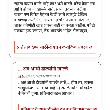
रहाता व्यसन बनले आहे का? असे वाटते. बरेच वेळा अन्न
आधि डोळ्यांनी खाल्ले जाते, सध्या तर सजावटीचा
करता पण विषेश मेहनत केली जाते त्यामुळे देखिल
बर्‍याचदा गरजे पेक्षा जास्त अन्न पोटात जाते. पोटा पेक्षा
जास्त कोणीही खाउ शकत नाही या करता बाडीस. फोटो
एकदम हाय क्लास, लैच आवडले आहेत. पैजारबुवा,
प्रतिसाद देण्यासाठी
लॉग इन करा
किंवा
सदस्य व्हा
... अन्न आधी डोळ्यांनी खाल्ले
बुधवार, 07/12/2022 11:31
अनिंद्य
In reply to
आवडले
by
ज्ञानोबाचे पैजार
... अन्न आधी डोळ्यांनी खाल्ले जाते,.... होय तर, त्याला
'चक्षुभोज'
असा शब्द आहे :-) सगळे फोटो मोबाईल
कॅमेराची कृपा. प्रतिसादाबद्दल आभार !
प्रतिसाद देण्यासाठी
लॉग इन करा
किंवा
सदस्य व्हा