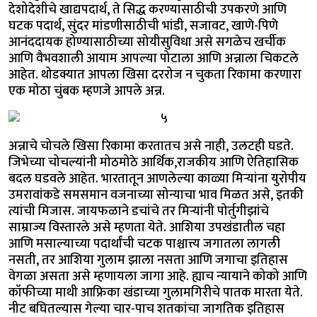
देशोदेशीचे खाद्यपदार्थ, ते सिद्ध करण्यासाठीची उपकरणे आणि
घटक पदार्थ, सुंदर मांडणीसाठीची भांडी, सजावट, खाणे-पिणे
आनंददायक होण्यासाठीच्या सोयीसुविधा असे सगळेच खर्चीक
आणि वैभवशाली आयाम आपल्या पोटाला आणि अन्नाला चिकटले
आहेत. थोडक्यात आपला खिसा दररोज न चुकता रिकामा करणारा
एक मोठा चुंबक म्हणजे आपले अन्न.
अन्नाचे चोचले खिसा रिकामा करतातच असे नाही, उलटही घडते.
जिभेच्या चोचल्यांनी मोठमोठे आर्थिक,राजकीय आणि ऐतिहासिक
बदल घडवले आहेत. भारतातून आणलेल्या काळ्या मिऱ्यांना युरोपीय
उमरावांकडे समसमान वजनाच्या सोन्याचा भाव मिळत असे, इतकी
त्यांची मिजास. जायफळाने डचांचे तर मिऱ्यांनी पोर्तुगीझांचे
साम्राज्य विस्तारले असे म्हणता येते. आशिया उपखंडातील चहा
आणि मसाल्याच्या पदार्थांची चटक पाश्चात्त्य जगातला लागली
नसती, तर आशिया गुलाम झाला नसता आणि जगाचा इतिहास
वेगळा असता असे म्हणायला जागा आहे. ह्याच न्यायाने कोको आणि
कॉफीच्या माथी आफ्रिका खंडाच्या गुलामगिरीचे पातक मारता येते.
नीट बघितल्यास गेल्या चार-पाच शतकांचा जागतिक इतिहास