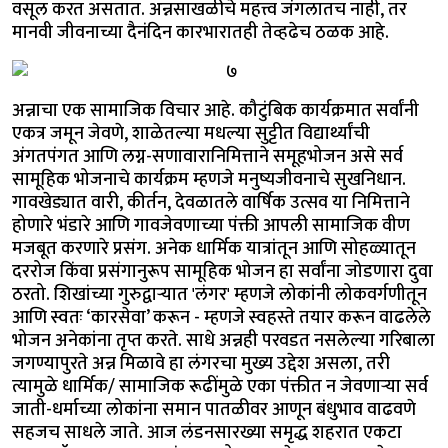
वसूल करत असतात. अन्नसाखळीचे महत्त्व जंगलातच नाही, तर
मानवी जीवनाच्या दैनंदिन कारभारातही तेव्हढेच ठळक आहे.
अन्नाचा एक सामाजिक विचार आहे. कौटुंबिक कार्यक्रमात सर्वांनी
एकत्र जमून जेवणे, शाळेतल्या मधल्या सुट्टीत विद्यार्थ्यांची
अंगतपंगत आणि लग्न-सणावारानिमित्ताने समूहभोजन असे सर्व
सामूहिक भोजनाचे कार्यक्रम म्हणजे मनुष्यजीवनाचे सुखनिधान.
गावखेड्यात वारी, कीर्तन, देवळातले वार्षिक उत्सव या निमित्ताने
होणारे भंडारे आणि गावजेवणाच्या पंक्ती आपली सामाजिक वीण
मजबूत करणारे प्रसंग. अनेक धार्मिक यात्रांतून आणि सोहळ्यातून
दररोज किंवा प्रसंगानुरूप सामूहिक भोजन हा सर्वांना जोडणारा दुवा
ठरतो. शिखांच्या गुरुद्वाऱ्यात 'लंगर' म्हणजे लोकांनी लोकवर्गणीतून
आणि स्वतः ‘कारसेवा’ करून - म्हणजे स्वहस्ते तयार करून वाढलेले
भोजन अनेकांना तृप्त करते. साधे अन्नही परवडत नसलेल्या गरिबाला
जगण्यापुरते अन्न मिळावे हा लंगरचा मुख्य उद्देश असला, तरी
त्यामुळे धार्मिक/ सामाजिक रूढींमुळे एका पंक्तीत न जेवणाऱ्या सर्व
जाती-धर्माच्या लोकांना समान पातळीवर आणून बंधुभाव वाढवणे
सहजच साधले जाते. आज लंडनसारख्या समृद्ध शहरात एकटा