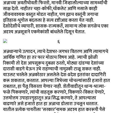
अन्नाच्या अवतीभोवती फिरतो, मानवी जिव्हालौल्याच्या सामर्थ्याची
साक्ष देतो. नाहीतर चहा-कॉफी,चॉकलेट आणि मसाले काही
जीवनावश्यक वस्तुत मोडत नाहीत, पण ह्याच वस्तूंनी जगाचा
इतिहास-भूगोल बदलला हे सत्य दृष्टीआड करता येत नाही.
देशोदेशीचे व्यापारी, शासक-राज्यकर्ते, सामान्य लोक सगळेच एका
अदृश्य अन्नसूत्राने एकमेकांशी बांधलेले दिसून येतात.
अन्नधान्याचे उत्पादन, त्याचे देशभर-जगभर वितरण आणि त्यामागचे
आर्थिक गणित हा तर फार मोठाच विषय आहे. ज्याची झोळी
रिकामी तो देश आपसूकच दुबळा ठरतो, मोठ्या दांडग्या देशांच्या
दाराशी वाडगे घेऊन उभे राहण्याची नामुश्की टाळू शकत नाही.
याउलट भरलेले अन्नकोठार असलेले देश-प्रदेश इतरांवर दादागिरी
करू शकतात, करतात. आपल्या जिभेच्या चोचल्यांसाठी हजारो हात
राबतात, हा पैलू विसरता येणार नाही. शेतीवाडीतून धान्य-भाज्या-
फळे पिकवणारे, त्यांची वाहतूक करणारे, विकणारे-विकत घेणारे,
उत्तमोत्तम उपाहारगृहातून अन्न सिद्ध करणारे, ते आपल्याला
वाढणारे असे हजारो हात हा अन्नाचा डोलारा उचलून धरतात.
यातील प्रत्येक पायरीला ‘सरकार’नामक अदृश्य हात कररूपी पैसे