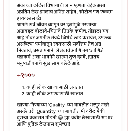
अंकाच्या ललित विभागाची शान म्हणता येईल असा
अप्रतिम लेख झालाय अनिंद्य साहेब, फोटोज पण एकदम
हायक्लास 👍
आपले सर्व जीवन व्यापून वर दशांगुळे उरणाऱ्या
अन्नाबद्दल बोलावे-चिंतावे तितके कमीच. तोंडाला चव
आहे तोवर जमतील तेवढे जिभेचे लाड करावेत, उपलब्ध
असलेल्या पर्यायातून स्वतःसाठी सर्वोत्तम तेच अन्न
निवडावे, प्रसन्न मनाने शिजवावे आणि मग 'जाणिजे
यज्ञकर्म' अशा भावनेने खाऊन तृप्त व्हावे, ह्यातच
मनुष्यजीवनाचे सुख सामावलेले आहे.
+१०००
काही लोकं खाण्यासाठी जगतात
काही लोकं जगण्यासाठी खातात
खाण्या-पिण्याच्या 'Quality' च्या बाबतीत भरपुर नखरे
असले तरी 'Quantity' च्या बाबतीत मी वरील पैकी
दुसऱ्या प्रकारात मोडतो 😀 ह्या चवीष्ट लेखासाठी आभार
आणि पुढिल लेखनास शुभेच्छा!