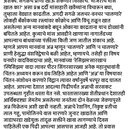
अशक्य. सगळेच प्राणी खाऊ शकणारे विरळाच. 'मांजरीचे मांस
खाल का?' असा प्रश्न दर्दी मांसाहारी खवैय्यांना विचारून बघा,
तुम्हाला वेड्यात काढतील. अगदी सगळे जलचर-वनचर 'चालणारे'
लोकही बँकॉकच्या रस्त्यांवर कॉक्रोच आणि विंचू तळून खात
असलेल्या अन्य मानवांकडे बघून ओकाऱ्या काढताना याच डोळ्यांनी
बघितले आहेत. कुत्र्याचे मांस आवडीने खाणाऱ्या नागालँडच्या
आपल्याच बांधवांच्या पंक्तीला किती जण जातील शंकाच आहे.
म्हणजे आपण मानवांना अन्न म्हणून 'चालणारे' आणि 'न चालणारे'
प्राणी हेसुद्धा वंशविद्वेषाचे बळी आहेत, म्हणायचे. तसेही हा विषय
घनघोर वादविवादाचा आहे, मानवांच्या 'रेसिझम'सारखाच
'स्पिसिझम' वाद! त्यावर पीटर सिंगरसारख्या अनेक महानुभावांनी
चिंतन-अध्ययन करून ग्रंथ लिहिले आहेत आणि ‘अन्न’ या विषयावर
चिंतन-संशोधन करणारे विद्वान त्यावर वर्षानुवर्षे भरपूर वाद घालत
आहेत. आपल्या देशात आदल्या पिढीपर्यंत अन्नाची सरसकट
उपलब्धता गृहीत धरता येत नसे. भारतासारख्या शेतीप्रधान देशातही
आर्थिकदृष्ट्या जेमतेम असलेल्या जनतेला दोन वेळच्या जेवणापुरते
अन्न मिळेलच अशी खात्री नव्हती. अन्नाचे रेशनिंग, निकृष्ट प्रतीचा
लाल गहू, पामोलिनचे वास मारणारे जुनाट खाद्यतेल आणि
जाडाभरडा खडेयुक्त तांदूळ सक्तीने खावा लागण्याचे दिवस
पाहिलेली एक पिढी आपल्या आसपास आजही आहे. तो प्रवास