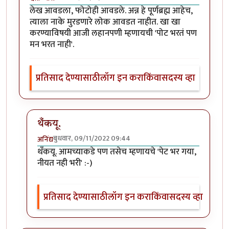
लेख आवडला, फोटोही आवडले. अन्न हे पूर्णब्रह्म आहेच,
त्याला नाके मुरडणारे लोक आवडत नाहीत. खा खा
करण्याविषयी आजी लहानपणी म्हणायची 'पोट भरतं पण
मन भरत नाही'.
प्रतिसाद देण्यासाठी
लॉग इन करा
किंवा
सदस्य व्हा
थँकयू.
बुधवार, 09/11/2022 09:44
अनिंद्य
In reply to
लेख आवडला, फोटोही आवडले.
by
श्वेता व्यास
थँकयू. आमच्याकडे पण तसेच म्हणायचे 'पेट भर गया,
नीयत नही भरी' :-)
प्रतिसाद देण्यासाठी
लॉग इन करा
किंवा
सदस्य व्हा