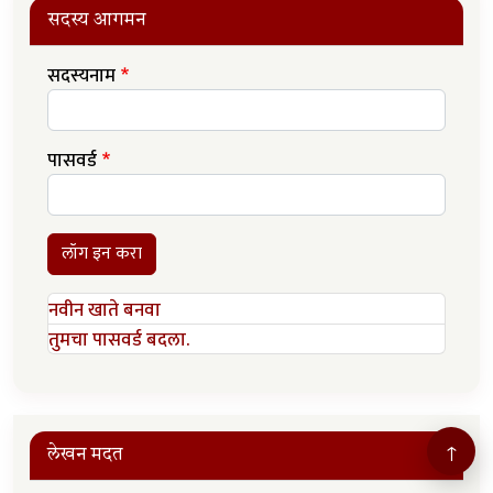
सदस्य आगमन
सदस्यनाम
पासवर्ड
लॉग इन करा
नवीन खाते बनवा
तुमचा पासवर्ड बदला.
↑
लेखन मदत