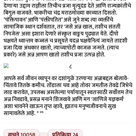
देणाऱ्या उद्दाम राज्ञीला तिचीच प्रजा मृत्युदंड देते आणि राज्यक्रांतीचे
बिगुल वाजवते. भाकरीचा चंद्र मराठमोळ्या काव्यात दिसतो.
‘पंक्तिपावन’ आणि ‘पंक्तीपतित’ असे जुने शब्द त्या व्यक्तींचे
सामाजिक स्थान दर्शवतात, तर 'जसे अन्न खाल, तशीच संतती
निपजेल' असा इशारा देणारे संस्कृत वाङ्मय पुढ्यात येते. दीपो
भक्षयते ध्वान्तम कज्जलं च प्रसूयते यदन्न भक्षयेनित्यं जायते तादृशी
प्रजा दिवा अंधकार खातो, त्याच्यापोटी काजळ जन्मते. (त्याच
प्रकारे) जसे अन्न आपण खातो तशीच प्रजा उत्पन्न होते.
आपले सर्व जीवन व्यापून वर दशांगुळे उरणाऱ्या अन्नाबद्दल बोलावे-
चिंतावे तितके कमीच. तोंडाला चव आहे तोवर जमतील तेवढे जिभेचे
लाड करावेत, उपलब्ध असलेल्या पर्यायातून स्वतःसाठी सर्वोत्तम तेच
अन्न निवडावे, प्रसन्न मनाने शिजवावे आणि मग 'जाणिजे यज्ञकर्म'
अशा भावनेने खाऊन तृप्त व्हावे, ह्यातच मनुष्यजीवनाचे सुख
सामावलेले आहे. * **
वाचने
10058
प्रतिक्रिया
24