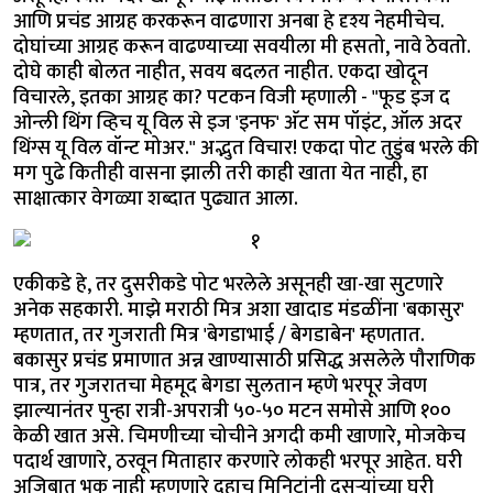
आणि प्रचंड आग्रह करकरून वाढणारा अनबा हे दृश्य नेहमीचेच.
दोघांच्या आग्रह करून वाढण्याच्या सवयीला मी हसतो, नावे ठेवतो.
दोघे काही बोलत नाहीत, सवय बदलत नाहीत. एकदा खोदून
विचारले, इतका आग्रह का? पटकन विजी म्हणाली - "फूड इज द
ओन्ली थिंग व्हिच यू विल से इज 'इनफ' अ‍ॅट सम पॉइंट, ऑल अदर
थिंग्स यू विल वॉन्ट मोअर." अद्भुत विचार! एकदा पोट तुडुंब भरले की
मग पुढे कितीही वासना झाली तरी काही खाता येत नाही, हा
साक्षात्कार वेगळ्या शब्दात पुढ्यात आला.
एकीकडे हे, तर दुसरीकडे पोट भरलेले असूनही खा-खा सुटणारे
अनेक सहकारी. माझे मराठी मित्र अशा खादाड मंडळींना 'बकासुर'
म्हणतात, तर गुजराती मित्र 'बेगडाभाई / बेगडाबेन' म्हणतात.
बकासुर प्रचंड प्रमाणात अन्न खाण्यासाठी प्रसिद्ध असलेले पौराणिक
पात्र, तर गुजरातचा मेहमूद बेगडा सुलतान म्हणे भरपूर जेवण
झाल्यानंतर पुन्हा रात्री-अपरात्री ५०-५० मटन समोसे आणि १००
केळी खात असे. चिमणीच्या चोचीने अगदी कमी खाणारे, मोजकेच
पदार्थ खाणारे, ठरवून मिताहार करणारे लोकही भरपूर आहेत. घरी
अजिबात भूक नाही म्हणणारे दहाच मिनिटांनी दुसऱ्यांच्या घरी