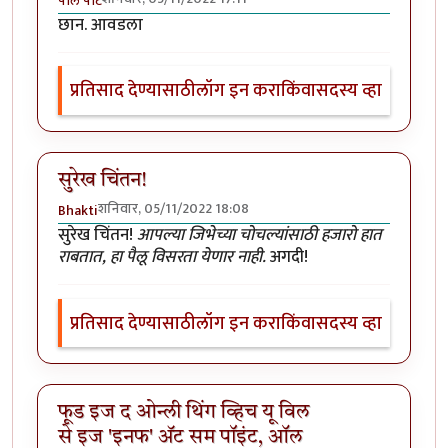
पॉल पॉट
छान. आवडला
प्रतिसाद देण्यासाठी
लॉग इन करा
किंवा
सदस्य व्हा
सुरेख चिंतन!
शनिवार, 05/11/2022 18:08
Bhakti
सुरेख चिंतन!
आपल्या जिभेच्या चोचल्यांसाठी हजारो हात
राबतात, हा पैलू विसरता येणार नाही.
अगदी!
प्रतिसाद देण्यासाठी
लॉग इन करा
किंवा
सदस्य व्हा
फूड इज द ओन्ली थिंग व्हिच यू विल
से इज 'इनफ' अ‍ॅट सम पॉइंट, ऑल