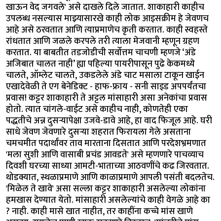
खाऊन वेद जगवले' असे दाखले दिले जातात. शाकाहारी काहीच
उपलब्ध नसल्यास माझ्यासारखे काही लोक आइसक्रीम हे जेवणच
आहे असे ठरवतात आणि त्याप्रमाणेच कृती करतात. काही स्वहस्ते
रांधतात आणि जळले करपले तरी त्याला मेजवानी म्हणून ग्रहण
करतात. या बाबतीत तडजोडीची सर्वोत्तम चाचणी म्हणजे ‘अंडे
अजिबात चालत नाही’ ह्या पहिल्या पायरीपासून पुढे केकमध्ये
चालते, ऑम्लेट चालते, उकडलेले अंडे चाट मसाला टाकून खाईन
एखादेवेळी ते एग बेनेडिक्ट - हाफ-फ्राय - सनी साइड अपपर्यंतचा
प्रवास! कट्टर शाकाहारी ते अट्टल मांसाहारी असा अनेकांचा प्रवास
होतो. त्यात चांगले-वाईट असे काहीच नाही, कोणतेही एका
पद्धतीचे अन्न दुसऱ्यापेक्षा उजवे-डावे आहे, हा वाद फिजूल आहे. घरी
साधे जेवण जेवणारे दुसऱ्या शहरात फिरायला गेले असताना
चमचमीत पदार्थांवर ताव मारताना दिसतात आणि परदेशभ्रमणात
'मला सुशी आणि वासाबी प्रचंड आवडते' असे म्हणणारे पाचव्याच
दिवशी घरच्या साध्या आमटी-भाताच्या आठवणींचे कढ जिरवतात.
थोडक्यात, स्थळाप्रमाणे आणि काळाप्रमाणे आपली पसंती बदलतेच.
'मिळेल ते खावे' असा सल्ला कट्टर शाकाहारी असलेल्या लोकांना
हमखास देण्यात येतो. मांसाहारी असलेल्यांचे काही वेगळे आहे का
? नाही. काही मासे खात नाहीत, तर काहींना कच्चे मांस खाणे