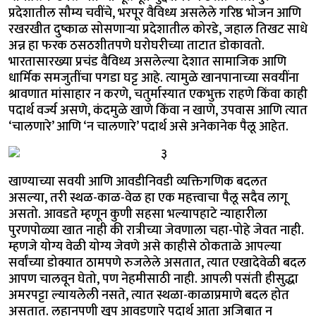
प्रदेशातील सौम्य चवींचे, भरपूर वैविध्य असलेले गरिष्ठ भोजन आणि
रखरखीत दुष्काळ सोसणाऱ्या प्रदेशातील कोरडे, जहाल तिखट साधे
अन्न हा फरक ठसठशीतपणे घरोघरीच्या ताटात डोकावतो.
भारतासारख्या प्रचंड वैविध्य असलेल्या देशात सामाजिक आणि
धार्मिक समजुतींचा पगडा घट्ट आहे. त्यामुळे खानपानाच्या सवयींना
श्रावणात मांसाहार न करणे, चतुर्मास्यात एकभुक्त राहणे किंवा काही
पदार्थ वर्ज्य असणे, कंदमुळे खाणे किंवा न खाणे, उपवास आणि त्यात
‘चालणारे’ आणि ‘न चालणारे’ पदार्थ असे अनेकानेक पैलू आहेत.
खाण्याच्या सवयी आणि आवडीनिवडी व्यक्तिगणिक बदलत
असल्या, तरी स्थळ-काळ-वेळ हा एक महत्त्वाचा पैलू सदैव लागू
असतो. आवडते म्हणून कुणी सहसा भल्यापहाटे न्याहारीला
पुरणपोळ्या खात नाही की रात्रीच्या जेवणाला चहा-पोहे जेवत नाही.
म्हणजे योग्य वेळी योग्य जेवणे असे काहीसे ठोकताळे आपल्या
सर्वांच्या डोक्यात ठामपणे रुजलेले असतात, त्यात एखादेवेळी बदल
आपण चालवून घेतो, पण नेहमीसाठी नाही. आपली पसंती हीसुद्धा
अमरपट्टा ल्यायलेली नसते, त्यात स्थळा-काळाप्रमाणे बदल होत
असतात. लहानपणी खूप आवडणारे पदार्थ आता अजिबात न