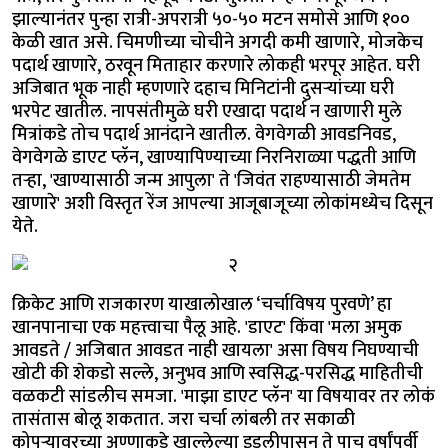
झाल्यानंतर पुन्हा रात्री-अपरात्री ५०-५० मटन समोसे आणि १००
केळी खात असे. चिमणीच्या चोचीने अगदी कमी खाणारे, मोजकेच
पदार्थ खाणारे, ठरवून मिताहार करणारे लोकही भरपूर आहेत. घरी
अजिबात भूक नाही म्हणणारे दहाच मिनिटांनी दुसऱ्यांच्या घरी
भरपेट खातील. नापसंतीमुळे घरी एखादा पदार्थ न खाणारी मुले
मित्रांकडे तोच पदार्थ आनंदाने खातील. वेगवेगळी आवडनिवड,
वेगवेगळे डाएट प्लॅन, खाण्यापिण्याच्या निरनिराळ्या पद्धती आणि
तऱ्हा, 'खाण्यासाठी जन्म आपुला' ते 'जिवंत राहण्यासाठी जेमतेम
खाणारे' अशी विस्तृत रेंज आपल्या आजूबाजूच्या लोकांमध्येच दिसून
येते.
क्रिकेट आणि राजकारण याखालोखाल ‘चर्चाविषय पुरवणे’ हा
खानपानाचा एक महत्त्वाचा पैलू आहे. 'डाएट' किंवा 'मला अमुक
आवडते / अजिबात आवडत नाही खायला' असा विषय निघण्याची
खोटी की शेकडो सल्ले, अनुभव आणि स्वसिद्ध-परसिद्ध माहितीची
वळकटी सांडलीच समजा. 'माझा डाएट प्लॅन' या विषयावर तर लोकं
तासंतास बोलू शकतात. जरा चर्चा लांबली तर सकाळी
कोपऱ्यावरच्या अण्णाकडे खाल्लेल्या इडलीपासून ते पाच वर्षांपूर्वी