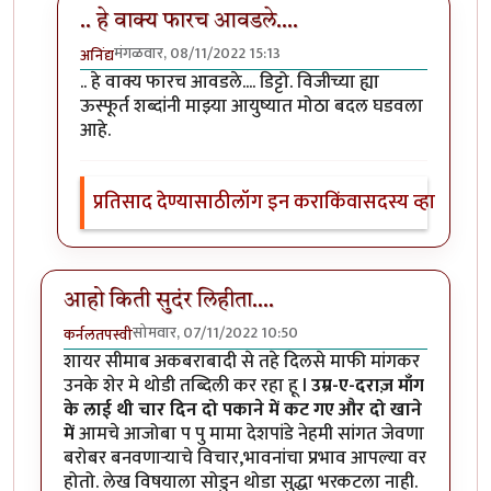
.. हे वाक्य फारच आवडले....
मंगळवार, 08/11/2022 15:13
अनिंद्य
In reply to
फूड इज द ओन्ली थिंग व्हिच यू विल से इज 'इनफ'
.. हे वाक्य फारच आवडले.... डिट्टो. विजीच्या ह्या
ऊस्फूर्त शब्दांनी माझ्या आयुष्यात मोठा बदल घडवला
आहे.
प्रतिसाद देण्यासाठी
लॉग इन करा
किंवा
सदस्य व्हा
आहो किती सुदंर लिहीता....
सोमवार, 07/11/2022 10:50
कर्नलतपस्वी
शायर सीमाब अकबराबादी से तहे दिलसे माफी मांगकर
उनके शेर मे थोडी तब्दिली कर रहा हू l
उम्र-ए-दराज़ माँग
के लाई थी चार दिन दो पकाने में कट गए और दो खाने
में
आमचे आजोबा प पु मामा देशपांडे नेहमी सांगत जेवणा
बरोबर बनवणाऱ्याचे विचार,भावनांचा प्रभाव आपल्या वर
होतो. लेख विषयाला सोडुन थोडा सुद्धा भरकटला नाही.