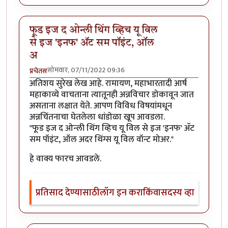
फूड इज द ओन्ली थिंग व्हिच यू विल
से इज 'इनफ' अ‍ॅट सम पॉइंट, ऑल
अ
सोमवार, 07/11/2022 09:36
प्रचेतस
अतिशय सुरेख लेख आहे. रामायण, महाभारतादी आर्ष
महाकाव्ये वाचताना त्यातूनही अन्नविचार डोकावून जात
असताना लक्षात येते. आपण विविध विषयांमधून
अन्नचिंतनाचा घेतलेला धांडोळा खूप आवडला.
"फूड इज द ओन्ली थिंग व्हिच यू विल से इज 'इनफ' अ‍ॅट
सम पॉइंट, ऑल अदर थिंग्स यू विल वॉन्ट मोअर."
हे वाक्य फारच आवडले.
प्रतिसाद देण्यासाठी
लॉग इन करा
किंवा
सदस्य व्हा