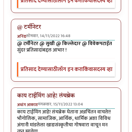
प्रतिसाद देण्यासाठी
लॉग इन करा
किंवा
सदस्य व्हा
@ टर्मीनेटर
सोमवार, 14/11/2022 16:48
अनिंद्य
@ टर्मीनेटर @ सुखी @ किल्लेदार @ विवेकपटाईत
सुंदर प्रतिसादांबद्दल आभार !
प्रतिसाद देण्यासाठी
लॉग इन करा
किंवा
सदस्य व्हा
काय टाईमिंग आहे! लंचब्रेक
मंगळवार, 15/11/2022 13:04
अथांग आकाश
काय टाईमिंग आहे! लंचब्रेक घेताना अन्नचिंतन वाचले!!
भौगोलिक, सामाजिक, आर्थिक, धार्मिक अशा विविध
अंगानी मांडलेला खाद्यसंस्कृतीचा गोषवारा वाचून मन
तृप्त झाले!!!