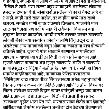
थोडक्यात, स्थळाप्रमाणे आणि काळाप्रमाणे आपली पसंती बदलतेच.
'मिळेल ते खावे' असा सल्ला कट्टर शाकाहारी असलेल्या लोकांना
हमखास देण्यात येतो. मांसाहारी असलेल्यांचे काही वेगळे आहे का
? नाही. काही मासे खात नाहीत, तर काहींना कच्चे मांस खाणे
अशक्य. सगळेच प्राणी खाऊ शकणारे विरळाच. 'मांजरीचे मांस
खाल का?' असा प्रश्न दर्दी मांसाहारी खवैय्यांना विचारून बघा,
तुम्हाला वेड्यात काढतील. अगदी सगळे जलचर-वनचर 'चालणारे'
लोकही बँकॉकच्या रस्त्यांवर कॉक्रोच आणि विंचू तळून खात
असलेल्या अन्य मानवांकडे बघून ओकाऱ्या काढताना याच डोळ्यांनी
बघितले आहेत. कुत्र्याचे मांस आवडीने खाणाऱ्या नागालँडच्या
आपल्याच बांधवांच्या पंक्तीला किती जण जातील शंकाच आहे.
म्हणजे आपण मानवांना अन्न म्हणून 'चालणारे' आणि 'न चालणारे'
प्राणी हेसुद्धा वंशविद्वेषाचे बळी आहेत, म्हणायचे. तसेही हा विषय
घनघोर वादविवादाचा आहे, मानवांच्या 'रेसिझम'सारखाच
'स्पिसिझम' वाद! त्यावर पीटर सिंगरसारख्या अनेक महानुभावांनी
चिंतन-अध्ययन करून ग्रंथ लिहिले आहेत आणि ‘अन्न’ या विषयावर
चिंतन-संशोधन करणारे विद्वान त्यावर वर्षानुवर्षे भरपूर वाद घालत
आहेत. आपल्या देशात आदल्या पिढीपर्यंत अन्नाची सरसकट
उपलब्धता गृहीत धरता येत नसे. भारतासारख्या शेतीप्रधान देशातही
आर्थिकदृष्ट्या जेमतेम असलेल्या जनतेला दोन वेळच्या जेवणापुरते