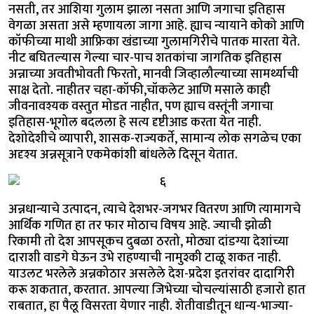
नसती, तर आशिया गुलाम झाला नसता आणि जगाचा इतिहास
वेगळा असता असे म्हणायला जागा आहे. ह्याच न्यायाने कोको आणि
कॉफीच्या माथी आफ्रिका खंडाच्या गुलामगिरीचे पातक मारता येते.
नीट बघितल्यास गेल्या चार-पाच शतकांचा जागतिक इतिहास
अन्नाच्या अवतीभोवती फिरतो, मानवी जिव्हालौल्याच्या सामर्थ्याची
साक्ष देतो. नाहीतर चहा-कॉफी,चॉकलेट आणि मसाले काही
जीवनावश्यक वस्तुत मोडत नाहीत, पण ह्याच वस्तूंनी जगाचा
इतिहास-भूगोल बदलला हे सत्य दृष्टीआड करता येत नाही.
देशोदेशीचे व्यापारी, शासक-राज्यकर्ते, सामान्य लोक सगळेच एका
अदृश्य अन्नसूत्राने एकमेकांशी बांधलेले दिसून येतात.
अन्नधान्याचे उत्पादन, त्याचे देशभर-जगभर वितरण आणि त्यामागचे
आर्थिक गणित हा तर फार मोठाच विषय आहे. ज्याची झोळी
रिकामी तो देश आपसूकच दुबळा ठरतो, मोठ्या दांडग्या देशांच्या
दाराशी वाडगे घेऊन उभे राहण्याची नामुश्की टाळू शकत नाही.
याउलट भरलेले अन्नकोठार असलेले देश-प्रदेश इतरांवर दादागिरी
करू शकतात, करतात. आपल्या जिभेच्या चोचल्यांसाठी हजारो हात
राबतात, हा पैलू विसरता येणार नाही. शेतीवाडीतून धान्य-भाज्या-