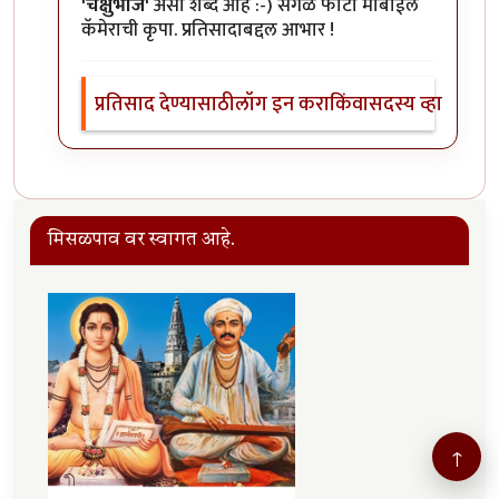
'चक्षुभोज'
असा शब्द आहे :-) सगळे फोटो मोबाईल
कॅमेराची कृपा. प्रतिसादाबद्दल आभार !
प्रतिसाद देण्यासाठी
लॉग इन करा
किंवा
सदस्य व्हा
मिसळपाव वर स्वागत आहे.
↑