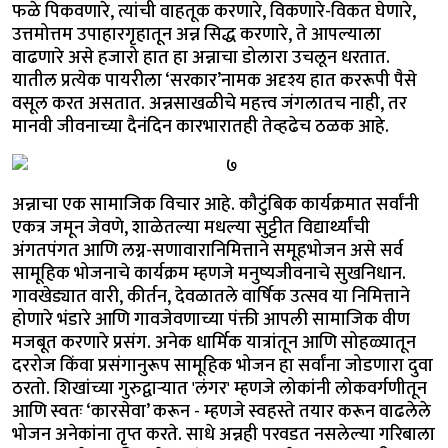
फळे पिकवणारे, त्यांची वाहतूक करणारे, विकणारे-विकत घेणारे,
उत्तमोत्तम उपाहारगृहातून अन्न सिद्ध करणारे, ते आपल्याला
वाढणारे असे हजारो हात हा अन्नाचा डोलारा उचलून धरतात.
यातील प्रत्येक पायरीला ‘सरकार’नामक अदृश्य हात कररूपी पैसे
वसूल करत असतात. अन्नसाखळीचे महत्त्व जंगलातच नाही, तर
मानवी जीवनाच्या दैनंदिन कारभारातही तेव्हढेच ठळक आहे.
अन्नाचा एक सामाजिक विचार आहे. कौटुंबिक कार्यक्रमात सर्वांनी
एकत्र जमून जेवणे, शाळेतल्या मधल्या सुट्टीत विद्यार्थ्यांची
अंगतपंगत आणि लग्न-सणावारानिमित्ताने समूहभोजन असे सर्व
सामूहिक भोजनाचे कार्यक्रम म्हणजे मनुष्यजीवनाचे सुखनिधान.
गावखेड्यात वारी, कीर्तन, देवळातले वार्षिक उत्सव या निमित्ताने
होणारे भंडारे आणि गावजेवणाच्या पंक्ती आपली सामाजिक वीण
मजबूत करणारे प्रसंग. अनेक धार्मिक यात्रांतून आणि सोहळ्यातून
दररोज किंवा प्रसंगानुरूप सामूहिक भोजन हा सर्वांना जोडणारा दुवा
ठरतो. शिखांच्या गुरुद्वाऱ्यात 'लंगर' म्हणजे लोकांनी लोकवर्गणीतून
आणि स्वतः ‘कारसेवा’ करून - म्हणजे स्वहस्ते तयार करून वाढलेले
भोजन अनेकांना तृप्त करते. साधे अन्नही परवडत नसलेल्या गरिबाला