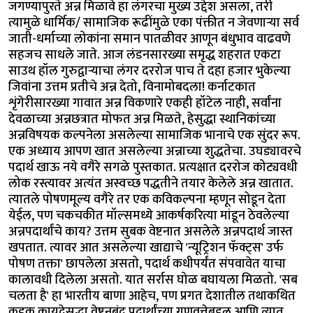
जगण्यापुरते अन्न मिळावे हा लंगरचा मुख्य उद्देश असला, तरी
त्यामुळे धार्मिक/ सामाजिक रूढींमुळे एका पंक्तीत न जेवणाऱ्या सर्व
जाती-धर्माच्या लोकांना समान पातळीवर आणून बंधुभाव वाढवणे
सहजच साधले जाते. आज लंडनसारख्या समृद्ध शहरात एकटा
साउथ हॉल गुरुद्वाऱ्याचा लंगर दररोज पाच ते दहा हजार भुकेल्या
जिवांना उत्तम प्रतीचे अन्न देतो, विनामोबदला! कर्नाटकात
शृंगेरीसारख्या गावात अन्न विकणारे एकही हॉटेल नाही, सर्वांना
देवळाच्या अन्नछत्रात मोफत अन्न मिळते, हेसुद्धा स्थानिकांच्या
अन्नविषयक कल्पनेला असलेल्या सामाजिक भानाचे एक सुंदर रूप.
एक अध्याय आपण खात असलेल्या अन्नाच्या शुद्धतेचा. उघड्यावरचे
पदार्थ खाऊ नये वगैरे सगळे पुस्तकात. प्रत्यक्षात दररोज कोट्यवधी
लोक रस्त्यावर अत्यंत अस्वच्छ पद्धतीने तयार केलेले अन्न खातात.
त्यातले पोषणमूल्य वगैरे तर एक कविकल्पना म्हणून सोडून देता
येईल, पण चकचकीत मॉल्समध्ये आकर्षकरित्या मांडून ठेवलेल्या
अन्नपदार्थांचे काय? उत्तम सुबक वेष्टनात असलेले अन्नपदार्थ जास्त
खपतात. त्यावर आत असलेल्या खाद्याचे 'न्यूट्रिशन फॅक्ट्स' उर्फ
पोषण तक्ता' छापलेला असतो, पदार्थ कधीपर्यंत संपवावेत याचा
कालावधी दिलेला असतो. यात सर्रास घोळ बघायला मिळतो. 'सब
चलता है' हा भारतीय बाणा आहेच, पण प्रगत देशातील तथाकथित
कडक कायदेसुद्धा वेष्टनबंद पदार्थांच्या गुणवत्तेबद्दल आणि त्यात