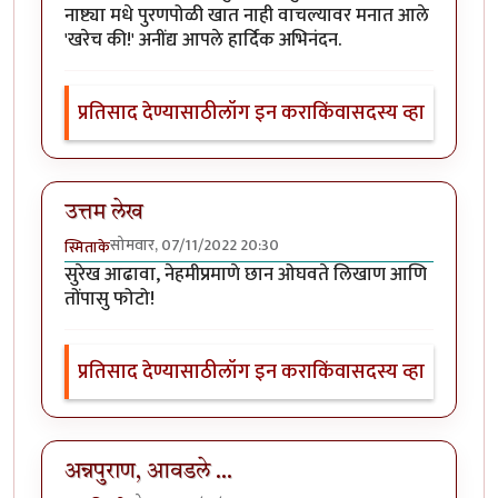
नाष्ट्या मधे पुरणपोळी खात नाही वाचल्यावर मनात आले
'खरेच की!' अनींद्य आपले हार्दिक अभिनंदन.
प्रतिसाद देण्यासाठी
लॉग इन करा
किंवा
सदस्य व्हा
उत्तम लेख
सोमवार, 07/11/2022 20:30
स्मिताके
सुरेख आढावा, नेहमीप्रमाणे छान ओघवते लिखाण आणि
तोंपासु फोटो!
प्रतिसाद देण्यासाठी
लॉग इन करा
किंवा
सदस्य व्हा
अन्नपुराण, आवडले ...