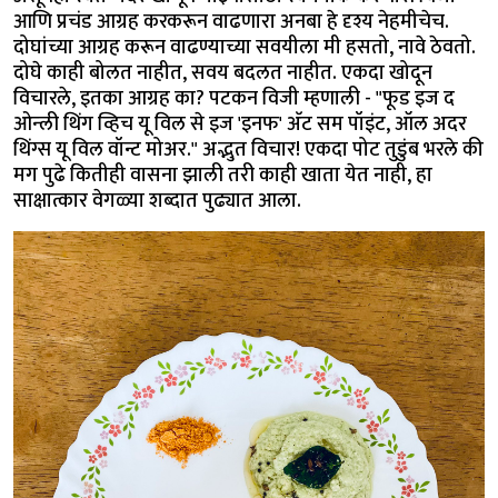
आणि प्रचंड आग्रह करकरून वाढणारा अनबा हे दृश्य नेहमीचेच.
दोघांच्या आग्रह करून वाढण्याच्या सवयीला मी हसतो, नावे ठेवतो.
दोघे काही बोलत नाहीत, सवय बदलत नाहीत. एकदा खोदून
विचारले, इतका आग्रह का? पटकन विजी म्हणाली - "फूड इज द
ओन्ली थिंग व्हिच यू विल से इज 'इनफ' अ‍ॅट सम पॉइंट, ऑल अदर
थिंग्स यू विल वॉन्ट मोअर." अद्भुत विचार! एकदा पोट तुडुंब भरले की
मग पुढे कितीही वासना झाली तरी काही खाता येत नाही, हा
साक्षात्कार वेगळ्या शब्दात पुढ्यात आला.