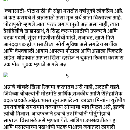
‘कशासाठी- पोटासाठी’ ही संज्ञा मराठीत वर्षानुवर्षे लोकप्रिय आहे.
जे कष्ट करायचे ते अन्नासाठी असा मूळ अर्थ आता विस्तारला आहे.
'पोटापुरते' म्हणजे आता फक्त जगण्यापुरते अन्न असा नाही, त्यात
देशोदेशीचे खाद्यपदार्थ, ते सिद्ध करण्यासाठीची उपकरणे आणि
घटक पदार्थ, सुंदर मांडणीसाठीची भांडी, सजावट, खाणे-पिणे
आनंददायक होण्यासाठीच्या सोयीसुविधा असे सगळेच खर्चीक
आणि वैभवशाली आयाम आपल्या पोटाला आणि अन्नाला चिकटले
आहेत. थोडक्यात आपला खिसा दररोज न चुकता रिकामा करणारा
एक मोठा चुंबक म्हणजे आपले अन्न.
अन्नाचे चोचले खिसा रिकामा करतातच असे नाही, उलटही घडते.
जिभेच्या चोचल्यांनी मोठमोठे आर्थिक,राजकीय आणि ऐतिहासिक
बदल घडवले आहेत. भारतातून आणलेल्या काळ्या मिऱ्यांना युरोपीय
उमरावांकडे समसमान वजनाच्या सोन्याचा भाव मिळत असे, इतकी
त्यांची मिजास. जायफळाने डचांचे तर मिऱ्यांनी पोर्तुगीझांचे
साम्राज्य विस्तारले असे म्हणता येते. आशिया उपखंडातील चहा
आणि मसाल्याच्या पदार्थांची चटक पाश्चात्त्य जगातला लागली