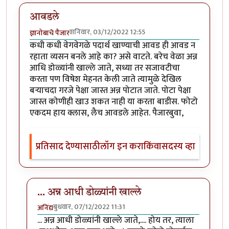
आवडले
शनिवार, 03/12/2022 12:55
ज्ञानोबाचे पैजार
कधी कधी वेगवेगळे पदार्थ खाण्याची आवड ही आवड न
रहाता व्यसन बनले आहे का? असे वाटते. बरेच वेळा अन्न
आधि डोळ्यांनी खाल्ले जाते, सध्या तर सजावटीचा
करता पण विषेश मेहनत केली जाते त्यामुळे देखिल
बर्‍याचदा गरजे पेक्षा जास्त अन्न पोटात जाते. पोटा पेक्षा
जास्त कोणीही खाउ शकत नाही या करता बाडीस. फोटो
एकदम हाय क्लास, लैच आवडले आहेत. पैजारबुवा,
प्रतिसाद देण्यासाठी
लॉग इन करा
किंवा
सदस्य व्हा
... अन्न आधी डोळ्यांनी खाल्ले
बुधवार, 07/12/2022 11:31
अनिंद्य
In reply to
आवडले
by
ज्ञानोबाचे पैजार
... अन्न आधी डोळ्यांनी खाल्ले जाते,.... होय तर, त्याला