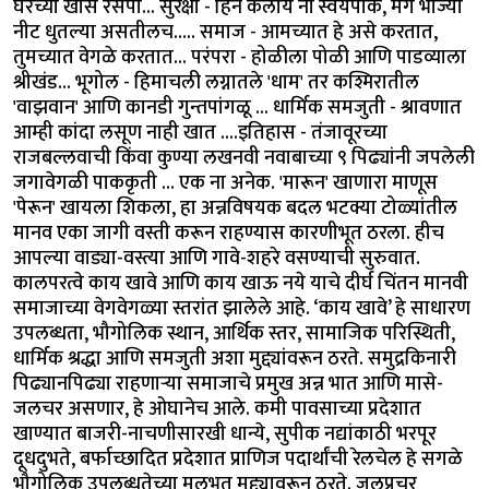
घरच्या खास रेसेपी... सुरक्षा - हिने केलाय ना स्वयंपाक, मग भाज्या
नीट धुतल्या असतीलच….. समाज - आमच्यात हे असे करतात,
तुमच्यात वेगळे करतात... परंपरा - होळीला पोळी आणि पाडव्याला
श्रीखंड... भूगोल - हिमाचली लग्नातले 'धाम' तर कश्मिरातील
'वाझवान' आणि कानडी गुन्तपांगळू ... धार्मिक समजुती - श्रावणात
आम्ही कांदा लसूण नाही खात ....इतिहास - तंजावूरच्या
राजबल्लवाची किंवा कुण्या लखनवी नवाबाच्या ९ पिढ्यांनी जपलेली
जगावेगळी पाककृती … एक ना अनेक. 'मारून' खाणारा माणूस
'पेरून' खायला शिकला, हा अन्नविषयक बदल भटक्या टोळ्यांतील
मानव एका जागी वस्ती करून राहण्यास कारणीभूत ठरला. हीच
आपल्या वाड्या-वस्त्या आणि गावे-शहरे वसण्याची सुरुवात.
कालपरत्वे काय खावे आणि काय खाऊ नये याचे दीर्घ चिंतन मानवी
समाजाच्या वेगवेगळ्या स्तरांत झालेले आहे. ‘काय खावे’ हे साधारण
उपलब्धता, भौगोलिक स्थान, आर्थिक स्तर, सामाजिक परिस्थिती,
धार्मिक श्रद्धा आणि समजुती अशा मुद्द्यांवरून ठरते. समुद्रकिनारी
पिढ्यानपिढ्या राहणाऱ्या समाजाचे प्रमुख अन्न भात आणि मासे-
जलचर असणार, हे ओघानेच आले. कमी पावसाच्या प्रदेशात
खाण्यात बाजरी-नाचणीसारखी धान्ये, सुपीक नद्यांकाठी भरपूर
दूधदुभते, बर्फाच्छादित प्रदेशात प्राणिज पदार्थांची रेलचेल हे सगळे
भौगोलिक उपलब्धतेच्या मूलभूत मुद्द्यावरून ठरते. जलप्रचुर