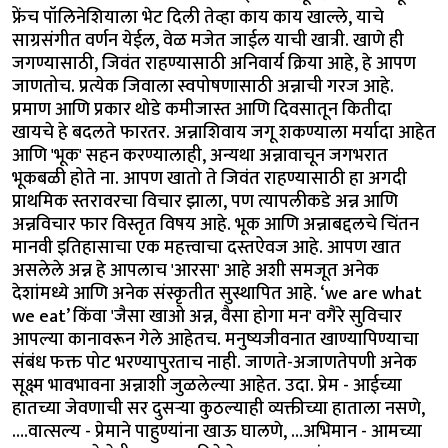
फ्रेंच पॉलिनेशियाला भेट दिली तेव्हा काय काय खाल्ले, याचे
साग्रसंगीत वर्णन येईल, वेळ मजेत जाईल याची खात्री. खाणे ही
जगण्यासाठी, जिवंत राहण्यासाठी अनिवार्य क्रिया आहे, हे आपण
जाणतोच. प्रत्येक जिवाला स्वपोषणासाठी अन्नाची गरज आहे.
प्रमाण आणि प्रकार थोडे कमीजास्त आणि दिवसातून कितीदा
खायचे हे बदलते फारतर. अन्नाशिवाय जगू शकण्याला मर्यादा आहेत
आणि 'भूक' सहन करण्यालाही, अन्यथा अन्नावाचून जगभरात
भूकबळी होते ना. आपण खातो ते जिवंत राहण्यासाठी हा अगदी
प्राथमिक स्तरावरचा विचार झाला, पण त्यापलीकडे अन्न आणि
अन्नविचार फार विस्तृत विषय आहे. भूक आणि अन्नाबद्दलचे चिंतन
मानवी इतिहासाचा एक महत्त्वाचा दस्तऐवज आहे. आपण खात
असलेले अन्न हे आपलाच 'आरसा' आहे अशी समजूत अनेक
देशांमध्ये आणि अनेक संस्कृतीत सुस्थापित आहे. ‘we are what
we eat’ किंवा 'जैसा खाओ अन्न, वैसा होगा मन' वगैरे सुविचार
आपल्या कानावरून गेले आहेतच. मनुष्यजीवनात खाण्यापिण्याचा
संबंध फक्त पोट भरण्यापुरताच नाही. जाणते-अजाणतेपणी अनेक
सूक्ष्म भावभावना अन्नाशी जुळलेल्या आहेत. उदा. प्रेम - आईच्या
हातच्या जेवणाची सर दुसऱ्या कुठल्याही व्यक्तीच्या हाताला नसणे,
….वात्सल्य - प्रेमाने पाहुण्यांना खाऊ घालणे, …अभिमान - आमच्या