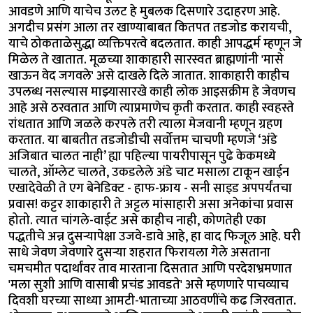
आवडणे आणि याचेच उलट हे मुबलक दिसणारे उदाहरण आहे.
अगदीच प्रसंग आला तर खाण्याबाबत कितपत तडजोड करायची,
याचे ठोकताळेसुद्धा व्यक्तिपरत्वे बदलतात. काही आपद्धर्म म्हणून जे
मिळेल ते खातात. मूळच्या शाकाहारी सारस्वत ब्राह्मणांनी 'मासे
खाऊन वेद जगवले' असे दाखले दिले जातात. शाकाहारी काहीच
उपलब्ध नसल्यास माझ्यासारखे काही लोक आइसक्रीम हे जेवणच
आहे असे ठरवतात आणि त्याप्रमाणेच कृती करतात. काही स्वहस्ते
रांधतात आणि जळले करपले तरी त्याला मेजवानी म्हणून ग्रहण
करतात. या बाबतीत तडजोडीची सर्वोत्तम चाचणी म्हणजे ‘अंडे
अजिबात चालत नाही’ ह्या पहिल्या पायरीपासून पुढे केकमध्ये
चालते, ऑम्लेट चालते, उकडलेले अंडे चाट मसाला टाकून खाईन
एखादेवेळी ते एग बेनेडिक्ट - हाफ-फ्राय - सनी साइड अपपर्यंतचा
प्रवास! कट्टर शाकाहारी ते अट्टल मांसाहारी असा अनेकांचा प्रवास
होतो. त्यात चांगले-वाईट असे काहीच नाही, कोणतेही एका
पद्धतीचे अन्न दुसऱ्यापेक्षा उजवे-डावे आहे, हा वाद फिजूल आहे. घरी
साधे जेवण जेवणारे दुसऱ्या शहरात फिरायला गेले असताना
चमचमीत पदार्थांवर ताव मारताना दिसतात आणि परदेशभ्रमणात
'मला सुशी आणि वासाबी प्रचंड आवडते' असे म्हणणारे पाचव्याच
दिवशी घरच्या साध्या आमटी-भाताच्या आठवणींचे कढ जिरवतात.