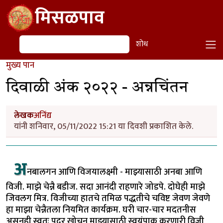
Skip to main content
मिसळपाव
शोध
शोध
मुख्य पान
दिवाळी अंक २०२२ - अन्नचिंतन
लेखक
अनिंद्य
यांनी शनिवार, 05/11/2022 15:21 या दिवशी प्रकाशित केले.
अ
नबालगन आणि विजयालक्ष्मी - माझ्यासाठी अनबा आणि
विजी. माझे चेन्नै बडीज. सदा आनंदी राहणारे जोडपे. दोघेही माझे
जिवलग मित्र. विजीच्या हातचे तमिळ पद्धतीचे चविष्ट जेवण जेवणे
हा माझा चेन्नैतला नियमित कार्यक्रम. घरी चार-चार मदतनीस
असूनही स्वतः पदर खोचून माझ्यासाठी स्वयंपाक करणारी विजी