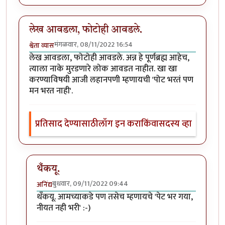
लेख आवडला, फोटोही आवडले.
मंगळवार, 08/11/2022 16:54
श्वेता व्यास
लेख आवडला, फोटोही आवडले. अन्न हे पूर्णब्रह्म आहेच,
त्याला नाके मुरडणारे लोक आवडत नाहीत. खा खा
करण्याविषयी आजी लहानपणी म्हणायची 'पोट भरतं पण
मन भरत नाही'.
प्रतिसाद देण्यासाठी
लॉग इन करा
किंवा
सदस्य व्हा
थँकयू.
बुधवार, 09/11/2022 09:44
अनिंद्य
In reply to
लेख आवडला, फोटोही आवडले.
by
श्वेता व्यास
थँकयू. आमच्याकडे पण तसेच म्हणायचे 'पेट भर गया,
नीयत नही भरी' :-)