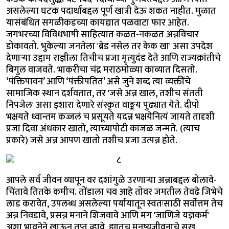
असलेल्या घटक पदार्थांबद्दल पूर्ण खात्री देऊ शकत नाहीत. मुळात
यासंबंधित सगळीकडच्या कायद्यात पळवाटा फार आहेत.
जगभरच्या विविधभाषी साहित्यात कळत-नकळत अन्नविचार
डोकावतो. भुकेल्या जनतेला 'ब्रेड नसेल तर केक खा' असा उपदेश
देणाऱ्या उद्दाम राज्ञीला तिचीच प्रजा मृत्युदंड देते आणि राज्यक्रांतीचे
बिगुल वाजवते. भाकरीचा चंद्र मराठमोळ्या काव्यात दिसतो.
‘पंक्तिपावन’ आणि ‘पंक्तीपतित’ असे जुने शब्द त्या व्यक्तींचे
सामाजिक स्थान दर्शवतात, तर 'जसे अन्न खाल, तशीच संतती
निपजेल' असा इशारा देणारे संस्कृत वाङ्मय पुढ्यात येते. दीपो
भक्षयते ध्वान्तम कज्जलं च प्रसूयते यदन्न भक्षयेनित्यं जायते तादृशी
प्रजा दिवा अंधकार खातो, त्याच्यापोटी काजळ जन्मते. (त्याच
प्रकारे) जसे अन्न आपण खातो तशीच प्रजा उत्पन्न होते.
आपले सर्व जीवन व्यापून वर दशांगुळे उरणाऱ्या अन्नाबद्दल बोलावे-
चिंतावे तितके कमीच. तोंडाला चव आहे तोवर जमतील तेवढे जिभेचे
लाड करावेत, उपलब्ध असलेल्या पर्यायातून स्वतःसाठी सर्वोत्तम तेच
अन्न निवडावे, प्रसन्न मनाने शिजवावे आणि मग 'जाणिजे यज्ञकर्म'
अशा भावनेने खाऊन तृप्त व्हावे, ह्यातच मनुष्यजीवनाचे सुख