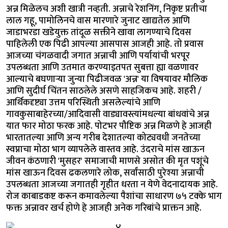
अन्न मिळेलच अशी खात्री नव्हती. अन्नाचे रेशनिंग, निकृष्ट प्रतीचा
लाल गहू, पामोलिनचे वास मारणारे जुनाट खाद्यतेल आणि
जाडाभरडा खडेयुक्त तांदूळ सक्तीने खावा लागण्याचे दिवस
पाहिलेली एक पिढी आपल्या आसपास आजही आहे. तो प्रवास
आजच्या चंगळवादी जगात अन्नाची आणि पर्यायांची भरपूर
उपलब्धता आणि उतमात करण्याइतपत सुबत्ता ह्या वळणावर
आल्याचे बघणाऱ्या जुन्या पिढीजवळ 'अन्न' या विषयावर मौलिक
आणि सुदीर्घ चिंतन साठलेले असणे साहजिकच आहे. शहरी /
आर्थिकदृष्ट्या उत्तम परिस्थिती असलेल्यांचे आणि
गावकुसाबाहेरच्या/आदिवासी वाड्यावस्त्यांमधल्या बांधवांचे अन्न
यात फार मोठा फरक आहे. पोटभर पौष्टिक अन्न मिळणे हे आजही
भारतातल्या आणि अन्य गरीब देशातल्या कोट्यवधी जनतेच्या
स्वप्नाचा मोठा भाग व्यापलेले वास्तव आहे. उंदराचे मांस खाऊन
जीवन कंठणारी 'मुसहर' समाजाची माणसे असोत की मृत पशूंचे
मांस खाऊन दिवस ढकलणारे लोक, सर्वांसाठी पुरेश्या अन्नाची
उपलब्धता आजच्या जगातही गृहीत धरता न येणे वेदनादायक आहे.
रोज काबाडकष्ट करून कमावलेल्या पैशांचा साधारण ७५ टक्के भाग
फक्त अन्नावर खर्च होणे हे आजही अनेक गरिबांचे प्राक्तन आहे.