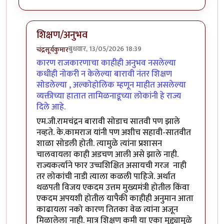
शिक्षण/अनुभव
बुधवार, 13/05/2026 18:39
चंद्रसूर्यकुमार
In reply to
दोन दिवसांपूर्वी तमिळनाडूचे…
by
उपयोजक
कारण राजकारणाचा काहीही अनुभव नसलेल्या
कधीही नोकरी न केलेल्या बारावी नंतर शिक्षण
सोडलेल्या , अल्कोहोलिक म्हणून माहीत असलेल्या
व्यक्तीच्या हातात तामिळनाडूच्या लोकांनी हे राज्य
दिले आहे.
एम.जी.रामचंद्रन बारावी सोडाच सातवी पण झाले
नव्हते. के.कामराज यांनी पण अशीच सहावी-सातवीत
शाळा सोडली होती. त्यामुळे त्यांना प्रशासन
चालवायला काही अडचण आली असे झाले नाही.
राज्यकर्त्याने फार उच्चशिक्षित असायची गरज नाही
तर लोकांची नाडी त्याला कळली पाहिजे. अर्थात
थळपती विजय एकदम उत्तम मुख्यमंत्री होतील किंवा
एकदम अपयशी होतील यापैकी काहीही अनुमान आता
काढायला नको कारण तितका वेळ त्यांना अजून
मिळालेला नाही. मात्र शिक्षण कमी या एका मुद्द्यामुळे