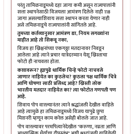
परंतु तामिळनाडूमध्ये दहा जागा कमी असून राज्यपालांनी
सत्ता स्थापनेसाठी विजयला आमंत्रण दिलेले नाही 118
जागा असल्याशिवाय सत्ता स्थापन करता येणार नाही
असे तमिळनाडूचे राज्यपालांनी सांगितले आहे.
तुमच्या कर्तव्यानुसार आमंत्रण द्या, नियम सगळ्यांना
माहीत आहे तो शिकवू नका,
विजय हा ख्रिश्चनांच्या एकगठ्ठा मतदानावर निवडून
आलेला आहे त्याने प्रचार यात्रेदरम्यान येशू ख्रिस्ताचा
फोटो ही नाचवला होता.
कशावरून? ह्यापुढे धार्मिक चिन्हे फोटो नाचवले
जाणार नाहियेत का कुठलेच? कुठला पक्ष धार्मिक चित्रे
आणि घोषणा साठी प्रसिध्द आहे? ख्रिस्ती लोक
भारतीय मतदार नाहियेत का? त्या फोटोत गणपती पण
आहे.
शिवाय पोप वारल्यानंतर त्याने श्रद्धांजली देखील वाहिले
आहे त्यामुळे हा तमिळनाडूमध्ये विजय यापुढे छुपा
मिशनरी म्हणून काम करेल असेही बोलले जात आहे.
पोप वारल्यावर परमपित्यानेदेखील "
करुणा, नम्रता आणि
आध्यात्मिक धैर्याचा दीपस्तं
भ" अशी श्रध्दांजली वाहिलेली