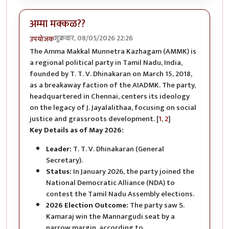
अम्मा मक्कळ??
शुक्रवार, 08/05/2026 22:26
उपयोजक
The Amma Makkal Munnetra Kazhagam (AMMK) is
a regional political party in Tamil Nadu, India,
founded by T. T. V. Dhinakaran on March 15, 2018,
as a breakaway faction of the AIADMK. The party,
headquartered in Chennai, centers its ideology
on the legacy of J. Jayalalithaa, focusing on social
justice and grassroots development. [
1
,
2
]
Key Details as of May 2026:
Leader:
T. T. V. Dhinakaran (General
Secretary).
Status:
In January 2026, the party joined the
National Democratic Alliance (NDA) to
contest the Tamil Nadu Assembly elections.
2026 Election Outcome:
The party saw S.
Kamaraj win the Mannargudi seat by a
narrow margin, according to.