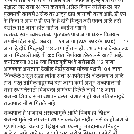
किमान 118 जागा ताब्यात असणे आवश्यक आहे. म्हणजे विजेच्या
पक्षाला जर सत्ता स्थापन करायचे असेल विजय जोसेफ ला जर
मुख्यमंत्री व्हायचे असेल तर अजून दहा जागांची गरज आहे. डी एम
के किंवा ए आय ए डी एम के हे दोघे मिळून जरी एकत्र आले तरी
देखील 118 जागा होत नाहीत. काँग्रेस पक्षाने
स्वतःच्यास्वतःच्यास्वतःच्या फुटकळ पाच जागा घेऊन विजयला
समर्थन दिले आहे. DMK) — 59 जागा (AIADMK/ADMK) — 47
जागा हे दोघे मिळूनही 118 जागा होत नाहीत. भाजपाला केवळ एक
जागा मिळाली आहे ती कदाचित निर्णयक ठरेल असे वाटते आहे.
कर्नाटकच्या 2018 च्या निवडणुकीमध्ये सत्तेसाठी 112 जागा
आवश्यक असताना देखील येडीयुराप्पा यांच्या पक्षाने 104 जागा
जिंकलेले असून सुद्धा त्यांना सत्ता स्थापनेसाठी बोलवण्यात आले
होते. परंतु तामिळनाडूमध्ये दहा जागा कमी असून राज्यपालांनी
सत्ता स्थापनेसाठी विजयला आमंत्रण दिलेले नाही 118 जागा
असल्याशिवाय सत्ता स्थापन करता येणार नाही असे तमिळनाडूचे
राज्यपालांनी सांगितले आहे.
राज्यपाल हे भाजपचे असल्यामुळे आणि विजय हा ख्रिश्चन
असल्यामुळे त्याला सत्ता स्थापन करू देत नाहीत असे काही जणांचे
म्हणणे आहे. विजय हा ख्रिश्चनांच्या एकगठ्ठा मतदानावर निवडून
आलेला आहे त्याने प्रचार यात्रेदरम्यान येशू ख्रिस्ताचा फोटो ही