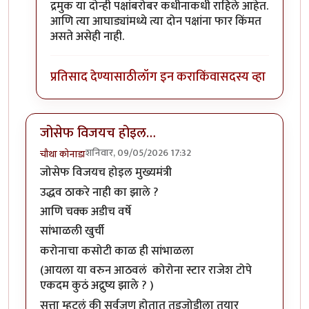
द्रमुक या दोन्ही पक्षांबरोबर कधीनाकधी राहिले आहेत.
आणि त्या आघाड्यांमध्ये त्या दोन पक्षांना फार किंमत
असते असेही नाही.
प्रतिसाद देण्यासाठी
लॉग इन करा
किंवा
सदस्य व्हा
जोसेफ विजयच होइल…
शनिवार, 09/05/2026 17:32
चौथा कोनाडा
जोसेफ विजयच होइल मुख्यमंत्री
उद्धव ठाकरे नाही का झाले ?
आणि चक्क अडीच वर्षे
सांभाळली खुर्ची
करोनाचा कसोटी काळ ही सांभाळला
(आयला या वरुन आठवलं कोरोना स्टार राजेश टोपे
एकदम कुठं अद्रुष्य झाले ? )
सत्ता म्हटलं की सर्वजण होतात तडजोडीला तयार