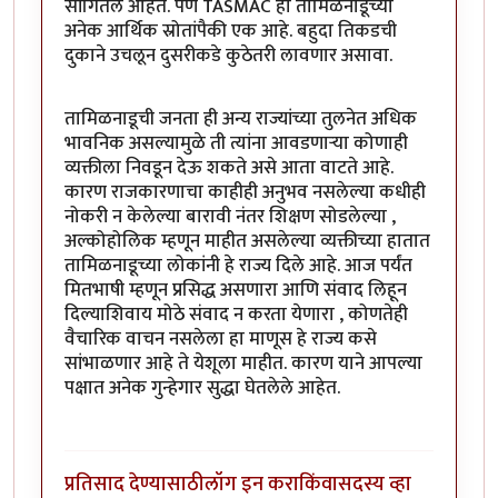
सांगितले आहेत. पण TASMAC हा तामिळनाडूच्या
अनेक आर्थिक स्रोतांपैकी एक आहे. बहुदा तिकडची
दुकाने उचलून दुसरीकडे कुठेतरी लावणार असावा.
तामिळनाडूची जनता ही अन्य राज्यांच्या तुलनेत अधिक
भावनिक असल्यामुळे ती त्यांना आवडणाऱ्या कोणाही
व्यक्तीला निवडून देऊ शकते असे आता वाटते आहे.
कारण राजकारणाचा काहीही अनुभव नसलेल्या कधीही
नोकरी न केलेल्या बारावी नंतर शिक्षण सोडलेल्या ,
अल्कोहोलिक म्हणून माहीत असलेल्या व्यक्तीच्या हातात
तामिळनाडूच्या लोकांनी हे राज्य दिले आहे. आज पर्यंत
मितभाषी म्हणून प्रसिद्ध असणारा आणि संवाद लिहून
दिल्याशिवाय मोठे संवाद न करता येणारा , कोणतेही
वैचारिक वाचन नसलेला हा माणूस हे राज्य कसे
सांभाळणार आहे ते येशूला माहीत. कारण याने आपल्या
पक्षात अनेक गुन्हेगार सुद्धा घेतलेले आहेत.
प्रतिसाद देण्यासाठी
लॉग इन करा
किंवा
सदस्य व्हा