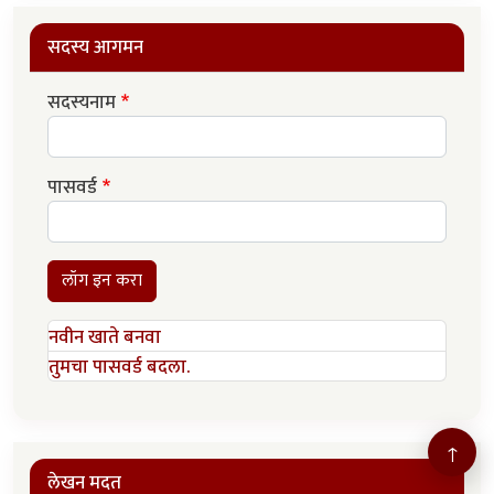
सदस्य आगमन
सदस्यनाम
पासवर्ड
लॉग इन करा
नवीन खाते बनवा
तुमचा पासवर्ड बदला.
↑
लेखन मदत