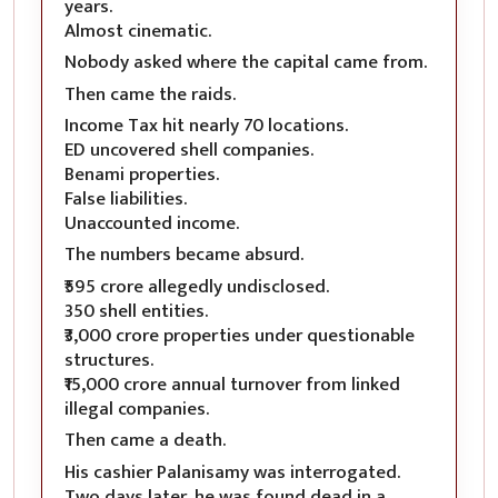
years.
Almost cinematic.
Nobody asked where the capital came from.
Then came the raids.
Income Tax hit nearly 70 locations.
ED uncovered shell companies.
Benami properties.
False liabilities.
Unaccounted income.
The numbers became absurd.
₹595 crore allegedly undisclosed.
350 shell entities.
₹3,000 crore properties under questionable
structures.
₹15,000 crore annual turnover from linked
illegal companies.
Then came a death.
His cashier Palanisamy was interrogated.
Two days later, he was found dead in a