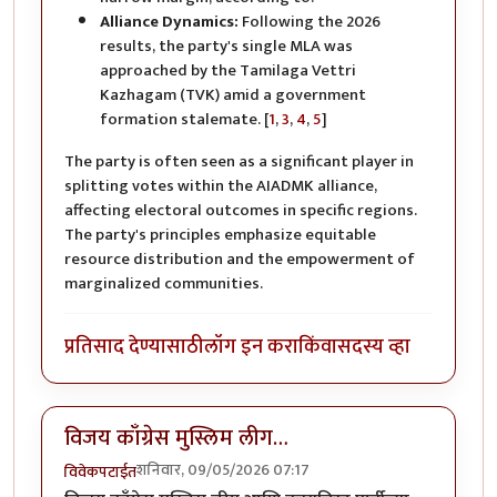
Alliance Dynamics:
Following the 2026
results, the party's single MLA was
approached by the Tamilaga Vettri
Kazhagam (TVK) amid a government
formation stalemate. [
1
,
3
,
4
,
5
]
The party is often seen as a significant player in
splitting votes within the AIADMK alliance,
affecting electoral outcomes in specific regions.
The party's principles emphasize equitable
resource distribution and the empowerment of
marginalized communities.
प्रतिसाद देण्यासाठी
लॉग इन करा
किंवा
सदस्य व्हा
विजय काँग्रेस मुस्लिम लीग…
शनिवार, 09/05/2026 07:17
विवेकपटाईत