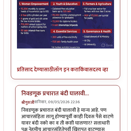
प्रतिसाद देण्यासाठी
लॉग इन करा
किंवा
सदस्य व्हा
निवडणूक प्रचारात बंदी घालावी…
शनिवार, 09/05/2026 22:36
श्रीगुरुजी
In reply to
तामिळनाडूचा केजरीवाल
by
चंद्रसूर्यकुमार
निवडणूक प्रचारात बंदी घालावी हे मान्य आहे. पण
आचारसंहिता लागू होण्यापूर्वी काही दिवस पैसे वाटणे
यावर बंदी नको का व ती कशी घालणार? सत्ताधारी
पक्ष नेहमीच आचारसंहितेपूर्वी खिरापत वाटण्यास