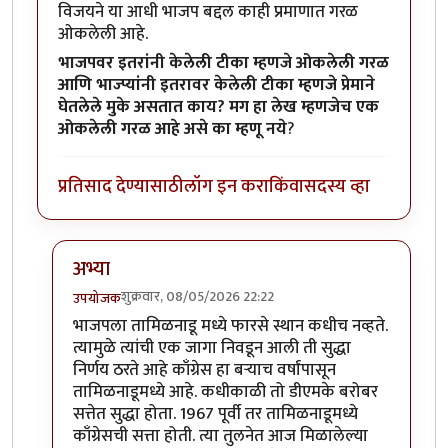
विजयने या आधी भाजप बद्दल काही प्रमाणात गरळ
ओकलेली आहे.
भाजपवर इतरांनी केलेली टीका म्हणजे ओकलेली गरळ
आणि भाज्प्यांनी इतरावर केलेली टीका म्हणजे प्रेमाने
घेतलेले मुके असतात काय? मग हा लेख म्हणजेच एक
ओकलेली गरळ आहे असे का म्हणू नये
?
प्रतिसाद देण्यासाठी
लॉग इन करा
किंवा
सदस्य व्हा
अभ्या
शुक्रवार, 08/05/2026 22:22
उपयोजक
In reply to
एकच नंबर
by
अभ्या..
भाजपला तामिळनाडू मध्ये फारसे स्थान कधीच नव्हते.
त्यामुळे त्यांची एक जागा निवडून आली ती सुद्धा
निर्णय ठरते आहे काँग्रेस हा बऱ्याच वर्षांपासून
तामिळनाडूमध्ये आहे. कधीकाळी तो डीएमके बरोबर
सत्तेत सुद्धा होता. 1967 पूर्वी तर तामिळनाडूमध्ये
काँग्रेसची सत्ता होती. त्या तुलनेत आज मिळालेल्या