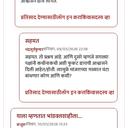
आश्वासन द्यावे लागते.
प्रतिसाद देण्यासाठी
लॉग इन करा
किंवा
सदस्य व्हा
सहमत
शनिवार, 09/05/2026 22:58
चंद्रसूर्यकुमार
In reply to
निवडणूक प्रचारात बंदी घालावी…
by
श्रीगुरुजी
सहमत. तो प्रश्नच आहे. आणि दुसरे म्हणजे सगळ्या
पक्षांनी कधीनाकधी अशी फुकट द्यायची आश्वासने
दिली आहेत/होती. त्यामुळे मांजराच्या गळ्यात घंटा
बांधणार कोण आणि कशी?
प्रतिसाद देण्यासाठी
लॉग इन करा
किंवा
सदस्य व्हा
याला म्हणतात भांडवलशाहीला....
रविवार, 10/05/2026 15:35
कंजूस