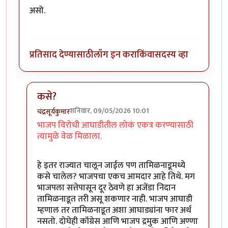
असो.
प्रतिसाद देण्यासाठी
लॉग इन करा
किंवा
सदस्य व्हा
कसे?
शनिवार, 09/05/2026 10:01
चंद्रसूर्यकुमार
In reply to
मला वाटते इथे काँग्रेसने…
by
शाम भागवत
भाजप विरोधी आघाडीतील लोकं एकत्र करण्यासाठी
त्यामुळे वेळ मिळाला.
हे इतर राज्यात चालून जाईल पण तामिळनाडूमध्ये
कसे चालेल? भाजपचा एकच आमदार आहे तिथे. मग
भाजपला सत्तेपासून दूर ठेवणे हा अजेंडा निदान
तामिळनाडूत तरी असू शकणार नाही. भाजप आघाडी
म्हणाल तर तामिळनाडूत अशा आघाड्यांना फार अर्थ
नसतो. दोघेही कॉग्रेस आणि भाजप द्रमुक आणि अण्णा