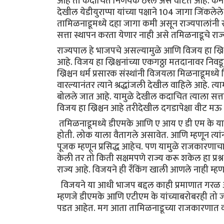
आहे ती कदाचित निर्णयक ठरेल असे वाटते आहे. कर्
देखील येडीयुराप्पा यांच्या पक्षाने 104 जागा जिंकलेले
तामिळनाडूमध्ये दहा जागा कमी असून राज्यपालांनी 
सत्ता स्थापन करता येणार नाही असे तमिळनाडूचे राज्
राज्यपाल हे भाजपचे असल्यामुळे आणि विजय हा ख्रिश्
आहे. विजय हा ख्रिश्चनांच्या एकगठ्ठा मतदानावर निवडू
ख्रिश्चन धर्म प्रसारक संस्थांनी विजयला मिळनाडूमध
वारल्यानंतर त्याने श्रद्धांजली देखील वाहिले आहे. 
बोलले जात आहे. यामुळे देखील कदाचित त्याला सत्ता स्था
विजय हा ख्रिश्चन आहे तरीदेखील दगडापेक्षा वीट म
तमिळनाडूमध्ये डीएमके आणि ए आय ए डी एम के या द
होती. लोक याला वैतागले असावेत. आणि म्हणून त्यांन
पूजक म्हणून प्रसिद्ध आहेच. पण यामुळे राजकारणाचा
केली तर तो किती सक्षमपणे राज्य करू शकेल हा प्रश
राज्य आहे. विजयने ही रँकिंग खाली आणले नाही म्ह
विजयने या आधी भाजप बद्दल काही प्रमाणात गरळ ओ
म्हणजे डीएमके आणि एटीएम के यांच्याबरोबरही तो ज
पडत आहेत. मग आता तामिळनाडूच्या राजकारणात क