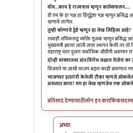
वॉव...काय हे राज्यपाल म्हणून कर्तव्यपालन....
डी एम के हा पक्ष हा हिंदूद्वेष्टा पक्ष म्हणून प्
म्हणावे लागेल.
तुम्ही कोणाचे द्वेष्टे म्हणून हा लेख लिहिला आहे?
तसाही तमिळनाडू व्यक्ति पूजक म्हणून प्रसिद
मुख्यमंत्री झाला त्यांनी सत्ता स्थापन केली तर
महाराष्ट्र नंतर दुसरा सर्वाधिक जीडीपी असणार रा
दोन्ही वाक्यातला अंत:विरोध लक्षात येतोय का 
विजयने या आधी भाजप बद्दल काही प्रमाणात 
भाजपवर इतरांनी केलेली टीका म्हणजे ओकलेली ग
असतात काय? मग हा लेख म्हणजेच एक ओकलेल
प्रतिसाद देण्यासाठी
लॉग इन करा
किंवा
सदस्य 
अभ्या