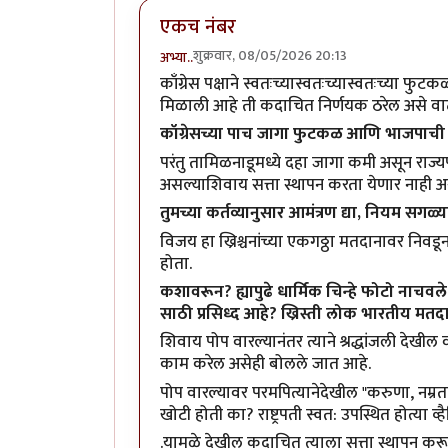
एकच नंबर
शुक्रवार, 08/05/2026 20:13
अभ्या..
काँग्रेस पक्षाने स्वतःच्यास्वतःच्यास्वतःच्य
मिळाली आहे ती कदाचित निर्णयक ठरेल असे वाट
कॉग्रेसच्या पाच जागा फुटकळ आणि भाजपाची ए
परंतु तामिळनाडूमध्ये दहा जागा कमी असून राज्य
असल्याशिवाय सत्ता स्थापन करता येणार नाही अस
तुमच्या कर्तव्यानुसार आमंत्रण द्या, नियम सगळ
विजय हा ख्रिश्चनांच्या एकगठ्ठा मतदानावर निवडून
होता.
कशावरून? ह्यापुढे धार्मिक चिन्हे फोटो नाचव
साठी प्रसिध्द आहे? ख्रिस्ती लोक भारतीय मत
शिवाय पोप वारल्यानंतर त्याने श्रद्धांजली देखील
काम करेल असेही बोलले जात आहे.
पोप वारल्यावर परमपित्यानेदेखील "
करुणा, नम्रत
खोटी होती का? राष्ट्रपती स्वत: उपस्थित होत्या 
.यामुळे देखील कदाचित त्याला सत्ता स्थापन कर