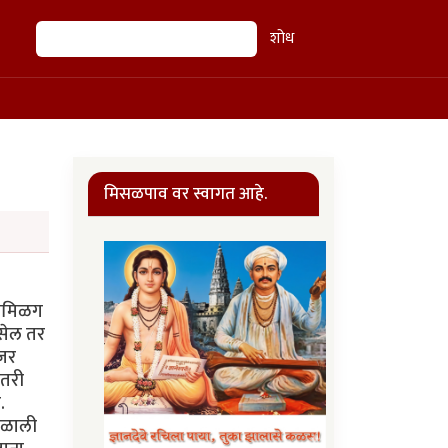
शोध
शोध
मिसळपाव वर स्वागत आहे.
 तमिळग
असेल तर
 जर
 तरी
.
िळाली