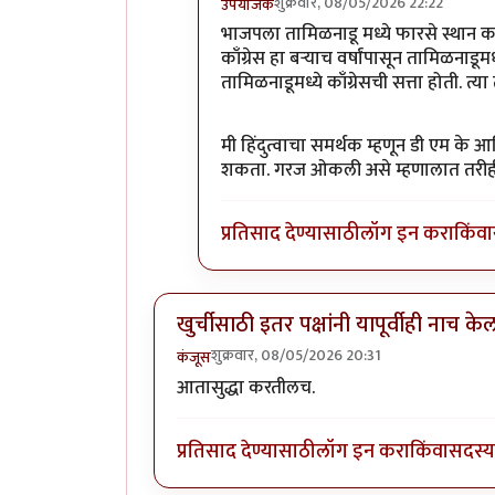
शुक्रवार, 08/05/2026 22:22
उपयोजक
In reply to
एकच नंबर
by
अभ्या..
भाजपला तामिळनाडू मध्ये फारसे स्थान कधी
काँग्रेस हा बऱ्याच वर्षांपासून तामिळनाडू
तामिळनाडूमध्ये काँग्रेसची सत्ता होती. 
मी हिंदुत्वाचा समर्थक म्हणून डी एम क
शकता. गरज ओकली असे म्हणालात तरीही
प्रतिसाद देण्यासाठी
लॉग इन करा
किंवा
खुर्चीसाठी इतर पक्षांनी यापूर्वीही नाच के
शुक्रवार, 08/05/2026 20:31
कंजूस
आतासुद्धा करतीलच.
प्रतिसाद देण्यासाठी
लॉग इन करा
किंवा
सदस्य 