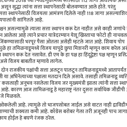
नाटकच्या 2018 च्या निवडणुकीमध्ये सत्तेसाठी 112 जागा आवश्यक अस
 असून सुद्धा त्यांना सत्ता स्थापनेसाठी बोलवण्यात आले होते. परंतु
सत्ता स्थापनेसाठी विजयला आमंत्रण दिलेले नाही 118 जागा असल्याशि
यपालांनी सांगितले आहे.
चन असल्यामुळे त्याला सत्ता स्थापन करू देत नाहीत असे काही जणांचे 
न आलेला आहे त्याने प्रचार यात्रेदरम्यान येशू ख्रिस्ताचा फोटो ही नाचवल
्ये जिंकण्यासाठी भरपूर पैसा ओतला असेही म्हटले जात आहे. शिवाय पोप
त्यामुळे हा तमिळनाडूमध्ये विजय यापुढे छुपा मिशनरी म्हणून काम करेल अ
पन करू देत नसावेत. डी एम के हा पक्ष हा हिंदूद्वेष्टा पक्ष म्हणून प्रसि
ऊ असे विजय बाबतीत म्हणावे लागेल.
ोन राजकीय पक्षांची सत्ता अलटून पालटून तामिळनाडूमध्ये आतापर्यंत
ी या अभिनेत्याच्या पक्षाला मतदान दिले असावे. तसाही तमिळनाडू व्यक्
 कसलाही अनुभव नसलेला विजय जर मुख्यमंत्री झाला त्यांनी सत्ता स्थ
्न आहे. कारण आज तामिळनाडू हे महाराष्ट्र नंतर दुसरा सर्वाधिक जीडी
णजे मिळवले.
कलेली आहे. त्यामुळे तो भाजपसोबत जाईल असे वाटत नाही द्राविडीय
ाण्याची शक्यता कमी आहे. काँग्रेस बरोबर गेला तरी अजूनही पाच जाग
ाय होईल हे बघणे रंजक ठरेल.