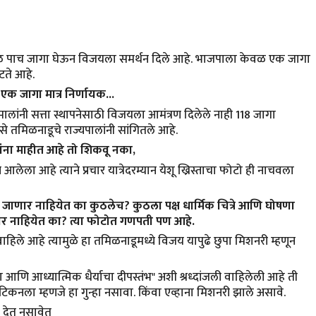
ा फुटकळ पाच जागा घेऊन विजयला समर्थन दिले आहे. भाजपाला केवळ एक जागा
ते आहे.
क जागा मात्र निर्णायक...
पालांनी सत्ता स्थापनेसाठी विजयला आमंत्रण दिलेले नाही 118 जागा
े तमिळनाडूचे राज्यपालांनी सांगितले आहे.
्यांना माहीत आहे तो शिकवू नका,
 आलेला आहे त्याने प्रचार यात्रेदरम्यान येशू ख्रिस्ताचा फोटो ही नाचवला
ले जाणार नाहियेत का कुठलेच? कुठला पक्ष धार्मिक चित्रे आणि घोषणा
दार नाहियेत का? त्या फोटोत गणपती पण आहे.
 वाहिले आहे त्यामुळे हा तमिळनाडूमध्ये विजय यापुढे छुपा मिशनरी म्हणून
ा आणि आध्यात्मिक धैर्याचा दीपस्तं
भ" अशी श्रध्दांजली वाहिलेली आहे ती
व्हैटिकनला म्हणजे हा गुन्हा नसावा. किंवा एव्हाना मिशनरी झाले असावे.
ू देत नसावेत