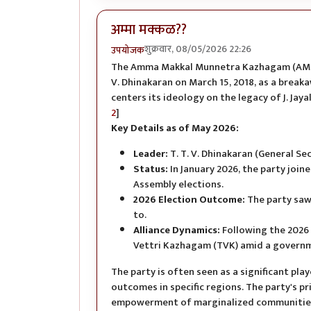
अम्मा मक्कळ??
शुक्रवार, 08/05/2026 22:26
उपयोजक
The Amma Makkal Munnetra Kazhagam (AMMK) i
V. Dhinakaran on March 15, 2018, as a break
centers its ideology on the legacy of J. Jay
2
]
Key Details as of May 2026:
Leader:
T. T. V. Dhinakaran (General Sec
Status:
In January 2026, the party joi
Assembly elections.
2026 Election Outcome:
The party saw
to.
Alliance Dynamics:
Following the 2026 
Vettri Kazhagam (TVK) amid a governm
The party is often seen as a significant play
outcomes in specific regions. The party's p
empowerment of marginalized communitie