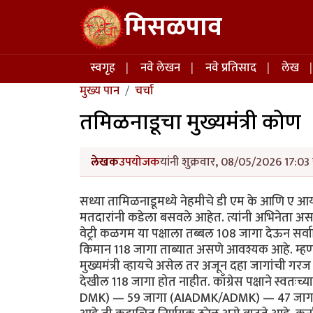
Skip to main content
मिसळपाव
Main navigation
स्वगृह
नवे लेखन
नवे प्रतिसाद
लेख
मुख्य पान
चर्चा
तमिळनाडूचा मुख्यमंत्री कोण
लेखक
उपयोजक
यांनी शुक्रवार, 08/05/2026 17:03 
सध्या तामिळनाडूमध्ये नेहमीचे डी एम के आणि ए आय ए
मतदारांनी कडेला बसवले आहेत. त्यांनी अभिनेता
वेट्री कळगम या पक्षाला तब्बल 108 जागा देऊन सर्व
किमान 118 जागा ताब्यात असणे आवश्यक आहे. म्हणज
मुख्यमंत्री व्हायचे असेल तर अजून दहा जागांची गरज
देखील 118 जागा होत नाहीत. काँग्रेस पक्षाने स्वतः
DMK) — 59 जागा (AIADMK/ADMK) — 47 जागा हे