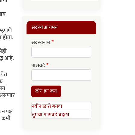
ताना
वाय
सदस्य आगमन
म्हणणे
ा होता.
सदस्यनाम
सेही
द्ध आहे.
पासवर्ड
 येत
ति
ापन
लॉग इन करा
पी असणार
नवीन खाते बनवा
न पक्ष
तुमचा पासवर्ड बदला.
ा कमी