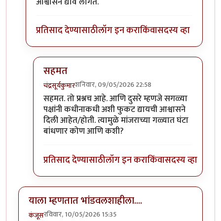
आश्वासन द्यावे लागते.
प्रतिसाद देण्यासाठी
लॉग इन करा
किंवा
सदस्य व्हा
सहमत
शनिवार, 09/05/2026 22:58
चंद्रसूर्यकुमार
In reply to
निवडणूक प्रचारात बंदी घालावी…
by
श्रीगुरुजी
सहमत. तो प्रश्नच आहे. आणि दुसरे म्हणजे सगळ्या
पक्षांनी कधीनाकधी अशी फुकट द्यायची आश्वासने
दिली आहेत/होती. त्यामुळे मांजराच्या गळ्यात घंटा
बांधणार कोण आणि कशी?
प्रतिसाद देण्यासाठी
लॉग इन करा
किंवा
सदस्य व्हा
याला म्हणतात भांडवलशाहीला....
रविवार, 10/05/2026 15:35
कंजूस