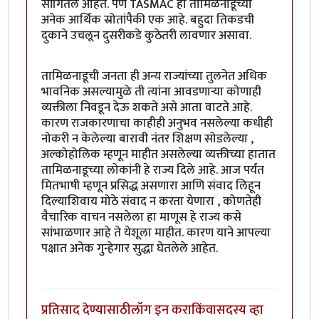
सांगितले आहेत. पण TASMAC हा तामिळनाडूच्या
अनेक आर्थिक स्रोतांपैकी एक आहे. बहुदा तिकडची
दुकाने उचलून दुसरीकडे कुठेतरी लावणार असावा.
तामिळनाडूची जनता ही अन्य राज्यांच्या तुलनेत अधिक
भावनिक असल्यामुळे ती त्यांना आवडणाऱ्या कोणाही
व्यक्तीला निवडून देऊ शकते असे आता वाटते आहे.
कारण राजकारणाचा काहीही अनुभव नसलेल्या कधीही
नोकरी न केलेल्या बारावी नंतर शिक्षण सोडलेल्या ,
अल्कोहोलिक म्हणून माहीत असलेल्या व्यक्तीच्या हातात
तामिळनाडूच्या लोकांनी हे राज्य दिले आहे. आज पर्यंत
मितभाषी म्हणून प्रसिद्ध असणारा आणि संवाद लिहून
दिल्याशिवाय मोठे संवाद न करता येणारा , कोणतेही
वैचारिक वाचन नसलेला हा माणूस हे राज्य कसे
सांभाळणार आहे ते येशूला माहीत. कारण याने आपल्या
पक्षात अनेक गुन्हेगार सुद्धा घेतलेले आहेत.
प्रतिसाद देण्यासाठी
लॉग इन करा
किंवा
सदस्य व्हा