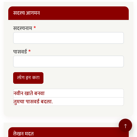
सदस्य आगमन
सदस्यनाम
पासवर्ड
लॉग इन करा
नवीन खाते बनवा
तुमचा पासवर्ड बदला.
↑
लेखन मदत