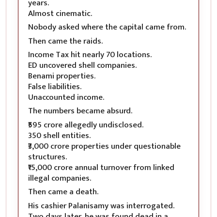
years.
Almost cinematic.
Nobody asked where the capital came from.
Then came the raids.
Income Tax hit nearly 70 locations.
ED uncovered shell companies.
Benami properties.
False liabilities.
Unaccounted income.
The numbers became absurd.
₹595 crore allegedly undisclosed.
350 shell entities.
₹3,000 crore properties under questionable
structures.
₹15,000 crore annual turnover from linked
illegal companies.
Then came a death.
His cashier Palanisamy was interrogated.
Two days later, he was found dead in a