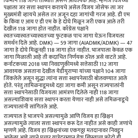
किमान 118 जागा ताब्यात असणे आवश्यक आहे. म्हणजे विजेच्या
पक्षाला जर सत्ता स्थापन करायचे असेल विजय जोसेफ ला जर
मुख्यमंत्री व्हायचे असेल तर अजून दहा जागांची गरज आहे. डी एम
के किंवा ए आय ए डी एम के हे दोघे मिळून जरी एकत्र आले तरी
देखील 118 जागा होत नाहीत. काँग्रेस पक्षाने
स्वतःच्यास्वतःच्यास्वतःच्या फुटकळ पाच जागा घेऊन विजयला
समर्थन दिले आहे. DMK) — 59 जागा (AIADMK/ADMK) — 47
जागा हे दोघे मिळूनही 118 जागा होत नाहीत. भाजपाला केवळ एक
जागा मिळाली आहे ती कदाचित निर्णयक ठरेल असे वाटते आहे.
कर्नाटकच्या 2018 च्या निवडणुकीमध्ये सत्तेसाठी 112 जागा
आवश्यक असताना देखील येडीयुराप्पा यांच्या पक्षाने 104 जागा
जिंकलेले असून सुद्धा त्यांना सत्ता स्थापनेसाठी बोलवण्यात आले
होते. परंतु तामिळनाडूमध्ये दहा जागा कमी असून राज्यपालांनी
सत्ता स्थापनेसाठी विजयला आमंत्रण दिलेले नाही 118 जागा
असल्याशिवाय सत्ता स्थापन करता येणार नाही असे तमिळनाडूचे
राज्यपालांनी सांगितले आहे.
राज्यपाल हे भाजपचे असल्यामुळे आणि विजय हा ख्रिश्चन
असल्यामुळे त्याला सत्ता स्थापन करू देत नाहीत असे काही जणांचे
म्हणणे आहे. विजय हा ख्रिश्चनांच्या एकगठ्ठा मतदानावर निवडून
आलेला आहे त्याने प्रचार यात्रेदरम्यान येशू ख्रिस्ताचा फोटो ही