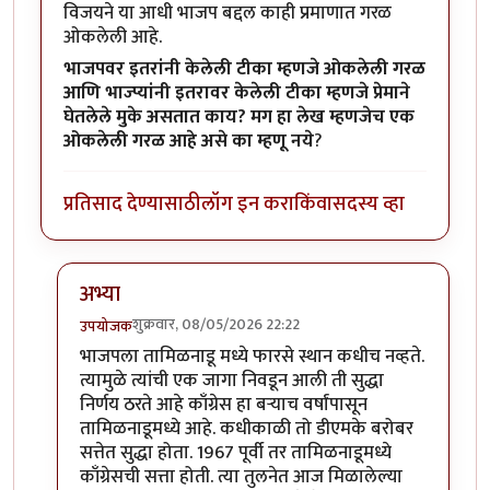
विजयने या आधी भाजप बद्दल काही प्रमाणात गरळ
ओकलेली आहे.
भाजपवर इतरांनी केलेली टीका म्हणजे ओकलेली गरळ
आणि भाज्प्यांनी इतरावर केलेली टीका म्हणजे प्रेमाने
घेतलेले मुके असतात काय? मग हा लेख म्हणजेच एक
ओकलेली गरळ आहे असे का म्हणू नये
?
प्रतिसाद देण्यासाठी
लॉग इन करा
किंवा
सदस्य व्हा
अभ्या
शुक्रवार, 08/05/2026 22:22
उपयोजक
In reply to
एकच नंबर
by
अभ्या..
भाजपला तामिळनाडू मध्ये फारसे स्थान कधीच नव्हते.
त्यामुळे त्यांची एक जागा निवडून आली ती सुद्धा
निर्णय ठरते आहे काँग्रेस हा बऱ्याच वर्षांपासून
तामिळनाडूमध्ये आहे. कधीकाळी तो डीएमके बरोबर
सत्तेत सुद्धा होता. 1967 पूर्वी तर तामिळनाडूमध्ये
काँग्रेसची सत्ता होती. त्या तुलनेत आज मिळालेल्या