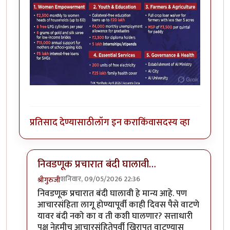
प्रतिसाद देण्यासाठी
लॉग इन करा
किंवा
सदस्य व्हा
निवडणूक प्रचारात बंदी घालावी…
शनिवार, 09/05/2026 22:36
श्रीगुरुजी
In reply to
तामिळनाडूचा केजरीवाल
by
चंद्रसूर्यकुमार
निवडणूक प्रचारात बंदी घालावी हे मान्य आहे. पण
आचारसंहिता लागू होण्यापूर्वी काही दिवस पैसे वाटणे
यावर बंदी नको का व ती कशी घालणार? सत्ताधारी
पक्ष नेहमीच आचारसंहितेपूर्वी खिरापत वाटण्यास