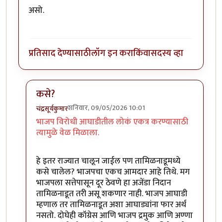
असो.
प्रतिसाद देण्यासाठी
लॉग इन करा
किंवा
सदस्य व्हा
कसे?
शनिवार, 09/05/2026 10:01
चंद्रसूर्यकुमार
In reply to
मला वाटते इथे काँग्रेसने…
by
शाम भागवत
भाजप विरोधी आघाडीतील लोकं एकत्र करण्यासाठी
त्यामुळे वेळ मिळाला.
हे इतर राज्यात चालून जाईल पण तामिळनाडूमध्ये
कसे चालेल? भाजपचा एकच आमदार आहे तिथे. मग
भाजपला सत्तेपासून दूर ठेवणे हा अजेंडा निदान
तामिळनाडूत तरी असू शकणार नाही. भाजप आघाडी
म्हणाल तर तामिळनाडूत अशा आघाड्यांना फार अर्थ
नसतो. दोघेही कॉग्रेस आणि भाजप द्रमुक आणि अण्णा