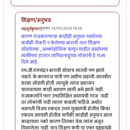
शिक्षण/अनुभव
बुधवार, 13/05/2026 18:39
चंद्रसूर्यकुमार
In reply to
दोन दिवसांपूर्वी तमिळनाडूचे…
by
उपयोजक
कारण राजकारणाचा काहीही अनुभव नसलेल्या
कधीही नोकरी न केलेल्या बारावी नंतर शिक्षण
सोडलेल्या , अल्कोहोलिक म्हणून माहीत असलेल्या
व्यक्तीच्या हातात तामिळनाडूच्या लोकांनी हे राज्य
दिले आहे.
एम.जी.रामचंद्रन बारावी सोडाच सातवी पण झाले
नव्हते. के.कामराज यांनी पण अशीच सहावी-सातवीत
शाळा सोडली होती. त्यामुळे त्यांना प्रशासन
चालवायला काही अडचण आली असे झाले नाही.
राज्यकर्त्याने फार उच्चशिक्षित असायची गरज नाही
तर लोकांची नाडी त्याला कळली पाहिजे. अर्थात
थळपती विजय एकदम उत्तम मुख्यमंत्री होतील किंवा
एकदम अपयशी होतील यापैकी काहीही अनुमान आता
काढायला नको कारण तितका वेळ त्यांना अजून
मिळालेला नाही. मात्र शिक्षण कमी या एका मुद्द्यामुळे