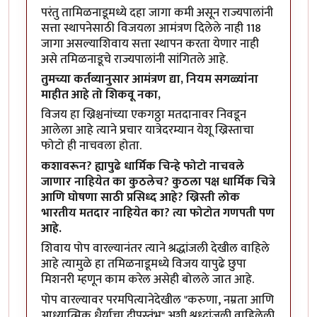
परंतु तामिळनाडूमध्ये दहा जागा कमी असून राज्यपालांनी
सत्ता स्थापनेसाठी विजयला आमंत्रण दिलेले नाही 118
जागा असल्याशिवाय सत्ता स्थापन करता येणार नाही
असे तमिळनाडूचे राज्यपालांनी सांगितले आहे.
तुमच्या कर्तव्यानुसार आमंत्रण द्या, नियम सगळ्यांना
माहीत आहे तो शिकवू नका,
विजय हा ख्रिश्चनांच्या एकगठ्ठा मतदानावर निवडून
आलेला आहे त्याने प्रचार यात्रेदरम्यान येशू ख्रिस्ताचा
फोटो ही नाचवला होता.
कशावरून? ह्यापुढे धार्मिक चिन्हे फोटो नाचवले
जाणार नाहियेत का कुठलेच? कुठला पक्ष धार्मिक चित्रे
आणि घोषणा साठी प्रसिध्द आहे? ख्रिस्ती लोक
भारतीय मतदार नाहियेत का? त्या फोटोत गणपती पण
आहे.
शिवाय पोप वारल्यानंतर त्याने श्रद्धांजली देखील वाहिले
आहे त्यामुळे हा तमिळनाडूमध्ये विजय यापुढे छुपा
मिशनरी म्हणून काम करेल असेही बोलले जात आहे.
पोप वारल्यावर परमपित्यानेदेखील "
करुणा, नम्रता आणि
आध्यात्मिक धैर्याचा दीपस्तं
भ" अशी श्रध्दांजली वाहिलेली