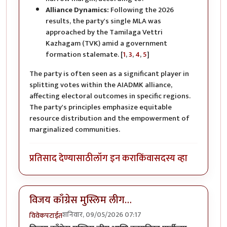
Alliance Dynamics:
Following the 2026
results, the party's single MLA was
approached by the Tamilaga Vettri
Kazhagam (TVK) amid a government
formation stalemate. [
1
,
3
,
4
,
5
]
The party is often seen as a significant player in
splitting votes within the AIADMK alliance,
affecting electoral outcomes in specific regions.
The party's principles emphasize equitable
resource distribution and the empowerment of
marginalized communities.
प्रतिसाद देण्यासाठी
लॉग इन करा
किंवा
सदस्य व्हा
विजय काँग्रेस मुस्लिम लीग…
शनिवार, 09/05/2026 07:17
विवेकपटाईत