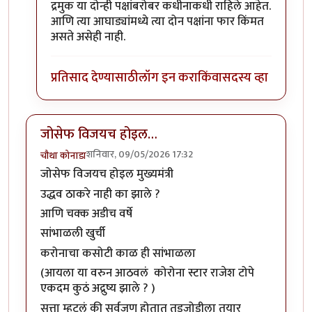
द्रमुक या दोन्ही पक्षांबरोबर कधीनाकधी राहिले आहेत.
आणि त्या आघाड्यांमध्ये त्या दोन पक्षांना फार किंमत
असते असेही नाही.
प्रतिसाद देण्यासाठी
लॉग इन करा
किंवा
सदस्य व्हा
जोसेफ विजयच होइल…
शनिवार, 09/05/2026 17:32
चौथा कोनाडा
जोसेफ विजयच होइल मुख्यमंत्री
उद्धव ठाकरे नाही का झाले ?
आणि चक्क अडीच वर्षे
सांभाळली खुर्ची
करोनाचा कसोटी काळ ही सांभाळला
(आयला या वरुन आठवलं कोरोना स्टार राजेश टोपे
एकदम कुठं अद्रुष्य झाले ? )
सत्ता म्हटलं की सर्वजण होतात तडजोडीला तयार