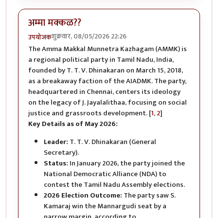
अम्मा मक्कळ??
शुक्रवार, 08/05/2026 22:26
उपयोजक
The Amma Makkal Munnetra Kazhagam (AMMK) is
a regional political party in Tamil Nadu, India,
founded by T. T. V. Dhinakaran on March 15, 2018,
as a breakaway faction of the AIADMK. The party,
headquartered in Chennai, centers its ideology
on the legacy of J. Jayalalithaa, focusing on social
justice and grassroots development. [
1
,
2
]
Key Details as of May 2026:
Leader:
T. T. V. Dhinakaran (General
Secretary).
Status:
In January 2026, the party joined the
National Democratic Alliance (NDA) to
contest the Tamil Nadu Assembly elections.
2026 Election Outcome:
The party saw S.
Kamaraj win the Mannargudi seat by a
narrow margin, according to.