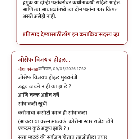
द्रमुक या दोन्ही पक्षांबरोबर कधीनाकधी राहिले आहेत.
आणि त्या आघाड्यांमध्ये त्या दोन पक्षांना फार किंमत
असते असेही नाही.
प्रतिसाद देण्यासाठी
लॉग इन करा
किंवा
सदस्य व्हा
जोसेफ विजयच होइल…
शनिवार, 09/05/2026 17:32
चौथा कोनाडा
जोसेफ विजयच होइल मुख्यमंत्री
उद्धव ठाकरे नाही का झाले ?
आणि चक्क अडीच वर्षे
सांभाळली खुर्ची
करोनाचा कसोटी काळ ही सांभाळला
(आयला या वरुन आठवलं कोरोना स्टार राजेश टोपे
एकदम कुठं अद्रुष्य झाले ? )
सत्ता म्हटलं की सर्वजण होतात तडजोडीला तयार