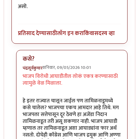
असो.
प्रतिसाद देण्यासाठी
लॉग इन करा
किंवा
सदस्य व्हा
कसे?
शनिवार, 09/05/2026 10:01
चंद्रसूर्यकुमार
In reply to
मला वाटते इथे काँग्रेसने…
by
शाम भागवत
भाजप विरोधी आघाडीतील लोकं एकत्र करण्यासाठी
त्यामुळे वेळ मिळाला.
हे इतर राज्यात चालून जाईल पण तामिळनाडूमध्ये
कसे चालेल? भाजपचा एकच आमदार आहे तिथे. मग
भाजपला सत्तेपासून दूर ठेवणे हा अजेंडा निदान
तामिळनाडूत तरी असू शकणार नाही. भाजप आघाडी
म्हणाल तर तामिळनाडूत अशा आघाड्यांना फार अर्थ
नसतो. दोघेही कॉग्रेस आणि भाजप द्रमुक आणि अण्णा