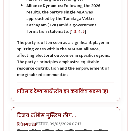
Alliance Dynamics:
Following the 2026
results, the party's single MLA was
approached by the Tamilaga Vettri
Kazhagam (TVK) amid a government
formation stalemate. [
1
,
3
,
4
,
5
]
The party is often seen as a significant player in
splitting votes within the AIADMK alliance,
affecting electoral outcomes in specific regions.
The party's principles emphasize equitable
resource distribution and the empowerment of
marginalized communities.
प्रतिसाद देण्यासाठी
लॉग इन करा
किंवा
सदस्य व्हा
विजय काँग्रेस मुस्लिम लीग…
शनिवार, 09/05/2026 07:17
विवेकपटाईत