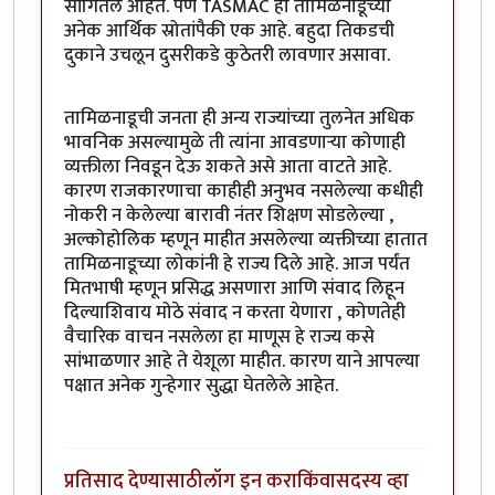
सांगितले आहेत. पण TASMAC हा तामिळनाडूच्या
अनेक आर्थिक स्रोतांपैकी एक आहे. बहुदा तिकडची
दुकाने उचलून दुसरीकडे कुठेतरी लावणार असावा.
तामिळनाडूची जनता ही अन्य राज्यांच्या तुलनेत अधिक
भावनिक असल्यामुळे ती त्यांना आवडणाऱ्या कोणाही
व्यक्तीला निवडून देऊ शकते असे आता वाटते आहे.
कारण राजकारणाचा काहीही अनुभव नसलेल्या कधीही
नोकरी न केलेल्या बारावी नंतर शिक्षण सोडलेल्या ,
अल्कोहोलिक म्हणून माहीत असलेल्या व्यक्तीच्या हातात
तामिळनाडूच्या लोकांनी हे राज्य दिले आहे. आज पर्यंत
मितभाषी म्हणून प्रसिद्ध असणारा आणि संवाद लिहून
दिल्याशिवाय मोठे संवाद न करता येणारा , कोणतेही
वैचारिक वाचन नसलेला हा माणूस हे राज्य कसे
सांभाळणार आहे ते येशूला माहीत. कारण याने आपल्या
पक्षात अनेक गुन्हेगार सुद्धा घेतलेले आहेत.
प्रतिसाद देण्यासाठी
लॉग इन करा
किंवा
सदस्य व्हा