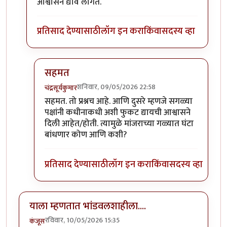
आश्वासन द्यावे लागते.
प्रतिसाद देण्यासाठी
लॉग इन करा
किंवा
सदस्य व्हा
सहमत
शनिवार, 09/05/2026 22:58
चंद्रसूर्यकुमार
In reply to
निवडणूक प्रचारात बंदी घालावी…
by
श्रीगुरुजी
सहमत. तो प्रश्नच आहे. आणि दुसरे म्हणजे सगळ्या
पक्षांनी कधीनाकधी अशी फुकट द्यायची आश्वासने
दिली आहेत/होती. त्यामुळे मांजराच्या गळ्यात घंटा
बांधणार कोण आणि कशी?
प्रतिसाद देण्यासाठी
लॉग इन करा
किंवा
सदस्य व्हा
याला म्हणतात भांडवलशाहीला....
रविवार, 10/05/2026 15:35
कंजूस