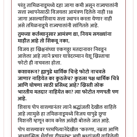
परंतु तामिळनाडूमध्ये दहा जागा कमी असून राज्यपालांनी
सत्ता स्थापनेसाठी विजयला आमंत्रण दिलेले नाही 118
जागा असल्याशिवाय सत्ता स्थापन करता येणार नाही
असे तमिळनाडूचे राज्यपालांनी सांगितले आहे.
तुमच्या कर्तव्यानुसार आमंत्रण द्या, नियम सगळ्यांना
माहीत आहे तो शिकवू नका,
विजय हा ख्रिश्चनांच्या एकगठ्ठा मतदानावर निवडून
आलेला आहे त्याने प्रचार यात्रेदरम्यान येशू ख्रिस्ताचा
फोटो ही नाचवला होता.
कशावरून? ह्यापुढे धार्मिक चिन्हे फोटो नाचवले
जाणार नाहियेत का कुठलेच? कुठला पक्ष धार्मिक चित्रे
आणि घोषणा साठी प्रसिध्द आहे? ख्रिस्ती लोक
भारतीय मतदार नाहियेत का? त्या फोटोत गणपती पण
आहे.
शिवाय पोप वारल्यानंतर त्याने श्रद्धांजली देखील वाहिले
आहे त्यामुळे हा तमिळनाडूमध्ये विजय यापुढे छुपा
मिशनरी म्हणून काम करेल असेही बोलले जात आहे.
पोप वारल्यावर परमपित्यानेदेखील "
करुणा, नम्रता आणि
आध्यात्मिक धैर्याचा दीपस्तं
भ" अशी श्रध्दांजली वाहिलेली