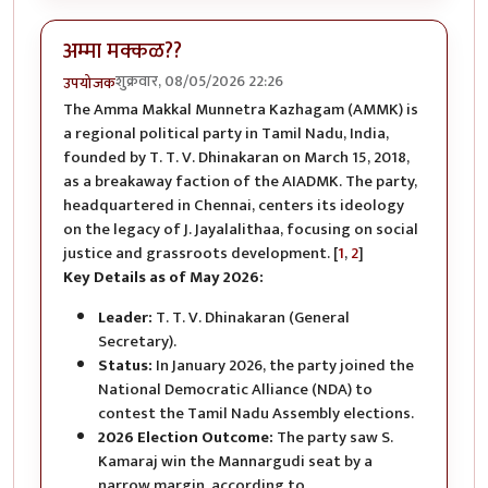
अम्मा मक्कळ??
शुक्रवार, 08/05/2026 22:26
उपयोजक
The Amma Makkal Munnetra Kazhagam (AMMK) is
a regional political party in Tamil Nadu, India,
founded by T. T. V. Dhinakaran on March 15, 2018,
as a breakaway faction of the AIADMK. The party,
headquartered in Chennai, centers its ideology
on the legacy of J. Jayalalithaa, focusing on social
justice and grassroots development. [
1
,
2
]
Key Details as of May 2026:
Leader:
T. T. V. Dhinakaran (General
Secretary).
Status:
In January 2026, the party joined the
National Democratic Alliance (NDA) to
contest the Tamil Nadu Assembly elections.
2026 Election Outcome:
The party saw S.
Kamaraj win the Mannargudi seat by a
narrow margin, according to.