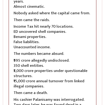
years.
Almost cinematic.
Nobody asked where the capital came from.
Then came the raids.
Income Tax hit nearly 70 locations.
ED uncovered shell companies.
Benami properties.
False liabilities.
Unaccounted income.
The numbers became absurd.
₹595 crore allegedly undisclosed.
350 shell entities.
₹3,000 crore properties under questionable
structures.
₹15,000 crore annual turnover from linked
illegal companies.
Then came a death.
His cashier Palanisamy was interrogated.
Two days later, he was found dead in a