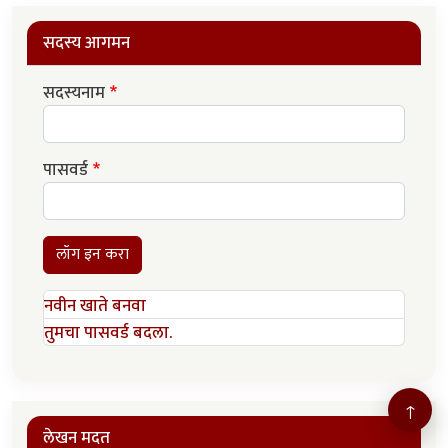
सदस्य आगमन
सदस्यनाम
पासवर्ड
लॉग इन करा
नवीन खाते बनवा
तुमचा पासवर्ड बदला.
↑
लेखन मदत