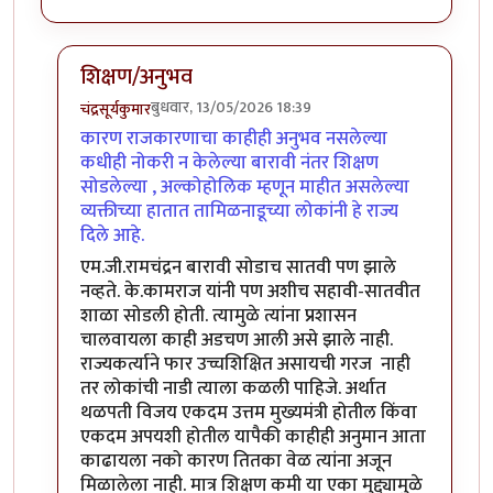
शिक्षण/अनुभव
बुधवार, 13/05/2026 18:39
चंद्रसूर्यकुमार
In reply to
दोन दिवसांपूर्वी तमिळनाडूचे…
by
उपयोजक
कारण राजकारणाचा काहीही अनुभव नसलेल्या
कधीही नोकरी न केलेल्या बारावी नंतर शिक्षण
सोडलेल्या , अल्कोहोलिक म्हणून माहीत असलेल्या
व्यक्तीच्या हातात तामिळनाडूच्या लोकांनी हे राज्य
दिले आहे.
एम.जी.रामचंद्रन बारावी सोडाच सातवी पण झाले
नव्हते. के.कामराज यांनी पण अशीच सहावी-सातवीत
शाळा सोडली होती. त्यामुळे त्यांना प्रशासन
चालवायला काही अडचण आली असे झाले नाही.
राज्यकर्त्याने फार उच्चशिक्षित असायची गरज नाही
तर लोकांची नाडी त्याला कळली पाहिजे. अर्थात
थळपती विजय एकदम उत्तम मुख्यमंत्री होतील किंवा
एकदम अपयशी होतील यापैकी काहीही अनुमान आता
काढायला नको कारण तितका वेळ त्यांना अजून
मिळालेला नाही. मात्र शिक्षण कमी या एका मुद्द्यामुळे