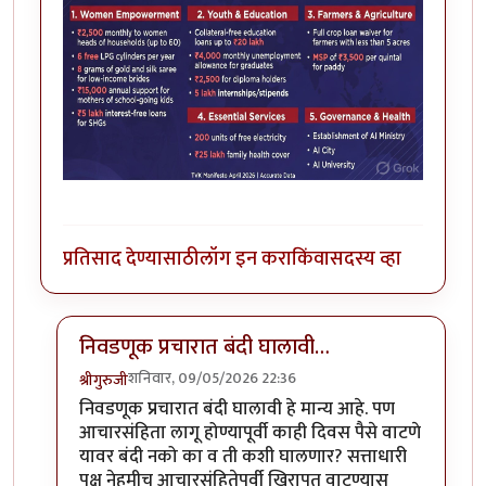
प्रतिसाद देण्यासाठी
लॉग इन करा
किंवा
सदस्य व्हा
निवडणूक प्रचारात बंदी घालावी…
शनिवार, 09/05/2026 22:36
श्रीगुरुजी
In reply to
तामिळनाडूचा केजरीवाल
by
चंद्रसूर्यकुमार
निवडणूक प्रचारात बंदी घालावी हे मान्य आहे. पण
आचारसंहिता लागू होण्यापूर्वी काही दिवस पैसे वाटणे
यावर बंदी नको का व ती कशी घालणार? सत्ताधारी
पक्ष नेहमीच आचारसंहितेपूर्वी खिरापत वाटण्यास