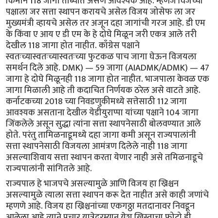
किमान 118 जागा ताब्यात असणे आवश्यक आहे. म्हणजे विजेच्या
पक्षाला जर सत्ता स्थापन करायचे असेल विजय जोसेफ ला जर
मुख्यमंत्री व्हायचे असेल तर अजून दहा जागांची गरज आहे. डी एम
के किंवा ए आय ए डी एम के हे दोघे मिळून जरी एकत्र आले तरी
देखील 118 जागा होत नाहीत. काँग्रेस पक्षाने
स्वतःच्यास्वतःच्यास्वतःच्या फुटकळ पाच जागा घेऊन विजयला
समर्थन दिले आहे. DMK) — 59 जागा (AIADMK/ADMK) — 47
जागा हे दोघे मिळूनही 118 जागा होत नाहीत. भाजपाला केवळ एक
जागा मिळाली आहे ती कदाचित निर्णयक ठरेल असे वाटते आहे.
कर्नाटकच्या 2018 च्या निवडणुकीमध्ये सत्तेसाठी 112 जागा
आवश्यक असताना देखील येडीयुराप्पा यांच्या पक्षाने 104 जागा
जिंकलेले असून सुद्धा त्यांना सत्ता स्थापनेसाठी बोलवण्यात आले
होते. परंतु तामिळनाडूमध्ये दहा जागा कमी असून राज्यपालांनी
सत्ता स्थापनेसाठी विजयला आमंत्रण दिलेले नाही 118 जागा
असल्याशिवाय सत्ता स्थापन करता येणार नाही असे तमिळनाडूचे
राज्यपालांनी सांगितले आहे.
राज्यपाल हे भाजपचे असल्यामुळे आणि विजय हा ख्रिश्चन
असल्यामुळे त्याला सत्ता स्थापन करू देत नाहीत असे काही जणांचे
म्हणणे आहे. विजय हा ख्रिश्चनांच्या एकगठ्ठा मतदानावर निवडून
आलेला आहे त्याने प्रचार यात्रेदरम्यान येशू ख्रिस्ताचा फोटो ही