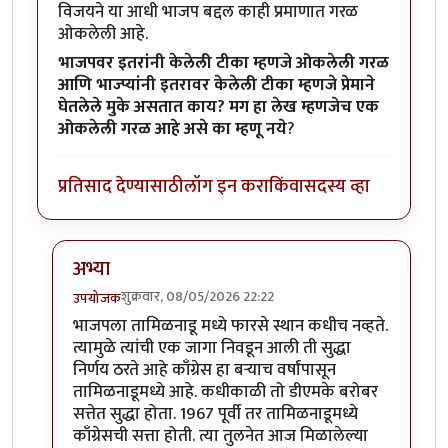
विजयने या आधी भाजप बद्दल काही प्रमाणात गरळ
ओकलेली आहे.
भाजपवर इतरांनी केलेली टीका म्हणजे ओकलेली गरळ
आणि भाज्प्यांनी इतरावर केलेली टीका म्हणजे प्रेमाने
घेतलेले मुके असतात काय? मग हा लेख म्हणजेच एक
ओकलेली गरळ आहे असे का म्हणू नये
?
प्रतिसाद देण्यासाठी
लॉग इन करा
किंवा
सदस्य व्हा
अभ्या
शुक्रवार, 08/05/2026 22:22
उपयोजक
In reply to
एकच नंबर
by
अभ्या..
भाजपला तामिळनाडू मध्ये फारसे स्थान कधीच नव्हते.
त्यामुळे त्यांची एक जागा निवडून आली ती सुद्धा
निर्णय ठरते आहे काँग्रेस हा बऱ्याच वर्षांपासून
तामिळनाडूमध्ये आहे. कधीकाळी तो डीएमके बरोबर
सत्तेत सुद्धा होता. 1967 पूर्वी तर तामिळनाडूमध्ये
काँग्रेसची सत्ता होती. त्या तुलनेत आज मिळालेल्या