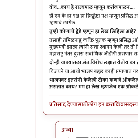
वॉव...काय हे राज्यपाल म्हणून कर्तव्यपालन....
डी एम के हा पक्ष हा हिंदूद्वेष्टा पक्ष म्हणून प्
म्हणावे लागेल.
तुम्ही कोणाचे द्वेष्टे म्हणून हा लेख लिहिला आहे?
तसाही तमिळनाडू व्यक्ति पूजक म्हणून प्रसिद
मुख्यमंत्री झाला त्यांनी सत्ता स्थापन केली तर
महाराष्ट्र नंतर दुसरा सर्वाधिक जीडीपी असणार रा
दोन्ही वाक्यातला अंत:विरोध लक्षात येतोय का 
विजयने या आधी भाजप बद्दल काही प्रमाणात 
भाजपवर इतरांनी केलेली टीका म्हणजे ओकलेली ग
असतात काय? मग हा लेख म्हणजेच एक ओकलेल
प्रतिसाद देण्यासाठी
लॉग इन करा
किंवा
सदस्य 
अभ्या