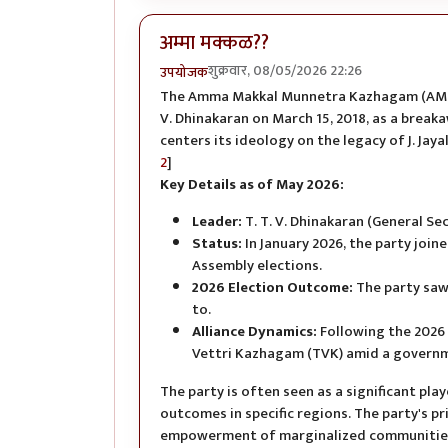
अम्मा मक्कळ??
शुक्रवार, 08/05/2026 22:26
उपयोजक
The Amma Makkal Munnetra Kazhagam (AMMK) i
V. Dhinakaran on March 15, 2018, as a break
centers its ideology on the legacy of J. Jay
2
]
Key Details as of May 2026:
Leader:
T. T. V. Dhinakaran (General Sec
Status:
In January 2026, the party joi
Assembly elections.
2026 Election Outcome:
The party saw
to.
Alliance Dynamics:
Following the 2026 
Vettri Kazhagam (TVK) amid a governm
The party is often seen as a significant play
outcomes in specific regions. The party's p
empowerment of marginalized communitie