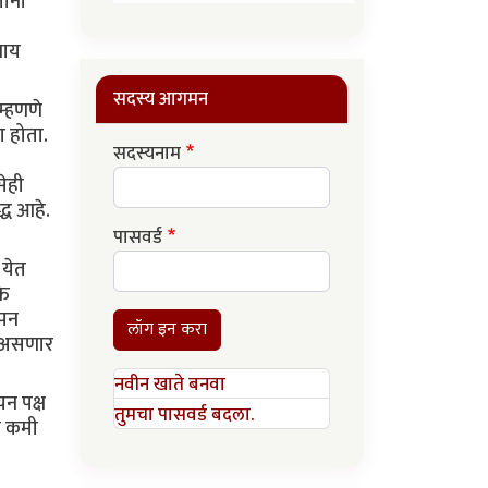
ताना
वाय
सदस्य आगमन
म्हणणे
ा होता.
सदस्यनाम
सेही
द्ध आहे.
पासवर्ड
 येत
ति
ापन
लॉग इन करा
पी असणार
नवीन खाते बनवा
न पक्ष
तुमचा पासवर्ड बदला.
ा कमी