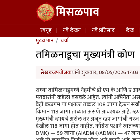
Skip to main content
मिसळपाव
Main navigation
स्वगृह
नवे लेखन
नवे प्रतिसाद
लेख
मुख्य पान
चर्चा
तमिळनाडूचा मुख्यमंत्री कोण
लेखक
उपयोजक
यांनी शुक्रवार, 08/05/2026 17:03 
सध्या तामिळनाडूमध्ये नेहमीचे डी एम के आणि ए आय ए
मतदारांनी कडेला बसवले आहेत. त्यांनी अभिनेता
वेट्री कळगम या पक्षाला तब्बल 108 जागा देऊन सर्व
किमान 118 जागा ताब्यात असणे आवश्यक आहे. म्हणज
मुख्यमंत्री व्हायचे असेल तर अजून दहा जागांची गरज
देखील 118 जागा होत नाहीत. काँग्रेस पक्षाने स्वतः
DMK) — 59 जागा (AIADMK/ADMK) — 47 जागा हे