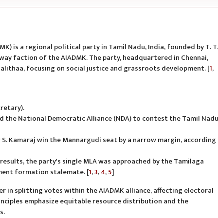
s a regional political party in Tamil Nadu, India, founded by T. T
away faction of the AIADMK. The party, headquartered in Chennai,
alalithaa, focusing on social justice and grassroots development. [
1
,
retary).
ned the National Democratic Alliance (NDA) to contest the Tamil Nad
 S. Kamaraj win the Mannargudi seat by a narrow margin, according
results, the party's single MLA was approached by the Tamilaga
ent formation stalemate. [
1
,
3
,
4
,
5
]
er in splitting votes within the AIADMK alliance, affecting electoral
rinciples emphasize equitable resource distribution and the
s.