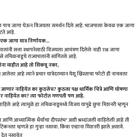
ा फुटकळ पाच जागा घेऊन विजयला समर्थन दिले आहे. भाजपाला केवळ एक जागा
ते आहे.
क जागा मात्र निर्णायक...
पालांनी सत्ता स्थापनेसाठी विजयला आमंत्रण दिलेले नाही 118 जागा
े तमिळनाडूचे राज्यपालांनी सांगितले आहे.
्यांना माहीत आहे तो शिकवू नका,
 आलेला आहे त्याने प्रचार यात्रेदरम्यान येशू ख्रिस्ताचा फोटो ही नाचवला
ले जाणार नाहियेत का कुठलेच? कुठला पक्ष धार्मिक चित्रे आणि घोषणा
दार नाहियेत का? त्या फोटोत गणपती पण आहे.
 वाहिले आहे त्यामुळे हा तमिळनाडूमध्ये विजय यापुढे छुपा मिशनरी म्हणून
ा आणि आध्यात्मिक धैर्याचा दीपस्तं
भ" अशी श्रध्दांजली वाहिलेली आहे ती
व्हैटिकनला म्हणजे हा गुन्हा नसावा. किंवा एव्हाना मिशनरी झाले असावे.
ू देत नसावेत