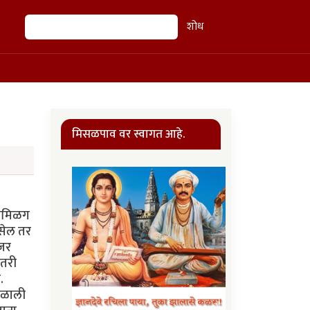
शोध
शोध
मिसळपाव वर स्वागत आहे.
 तमिळग
असेल तर
 जर
 तरी
.
िळाली