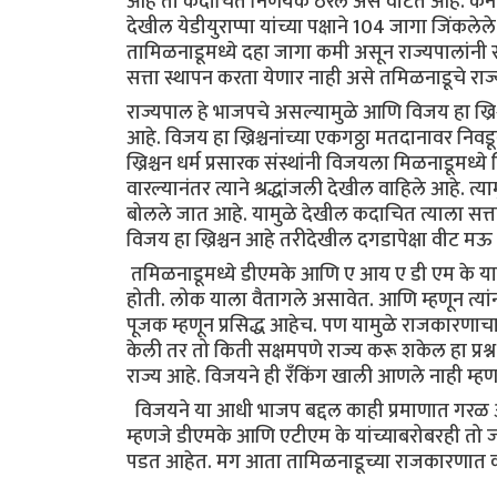
आहे ती कदाचित निर्णयक ठरेल असे वाटते आहे. कर्
देखील येडीयुराप्पा यांच्या पक्षाने 104 जागा जिंकलेले
तामिळनाडूमध्ये दहा जागा कमी असून राज्यपालांनी 
सत्ता स्थापन करता येणार नाही असे तमिळनाडूचे राज्
राज्यपाल हे भाजपचे असल्यामुळे आणि विजय हा ख्रिश्
आहे. विजय हा ख्रिश्चनांच्या एकगठ्ठा मतदानावर निवडू
ख्रिश्चन धर्म प्रसारक संस्थांनी विजयला मिळनाडूमध
वारल्यानंतर त्याने श्रद्धांजली देखील वाहिले आहे. 
बोलले जात आहे. यामुळे देखील कदाचित त्याला सत्ता स्था
विजय हा ख्रिश्चन आहे तरीदेखील दगडापेक्षा वीट म
तमिळनाडूमध्ये डीएमके आणि ए आय ए डी एम के या द
होती. लोक याला वैतागले असावेत. आणि म्हणून त्यांन
पूजक म्हणून प्रसिद्ध आहेच. पण यामुळे राजकारणाचा
केली तर तो किती सक्षमपणे राज्य करू शकेल हा प्रश
राज्य आहे. विजयने ही रँकिंग खाली आणले नाही म्ह
विजयने या आधी भाजप बद्दल काही प्रमाणात गरळ ओ
म्हणजे डीएमके आणि एटीएम के यांच्याबरोबरही तो ज
पडत आहेत. मग आता तामिळनाडूच्या राजकारणात क