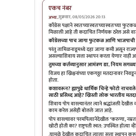
एकच नंबर
शुक्रवार, 08/05/2026 20:13
अभ्या..
काँग्रेस पक्षाने स्वतःच्यास्वतःच्यास्वतःच्य
मिळाली आहे ती कदाचित निर्णयक ठरेल असे वाट
कॉग्रेसच्या पाच जागा फुटकळ आणि भाजपाची ए
परंतु तामिळनाडूमध्ये दहा जागा कमी असून राज्य
असल्याशिवाय सत्ता स्थापन करता येणार नाही अस
तुमच्या कर्तव्यानुसार आमंत्रण द्या, नियम सगळ
विजय हा ख्रिश्चनांच्या एकगठ्ठा मतदानावर निवडून
होता.
कशावरून? ह्यापुढे धार्मिक चिन्हे फोटो नाचव
साठी प्रसिध्द आहे? ख्रिस्ती लोक भारतीय मत
शिवाय पोप वारल्यानंतर त्याने श्रद्धांजली देखील
काम करेल असेही बोलले जात आहे.
पोप वारल्यावर परमपित्यानेदेखील "
करुणा, नम्रत
खोटी होती का? राष्ट्रपती स्वत: उपस्थित होत्या 
.यामुळे देखील कदाचित त्याला सत्ता स्थापन कर