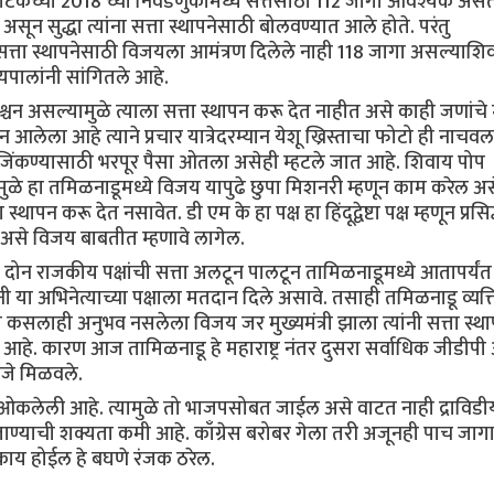
नाटकच्या 2018 च्या निवडणुकीमध्ये सत्तेसाठी 112 जागा आवश्यक अस
 असून सुद्धा त्यांना सत्ता स्थापनेसाठी बोलवण्यात आले होते. परंतु
सत्ता स्थापनेसाठी विजयला आमंत्रण दिलेले नाही 118 जागा असल्याशि
यपालांनी सांगितले आहे.
चन असल्यामुळे त्याला सत्ता स्थापन करू देत नाहीत असे काही जणांचे 
न आलेला आहे त्याने प्रचार यात्रेदरम्यान येशू ख्रिस्ताचा फोटो ही नाचवल
्ये जिंकण्यासाठी भरपूर पैसा ओतला असेही म्हटले जात आहे. शिवाय पोप
त्यामुळे हा तमिळनाडूमध्ये विजय यापुढे छुपा मिशनरी म्हणून काम करेल अ
पन करू देत नसावेत. डी एम के हा पक्ष हा हिंदूद्वेष्टा पक्ष म्हणून प्रसि
ऊ असे विजय बाबतीत म्हणावे लागेल.
ोन राजकीय पक्षांची सत्ता अलटून पालटून तामिळनाडूमध्ये आतापर्यंत
ी या अभिनेत्याच्या पक्षाला मतदान दिले असावे. तसाही तमिळनाडू व्यक्
 कसलाही अनुभव नसलेला विजय जर मुख्यमंत्री झाला त्यांनी सत्ता स्थ
्न आहे. कारण आज तामिळनाडू हे महाराष्ट्र नंतर दुसरा सर्वाधिक जीडी
णजे मिळवले.
कलेली आहे. त्यामुळे तो भाजपसोबत जाईल असे वाटत नाही द्राविडीय
ाण्याची शक्यता कमी आहे. काँग्रेस बरोबर गेला तरी अजूनही पाच जाग
ाय होईल हे बघणे रंजक ठरेल.