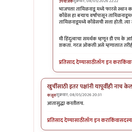
शुक्रवार, 08/05/2026 22:22
उपयोजक
In reply to
एकच नंबर
by
अभ्या..
भाजपला तामिळनाडू मध्ये फारसे स्थान कधी
काँग्रेस हा बऱ्याच वर्षांपासून तामिळनाडू
तामिळनाडूमध्ये काँग्रेसची सत्ता होती. 
मी हिंदुत्वाचा समर्थक म्हणून डी एम क
शकता. गरज ओकली असे म्हणालात तरीही
प्रतिसाद देण्यासाठी
लॉग इन करा
किंवा
खुर्चीसाठी इतर पक्षांनी यापूर्वीही नाच के
शुक्रवार, 08/05/2026 20:31
कंजूस
आतासुद्धा करतीलच.
प्रतिसाद देण्यासाठी
लॉग इन करा
किंवा
सदस्य 