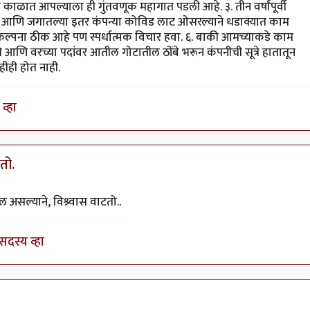
विड काळात आपल्याला ही गुंतवणूक महागात पडली आहे. ३. तीन वर्षांपूर्वी
डेल आणि जगातल्या इतर कंपन्या कोविड लाट ओसरल्याने धडाक्यात काम
 कल्पना ठीक आहे पण स्पर्धात्मक विचार हवा. ६. बाकी आमच्याकडे काम
आणि वरच्या पदांवर आतील गोटातील ठोंबे भरून कंपनीची सूत्रे हातातून
ीही होत नाही.
व्हा
तो.
 माहितीचा ठेवा.
by
कंजूस
 असल्याने, विश्र्वास वाटतो..
सदस्य व्हा