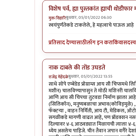
विशेष पर्व, ह्या पुस्तकांत ह्याची थोडीफा
बुधवार, 05/01/2022 06:30
मुक्त विहारि
स्वयंपुर्णतेकडे टाकलेले, हे महत्वाचे पाऊल आहे
प्रतिसाद देण्यासाठी
लॉग इन करा
किंवा
सदस्य 
नाक दाबले की तोंड उघडते
बुधवार, 05/01/2022 13:55
राजेंद्र मेहेंदळे
साधे सोपे एम्बेडेड प्रोग्राम्स आय सी चिप्समधे
मशीन) चालविण्यापासुन ते मोठी मशिनरी चालवि
आणि आय सी चिपचा तुटवडा निर्माण झाला आहे.
(सिलिकॉन), मनुष्यबळाचा अभाव(कोविड्मुळे) , द
फॅक्टर्‍या , वाहन निर्मिती, आय टी, मेडिकल, ऑ
सगळीकडे मागणी वाढत आहे, पण प्रॉडक्शन नसल्य
दिल्यावर ४-६ आठवड्यात मिळायची त्याला ४-६ मह
ध्येय असलेच पाहिजे. चीन तैवान जपान वगैरे दे