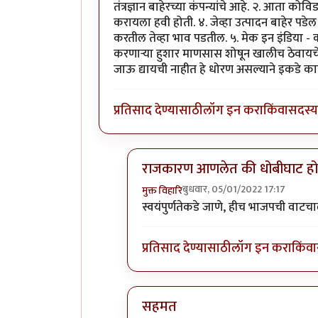
तंत्रज्ञान बाहेरच्या कंपन्यांचे आहे. २. आता को
करायला हवी होती. ४. जेव्हा उत्पादन बाहेर प
करतील तेव्हा भाव पडतील. ५. मेक इन इंडिया -
करणाऱ्या हुशार माणसास शोषून खालीच ठेवायचे 
जाऊ द्यायची नाहीत हे धोरण असल्याने इकडे काह
प्रतिसाद देण्यासाठी
लॉग इन करा
किंवा
सदस्य 
राजकारण आणलेत की धोबीघाट हो
बुधवार, 05/01/2022 17:17
मुक्त विहारि
In reply to
एक सुचवतो की लेख तांत्रिक
स्वयंपुर्णतेकडे जाणे, हीच भाजपची वाटचाल
प्रतिसाद देण्यासाठी
लॉग इन करा
किंवा
सहमत