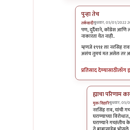
पुन्हा तेच
बुधवार, 05/01/2022 2
तर्कवादी
In reply to
नक्कीच ...
by
म
पण, दुर्दैवाने, कॉंग्रेस आणि
नाकारता येत नाही..
म्हणजे १९९१ ला नरसिह राव सर
असंच तुमचं मत असेल तर अ
प्रतिसाद देण्यासाठी
लॉग 
ह्याचा परिणाम क
बुधवार, 05/
मुक्त विहारि
In reply to
पुन्हा ते
नरसिंह राव, यांची गच्छ
घराण्याच्या विरोधात, 
घराण्याने गच्छंतीच 
ते बाबासाहेब भोसले,