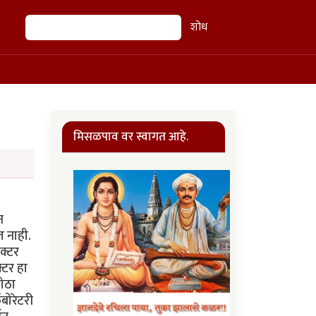
शोध
शोध
मिसळपाव वर स्वागत आहे.
न
त नाही.
क्टर
्टर हा
मोठा
बोरेटरी