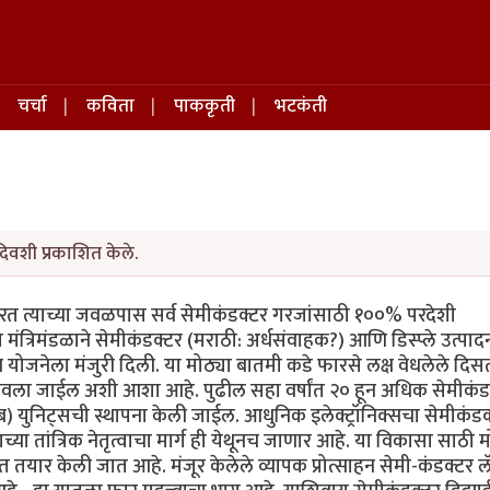
चर्चा
कविता
पाककृती
भटकंती
िवशी प्रकाशित केले.
 भारत त्याच्या जवळपास सर्व सेमीकंडक्टर गरजांसाठी १००% परदेशी
ीय मंत्रिमंडळाने सेमीकंडक्टर (मराठी: अर्धसंवाहक?) आणि डिस्प्ले उत्पाद
ाहन योजनेला मंजुरी दिली. या मोठ्या बातमी कडे फारसे लक्ष वेधलेले दिस
पाय रोवला जाईल अशी आशा आहे. पुढील सहा वर्षांत २० हून अधिक सेमीकंड
ब) युनिट्सची स्थापना केली जाईल. आधुनिक इलेक्ट्रॉनिक्सचा सेमीकंडक
रताच्या तांत्रिक नेतृत्वाचा मार्ग ही येथूनच जाणार आहे. या विकासा साठी 
तयार केली जात आहे. मंजूर केलेले व्यापक प्रोत्साहन सेमी-कंडक्टर लॅ