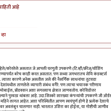
र माहिती आहे
व्हा
 लिहिले/कोरलेले असतात जे आपली घरगुती उपकरणे (टि.व्ही/फ्रीज्/वॉशिंग
ण्यापर्यंत बरेच काही करत असतात. पण सध्या जगभरातच सेमि कंडक्टर्स
 त्याला कारणे अनेक असतील जसे की नैसर्गिक साधनांचा तुटवडा
ेशांमधील ताणलेले व्यापारी संबंध वगैरे. पण त्याचा भयानक परीणाम
टोमोबाईल, प्रॉडक्शन अशा सगळ्याच क्षेत्रात जाणवतोय. कोविडोत्तर
ाने पुरवठा थांबला आहे. उदा.सिस्को सारख्या कंपन्यांची उपकरणे जी ऑर्ड
िने लागत आहेत. अशा परिस्थितीत आपण स्वयंपूर्ण होणे हे प्रत्येक देशाचे
शांवर अवलंबुन चालणार नाही. भारतात उशिरा का होईना, या गोष्टीची जाणीव