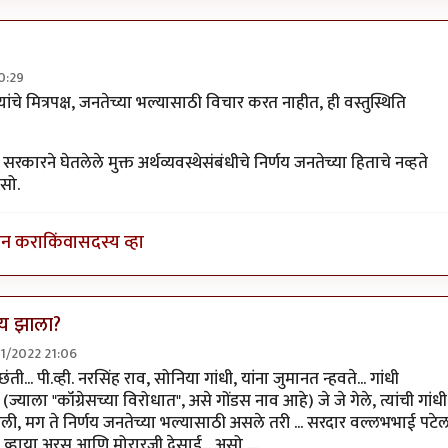
0:29
ुक्त विहारि
 त्यांचे मित्रपक्ष, जनतेच्या भल्यासाठी विचार करत नाहीत, ही वस्तुस्थिति
कारने घेतलेले मुक्त अर्थव्यवस्थेसंबंधीचे निर्णय जनतेच्या हिताचे नव्हते
सो.
इन करा
किंवा
सदस्य व्हा
ाय झाला?
01/2022 21:06
च
by
तर्कवादी
ंती... पी.व्ही. नरसिंह राव, सोनिया गांधी, यांना जुमानत न्हवते... गांधी
(ज्याला "कॉंग्रेसच्या विरोधात", असे गोंडस नाव आहे) जे जे गेले, त्यांची गांधी
केली, मग ते निर्णय जनतेच्या भल्यासाठी असले तरी ... सरदार वल्लभभाई पटे
 व्हाया अरस आणि मोरारजी देसाई... असो ....