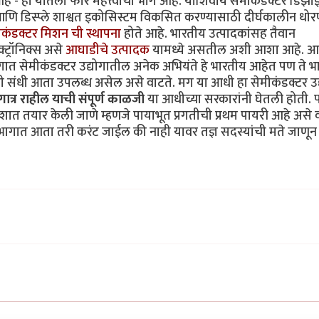
 - हा यातला फार महत्त्वाचा भाग आहे. याशिवाय सेमीकंडक्टर डिझा
आणि डिस्प्ले शाश्वत इकोसिस्टम विकसित करण्यासाठी दीर्घकालीन धोर
ेमीकंडक्टर मिशन ची स्थापना
होते आहे. भारतीय उत्पादकांसह तैवान
्ट्रॉनिक्स असे
आघाडीचे उत्पादक
यामध्ये असतील अशी आशा आहे. 
गात सेमीकंडक्टर उद्योगातील अनेक अभियंते हे भारतीय आहेत पण ते भ
 संधी आता उपलब्ध असेल असे वाटते. मग या आधी हा सेमीकंडक्टर उद
गात्र राहील याची संपूर्ण काळजी
या आधीच्या सरकारांनी घेतली होती.
त तयार केली जाणे म्हणजे पायाभूत प्रगतीची प्रथम पायरी आहे असे व
ागात आता तरी करंट जाईल की नाही यावर तज्ञ सदस्यांची मते जाणून