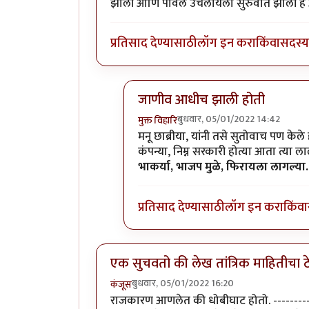
झाली आणि पावले उचलायला सुरुवात झाली हे
प्रतिसाद देण्यासाठी
लॉग इन करा
किंवा
सदस्य 
जाणीव आधीच झाली होती
बुधवार, 05/01/2022 14:42
मुक्त विहारि
In reply to
नाक दाबले की तोंड उघडते
मनू छाब्रीया, यांनी तसे सुतोवाच पण केले
कंपन्या, निम्न सरकारी होत्या आता त्या ल
भाकर्या, भाजप मुळे, फिरायला लागल्या..
प्रतिसाद देण्यासाठी
लॉग इन करा
किंवा
एक सुचवतो की लेख तांत्रिक माहितीचा ठ
बुधवार, 05/01/2022 16:20
कंजूस
राजकारण आणलेत की धोबीघाट होतो. ---------