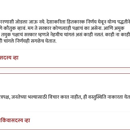
 माहितीचा ठेवा.
by
कंजूस
कारणाशी जोडला जाऊ नये. देशाकरिता हितकारक निर्णय घेवून योग्य पद्धतीन
णे कौतुक व्हावं. मग ते सरकार कोणत्याही पक्षाचं का असेना. आणि अमुक
तमुक पक्षाचं सरकार म्हणजे नेहमीच चांगलं असं काही नसतं. काही ना काही
चांगले निर्णयही सगळेच घेतात.
सदस्य व्हा
चे मित्रपक्ष, जनतेच्या भल्यासाठी विचार करत नाहीत, ही वस्तुस्थिति नाकारता येत
ा
किंवा
सदस्य व्हा