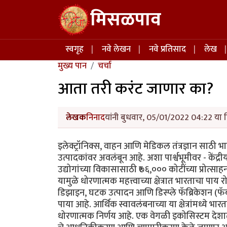
Skip to main content
मिसळपाव
Main navigation
स्वगृह
नवे लेखन
नवे प्रतिसाद
लेख
मुख्य पान
चर्चा
आता तरी करंट जाणार का?
लेखक
निनाद
यांनी बुधवार, 05/01/2022 04:22 या द
इलेक्ट्रॉनिक्स, वाहन आणि मेडिकल तंत्रज्ञान साठी
उत्पादकांवर अवलंबून आहे. अशा पार्श्वभूमीवर - केंद्र
उद्योगांच्या विकासासाठी ₹७६,००० कोटींच्या प्रोत्स
यामुळे धोरणात्मक महत्त्वाच्या क्षेत्रात भारताचा 
डिझाइन, घटक उत्पादन आणि डिस्प्ले फॅब्रिकेशन (फॅ
पाया आहे. आर्थिक स्वावलंबनाच्या या क्षेत्रांमध्ये भा
धोरणात्मक निर्णय आहे. एक वेगळी इकोसिस्टम देशात 