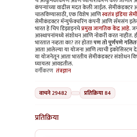
चे आधुनिकीकरण आणि व्यापारीकरण केले जाणार आहे
कंपन्यांच्या वाढीस मदत केली जाईल. सेमीकंडक्टर 
चालविण्यासाठी, एक विशेष आणि
स्वतंत्र इंडिया स
सेमीकंडक्टर मॅन्युफॅक्चरिंग कंपनी आणि सॅमसंग इलेक
भारत हे चिप डिझाइनचे
प्रमुख जागतिक केंद्र आहे
. ज
आस्थापनांमध्ये संशोधन आणि नोकरी करत नाहीत. ही
भारतात नव्हता का? तर होता!
पण तो पूर्णपणे गलित
आता आलेल्या या योजना आणि त्याची इकोसिस्टम देशा
या योजनेतून आता भारतीय सेमीकंडक्टर संशोधन विभ
घ्यायला आवडतील.
वर्गीकरण
तंत्रज्ञान
वाचने
29482
प्रतिक्रिया
84
प्रतिक्रिया