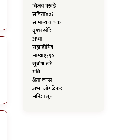
विजय नरवडे
सविता००१
सामान्य वाचक
वृषभ खोंडे
अभ्या..
सह्याद्रीमित्र
आग्या१९९०
सुबोध खरे
गवि
श्वेता व्यास
अप्पा जोगळेकर
अनिशासूत