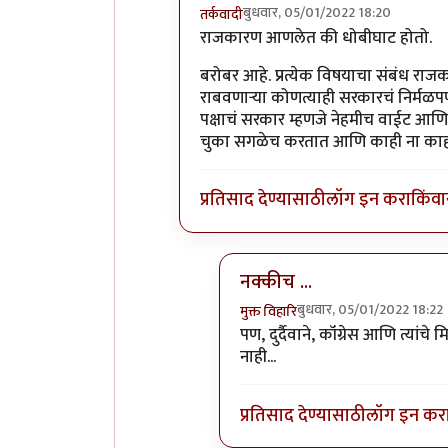
बुधवार, 05/01/2022 18:20
तर्कवादी
In reply to
एक सुचवतो की लेख तांत्रिक
राजकारण आणलेत की धोबीघाट होतो.
बरोबर आहे. प्रत्येक विषयाचा संबंध राज
राबवणार्‍या कोणत्याही सरकारचं निर्मळप
पक्षाचं सरकार म्हणजे नेहमीच वाईट आणि 
चुका सगळेच करतात आणि काही ना काही 
प्रतिसाद देण्यासाठी
लॉग इन करा
किंवा
नक्कीच ...
बुधवार, 05/01/2022 18:22
मुक्त विहारि
In reply to
सहमत
by
तर्कवादी
पण, दुर्दैवाने, कॉंग्रेस आणि त्यां
नाही...
प्रतिसाद देण्यासाठी
लॉग इन कर