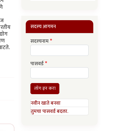
ईन
णे
आज
सदस्य आगमन
ारतीय
्योग
 पण
सदस्यनाम
ाटते.
पासवर्ड
लॉग इन करा
नवीन खाते बनवा
तुमचा पासवर्ड बदला.