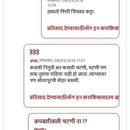
मंगळवार, 08/05/2018
12:18
In reply to
फिर आयेंगे जरूर :)
by
सस्नेह
ठरवतो पिंपरी चिंचवड कट्टा.
प्रतिसाद देण्यासाठी
लॉग इन करा
किंवा
सदस्य
हेहेहे
मंगळवार, 08/05/2018 11:37
अभ्या..
In reply to
+१
by
सस्नेह
कसली निगुती अन कसली चटणी, चटणी पण
शब्द तुमचा राहिला नाही हो आता. त्याच्यावर
पण सोलापूरची मोहर बसली.
प्रतिसाद देण्यासाठी
लॉग इन करा
किंवा
सदस्य व्हा
कपबशीवाली चटणी ना ??