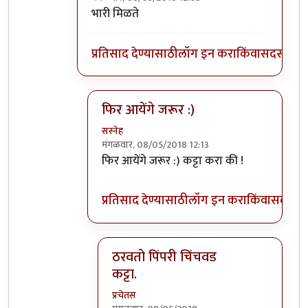
In reply to
मिसळ नको आम्हाला , भेळ, भेळ !
by
स
भारी मिळते
प्रतिसाद देण्यासाठी
लॉग इन करा
किंवा
सदस्य व्हा
फिर आयेंगे जरूर :)
सस्नेह
मंगळवार, 08/05/2018 12:13
In reply to
भारी मिळते
by
प्रचेतस
फिर आयेंगे जरूर :) कट्टा करा की !
प्रतिसाद देण्यासाठी
लॉग इन करा
किंवा
सदस्य व्
ठरवतो पिंपरी चिंचवड
कट्टा.
प्रचेतस