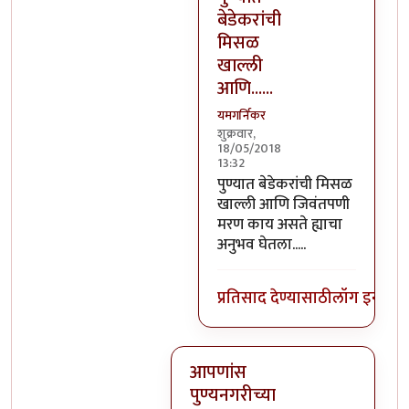
बेडेकरांची
मिसळ
खाल्ली
आणि......
यमगर्निकर
शुक्रवार,
18/05/2018
13:32
In reply to
भिलवडीला फक्त दूध ह
पुण्यात बेडेकरांची मिसळ
खाल्ली आणि जिवंतपणी
मरण काय असते ह्याचा
अनुभव घेतला.....
प्रतिसाद देण्यासाठी
लॉग इन कर
आपणांस
पुण्यनगरीच्या