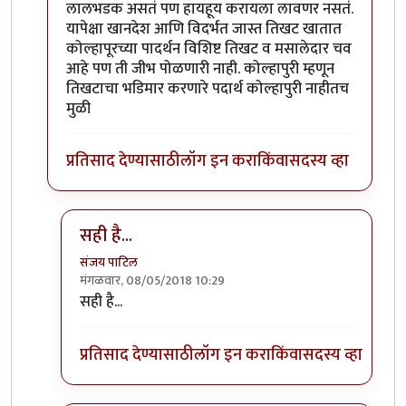
लालभडक असतं पण हायहूय करायला लावणर नसतं.
यापेक्षा खानदेश आणि विदर्भत जास्त तिखट खातात
कोल्हापूरच्या पादर्थन विशिष्ट तिखट व मसालेदार चव
आहे पण ती जीभ पोळणारी नाही. कोल्हापुरी म्हणून
तिखटाचा भडिमार करणारे पदार्थ कोल्हापुरी नाहीतच
मुळी
प्रतिसाद देण्यासाठी
लॉग इन करा
किंवा
सदस्य व्हा
सही है...
संजय पाटिल
मंगळवार, 08/05/2018 10:29
In reply to
नाळेसाठी घोडा
by
श्वेता२४
सही है...
प्रतिसाद देण्यासाठी
लॉग इन करा
किंवा
सदस्य व्हा