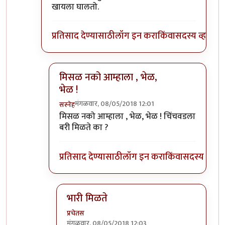
खायला घालतो.
प्रतिसाद देण्यासाठी
लॉग इन करा
किंवा
सदस्य व्हा
मिसळ नको आम्हाला , भेळ,
भेळ !
मंगळवार, 08/05/2018 12:01
सस्नेह
In reply to
या चिंचवडात, तुम्हाला
by
प्रचेतस
मिसळ नको आम्हाला , भेळ, भेळ ! चिंचवडला
बरी मिळते का ?
प्रतिसाद देण्यासाठी
लॉग इन करा
किंवा
सदस्य व्हा
भारी मिळते
प्रचेतस
मंगळवार, 08/05/2018 12:03