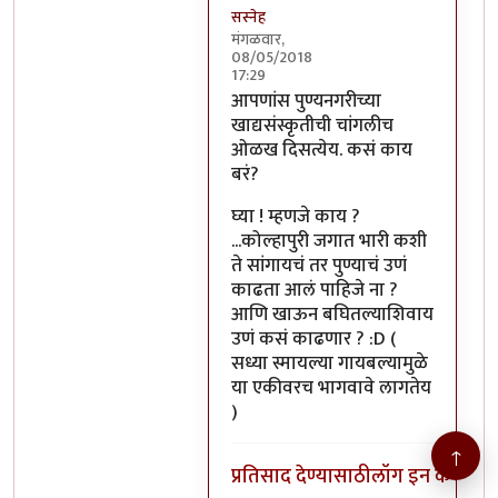
सस्नेह
मंगळवार,
08/05/2018
17:29
In reply to
आपणांस पुण्यनगरीच्या
by
आपणांस पुण्यनगरीच्या
खाद्यसंस्कृतीची चांगलीच
ओळख दिसत्येय. कसं काय
बरं?
घ्या ! म्हणजे काय ?
...कोल्हापुरी जगात भारी कशी
ते सांगायचं तर पुण्याचं उणं
काढता आलं पाहिजे ना ?
आणि खाऊन बघितल्याशिवाय
उणं कसं काढणार ? :D (
सध्या स्मायल्या गायबल्यामुळे
या एकीवरच भागवावे लागतेय
)
↑
प्रतिसाद देण्यासाठी
लॉग इन करा
किंव