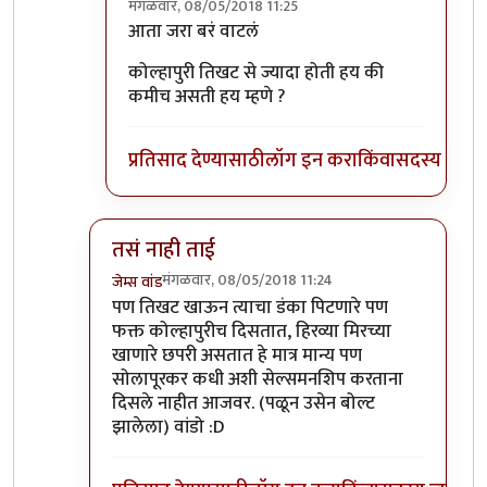
मंगळवार, 08/05/2018 11:25
In reply to
1 नंबर स्नेहांकिता ताई
by
श्वेता२४
आता जरा बरं वाटलं
कोल्हापुरी तिखट से ज्यादा होती हय की
कमीच असती हय म्हणे ?
प्रतिसाद देण्यासाठी
लॉग इन करा
किंवा
सदस्य व्हा
तसं नाही ताई
मंगळवार, 08/05/2018 11:24
जेम्स वांड
In reply to
+१
by
सस्नेह
पण तिखट खाऊन त्याचा डंका पिटणारे पण
फक्त कोल्हापुरीच दिसतात, हिरव्या मिरच्या
खाणारे छपरी असतात हे मात्र मान्य पण
सोलापूरकर कधी अशी सेल्समनशिप करताना
दिसले नाहीत आजवर. (पळून उसेन बोल्ट
झालेला) वांडो :D