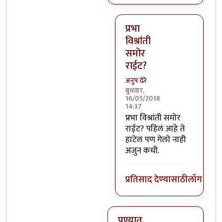
प्रभा
विश्रांती
समोर
राईट?
अनुप ढेरे
बुधवार,
16/05/2018
14:37
In reply to
ते सगळं ठीके.. पण 
प्रभा विश्रांती समोर
राईट? पहिलं आहे ते
हाटेल पण गेलो नाही
अजुन कधी.
प्रतिसाद देण्यासाठी
लॉग इन क
पुण्यात