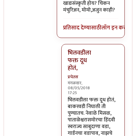
खाद्यसंस्कृती होय? चिकन
मंचुरिअन, मोमो,अजुन काही?
प्रतिसाद देण्यासाठी
लॉग इन करा
किंव
भिलवडीला
फक्त दूध
होतं,
प्रचेतस
मंगळवार,
08/05/2018
17:25
In reply to
कुठाय ती? म्हणजे आहे 
भिलवडीला फक्त दूध होतं,
बाकरवडी निघाली ती
पुण्यातच. नेवाळे मिसळ,
पाताळेश्वरासमोरचा हिंदवी
स्वराज्य साबुदाणा वडा,
गार्डनचा वडापाव, नाझचे