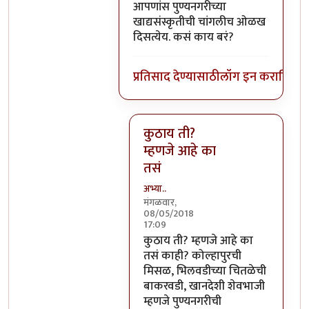
In reply to
काये ना, की पुणेकरांना भायेर
आपणांस पुण्यनगरीच्या
खाद्यसंस्कृतीची चांगलीच ओळख
दिसत्येय. कसं काय बरं?
प्रतिसाद देण्यासाठी
लॉग इन करा
किंवा
स
कुठाय ती?
म्हणजे आहे का
तसं
अभ्या..
मंगळवार,
08/05/2018
17:09
In reply to
आपणांस पुण्यनगरीच्या
by
कुठाय ती? म्हणजे आहे का
तसं काही? कोल्हापुरची
मिसळ, भिलवडीच्या चितळेची
बाकरवडी, खानदेशी शेवभाजी
म्हणजे पुण्यनगरीची