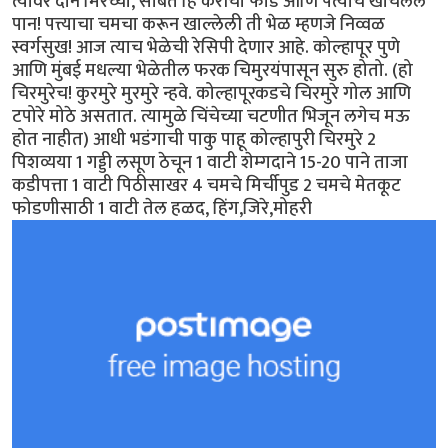
त्यावर दोन मिरच्या, सोबत हि कैरीची फोड आणि पत्याचे खोचलेलं
पान! पत्त्याचा चमचा करून खाल्लेली ती भेळ म्हणजे निव्वळ
स्वर्गसुख! आज त्याच भेळेची रेसिपी देणार आहे. कोल्हापूर पुणे
आणि मुंबई मधल्या भेळेतील फरक चिमुरयंपासून सुरु होतो. (हो
चिरमुरेच! कुरमुरे मुरमुरे न्हवे. कोल्हापूरकडचे चिरमुरे गोल आणि
टपोरे मोठे असतात. त्यामुळे चिंचेच्या चटणीत भिजून लगेच मऊ
होत नाहीत) आधी भडंगाची पाकु पाहू कोल्हापुरी चिरमुरे 2
पिशव्यया 1 गड्डी लसूण ठेचून 1 वाटी शेम्गदाने 15-20 पाने ताजा
कडीपत्ता 1 वाटी पिठीसाखर 4 चमचे मिर्चीपुड 2 चमचे मेतकूट
फोडणीसाठी 1 वाटी तेल हळद, हिंग,जिरे,मोहरी