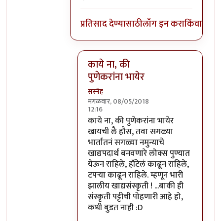
प्रतिसाद देण्यासाठी
लॉग इन करा
किंवा
सदस्य
काये ना, की
पुणेकरांना भायेर
सस्नेह
मंगळवार, 08/05/2018
12:16
In reply to
सोलापूर काय आणि कोल्हापूर 
काये ना, की पुणेकरांना भायेर
खायची लै हौस, तवा सगळ्या
भार्तातनं सगळ्या नमुन्याचे
खाद्यपदार्थ बनवणारे लोक्स पुण्यात
येऊन राहिले, हॉटेलं काढून राहिले,
टपऱ्या काढून राहिले. म्हणून भारी
झालीय खाद्यसंस्कृती ! ...बाकी ही
संस्कृती पट्टीची पोहणारी आहे हो,
कधी बुडत नाही :D