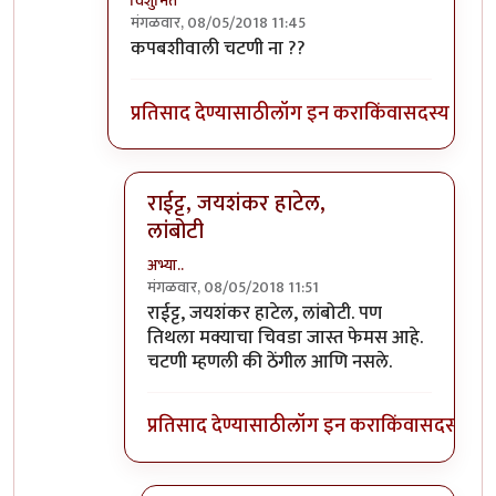
विशुमित
मंगळवार, 08/05/2018 11:45
In reply to
हेहेहे
by
अभ्या..
कपबशीवाली चटणी ना ??
प्रतिसाद देण्यासाठी
लॉग इन करा
किंवा
सदस्य व्हा
राईट्ट, जयशंकर हाटेल,
लांबोटी
अभ्या..
मंगळवार, 08/05/2018 11:51
In reply to
कपबशीवाली चटणी ना ??
by
विशुमित
राईट्ट, जयशंकर हाटेल, लांबोटी. पण
तिथला मक्याचा चिवडा जास्त फेमस आहे.
चटणी म्हणली की ठेंगील आणि नसले.
प्रतिसाद देण्यासाठी
लॉग इन करा
किंवा
सदस्य व्हा