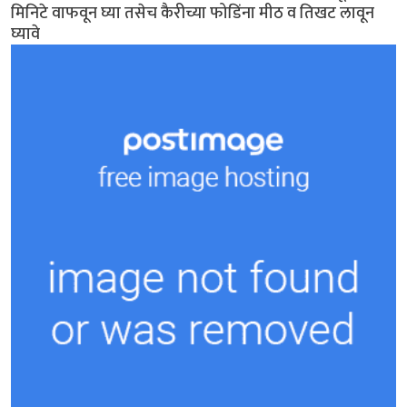
मिनिटे वाफवून घ्या तसेच कैरीच्या फोडिंना मीठ व तिखट लावून
घ्यावे