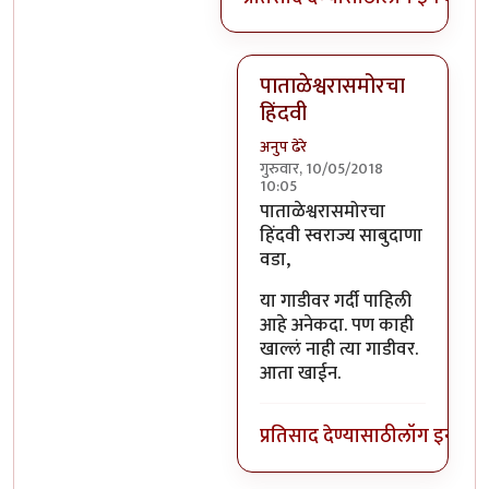
पाताळेश्वरासमोरचा
हिंदवी
अनुप ढेरे
गुरुवार, 10/05/2018
10:05
In reply to
भिलवडीला फक्त दूध ह
पाताळेश्वरासमोरचा
हिंदवी स्वराज्य साबुदाणा
वडा,
या गाडीवर गर्दी पाहिली
आहे अनेकदा. पण काही
खाल्लं नाही त्या गाडीवर.
आता खाईन.
प्रतिसाद देण्यासाठी
लॉग इन कर