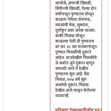
सामोसे, अप्पाची खिचडी,
बिपीनची खिचडी, गेल्या दोन
वर्षापासून पुण्यातच शोधून
काढला गेलेला शेवपाव,
व्यासांची भेळ, सुकांता,
दुर्वांकूर अशा अनेक थाळ्या.
बाकी मिसळ शोधून
काढल्या गेली ती पुण्यातच
बरं का. १८ व्या शतकापासून
पुण्यात मिसळीची दुकाने
आहेत. आजदेखील मिसळीचे
जे सर्वात जुने दुकान म्हणून
समजले जाते ते देखील
पुण्यातच सुरु आहे. वैद्य
मिसळ, १०७ वर्ष सुरु
असलेले दुकान. मिसळ
देखील आले घालून केलेल्या
रश्श्याची.
प्रतिसाद देण्यासाठी
लॉग इन करा
कि