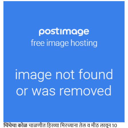
चिंचेचा कोळ
चाळणीत हिरव्या मिरच्याना तेल व मीठ लावून 10