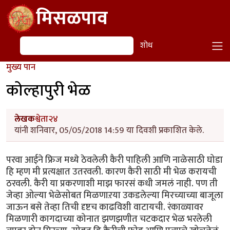
Skip to main content
मिसळपाव
शोध
शोध
मुख्य पान
कोल्हापुरी भेळ
लेखक
श्वेता२४
यांनी शनिवार, 05/05/2018 14:59 या दिवशी प्रकाशित केले.
परवा आईने फ्रिज मध्ये ठेवलेली कैरी पाहिली आणि नाळेसाठी घोडा
हि म्हण मी प्रत्यक्षात उतरवली. कारण कैरी साठी मी भेळ करायची
ठरवली. कैरी या प्रकरणाशी माझ फारसं कधी जमलं नाही. पण ती
जेव्हा ओल्या भेळेसोबत मिळणाऱया उकडलेल्या मिरच्याच्या बाजूला
जाऊन बसे तेव्हा तिची दृष्टच काढविशी वाटायची. रंकाळ्यावर
मिळणारी कागदाच्या कोनात झणझणीत चटकदार भेळ भरलेली