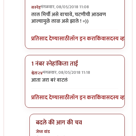
मंगळवार, 08/05/2018 11:08
सस्नेह
In reply to
+१
by
सस्नेह
लाल मिर्ची असे वाचावे, चटणीची आठवण
आल्यामुळे लाळ असे झाले ! =))
प्रतिसाद देण्यासाठी
लॉग इन करा
किंवा
सदस्य व्हा
1 नंबर स्नेहांकिता ताई
मंगळवार, 08/05/2018 11:18
श्वेता२४
In reply to
+१
by
सस्नेह
आता जरा बरं वाटलं
प्रतिसाद देण्यासाठी
लॉग इन करा
किंवा
सदस्य व्हा
बदले की आग की चव
जेम्स वांड