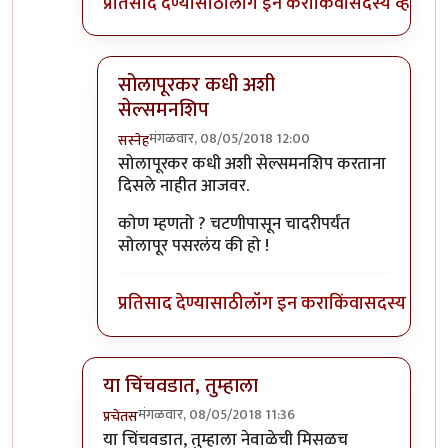
प्रतिसाद देण्यासाठी
लॉग इन करा
किंवा
सदस्य व्हा
सोलापूरकर कधी अशी
सेल्समनशिप
मंगळवार, 08/05/2018 12:00
सस्नेह
In reply to
तसं नाही ताई
by
जेम्स वांड
सोलापूरकर कधी अशी सेल्समनशिप करताना
दिसले नाहीत आजवर.
कोण म्हणतो ? चटणीपासून चादरीपर्यंत
सोलापूर पसरलंय की हो !
प्रतिसाद देण्यासाठी
लॉग इन करा
किंवा
सदस्य व्हा
या चिंचवडात, तुम्हाला
मंगळवार, 08/05/2018 11:36
प्रचेतस
In reply to
+१
by
सस्नेह
या चिंचवडात, तुम्हाला नेवाळेची मिसळच