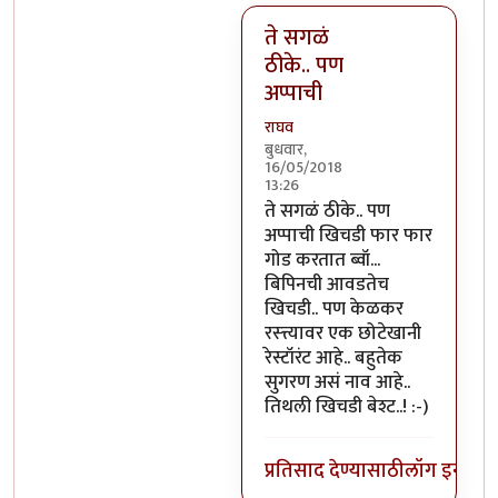
ते सगळं
ठीके.. पण
अप्पाची
राघव
बुधवार,
16/05/2018
13:26
In reply to
भिलवडीला फक्त दूध ह
ते सगळं ठीके.. पण
अप्पाची खिचडी फार फार
गोड करतात ब्वॉ...
बिपिनची आवडतेच
खिचडी.. पण केळकर
रस्त्त्यावर एक छोटेखानी
रेस्टॉरंट आहे.. बहुतेक
सुगरण असं नाव आहे..
तिथली खिचडी बेश्ट..! :-)
प्रतिसाद देण्यासाठी
लॉग इन कर