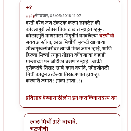
+१
मंगळवार, 08/05/2018 11:07
सस्नेह
In reply to
नाळेसाठी घोडा
by
श्वेता२४
वरती बरेच जण टंकटंक करून र्‍हायलेत की
कोल्लापुरी लोक्स तिकाट खात न्हाईत म्हनून.
कोलाह्पुरी माणसाला निगुतीनं बनवलेल्या
चटणीची
सवय आस्तीया, लाळ मिर्चीची भुकटी खाणाऱ्या
सोलापूरकरांबरोबर त्याची पंगत जमत न्हाई, आणि
हिरव्या मिर्च्या रगडून तोंडात कोंबणाऱ्या वऱ्हाडी
मान्साच्या पन जोडीला बसणार न्हाई. ..बाकी
पुणेकरांचे तिखट खाणे काय वर्णावे, फोडणीतली
मिर्ची काढून उरलेल्या तिखटपणात हाय-हुय
करणारी जमात ! (पळा आता ...!)
प्रतिसाद देण्यासाठी
लॉग इन करा
किंवा
सदस्य व्हा
लाल मिर्ची असे वाचावे,
चटणीची