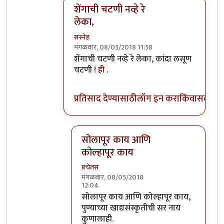
शेंगाची चटणी नव्हे रे
लेका,
सस्नेह
मंगळवार, 08/05/2018 11:58
In reply to
राईट्ट, जयशंकर हाटेल, लांबोटी
by
अभ
शेंगाची चटणी नव्हे रे लेका, कांदा लसूण
चटणी !
ही
.
प्रतिसाद देण्यासाठी
लॉग इन करा
किंवा
सदस्य व्
सोलापूर काय आणि
कोल्हापूर काय
प्रचेतस
मंगळवार, 08/05/2018
12:04
In reply to
शेंगाची चटणी नव्हे रे लेका,
by
सस्
सोलापूर काय आणि कोल्हापूर काय,
पुण्याच्या खाद्यसंस्कृतीची सर नाय
कुणालाही.