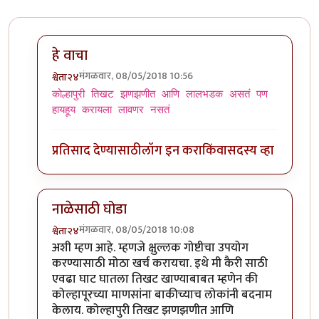
हे वाचा
मंगळवार, 08/05/2018 10:56
श्वेता२४
In reply to
तुमचं आपलं तिसरंच
by
जेम्स वांड
कोल्हापुरी तिखट झणझणीत आणि लालभडक असतं पण
हायहूय करायला लावणर नसतं
प्रतिसाद देण्यासाठी
लॉग इन करा
किंवा
सदस्य व्हा
नाळेसाठी घोडा
मंगळवार, 08/05/2018 10:08
श्वेता२४
In reply to
नाळेसाठी घोडा?
by
उपयोजक
अशी म्हण आहे. म्हणजे क्षुल्लक गोष्टीचा उपयोग
करण्यासाठी मोठा खर्च करायचा. इथे मी कैरी साठी
एवढा घाट घातला तिखट खाण्याबाबत म्हणेन की
कोल्हापूरच्या माणसांना बाकीच्याच लोकांनी बदनाम
केलाय. कोल्हापुरी तिखट झणझणीत आणि