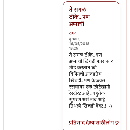
ते सगळं
ठीके.. पण
अप्पाची
राघव
बुधवार,
16/05/2018
13:26
In reply to
भिलवडीला फक्त दूध ह
ते सगळं ठीके.. पण
अप्पाची खिचडी फार फार
गोड करतात ब्वॉ...
बिपिनची आवडतेच
खिचडी.. पण केळकर
रस्त्त्यावर एक छोटेखानी
रेस्टॉरंट आहे.. बहुतेक
सुगरण असं नाव आहे..
तिथली खिचडी बेश्ट..! :-)
प्रतिसाद देण्यासाठी
लॉग इन कर