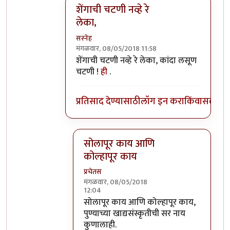
शेंगाची चटणी नव्हे रे
लेका,
सस्नेह
मंगळवार, 08/05/2018 11:58
In reply to
राईट्ट, जयशंकर हाटेल, लांबोटी
by
अभ
शेंगाची चटणी नव्हे रे लेका, कांदा लसूण
चटणी !
ही
.
प्रतिसाद देण्यासाठी
लॉग इन करा
किंवा
सदस्य व्
सोलापूर काय आणि
कोल्हापूर काय
प्रचेतस
मंगळवार, 08/05/2018
12:04
In reply to
शेंगाची चटणी नव्हे रे लेका,
by
सस्
सोलापूर काय आणि कोल्हापूर काय,
पुण्याच्या खाद्यसंस्कृतीची सर नाय
कुणालाही.