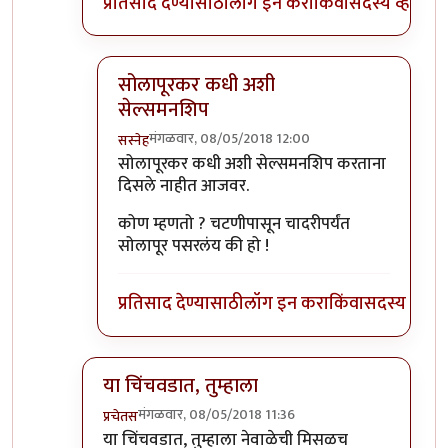
प्रतिसाद देण्यासाठी
लॉग इन करा
किंवा
सदस्य व्हा
सोलापूरकर कधी अशी
सेल्समनशिप
मंगळवार, 08/05/2018 12:00
सस्नेह
In reply to
तसं नाही ताई
by
जेम्स वांड
सोलापूरकर कधी अशी सेल्समनशिप करताना
दिसले नाहीत आजवर.
कोण म्हणतो ? चटणीपासून चादरीपर्यंत
सोलापूर पसरलंय की हो !
प्रतिसाद देण्यासाठी
लॉग इन करा
किंवा
सदस्य व्हा
या चिंचवडात, तुम्हाला
मंगळवार, 08/05/2018 11:36
प्रचेतस
In reply to
+१
by
सस्नेह
या चिंचवडात, तुम्हाला नेवाळेची मिसळच