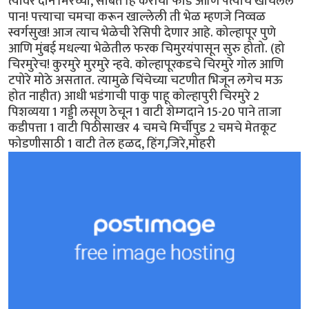
त्यावर दोन मिरच्या, सोबत हि कैरीची फोड आणि पत्याचे खोचलेलं
पान! पत्त्याचा चमचा करून खाल्लेली ती भेळ म्हणजे निव्वळ
स्वर्गसुख! आज त्याच भेळेची रेसिपी देणार आहे. कोल्हापूर पुणे
आणि मुंबई मधल्या भेळेतील फरक चिमुरयंपासून सुरु होतो. (हो
चिरमुरेच! कुरमुरे मुरमुरे न्हवे. कोल्हापूरकडचे चिरमुरे गोल आणि
टपोरे मोठे असतात. त्यामुळे चिंचेच्या चटणीत भिजून लगेच मऊ
होत नाहीत) आधी भडंगाची पाकु पाहू कोल्हापुरी चिरमुरे 2
पिशव्यया 1 गड्डी लसूण ठेचून 1 वाटी शेम्गदाने 15-20 पाने ताजा
कडीपत्ता 1 वाटी पिठीसाखर 4 चमचे मिर्चीपुड 2 चमचे मेतकूट
फोडणीसाठी 1 वाटी तेल हळद, हिंग,जिरे,मोहरी