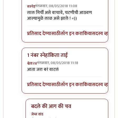
मंगळवार, 08/05/2018 11:08
सस्नेह
In reply to
+१
by
सस्नेह
लाल मिर्ची असे वाचावे, चटणीची आठवण
आल्यामुळे लाळ असे झाले ! =))
प्रतिसाद देण्यासाठी
लॉग इन करा
किंवा
सदस्य व्हा
1 नंबर स्नेहांकिता ताई
मंगळवार, 08/05/2018 11:18
श्वेता२४
In reply to
+१
by
सस्नेह
आता जरा बरं वाटलं
प्रतिसाद देण्यासाठी
लॉग इन करा
किंवा
सदस्य व्हा
बदले की आग की चव
जेम्स वांड