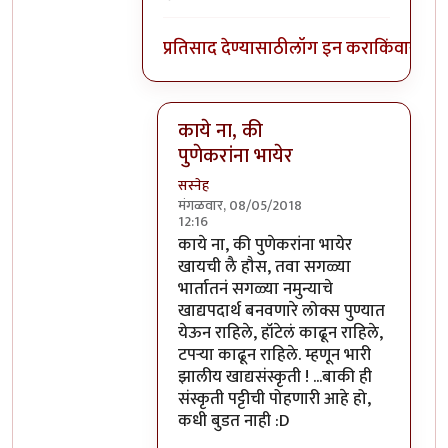
प्रतिसाद देण्यासाठी
लॉग इन करा
किंवा
सदस्य
काये ना, की
पुणेकरांना भायेर
सस्नेह
मंगळवार, 08/05/2018
12:16
In reply to
सोलापूर काय आणि कोल्हापूर 
काये ना, की पुणेकरांना भायेर
खायची लै हौस, तवा सगळ्या
भार्तातनं सगळ्या नमुन्याचे
खाद्यपदार्थ बनवणारे लोक्स पुण्यात
येऊन राहिले, हॉटेलं काढून राहिले,
टपऱ्या काढून राहिले. म्हणून भारी
झालीय खाद्यसंस्कृती ! ...बाकी ही
संस्कृती पट्टीची पोहणारी आहे हो,
कधी बुडत नाही :D