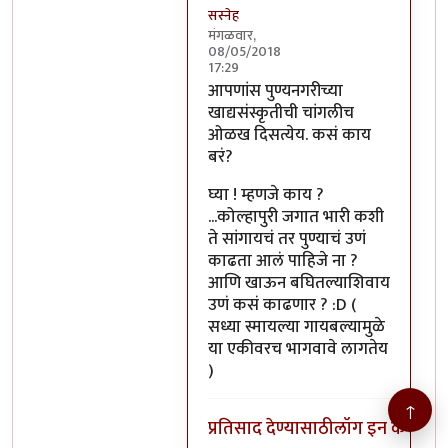
सस्नेह
मंगळवार,
08/05/2018
17:29
In reply to
आपणांस पुण्यनगरीच्या
by
आपणांस पुण्यनगरीच्या
खाद्यसंस्कृतीची चांगलीच
ओळख दिसत्येय. कसं काय
बरं?
घ्या ! म्हणजे काय ?
...कोल्हापुरी जगात भारी कशी
ते सांगायचं तर पुण्याचं उणं
काढता आलं पाहिजे ना ?
आणि खाऊन बघितल्याशिवाय
उणं कसं काढणार ? :D (
सध्या स्मायल्या गायबल्यामुळे
या एकीवरच भागवावे लागतेय
)
↑
प्रतिसाद देण्यासाठी
लॉग इन करा
किंव