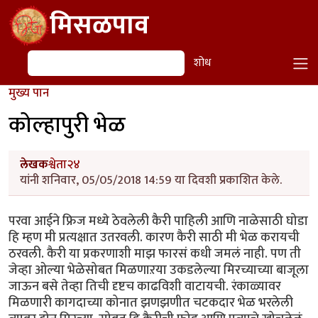
Skip to main content
मिसळपाव
शोध
शोध
मुख्य पान
कोल्हापुरी भेळ
लेखक
श्वेता२४
यांनी शनिवार, 05/05/2018 14:59 या दिवशी प्रकाशित केले.
परवा आईने फ्रिज मध्ये ठेवलेली कैरी पाहिली आणि नाळेसाठी घोडा
हि म्हण मी प्रत्यक्षात उतरवली. कारण कैरी साठी मी भेळ करायची
ठरवली. कैरी या प्रकरणाशी माझ फारसं कधी जमलं नाही. पण ती
जेव्हा ओल्या भेळेसोबत मिळणाऱया उकडलेल्या मिरच्याच्या बाजूला
जाऊन बसे तेव्हा तिची दृष्टच काढविशी वाटायची. रंकाळ्यावर
मिळणारी कागदाच्या कोनात झणझणीत चटकदार भेळ भरलेली