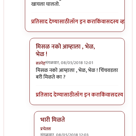
खायला घालतो.
प्रतिसाद देण्यासाठी
लॉग इन करा
किंवा
सदस्य व्हा
मिसळ नको आम्हाला , भेळ,
भेळ !
मंगळवार, 08/05/2018 12:01
सस्नेह
In reply to
या चिंचवडात, तुम्हाला
by
प्रचेतस
मिसळ नको आम्हाला , भेळ, भेळ ! चिंचवडला
बरी मिळते का ?
प्रतिसाद देण्यासाठी
लॉग इन करा
किंवा
सदस्य व्हा
भारी मिळते
प्रचेतस
मंगळवार, 08/05/2018 12:03