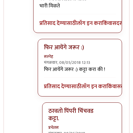
In reply to
मिसळ नको आम्हाला , भेळ, भेळ !
by
स
भारी मिळते
प्रतिसाद देण्यासाठी
लॉग इन करा
किंवा
सदस्य व्हा
फिर आयेंगे जरूर :)
सस्नेह
मंगळवार, 08/05/2018 12:13
In reply to
भारी मिळते
by
प्रचेतस
फिर आयेंगे जरूर :) कट्टा करा की !
प्रतिसाद देण्यासाठी
लॉग इन करा
किंवा
सदस्य व्
ठरवतो पिंपरी चिंचवड
कट्टा.
प्रचेतस