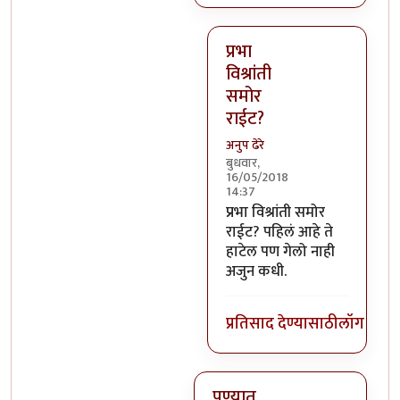
प्रभा
विश्रांती
समोर
राईट?
अनुप ढेरे
बुधवार,
16/05/2018
14:37
In reply to
ते सगळं ठीके.. पण 
प्रभा विश्रांती समोर
राईट? पहिलं आहे ते
हाटेल पण गेलो नाही
अजुन कधी.
प्रतिसाद देण्यासाठी
लॉग इन क
पुण्यात