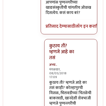
In reply to
काये ना, की पुणेकरांना भायेर
आपणांस पुण्यनगरीच्या
खाद्यसंस्कृतीची चांगलीच ओळख
दिसत्येय. कसं काय बरं?
प्रतिसाद देण्यासाठी
लॉग इन करा
किंवा
स
कुठाय ती?
म्हणजे आहे का
तसं
अभ्या..
मंगळवार,
08/05/2018
17:09
In reply to
आपणांस पुण्यनगरीच्या
by
कुठाय ती? म्हणजे आहे का
तसं काही? कोल्हापुरची
मिसळ, भिलवडीच्या चितळेची
बाकरवडी, खानदेशी शेवभाजी
म्हणजे पुण्यनगरीची