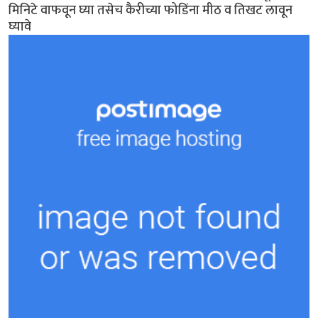
मिनिटे वाफवून घ्या तसेच कैरीच्या फोडिंना मीठ व तिखट लावून
घ्यावे