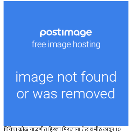
चिंचेचा कोळ
चाळणीत हिरव्या मिरच्याना तेल व मीठ लावून 10