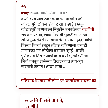
+१
मंगळवार, 08/05/2018 11:07
सस्नेह
In reply to
नाळेसाठी घोडा
by
श्वेता२४
वरती बरेच जण टंकटंक करून र्‍हायलेत की
कोल्लापुरी लोक्स तिकाट खात न्हाईत म्हनून.
कोलाह्पुरी माणसाला निगुतीनं बनवलेल्या
चटणीची
सवय आस्तीया, लाळ मिर्चीची भुकटी खाणाऱ्या
सोलापूरकरांबरोबर त्याची पंगत जमत न्हाई, आणि
हिरव्या मिर्च्या रगडून तोंडात कोंबणाऱ्या वऱ्हाडी
मान्साच्या पन जोडीला बसणार न्हाई. ..बाकी
पुणेकरांचे तिखट खाणे काय वर्णावे, फोडणीतली
मिर्ची काढून उरलेल्या तिखटपणात हाय-हुय
करणारी जमात ! (पळा आता ...!)
प्रतिसाद देण्यासाठी
लॉग इन करा
किंवा
सदस्य व्हा
लाल मिर्ची असे वाचावे,
चटणीची