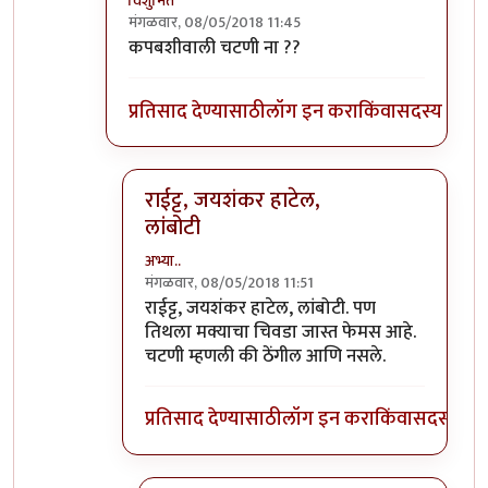
विशुमित
मंगळवार, 08/05/2018 11:45
In reply to
हेहेहे
by
अभ्या..
कपबशीवाली चटणी ना ??
प्रतिसाद देण्यासाठी
लॉग इन करा
किंवा
सदस्य व्हा
राईट्ट, जयशंकर हाटेल,
लांबोटी
अभ्या..
मंगळवार, 08/05/2018 11:51
In reply to
कपबशीवाली चटणी ना ??
by
विशुमित
राईट्ट, जयशंकर हाटेल, लांबोटी. पण
तिथला मक्याचा चिवडा जास्त फेमस आहे.
चटणी म्हणली की ठेंगील आणि नसले.
प्रतिसाद देण्यासाठी
लॉग इन करा
किंवा
सदस्य व्हा