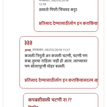
मंगळवार, 08/05/2018
12:18
In reply to
फिर आयेंगे जरूर :)
by
सस्नेह
ठरवतो पिंपरी चिंचवड कट्टा.
प्रतिसाद देण्यासाठी
लॉग इन करा
किंवा
सदस्य
हेहेहे
मंगळवार, 08/05/2018 11:37
अभ्या..
In reply to
+१
by
सस्नेह
कसली निगुती अन कसली चटणी, चटणी पण
शब्द तुमचा राहिला नाही हो आता. त्याच्यावर
पण सोलापूरची मोहर बसली.
प्रतिसाद देण्यासाठी
लॉग इन करा
किंवा
सदस्य व्हा
कपबशीवाली चटणी ना ??