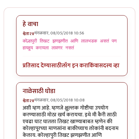
हे वाचा
मंगळवार, 08/05/2018 10:56
श्वेता२४
In reply to
तुमचं आपलं तिसरंच
by
जेम्स वांड
कोल्हापुरी तिखट झणझणीत आणि लालभडक असतं पण
हायहूय करायला लावणर नसतं
प्रतिसाद देण्यासाठी
लॉग इन करा
किंवा
सदस्य व्हा
नाळेसाठी घोडा
मंगळवार, 08/05/2018 10:08
श्वेता२४
In reply to
नाळेसाठी घोडा?
by
उपयोजक
अशी म्हण आहे. म्हणजे क्षुल्लक गोष्टीचा उपयोग
करण्यासाठी मोठा खर्च करायचा. इथे मी कैरी साठी
एवढा घाट घातला तिखट खाण्याबाबत म्हणेन की
कोल्हापूरच्या माणसांना बाकीच्याच लोकांनी बदनाम
केलाय. कोल्हापुरी तिखट झणझणीत आणि