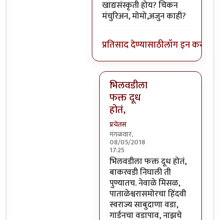
खाद्यसंस्कृती होय? चिकन
मंचुरिअन, मोमो,अजुन काही?
प्रतिसाद देण्यासाठी
लॉग इन करा
किंव
भिलवडीला
फक्त दूध
होतं,
प्रचेतस
मंगळवार,
08/05/2018
17:25
In reply to
कुठाय ती? म्हणजे आहे 
भिलवडीला फक्त दूध होतं,
बाकरवडी निघाली ती
पुण्यातच. नेवाळे मिसळ,
पाताळेश्वरासमोरचा हिंदवी
स्वराज्य साबुदाणा वडा,
गार्डनचा वडापाव, नाझचे