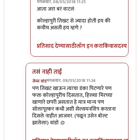
मंगळवार, 08/05/2018 11:25
In reply to
1 नंबर स्नेहांकिता ताई
by
श्वेता२४
आता जरा बरं वाटलं
कोल्हापुरी तिखट से ज्यादा होती हय की
कमीच असती हय म्हणे ?
प्रतिसाद देण्यासाठी
लॉग इन करा
किंवा
सदस्य व्हा
तसं नाही ताई
मंगळवार, 08/05/2018 11:24
जेम्स वांड
In reply to
+१
by
सस्नेह
पण तिखट खाऊन त्याचा डंका पिटणारे पण
फक्त कोल्हापुरीच दिसतात, हिरव्या मिरच्या
खाणारे छपरी असतात हे मात्र मान्य पण
सोलापूरकर कधी अशी सेल्समनशिप करताना
दिसले नाहीत आजवर. (पळून उसेन बोल्ट
झालेला) वांडो :D