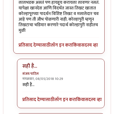
लालभडक असतं पण हायहूय करायला लावणर नसतं.
यापेक्षा खानदेश आणि विदर्भत जास्त तिखट खातात
कोल्हापूरच्या पादर्थन विशिष्ट तिखट व मसालेदार चव
आहे पण ती जीभ पोळणारी नाही. कोल्हापुरी म्हणून
तिखटाचा भडिमार करणारे पदार्थ कोल्हापुरी नाहीतच
मुळी
प्रतिसाद देण्यासाठी
लॉग इन करा
किंवा
सदस्य व्हा
सही है...
संजय पाटिल
मंगळवार, 08/05/2018 10:29
In reply to
नाळेसाठी घोडा
by
श्वेता२४
सही है...
प्रतिसाद देण्यासाठी
लॉग इन करा
किंवा
सदस्य व्हा