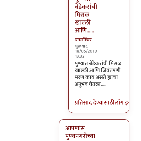
बेडेकरांची
मिसळ
खाल्ली
आणि......
यमगर्निकर
शुक्रवार,
18/05/2018
13:32
In reply to
भिलवडीला फक्त दूध ह
पुण्यात बेडेकरांची मिसळ
खाल्ली आणि जिवंतपणी
मरण काय असते ह्याचा
अनुभव घेतला.....
प्रतिसाद देण्यासाठी
लॉग इन कर
आपणांस
पुण्यनगरीच्या