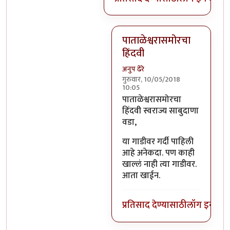
पाताळेश्वरासमोरचा
हिंदवी
अनुप ढेरे
गुरुवार, 10/05/2018
10:05
In reply to
भिलवडीला फक्त दूध ह
पाताळेश्वरासमोरचा
हिंदवी स्वराज्य साबुदाणा
वडा,
या गाडीवर गर्दी पाहिली
आहे अनेकदा. पण काही
खाल्लं नाही त्या गाडीवर.
आता खाईन.
प्रतिसाद देण्यासाठी
लॉग इन कर