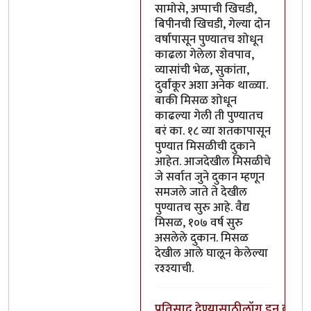
सामोसे, अप्पाची खिचडी,
बिपीनची खिचडी, गेल्या दोन
वर्षापासून पुण्यातच शोधून
काढला गेलेला शेवपाव,
व्यासांची भेळ, सुकांता,
दुर्वांकूर अशा अनेक थाळ्या.
बाकी मिसळ शोधून
काढल्या गेली ती पुण्यातच
बरं का. १८ व्या शतकापासून
पुण्यात मिसळीची दुकाने
आहेत. आजदेखील मिसळीचे
जे सर्वात जुने दुकान म्हणून
समजले जाते ते देखील
पुण्यातच सुरु आहे. वैद्य
मिसळ, १०७ वर्ष सुरु
असलेले दुकान. मिसळ
देखील आले घालून केलेल्या
रश्श्याची.
प्रतिसाद देण्यासाठी
लॉग इन करा
कि