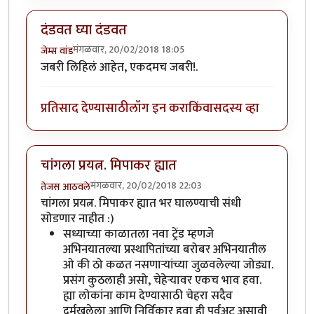
दंडवत घ्या दंडवत
मंगळवार, 20/02/2018 18:05
जेम्स वांड
जबरी लिहिलं आहेत, एकदमच जबरी!.
प्रतिसाद देण्यासाठी
लॉग इन करा
किंवा
सदस्य व्हा
चांगला प्रयत्न. मिपाकर ह्यात
मंगळवार, 20/02/2018 22:03
तेजस आठवले
चांगला प्रयत्न. मिपाकर ह्यात भर घालण्याची संधी
सोडणार नाहीत :)
सध्याच्या काळातला नवा ट्रेंड म्हणजे
अभिनयातल्या प्रस्थापितांच्या बरोबर अभिनयातील
ओ की ठो कळत नसणाऱ्यांच्या जुळवलेल्या जोड्या.
प्रसंग कुठलाही असो, चेहेऱ्यावर एकच भाव हवा.
ह्या लोकांना काम देण्यासाठी चेहरा सदैव
दुर्मुखलेला आणि निर्विकार हवा ही पूर्वअट असावी