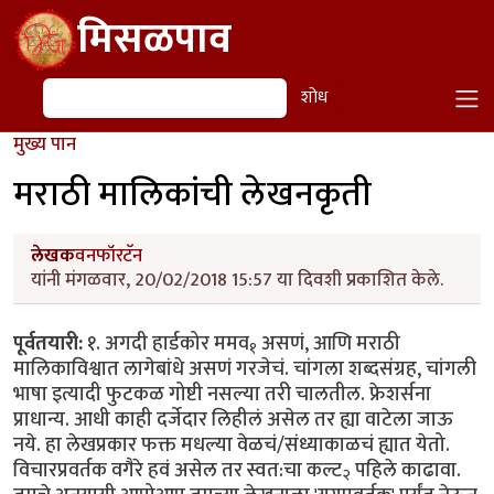
Skip to main content
मिसळपाव
शोध
शोध
मुख्य पान
मराठी मालिकांची लेखनकृती
लेखक
वनफॉरटॅन
यांनी मंगळवार, 20/02/2018 15:57 या दिवशी प्रकाशित केले.
पूर्वतयारी:
१. अगदी हार्डकोर ममव
असणं, आणि मराठी
१
मालिकाविश्वात लागेबांधे असणं गरजेचं. चांगला शब्दसंग्रह, चांगली
भाषा इत्यादी फुटकळ गोष्टी नसल्या तरी चालतील. फ्रेशर्सना
प्राधान्य. आधी काही दर्जेदार लिहीलं असेल तर ह्या वाटेला जाऊ
नये. हा लेखप्रकार फक्त मधल्या वेळचं/संध्याकाळचं ह्यात येतो.
विचारप्रवर्तक वगैरे हवं असेल तर स्वत:चा कल्ट
पहिले काढावा.
२