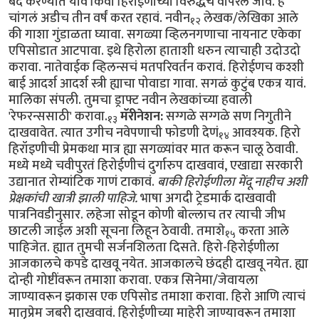
बंद करण्यात यावं किंवा हिरोईणीच्या विरुद्धच वापरलं जावं. हे
चांगलं अडीच तीन वर्षं करत रहावं. नवीन
लेखक/लेखिका आले
१२
की गाशा गुंडाळता घ्यावा. सगळ्या व्हिलनगणाचा नायनाट एकेका
एपिसोडात आटपावा. इथे हिरोला हाताशी धरुन त्याचाही उदोउदो
करावा. नातेवाईक व्हिलन्सचं मतपरिवर्तन करावं. हिरोईणच कश्शी
बाई आदर्श आदर्श स्त्री ह्याचा पोवाडा गावा. सगळं कुटुंब एकत्र यावं.
मालिका संपली. तुमचा ड्राफ्ट नवीन लेखकांच्या हवाली
'रेफरन्ससाठी' करावा.
मॅरीनेशन:
सग्गळे सग्गळे सण निगुतीने
१३
दाखवावेत. त्यात उगीच नवेपणाची फोडणी देणं
आवश्यक. हिरो
१४
हिरॉइणीची प्रेमकथा मात्र ह्या सगळ्यांवर मात करून चालू ठेवावी.
मध्ये मध्ये चवीपुरतं हिरोईणीचं दुर्गारुप दाखवावं, एखाद्या सरकारी
उद्यानात रोम्यांटिक गाणं टाकावं.
बाकी हिरोईणीला मेंदू नाहीच अशी
प्रेक्षकांची खात्री झाली पाहिजे.
भाषा अगदी ट्रेडमार्क दाखवावी
पात्रनिवडीनुसार. लहेजा सोडून कोणी बोल्लाच तर त्याची जीभ
छाटली जाईल अशी सूचना लिहून ठेवावी. तमाशे
करता आले
१५
पाहिजेत. ह्यात तुमची सर्जनशिलता दिसते. हिरो-हिरोईणीला
आजकालचे कपडे दाखवू नयेत. आजकालचे छंदही दाखवू नयेत. ह्या
दोन्ही गोष्टींवरून तमाशा करावा. एकत्र सिनेमा/जेवायला
जाण्यावरून झकास एक एपिसोड तमाशा करावा. हिरो आणि त्याचं
मातृप्रेम जबरी दाखवावं. हिरोईणीच्या माहेरी जाण्यावरून तमाशा