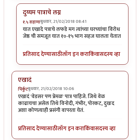
दुय्यम पात्राचे लग्न
बुधवार, 21/02/2018 08:41
१.५ शहाणा
In reply to
चांगला प्रयत्न. मिपाकर ह्यात
by
तेजस आठवले
यात एखादे पत्राचे लफडे मग त्यांच्या घरच्यांचा विरोध
जेष्ठ ची समजूत यात १०-१५ भाग सहज घालता येतात
प्रतिसाद देण्यासाठी
लॉग इन करा
किंवा
सदस्य व्हा
एखादं
बुधवार, 21/02/2018 10:06
चिर्कुट
एखादं 'वेडसर पण प्रेमळ' पात्र पाहिजे. जिथे वेळ
काढायचा असेल तिथे विनोदी, गंभीर, पोरकट, दुखःद
अशा कोणत्याही प्रसंगी वापरता येतं.
प्रतिसाद देण्यासाठी
लॉग इन करा
किंवा
सदस्य व्हा