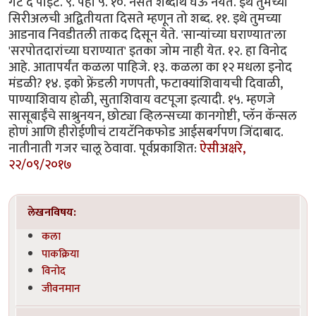
गेट द पॉईंट. ९. पहा ५. १०. नसते शब्दार्थ घेऊ नयेत. इथे तुमच्या
सिरीअलची अद्वितीयता दिसते म्हणून तो शब्द. ११. इथे तुमच्या
आडनाव निवडीतली ताकद दिसून येते. 'सान्यांच्या घराण्यात'ला
'सरपोतदारांच्या घराण्यात' इतका जोम नाही येत. १२. हा विनोद
आहे. आतापर्यंत कळला पाहिजे. १३. कळला का १२ मधला इनोद
मंडळी? १४. इको फ्रेंडली गणपती, फटाक्यांशिवायची दिवाळी,
पाण्याशिवाय होळी, सुताशिवाय वटपूजा इत्यादी. १५. म्हणजे
सासूबाईंचे साश्रुनयन, छोट्या व्हिलन्सच्या कानगोष्टी, प्लॅन कॅन्सल
होणं आणि हीरोईणीचं टायटॅनिकफोड आईसबर्गपण जिंदाबाद.
नातीनाती गजर चालू ठेवावा. पूर्वप्रकाशित:
ऐसीअक्षरे,
२२/०९/२०१७
लेखनविषय:
कला
पाकक्रिया
विनोद
जीवनमान