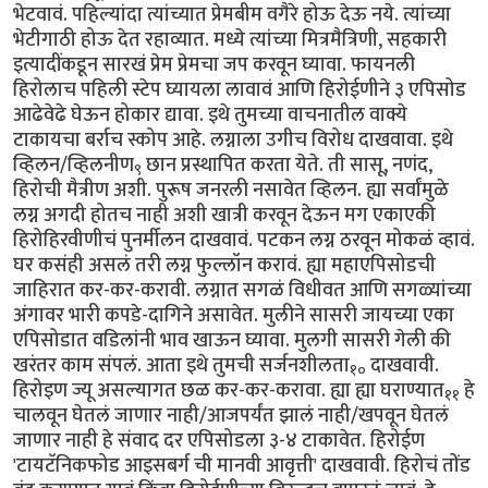
भेटवावं. पहिल्यांदा त्यांच्यात प्रेमबीम वगैरे होऊ देऊ नये. त्यांच्या
भेटीगाठी होऊ देत रहाव्यात. मध्ये त्यांच्या मित्रमैत्रिणी, सहकारी
इत्यादींकडून सारखं प्रेम प्रेमचा जप करवून घ्यावा. फायनली
हिरोलाच पहिली स्टेप घ्यायला लावावं आणि हिरोईणीने ३ एपिसोड
आढेवेढे घेऊन होकार द्यावा. इथे तुमच्या वाचनातील वाक्ये
टाकायचा बर्राच स्कोप आहे. लग्नाला उगीच विरोध दाखवावा. इथे
व्हिलन/व्हिलनीण
छान प्रस्थापित करता येते. ती सासू, नणंद,
९
हिरोची मैत्रीण अशी. पुरूष जनरली नसावेत व्हिलन. ह्या सर्वांमुळे
लग्न अगदी होतच नाही अशी खात्री करवून देऊन मग एकाएकी
हिरोहिरवीणीचं पुनर्मीलन दाखवावं. पटकन लग्न ठरवून मोकळं व्हावं.
घर कसंही असलं तरी लग्न फुल्लॉन करावं. ह्या महाएपिसोडची
जाहिरात कर-कर-करावी. लग्नात सगळं विधीवत आणि सगळ्यांच्या
अंगावर भारी कपडे-दागिने असावेत. मुलीने सासरी जायच्या एका
एपिसोडात वडिलांनी भाव खाऊन घ्यावा. मुलगी सासरी गेली की
खरंतर काम संपलं. आता इथे तुमची सर्जनशीलता
दाखवावी.
१०
हिरोइण ज्यू असल्यागत छळ कर-कर-करावा. ह्या ह्या घराण्यात
हे
११
चालवून घेतलं जाणार नाही/आजपर्यंत झालं नाही/खपवून घेतलं
जाणार नाही हे संवाद दर एपिसोडला ३-४ टाकावेत. हिरोईण
'टायटॅनिकफोड आइसबर्ग ची मानवी आवृत्ती' दाखवावी. हिरोचं तोंड