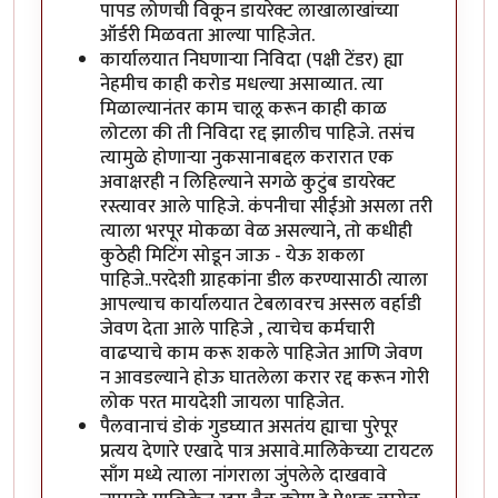
पापड लोणची विकून डायरेक्ट लाखालाखांच्या
ऑर्डरी मिळवता आल्या पाहिजेत.
कार्यालयात निघणाऱ्या निविदा (पक्षी टेंडर) ह्या
नेहमीच काही करोड मधल्या असाव्यात. त्या
मिळाल्यानंतर काम चालू करून काही काळ
लोटला की ती निविदा रद्द झालीच पाहिजे. तसंच
त्यामुळे होणाऱ्या नुकसानाबद्दल करारात एक
अवाक्षरही न लिहिल्याने सगळे कुटुंब डायरेक्ट
रस्त्यावर आले पाहिजे. कंपनीचा सीईओ असला तरी
त्याला भरपूर मोकळा वेळ असल्याने, तो कधीही
कुठेही मिटिंग सोडून जाऊ - येऊ शकला
पाहिजे..परदेशी ग्राहकांना डील करण्यासाठी त्याला
आपल्याच कार्यालयात टेबलावरच अस्सल वर्हाडी
जेवण देता आले पाहिजे , त्याचेच कर्मचारी
वाढप्याचे काम करू शकले पाहिजेत आणि जेवण
न आवडल्याने होऊ घातलेला करार रद्द करून गोरी
लोक परत मायदेशी जायला पाहिजेत.
पैलवानाचं डोकं गुडघ्यात असतंय ह्याचा पुरेपूर
प्रत्यय देणारे एखादे पात्र असावे.मालिकेच्या टायटल
साँग मध्ये त्याला नांगराला जुंपलेले दाखवावे