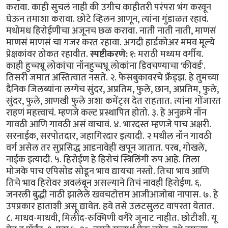
करावा. काही सुचलं नाही की उगीच काहीतरी परंपरा भंग करवून
घेऊन तमाशा करावा. छोटे व्हिलन आणून, त्यांना गुंडाळत रहावं.
मधोमध हिरोईणीचा अजूनच छळ करावा. नाती नाती नाती, माणसं
माणसं माणसं चा गजर करत रहावा. अगदी हार्डकोअर ममव मूल्ये
प्रेक्षकांवर ठोकत रहावीत.
स्पष्टीकरणे:
१: मराठी मध्यम वर्गीय.
काही हुच्चभ्रू लोकांचा नॉनहुच्चभ्रू लोकांना डिवचण्याचा 'कीवर्ड'.
तिसरी जमात अस्तित्वात नसते. २. फेसबुकावरचे फ्रँड्झ. हे तुमच्या
दैनिक जिलब्यांना लग्गेच सुंदर, अप्रतिम, फुले, छान, अप्रतिम, फुले,
सुंदर, फुले, आणखी फुले अशा कमेंट्स देत राहतात. त्यांना गोंजारत
राहणं महत्त्वाचं. म्हणजे कल्ट प्रस्थापित होतो. ३. हे अनुक्रमे नॉन
गावठी आणि गावठी असं वाचावं. ४. भारदस्त म्हणजे पाच अक्षरी.
सरनाईक, सरपोतदार, जहागिरदार इत्यादी. २ मधील नॉन गावठी
वर्ग असेल तर सुप्रसिद्ध आडनावेही खपून जातात. परब, गोखले,
नाईक इत्यादी. ५. हिरोईण हे हिरोचं स्त्रिलिंगी रुप आहे. तिला
मोजके पाच एपिसोड सोडून भाव द्यायचा नस्तो. तिचा भाव आणि
तिचे भाव हिरोवर अवलंबून असल्याने तिचं नावही हिरोईण. ६.
जनरली बुद्धी नाठी झालेले खवचटोत्तम आजीआजोबा नापास. ७. हे
उपप्रकार हाताशी असू द्यावेत. हवे तसे उलटसुलट वापरता येतात.
८. माधव-माधवी, मिलींद-रुक्मिणी वगैरे जुनाट नाहीत. छोटीशी. यू