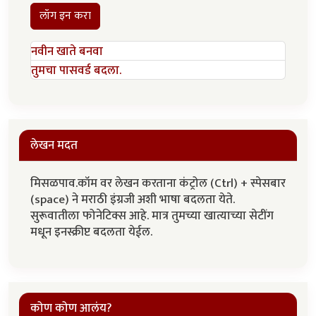
लॉग इन करा
नवीन खाते बनवा
तुमचा पासवर्ड बदला.
लेखन मदत
मिसळपाव.कॉम वर लेखन करताना कंट्रोल (Ctrl) + स्पेसबार
(space) ने मराठी इंग्रजी अशी भाषा बदलता येते.
सुरूवातीला फोनेटिक्स आहे. मात्र तुमच्या खात्याच्या सेटींग
मधून इनस्क्रीप्ट बदलता येईल.
कोण कोण आलंय?