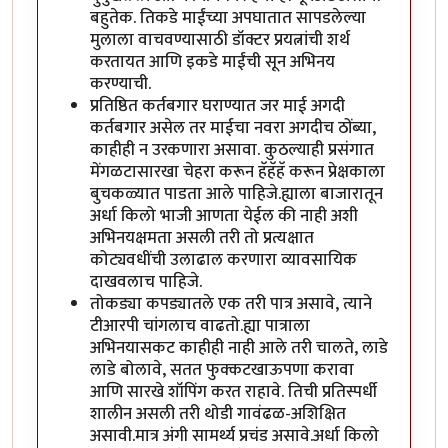
बहुतेक. तिकडे माईंच्या अपघातात सापडलेल्या
मुलाला वाचवण्यासाठी डॉक्टर प्रयत्नांची शर्थ
करतायत आणि इकडे माईंची सून अभिनय
करण्याची.
प्रतिष्ठित कर्तबगार घराण्यात जर माई अगदी
कर्तबगार असेल तर माईचा नवरा अगदीच ठोंब्या,
काहीही न उरकणारा असावा. कुठल्याही प्रसंगात
मेंगळटासारखा चेहरा करून हॅहॅहॅ करून प्रेक्षकाला
बुचकळ्यात पाडता आले पाहिजे.ह्याला बाजारातून
अर्धा किलो भाजी आणता येईल की नाही अशी
अभिनयक्षमता असली तरी तो प्रत्यक्षात
कोट्यवधींची उलाढाल करणारा व्यावसायिक
दाखवलाच पाहिजे.
तोकड्या कपड्यातले एक तरी पात्र असावे, त्याने
टीआरपी चांगलाच वाढतो.ह्या पात्राला
अभिनयासकट काहीही नाही आले तरी चालते, लाडे
लाडे बोलावे, सतत फुक्कटखाऊपणा करावा
आणि सारखे शॉपिंग करत राहावे. तिची प्रतिस्पर्धी
शालीन असली तरी थोडी गावंढळ-अशिक्षित
असावी.मात्र अंगी सामर्थ्य प्रचंड असावे.अर्धा किलो