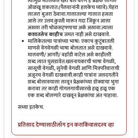
त्यामुळे मालिकेत खरा बैल कोण हे प्रेक्षक लागेल
ओळखू शकतात.(पैलवानांनी हलकेच घ्यावे).चेहरा
लाजरा बुजरा ठेवावा.गालातल्या गालात हसता
आले तर उत्तम.कुस्ती मारून गदा जिंकून आला
असला तरी भोळसट्पणाचा अर्क असावा.त्याला
कशातलेच काहीच
जमत नाही असे दाखवावे.
मालिकेतल्या पात्रांच्या भाषा: एकाच कुटुंबातली
माणसे वेगवेगळी भाषा बोलतात असे दाखवावे.
मालवणी/ आगरी/ वर्हाडी वाटेल असे काहीतरी
शब्द त्यात घुसडावेत.खलनायकाची भाषा वेगळी,
सासूची वेगळी, सुनेची वेगळी आणि मित्रपरिवाराची
अजूनच वेगळी दाखवावी.काही पात्रांना जलदगतीने
शब्द बोलावयाला लावून प्रेक्षकांच्या डोक्याचा भुगा
करावा तर काही गोगलगायीसारखे हळू हळू एक
एक शब्द बोलणारे दाखवून प्रेक्षकांचा अंत पाहावा.
सध्या इतकेच.
प्रतिसाद देण्यासाठी
लॉग इन करा
किंवा
सदस्य व्हा