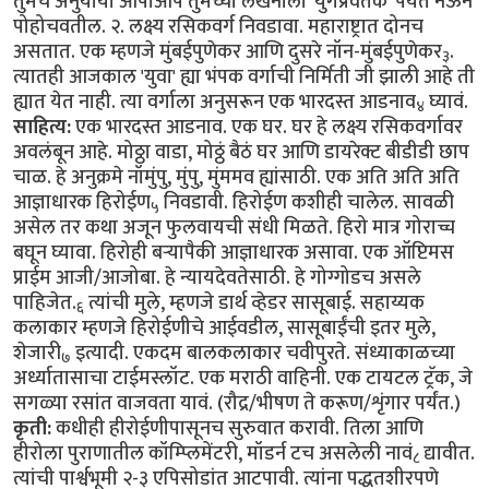
तुमचे अनुयायी आपोआप तुमच्या लेखनाला 'युगप्रवर्तक' पर्यंत नेऊन
पोहोचवतील. २. लक्ष्य रसिकवर्ग निवडावा. महाराष्ट्रात दोनच
असतात. एक म्हणजे मुंबईपुणेकर आणि दुसरे नॉन-मुंबईपुणेकर
.
३
त्यातही आजकाल 'युवा' ह्या भंपक वर्गाची निर्मिती जी झाली आहे ती
ह्यात येत नाही. त्या वर्गाला अनुसरून एक भारदस्त आडनाव
घ्यावं.
४
साहित्य:
एक भारदस्त आडनाव. एक घर. घर हे लक्ष्य रसिकवर्गावर
अवलंबून आहे. मोठ्ठा वाडा, मोठ्ठं बैठं घर आणि डायरेक्ट बीडीडी छाप
चाळ. हे अनुक्रमे नॉमुंपु, मुंपु, मुंममव ह्यांसाठी. एक अति अति अति
आज्ञाधारक हिरोईण
निवडावी. हिरोईण कशीही चालेल. सावळी
५
असेल तर कथा अजून फुलवायची संधी मिळते. हिरो मात्र गोराच्च
बघून घ्यावा. हिरोही बऱ्यापैकी आज्ञाधारक असावा. एक ऑप्टिमस
प्राईम आजी/आजोबा. हे न्यायदेवतेसाठी. हे गोग्गोडच असले
पाहिजेत.
त्यांची मुले, म्हणजे डार्थ व्हेडर सासूबाई. सहाय्यक
६
कलाकार म्हणजे हिरोईणीचे आईवडील, सासूबाईंची इतर मुले,
शेजारी
इत्यादी. एकदम बालकलाकार चवीपुरते. संध्याकाळच्या
७
अर्ध्यातासाचा टाईमस्लॉट. एक मराठी वाहिनी. एक टायटल ट्रॅक, जे
सगळ्या रसांत वाजवता यावं. (रौद्र/भीषण ते करूण/शृंगार पर्यंत.)
कृती:
कधीही हीरोईणीपासूनच सुरुवात करावी. तिला आणि
हीरोला पुराणातील कॉम्प्लिमेंटरी, मॉडर्न टच असलेली नावं
द्यावीत.
८
त्यांची पार्श्वभूमी २-३ एपिसोडांत आटपावी. त्यांना पद्धतशीरपणे