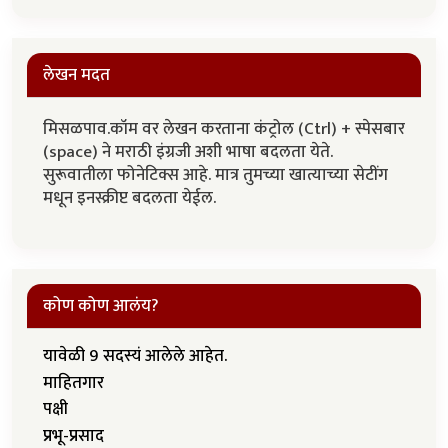
लेखन मदत
मिसळपाव.कॉम वर लेखन करताना कंट्रोल (Ctrl) + स्पेसबार
(space) ने मराठी इंग्रजी अशी भाषा बदलता येते.
सुरूवातीला फोनेटिक्स आहे. मात्र तुमच्या खात्याच्या सेटींग
मधून इनस्क्रीप्ट बदलता येईल.
कोण कोण आलंय?
यावेळी 9 सदस्यं आलेले आहेत.
माहितगार
पक्षी
प्रभू-प्रसाद