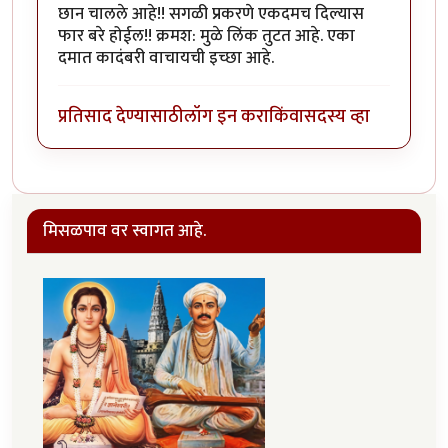
छान चालले आहे!! सगळी प्रकरणे एकदमच दिल्यास
फार बरे होईल!! क्रमश: मुळे लिंक तुटत आहे. एका
दमात कादंबरी वाचायची इच्छा आहे.
प्रतिसाद देण्यासाठी
लॉग इन करा
किंवा
सदस्य व्हा
मिसळपाव वर स्वागत आहे.