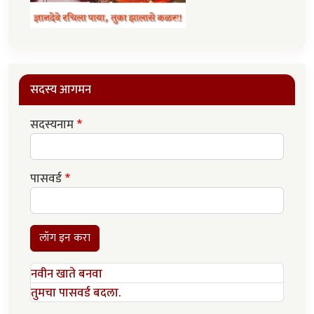
सदस्य आगमन
सदस्यनाम
पासवर्ड
लॉग इन करा
नवीन खाते बनवा
तुमचा पासवर्ड बदला.