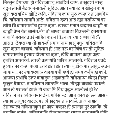
निरसुन द्येयाच्या. ह्ये गविराजाण्च्ं आवडिचं काम. तं खुडशी मोर्‍ह्ं
वढुन त्यान्नी बैठक जमावली सुदिल. आता ल्यापटाप खोलुन काम
सुरु करायचिच खोटि व्हति. गविराज काम सुरु कर्‍न्हार तं आबगिच
चि. गविसान सामनि आले. गविसान व्हता आठ दहा वर्सान्चाच पर
त्योय बि बापासार्खाच हुशार व्हता. त्याच्या मनात कदमच काह्यी ना
काह्यी प्रेष्न येत आसंत.मंग तो आप्ला बाबाला यिउन्सनी इचरायचा.
बाबाबि बराबर उत्तरं माहित करुन घिउन त्याच्या शण्का निर्शित
आसंत. लेकराच्या तोन्डावर्ल्हं समाधानाचं हासु पघुन गविराजबि
खुश व्हउन जायाचं. गविसान ह्ये आठ नऊ वर्सांचंच पर तो सुदिल
बापासार्खाच हुश्यार डोक्याचा व्हता, त्येबि बापाला कदम प्रश्ण
इचरित आसाय्चं. त्याच्ये प्रश्णयबि भारिच आसाय्चे. गविराज एवढे
हुश्यार पर कव्हा कव्हा उत्तरं द्येता द्येता त्याण्च्ं डॉकं पार आवुट व्हउन
जायाचं... पर ल्याकरंबाळं वाढवायची म्हये ह्ये समदं कर्न्ंच ह्ये कनि.
आप्ल्या प्रश्नांचि उत्तरं बाबाकुन आइकतानि गविसान्चा च्येर्‍हा निस्ता
फुलुन येयाचा. तं गविसान त्यान्ठनि आला. त्येन्ह्या बाबाकं पघात्लं
आन त्ये परासतं झालं "ये बाबा मि यिथं कुढुन आल्येलो ह्ये रे?'
गविराज जराश्येक चमाक्लेच. गविसान्ला आज काय झालंय आसंच
त्यान्हा आधुगर वाटलं. पर त्ये झट्क्यात सावार्ले. आज नाह्यंतं
उंद्याच्याला गविसानकुन हा प्रश्ण यण्हार ह्ये त्यान्न्हा पुरं ठावकि. त्ये
तयारित व्हतंच.. गविराजान्नि डोळ्यावर्‍हला च्यश्मा काढुनसनि दोहि