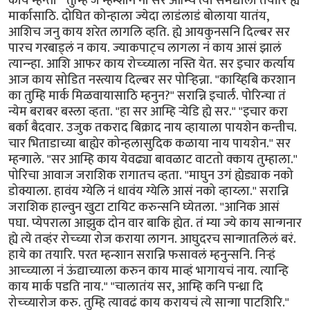
काय म्हन्ती " तुम्हि जे म्हन्शान ना सर आम्चि त्या समद्याला तयारि ह्ये
मार्कासाठि. दोघित कोन्हाला ज्येदा लाडंलाडं बोलाया यातंय,
आशिच जनु काय शरेत लागलि व्हति. ह्ये आयकुनसनि दिल्बर सर
पारच गरबाड्लं न काय. ज्याकपाट्च लागला नं काय आसं झालं
त्यान्न्हा. आशि आफर काय रोच्च्याला नस्ति येत. सर इचार कर्त्याय
आज काय सोडित नस्त्याय दिल्बर सर पोर्‍हिन्ना. "काय्हिबि करशान
का तुम्हि मार्क मिळवायासाठि म्हनुन?" सरान्नि इचार्लं. पोरिन्चा तं
न्येम बराबर बस्ला व्हता. "हा सर आम्हि र्‍येडि ह्ये सर." "इचार करा
बर्का बैदवार. उजुक तकराद बिक्राद नाय व्हायाला पायशेन कन्तीच.
चार भिताडाच्या बाह्येर कोन्हलासुदिक कळाया नाय पायशेन." सर
म्हन्गाले. "सर आम्हि काय येवढ्या बावळाट वाटतो क्काय तुम्हाला.''
पोरिचा आवाज जराशिक रागातच व्हता. "माघुन उगं ह्येड्याक नको
डोक्याला. हावंय ग्येलि नं धावंय ग्येलि आसं नको व्हाय्ला.'' सरान्नि
जराशिक हाल्वुन खुटा टायिट करुन्सनि घ्येतला. ''आनिक आसं
पघा. प्येपराला आझुक दोन वार बाकि ह्येत. तं म्या ज्ये काय सान्गनार
ह्ये त्ये तव्हंर रोच्च्या रोज कराया लागन. आघुदरच सान्गातलिलं बरं.
हाये का तयारि. परत म्हन्शान सरान्नि फसावलं म्हनुन्सनि. निर्‍हं
आच्च्याला नं ऊंद्याच्याला करुन काय माव्हं भागायचं नाय. त्यान्हि
काय मार्क पडति नाय." "चालातंय सर, आम्हि कनि पन्ध्रा दि
रोच्च्यारोज करु. तुम्हि त्यावढं काय करायचं त्ये सान्गा पाटशिरि."