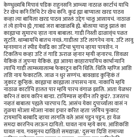
केण्धुळ्यबि मिपावं पडिक राहुनसनि आम्च्या नाठाळ कार्टाचं याचि
टेर खेच कनि तिचि टेर खेच कनि. कुढं ह्या बाप्याला खरड पाठव
कव्हा त्या बायिला खरड पाठव आस्लं उद्देग चालु आसायचं. नाठाळ
तं त्ये हायेच ह्ये ,गाबडं जरा बाखाळबि ह्ये. बोलाया चालु झालं का
काह्याचा सुमारच र्‍हात नाय बाबाला. गाडी निस्ती ढाळाव्ंच पळत
सुटति. थाम्बायचि बातच नच्छं..गाडीला उटि लागनेच नाय. उटि लावु
म्हनश्यान तं स्पीड येवढि का उटिचा भुगाच व्हाया पायशेन. न
टिकलिच कव्हा उटि तं गाडि ऊराळ व्हनार म्हयी व्हनारच. शिवळा
येकिकं तं जुपन्या येकिकं. ह्या आश्या काहारापायिच कार्भार्‍यानि
त्याचि गाडी लाम्ब्च्यालाम्ब फेकाटुन कनि धिलि. धिलि म्हण्जि आशि
तशि नाय फेकाटलि. जाळ न धुर सण्गंच. बावखाड कुन्हिकं तं
जुकाट कुन्हि़कं. काह्याचा काह्याला तपासच नाय. नाकाचि म्हयि
नाठाळ कार्टाचि हालत पार म्हयि पारच वंगाळ झालि. आता येळभर
करिन तं काय करिन बान्डा. टायिम्पास व्हयीन तरि कुढं?. उजरतच
नव्हतं बाबाला पह्यले चारपाच दि. आसंच येका दुपार्च्याला वासं न
तुळया मोज्ता मोज्ता नाका इचार करित व्हता 'लयिच फुकाट
टायमाचि बरबादि व्हाया लागलि वले आसं पडुन पडुन. हा येळ
समदा कारनिच लाऊन दायितो. घावत नाय म्हये काय. आशिकशि
घावत नाय. गवसुनच दाखितो समद्यान्ना.' दुसर्‍या दिशि रामाच्या