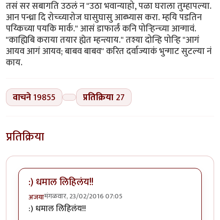
तसं सर सबागति उठलं न "उठा भवान्याहो, पळा घराला तुम्हापल्या.
आन पन्ध्रा दि रोच्च्यारोज घासुघासु आब्भ्यास करा. म्हयि पडतिन
पय्किच्या पयकि मार्क." आसं डाफार्लं कनि पोर्‍हिन्च्या आन्गावं.
"काह्यिबि कराया तयार ह्येत म्हन्त्याय." तश्या दोन्हि पोर्‍हि "आगं
आयव आगं आयव; बाबव बाबव" करित दर्वाज्याकं भुन्गाट सुटल्या नं
काय.
वाचने
19855
प्रतिक्रिया
27
प्रतिक्रिया
:) धमाल लिहिलंय!!
मंगळवार, 23/02/2016 07:05
अजया
:) धमाल लिहिलंय!!