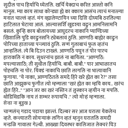
सुदील पाच हिर्याचि घ्येतलि. खर्चि येक्दाच करित आस्तो कनि
मानुस. म्या काय साधा कोन्ड्या ह्ये का क्काय आसंच त्याचं मनात्ल्या
मनात चाल्लं व्हतं. मंग व्ह्यालेण्टायिन च्या दिशि दोघ्यबि ठरलिल्या
हाटिलात भेटाया आलं. आल्यासर्शि खुडश्या वढुन आमनिसामनि
बसलं. कुन्हि काय बोलायच्या आघुदरच नाकानि प्याण्डिच्या
खिशात्लि पुडि काढुनसनि ट्येबलावं ठुलि. आण्गठि बाह्येर काढुन
पोरिच्या हाताच्या पन्ज्यावं ठुलि. सन्गं गुलाबाचं फुल व्हतंच
आन्हलिलं. त्ये बि दिउन टाख्लं. आण्गठि पघुन तं पोर पारच
हाराकलि नं काय. सुधरनांच झालं ना बायिला. "आण्गठि:
मपल्यासाठि; ती सुधील हिर्याचि. बाबौ. बाबौ." पार आभाळातच
पोह्चलि ना पोर. यिक्डं नाकाचि छाति लागलि ना भात्यावानि
फुगाया. ''ये नाका, आण्गठितले समदे हिरे खरे ह्येत का रे?" तसा
छाति आझुकच फुगीत त्यो म्ह्न्गाला "खरं ह्येत का म्हयि काय.. खरंच
ह्येत हिरे..'' "आन जर का खरं नस्तिन तं लुस्कान व्हयीन ना मपलि.
थोडिथिडकि नाय तं शम्भर रुपायचि .'' त्यो मोर्‍हं म्हन्गाला.
शेन्डा ना बुडुख ३
चान्गलंच् गडाद पडाया झाल्तं. दिल्बर सर आज घराला येकलेच
व्हते. कन्त्यातरी सोयर्‍याकं लगिन व्हतं म्हनुन घरातलि समदी
मन्डळि गावाला गेल्थी. आख्खा दिवस्भर कालिजात लेक्चरं घिउ