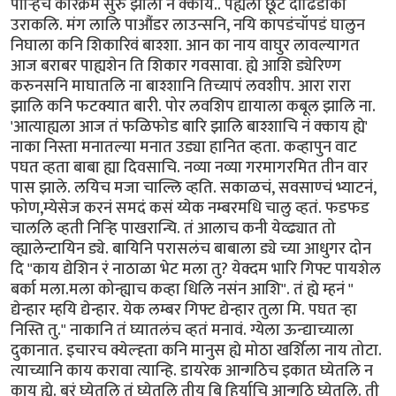
पार्‍हिच कारेक्रम सुरु झाला न क्काय.. पह्यला छूट दाढिडोकी
उराकलि. मंग लालि पाऔंडर लाउन्सनि, नयि कापडंचॉपडं घालुन
निघाला कनि शिकारिवं बाश्शा. आन का नाय वाघुर लावल्यागत
आज बराबर पाह्यशेन ति शिकार गवसावा. ह्ये आशि ड्येरिण्ग
करुनसनि माघातलि ना बाश्शानि तिच्यापं लवशीप. आरा रारा
झालि कनि फटक्यात बारी. पोर लवशिप द्यायाला कबूल झालि ना.
'आत्याह्यला आज तं फळिफोड बारि झालि बाश्शाचि नं क्काय ह्ये'
नाका निस्ता मनातल्या मनात उड्या हानित व्हता. कव्हापुन वाट
पघत व्हता बाबा ह्या दिवसाचि. नव्या नव्या गरमागरमित तीन वार
पास झाले. लयिच मजा चाल्लि व्हति. सकाळचं, सवसाण्चं भ्याटनं,
फोण,म्येसेज करनं समदं कसं य्येक नम्बरमधि चालु व्हतं. फडफड
चाललि व्हती निर्‍हि पाखरान्चि. तं आलाच कनी येव्ढ्यात तो
व्ह्यालेन्टायिन ड्ये. बायिनि परासलंच बाबाला ड्ये च्या आधुगर दोन
दि "काय द्येशिन रं नाठाळा भेट मला तु? येक्दम भारि गिफ्ट पायशेल
बर्का मला.मला कोन्ह्याच कव्हा धिलि नसंन आशि". तं ह्ये म्हनं "
द्येन्हार म्हयि द्येन्हार. येक लम्बर गिफ्ट द्येन्हार तुला मि. पघत र्‍हा
निस्ति तु." नाकानि तं घ्यातलंच व्हतं मनावं. ग्येला ऊन्द्याच्याला
दुकानात. इचारच क्येल्ह्ता कनि मानुस ह्ये मोठा खर्शिला नाय तोटा.
त्याच्यानि काय करावा त्यान्हि. डायरेक आन्गठिच इकात घ्येतलि न
काय ह्ये. बरं घ्येतलि तं घ्येतलि तीय बि हिर्याचि आन्गठि घ्येतलि. ती