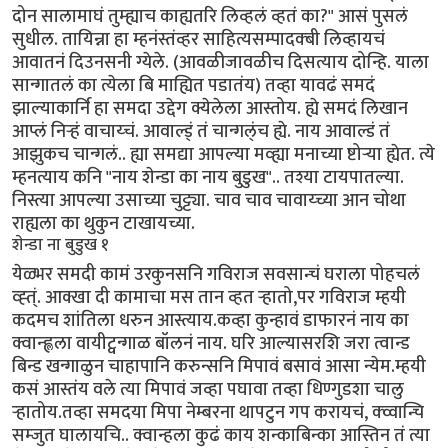
दोन सालामाघं तुम्ह्याच काह्यतरि लिव्हलं व्हतं का?" आसं पुसलं
सुधील. तायिन्ना हा म्हनंस्तंव्हर साहित्यसम्पादक्बी लिव्हायचं
आवातनं दिउनसनी ग्येले. (आवळीजावळीच दिसत्याय दोन्हि. याला
सान्गातलं का त्येला बि माह्यित पडातंय) तव्हा यावढं समदं
झाल्याकार्नि हा समदा उद्देग क्येलेला आस्तोय. ह्ये समदं लिखान
आप्लं निर्‍हं वाचाय्चं. आवाल्ड्ं तं चान्गल्ंच ह्ये. नाय आवाल्डं तं
आझुकच चान्गलं.. ह्या समद्या आपल्या मव्ह्या मनाच्या ष्टोर्‍या ह्येत. त्ये
म्हनत्याय कनि "नाय शेन्डा का नाय बुडुख".. तश्या टायपातल्या.
निस्त्या आपल्या उसाच्या चुट्ट्या. चाव चाव चावाय्च्या आन चोथा
राह्यला का थुकुन टाखायच्या.
शेन्डा ना बुडुख १
येळ्भर समदी कामं उरकुनसनि गविराज सवसान्चं घराला पोहचलं
व्ह्त्ं. आक्खा दी कामाचा मस तान व्हत र्‍हातो,पर गविराज म्हयी
कदमच शांतिला धरुन आस्त्याय.कव्हा कुन्हावं डाफारनं नाय का
क्वान्ह्लला वायीट्वन्गाळ बॉलनं नाय. घरि आल्यासरशि जरा त्वान्ड
बिन्ड खन्गाळुन चाहापानि करुन्सनि मिपावं बसावं आसा न्येम.म्हयी
कसं आस्तंय वले त्या मिपावं जव्हा पघावा तव्हा धिण्गुडशा चालु
र्‍हातोय.तव्हा समदया मिपा नेम्बरना थापटुन गप करायचं, क्व्वान्चि
सम्जुत घालायचि.. क्वान्हला कुढं काय शन्काबिन्का आस्तिन तं त्या