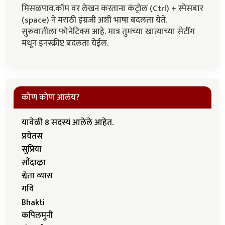
मिसळपाव.कॉम वर लेखन करताना कंट्रोल (Ctrl) + स्पेसबार
(space) ने मराठी इंग्रजी अशी भाषा बदलता येते.
सुरूवातीला फोनेटिक्स आहे. मात्र तुमच्या खात्याच्या सेटींग
मधून इनस्क्रीप्ट बदलता येईल.
कोण कोण आलंय?
यावेळी 8 सदस्यं आलेले आहेत.
प्रचेतस
सुप्रिया
सौंदाऴा
श्वेता व्यास
गवि
Bhakti
कपिलमुनी