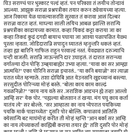
घिउ सराण्चं पार भुस्काट पल्डं व्हतं. पन परिक्शा तं लयीच तोन्डावं
आल्थ्या. आझुक सरान्ना प्रश्नपत्रीका तयार करुन ठ्येवायच्या व्हत्या.
आज रिकामा येळ घावल्यासरशि सुरवात तं करावा आसं दिल्बर
सरान्ना वाटत व्हतं. माघ्ल्या साली लयिच आबळ झाल्ति सरान्चि
प्रश्नपत्रीका काढायच्या कामात. कव्हा यिकडं कट्टा कराया जा का
कव्हा तिकडं कुढं दगडी बायाच पघाया जा आश्या पळापळित येळ्च
पुरला न्हवता. जोडिदारान्नि सपादुन घ्यातलं म्हनुन्तरि धकलं व्हतं.
तव्हा ह्या बारिनि गाफिल राहुन परवाल्डं नस्तं. येवढ्यात दरुज्याचि
घन्टी वाजली. सरान्नि जाऊन्सनि दार उघाड्लं. तं दारात सरान्च्या
वर्गात्ल्या दोन पोर्‍हि उम्ब्र्याबाह्येर उभ्या व्हत्या. "यावा का सर आम्ह्या
आत्मधि?" एका पोरिनि सरान्ना इचारलं.. "या कनि बयान्नो" सर त्यान्ना
घरात घ्येत म्हन्गाले. तशा दोघिबि आत येउनसनि खुडच्यान्वं बस्ल्या.
सरसुदील पोरिन्च्या मोर्‍हं बस्ले. "बोला काय काम काल्ढं
गवळनिन्नो?" "काय नाय वले सर .जराशिक आडचन ह्ये तव्हा आल्तो
आम्हि सर" येक पोर. "पह्यल्या बोलशान तं खर्‍या. मंग पघु काय कर्ता
यातंय त्ये" सर बोल्ले. "सर आम्हाला का नाय प्येपरात पयकिच्या
पयकि मार्क पाडाय्च्येत" दुसरि पोर बोल्लि. कपाळावं आलिलि
क्येसान्चि बट माघंमोर्‍हं करीत ती मोर्‍हं म्हन्ति "आन बर्का सर आम्हि
का नाय त्येच्याकर्ता काह्यिबी कराया तयार ह्ये" तशि दुसरि पोर मोर्‍हं