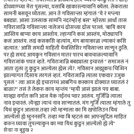
डोळ्याण्च्या मेरा पुसल्या, घसाबि खाकारल्यावानि क्येला. लेकराला
सामनी बसवून घ्येतला. आन ते गविसान्ला म्हंगालं "ये रं मप्ल्या
बबड्या. आसा उलसाक सामनि नदरंम्होर्‍हं बस" म्होरला आर्धा तास
गविराजान्नि गविसान्ला नालेजचं ढोसच्या ढोस पाज्लं. 'बायि काय
आस्तिय बाप्या काय आस्तोय. ल्हान्पनि कसं आस्तंय, मोठ्यापनि
कसं आस्तंय. लग्नं कसकशि व्हत्यांय, मंग बायाकान्ना ल्याकरं कशि
व्हत्यात.' आशि समदी माहिती येवस्तिशिर गविसान्ला सान्गुन ठुलि.
पर ह्ये समदं आयकुन गविसान मातर पारच बावचाळल्यावानि
गविराजांकं पघत व्हते. गविराजान्नि बबड्याला इचारलं " समाजलं नं
आता तुला तु कुढुन आल्येला ह्येस त्ये?. गविसान आझूकच चिन्भिन
झाल्यागत दिसाय लागलं व्हतं. गविराजान्नि त्याला एकवार उजुक
पुसलं " त्वा आज ह्ये इचाराय्चं आबगिच कस्काय डोक्यात घ्यातलं रं
बाळा?" तसं ते लेकरु काय म्हन्तंय "म्हयी आसं झालं पघ बाबा.
माव्ह्या वर्गात कनि आज येक नईनच प्वार आलंय. गुर्जिन्नि त्याला
नाव इचारलं. त्येन्ह्या त्याचं नाव सान्गातलं. मंग गुर्जि त्याला म्हंगाले तु
यिथं कुढुन आलास.तव्हा त्यो म्हन्गाला का मि खपोलिउन यिथं
आल्येलो ह्ये म्हुननसनि. तव्हा म्या बि म्हटलं का आपन्सुदिल माहित
करुन घ्यावा तुपल्याकुन का म्या यिथं कुढुन आल्येलो ह्ये त्ये"
शेन्डा ना बुडुख २