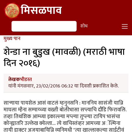
Skip to main content
मिसळपाव
शोध
शोध
मुख्य पान
शेन्डा ना बुडुख (मावळी) (मराठी भाषा
दिन २०१६)
लेखक
भीडस्त
यांनी मंगळवार, 23/02/2016 06:32 या दिवशी प्रकाशित केले.
सान्गाया पायशेल आसं वाटलं म्हनुनसनि : माननिय सासंजी यान्नि
माघला म्हैना सम्पाय्च्या वख्ती बोलीभासा सप्त्याचि दौंडि फिरावलि.
तव्हा तिथंशिक आम्च्या इकाल्ल्या मप्ल्या तुप्ल्या टायिप भासंचा
कोन्ह्यातरि उल्लेख क्येल्ता... त्ये वाचिस्तंव्हर आमच्या अॅल्मिना
तायी डाक्टर अजयाबायिन्नि व्यनिमधी "त्या खाल्लाकल्या साईटीवं