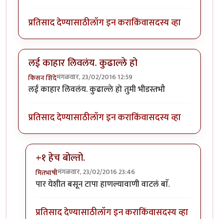
प्रतिसाद देण्यासाठी
लॉग इन करा
किंवा
सदस्य व्हा
लई काहार लिवलंय. कुढाल्ले हो
मंगळवार, 23/02/2016 12:59
किसन शिंदे
लई काहार लिवलंय. कुढाल्ले हो तुमी भीडस्तभौ
प्रतिसाद देण्यासाठी
लॉग इन करा
किंवा
सदस्य व्हा
+१ हेच बोल्तो.
मंगळवार, 23/02/2016 23:46
मितभाषी
In reply to
लई काहार लिवलंय. कुढाल्ले हो
by
किसन शिंदे
पार येशीत बसून टापा हाणल्यावाणी वाटलं बाॅ.
प्रतिसाद देण्यासाठी
लॉग इन करा
किंवा
सदस्य व्हा