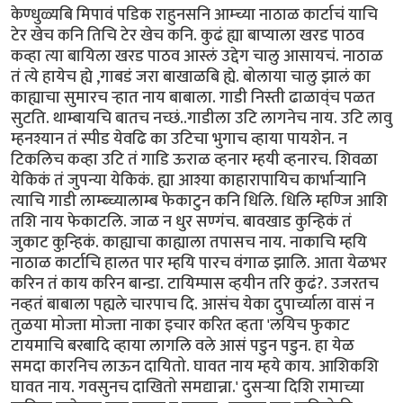
केण्धुळ्यबि मिपावं पडिक राहुनसनि आम्च्या नाठाळ कार्टाचं याचि
टेर खेच कनि तिचि टेर खेच कनि. कुढं ह्या बाप्याला खरड पाठव
कव्हा त्या बायिला खरड पाठव आस्लं उद्देग चालु आसायचं. नाठाळ
तं त्ये हायेच ह्ये ,गाबडं जरा बाखाळबि ह्ये. बोलाया चालु झालं का
काह्याचा सुमारच र्‍हात नाय बाबाला. गाडी निस्ती ढाळाव्ंच पळत
सुटति. थाम्बायचि बातच नच्छं..गाडीला उटि लागनेच नाय. उटि लावु
म्हनश्यान तं स्पीड येवढि का उटिचा भुगाच व्हाया पायशेन. न
टिकलिच कव्हा उटि तं गाडि ऊराळ व्हनार म्हयी व्हनारच. शिवळा
येकिकं तं जुपन्या येकिकं. ह्या आश्या काहारापायिच कार्भार्‍यानि
त्याचि गाडी लाम्ब्च्यालाम्ब फेकाटुन कनि धिलि. धिलि म्हण्जि आशि
तशि नाय फेकाटलि. जाळ न धुर सण्गंच. बावखाड कुन्हिकं तं
जुकाट कुन्हि़कं. काह्याचा काह्याला तपासच नाय. नाकाचि म्हयि
नाठाळ कार्टाचि हालत पार म्हयि पारच वंगाळ झालि. आता येळभर
करिन तं काय करिन बान्डा. टायिम्पास व्हयीन तरि कुढं?. उजरतच
नव्हतं बाबाला पह्यले चारपाच दि. आसंच येका दुपार्च्याला वासं न
तुळया मोज्ता मोज्ता नाका इचार करित व्हता 'लयिच फुकाट
टायमाचि बरबादि व्हाया लागलि वले आसं पडुन पडुन. हा येळ
समदा कारनिच लाऊन दायितो. घावत नाय म्हये काय. आशिकशि
घावत नाय. गवसुनच दाखितो समद्यान्ना.' दुसर्‍या दिशि रामाच्या