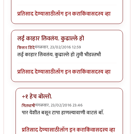
प्रतिसाद देण्यासाठी
लॉग इन करा
किंवा
सदस्य व्हा
लई काहार लिवलंय. कुढाल्ले हो
मंगळवार, 23/02/2016 12:59
किसन शिंदे
लई काहार लिवलंय. कुढाल्ले हो तुमी भीडस्तभौ
प्रतिसाद देण्यासाठी
लॉग इन करा
किंवा
सदस्य व्हा
+१ हेच बोल्तो.
मंगळवार, 23/02/2016 23:46
मितभाषी
In reply to
लई काहार लिवलंय. कुढाल्ले हो
by
किसन शिंदे
पार येशीत बसून टापा हाणल्यावाणी वाटलं बाॅ.
प्रतिसाद देण्यासाठी
लॉग इन करा
किंवा
सदस्य व्हा