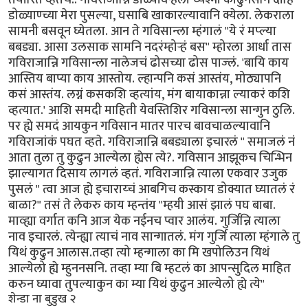
डोळ्याण्च्या मेरा पुसल्या, घसाबि खाकारल्यावानि क्येला. लेकराला
सामनी बसवून घ्येतला. आन ते गविसान्ला म्हंगालं "ये रं मप्ल्या
बबड्या. आसा उलसाक सामनि नदरंम्होर्‍हं बस" म्होरला आर्धा तास
गविराजान्नि गविसान्ला नालेजचं ढोसच्या ढोस पाज्लं. 'बायि काय
आस्तिय बाप्या काय आस्तोय. ल्हान्पनि कसं आस्तंय, मोठ्यापनि
कसं आस्तंय. लग्नं कसकशि व्हत्यांय, मंग बायाकान्ना ल्याकरं कशि
व्हत्यात.' आशि समदी माहिती येवस्तिशिर गविसान्ला सान्गुन ठुलि.
पर ह्ये समदं आयकुन गविसान मातर पारच बावचाळल्यावानि
गविराजांकं पघत व्हते. गविराजान्नि बबड्याला इचारलं " समाजलं नं
आता तुला तु कुढुन आल्येला ह्येस त्ये?. गविसान आझूकच चिन्भिन
झाल्यागत दिसाय लागलं व्हतं. गविराजान्नि त्याला एकवार उजुक
पुसलं " त्वा आज ह्ये इचाराय्चं आबगिच कस्काय डोक्यात घ्यातलं रं
बाळा?" तसं ते लेकरु काय म्हन्तंय "म्हयी आसं झालं पघ बाबा.
माव्ह्या वर्गात कनि आज येक नईनच प्वार आलंय. गुर्जिन्नि त्याला
नाव इचारलं. त्येन्ह्या त्याचं नाव सान्गातलं. मंग गुर्जि त्याला म्हंगाले तु
यिथं कुढुन आलास.तव्हा त्यो म्हन्गाला का मि खपोलिउन यिथं
आल्येलो ह्ये म्हुननसनि. तव्हा म्या बि म्हटलं का आपन्सुदिल माहित
करुन घ्यावा तुपल्याकुन का म्या यिथं कुढुन आल्येलो ह्ये त्ये"
शेन्डा ना बुडुख २