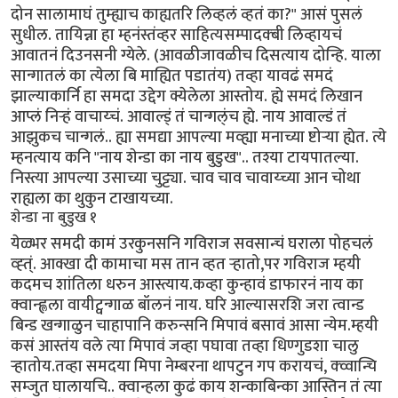
दोन सालामाघं तुम्ह्याच काह्यतरि लिव्हलं व्हतं का?" आसं पुसलं
सुधील. तायिन्ना हा म्हनंस्तंव्हर साहित्यसम्पादक्बी लिव्हायचं
आवातनं दिउनसनी ग्येले. (आवळीजावळीच दिसत्याय दोन्हि. याला
सान्गातलं का त्येला बि माह्यित पडातंय) तव्हा यावढं समदं
झाल्याकार्नि हा समदा उद्देग क्येलेला आस्तोय. ह्ये समदं लिखान
आप्लं निर्‍हं वाचाय्चं. आवाल्ड्ं तं चान्गल्ंच ह्ये. नाय आवाल्डं तं
आझुकच चान्गलं.. ह्या समद्या आपल्या मव्ह्या मनाच्या ष्टोर्‍या ह्येत. त्ये
म्हनत्याय कनि "नाय शेन्डा का नाय बुडुख".. तश्या टायपातल्या.
निस्त्या आपल्या उसाच्या चुट्ट्या. चाव चाव चावाय्च्या आन चोथा
राह्यला का थुकुन टाखायच्या.
शेन्डा ना बुडुख १
येळ्भर समदी कामं उरकुनसनि गविराज सवसान्चं घराला पोहचलं
व्ह्त्ं. आक्खा दी कामाचा मस तान व्हत र्‍हातो,पर गविराज म्हयी
कदमच शांतिला धरुन आस्त्याय.कव्हा कुन्हावं डाफारनं नाय का
क्वान्ह्लला वायीट्वन्गाळ बॉलनं नाय. घरि आल्यासरशि जरा त्वान्ड
बिन्ड खन्गाळुन चाहापानि करुन्सनि मिपावं बसावं आसा न्येम.म्हयी
कसं आस्तंय वले त्या मिपावं जव्हा पघावा तव्हा धिण्गुडशा चालु
र्‍हातोय.तव्हा समदया मिपा नेम्बरना थापटुन गप करायचं, क्व्वान्चि
सम्जुत घालायचि.. क्वान्हला कुढं काय शन्काबिन्का आस्तिन तं त्या