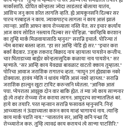
काय म्हन्ती " तुम्हि जे म्हन्शान ना सर आम्चि त्या समद्याला तयारि ह्ये
मार्कासाठि. दोघित कोन्हाला ज्येदा लाडंलाडं बोलाया यातंय,
आशिच जनु काय शरेत लागलि व्हति. ह्ये आयकुनसनि दिल्बर सर
पारच गरबाड्लं न काय. ज्याकपाट्च लागला नं काय आसं झालं
त्यान्न्हा. आशि आफर काय रोच्च्याला नस्ति येत. सर इचार कर्त्याय
आज काय सोडित नस्त्याय दिल्बर सर पोर्‍हिन्ना. "काय्हिबि करशान
का तुम्हि मार्क मिळवायासाठि म्हनुन?" सरान्नि इचार्लं. पोरिन्चा तं
न्येम बराबर बस्ला व्हता. "हा सर आम्हि र्‍येडि ह्ये सर." "इचार करा
बर्का बैदवार. उजुक तकराद बिक्राद नाय व्हायाला पायशेन कन्तीच.
चार भिताडाच्या बाह्येर कोन्हलासुदिक कळाया नाय पायशेन." सर
म्हन्गाले. "सर आम्हि काय येवढ्या बावळाट वाटतो क्काय तुम्हाला.''
पोरिचा आवाज जराशिक रागातच व्हता. "माघुन उगं ह्येड्याक नको
डोक्याला. हावंय ग्येलि नं धावंय ग्येलि आसं नको व्हाय्ला.'' सरान्नि
जराशिक हाल्वुन खुटा टायिट करुन्सनि घ्येतला. ''आनिक आसं
पघा. प्येपराला आझुक दोन वार बाकि ह्येत. तं म्या ज्ये काय सान्गनार
ह्ये त्ये तव्हंर रोच्च्या रोज कराया लागन. आघुदरच सान्गातलिलं बरं.
हाये का तयारि. परत म्हन्शान सरान्नि फसावलं म्हनुन्सनि. निर्‍हं
आच्च्याला नं ऊंद्याच्याला करुन काय माव्हं भागायचं नाय. त्यान्हि
काय मार्क पडति नाय." "चालातंय सर, आम्हि कनि पन्ध्रा दि
रोच्च्यारोज करु. तुम्हि त्यावढं काय करायचं त्ये सान्गा पाटशिरि."