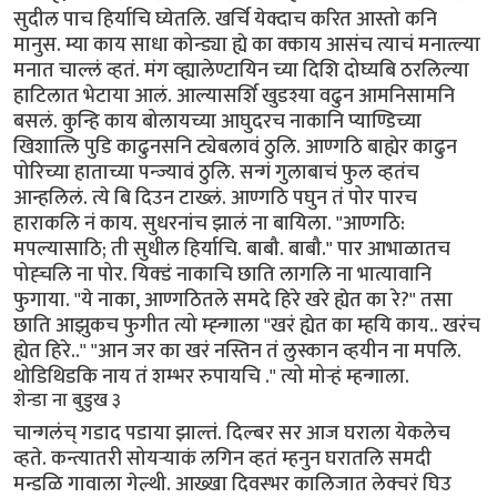
सुदील पाच हिर्याचि घ्येतलि. खर्चि येक्दाच करित आस्तो कनि
मानुस. म्या काय साधा कोन्ड्या ह्ये का क्काय आसंच त्याचं मनात्ल्या
मनात चाल्लं व्हतं. मंग व्ह्यालेण्टायिन च्या दिशि दोघ्यबि ठरलिल्या
हाटिलात भेटाया आलं. आल्यासर्शि खुडश्या वढुन आमनिसामनि
बसलं. कुन्हि काय बोलायच्या आघुदरच नाकानि प्याण्डिच्या
खिशात्लि पुडि काढुनसनि ट्येबलावं ठुलि. आण्गठि बाह्येर काढुन
पोरिच्या हाताच्या पन्ज्यावं ठुलि. सन्गं गुलाबाचं फुल व्हतंच
आन्हलिलं. त्ये बि दिउन टाख्लं. आण्गठि पघुन तं पोर पारच
हाराकलि नं काय. सुधरनांच झालं ना बायिला. "आण्गठि:
मपल्यासाठि; ती सुधील हिर्याचि. बाबौ. बाबौ." पार आभाळातच
पोह्चलि ना पोर. यिक्डं नाकाचि छाति लागलि ना भात्यावानि
फुगाया. ''ये नाका, आण्गठितले समदे हिरे खरे ह्येत का रे?" तसा
छाति आझुकच फुगीत त्यो म्ह्न्गाला "खरं ह्येत का म्हयि काय.. खरंच
ह्येत हिरे..'' "आन जर का खरं नस्तिन तं लुस्कान व्हयीन ना मपलि.
थोडिथिडकि नाय तं शम्भर रुपायचि .'' त्यो मोर्‍हं म्हन्गाला.
शेन्डा ना बुडुख ३
चान्गलंच् गडाद पडाया झाल्तं. दिल्बर सर आज घराला येकलेच
व्हते. कन्त्यातरी सोयर्‍याकं लगिन व्हतं म्हनुन घरातलि समदी
मन्डळि गावाला गेल्थी. आख्खा दिवस्भर कालिजात लेक्चरं घिउ