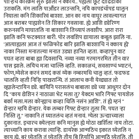
पार्‍हिच कारेक्रम सुरु झाला न क्काय.. पह्यला छूट दाढिडोकी
उराकलि. मंग लालि पाऔंडर लाउन्सनि, नयि कापडंचॉपडं घालुन
निघाला कनि शिकारिवं बाश्शा. आन का नाय वाघुर लावल्यागत
आज बराबर पाह्यशेन ति शिकार गवसावा. ह्ये आशि ड्येरिण्ग
करुनसनि माघातलि ना बाश्शानि तिच्यापं लवशीप. आरा रारा
झालि कनि फटक्यात बारी. पोर लवशिप द्यायाला कबूल झालि ना.
'आत्याह्यला आज तं फळिफोड बारि झालि बाश्शाचि नं क्काय ह्ये'
नाका निस्ता मनातल्या मनात उड्या हानित व्हता. कव्हापुन वाट
पघत व्हता बाबा ह्या दिवसाचि. नव्या नव्या गरमागरमित तीन वार
पास झाले. लयिच मजा चाल्लि व्हति. सकाळचं, सवसाण्चं भ्याटनं,
फोण,म्येसेज करनं समदं कसं य्येक नम्बरमधि चालु व्हतं. फडफड
चाललि व्हती निर्‍हि पाखरान्चि. तं आलाच कनी येव्ढ्यात तो
व्ह्यालेन्टायिन ड्ये. बायिनि परासलंच बाबाला ड्ये च्या आधुगर दोन
दि "काय द्येशिन रं नाठाळा भेट मला तु? येक्दम भारि गिफ्ट पायशेल
बर्का मला.मला कोन्ह्याच कव्हा धिलि नसंन आशि". तं ह्ये म्हनं "
द्येन्हार म्हयि द्येन्हार. येक लम्बर गिफ्ट द्येन्हार तुला मि. पघत र्‍हा
निस्ति तु." नाकानि तं घ्यातलंच व्हतं मनावं. ग्येला ऊन्द्याच्याला
दुकानात. इचारच क्येल्ह्ता कनि मानुस ह्ये मोठा खर्शिला नाय तोटा.
त्याच्यानि काय करावा त्यान्हि. डायरेक आन्गठिच इकात घ्येतलि न
काय ह्ये. बरं घ्येतलि तं घ्येतलि तीय बि हिर्याचि आन्गठि घ्येतलि. ती