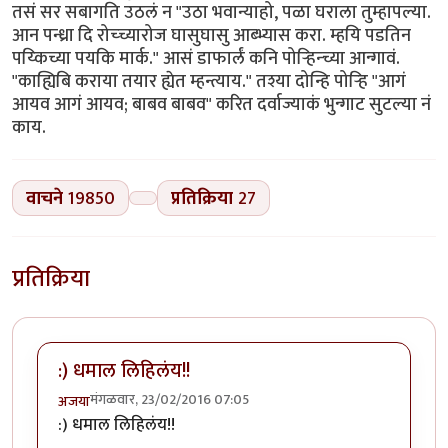
तसं सर सबागति उठलं न "उठा भवान्याहो, पळा घराला तुम्हापल्या.
आन पन्ध्रा दि रोच्च्यारोज घासुघासु आब्भ्यास करा. म्हयि पडतिन
पय्किच्या पयकि मार्क." आसं डाफार्लं कनि पोर्‍हिन्च्या आन्गावं.
"काह्यिबि कराया तयार ह्येत म्हन्त्याय." तश्या दोन्हि पोर्‍हि "आगं
आयव आगं आयव; बाबव बाबव" करित दर्वाज्याकं भुन्गाट सुटल्या नं
काय.
वाचने
19850
प्रतिक्रिया
27
प्रतिक्रिया
:) धमाल लिहिलंय!!
मंगळवार, 23/02/2016 07:05
अजया
:) धमाल लिहिलंय!!