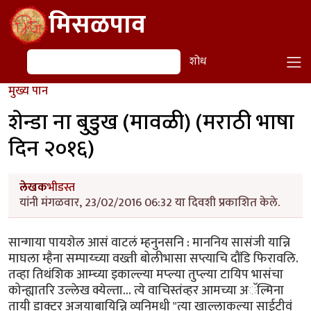
Skip to main content
मिसळपाव
शोध
शोध
मुख्य पान
शेन्डा ना बुडुख (मावळी) (मराठी भाषा
दिन २०१६)
लेखक
भीडस्त
यांनी मंगळवार, 23/02/2016 06:32 या दिवशी प्रकाशित केले.
सान्गाया पायशेल आसं वाटलं म्हनुनसनि : माननिय सासंजी यान्नि
माघला म्हैना सम्पाय्च्या वख्ती बोलीभासा सप्त्याचि दौंडि फिरावलि.
तव्हा तिथंशिक आम्च्या इकाल्ल्या मप्ल्या तुप्ल्या टायिप भासंचा
कोन्ह्यातरि उल्लेख क्येल्ता... त्ये वाचिस्तंव्हर आमच्या अॅल्मिना
तायी डाक्टर अजयाबायिन्नि व्यनिमधी "त्या खाल्लाकल्या साईटीवं