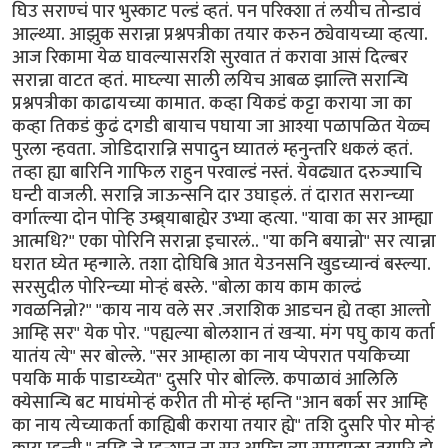
घिउ सराण्चं पार भुस्काट पल्डं व्हतं. पन परिक्शा तं लयीच तोन्डावं
आल्थ्या. आझुक सरान्ना प्रश्नपत्रीका तयार करुन ठ्येवायच्या व्हत्या.
आज रिकामा येळ घावल्यासरशि सुरवात तं करावा आसं दिल्बर
सरान्ना वाटत व्हतं. माघ्ल्या साली लयिच आबळ झाल्ति सरान्चि
प्रश्नपत्रीका काढायच्या कामात. कव्हा यिकडं कट्टा कराया जा का
कव्हा तिकडं कुढं दगडी बायाच पघाया जा आश्या पळापळित येळ्च
पुरला न्हवता. जोडिदारान्नि सपादुन घ्यातलं म्हनुन्तरि धकलं व्हतं.
तव्हा ह्या बारिनि गाफिल राहुन परवाल्डं नस्तं. येवढ्यात दरुज्याचि
घन्टी वाजली. सरान्नि जाऊन्सनि दार उघाड्लं. तं दारात सरान्च्या
वर्गात्ल्या दोन पोर्‍हि उम्ब्र्याबाह्येर उभ्या व्हत्या. "यावा का सर आम्ह्या
आत्मधि?" एका पोरिनि सरान्ना इचारलं.. "या कनि बयान्नो" सर त्यान्ना
घरात घ्येत म्हन्गाले. तशा दोघिबि आत येउनसनि खुडच्यान्वं बस्ल्या.
सरसुदील पोरिन्च्या मोर्‍हं बस्ले. "बोला काय काम काल्ढं
गवळनिन्नो?" "काय नाय वले सर .जराशिक आडचन ह्ये तव्हा आल्तो
आम्हि सर" येक पोर. "पह्यल्या बोलशान तं खर्‍या. मंग पघु काय कर्ता
यातंय त्ये" सर बोल्ले. "सर आम्हाला का नाय प्येपरात पयकिच्या
पयकि मार्क पाडाय्च्येत" दुसरि पोर बोल्लि. कपाळावं आलिलि
क्येसान्चि बट माघंमोर्‍हं करीत ती मोर्‍हं म्हन्ति "आन बर्का सर आम्हि
का नाय त्येच्याकर्ता काह्यिबी कराया तयार ह्ये" तशि दुसरि पोर मोर्‍हं