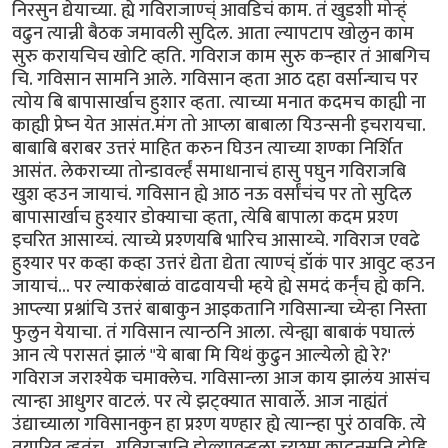
निरसुन द्येयाच्या. ह्ये गविराजाण्च्ं आवडिचं काम. तं खुडशी मोर्‍ह्ं
वढुन त्यान्नी बैठक जमावली सुदिल. आता ल्यापटाप खोलुन काम
सुरु करायचिच खोटि व्हति. गविराज काम सुरु कर्‍न्हार तं आबगिच
चि. गविसान सामनि आले. गविसान व्हता आठ दहा वर्सान्चाच पर
त्योय बि बापासार्खाच हुशार व्हता. त्याच्या मनात कदमच काह्यी ना
काह्यी प्रेष्न येत आसंत.मंग तो आप्ला बाबाला यिउन्सनी इचरायचा.
बाबाबि बराबर उत्तरं माहित करुन घिउन त्याच्या शण्का निर्शित
आसंत. लेकराच्या तोन्डावर्ल्हं समाधानाचं हासु पघुन गविराजबि
खुश व्हउन जायाचं. गविसान ह्ये आठ नऊ वर्सांचंच पर तो सुदिल
बापासार्खाच हुश्यार डोक्याचा व्हता, त्येबि बापाला कदम प्रश्ण
इचरित आसाय्चं. त्याच्ये प्रश्णयबि भारिच आसाय्चे. गविराज एवढे
हुश्यार पर कव्हा कव्हा उत्तरं द्येता द्येता त्याण्च्ं डॉकं पार आवुट व्हउन
जायाचं... पर ल्याकरंबाळं वाढवायची म्हये ह्ये समदं कर्न्ंच ह्ये कनि.
आप्ल्या प्रश्नांचि उत्तरं बाबाकुन आइकतानि गविसान्चा च्येर्‍हा निस्ता
फुलुन येयाचा. तं गविसान त्यान्ठनि आला. त्येन्ह्या बाबाकं पघात्लं
आन त्ये परासतं झालं "ये बाबा मि यिथं कुढुन आल्येलो ह्ये रे?'
गविराज जराश्येक चमाक्लेच. गविसान्ला आज काय झालंय आसंच
त्यान्हा आधुगर वाटलं. पर त्ये झट्क्यात सावार्ले. आज नाह्यंतं
उंद्याच्याला गविसानकुन हा प्रश्ण यण्हार ह्ये त्यान्न्हा पुरं ठावकि. त्ये
तयारित व्हतंच.. गविराजान्नि डोळ्यावर्‍हला च्यश्मा काढुनसनि दोहि