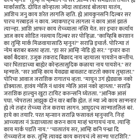
काय म्हन्ती " तुम्हि जे म्हन्शान ना सर आम्चि त्या समद्याला तयारि ह्ये
मार्कासाठि. दोघित कोन्हाला ज्येदा लाडंलाडं बोलाया यातंय,
आशिच जनु काय शरेत लागलि व्हति. ह्ये आयकुनसनि दिल्बर सर
पारच गरबाड्लं न काय. ज्याकपाट्च लागला नं काय आसं झालं
त्यान्न्हा. आशि आफर काय रोच्च्याला नस्ति येत. सर इचार कर्त्याय
आज काय सोडित नस्त्याय दिल्बर सर पोर्‍हिन्ना. "काय्हिबि करशान
का तुम्हि मार्क मिळवायासाठि म्हनुन?" सरान्नि इचार्लं. पोरिन्चा तं
न्येम बराबर बस्ला व्हता. "हा सर आम्हि र्‍येडि ह्ये सर." "इचार करा
बर्का बैदवार. उजुक तकराद बिक्राद नाय व्हायाला पायशेन कन्तीच.
चार भिताडाच्या बाह्येर कोन्हलासुदिक कळाया नाय पायशेन." सर
म्हन्गाले. "सर आम्हि काय येवढ्या बावळाट वाटतो क्काय तुम्हाला.''
पोरिचा आवाज जराशिक रागातच व्हता. "माघुन उगं ह्येड्याक नको
डोक्याला. हावंय ग्येलि नं धावंय ग्येलि आसं नको व्हाय्ला.'' सरान्नि
जराशिक हाल्वुन खुटा टायिट करुन्सनि घ्येतला. ''आनिक आसं
पघा. प्येपराला आझुक दोन वार बाकि ह्येत. तं म्या ज्ये काय सान्गनार
ह्ये त्ये तव्हंर रोच्च्या रोज कराया लागन. आघुदरच सान्गातलिलं बरं.
हाये का तयारि. परत म्हन्शान सरान्नि फसावलं म्हनुन्सनि. निर्‍हं
आच्च्याला नं ऊंद्याच्याला करुन काय माव्हं भागायचं नाय. त्यान्हि
काय मार्क पडति नाय." "चालातंय सर, आम्हि कनि पन्ध्रा दि
रोच्च्यारोज करु. तुम्हि त्यावढं काय करायचं त्ये सान्गा पाटशिरि."