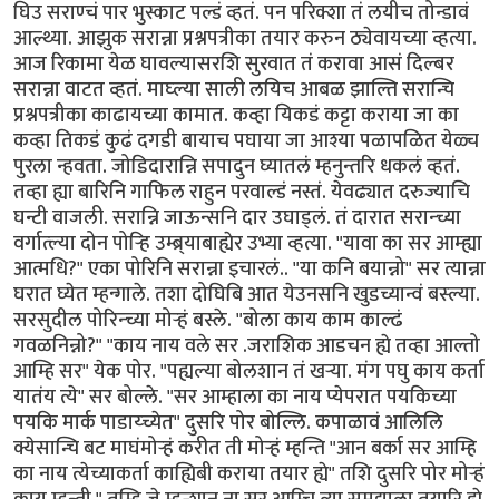
घिउ सराण्चं पार भुस्काट पल्डं व्हतं. पन परिक्शा तं लयीच तोन्डावं
आल्थ्या. आझुक सरान्ना प्रश्नपत्रीका तयार करुन ठ्येवायच्या व्हत्या.
आज रिकामा येळ घावल्यासरशि सुरवात तं करावा आसं दिल्बर
सरान्ना वाटत व्हतं. माघ्ल्या साली लयिच आबळ झाल्ति सरान्चि
प्रश्नपत्रीका काढायच्या कामात. कव्हा यिकडं कट्टा कराया जा का
कव्हा तिकडं कुढं दगडी बायाच पघाया जा आश्या पळापळित येळ्च
पुरला न्हवता. जोडिदारान्नि सपादुन घ्यातलं म्हनुन्तरि धकलं व्हतं.
तव्हा ह्या बारिनि गाफिल राहुन परवाल्डं नस्तं. येवढ्यात दरुज्याचि
घन्टी वाजली. सरान्नि जाऊन्सनि दार उघाड्लं. तं दारात सरान्च्या
वर्गात्ल्या दोन पोर्‍हि उम्ब्र्याबाह्येर उभ्या व्हत्या. "यावा का सर आम्ह्या
आत्मधि?" एका पोरिनि सरान्ना इचारलं.. "या कनि बयान्नो" सर त्यान्ना
घरात घ्येत म्हन्गाले. तशा दोघिबि आत येउनसनि खुडच्यान्वं बस्ल्या.
सरसुदील पोरिन्च्या मोर्‍हं बस्ले. "बोला काय काम काल्ढं
गवळनिन्नो?" "काय नाय वले सर .जराशिक आडचन ह्ये तव्हा आल्तो
आम्हि सर" येक पोर. "पह्यल्या बोलशान तं खर्‍या. मंग पघु काय कर्ता
यातंय त्ये" सर बोल्ले. "सर आम्हाला का नाय प्येपरात पयकिच्या
पयकि मार्क पाडाय्च्येत" दुसरि पोर बोल्लि. कपाळावं आलिलि
क्येसान्चि बट माघंमोर्‍हं करीत ती मोर्‍हं म्हन्ति "आन बर्का सर आम्हि
का नाय त्येच्याकर्ता काह्यिबी कराया तयार ह्ये" तशि दुसरि पोर मोर्‍हं