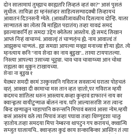
दोन सालामाघं तुम्ह्याच काह्यतरि लिव्हलं व्हतं का?" आसं पुसलं
सुधील. तायिन्ना हा म्हनंस्तंव्हर साहित्यसम्पादक्बी लिव्हायचं
आवातनं दिउनसनी ग्येले. (आवळीजावळीच दिसत्याय दोन्हि. याला
सान्गातलं का त्येला बि माह्यित पडातंय) तव्हा यावढं समदं
झाल्याकार्नि हा समदा उद्देग क्येलेला आस्तोय. ह्ये समदं लिखान
आप्लं निर्‍हं वाचाय्चं. आवाल्ड्ं तं चान्गल्ंच ह्ये. नाय आवाल्डं तं
आझुकच चान्गलं.. ह्या समद्या आपल्या मव्ह्या मनाच्या ष्टोर्‍या ह्येत. त्ये
म्हनत्याय कनि "नाय शेन्डा का नाय बुडुख".. तश्या टायपातल्या.
निस्त्या आपल्या उसाच्या चुट्ट्या. चाव चाव चावाय्च्या आन चोथा
राह्यला का थुकुन टाखायच्या.
शेन्डा ना बुडुख १
येळ्भर समदी कामं उरकुनसनि गविराज सवसान्चं घराला पोहचलं
व्ह्त्ं. आक्खा दी कामाचा मस तान व्हत र्‍हातो,पर गविराज म्हयी
कदमच शांतिला धरुन आस्त्याय.कव्हा कुन्हावं डाफारनं नाय का
क्वान्ह्लला वायीट्वन्गाळ बॉलनं नाय. घरि आल्यासरशि जरा त्वान्ड
बिन्ड खन्गाळुन चाहापानि करुन्सनि मिपावं बसावं आसा न्येम.म्हयी
कसं आस्तंय वले त्या मिपावं जव्हा पघावा तव्हा धिण्गुडशा चालु
र्‍हातोय.तव्हा समदया मिपा नेम्बरना थापटुन गप करायचं, क्व्वान्चि
सम्जुत घालायचि.. क्वान्हला कुढं काय शन्काबिन्का आस्तिन तं त्या