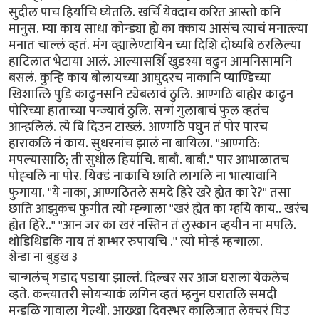
सुदील पाच हिर्याचि घ्येतलि. खर्चि येक्दाच करित आस्तो कनि
मानुस. म्या काय साधा कोन्ड्या ह्ये का क्काय आसंच त्याचं मनात्ल्या
मनात चाल्लं व्हतं. मंग व्ह्यालेण्टायिन च्या दिशि दोघ्यबि ठरलिल्या
हाटिलात भेटाया आलं. आल्यासर्शि खुडश्या वढुन आमनिसामनि
बसलं. कुन्हि काय बोलायच्या आघुदरच नाकानि प्याण्डिच्या
खिशात्लि पुडि काढुनसनि ट्येबलावं ठुलि. आण्गठि बाह्येर काढुन
पोरिच्या हाताच्या पन्ज्यावं ठुलि. सन्गं गुलाबाचं फुल व्हतंच
आन्हलिलं. त्ये बि दिउन टाख्लं. आण्गठि पघुन तं पोर पारच
हाराकलि नं काय. सुधरनांच झालं ना बायिला. "आण्गठि:
मपल्यासाठि; ती सुधील हिर्याचि. बाबौ. बाबौ." पार आभाळातच
पोह्चलि ना पोर. यिक्डं नाकाचि छाति लागलि ना भात्यावानि
फुगाया. ''ये नाका, आण्गठितले समदे हिरे खरे ह्येत का रे?" तसा
छाति आझुकच फुगीत त्यो म्ह्न्गाला "खरं ह्येत का म्हयि काय.. खरंच
ह्येत हिरे..'' "आन जर का खरं नस्तिन तं लुस्कान व्हयीन ना मपलि.
थोडिथिडकि नाय तं शम्भर रुपायचि .'' त्यो मोर्‍हं म्हन्गाला.
शेन्डा ना बुडुख ३
चान्गलंच् गडाद पडाया झाल्तं. दिल्बर सर आज घराला येकलेच
व्हते. कन्त्यातरी सोयर्‍याकं लगिन व्हतं म्हनुन घरातलि समदी
मन्डळि गावाला गेल्थी. आख्खा दिवस्भर कालिजात लेक्चरं घिउ