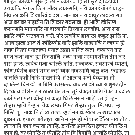
पार्‍हिच कारेक्रम सुरु झाला न क्काय.. पह्यला छूट दाढिडोकी
उराकलि. मंग लालि पाऔंडर लाउन्सनि, नयि कापडंचॉपडं घालुन
निघाला कनि शिकारिवं बाश्शा. आन का नाय वाघुर लावल्यागत
आज बराबर पाह्यशेन ति शिकार गवसावा. ह्ये आशि ड्येरिण्ग
करुनसनि माघातलि ना बाश्शानि तिच्यापं लवशीप. आरा रारा
झालि कनि फटक्यात बारी. पोर लवशिप द्यायाला कबूल झालि ना.
'आत्याह्यला आज तं फळिफोड बारि झालि बाश्शाचि नं क्काय ह्ये'
नाका निस्ता मनातल्या मनात उड्या हानित व्हता. कव्हापुन वाट
पघत व्हता बाबा ह्या दिवसाचि. नव्या नव्या गरमागरमित तीन वार
पास झाले. लयिच मजा चाल्लि व्हति. सकाळचं, सवसाण्चं भ्याटनं,
फोण,म्येसेज करनं समदं कसं य्येक नम्बरमधि चालु व्हतं. फडफड
चाललि व्हती निर्‍हि पाखरान्चि. तं आलाच कनी येव्ढ्यात तो
व्ह्यालेन्टायिन ड्ये. बायिनि परासलंच बाबाला ड्ये च्या आधुगर दोन
दि "काय द्येशिन रं नाठाळा भेट मला तु? येक्दम भारि गिफ्ट पायशेल
बर्का मला.मला कोन्ह्याच कव्हा धिलि नसंन आशि". तं ह्ये म्हनं "
द्येन्हार म्हयि द्येन्हार. येक लम्बर गिफ्ट द्येन्हार तुला मि. पघत र्‍हा
निस्ति तु." नाकानि तं घ्यातलंच व्हतं मनावं. ग्येला ऊन्द्याच्याला
दुकानात. इचारच क्येल्ह्ता कनि मानुस ह्ये मोठा खर्शिला नाय तोटा.
त्याच्यानि काय करावा त्यान्हि. डायरेक आन्गठिच इकात घ्येतलि न
काय ह्ये. बरं घ्येतलि तं घ्येतलि तीय बि हिर्याचि आन्गठि घ्येतलि. ती