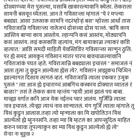
डोळ्याण्च्या मेरा पुसल्या, घसाबि खाकारल्यावानि क्येला. लेकराला
सामनी बसवून घ्येतला. आन ते गविसान्ला म्हंगालं "ये रं मप्ल्या
बबड्या. आसा उलसाक सामनि नदरंम्होर्‍हं बस" म्होरला आर्धा तास
गविराजान्नि गविसान्ला नालेजचं ढोसच्या ढोस पाज्लं. 'बायि काय
आस्तिय बाप्या काय आस्तोय. ल्हान्पनि कसं आस्तंय, मोठ्यापनि
कसं आस्तंय. लग्नं कसकशि व्हत्यांय, मंग बायाकान्ना ल्याकरं कशि
व्हत्यात.' आशि समदी माहिती येवस्तिशिर गविसान्ला सान्गुन ठुलि.
पर ह्ये समदं आयकुन गविसान मातर पारच बावचाळल्यावानि
गविराजांकं पघत व्हते. गविराजान्नि बबड्याला इचारलं " समाजलं नं
आता तुला तु कुढुन आल्येला ह्येस त्ये?. गविसान आझूकच चिन्भिन
झाल्यागत दिसाय लागलं व्हतं. गविराजान्नि त्याला एकवार उजुक
पुसलं " त्वा आज ह्ये इचाराय्चं आबगिच कस्काय डोक्यात घ्यातलं रं
बाळा?" तसं ते लेकरु काय म्हन्तंय "म्हयी आसं झालं पघ बाबा.
माव्ह्या वर्गात कनि आज येक नईनच प्वार आलंय. गुर्जिन्नि त्याला
नाव इचारलं. त्येन्ह्या त्याचं नाव सान्गातलं. मंग गुर्जि त्याला म्हंगाले तु
यिथं कुढुन आलास.तव्हा त्यो म्हन्गाला का मि खपोलिउन यिथं
आल्येलो ह्ये म्हुननसनि. तव्हा म्या बि म्हटलं का आपन्सुदिल माहित
करुन घ्यावा तुपल्याकुन का म्या यिथं कुढुन आल्येलो ह्ये त्ये"
शेन्डा ना बुडुख २