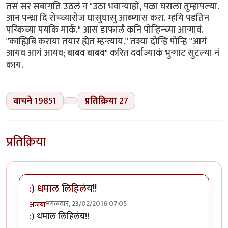
तसं सर सबागति उठलं न "उठा भवान्याहो, पळा घराला तुम्हापल्या.
आन पन्ध्रा दि रोच्च्यारोज घासुघासु आब्भ्यास करा. म्हयि पडतिन
पय्किच्या पयकि मार्क." आसं डाफार्लं कनि पोर्‍हिन्च्या आन्गावं.
"काह्यिबि कराया तयार ह्येत म्हन्त्याय." तश्या दोन्हि पोर्‍हि "आगं
आयव आगं आयव; बाबव बाबव" करित दर्वाज्याकं भुन्गाट सुटल्या नं
काय.
वाचने
19851
प्रतिक्रिया
27
प्रतिक्रिया
:) धमाल लिहिलंय!!
मंगळवार, 23/02/2016 07:05
अजया
:) धमाल लिहिलंय!!