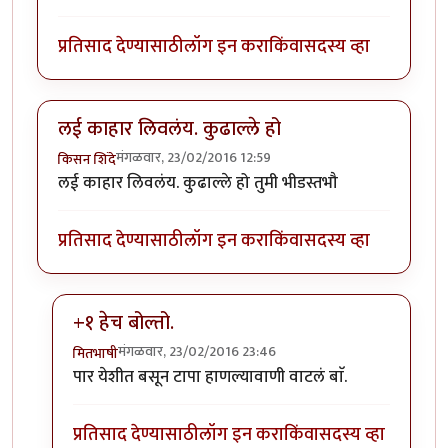
प्रतिसाद देण्यासाठी
लॉग इन करा
किंवा
सदस्य व्हा
लई काहार लिवलंय. कुढाल्ले हो
मंगळवार, 23/02/2016 12:59
किसन शिंदे
लई काहार लिवलंय. कुढाल्ले हो तुमी भीडस्तभौ
प्रतिसाद देण्यासाठी
लॉग इन करा
किंवा
सदस्य व्हा
+१ हेच बोल्तो.
मंगळवार, 23/02/2016 23:46
मितभाषी
In reply to
लई काहार लिवलंय. कुढाल्ले हो
by
किसन शिंदे
पार येशीत बसून टापा हाणल्यावाणी वाटलं बाॅ.
प्रतिसाद देण्यासाठी
लॉग इन करा
किंवा
सदस्य व्हा