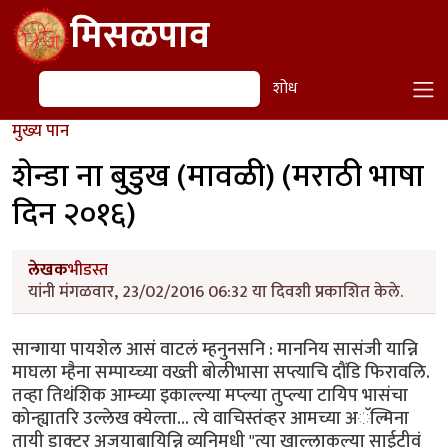
Skip to main content
मिसळपाव
शोध
शोध
मुख्य पान
शेन्डा ना बुडुख (मावळी) (मराठी भाषा
दिन २०१६)
लेखक
भीडस्त
यांनी मंगळवार, 23/02/2016 06:32 या दिवशी प्रकाशित केले.
सान्गाया पायशेल आसं वाटलं म्हनुनसनि : माननिय सासंजी यान्नि
माघला म्हैना सम्पाय्च्या वख्ती बोलीभासा सप्त्याचि दौंडि फिरावलि.
तव्हा तिथंशिक आम्च्या इकाल्ल्या मप्ल्या तुप्ल्या टायिप भासंचा
कोन्ह्यातरि उल्लेख क्येल्ता... त्ये वाचिस्तंव्हर आमच्या अॅल्मिना
तायी डाक्टर अजयाबायिन्नि व्यनिमधी "त्या खाल्लाकल्या साईटीवं