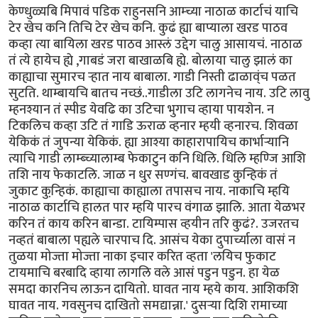
केण्धुळ्यबि मिपावं पडिक राहुनसनि आम्च्या नाठाळ कार्टाचं याचि
टेर खेच कनि तिचि टेर खेच कनि. कुढं ह्या बाप्याला खरड पाठव
कव्हा त्या बायिला खरड पाठव आस्लं उद्देग चालु आसायचं. नाठाळ
तं त्ये हायेच ह्ये ,गाबडं जरा बाखाळबि ह्ये. बोलाया चालु झालं का
काह्याचा सुमारच र्‍हात नाय बाबाला. गाडी निस्ती ढाळाव्ंच पळत
सुटति. थाम्बायचि बातच नच्छं..गाडीला उटि लागनेच नाय. उटि लावु
म्हनश्यान तं स्पीड येवढि का उटिचा भुगाच व्हाया पायशेन. न
टिकलिच कव्हा उटि तं गाडि ऊराळ व्हनार म्हयी व्हनारच. शिवळा
येकिकं तं जुपन्या येकिकं. ह्या आश्या काहारापायिच कार्भार्‍यानि
त्याचि गाडी लाम्ब्च्यालाम्ब फेकाटुन कनि धिलि. धिलि म्हण्जि आशि
तशि नाय फेकाटलि. जाळ न धुर सण्गंच. बावखाड कुन्हिकं तं
जुकाट कुन्हि़कं. काह्याचा काह्याला तपासच नाय. नाकाचि म्हयि
नाठाळ कार्टाचि हालत पार म्हयि पारच वंगाळ झालि. आता येळभर
करिन तं काय करिन बान्डा. टायिम्पास व्हयीन तरि कुढं?. उजरतच
नव्हतं बाबाला पह्यले चारपाच दि. आसंच येका दुपार्च्याला वासं न
तुळया मोज्ता मोज्ता नाका इचार करित व्हता 'लयिच फुकाट
टायमाचि बरबादि व्हाया लागलि वले आसं पडुन पडुन. हा येळ
समदा कारनिच लाऊन दायितो. घावत नाय म्हये काय. आशिकशि
घावत नाय. गवसुनच दाखितो समद्यान्ना.' दुसर्‍या दिशि रामाच्या