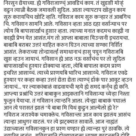
निरसुन द्येयाच्या. ह्ये गविराजाण्च्ं आवडिचं काम. तं खुडशी मोर्‍ह्ं
वढुन त्यान्नी बैठक जमावली सुदिल. आता ल्यापटाप खोलुन काम
सुरु करायचिच खोटि व्हति. गविराज काम सुरु कर्‍न्हार तं आबगिच
चि. गविसान सामनि आले. गविसान व्हता आठ दहा वर्सान्चाच पर
त्योय बि बापासार्खाच हुशार व्हता. त्याच्या मनात कदमच काह्यी ना
काह्यी प्रेष्न येत आसंत.मंग तो आप्ला बाबाला यिउन्सनी इचरायचा.
बाबाबि बराबर उत्तरं माहित करुन घिउन त्याच्या शण्का निर्शित
आसंत. लेकराच्या तोन्डावर्ल्हं समाधानाचं हासु पघुन गविराजबि
खुश व्हउन जायाचं. गविसान ह्ये आठ नऊ वर्सांचंच पर तो सुदिल
बापासार्खाच हुश्यार डोक्याचा व्हता, त्येबि बापाला कदम प्रश्ण
इचरित आसाय्चं. त्याच्ये प्रश्णयबि भारिच आसाय्चे. गविराज एवढे
हुश्यार पर कव्हा कव्हा उत्तरं द्येता द्येता त्याण्च्ं डॉकं पार आवुट व्हउन
जायाचं... पर ल्याकरंबाळं वाढवायची म्हये ह्ये समदं कर्न्ंच ह्ये कनि.
आप्ल्या प्रश्नांचि उत्तरं बाबाकुन आइकतानि गविसान्चा च्येर्‍हा निस्ता
फुलुन येयाचा. तं गविसान त्यान्ठनि आला. त्येन्ह्या बाबाकं पघात्लं
आन त्ये परासतं झालं "ये बाबा मि यिथं कुढुन आल्येलो ह्ये रे?'
गविराज जराश्येक चमाक्लेच. गविसान्ला आज काय झालंय आसंच
त्यान्हा आधुगर वाटलं. पर त्ये झट्क्यात सावार्ले. आज नाह्यंतं
उंद्याच्याला गविसानकुन हा प्रश्ण यण्हार ह्ये त्यान्न्हा पुरं ठावकि. त्ये
तयारित व्हतंच.. गविराजान्नि डोळ्यावर्‍हला च्यश्मा काढुनसनि दोहि