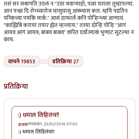
तसं सर सबागति उठलं न "उठा भवान्याहो, पळा घराला तुम्हापल्या.
आन पन्ध्रा दि रोच्च्यारोज घासुघासु आब्भ्यास करा. म्हयि पडतिन
पय्किच्या पयकि मार्क." आसं डाफार्लं कनि पोर्‍हिन्च्या आन्गावं.
"काह्यिबि कराया तयार ह्येत म्हन्त्याय." तश्या दोन्हि पोर्‍हि "आगं
आयव आगं आयव; बाबव बाबव" करित दर्वाज्याकं भुन्गाट सुटल्या नं
काय.
वाचने
19853
प्रतिक्रिया
27
प्रतिक्रिया
:) धमाल लिहिलंय!!
मंगळवार, 23/02/2016 07:05
अजया
:) धमाल लिहिलंय!!