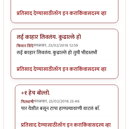
प्रतिसाद देण्यासाठी
लॉग इन करा
किंवा
सदस्य व्हा
लई काहार लिवलंय. कुढाल्ले हो
मंगळवार, 23/02/2016 12:59
किसन शिंदे
लई काहार लिवलंय. कुढाल्ले हो तुमी भीडस्तभौ
प्रतिसाद देण्यासाठी
लॉग इन करा
किंवा
सदस्य व्हा
+१ हेच बोल्तो.
मंगळवार, 23/02/2016 23:46
मितभाषी
In reply to
लई काहार लिवलंय. कुढाल्ले हो
by
किसन शिंदे
पार येशीत बसून टापा हाणल्यावाणी वाटलं बाॅ.
प्रतिसाद देण्यासाठी
लॉग इन करा
किंवा
सदस्य व्हा