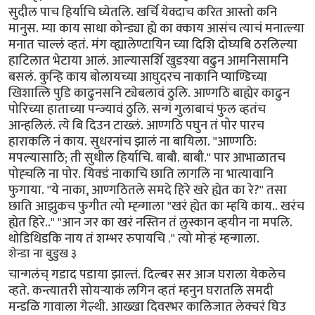
सुदील पाच हिर्याचि घ्येतलि. खर्चि येक्दाच करित आस्तो कनि
मानुस. म्या काय साधा कोन्ड्या ह्ये का क्काय आसंच त्याचं मनात्ल्या
मनात चाल्लं व्हतं. मंग व्ह्यालेण्टायिन च्या दिशि दोघ्यबि ठरलिल्या
हाटिलात भेटाया आलं. आल्यासर्शि खुडश्या वढुन आमनिसामनि
बसलं. कुन्हि काय बोलायच्या आघुदरच नाकानि प्याण्डिच्या
खिशात्लि पुडि काढुनसनि ट्येबलावं ठुलि. आण्गठि बाह्येर काढुन
पोरिच्या हाताच्या पन्ज्यावं ठुलि. सन्गं गुलाबाचं फुल व्हतंच
आन्हलिलं. त्ये बि दिउन टाख्लं. आण्गठि पघुन तं पोर पारच
हाराकलि नं काय. सुधरनांच झालं ना बायिला. "आण्गठि:
मपल्यासाठि; ती सुधील हिर्याचि. बाबौ. बाबौ." पार आभाळातच
पोह्चलि ना पोर. यिक्डं नाकाचि छाति लागलि ना भात्यावानि
फुगाया. ''ये नाका, आण्गठितले समदे हिरे खरे ह्येत का रे?" तसा
छाति आझुकच फुगीत त्यो म्ह्न्गाला "खरं ह्येत का म्हयि काय.. खरंच
ह्येत हिरे..'' "आन जर का खरं नस्तिन तं लुस्कान व्हयीन ना मपलि.
थोडिथिडकि नाय तं शम्भर रुपायचि .'' त्यो मोर्‍हं म्हन्गाला.
शेन्डा ना बुडुख ३
चान्गलंच् गडाद पडाया झाल्तं. दिल्बर सर आज घराला येकलेच
व्हते. कन्त्यातरी सोयर्‍याकं लगिन व्हतं म्हनुन घरातलि समदी
मन्डळि गावाला गेल्थी. आख्खा दिवस्भर कालिजात लेक्चरं घिउ