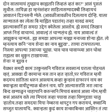
दोन सालामाघं तुम्ह्याच काह्यतरि लिव्हलं व्हतं का?" आसं पुसलं
सुधील. तायिन्ना हा म्हनंस्तंव्हर साहित्यसम्पादक्बी लिव्हायचं
आवातनं दिउनसनी ग्येले. (आवळीजावळीच दिसत्याय दोन्हि. याला
सान्गातलं का त्येला बि माह्यित पडातंय) तव्हा यावढं समदं
झाल्याकार्नि हा समदा उद्देग क्येलेला आस्तोय. ह्ये समदं लिखान
आप्लं निर्‍हं वाचाय्चं. आवाल्ड्ं तं चान्गल्ंच ह्ये. नाय आवाल्डं तं
आझुकच चान्गलं.. ह्या समद्या आपल्या मव्ह्या मनाच्या ष्टोर्‍या ह्येत. त्ये
म्हनत्याय कनि "नाय शेन्डा का नाय बुडुख".. तश्या टायपातल्या.
निस्त्या आपल्या उसाच्या चुट्ट्या. चाव चाव चावाय्च्या आन चोथा
राह्यला का थुकुन टाखायच्या.
शेन्डा ना बुडुख १
येळ्भर समदी कामं उरकुनसनि गविराज सवसान्चं घराला पोहचलं
व्ह्त्ं. आक्खा दी कामाचा मस तान व्हत र्‍हातो,पर गविराज म्हयी
कदमच शांतिला धरुन आस्त्याय.कव्हा कुन्हावं डाफारनं नाय का
क्वान्ह्लला वायीट्वन्गाळ बॉलनं नाय. घरि आल्यासरशि जरा त्वान्ड
बिन्ड खन्गाळुन चाहापानि करुन्सनि मिपावं बसावं आसा न्येम.म्हयी
कसं आस्तंय वले त्या मिपावं जव्हा पघावा तव्हा धिण्गुडशा चालु
र्‍हातोय.तव्हा समदया मिपा नेम्बरना थापटुन गप करायचं, क्व्वान्चि
सम्जुत घालायचि.. क्वान्हला कुढं काय शन्काबिन्का आस्तिन तं त्या