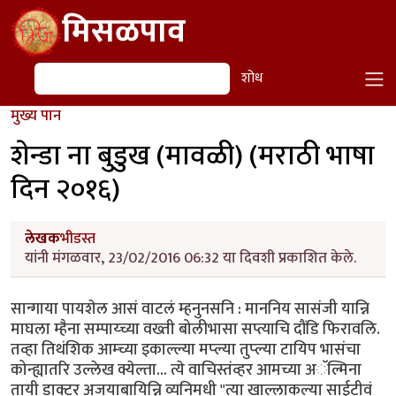
Skip to main content
मिसळपाव
शोध
शोध
मुख्य पान
शेन्डा ना बुडुख (मावळी) (मराठी भाषा
दिन २०१६)
लेखक
भीडस्त
यांनी मंगळवार, 23/02/2016 06:32 या दिवशी प्रकाशित केले.
सान्गाया पायशेल आसं वाटलं म्हनुनसनि : माननिय सासंजी यान्नि
माघला म्हैना सम्पाय्च्या वख्ती बोलीभासा सप्त्याचि दौंडि फिरावलि.
तव्हा तिथंशिक आम्च्या इकाल्ल्या मप्ल्या तुप्ल्या टायिप भासंचा
कोन्ह्यातरि उल्लेख क्येल्ता... त्ये वाचिस्तंव्हर आमच्या अॅल्मिना
तायी डाक्टर अजयाबायिन्नि व्यनिमधी "त्या खाल्लाकल्या साईटीवं