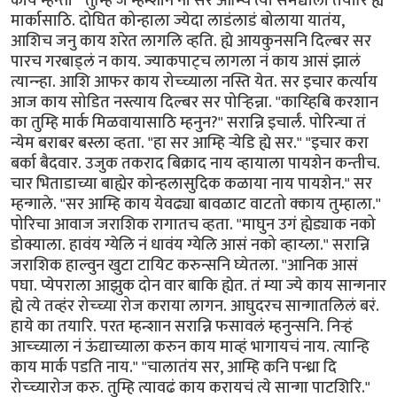
काय म्हन्ती " तुम्हि जे म्हन्शान ना सर आम्चि त्या समद्याला तयारि ह्ये
मार्कासाठि. दोघित कोन्हाला ज्येदा लाडंलाडं बोलाया यातंय,
आशिच जनु काय शरेत लागलि व्हति. ह्ये आयकुनसनि दिल्बर सर
पारच गरबाड्लं न काय. ज्याकपाट्च लागला नं काय आसं झालं
त्यान्न्हा. आशि आफर काय रोच्च्याला नस्ति येत. सर इचार कर्त्याय
आज काय सोडित नस्त्याय दिल्बर सर पोर्‍हिन्ना. "काय्हिबि करशान
का तुम्हि मार्क मिळवायासाठि म्हनुन?" सरान्नि इचार्लं. पोरिन्चा तं
न्येम बराबर बस्ला व्हता. "हा सर आम्हि र्‍येडि ह्ये सर." "इचार करा
बर्का बैदवार. उजुक तकराद बिक्राद नाय व्हायाला पायशेन कन्तीच.
चार भिताडाच्या बाह्येर कोन्हलासुदिक कळाया नाय पायशेन." सर
म्हन्गाले. "सर आम्हि काय येवढ्या बावळाट वाटतो क्काय तुम्हाला.''
पोरिचा आवाज जराशिक रागातच व्हता. "माघुन उगं ह्येड्याक नको
डोक्याला. हावंय ग्येलि नं धावंय ग्येलि आसं नको व्हाय्ला.'' सरान्नि
जराशिक हाल्वुन खुटा टायिट करुन्सनि घ्येतला. ''आनिक आसं
पघा. प्येपराला आझुक दोन वार बाकि ह्येत. तं म्या ज्ये काय सान्गनार
ह्ये त्ये तव्हंर रोच्च्या रोज कराया लागन. आघुदरच सान्गातलिलं बरं.
हाये का तयारि. परत म्हन्शान सरान्नि फसावलं म्हनुन्सनि. निर्‍हं
आच्च्याला नं ऊंद्याच्याला करुन काय माव्हं भागायचं नाय. त्यान्हि
काय मार्क पडति नाय." "चालातंय सर, आम्हि कनि पन्ध्रा दि
रोच्च्यारोज करु. तुम्हि त्यावढं काय करायचं त्ये सान्गा पाटशिरि."