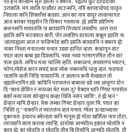
पार्‍हिच कारेक्रम सुरु झाला न क्काय.. पह्यला छूट दाढिडोकी
उराकलि. मंग लालि पाऔंडर लाउन्सनि, नयि कापडंचॉपडं घालुन
निघाला कनि शिकारिवं बाश्शा. आन का नाय वाघुर लावल्यागत
आज बराबर पाह्यशेन ति शिकार गवसावा. ह्ये आशि ड्येरिण्ग
करुनसनि माघातलि ना बाश्शानि तिच्यापं लवशीप. आरा रारा
झालि कनि फटक्यात बारी. पोर लवशिप द्यायाला कबूल झालि ना.
'आत्याह्यला आज तं फळिफोड बारि झालि बाश्शाचि नं क्काय ह्ये'
नाका निस्ता मनातल्या मनात उड्या हानित व्हता. कव्हापुन वाट
पघत व्हता बाबा ह्या दिवसाचि. नव्या नव्या गरमागरमित तीन वार
पास झाले. लयिच मजा चाल्लि व्हति. सकाळचं, सवसाण्चं भ्याटनं,
फोण,म्येसेज करनं समदं कसं य्येक नम्बरमधि चालु व्हतं. फडफड
चाललि व्हती निर्‍हि पाखरान्चि. तं आलाच कनी येव्ढ्यात तो
व्ह्यालेन्टायिन ड्ये. बायिनि परासलंच बाबाला ड्ये च्या आधुगर दोन
दि "काय द्येशिन रं नाठाळा भेट मला तु? येक्दम भारि गिफ्ट पायशेल
बर्का मला.मला कोन्ह्याच कव्हा धिलि नसंन आशि". तं ह्ये म्हनं "
द्येन्हार म्हयि द्येन्हार. येक लम्बर गिफ्ट द्येन्हार तुला मि. पघत र्‍हा
निस्ति तु." नाकानि तं घ्यातलंच व्हतं मनावं. ग्येला ऊन्द्याच्याला
दुकानात. इचारच क्येल्ह्ता कनि मानुस ह्ये मोठा खर्शिला नाय तोटा.
त्याच्यानि काय करावा त्यान्हि. डायरेक आन्गठिच इकात घ्येतलि न
काय ह्ये. बरं घ्येतलि तं घ्येतलि तीय बि हिर्याचि आन्गठि घ्येतलि. ती