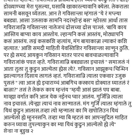
डोळ्याण्च्या मेरा पुसल्या, घसाबि खाकारल्यावानि क्येला. लेकराला
सामनी बसवून घ्येतला. आन ते गविसान्ला म्हंगालं "ये रं मप्ल्या
बबड्या. आसा उलसाक सामनि नदरंम्होर्‍हं बस" म्होरला आर्धा तास
गविराजान्नि गविसान्ला नालेजचं ढोसच्या ढोस पाज्लं. 'बायि काय
आस्तिय बाप्या काय आस्तोय. ल्हान्पनि कसं आस्तंय, मोठ्यापनि
कसं आस्तंय. लग्नं कसकशि व्हत्यांय, मंग बायाकान्ना ल्याकरं कशि
व्हत्यात.' आशि समदी माहिती येवस्तिशिर गविसान्ला सान्गुन ठुलि.
पर ह्ये समदं आयकुन गविसान मातर पारच बावचाळल्यावानि
गविराजांकं पघत व्हते. गविराजान्नि बबड्याला इचारलं " समाजलं नं
आता तुला तु कुढुन आल्येला ह्येस त्ये?. गविसान आझूकच चिन्भिन
झाल्यागत दिसाय लागलं व्हतं. गविराजान्नि त्याला एकवार उजुक
पुसलं " त्वा आज ह्ये इचाराय्चं आबगिच कस्काय डोक्यात घ्यातलं रं
बाळा?" तसं ते लेकरु काय म्हन्तंय "म्हयी आसं झालं पघ बाबा.
माव्ह्या वर्गात कनि आज येक नईनच प्वार आलंय. गुर्जिन्नि त्याला
नाव इचारलं. त्येन्ह्या त्याचं नाव सान्गातलं. मंग गुर्जि त्याला म्हंगाले तु
यिथं कुढुन आलास.तव्हा त्यो म्हन्गाला का मि खपोलिउन यिथं
आल्येलो ह्ये म्हुननसनि. तव्हा म्या बि म्हटलं का आपन्सुदिल माहित
करुन घ्यावा तुपल्याकुन का म्या यिथं कुढुन आल्येलो ह्ये त्ये"
शेन्डा ना बुडुख २