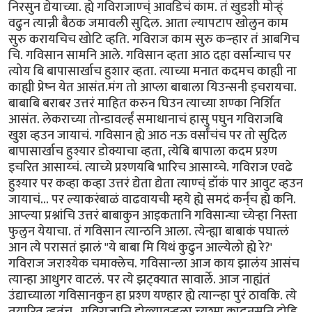
निरसुन द्येयाच्या. ह्ये गविराजाण्च्ं आवडिचं काम. तं खुडशी मोर्‍ह्ं
वढुन त्यान्नी बैठक जमावली सुदिल. आता ल्यापटाप खोलुन काम
सुरु करायचिच खोटि व्हति. गविराज काम सुरु कर्‍न्हार तं आबगिच
चि. गविसान सामनि आले. गविसान व्हता आठ दहा वर्सान्चाच पर
त्योय बि बापासार्खाच हुशार व्हता. त्याच्या मनात कदमच काह्यी ना
काह्यी प्रेष्न येत आसंत.मंग तो आप्ला बाबाला यिउन्सनी इचरायचा.
बाबाबि बराबर उत्तरं माहित करुन घिउन त्याच्या शण्का निर्शित
आसंत. लेकराच्या तोन्डावर्ल्हं समाधानाचं हासु पघुन गविराजबि
खुश व्हउन जायाचं. गविसान ह्ये आठ नऊ वर्सांचंच पर तो सुदिल
बापासार्खाच हुश्यार डोक्याचा व्हता, त्येबि बापाला कदम प्रश्ण
इचरित आसाय्चं. त्याच्ये प्रश्णयबि भारिच आसाय्चे. गविराज एवढे
हुश्यार पर कव्हा कव्हा उत्तरं द्येता द्येता त्याण्च्ं डॉकं पार आवुट व्हउन
जायाचं... पर ल्याकरंबाळं वाढवायची म्हये ह्ये समदं कर्न्ंच ह्ये कनि.
आप्ल्या प्रश्नांचि उत्तरं बाबाकुन आइकतानि गविसान्चा च्येर्‍हा निस्ता
फुलुन येयाचा. तं गविसान त्यान्ठनि आला. त्येन्ह्या बाबाकं पघात्लं
आन त्ये परासतं झालं "ये बाबा मि यिथं कुढुन आल्येलो ह्ये रे?'
गविराज जराश्येक चमाक्लेच. गविसान्ला आज काय झालंय आसंच
त्यान्हा आधुगर वाटलं. पर त्ये झट्क्यात सावार्ले. आज नाह्यंतं
उंद्याच्याला गविसानकुन हा प्रश्ण यण्हार ह्ये त्यान्न्हा पुरं ठावकि. त्ये
तयारित व्हतंच.. गविराजान्नि डोळ्यावर्‍हला च्यश्मा काढुनसनि दोहि