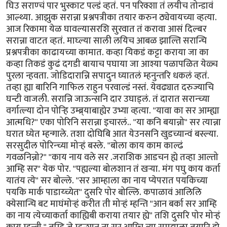
घिउ सराण्चं पार भुस्काट पल्डं व्हतं. पन परिक्शा तं लयीच तोन्डावं
आल्थ्या. आझुक सरान्ना प्रश्नपत्रीका तयार करुन ठ्येवायच्या व्हत्या.
आज रिकामा येळ घावल्यासरशि सुरवात तं करावा आसं दिल्बर
सरान्ना वाटत व्हतं. माघ्ल्या साली लयिच आबळ झाल्ति सरान्चि
प्रश्नपत्रीका काढायच्या कामात. कव्हा यिकडं कट्टा कराया जा का
कव्हा तिकडं कुढं दगडी बायाच पघाया जा आश्या पळापळित येळ्च
पुरला न्हवता. जोडिदारान्नि सपादुन घ्यातलं म्हनुन्तरि धकलं व्हतं.
तव्हा ह्या बारिनि गाफिल राहुन परवाल्डं नस्तं. येवढ्यात दरुज्याचि
घन्टी वाजली. सरान्नि जाऊन्सनि दार उघाड्लं. तं दारात सरान्च्या
वर्गात्ल्या दोन पोर्‍हि उम्ब्र्याबाह्येर उभ्या व्हत्या. "यावा का सर आम्ह्या
आत्मधि?" एका पोरिनि सरान्ना इचारलं.. "या कनि बयान्नो" सर त्यान्ना
घरात घ्येत म्हन्गाले. तशा दोघिबि आत येउनसनि खुडच्यान्वं बस्ल्या.
सरसुदील पोरिन्च्या मोर्‍हं बस्ले. "बोला काय काम काल्ढं
गवळनिन्नो?" "काय नाय वले सर .जराशिक आडचन ह्ये तव्हा आल्तो
आम्हि सर" येक पोर. "पह्यल्या बोलशान तं खर्‍या. मंग पघु काय कर्ता
यातंय त्ये" सर बोल्ले. "सर आम्हाला का नाय प्येपरात पयकिच्या
पयकि मार्क पाडाय्च्येत" दुसरि पोर बोल्लि. कपाळावं आलिलि
क्येसान्चि बट माघंमोर्‍हं करीत ती मोर्‍हं म्हन्ति "आन बर्का सर आम्हि
का नाय त्येच्याकर्ता काह्यिबी कराया तयार ह्ये" तशि दुसरि पोर मोर्‍हं