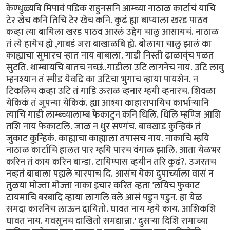
केण्धुळ्यबि मिपावं पडिक राहुनसनि आम्च्या नाठाळ कार्टाचं याचि
टेर खेच कनि तिचि टेर खेच कनि. कुढं ह्या बाप्याला खरड पाठव
कव्हा त्या बायिला खरड पाठव आस्लं उद्देग चालु आसायचं. नाठाळ
तं त्ये हायेच ह्ये ,गाबडं जरा बाखाळबि ह्ये. बोलाया चालु झालं का
काह्याचा सुमारच र्‍हात नाय बाबाला. गाडी निस्ती ढाळाव्ंच पळत
सुटति. थाम्बायचि बातच नच्छं..गाडीला उटि लागनेच नाय. उटि लावु
म्हनश्यान तं स्पीड येवढि का उटिचा भुगाच व्हाया पायशेन. न
टिकलिच कव्हा उटि तं गाडि ऊराळ व्हनार म्हयी व्हनारच. शिवळा
येकिकं तं जुपन्या येकिकं. ह्या आश्या काहारापायिच कार्भार्‍यानि
त्याचि गाडी लाम्ब्च्यालाम्ब फेकाटुन कनि धिलि. धिलि म्हण्जि आशि
तशि नाय फेकाटलि. जाळ न धुर सण्गंच. बावखाड कुन्हिकं तं
जुकाट कुन्हि़कं. काह्याचा काह्याला तपासच नाय. नाकाचि म्हयि
नाठाळ कार्टाचि हालत पार म्हयि पारच वंगाळ झालि. आता येळभर
करिन तं काय करिन बान्डा. टायिम्पास व्हयीन तरि कुढं?. उजरतच
नव्हतं बाबाला पह्यले चारपाच दि. आसंच येका दुपार्च्याला वासं न
तुळया मोज्ता मोज्ता नाका इचार करित व्हता 'लयिच फुकाट
टायमाचि बरबादि व्हाया लागलि वले आसं पडुन पडुन. हा येळ
समदा कारनिच लाऊन दायितो. घावत नाय म्हये काय. आशिकशि
घावत नाय. गवसुनच दाखितो समद्यान्ना.' दुसर्‍या दिशि रामाच्या