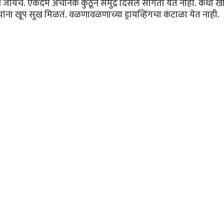
्याने जायचं. एकदम अचानक कुठून समुद्र दिसेल सांगता येत नाही. कधी ख
यांना खूप सुख मिळतं. वळणावळणाच्या ड्रायव्हिंगचा कंटाळा येत नाही.