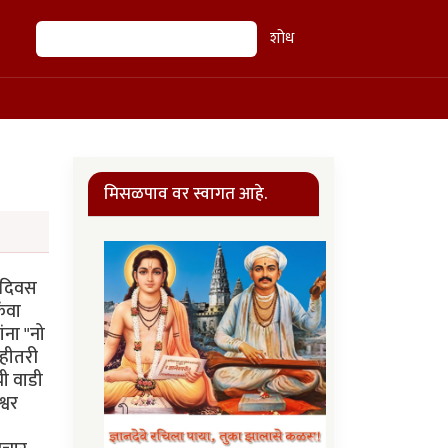
शोध
शोध
मिसळपाव वर स्वागत आहे.
न दिवस
ंवा
ंना "नो
ाहीतरी
ी वाडी
्वर