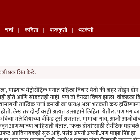
चर्चा
कविता
पाककृती
भटकंती
शी प्रकाशित केले.
ा, माझ्याच मेट्रोसेंट्रिक मनात पहिला विचार येतो की शहर सोडून दो
ाही होते आणि सोडवतही नाही. पण तो वेगळा विषय झाला. वीकेंडला कि
ची तात्विक चर्चा करावी का प्रत्यक्ष अशा भटकंती करु इच्छिणार्‍या
ो होतो. लेख तर दोन्हीवरही अत्यंत उत्साहाने लिहिता येतील. पण मग क
क किंवा मलेशियाच्या वीकेंड टूर्स असतात. मामाचा गाव, आजी आजोबांच
कवून आणण्याच्या जाहिराती येतात. "फक्त दोघां"साठी रोमँटिक महाबळेश
ी फटाफट अष्टविनायकही सुरु आहे. पसंद अपनी अपनी..पण माझा पिंड हा