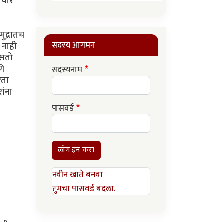
नचार
ुद्रातच
सदस्य आगमन
 नाही
िसतो
णि
सदस्यनाम
रता
ांना
पासवर्ड
लॉग इन करा
नवीन खाते बनवा
तुमचा पासवर्ड बदला.