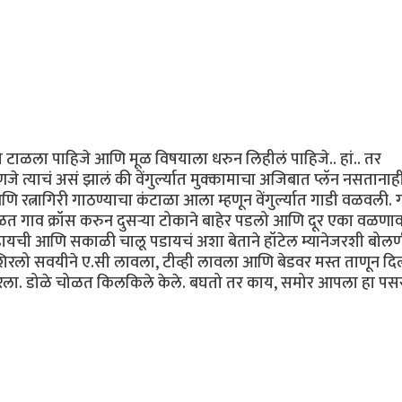
ो टाळला पाहिजे आणि मूळ विषयाला धरुन लिहीलं पाहिजे.. हां.. तर
हणजे त्याचं असं झालं की वेंगुर्ल्यात मुक्कामाचा अजिबात प्लॅन नसताना
ि रत्नागिरी गाठण्याचा कंटाळा आला म्हणून वेंगुर्ल्यात गाडी वळवली.
ळत गाव क्रॉस करुन दुसर्‍या टोकाने बाहेर पडलो आणि दूर एका वळणाव
ढायची आणि सकाळी चालू पडायचं अशा बेताने हॉटेल म्यानेजरशी बोलण
िरलो सवयीने ए.सी लावला, टीव्ही लावला आणि बेडवर मस्त ताणून दि
रला. डोळे चोळत किलकिले केले. बघतो तर काय, समोर आपला हा पसर