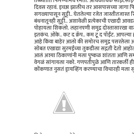
तब्ब्येतीत फिरण्यामधे रमतो. अधिकाधिक साईटसीईंग
दिवस रहावं. इच्छा झालीच तर आसपासच्या जागा फिरु
सगळ्यापासून सुट्टी.. घेतलेल्या रजेत जास्तीतजास्
बंधनातूनही सुट्टी.. अशावेळी प्रत्येकाची एखादी आ
पोहायला शिकलो. लहानपणी समुद्र दोस्तासारखा वा
इतकंच. ओके.. कट द क्रॅप.. कम टू द पॉईंट. आपल्या
आहे किंवा बाहेर आलो की समोरच समुद्र पसरलेला आ
सोबत एखाद्या सुरमईच्या तुकडीला सद्गती देतो आह
आलं अश्या ठिकाणांनी मला पुष्कळ शांतता आणि सम
वेगळं सांगायला नको. गणपतीपुळे आणि तारकर्ली ही ब
कोंकणात नुसतं ड्रायव्हिंग करण्याचा विचारही मला 