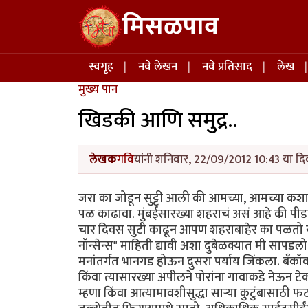
Skip to main content
मिसळपाव
Main navigation
स्वगृह
नवे लेखन
नवे प्रतिसाद
लेख
मुख्य पान
खिडकी आणि समुद्र..
लेखक
गवि
यांनी शनिवार, 22/09/2012 10:43 या दिव
जरा का जोडून सुट्टी आली की आमच्या, आमच्या कशाल
पळ काढावा. मुंबईसारख्या शहराचं असं आहे की पीड
चार दिवस सुटी काढून आपण शहराबाहेर का पळतो यामाग
नॉन्सेन्स" माहिती द्यावी अशा दुबेळक्यात मी सापडल
मनांतर्गत भानगड होऊन दुसरा पर्याय जिंकला. बँकॉ
किंवा त्यासारख्या अपीलने पोरांना गावाकडे नेऊन टे
म्हणा किंवा आत्यामावशीसुद्धा सार्‍या कुटुंबासाठ