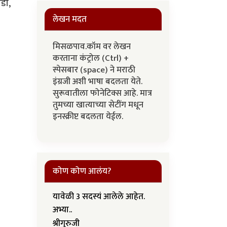
ाडी,
लेखन मदत
मिसळपाव.कॉम वर लेखन
करताना कंट्रोल (Ctrl) +
स्पेसबार (space) ने मराठी
इंग्रजी अशी भाषा बदलता येते.
सुरूवातीला फोनेटिक्स आहे. मात्र
तुमच्या खात्याच्या सेटींग मधून
इनस्क्रीप्ट बदलता येईल.
कोण कोण आलंय?
यावेळी 3 सदस्यं आलेले आहेत.
अभ्या..
श्रीगुरुजी