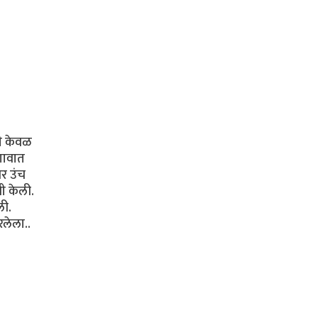
ही केवळ
 गावात
र उंच
ी केली.
ली.
लेला..