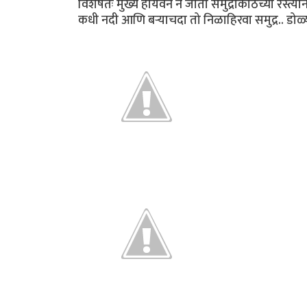
विशेषतः मुख्य हायवेने न जाता समुद्राकाठच्या रस्त
कधी नदी आणि बर्‍याचदा तो निळाहिरवा समुद्र.. डोळ्