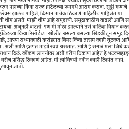
 हा भाग मला मानवत नाही. त्यापेक्षा एखाद्या सुंदर ठिकाणी जाऊन दो
न पहाव्या किंवा सरळ हाटेलच्या रूममधे आराम करावा. सुट्टी म्हणजे
त रिलॅक्स झालंच पाहिजे, किमान पाचेक ठिकाणं पाहिलीच पाहिजेत या
वडती थीम असते. माझी थीम आहे समुद्राची. समुद्राकाठीच वाढलो आणि सम
टायचा. अजूनही वाटतो. पण मी मोठा झाल्याने तसं बालिश विधान करत
 हॉटेलच्या किंवा रिसॉर्टच्या खोलीत बसल्याबसल्या खिडकीतून समुद्र द
हे, आपण संध्याकाळी व्हरांड्यात बियर किंवा तत्सम काही घुटकत आ
ोत.. अशी आणि इतपत माझी स्वप्नं असतात. आणि हे सगळं मला जिथे क
ाधान दिलं. कोंकण लायनीवर अशी बरीच ठिकाणं आहेत हे भटकबहाद्दर
रीच प्रसिद्ध ठिकाणं आहेत. मी त्यांविषयी नवीन काही लिहीत नाही.
सुखावून जातो.