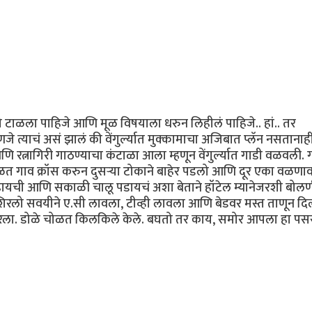
ो टाळला पाहिजे आणि मूळ विषयाला धरुन लिहीलं पाहिजे.. हां.. तर
हणजे त्याचं असं झालं की वेंगुर्ल्यात मुक्कामाचा अजिबात प्लॅन नसताना
ि रत्नागिरी गाठण्याचा कंटाळा आला म्हणून वेंगुर्ल्यात गाडी वळवली.
ळत गाव क्रॉस करुन दुसर्‍या टोकाने बाहेर पडलो आणि दूर एका वळणाव
ढायची आणि सकाळी चालू पडायचं अशा बेताने हॉटेल म्यानेजरशी बोलण
िरलो सवयीने ए.सी लावला, टीव्ही लावला आणि बेडवर मस्त ताणून दि
रला. डोळे चोळत किलकिले केले. बघतो तर काय, समोर आपला हा पसर