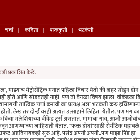
चर्चा
कविता
पाककृती
भटकंती
शी प्रकाशित केले.
ा, माझ्याच मेट्रोसेंट्रिक मनात पहिला विचार येतो की शहर सोडून दो
ाही होते आणि सोडवतही नाही. पण तो वेगळा विषय झाला. वीकेंडला कि
ची तात्विक चर्चा करावी का प्रत्यक्ष अशा भटकंती करु इच्छिणार्‍या
ो होतो. लेख तर दोन्हीवरही अत्यंत उत्साहाने लिहिता येतील. पण मग क
क किंवा मलेशियाच्या वीकेंड टूर्स असतात. मामाचा गाव, आजी आजोबांच
कवून आणण्याच्या जाहिराती येतात. "फक्त दोघां"साठी रोमँटिक महाबळेश
ी फटाफट अष्टविनायकही सुरु आहे. पसंद अपनी अपनी..पण माझा पिंड हा