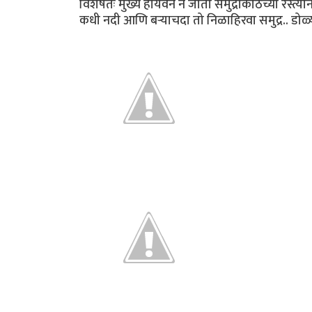
विशेषतः मुख्य हायवेने न जाता समुद्राकाठच्या रस्त
कधी नदी आणि बर्‍याचदा तो निळाहिरवा समुद्र.. डोळ्