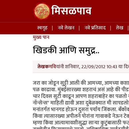
Skip to main content
मिसळपाव
Main navigation
स्वगृह
नवे लेखन
नवे प्रतिसाद
लेख
मुख्य पान
खिडकी आणि समुद्र..
लेखक
गवि
यांनी शनिवार, 22/09/2012 10:43 या दिव
जरा का जोडून सुट्टी आली की आमच्या, आमच्या कशाल
पळ काढावा. मुंबईसारख्या शहराचं असं आहे की पीड
चार दिवस सुटी काढून आपण शहराबाहेर का पळतो यामाग
नॉन्सेन्स" माहिती द्यावी अशा दुबेळक्यात मी सापडल
मनांतर्गत भानगड होऊन दुसरा पर्याय जिंकला. बँकॉ
किंवा त्यासारख्या अपीलने पोरांना गावाकडे नेऊन टे
म्हणा किंवा आत्यामावशीसुद्धा सार्‍या कुटुंबासाठ