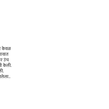
ही केवळ
 गावात
र उंच
ी केली.
ली.
लेला..