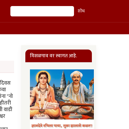
शोध
शोध
मिसळपाव वर स्वागत आहे.
न दिवस
ंवा
ंना "नो
ाहीतरी
ी वाडी
्वर