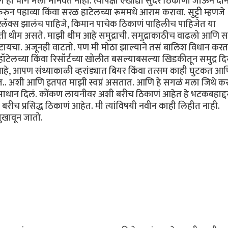
 हा भाग मला मानवत नाही. त्यापेक्षा एखाद्या सुंदर ठिकाणी जाऊन दो
न पहाव्या किंवा सरळ हाटेलच्या रूममधे आराम करावा. सुट्टी म्हणजे
त रिलॅक्स झालंच पाहिजे, किमान पाचेक ठिकाणं पाहिलीच पाहिजेत या
वडती थीम असते. माझी थीम आहे समुद्राची. समुद्राकाठीच वाढलो आणि सम
टायचा. अजूनही वाटतो. पण मी मोठा झाल्याने तसं बालिश विधान करत
 हॉटेलच्या किंवा रिसॉर्टच्या खोलीत बसल्याबसल्या खिडकीतून समुद्र द
हे, आपण संध्याकाळी व्हरांड्यात बियर किंवा तत्सम काही घुटकत आ
ोत.. अशी आणि इतपत माझी स्वप्नं असतात. आणि हे सगळं मला जिथे क
ाधान दिलं. कोंकण लायनीवर अशी बरीच ठिकाणं आहेत हे भटकबहाद्दर
रीच प्रसिद्ध ठिकाणं आहेत. मी त्यांविषयी नवीन काही लिहीत नाही.
सुखावून जातो.