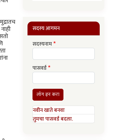
नचार
ुद्रातच
सदस्य आगमन
 नाही
िसतो
णि
सदस्यनाम
रता
ांना
पासवर्ड
लॉग इन करा
नवीन खाते बनवा
तुमचा पासवर्ड बदला.