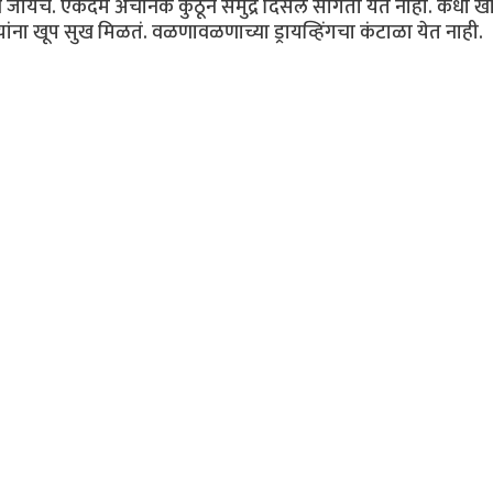
्याने जायचं. एकदम अचानक कुठून समुद्र दिसेल सांगता येत नाही. कधी ख
यांना खूप सुख मिळतं. वळणावळणाच्या ड्रायव्हिंगचा कंटाळा येत नाही.