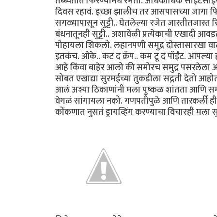
तब्ब्येतीत फिरण्यामधे रमतो. अधिकाधिक साईटसीईंग
दिवस रहावं. इच्छा झालीच तर आसपासच्या जागा फिरु
सगळ्यापासून सुट्टी.. घेतलेल्या रजेत जास्तीतजास्
बंधनातूनही सुट्टी.. अशावेळी प्रत्येकाची एखादी आ
पोहायला शिकलो. लहानपणी समुद्र दोस्तासारखा वा
इतकंच. ओके.. कट द क्रॅप.. कम टू द पॉईंट. आपल्या
आहे किंवा बाहेर आलो की समोरच समुद्र पसरलेला आ
सोबत एखाद्या सुरमईच्या तुकडीला सद्गती देतो आह
आलं अश्या ठिकाणांनी मला पुष्कळ शांतता आणि सम
वेगळं सांगायला नको. गणपतीपुळे आणि तारकर्ली ही ब
कोंकणात नुसतं ड्रायव्हिंग करण्याचा विचारही मला 