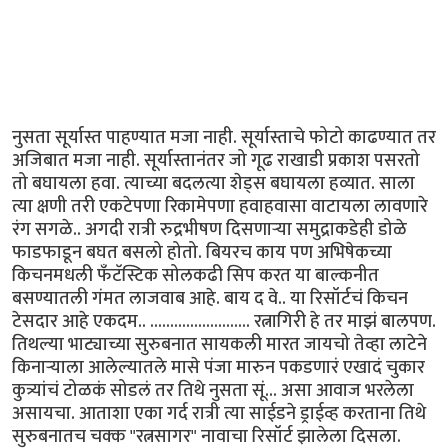
नुसता सूर्यास्त पाहण्यात मजा नाही. सूर्यास्ताचे फोटो काढण्यात तर
अजिबात मजा नाही. सूर्यास्तानंतर जो गूढ राखाडी प्रकाश पसरतो
तो बघायला हवा. त्याच्या बदलत्या शेड्स बघायला हव्यात. साला
त्या क्षणी तरी एकटेपणा रिकामेपणा हवाहवासा वाटायला लावणारे
रंग सगळे.. अगदी रात्री रुद्रभीषण दिसणार्‍या समुद्राकडेही डोळे
फाडफाडून बघत बसलो होतो. बियरच काय पण अभिषेकच्या
किचनमधली फँटॅस्टिक सोलकढी सिप करत या बाल्कनीत
बसण्यातली गंमत लाजवाब आहे. बाय द वे.. या रिसॉर्टचं किचन
टेसदार आहे एकदम.. ......................... रत्नागिरी हे तर माझं बालपण.
तिथल्या भाट्याच्या सुरुबनात सायकली मारत जायचो तेव्हा लाटेने
किनार्‍याला आलेल्यातले मासे पंजा मारुन पकडणारं एखादं चुकार
कुत्र्यांचं टोळकं सोडलं तर तिथे नुसता सूं... असा आवाज भरलेला
असायचा. आताशा एका गर्द रात्री त्या साईडने ड्राईव्ह करताना तिथे
सुरुबनातच चक्क "रत्नसागर" नावाचा रिसॉर्ट झालेला दिसला.