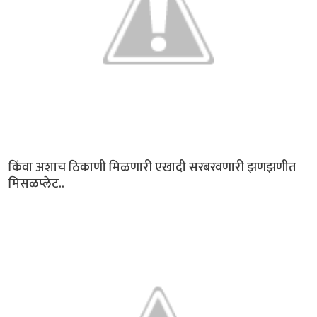
किंवा अशाच ठिकाणी मिळणारी एखादी सरबरवणारी झणझणीत
मिसळप्लेट..