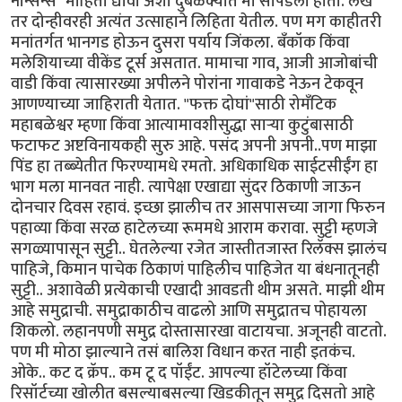
नॉन्सेन्स" माहिती द्यावी अशा दुबेळक्यात मी सापडलो होतो. लेख
तर दोन्हीवरही अत्यंत उत्साहाने लिहिता येतील. पण मग काहीतरी
मनांतर्गत भानगड होऊन दुसरा पर्याय जिंकला. बँकॉक किंवा
मलेशियाच्या वीकेंड टूर्स असतात. मामाचा गाव, आजी आजोबांची
वाडी किंवा त्यासारख्या अपीलने पोरांना गावाकडे नेऊन टेकवून
आणण्याच्या जाहिराती येतात. "फक्त दोघां"साठी रोमँटिक
महाबळेश्वर म्हणा किंवा आत्यामावशीसुद्धा सार्‍या कुटुंबासाठी
फटाफट अष्टविनायकही सुरु आहे. पसंद अपनी अपनी..पण माझा
पिंड हा तब्ब्येतीत फिरण्यामधे रमतो. अधिकाधिक साईटसीईंग हा
भाग मला मानवत नाही. त्यापेक्षा एखाद्या सुंदर ठिकाणी जाऊन
दोनचार दिवस रहावं. इच्छा झालीच तर आसपासच्या जागा फिरुन
पहाव्या किंवा सरळ हाटेलच्या रूममधे आराम करावा. सुट्टी म्हणजे
सगळ्यापासून सुट्टी.. घेतलेल्या रजेत जास्तीतजास्त रिलॅक्स झालंच
पाहिजे, किमान पाचेक ठिकाणं पाहिलीच पाहिजेत या बंधनातूनही
सुट्टी.. अशावेळी प्रत्येकाची एखादी आवडती थीम असते. माझी थीम
आहे समुद्राची. समुद्राकाठीच वाढलो आणि समुद्रातच पोहायला
शिकलो. लहानपणी समुद्र दोस्तासारखा वाटायचा. अजूनही वाटतो.
पण मी मोठा झाल्याने तसं बालिश विधान करत नाही इतकंच.
ओके.. कट द क्रॅप.. कम टू द पॉईंट. आपल्या हॉटेलच्या किंवा
रिसॉर्टच्या खोलीत बसल्याबसल्या खिडकीतून समुद्र दिसतो आहे