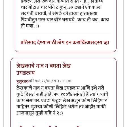
प्रकरण अस एक दोन पोंग्यात संपत नाही.. हाताच्या
चार बोटात चार पोंगे टाकुन, अंगठ्याने एकेकाला
सदगती द्यायची, ते संपले की डाव्या हातातल्या
पिशवीतुन परत चार बोटं भरायचे.. काय ती चव.. काय
ती मजा.. :)
प्रतिसाद देण्यासाठी
लॉग इन करा
किंवा
सदस्य व्हा
लेखकाचे नाव न बघता लेख
उघडलाय
शनिवार, 22/09/2012 11:06
मृत्युन्जय
लेखकाचे नाव न बघता लेख उघडलाय आणि इथे तरी
कुठे दिसत नाही आहे. पण १००% सांगतो हे त्या गव्याचे
काम असणार. एवढा फंटूश लेख अजुन कोण लिहिणार
नाहितर. दुसर्‍या कोणी लिहिले असेल तर जाहीर माफी
आजपासून तुम्ही गवि नं २ :)