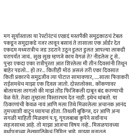
मग सूर्यास्ताला या रेस्टॉरंटचं एखादं मस्तपैकी समुद्रकाठचं टेबल
पकडून समुद्राकडे नजर लावून बसावं ते तासाला एक ऑर्डर देत
एकदम मध्यरात्रीच जड उदराने उठून डुलत डुलत आपल्या लाकडी
घरापर्यंत जावं.. सुख सुख म्हणजे काय वेगळं ते? नीडलेस टू से..
पुन्हा एकदा एका रात्रीपुरता आत शिरलेला मी तीन दिवसांनी तिथून
बाहेर पडलो... हो तर... कितीही मोठं असलं तरी एका दिवसात
किती प्रकारचे समुद्रजीव त्या पोटात सामावणार, ....साला फिशकरी
राईसमधेच माझा एक दिवस जातो. दोस्तलोक्स.. कोंकणावर
बोलायला लागलो की माझं तोंड फिजिकली दाबून बंद करण्याची
वेळ येते. तेव्हा तुम्हाला विस्तारभय देत नाही. इथेच थांबतो. या
ठिकाणांची केवळ नावं आणि मला तिथे मिळालेला अचानक आनंद
तुमच्याशी वाटून घ्यायचा होता. तिथली बुकिंग्ज, दर आणि अन्य
सगळी माहिती मिळवणं प.पू. गूगलबाबा कृपेने सर्वांनाच
सहजसाध्य आहे. तो माझा आजचा विषय नव्हे.. मिसळपावच्या
वर्धापनाच्या लेखमालिकेचं निमित्त आहे. माझ्या मनातलं