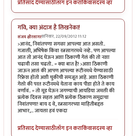
प्रतिसाद देण्यासाठी
लॉग इन करा
किंवा
सदस्य व्हा
गवि, क्या अंदाज है लिखनेका!
शनिवार, 22/09/2012 11:12
संजय क्षीरसागर
>आनंद, निवांतपणा सगळा आपल्या आत असतो..
गजाली, अभिषेक किंवा रत्नसागरमधे नव्हे.. पण आपल्या
आत तो आनंद घेऊन अशा ठिकाणी गेलं की तो नशा
चढावी तसा चढतो.. = क्या बात है! >अशा ठिकाणी
जाऊन आलं की आपण आपल्या रूटीनमधे येण्यासाठी
रिफ्रेश होतो अशी चुकीची समजूत आहे. अशा ठिकाणी
गेलो की परत रुटीनमधे येताना काय पीडा होते ते काय
वर्णावं.. = तो मूड घेऊन जगण्याची आयडिया जमली की
प्रत्येक दिवस सहल आणि प्रत्येक ठिकाण समुद्राचा
निवांतपणा! बाय द वे, रत्नसागरच्या माहितीबद्दल
आभार,... जायला हवं एकदा
प्रतिसाद देण्यासाठी
लॉग इन करा
किंवा
सदस्य व्हा