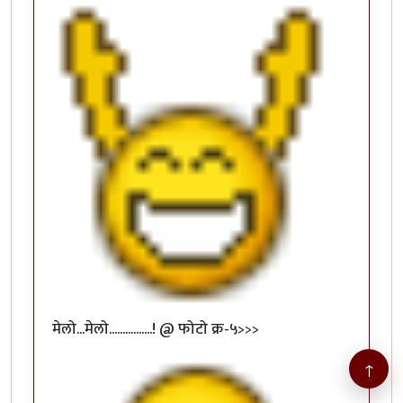
मेलो...मेलो................! @ फोटो क्र-५>>>
↑