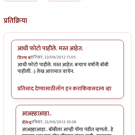
प्रतिक्रिया
आधी फोटो पाहीले. मस्त आहेत.
शनिवार, 22/09/2012 11:05
शिल्पा ब
आधी फोटो पाहीले. मस्त आहेत. बर्‍याच वर्षांनी बॉबी
पाहीली. :) लेख आरामात वाचेन.
प्रतिसाद देण्यासाठी
लॉग इन करा
किंवा
सदस्य व्हा
आअह्हाआहा..
रविवार, 23/09/2012 10:38
शैलेन्द्र
In reply to
आधी फोटो पाहीले. मस्त आहेत.
by
शिल्पा ब
आअह्हाआहा.. बॉबीला आम्ही पोंगा पंडीत म्हणतो.. हे