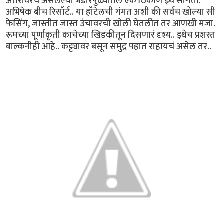
अंतरावरच असलेल्या भंडारपुळ्यातलं एक ठिकाण इथे सांगतो.
अभिषेक बीच रिसॉर्ट.. या हॉटेलची गंमत अशी की सर्वच खोल्या सी
फेसिंग, जास्तीत जास्त उंचावरची खोली घेतलीत तर आणखी मजा.
रूमच्या पूर्णाकृती काचेच्या खिडकीतून दिसणारं दृश्य.. इथेच प्रशस्त
बाल्कनीही आहे.. कट्ट्यावर बसून समुद्र पहात राहायचं असेल तर..