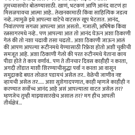
तुमच्यासमोर बोलण्यासाठी. खाणं, भटकणं आणि आनंद वाटणं हा
मिसळपावचा आत्मा आहे.. लेखनकामाठी किंवा साहित्यिक जडत्व
नव्हे..त्यामुळे इथे आपल्या वाटेचे वाटसरु खूप भेटतात. आनंद,
निवांतपणा सगळा आपल्या आत असतो.. गजाली, अभिषेक किंवा
रत्नसागरमधे नव्हे.. पण आपल्या आत तो आनंद घेऊन अशा ठिकाणी
गेलं की तो नशा चढावी तसा चढतो.. अशा ठिकाणी जाऊन आलं
की आपण आपल्या रूटीनमधे येण्यासाठी रिफ्रेश होतो अशी चुकीची
समजूत आहे. अशा ठिकाणी गेलो की परत रुटीनमधे येताना काय
पीडा होते ते काय वर्णावं.. पण ते तीनचार दिवस काहीही न करता,
अगदी तोंडात माशी शिरण्याचीसुद्धा पर्वा न करता आ वासून
समुद्राकडे बघत लोळत पडायचं असेल तर.. वेळेची जाणीव नष्ट
व्हायची असेल तर..... अशा सुशेगादपणात, काही म्हणजे काहीही न
करण्यात सर्वोच्च आनंद आहे असं आपल्याला वाटत असेल तर?
म्हणजेच तुम्ही माझ्यासारखेच असाल तर? मग हीच आपली
तीर्थक्षेत्रं...