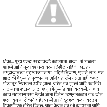
धोका... पुन्हा एकदा खादाडीकडे वळण्याचा धोका.. तो टाळला
पाहिजे आणि मूळ विषयाला धरुन लिहीलं पाहिजे.. हां.. तर
समुद्राकाठच्या राहण्याच्या जागा.. पहिलं ठिकाण, म्हणजे त्याचं असं
झालं की वेंगुर्ल्यात मुक्कामाचा अजिबात प्लॅन नसतानाही केवळ
गोव्यातून निघायला उशीर झाला, वाटेत रात्र झाली आणि रत्नागिरी
गाठण्याचा कंटाळा आला म्हणून वेंगुर्ल्यात गाडी वळवली. गावात
काही राहण्यासारखी नेटकी जागा दिसेना म्हणून नकळत गाव क्रॉस
करुन दुसर्‍या टोकाने बाहेर पडलो आणि दूर एका वळणावर उंच
ठिकाणी एक हॉटेल दिसलं. आता केवळ रात्र इथे काढायची आणि