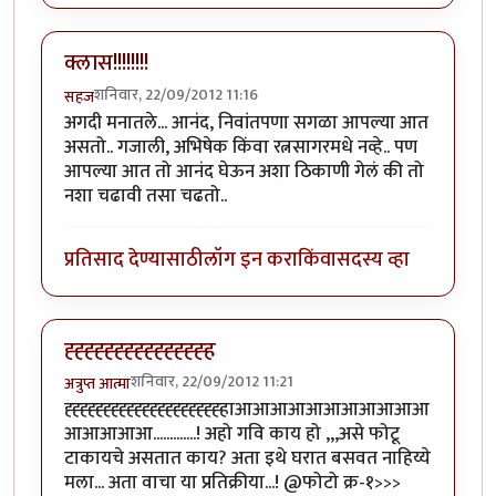
क्लास!!!!!!!!
शनिवार, 22/09/2012 11:16
सहज
अगदी मनातले... आनंद, निवांतपणा सगळा आपल्या आत
असतो.. गजाली, अभिषेक किंवा रत्नसागरमधे नव्हे.. पण
आपल्या आत तो आनंद घेऊन अशा ठिकाणी गेलं की तो
नशा चढावी तसा चढतो..
प्रतिसाद देण्यासाठी
लॉग इन करा
किंवा
सदस्य व्हा
ह्ह्ह्ह्ह्ह्ह्ह्ह्ह्ह्ह्ह्ह्ह
शनिवार, 22/09/2012 11:21
अत्रुप्त आत्मा
ह्ह्ह्ह्ह्ह्ह्ह्ह्ह्ह्ह्ह्ह्ह्ह्ह्ह्ह्ह्हाआआआआआआआआआआआ
आआआआआ.............! अहो गवि काय हो ,,,असे फोटू
टाकायचे असतात काय? अता इथे घरात बसवत नाहिय्ये
मला... अता वाचा या प्रतिक्रीया...! @फोटो क्र-१>>>