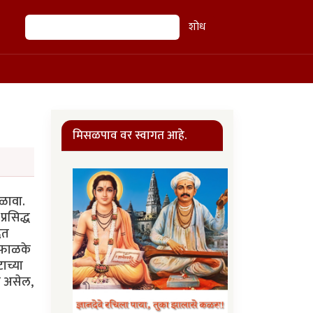
शोध
शोध
मिसळपाव वर स्वागत आहे.
िळावा.
्रसिद्ध
ेत
ब फाळके
टाच्या
ा असेल,