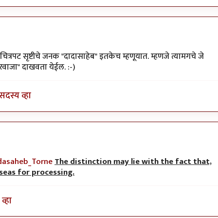
ाजकुमार
त्रपट सृष्टीचे जनक "दादासाहेब" इतकेच म्हणूयात. म्हणजे त्यामगचे जे
वाजा" दाखवता येईल. :-)
सदस्य व्हा
adasaheb_Torne
The distinction may lie with the fact that,
rseas for processing.
व्हा