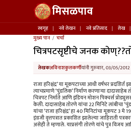
Skip to main content
मिसळपाव
Main navigation
स्वगृह
नवे लेखन
नवे प्रतिसाद
लेख
मुख्य पान
चर्चा
चित्रपटसृष्टीचे जनक कोण्?
लेखक
अविनाशकुलकर्णी
यांनी गुरुवार, 03/05/2012 
राजा हरिश्चंद्र’ या मूकपटाच्या आधी वर्षभर प्रदशिर्
त्याचप्रमाणे ‘पुंडलिक’ निर्माण करणार्‍या दादासाहेब
चित्रपट निर्माते आणि इंडियन मोशन पिक्चर्स प्रोड
केली. दादासाहेब तोरणे यांचा 22 मिनिटे लांबीचा ‘प
यांचा ‘राजा हरिश्चंद्र’ हा 40 मिनिटांचा मूकपट 3 मे 1
इंग्रजी वृत्तपत्रात प्रकाशित झालेल्या जाहिराती प
असेही ते म्हणाले. याप्रसंगी तोरणे यांचे पुत्र विजय