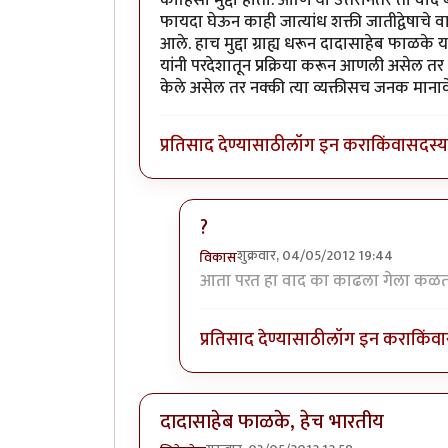
फायदा घेऊन काही जात्यांध शक्ती जातीद्वेषाचे
आले. हाच मुद्दा ग्राह्य धरून दादासाहेब फाळके 
यांनी परदेशातून प्रक्रिया करून आणली असेल तर त
केले असेल तर नक्की त्या व्यक्तीसच जनक माना
प्रतिसाद देण्यासाठी
लॉग इन करा
किंवा
सदस्य 
?
शुक्रवार, 04/05/2012 19:44
विकास
In reply to
पुंडलिक हा स्वतंत्र सिनेमा
b
आता परत हा वाद का काढला गेला कळत
प्रतिसाद देण्यासाठी
लॉग इन करा
किंवा
दादासाहेब फाळके, हेच भारतीय