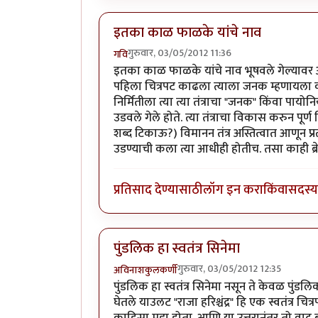
इतका काळ फाळके यांचे नाव
गुरुवार, 03/05/2012 11:36
गवि
इतका काळ फाळके यांचे नाव भूषवले गेल्यावर अ
पहिला चित्रपट काढला त्याला जनक म्हणायला क
निर्मितीला त्या त्या तंत्राचा "जनक" किंवा पायोनि
उडवले गेले होते. त्या तंत्राचा विकास करुन पूर्
शब्द टिकाऊ?) विमानन तंत्र अस्तित्वात आणून प्र
उडण्याची कला त्या आधीही होतीच. तसा काही ब्रे
प्रतिसाद देण्यासाठी
लॉग इन करा
किंवा
सदस्य 
पुंडलिक हा स्वतंत्र सिनेमा
गुरुवार, 03/05/2012 12:35
अविनाशकुलकर्णी
पुंडलिक हा स्वतंत्र सिनेमा नसून ते केवळ पुंडलि
घेतले याउलट "राजा हरिश्चंद्र" हि एक स्वतंत्र चित्
काहिसा मुद्दा होता. आणि या उत्तरानंतर तो व