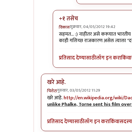
+१ तसेच
शुक्रवार, 04/05/2012 19:42
विकास
In reply to
रामसे बंधु.
by
परिकथेतील र
सहमत... :) नाहीतर असे करूयात भारतीय चि
काही गलिच्छ राजकारण असेल त्याला "दर
प्रतिसाद देण्यासाठी
लॉग इन करा
किंवा
खरे आहे.
गुरुवार, 03/05/2012 11:29
चिरोटा
खरे आहे.
http://en.wikipedia.org/wiki/D
unlike Phalke, Torne sent his film ove
प्रतिसाद देण्यासाठी
लॉग इन करा
किंवा
सदस्य 