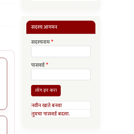
सदस्य आगमन
सदस्यनाम
पासवर्ड
लॉग इन करा
नवीन खाते बनवा
तुमचा पासवर्ड बदला.