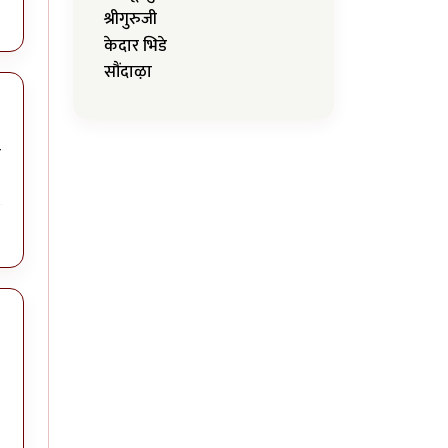
श्रीगुरुजी
केदार भिडे
सौंदाऴा
े