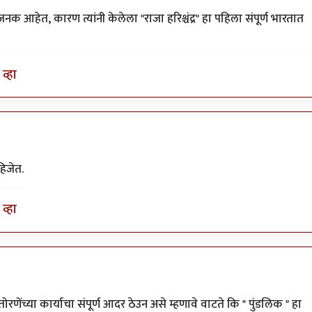
 जनक आहेत, कारण त्यांनी केलेला "राजा हरिश्चंद्र" हा पहिला संपूर्ण भारतात
व्हा
िजेत.
व्हा
तोरणेंच्या कार्याचा संपूर्ण आदर ठेउन असे म्हणावे वाटते कि " पुंडलिक " हा