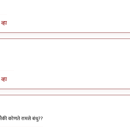
व्हा
व्हा
ाजकुमार
दनापैकी कोणते रामसे बंधु??