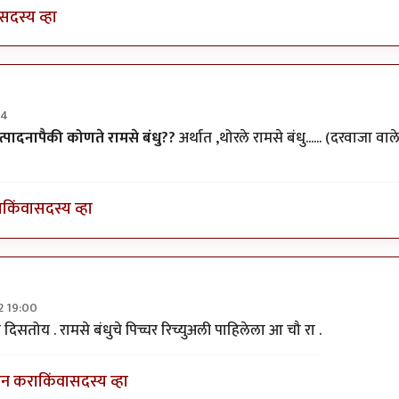
सदस्य व्हा
34
ेक मोडक
ा उत्पादनापैकी कोणते रामसे बंधु??
अर्थात ,थोरले रामसे बंधु...... (दरवाजा वाल
ा
किंवा
सदस्य व्हा
2 19:00
ुफॅक्चरिंग
by
पक पक पक
िसतोय . रामसे बंधुचे पिच्चर रिच्युअली पाहिलेला आ चौ रा .
इन करा
किंवा
सदस्य व्हा