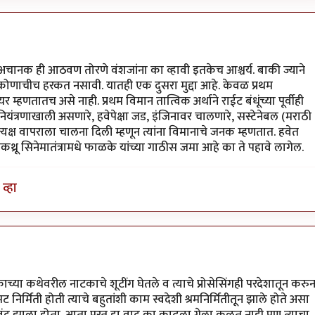
चानक ही आठवण तोरणे वंशजांना का व्हावी इतकेच आश्चर्य. बाकी ज्याने
ोणाचीच हरकत नसावी. यातही एक दुसरा मुद्दा आहे. केवळ प्रथम
यर म्हणतातच असे नाही. प्रथम विमान तात्विक अर्थाने राईट बंधूंच्या पूर्वीही
ण नियंत्रणाखाली असणारे, हवेपेक्षा जड, इंजिनावर चालणारे, सस्टेनेबल (मराठी
त्यक्ष वापराला चालना दिली म्हणून त्यांना विमानाचे जनक म्हणतात. हवेत
कथ्रू सिनेमातंत्रामधे फाळके यांच्या गाठीस जमा आहे का ते पहावे लागेल.
व्हा
काच्या कथेवरील नाटकाचे शूटींग घेतले व त्याचे प्रोसेसिंगही परदेशातून करु
रपट निर्मिती होती त्याचे बहुतांशी काम स्वदेशी श्रमनिर्मितीतून झाले होते असा
ाद बंद झाला होता. आता परत हा वाद का काढला गेला कळत नाही पण त्याचा