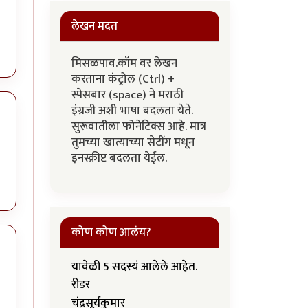
लेखन मदत
मिसळपाव.कॉम वर लेखन
करताना कंट्रोल (Ctrl) +
स्पेसबार (space) ने मराठी
इंग्रजी अशी भाषा बदलता येते.
सुरूवातीला फोनेटिक्स आहे. मात्र
तुमच्या खात्याच्या सेटींग मधून
इनस्क्रीप्ट बदलता येईल.
कोण कोण आलंय?
यावेळी 5 सदस्यं आलेले आहेत.
रीडर
चंद्रसूर्यकुमार