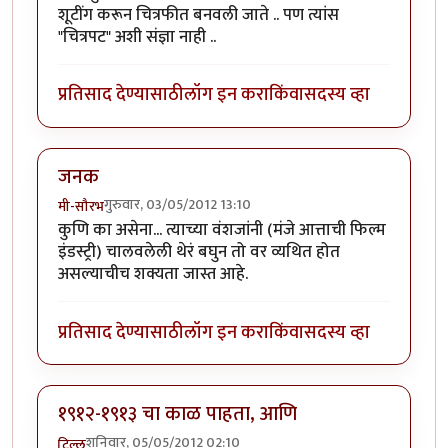
शूटींग करून चित्रफीत बनवली जाते .. पण त्यांस
"चित्रपट" अशी संज्ञा नाही ..
प्रतिसाद देण्यासाठी
लॉग इन करा
किंवा
सदस्य व्हा
जनक
गुरुवार, 03/05/2012 13:10
मी-सौरभ
कुणि का असेना... त्याच्या वंशजांनी (मंजे आत्ताची फिल्म
इंडस्ट्री) चालवलेली थेरं बघुन तो वर व्यथित होत
असल्याचीच शक्यता जास्त आहे.
प्रतिसाद देण्यासाठी
लॉग इन करा
किंवा
सदस्य व्हा
१९१२-१९१३ चा काळ पाहता, आणि
शनिवार, 05/05/2012 02:10
टिल्लू