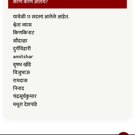
कोण कोण आलंय?
यावेळी 11 सदस्यं आलेले आहेत.
श्वेता व्यास
किणकिनाट
सौंदाऴा
दुर्गविहारी
amitshar
वृषभ खोंडे
विजुभाऊ
रामदास
निनाद
चंद्रसूर्यकुमार
मधुरा देशपांडे