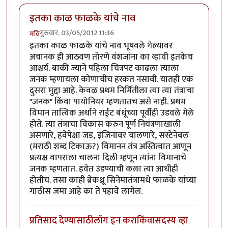
इतका काळ फाळके यांचे नाव
गुरुवार, 03/05/2012 11:36
गवि
इतका काळ फाळके यांचे नाव भूषवले गेल्यावर
अचानक ही आठवण तोरणे वंशजांना का व्हावी इतकेच
आश्चर्य. बाकी ज्याने पहिला चित्रपट काढला त्याला
जनक म्हणायला कोणाचीच हरकत नसावी. यातही एक
दुसरा मुद्दा आहे. केवळ प्रथम निर्मितीला त्या त्या तंत्राचा
"जनक" किंवा पायोनियर म्हणतातच असे नाही. प्रथम
विमान तात्विक अर्थाने राईट बंधूंच्या पूर्वीही उडवले गेले
होते. त्या तंत्राचा विकास करुन पूर्ण नियंत्रणाखाली
असणारे, हवेपेक्षा जड, इंजिनावर चालणारे, सस्टेनेबल
(मराठी शब्द टिकाऊ?) विमानन तंत्र अस्तित्वात आणून
प्रत्यक्ष वापराला चालना दिली म्हणून त्यांना विमानाचे
जनक म्हणतात. हवेत उडण्याची कला त्या आधीही
होतीच. तसा काही ब्रेकथ्रू सिनेमातंत्रामधे फाळके यांच्या
गाठीस जमा आहे का ते पहावे लागेल.
प्रतिसाद देण्यासाठी
लॉग इन करा
किंवा
सदस्य व्हा