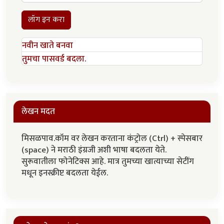
लॉग इन करा
नवीन खाते बनवा
तुमचा पासवर्ड बदला.
लेखन मदत
मिसळपाव.कॉम वर लेखन करताना कंट्रोल (Ctrl) + स्पेसबार
(space) ने मराठी इंग्रजी अशी भाषा बदलता येते.
सुरूवातीला फोनेटिक्स आहे. मात्र तुमच्या खात्याच्या सेटींग
मधून इनस्क्रीप्ट बदलता येईल.