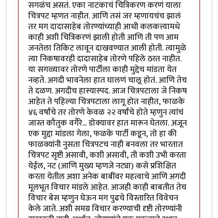
सगळंच असतं. एका नाटकाचं चित्रिकरण करणं याला
चित्रपट म्हणत नाहीत. आणि तसं जर म्हणायचंच झालं
तर मग दादासाहेब तोरण्यांच्याही आधी कलकत्त्यामधे
काही अशी चित्रिकरणं झाली होती आणि ती पण आम
जनतेला तिकिट लावून दाखवण्यात आली होती. त्यामुळे
त्या निकषावरही दादासाहेब तोरणे पहिले ठरत नाहीत.
या सगळ्यावर तोरणे पार्टीला काही मुद्देच मांडता येत
नव्हते. अगदी भावनेला हात घालणं चालू होतं. आणि तेच
ते दळण. अगदीच हास्यास्पद. आज चित्रपटाला जे निकष
आहेत ते पहिल्या चित्रपटाला लागू होत नाहीत, फाळके
४६ वर्षांचे तर तोरणे केवळ २२ वर्षांचे होते म्हणुन त्यांचं
जास्त कौतुक वगैरे... डोक्यावर हात मारून घेतला. अजून
एक मुद्दा मांडला गेला, फळके पार्टी कडून, तो हा की
फाळक्यांनी नुसता चित्रपटच नाही बनवला तर भारतात
चित्रपट सृष्टी असावी, कशी असावी, ती कशी उभी करता
येईल, नट (आणि मुख्य म्हणजे नट्या) कसे प्रशिक्षित
करता येतील अशा अनेक बाबींवर महत्वाचे आणि अगदी
मूलभूत विचार मांडले आहेत. आजही काही बाबतीत तेच
विचार बेस म्हणुन घेऊन मग पुढचे विस्तारित विवेचन
केले जाते. अशी समग्र विचार करण्याची दृष्टी तोरण्यांनी