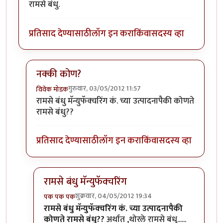
रामसे बंधु.
प्रतिसाद देण्यासाठी
लॉग इन करा
किंवा
सदस्य व्हा
नक्की कोण?
गुरुवार, 03/05/2012 11:57
विवेक मोडक
In reply to
रामसे बंधु.
by
परिकथेतील राजकुमार
रामसे बंधु मॅन्युफॅक्चरिंग कं. च्या उत्पादनापैकी कोणते
रामसे बंधु??
प्रतिसाद देण्यासाठी
लॉग इन करा
किंवा
सदस्य व्हा
रामसे बंधु मॅन्युफॅक्चरिंग
शुक्रवार, 04/05/2012 19:34
पक पक पक
In reply to
नक्की कोण?
by
विवेक मोडक
रामसे बंधु मॅन्युफॅक्चरिंग कं. च्या उत्पादनापैकी
कोणते रामसे बंधु??
अर्थात ,थोरले रामसे बंधु......