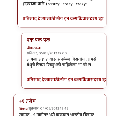
(दरवाजा वाले ) :crazy: :crazy: :crazy:
प्रतिसाद देण्यासाठी
लॉग इन करा
किंवा
सदस्य व्हा
पक पक पक
चौकटराजा
शनिवार, 05/05/2012 19:00
In reply to
रामसे बंधु मॅन्युफॅक्चरिंग
by
पक पक पक
आपला अज्ञात वास संपलेला दिसतोय . रामसे
बंधुचे पिच्चर रिच्युअली पाहिलेला आ चौ रा .
प्रतिसाद देण्यासाठी
लॉग इन करा
किंवा
सदस्य व्हा
+१ तसेच
शुक्रवार, 04/05/2012 19:42
विकास
In reply to
रामसे बंधु.
by
परिकथेतील राजकुमार
सहमत... :) नाहीतर असे करूयात भारतीय चित्रपट