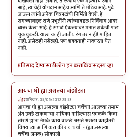
दाखवली नाही. अर्थात, तोरण्यांचे एक महत्वाचे स्थान
आहे, त्यांचेही योगदान आहेच आणि ते मोठेच आहे. पुढे
जाऊन त्यांनी अनेक चित्रपटांची निर्मिती केली. हे
सगळ्याबद्दल राणे प्रभृतींनी त्यांच्याबद्दल निर्विवाद आदर
व्यक्त केला आहे. हे सगळं ऐकल्यावर मनात शंकेची पाल
चुकचुकली. याला काही जातीय रंग तर नाही! माहित
नाही. असेलही नसेलही. पण शक्यताही नाकारता येत
नाही.
प्रतिसाद देण्यासाठी
लॉग इन करा
किंवा
सदस्य व्हा
आयचा घो ह्या असल्या वांझोट्या
शनिवार, 05/05/2012 23:53
सोत्रि
आयचा घो ह्या असल्या वांझोट्या चर्चेचा! आजच्या तमाम
अंग उघडे टाकणार्‍या नायिका पाहिल्यास फाळके किंवा
तोरणे ह्यांना नेमके काय वाटले असते असला काहीतरी
विषय घ्या आणि करा की राव चर्चा! - (ह्या असल्या
चर्चेचा जनक) सोकाजी