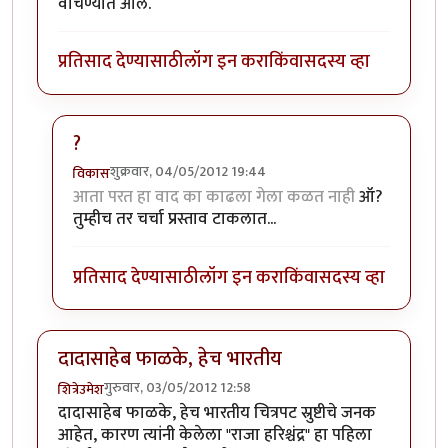
वाचण्यात आले.
प्रतिसाद देण्यासाठी
लॉग इन करा
किंवा
सदस्य व्हा
?
शुक्रवार, 04/05/2012 19:44
विकास
In reply to
पुंडलिक हा स्वतंत्र सिनेमा
by
अविनाशकुलकर्णी
आता परत हा वाद का काढला गेला कळत नाही
ऑ?
तुम्हीच तर चर्चा प्रस्ताव टाकलात...
प्रतिसाद देण्यासाठी
लॉग इन करा
किंवा
सदस्य व्हा
दादासाहेब फाळके, हेच भारतीय
गुरुवार, 03/05/2012 12:58
शित्रेउमेश
दादासाहेब फाळके, हेच भारतीय चित्रपट स्रुष्टीचे जनक
आहेत, कारण त्यांनी केलेला "राजा हरिश्चंद्र" हा पहिला