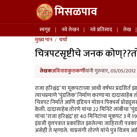
Skip to main content
मिसळपाव
Main navigation
स्वगृह
नवे लेखन
नवे प्रतिसाद
लेख
मुख्य पान
चर्चा
चित्रपटसृष्टीचे जनक कोण्?
लेखक
अविनाशकुलकर्णी
यांनी गुरुवार, 03/05/2012 
राजा हरिश्चंद्र’ या मूकपटाच्या आधी वर्षभर प्रदशिर्
त्याचप्रमाणे ‘पुंडलिक’ निर्माण करणार्‍या दादासाहेब
चित्रपट निर्माते आणि इंडियन मोशन पिक्चर्स प्रोड
केली. दादासाहेब तोरणे यांचा 22 मिनिटे लांबीचा ‘प
यांचा ‘राजा हरिश्चंद्र’ हा 40 मिनिटांचा मूकपट 3 मे 1
इंग्रजी वृत्तपत्रात प्रकाशित झालेल्या जाहिराती प
असेही ते म्हणाले. याप्रसंगी तोरणे यांचे पुत्र विजय