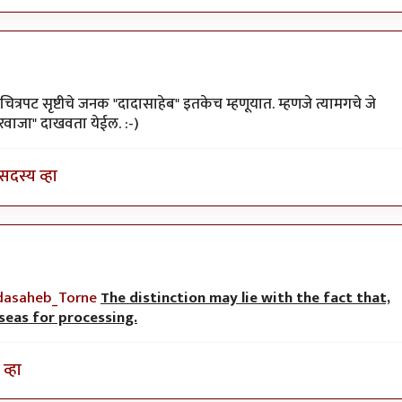
ाजकुमार
त्रपट सृष्टीचे जनक "दादासाहेब" इतकेच म्हणूयात. म्हणजे त्यामगचे जे
वाजा" दाखवता येईल. :-)
सदस्य व्हा
adasaheb_Torne
The distinction may lie with the fact that,
rseas for processing.
व्हा