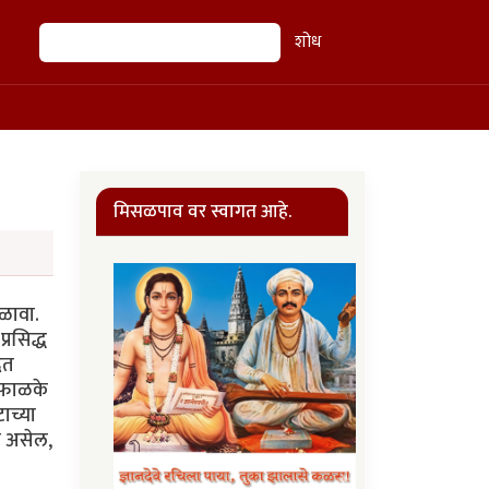
शोध
शोध
मिसळपाव वर स्वागत आहे.
िळावा.
्रसिद्ध
ेत
ब फाळके
टाच्या
ा असेल,