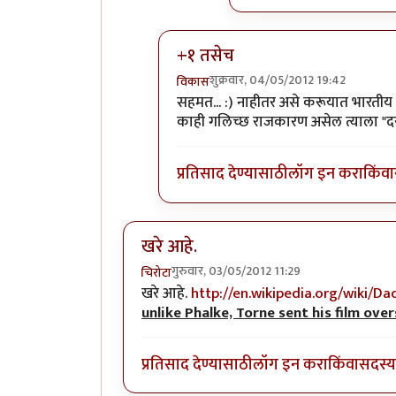
+१ तसेच
शुक्रवार, 04/05/2012 19:42
विकास
In reply to
रामसे बंधु.
by
परिकथेतील र
सहमत... :) नाहीतर असे करूयात भारतीय चि
काही गलिच्छ राजकारण असेल त्याला "दर
प्रतिसाद देण्यासाठी
लॉग इन करा
किंवा
खरे आहे.
गुरुवार, 03/05/2012 11:29
चिरोटा
खरे आहे.
http://en.wikipedia.org/wiki/D
unlike Phalke, Torne sent his film ove
प्रतिसाद देण्यासाठी
लॉग इन करा
किंवा
सदस्य 