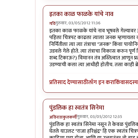
इतका काळ फाळके यांचे नाव
गुरुवार, 03/05/2012 11:36
गवि
इतका काळ फाळके यांचे नाव भूषवले गेल्यावर अ
पहिला चित्रपट काढला त्याला जनक म्हणायला क
निर्मितीला त्या त्या तंत्राचा "जनक" किंवा पायोनि
उडवले गेले होते. त्या तंत्राचा विकास करुन पूर्
शब्द टिकाऊ?) विमानन तंत्र अस्तित्वात आणून प्र
उडण्याची कला त्या आधीही होतीच. तसा काही ब्रे
प्रतिसाद देण्यासाठी
लॉग इन करा
किंवा
सदस्य 
पुंडलिक हा स्वतंत्र सिनेमा
गुरुवार, 03/05/2012 12:35
अविनाशकुलकर्णी
पुंडलिक हा स्वतंत्र सिनेमा नसून ते केवळ पुंडलि
घेतले याउलट "राजा हरिश्चंद्र" हि एक स्वतंत्र चित्
काहिसा मुद्दा होता. आणि या उत्तरानंतर तो व