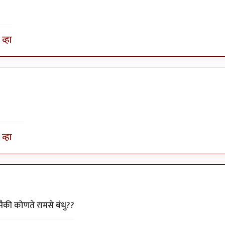
व्हा
व्हा
ाजकुमार
दनापैकी कोणते रामसे बंधु??