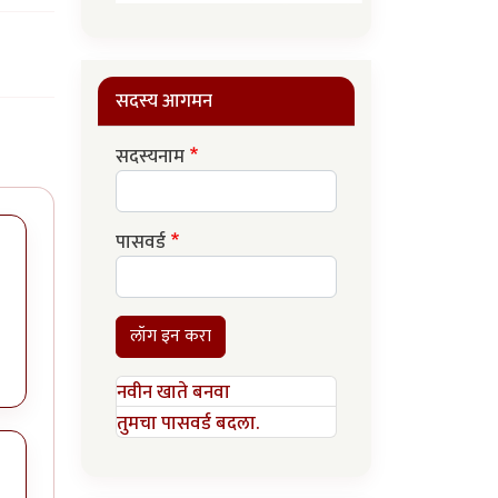
सदस्य आगमन
सदस्यनाम
पासवर्ड
लॉग इन करा
नवीन खाते बनवा
तुमचा पासवर्ड बदला.