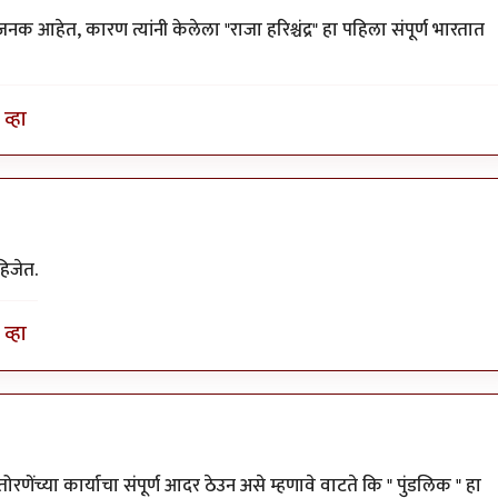
 जनक आहेत, कारण त्यांनी केलेला "राजा हरिश्चंद्र" हा पहिला संपूर्ण भारतात
व्हा
िजेत.
व्हा
तोरणेंच्या कार्याचा संपूर्ण आदर ठेउन असे म्हणावे वाटते कि " पुंडलिक " हा