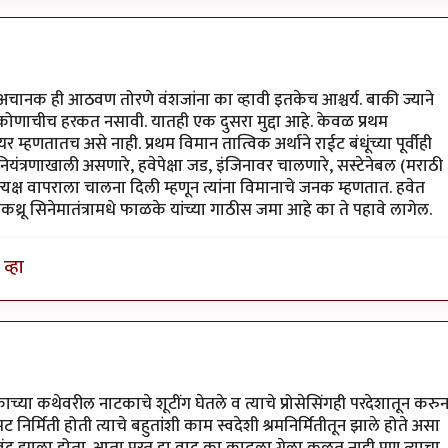
चानक ही आठवण तोरणे वंशजांना का व्हावी इतकेच आश्चर्य. बाकी ज्याने
ोणाचीच हरकत नसावी. यातही एक दुसरा मुद्दा आहे. केवळ प्रथम
यर म्हणतातच असे नाही. प्रथम विमान तात्विक अर्थाने राईट बंधूंच्या पूर्वीही
ण नियंत्रणाखाली असणारे, हवेपेक्षा जड, इंजिनावर चालणारे, सस्टेनेबल (मराठी
त्यक्ष वापराला चालना दिली म्हणून त्यांना विमानाचे जनक म्हणतात. हवेत
कथ्रू सिनेमातंत्रामधे फाळके यांच्या गाठीस जमा आहे का ते पहावे लागेल.
व्हा
काच्या कथेवरील नाटकाचे शूटींग घेतले व त्याचे प्रोसेसिंगही परदेशातून करु
रपट निर्मिती होती त्याचे बहुतांशी काम स्वदेशी श्रमनिर्मितीतून झाले होते असा
ाद बंद झाला होता. आता परत हा वाद का काढला गेला कळत नाही पण त्याचा