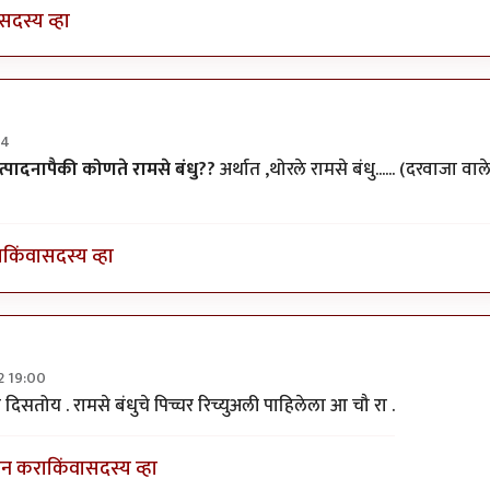
सदस्य व्हा
34
ेक मोडक
ा उत्पादनापैकी कोणते रामसे बंधु??
अर्थात ,थोरले रामसे बंधु...... (दरवाजा वाल
ा
किंवा
सदस्य व्हा
2 19:00
ुफॅक्चरिंग
by
पक पक पक
िसतोय . रामसे बंधुचे पिच्चर रिच्युअली पाहिलेला आ चौ रा .
इन करा
किंवा
सदस्य व्हा