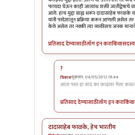
फायदा घेऊन काही जात्यांध शक्ती जातीद्वेषाचे
आले. हाच मुद्दा ग्राह्य धरून दादासाहेब फाळके 
यांनी परदेशातून प्रक्रिया करून आणली असेल तर त
केले असेल तर नक्की त्या व्यक्तीसच जनक माना
प्रतिसाद देण्यासाठी
लॉग इन करा
किंवा
सदस्य 
?
शुक्रवार, 04/05/2012 19:44
विकास
In reply to
पुंडलिक हा स्वतंत्र सिनेमा
b
आता परत हा वाद का काढला गेला कळत
प्रतिसाद देण्यासाठी
लॉग इन करा
किंवा
दादासाहेब फाळके, हेच भारतीय