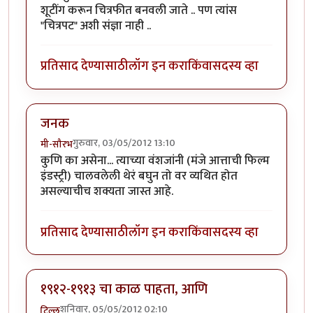
शूटींग करून चित्रफीत बनवली जाते .. पण त्यांस
"चित्रपट" अशी संज्ञा नाही ..
प्रतिसाद देण्यासाठी
लॉग इन करा
किंवा
सदस्य व्हा
जनक
गुरुवार, 03/05/2012 13:10
मी-सौरभ
कुणि का असेना... त्याच्या वंशजांनी (मंजे आत्ताची फिल्म
इंडस्ट्री) चालवलेली थेरं बघुन तो वर व्यथित होत
असल्याचीच शक्यता जास्त आहे.
प्रतिसाद देण्यासाठी
लॉग इन करा
किंवा
सदस्य व्हा
१९१२-१९१३ चा काळ पाहता, आणि
शनिवार, 05/05/2012 02:10
टिल्लू