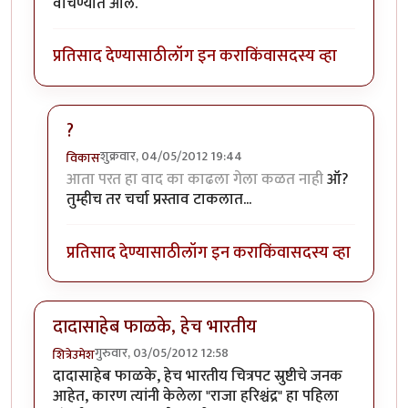
वाचण्यात आले.
प्रतिसाद देण्यासाठी
लॉग इन करा
किंवा
सदस्य व्हा
?
शुक्रवार, 04/05/2012 19:44
विकास
In reply to
पुंडलिक हा स्वतंत्र सिनेमा
by
अविनाशकुलकर्णी
आता परत हा वाद का काढला गेला कळत नाही
ऑ?
तुम्हीच तर चर्चा प्रस्ताव टाकलात...
प्रतिसाद देण्यासाठी
लॉग इन करा
किंवा
सदस्य व्हा
दादासाहेब फाळके, हेच भारतीय
गुरुवार, 03/05/2012 12:58
शित्रेउमेश
दादासाहेब फाळके, हेच भारतीय चित्रपट स्रुष्टीचे जनक
आहेत, कारण त्यांनी केलेला "राजा हरिश्चंद्र" हा पहिला