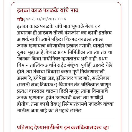
इतका काळ फाळके यांचे नाव
गुरुवार, 03/05/2012 11:36
गवि
इतका काळ फाळके यांचे नाव भूषवले गेल्यावर
अचानक ही आठवण तोरणे वंशजांना का व्हावी इतकेच
आश्चर्य. बाकी ज्याने पहिला चित्रपट काढला त्याला
जनक म्हणायला कोणाचीच हरकत नसावी. यातही एक
दुसरा मुद्दा आहे. केवळ प्रथम निर्मितीला त्या त्या तंत्राचा
"जनक" किंवा पायोनियर म्हणतातच असे नाही. प्रथम
विमान तात्विक अर्थाने राईट बंधूंच्या पूर्वीही उडवले गेले
होते. त्या तंत्राचा विकास करुन पूर्ण नियंत्रणाखाली
असणारे, हवेपेक्षा जड, इंजिनावर चालणारे, सस्टेनेबल
(मराठी शब्द टिकाऊ?) विमानन तंत्र अस्तित्वात आणून
प्रत्यक्ष वापराला चालना दिली म्हणून त्यांना विमानाचे
जनक म्हणतात. हवेत उडण्याची कला त्या आधीही
होतीच. तसा काही ब्रेकथ्रू सिनेमातंत्रामधे फाळके यांच्या
गाठीस जमा आहे का ते पहावे लागेल.
प्रतिसाद देण्यासाठी
लॉग इन करा
किंवा
सदस्य व्हा