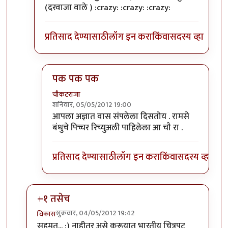
(दरवाजा वाले ) :crazy: :crazy: :crazy:
प्रतिसाद देण्यासाठी
लॉग इन करा
किंवा
सदस्य व्हा
पक पक पक
चौकटराजा
शनिवार, 05/05/2012 19:00
In reply to
रामसे बंधु मॅन्युफॅक्चरिंग
by
पक पक पक
आपला अज्ञात वास संपलेला दिसतोय . रामसे
बंधुचे पिच्चर रिच्युअली पाहिलेला आ चौ रा .
प्रतिसाद देण्यासाठी
लॉग इन करा
किंवा
सदस्य व्हा
+१ तसेच
शुक्रवार, 04/05/2012 19:42
विकास
In reply to
रामसे बंधु.
by
परिकथेतील राजकुमार
सहमत... :) नाहीतर असे करूयात भारतीय चित्रपट