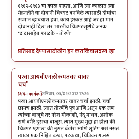
१९१२-१९१३ चा काळ पाहता, आणि त्या काळात ज्या
मेहनतीने या दोघांनी चित्रपट बनविले त्यासाठी दोघांचा
सन्मान व्हावयास हवा. काय हरकत आहे जर हा मान
दोघांनाही दिला तर. भारतीय चित्रपटसृष्टीचे जनक
"दादासाहेब फाळके - तोरणे"
प्रतिसाद देण्यासाठी
लॉग इन करा
किंवा
सदस्य व्हा
परवा आयबीएनलोकमतवर यावर
चर्चा
शनिवार, 05/05/2012 17:26
बिपिन कार्यकर्ते
परवा आयबीएनलोकमतवर यावर चर्चा झाली. चर्चा
छानच झाली. त्यात तोरणेंचे पुत्र आणि अजून एक जण
त्यांच्या बाजूचे तर परेश मोकाशी, नंदू माधव, अशोक
राणे वगैरे दुसर्‍या बाजूस. त्यात मुख्य मुद्दा हा होता की
चित्रपट म्हणला की नुसतं कॅमेरा आणि शूटिंग असं नसतं.
त्याला एक निश्चित कथा, पटकथा, चित्रिकरण असं