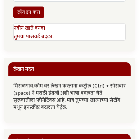
लॉग इन करा
नवीन खाते बनवा
तुमचा पासवर्ड बदला.
लेखन मदत
मिसळपाव.कॉम वर लेखन करताना कंट्रोल (Ctrl) + स्पेसबार
(space) ने मराठी इंग्रजी अशी भाषा बदलता येते.
सुरूवातीला फोनेटिक्स आहे. मात्र तुमच्या खात्याच्या सेटींग
मधून इनस्क्रीप्ट बदलता येईल.