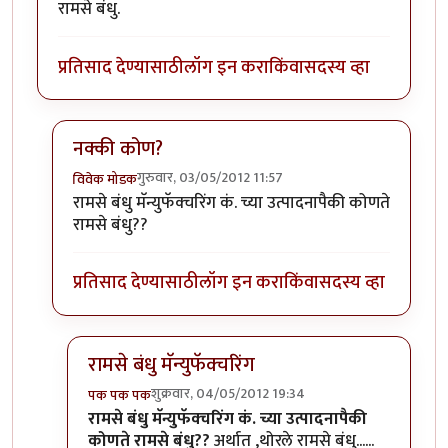
रामसे बंधु.
प्रतिसाद देण्यासाठी
लॉग इन करा
किंवा
सदस्य व्हा
नक्की कोण?
गुरुवार, 03/05/2012 11:57
विवेक मोडक
In reply to
रामसे बंधु.
by
परिकथेतील राजकुमार
रामसे बंधु मॅन्युफॅक्चरिंग कं. च्या उत्पादनापैकी कोणते
रामसे बंधु??
प्रतिसाद देण्यासाठी
लॉग इन करा
किंवा
सदस्य व्हा
रामसे बंधु मॅन्युफॅक्चरिंग
शुक्रवार, 04/05/2012 19:34
पक पक पक
In reply to
नक्की कोण?
by
विवेक मोडक
रामसे बंधु मॅन्युफॅक्चरिंग कं. च्या उत्पादनापैकी
कोणते रामसे बंधु??
अर्थात ,थोरले रामसे बंधु......