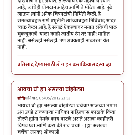
दाखवली नाही. अर्थात, तोरण्यांचे एक महत्वाचे स्थान
आहे, त्यांचेही योगदान आहेच आणि ते मोठेच आहे. पुढे
जाऊन त्यांनी अनेक चित्रपटांची निर्मिती केली. हे
सगळ्याबद्दल राणे प्रभृतींनी त्यांच्याबद्दल निर्विवाद आदर
व्यक्त केला आहे. हे सगळं ऐकल्यावर मनात शंकेची पाल
चुकचुकली. याला काही जातीय रंग तर नाही! माहित
नाही. असेलही नसेलही. पण शक्यताही नाकारता येत
नाही.
प्रतिसाद देण्यासाठी
लॉग इन करा
किंवा
सदस्य व्हा
आयचा घो ह्या असल्या वांझोट्या
शनिवार, 05/05/2012 23:53
सोत्रि
आयचा घो ह्या असल्या वांझोट्या चर्चेचा! आजच्या तमाम
अंग उघडे टाकणार्‍या नायिका पाहिल्यास फाळके किंवा
तोरणे ह्यांना नेमके काय वाटले असते असला काहीतरी
विषय घ्या आणि करा की राव चर्चा! - (ह्या असल्या
चर्चेचा जनक) सोकाजी