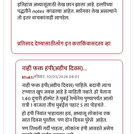
इतिहास अभ्यासूंसाठी लेख छान झाला आहे. हल्लीच्या
पद्धतीने
notes
काढल्या आहेत. ब्लॉगवर लेख असल्याने
तो इतर वाचकांनाही सापडेल.
प्रतिसाद देण्यासाठी
लॉग इन करा
किंवा
सदस्य व्हा
नाही फक्त हंपी(अडीच दिवस)…
रविवार, 10/05/2026 08:01
Bhakti
In reply to
किती दिवसांची सहल केली?
by
कंजूस
नाही फक्त हंपी(अडीच दिवस) पाहिले. बदामी त्याच
टप्प्यात खुप जवळ आहे हे माहिती नव्हते. हो येताना
1.40 दुपारी हॉस्पेट ते मुबंई रेल्वेनेच पुण्यापर्यंत आलो
रात्री 1 वाजता तीच मुबंईल पहाट 5 ला पोहचते .
हो हंपी निवांत पाहायला हवं, अभ्यासू लोकांना एक
सात दिवस पुरतील. पण दोन दिवस पुरेसे आहेत.
पण तिथली गर्दी पाहता, लोकांना हंपी आवडते असेच