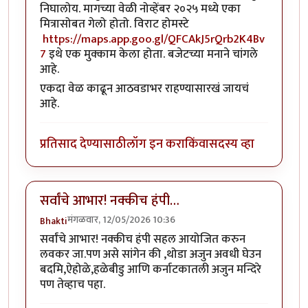
निघालोय.‌ मागच्या वेळी नोव्हेंबर २०२५ मध्ये एका
मित्रासोबत गेलो होतो.‌ विराट होमस्टे
https://maps.app.goo.gl/QFCAkJ5rQrb2K4Bv
7
इथे एक मुक्काम केला होता. बजेटच्या मनाने चांगले
आहे.
एकदा वेळ काढून आठवडाभर राहण्यासारखं जायचं
आहे.‌
प्रतिसाद देण्यासाठी
लॉग इन करा
किंवा
सदस्य व्हा
सर्वांचे आभार! नक्कीच हंपी…
मंगळवार, 12/05/2026 10:36
Bhakti
सर्वांचे आभार! नक्कीच हंपी सहल आयोजित करुन
लवकर जा.पण असे सांगेन की ,थोडा अजुन अवधी घेउन
बदमि,ऐहोळे,हळेबीडु आणि कर्नाटकातली अजुन मन्दिरे
पण तेव्हाच पहा.