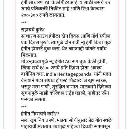
हंपी साधारण १३ किलोमीटर आहे. यासाठी बसचे २५
रुपये प्रतिव्यक्ती तिकीट आहे आणि रिक्षा केल्यास
२००-३०० रुपये लागतात.
***
राहायचे कुठे?
साधारण साउथ हंपीला दोन दिवस आणि नॉर्थ हंपीला
एक दिवस पुरतो. त्यामुळे दोन रात्री न्यू हंपी किंवा मूळ
हंपीत होमस्टे बुक करा. थेट जाऊनही चांगले पर्याय
मिळतात.
मी उन्हाळ्यामुळे न्यू हंपीत AC रूम बुक केली होती,
जिचा खर्च १८०० रुपये प्रति दिवस होता. अवश्य
बार्गेनिंग करा. India Heritageppanda यांनी मदत
केल्याने मला सम्राट होमस्टे मिळाले. जे खूप स्वच्छ,
भरपूर गरम पाणी, सुरक्षित भागात. मालकाने दिलेल्या
सूचनांमुळे माझी कोरॅकल राईड घडली, नाहीतर प्लॅन
फसला असता.
***
हंपीत फिरायचे कसे??
मला खूप निवांतपणे, माझ्या सोयीनुसार प्रेक्षणीय स्थळे
पाहायची असतात. त्यामुळे पहिल्या दिवशी रूमपासून