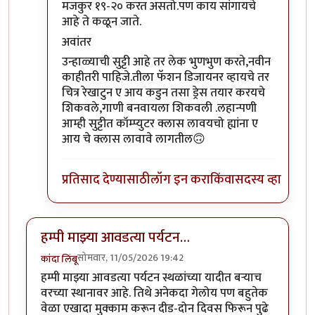
मजकुर १९-२० करत असतो.पण काय सांगायचे
आहे ते कळून जाते.
अवांतर
उन्हाळ्याची सुट्टी आहे तर लेक भुणभुण करते,नवीन
काहीतरी पाहिजे.तीला फॅशन डिजायनर व्हायचे तर
चित्र रेखाटुन ए आय कडुन तसा ड्रेस तयार करयचे
शिकवले,गाणी बनवायला शिकवली .लहान्पणी
आम्ही सुट्टीत कॉम्प्युटर क्लास लावयचो ह्यांना ए
आय चे क्लास लावावे लागतील🙃
प्रतिसाद देण्यासाठी
लॉग इन करा
किंवा
सदस्य व्हा
हम्पी माझ्या आवडत्या पर्यटन…
सोमवार, 11/05/2026 19:42
कांदा लिंबू
हम्पी माझ्या आवडत्या पर्यटन स्थळांच्या यादीत बऱ्याच
वरच्या स्थानावर आहे.‌ तिथे अनेकदा गेलोय पण बहुतेक
वेळा एखादा मुक्काम करून दीड-दोन दिवस फिरून पुढे