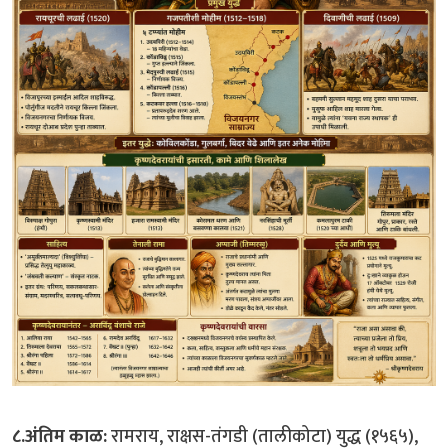
८.अंतिम काळ:
रामराय, राक्षस-तंगडी (तालीकोटा) युद्ध (१५६५),