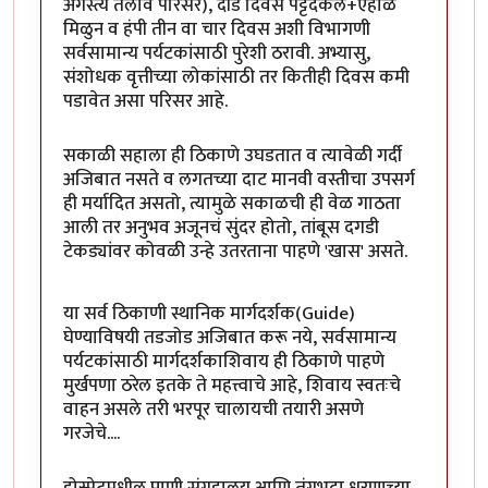
अगस्त्य तलाव परिसर), दीड दिवस पट्टदकल+ऐहोळे
मिळुन व हंपी तीन वा चार दिवस अशी विभागणी
सर्वसामान्य पर्यटकांसाठी पुरेशी ठरावी. अभ्यासु,
संशोधक वृत्तीच्या लोकांसाठी तर कितीही दिवस कमी
पडावेत असा परिसर आहे.
सकाळी सहाला ही ठिकाणे उघडतात व त्यावेळी गर्दी
अजिबात नसते व लगतच्या दाट मानवी वस्तीचा उपसर्ग
ही मर्यादित असतो, त्यामुळे सकाळची ही वेळ गाठता
आली तर अनुभव अजूनचं सुंदर होतो, तांबूस दगडी
टेकड्यांवर कोवळी उन्हे उतरताना पाहणे 'खास' असते.
या सर्व ठिकाणी स्थानिक मार्गदर्शक(Guide)
घेण्याविषयी तडजोड अजिबात करू नये, सर्वसामान्य
पर्यटकांसाठी मार्गदर्शकाशिवाय ही ठिकाणे पाहणे
मुर्खपणा ठरेल इतके ते महत्त्वाचे आहे, शिवाय स्वतःचे
वाहन असले तरी भरपूर चालायची तयारी असणे
गरजेचे....