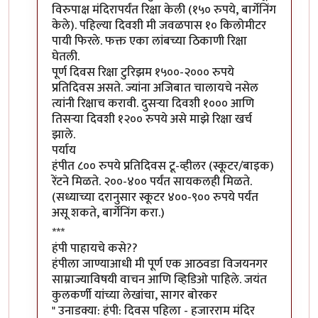
विरुपाक्ष मंदिरापर्यंत रिक्षा केली (१५० रुपये, बार्गेनिंग
केले). पहिल्या दिवशी मी जवळपास १० किलोमीटर
पायी फिरले. फक्त एका लांबच्या ठिकाणी रिक्षा
घेतली.
पूर्ण दिवस रिक्षा टुरिझम १५००-२००० रुपये
प्रतिदिवस असते. ज्यांना अजिबात चालायचे नसेल
त्यांनी रिक्षाच करावी. दुसऱ्या दिवशी १००० आणि
तिसऱ्या दिवशी १२०० रुपये असे माझे रिक्षा खर्च
झाले.
पर्याय
हंपीत ८०० रुपये प्रतिदिवस टू-व्हीलर (स्कूटर/बाइक)
रेंटने मिळते. २००-४०० पर्यंत सायकलही मिळते.
(सध्याच्या दरानुसार स्कूटर ४००-९०० रुपये पर्यंत
असू शकते, बार्गेनिंग करा.)
***
हंपी पाहायचे कसे??
हंपीला जाण्याआधी मी पूर्ण एक आठवडा विजयनगर
साम्राज्याविषयी वाचन आणि व्हिडिओ पाहिले. जयंत
कुलकर्णी यांच्या लेखांचा, सागर बोरकर
" उनाडक्या: हंपी: दिवस पहिला - हजारराम मंदिर