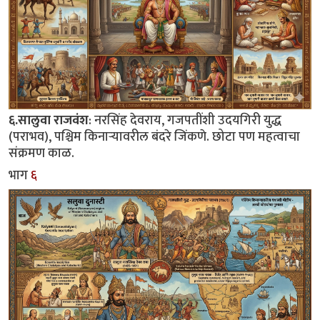
६.सालुवा राजवंश
: नरसिंह देवराय, गजपतींशी उदयगिरी युद्ध
(पराभव), पश्चिम किनाऱ्यावरील बंदरे जिंकणे. छोटा पण महत्वाचा
संक्रमण काळ.
भाग
६