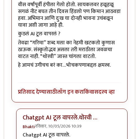
वीस वर्षांपूर्वी हंपीला गेलो होतो. सायकलवर हळूहळू
सगळं नीट बघत तीन दिवस हिंडलो पण किमान आठवडा
हवा. अभिमान आणि दुःख या दोनही भावना उचंबळून
यावा अशी जागा आहे ही.
कुठलं AI टूल वापरलं ?
तेवढा “गरिमा” शब्द मला का नेहमी खटकतो कुणास
ठाऊक. संस्कृतोद्भव असला तरी मराठीला जवळचा
वाटत नाही. “थोरवी” जास्त चांगला वाटतो.
हे आमचं उगीचच बरं का…भोचकपणाबद्दल क्षमस्व.
प्रतिसाद देण्यासाठी
लॉग इन करा
किंवा
सदस्य व्हा
Chatgpt AI टूल वापरले.थोरवी …
रविवार, 10/05/2026 10:39
Bhakti
In reply to
सुंदर…
by
किल्लेदार
Chatgpt AI टूल वापरले.