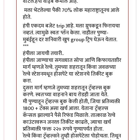
वाटले.हंपी वाईब कमाल आहे.
मला भेटलेल्या पैकी 70% लोक महाराष्ट्रातूनच आले
होते.
हंपी एकदम बजेट trip आहे. मला ग्रुपकडून फिरायचा
नव्हतं. त्यामुळे स्वतः प्लॅन केला. नाहीतर पुण्या-
मुबंईहून दर शनिवारी खुप group ट्रिप घेऊन येतात.
***
हंपीला जायची तयारी..
हंपीला जाण्याचा सगळ्यात सोपा आणि किफायतशीर
मार्ग म्हणजे रेल्वे. तुमच्या शहरातून किंवा जवळच्या
रेल्वे स्टेशनमधून होसपेटे या स्टेशनचे तिकीट बुक
करा.
दुसरा मार्ग म्हणजे तुमच्या शहरातून ट्रॅव्हल्स बुक
करणे. स्वतःच्या वाहनाने बाय रोडही जाता येते.
मी पुण्याहून ट्रॅव्हल्स बुक केली होती, जिचा प्रतिव्यक्ती
1800 + टॅक्स असा खर्च आला. येताना ट्रॅव्हल्स
कॅन्सल झाल्याने पैसे रिफंड मिळाले. तात्काळ रेल्वे
काउंटरवरून जनरल तिकीट काढले, ज्याचा खर्च
प्रतिव्यक्ती फक्त २२० रुपये पुण्यापर्यंत होता.
रेल्वे किंवा ट्रॅव्हल्सने तुम्ही होसपेटेला पोहोचता. तिथून