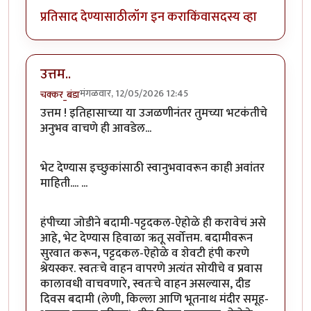
प्रतिसाद देण्यासाठी
लॉग इन करा
किंवा
सदस्य व्हा
उत्तम..
मंगळवार, 12/05/2026 12:45
चक्कर_बंडा
उत्तम ! इतिहासाच्या या उजळणीनंतर तुमच्या भटकंतीचे
अनुभव वाचणे ही आवडेल...
भेट देण्यास इच्छुकांसाठी स्वानुभवावरून काही अवांतर
माहिती.... ...
हंपीच्या जोडीने बदामी-पट्टदकल-ऐहोळे ही करावेचं असे
आहे, भेट देण्यास हिवाळा ऋतू सर्वोत्तम. बदामीवरून
सुरवात करून, पट्टदकल-ऐहोळे व शेवटी हंपी करणे
श्रेयस्कर. स्वतःचे वाहन वापरणे अत्यंत सोयीचे व प्रवास
कालावधी वाचवणारे, स्वतःचे वाहन असल्यास, दीड
दिवस बदामी (लेणी, किल्ला आणि भूतनाथ मंदीर समूह-