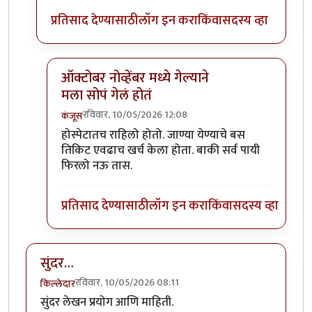
प्रतिसाद देण्यासाठी
लॉग इन करा
किंवा
सदस्य व्हा
ऑक्टोबर नोव्हेंबर मध्ये गेल्याने
मला सोपं गेलं होतं
रविवार, 10/05/2026 12:08
कंजूस
In reply to
नाही फक्त हंपी(अडीच दिवस)…
by
Bhakti
होस्पेटातच राहिलो होतो. जाण्या येण्याचे बस
तिकिट एवढाच खर्च केला होता. बाकी सर्व पायी
फिरलो नऊ तास.
प्रतिसाद देण्यासाठी
लॉग इन करा
किंवा
सदस्य व्हा
सुंदर…
रविवार, 10/05/2026 08:11
किल्लेदार
सुंदर लेखन प्रयोग आणि माहिती.