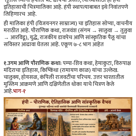
 तूर्तास ज्यांना हंपीला भेट द्यायची असेल, त्यांच्यासाठी ही हंपी 
इतिहासाची चित्रमालिका आहे. हंपी स्थापत्याबाबत इथे निवांतपणे 
लिहिणारच  आहे.
ही मालिका हंपी (विजयनगर साम्राज्य) चा इतिहास सोप्या, वाचनीय 
मराठीत आहे. पौराणिक कथा, राजवंश (संगम → सालुवा → तुलुवा 
→ आरविडू), युद्धे, राजकीय डावपेच आणि सांस्कृतिक पैलू यांचा 
सविस्तर आढावा घेतला आहे. एकूण ७-८ भाग आहेत
१.उगम आणि पौराणिक कथा
: पम्पा-शिव कथा, हेमाकुटा, विरुपाक्ष
मंदिराचा इतिहास, किष्किंधा (रामायण काळ) यांचा उल्लेख.
चालुक्य, होयसळ, कंपिली राजवटींचा परिचय. उत्तर भारतातील
मुस्लिम आक्रमणे आणि दक्षिणेतील धोका याचे चित्रण केले
आहे.
भाग-१