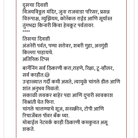
दुसऱ्या दिवशी
विजयविठ्ठल मंदिर, जुना राजवाडा परिसर, प्रसन्न
विरुपाक्ष, म्युझियम, कोरॅकल राईड आणि सूर्यास्त
तुंगभद्रा किनारी किंवा हेमकूट पर्वतावर.
****
तिसऱ्या दिवशी
अंजनेरी पर्वत, पम्पा सरोवर, शबरी गुहा, अनगुंडी
किल्ला पाहायचे.
अतिरिक्त टिप्स
बार्गेनिंग सर्व ठिकाणी करा,राहणे, रिक्षा, टू-व्हीलर,
सर्व काहीत.😅
उन्हाळ्यात गर्दी कमी असते, त्यामुळे चांगले डील आणि
शांत अनुभव मिळतो.
सकाळी लवकर बाहेर पडा आणि दुपारी सावकाश
विश्रांती घेत फिरा.
चांगले चालण्याचे शूज, सनस्क्रीन, टोपी आणि
रिचार्जेबल पॉवर बँक घ्या.
मोबाईल नेटवर्क काही ठिकाणी कमकुवत असू
शकते.