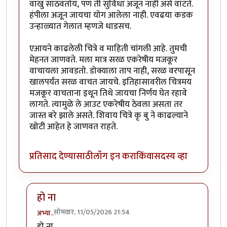
वाखु साठवतोय, पण ती सुविधा अजून नाही असे वाटते.
हंपीला अजून जायचा योग आलेला नाही. एवढया कडक
उन्हाळ्यात गेलात म्हणजे धाडसच.
एआयने काढलेली चित्रे व माहिती चांगली आहे. तुमची
मेहनत जाणवते. मला मात्र सरळ एकरेषीय मजकूर
वाचायला आवडतो. डोक्याला ताप नाही, सरळ वरपासून
खालपर्यंत सरळ वाचत जायचे. इतिहासावरील चित्रमय
मजकूर वाचताना इथून तिथे जायचा निर्णय घेत रहावे
लागते. त्यामुळे ले आउट एकरेषीय ठेवला असता तर
जास्त बरे झाले असते. शिवाय चित्रे कृ बु ने काढल्याने
खोटी आहेत हे जाणवत राहते.
प्रतिसाद देण्यासाठी
लॉग इन करा
किंवा
सदस्य व्हा
हो ना
सोमवार, 11/05/2026 21:54
अभ्या..
In reply to
लेख अभ्यासपूर्ण झालाय
by
स्वधर्म
हो ना,