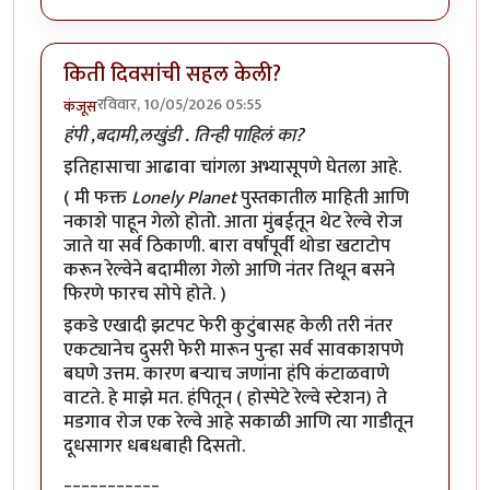
किती दिवसांची सहल केली?
रविवार, 10/05/2026 05:55
कंजूस
हंपी ,बदामी,लखुंडी . तिन्ही पाहिलं का?
इतिहासाचा आढावा चांगला अभ्यासूपणे घेतला आहे.
( मी फक्त
Lonely Planet
पुस्तकातील माहिती आणि
नकाशे पाहून गेलो होतो. आता मुंबईतून थेट रेल्वे रोज
जाते या सर्व ठिकाणी. बारा वर्षांपूर्वी थोडा खटाटोप
करून रेल्वेने बदामीला गेलो आणि नंतर तिथून बसने
फिरणे फारच सोपे होते. )
इकडे एखादी झटपट फेरी कुटुंबासह केली तरी नंतर
एकट्यानेच दुसरी फेरी मारून पुन्हा सर्व सावकाशपणे
बघणे उत्तम. कारण बऱ्याच जणांना हंपि कंटाळवाणे
वाटते. हे माझे मत. हंपितून ( होस्पेटे रेल्वे स्टेशन) ते
मडगाव रोज एक रेल्वे आहे सकाळी आणि त्या गाडीतून
दूधसागर धबधबाही दिसतो.
___________