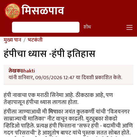
Skip to main content
मिसळपाव
शोध
शोध
मुख्य पान
भटकंती
हंपीचा ध्यास -हंपी इतिहास
लेखक
Bhakti
यांनी शनिवार, 09/05/2026 12:47 या दिवशी प्रकाशित केले.
हंपी नावाचा एक मराठी सिनेमा आहे. ठीकठाक आहे, पण 
तेव्हापासून हंपीचा ध्यास लागला होता.
हंपीला जाण्याआधी मी 
मिपा
वर जयंत कुलकर्णी यांची "विजयनगर 
साम्राज्याची मालिका" नीट वाचून काढली. युट्युबवर शेकडो 
व्हिडिओ पाहिले. प्रत्यक्ष हंपी फिरताना "सफर हंपी - बदामीची आणि 
गदग परिसराची" हे आशुतोष बापट यांचे पुस्तक सतत सोबत होते. 