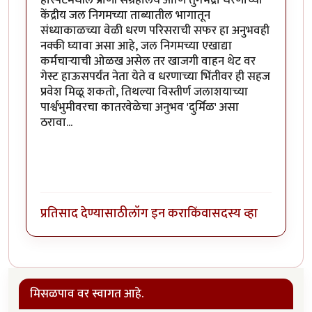
होस्पेटमधील प्राणी संग्रहालय आणि तुंगभद्रा धरणाच्या
केंद्रीय जल निगमच्या ताब्यातील भागातून
संध्याकाळच्या वेळी धरण परिसराची सफर हा अनुभवही
नक्की घ्यावा असा आहे, जल निगमच्या एखाद्या
कर्मचाऱ्याची ओळख असेल तर खाजगी वाहन थेट वर
गेस्ट हाऊसपर्यंत नेता येते व धरणाच्या भिंतीवर ही सहज
प्रवेश मिळू शकतो, तिथल्या विस्तीर्ण जलाशयाच्या
पार्श्वभुमीवरचा कातरवेळेचा अनुभव 'दुर्मिळ' असा
ठरावा...
प्रतिसाद देण्यासाठी
लॉग इन करा
किंवा
सदस्य व्हा
मिसळपाव वर स्वागत आहे.