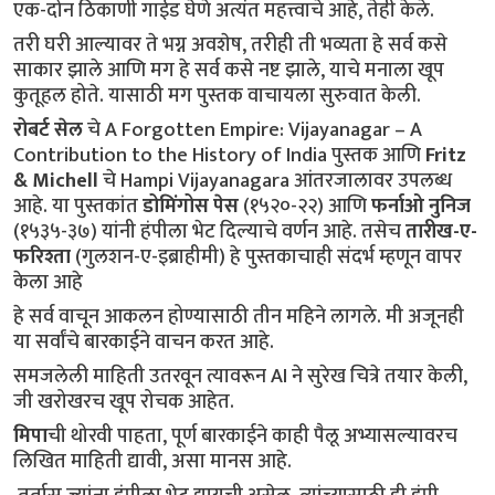
एक-दोन ठिकाणी गाईड घेणे अत्यंत महत्त्वाचे आहे, तेही केले.
तरी घरी आल्यावर ते भग्न अवशेष, तरीही ती भव्यता हे सर्व कसे 
साकार झाले आणि मग हे सर्व कसे नष्ट झाले, याचे मनाला खूप 
कुतूहल होते. यासाठी मग पुस्तक वाचायला सुरुवात केली.
रोबर्ट सेल
 चे A Forgotten Empire: Vijayanagar – A 
Contribution to the History of India पुस्तक आणि 
Fritz 
& Michell
 चे Hampi Vijayanagara आंतरजालावर उपलब्ध 
आहे. या पुस्तकांत 
डोमिंगोस पेस
 (१५२०-२२) आणि 
फर्नाओ नुनिज
(१५३५-३७) यांनी हंपीला भेट दिल्याचे वर्णन आहे. तसेच 
तारीख-ए-
फरिश्ता
 (गुलशन-ए-इब्राहीमी) हे पुस्तकाचाही संदर्भ म्हणून वापर 
केला आहे
हे सर्व वाचून आकलन होण्यासाठी तीन महिने लागले. मी अजूनही 
या सर्वांचे बारकाईने वाचन करत आहे.
समजलेली माहिती उतरवून त्यावरून AI ने सुरेख चित्रे तयार केली, 
जी खरोखरच खूप रोचक आहेत.
मिपा
ची थोरवी पाहता, पूर्ण बारकाईने काही पैलू अभ्यासल्यावरच 
लिखित माहिती द्यावी, असा मानस आहे.