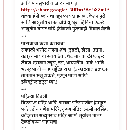
आणि पानसुपारी बाजार - भाग ३
https://share.google/L3HFbci3Aq3iXZmL5
"
यांच्या हंपी ब्लॉगचा खूप फायदा झाला. केतन पुरी
आणि आशुतोष बापट यांचे यूट्यूब व्हिडिओ ऐकले.
आशुतोष बापट यांचे हंपीवरचे पुस्तकही विकत घेतले.
***
पोटोबाचा कसा करायचा
सकाळी भरपेट नाश्ता-ब्रंच (इडली, डोसा, उत्तपा,
वडा) करायची सवय ठेवा. थेट सायंकाळी ५-६ ला
जेवण. दरम्यान ज्यूस, रस, आयस्क्रीम, फळे आणि
भरपूर पाणी — हायड्रेटेड राहा. (उन्हाळ्यात ४०°C+
तापमान असू शकते, म्हणून पाणी आणि
इलेक्ट्रोलाइट्स घ्या.)
***
पहिल्या दिवशी
विरुपाक्ष मंदिर आणि त्याच्या परिसरातील हेमकूट
पर्वत, दोन गणेश मंदिरे, कृष्ण मंदिर, लक्ष्मी नरसिंह,
कोंदडराम अच्युतराय मंदिर आणि सूर्यास्त मातंग
टेकडीवरून पाहायचा.
***