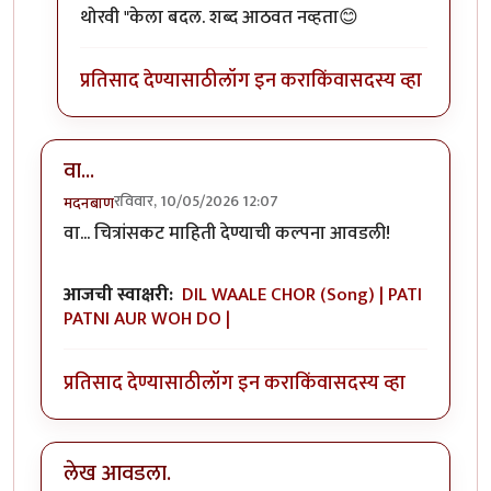
थोरवी "केला बदल. शब्द आठवत नव्हता😊
प्रतिसाद देण्यासाठी
लॉग इन करा
किंवा
सदस्य व्हा
वा...
रविवार, 10/05/2026 12:07
मदनबाण
वा... चित्रांसकट माहिती देण्याची कल्पना आवडली!
आजची स्वाक्षरी:
DIL WAALE CHOR (Song) | PATI
PATNI AUR WOH DO |
प्रतिसाद देण्यासाठी
लॉग इन करा
किंवा
सदस्य व्हा
लेख आवडला.