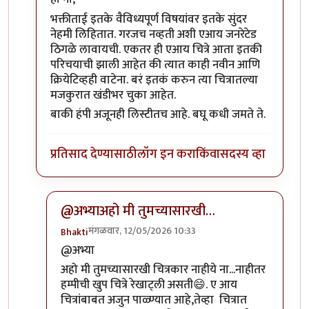
भक्तीताई इतके वैविध्यपूर्ण विषयांवर इतके सुंदर
नेहमी लिहितात. गरजच नव्हती अशी एआय जनरेटेड
ठिगळे लावायची. एकतर ही एआय चित्रे आता इतकी
परिचयाची झाली आहेत की त्यात काही नवीन आणि
क्रियेटिव्हही वाटेना. बरं इतकं करुन त्या चित्रातल्या
मजकुरात खंडीभर चुका आहेत.
बाकी हंपी अजूनही लिस्टीतच आहे. बघू कधी जमते ते.
प्रतिसाद देण्यासाठी
लॉग इन करा
किंवा
सदस्य व्हा
@अभ्याअहो मी तुमच्यासारखी…
मंगळवार, 12/05/2026 10:33
Bhakti
In reply to
हो ना
by
अभ्या..
@अभ्या
अहो मी तुमच्यासारखी चित्रकार नाहीये ना...नाहीतर
हम्पीची खुप चित्रे रेखाट्ली असती😄. ए आय
चित्रांबाबत अजुन पाळ्ण्यात आहे,तेव्हा चित्रात