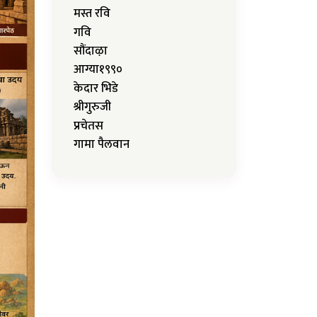
मस्त रवि
गवि
सौंदाऴा
आग्या१९९०
केदार भिडे
श्रीगुरुजी
प्रचेतस
गामा पैलवान