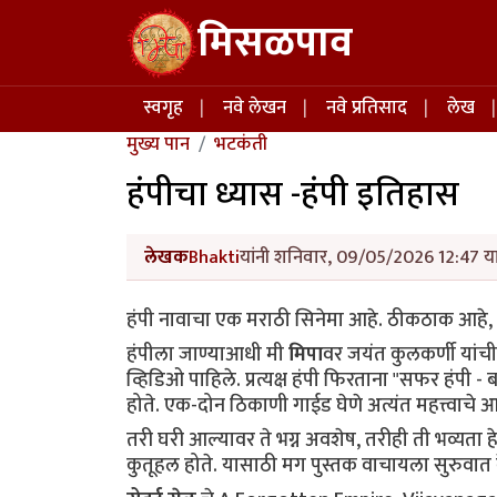
Skip to main content
मिसळपाव
Main navigation
स्वगृह
नवे लेखन
नवे प्रतिसाद
लेख
मुख्य पान
भटकंती
हंपीचा ध्यास -हंपी इतिहास
लेखक
Bhakti
यांनी शनिवार, 09/05/2026 12:47 या
हंपी नावाचा एक मराठी सिनेमा आहे. ठीकठाक आहे, प
हंपीला जाण्याआधी मी 
मिपा
वर जयंत कुलकर्णी यांची
व्हिडिओ पाहिले. प्रत्यक्ष हंपी फिरताना "सफर हंप
होते. एक-दोन ठिकाणी गाईड घेणे अत्यंत महत्त्वाचे आह
तरी घरी आल्यावर ते भग्न अवशेष, तरीही ती भव्यता ह
कुतूहल होते. यासाठी मग पुस्तक वाचायला सुरुवात 