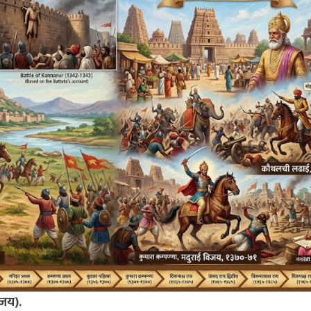
िजय).