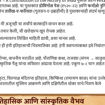
r – A Contribution to the History of India पुस्तक आणि 
Fritz
लब्ध आहे. या पुस्तकांत 
डोमिंगोस पेस
 (१५२०-२२) आणि 
फर्नाओ नु
सेच 
तारीख-ए-फरिश्ता
 (गुलशन-ए-इब्राहीमी) हे पुस्तकाचाही संदर्भ म्हणू
 मी अजूनही या सर्वांचे बारकाईने वाचन करत आहे.
्रे तयार केली, जी खरोखरच खूप रोचक आहेत.
्यासल्यावरच लिखित माहिती द्यावी, असा मानस आहे.
सोप्या, वाचनीय मराठीत आहे. पौराणिक कथा, राजवंश (संगम → सालुव
ंस्कृतिक पैलू यांचा सविस्तर आढावा घेतला आहे. एकूण ७-८ भाग आहेत
कुटा, विरुपाक्ष मंदिराचा इतिहास, किष्किंधा (रामायण काळ) यांचा उल्ल
भारतातील मुस्लिम आक्रमणे आणि दक्षिणेतील धोका याचे चित्रण केले