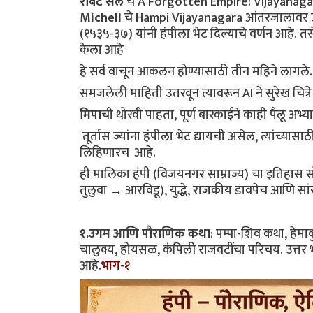
रोबर्ट सेल
 चे A Forgotten Empire: Vijayanaga
Michell
 चे Hampi Vijayanagara आंतरजालावर उप
(१५३५-३७) यांनी हंपीला भेट दिल्याचे वर्णन आहे. त
केला आहे
हे सर्व वाचून आकलन होण्यासाठी तीन महिने लागले.
समजलेली माहिती उतरवून त्यावरून AI ने सुरेख चित
मिपा
ची थोरवी पाहता, पूर्ण बारकाईने काही पैलू अभ
 तूर्तास ज्यांना हंपीला भेट द्यायची असेल, त्यांच्यासाठी ही हंपी इतिहासाची चित्रमालिका आहे. हंपी स्थापत्याबाबत इथे निवांतपणे 
लिहिणारच  आहे.
ही मालिका हंपी (विजयनगर साम्राज्य) चा इतिहास 
तुलुवा → आरविडू), युद्धे, राजकीय डावपेच आणि सा
१.उगम आणि पौराणिक कथा
: पम्पा-शिव कथा, हेमा
चालुक्य, होयसळ, कंपिली राजवटींचा परिचय. उत्तर 
आहे.
भाग-१