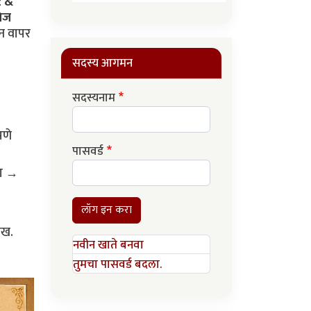
 & 
निज
न वापर 
सदस्य आगमन
सदस्यनाम
पासवर्ड
ा → 
लॉग इन करा
ेख.
नवीन खाते बनवा
तुमचा पासवर्ड बदला.