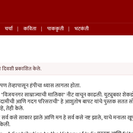
चर्चा
कविता
पाककृती
भटकंती
 दिवशी प्रकाशित केले.
ण तेव्हापासून हंपीचा ध्यास लागला होता.
 "विजयनगर साम्राज्याची मालिका" नीट वाचून काढली. युट्युबवर शेकडो
ी - बदामीची आणि गदग परिसराची" हे आशुतोष बापट यांचे पुस्तक सतत स
े, तेही केले.
े सर्व कसे साकार झाले आणि मग हे सर्व कसे नष्ट झाले, याचे मनाला खूप
केली.