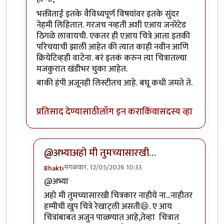
भक्तीताई इतके वैविध्यपूर्ण विषयांवर इतके सुंदर
नेहमी लिहितात. गरजच नव्हती अशी एआय जनरेटेड
ठिगळे लावायची. एकतर ही एआय चित्रे आता इतकी
परिचयाची झाली आहेत की त्यात काही नवीन आणि
क्रियेटिव्हही वाटेना. बरं इतकं करुन त्या चित्रातल्या
मजकुरात खंडीभर चुका आहेत.
बाकी हंपी अजूनही लिस्टीतच आहे. बघू कधी जमते ते.
प्रतिसाद देण्यासाठी
लॉग इन करा
किंवा
सदस्य व्हा
@अभ्याअहो मी तुमच्यासारखी…
मंगळवार, 12/05/2026 10:33
Bhakti
In reply to
हो ना
by
अभ्या..
@अभ्या
अहो मी तुमच्यासारखी चित्रकार नाहीये ना...नाहीतर
हम्पीची खुप चित्रे रेखाट्ली असती😄. ए आय
चित्रांबाबत अजुन पाळ्ण्यात आहे,तेव्हा चित्रात