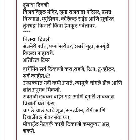
दुसऱ्या दिवशी
विजयविठ्ठल मंदिर, जुना राजवाडा परिसर, प्रसन्न
विरुपाक्ष, म्युझियम, कोरॅकल राईड आणि सूर्यास्त
तुंगभद्रा किनारी किंवा हेमकूट पर्वतावर.
****
तिसऱ्या दिवशी
अंजनेरी पर्वत, पम्पा सरोवर, शबरी गुहा, अनगुंडी
किल्ला पाहायचे.
अतिरिक्त टिप्स
बार्गेनिंग सर्व ठिकाणी करा,राहणे, रिक्षा, टू-व्हीलर,
सर्व काहीत.😅
उन्हाळ्यात गर्दी कमी असते, त्यामुळे चांगले डील आणि
शांत अनुभव मिळतो.
सकाळी लवकर बाहेर पडा आणि दुपारी सावकाश
विश्रांती घेत फिरा.
चांगले चालण्याचे शूज, सनस्क्रीन, टोपी आणि
रिचार्जेबल पॉवर बँक घ्या.
मोबाईल नेटवर्क काही ठिकाणी कमकुवत असू
शकते.