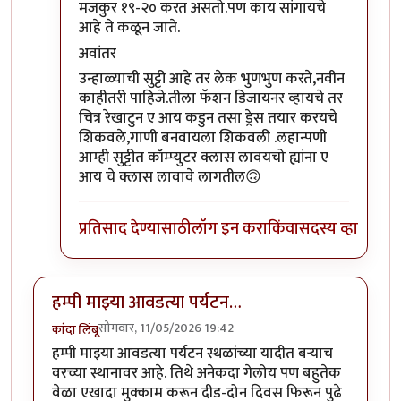
मजकुर १९-२० करत असतो.पण काय सांगायचे
आहे ते कळून जाते.
अवांतर
उन्हाळ्याची सुट्टी आहे तर लेक भुणभुण करते,नवीन
काहीतरी पाहिजे.तीला फॅशन डिजायनर व्हायचे तर
चित्र रेखाटुन ए आय कडुन तसा ड्रेस तयार करयचे
शिकवले,गाणी बनवायला शिकवली .लहान्पणी
आम्ही सुट्टीत कॉम्प्युटर क्लास लावयचो ह्यांना ए
आय चे क्लास लावावे लागतील🙃
प्रतिसाद देण्यासाठी
लॉग इन करा
किंवा
सदस्य व्हा
हम्पी माझ्या आवडत्या पर्यटन…
सोमवार, 11/05/2026 19:42
कांदा लिंबू
हम्पी माझ्या आवडत्या पर्यटन स्थळांच्या यादीत बऱ्याच
वरच्या स्थानावर आहे.‌ तिथे अनेकदा गेलोय पण बहुतेक
वेळा एखादा मुक्काम करून दीड-दोन दिवस फिरून पुढे