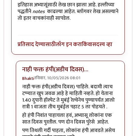
इतिहास अभ्यासूंसाठी लेख छान झाला आहे. हल्लीच्या
पद्धतीने
notes
काढल्या आहेत. ब्लॉगवर लेख असल्याने
तो इतर वाचकांनाही सापडेल.
प्रतिसाद देण्यासाठी
लॉग इन करा
किंवा
सदस्य व्हा
नाही फक्त हंपी(अडीच दिवस)…
रविवार, 10/05/2026 08:01
Bhakti
In reply to
किती दिवसांची सहल केली?
by
कंजूस
नाही फक्त हंपी(अडीच दिवस) पाहिले. बदामी त्याच
टप्प्यात खुप जवळ आहे हे माहिती नव्हते. हो येताना
1.40 दुपारी हॉस्पेट ते मुबंई रेल्वेनेच पुण्यापर्यंत आलो
रात्री 1 वाजता तीच मुबंईल पहाट 5 ला पोहचते .
हो हंपी निवांत पाहायला हवं, अभ्यासू लोकांना एक
सात दिवस पुरतील. पण दोन दिवस पुरेसे आहेत.
पण तिथली गर्दी पाहता, लोकांना हंपी आवडते असेच