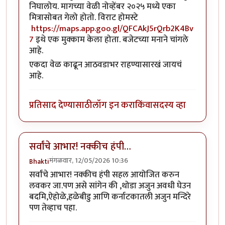
निघालोय.‌ मागच्या वेळी नोव्हेंबर २०२५ मध्ये एका
मित्रासोबत गेलो होतो.‌ विराट होमस्टे
https://maps.app.goo.gl/QFCAkJ5rQrb2K4Bv
7
इथे एक मुक्काम केला होता. बजेटच्या मनाने चांगले
आहे.
एकदा वेळ काढून आठवडाभर राहण्यासारखं जायचं
आहे.‌
प्रतिसाद देण्यासाठी
लॉग इन करा
किंवा
सदस्य व्हा
सर्वांचे आभार! नक्कीच हंपी…
मंगळवार, 12/05/2026 10:36
Bhakti
सर्वांचे आभार! नक्कीच हंपी सहल आयोजित करुन
लवकर जा.पण असे सांगेन की ,थोडा अजुन अवधी घेउन
बदमि,ऐहोळे,हळेबीडु आणि कर्नाटकातली अजुन मन्दिरे
पण तेव्हाच पहा.