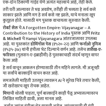
एक-दोन ठिकाणी गाईड घेणे अत्यंत महत्त्वाचे आहे, तेही केले.
तरी घरी आल्यावर ते भग्न अवशेष, तरीही ती भव्यता हे सर्व कसे 
साकार झाले आणि मग हे सर्व कसे नष्ट झाले, याचे मनाला खूप 
कुतूहल होते. यासाठी मग पुस्तक वाचायला सुरुवात केली.
रोबर्ट सेल
 चे A Forgotten Empire: Vijayanagar – A 
Contribution to the History of India पुस्तक आणि 
Fritz 
& Michell
 चे Hampi Vijayanagara आंतरजालावर उपलब्ध 
आहे. या पुस्तकांत 
डोमिंगोस पेस
 (१५२०-२२) आणि 
फर्नाओ नुनिज
(१५३५-३७) यांनी हंपीला भेट दिल्याचे वर्णन आहे. तसेच 
तारीख-ए-
फरिश्ता
 (गुलशन-ए-इब्राहीमी) हे पुस्तकाचाही संदर्भ म्हणून वापर 
केला आहे
हे सर्व वाचून आकलन होण्यासाठी तीन महिने लागले. मी अजूनही 
या सर्वांचे बारकाईने वाचन करत आहे.
समजलेली माहिती उतरवून त्यावरून AI ने सुरेख चित्रे तयार केली, 
जी खरोखरच खूप रोचक आहेत.
मिपा
ची थोरवी पाहता, पूर्ण बारकाईने काही पैलू अभ्यासल्यावरच 
लिखित माहिती द्यावी, असा मानस आहे.