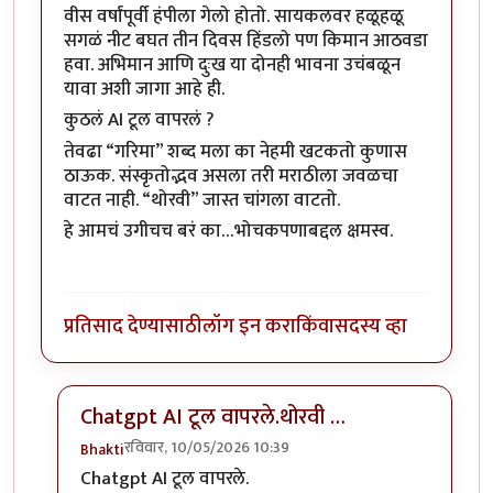
वीस वर्षांपूर्वी हंपीला गेलो होतो. सायकलवर हळूहळू
सगळं नीट बघत तीन दिवस हिंडलो पण किमान आठवडा
हवा. अभिमान आणि दुःख या दोनही भावना उचंबळून
यावा अशी जागा आहे ही.
कुठलं AI टूल वापरलं ?
तेवढा “गरिमा” शब्द मला का नेहमी खटकतो कुणास
ठाऊक. संस्कृतोद्भव असला तरी मराठीला जवळचा
वाटत नाही. “थोरवी” जास्त चांगला वाटतो.
हे आमचं उगीचच बरं का…भोचकपणाबद्दल क्षमस्व.
प्रतिसाद देण्यासाठी
लॉग इन करा
किंवा
सदस्य व्हा
Chatgpt AI टूल वापरले.थोरवी …
रविवार, 10/05/2026 10:39
Bhakti
In reply to
सुंदर…
by
किल्लेदार
Chatgpt AI टूल वापरले.