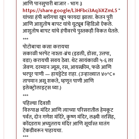
आणि पानसुपारी बाजार - भाग ३
https://share.google/L3HFbci3Aq3iXZmL5
"
यांच्या हंपी ब्लॉगचा खूप फायदा झाला. केतन पुरी
आणि आशुतोष बापट यांचे यूट्यूब व्हिडिओ ऐकले.
आशुतोष बापट यांचे हंपीवरचे पुस्तकही विकत घेतले.
***
पोटोबाचा कसा करायचा
सकाळी भरपेट नाश्ता-ब्रंच (इडली, डोसा, उत्तपा,
वडा) करायची सवय ठेवा. थेट सायंकाळी ५-६ ला
जेवण. दरम्यान ज्यूस, रस, आयस्क्रीम, फळे आणि
भरपूर पाणी — हायड्रेटेड राहा. (उन्हाळ्यात ४०°C+
तापमान असू शकते, म्हणून पाणी आणि
इलेक्ट्रोलाइट्स घ्या.)
***
पहिल्या दिवशी
विरुपाक्ष मंदिर आणि त्याच्या परिसरातील हेमकूट
पर्वत, दोन गणेश मंदिरे, कृष्ण मंदिर, लक्ष्मी नरसिंह,
कोंदडराम अच्युतराय मंदिर आणि सूर्यास्त मातंग
टेकडीवरून पाहायचा.
***