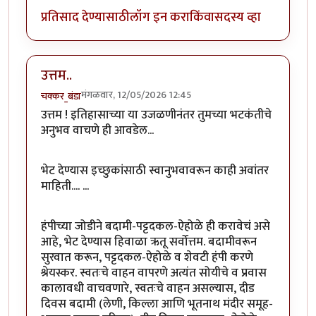
प्रतिसाद देण्यासाठी
लॉग इन करा
किंवा
सदस्य व्हा
उत्तम..
मंगळवार, 12/05/2026 12:45
चक्कर_बंडा
उत्तम ! इतिहासाच्या या उजळणीनंतर तुमच्या भटकंतीचे
अनुभव वाचणे ही आवडेल...
भेट देण्यास इच्छुकांसाठी स्वानुभवावरून काही अवांतर
माहिती.... ...
हंपीच्या जोडीने बदामी-पट्टदकल-ऐहोळे ही करावेचं असे
आहे, भेट देण्यास हिवाळा ऋतू सर्वोत्तम. बदामीवरून
सुरवात करून, पट्टदकल-ऐहोळे व शेवटी हंपी करणे
श्रेयस्कर. स्वतःचे वाहन वापरणे अत्यंत सोयीचे व प्रवास
कालावधी वाचवणारे, स्वतःचे वाहन असल्यास, दीड
दिवस बदामी (लेणी, किल्ला आणि भूतनाथ मंदीर समूह-