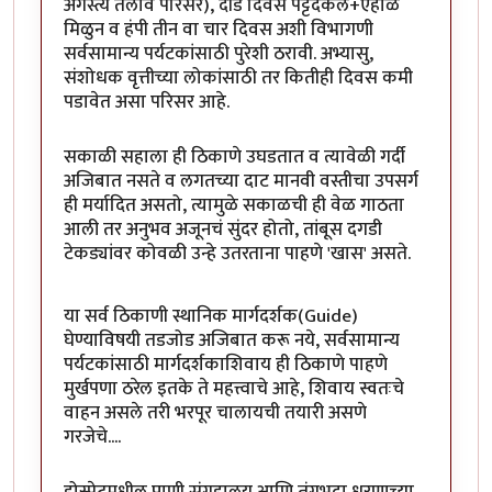
अगस्त्य तलाव परिसर), दीड दिवस पट्टदकल+ऐहोळे
मिळुन व हंपी तीन वा चार दिवस अशी विभागणी
सर्वसामान्य पर्यटकांसाठी पुरेशी ठरावी. अभ्यासु,
संशोधक वृत्तीच्या लोकांसाठी तर कितीही दिवस कमी
पडावेत असा परिसर आहे.
सकाळी सहाला ही ठिकाणे उघडतात व त्यावेळी गर्दी
अजिबात नसते व लगतच्या दाट मानवी वस्तीचा उपसर्ग
ही मर्यादित असतो, त्यामुळे सकाळची ही वेळ गाठता
आली तर अनुभव अजूनचं सुंदर होतो, तांबूस दगडी
टेकड्यांवर कोवळी उन्हे उतरताना पाहणे 'खास' असते.
या सर्व ठिकाणी स्थानिक मार्गदर्शक(Guide)
घेण्याविषयी तडजोड अजिबात करू नये, सर्वसामान्य
पर्यटकांसाठी मार्गदर्शकाशिवाय ही ठिकाणे पाहणे
मुर्खपणा ठरेल इतके ते महत्त्वाचे आहे, शिवाय स्वतःचे
वाहन असले तरी भरपूर चालायची तयारी असणे
गरजेचे....