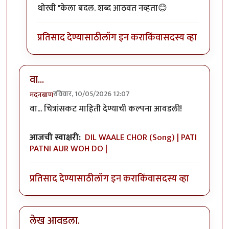
थोरवी "केला बदल. शब्द आठवत नव्हता😊
प्रतिसाद देण्यासाठी
लॉग इन करा
किंवा
सदस्य व्हा
वा...
रविवार, 10/05/2026 12:07
मदनबाण
वा... चित्रांसकट माहिती देण्याची कल्पना आवडली!
आजची स्वाक्षरी:
DIL WAALE CHOR (Song) | PATI
PATNI AUR WOH DO |
प्रतिसाद देण्यासाठी
लॉग इन करा
किंवा
सदस्य व्हा
लेख आवडला.