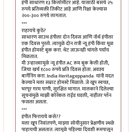
हंपी साधारण १३ किलोमीटर आहे. यासाठी बसचे २५
रुपये प्रतिव्यक्ती तिकीट आहे आणि रिक्षा केल्यास
२००-३०० रुपये लागतात.
***
राहायचे कुठे?
साधारण साउथ हंपीला दोन दिवस आणि नॉर्थ हंपीला
एक दिवस पुरतो. त्यामुळे दोन रात्री न्यू हंपी किंवा मूळ
हंपीत होमस्टे बुक करा. थेट जाऊनही चांगले पर्याय
मिळतात.
मी उन्हाळ्यामुळे न्यू हंपीत AC रूम बुक केली होती,
जिचा खर्च १८०० रुपये प्रति दिवस होता. अवश्य
बार्गेनिंग करा. India Heritageppanda यांनी मदत
केल्याने मला सम्राट होमस्टे मिळाले. जे खूप स्वच्छ,
भरपूर गरम पाणी, सुरक्षित भागात. मालकाने दिलेल्या
सूचनांमुळे माझी कोरॅकल राईड घडली, नाहीतर प्लॅन
फसला असता.
***
हंपीत फिरायचे कसे??
मला खूप निवांतपणे, माझ्या सोयीनुसार प्रेक्षणीय स्थळे
पाहायची असतात. त्यामुळे पहिल्या दिवशी रूमपासून