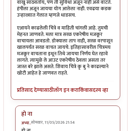
वाखु साठवतोय, पण ती सुविधा अजून नाही असे वाटते.
हंपीला अजून जायचा योग आलेला नाही. एवढया कडक
उन्हाळ्यात गेलात म्हणजे धाडसच.
एआयने काढलेली चित्रे व माहिती चांगली आहे. तुमची
मेहनत जाणवते. मला मात्र सरळ एकरेषीय मजकूर
वाचायला आवडतो. डोक्याला ताप नाही, सरळ वरपासून
खालपर्यंत सरळ वाचत जायचे. इतिहासावरील चित्रमय
मजकूर वाचताना इथून तिथे जायचा निर्णय घेत रहावे
लागते. त्यामुळे ले आउट एकरेषीय ठेवला असता तर
जास्त बरे झाले असते. शिवाय चित्रे कृ बु ने काढल्याने
खोटी आहेत हे जाणवत राहते.
प्रतिसाद देण्यासाठी
लॉग इन करा
किंवा
सदस्य व्हा
हो ना
सोमवार, 11/05/2026 21:54
अभ्या..
In reply to
लेख अभ्यासपूर्ण झालाय
by
स्वधर्म
हो ना,