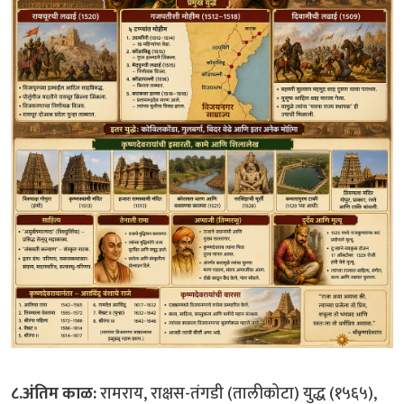
८.अंतिम काळ:
रामराय, राक्षस-तंगडी (तालीकोटा) युद्ध (१५६५),