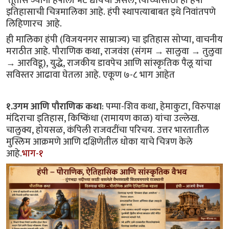
 तूर्तास ज्यांना हंपीला भेट द्यायची असेल, त्यांच्यासाठी ही हंपी 
इतिहासाची चित्रमालिका आहे. हंपी स्थापत्याबाबत इथे निवांतपणे 
लिहिणारच  आहे.
ही मालिका हंपी (विजयनगर साम्राज्य) चा इतिहास सोप्या, वाचनीय 
मराठीत आहे. पौराणिक कथा, राजवंश (संगम → सालुवा → तुलुवा 
→ आरविडू), युद्धे, राजकीय डावपेच आणि सांस्कृतिक पैलू यांचा 
सविस्तर आढावा घेतला आहे. एकूण ७-८ भाग आहेत
१.उगम आणि पौराणिक कथा
: पम्पा-शिव कथा, हेमाकुटा, विरुपाक्ष
मंदिराचा इतिहास, किष्किंधा (रामायण काळ) यांचा उल्लेख.
चालुक्य, होयसळ, कंपिली राजवटींचा परिचय. उत्तर भारतातील
मुस्लिम आक्रमणे आणि दक्षिणेतील धोका याचे चित्रण केले
आहे.
भाग-१