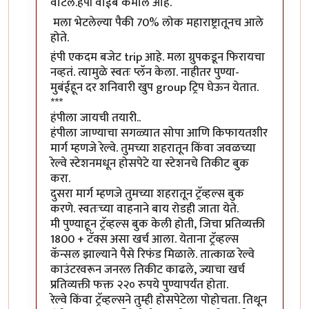
वाटले.हंपी वाईब कमाल आहे.
मला भेटलेल्या पैकी 70% लोक महाराष्ट्रातूनच आले
होते.
हंपी एकदम बजेट trip आहे. मला ग्रुपकडून फिरायचा
नव्हतं. त्यामुळे स्वतः प्लॅन केला. नाहीतर पुण्या-
मुबंईहून दर शनिवारी खुप group ट्रिप घेऊन येतात.
***
हंपीला जायची तयारी..
हंपीला जाण्याचा सगळ्यात सोपा आणि किफायतशीर
मार्ग म्हणजे रेल्वे. तुमच्या शहरातून किंवा जवळच्या
रेल्वे स्टेशनमधून होसपेटे या स्टेशनचे तिकीट बुक
करा.
दुसरा मार्ग म्हणजे तुमच्या शहरातून ट्रॅव्हल्स बुक
करणे. स्वतःच्या वाहनाने बाय रोडही जाता येते.
मी पुण्याहून ट्रॅव्हल्स बुक केली होती, जिचा प्रतिव्यक्ती
1800 + टॅक्स असा खर्च आला. येताना ट्रॅव्हल्स
कॅन्सल झाल्याने पैसे रिफंड मिळाले. तात्काळ रेल्वे
काउंटरवरून जनरल तिकीट काढले, ज्याचा खर्च
प्रतिव्यक्ती फक्त २२० रुपये पुण्यापर्यंत होता.
रेल्वे किंवा ट्रॅव्हल्सने तुम्ही होसपेटेला पोहोचता. तिथून