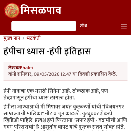
Skip to main content
मिसळपाव
शोध
शोध
मुख्य पान
भटकंती
हंपीचा ध्यास -हंपी इतिहास
लेखक
Bhakti
यांनी शनिवार, 09/05/2026 12:47 या दिवशी प्रकाशित केले.
हंपी नावाचा एक मराठी सिनेमा आहे. ठीकठाक आहे, पण 
तेव्हापासून हंपीचा ध्यास लागला होता.
हंपीला जाण्याआधी मी 
मिपा
वर जयंत कुलकर्णी यांची "विजयनगर 
साम्राज्याची मालिका" नीट वाचून काढली. युट्युबवर शेकडो 
व्हिडिओ पाहिले. प्रत्यक्ष हंपी फिरताना "सफर हंपी - बदामीची आणि 
गदग परिसराची" हे आशुतोष बापट यांचे पुस्तक सतत सोबत होते. 