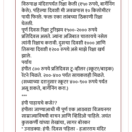
विरुपाक्ष मंदिरापर्यंत रिक्षा केली (१५० रुपये, बार्गेनिंग
केले). पहिल्या दिवशी मी जवळपास १० किलोमीटर
पायी फिरले. फक्त एका लांबच्या ठिकाणी रिक्षा
घेतली.
पूर्ण दिवस रिक्षा टुरिझम १५००-२००० रुपये
प्रतिदिवस असते. ज्यांना अजिबात चालायचे नसेल
त्यांनी रिक्षाच करावी. दुसऱ्या दिवशी १००० आणि
तिसऱ्या दिवशी १२०० रुपये असे माझे रिक्षा खर्च
झाले.
पर्याय
हंपीत ८०० रुपये प्रतिदिवस टू-व्हीलर (स्कूटर/बाइक)
रेंटने मिळते. २००-४०० पर्यंत सायकलही मिळते.
(सध्याच्या दरानुसार स्कूटर ४००-९०० रुपये पर्यंत
असू शकते, बार्गेनिंग करा.)
***
हंपी पाहायचे कसे??
हंपीला जाण्याआधी मी पूर्ण एक आठवडा विजयनगर
साम्राज्याविषयी वाचन आणि व्हिडिओ पाहिले. जयंत
कुलकर्णी यांच्या लेखांचा, सागर बोरकर
" उनाडक्या: हंपी: दिवस पहिला - हजारराम मंदिर