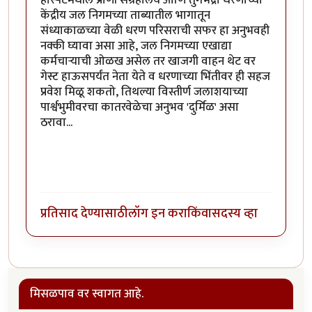
होस्पेटमधील प्राणी संग्रहालय आणि तुंगभद्रा धरणाच्या
केंद्रीय जल निगमच्या ताब्यातील भागातून
संध्याकाळच्या वेळी धरण परिसराची सफर हा अनुभवही
नक्की घ्यावा असा आहे, जल निगमच्या एखाद्या
कर्मचाऱ्याची ओळख असेल तर खाजगी वाहन थेट वर
गेस्ट हाऊसपर्यंत नेता येते व धरणाच्या भिंतीवर ही सहज
प्रवेश मिळू शकतो, तिथल्या विस्तीर्ण जलाशयाच्या
पार्श्वभुमीवरचा कातरवेळेचा अनुभव 'दुर्मिळ' असा
ठरावा...
प्रतिसाद देण्यासाठी
लॉग इन करा
किंवा
सदस्य व्हा
मिसळपाव वर स्वागत आहे.