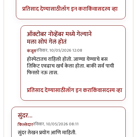
प्रतिसाद देण्यासाठी
लॉग इन करा
किंवा
सदस्य व्हा
ऑक्टोबर नोव्हेंबर मध्ये गेल्याने
मला सोपं गेलं होतं
रविवार, 10/05/2026 12:08
कंजूस
In reply to
नाही फक्त हंपी(अडीच दिवस)…
by
Bhakti
होस्पेटातच राहिलो होतो. जाण्या येण्याचे बस
तिकिट एवढाच खर्च केला होता. बाकी सर्व पायी
फिरलो नऊ तास.
प्रतिसाद देण्यासाठी
लॉग इन करा
किंवा
सदस्य व्हा
सुंदर…
रविवार, 10/05/2026 08:11
किल्लेदार
सुंदर लेखन प्रयोग आणि माहिती.