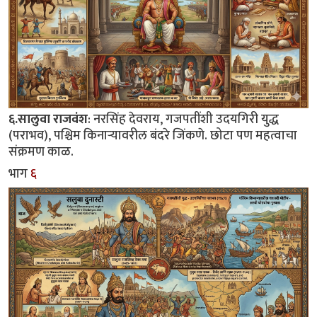
६.सालुवा राजवंश
: नरसिंह देवराय, गजपतींशी उदयगिरी युद्ध
(पराभव), पश्चिम किनाऱ्यावरील बंदरे जिंकणे. छोटा पण महत्वाचा
संक्रमण काळ.
भाग
६