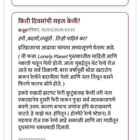
किती दिवसांची सहल केली?
रविवार, 10/05/2026 05:55
कंजूस
हंपी ,बदामी,लखुंडी . तिन्ही पाहिलं का?
इतिहासाचा आढावा चांगला अभ्यासूपणे घेतला आहे.
( मी फक्त
Lonely Planet
पुस्तकातील माहिती आणि
नकाशे पाहून गेलो होतो. आता मुंबईतून थेट रेल्वे रोज
जाते या सर्व ठिकाणी. बारा वर्षांपूर्वी थोडा खटाटोप
करून रेल्वेने बदामीला गेलो आणि नंतर तिथून बसने
फिरणे फारच सोपे होते. )
इकडे एखादी झटपट फेरी कुटुंबासह केली तरी नंतर
एकट्यानेच दुसरी फेरी मारून पुन्हा सर्व सावकाशपणे
बघणे उत्तम. कारण बऱ्याच जणांना हंपि कंटाळवाणे
वाटते. हे माझे मत. हंपितून ( होस्पेटे रेल्वे स्टेशन) ते
मडगाव रोज एक रेल्वे आहे सकाळी आणि त्या गाडीतून
दूधसागर धबधबाही दिसतो.
___________