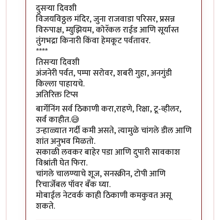
दुसऱ्या दिवशी
विजयविठ्ठल मंदिर, जुना राजवाडा परिसर, प्रसन्न
विरुपाक्ष, म्युझियम, कोरॅकल राईड आणि सूर्यास्त
तुंगभद्रा किनारी किंवा हेमकूट पर्वतावर.
****
तिसऱ्या दिवशी
अंजनेरी पर्वत, पम्पा सरोवर, शबरी गुहा, अनगुंडी
किल्ला पाहायचे.
अतिरिक्त टिप्स
बार्गेनिंग सर्व ठिकाणी करा,राहणे, रिक्षा, टू-व्हीलर,
सर्व काहीत.😅
उन्हाळ्यात गर्दी कमी असते, त्यामुळे चांगले डील आणि
शांत अनुभव मिळतो.
सकाळी लवकर बाहेर पडा आणि दुपारी सावकाश
विश्रांती घेत फिरा.
चांगले चालण्याचे शूज, सनस्क्रीन, टोपी आणि
रिचार्जेबल पॉवर बँक घ्या.
मोबाईल नेटवर्क काही ठिकाणी कमकुवत असू
शकते.