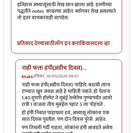
इतिहास अभ्यासूंसाठी लेख छान झाला आहे. हल्लीच्या
पद्धतीने
notes
काढल्या आहेत. ब्लॉगवर लेख असल्याने
तो इतर वाचकांनाही सापडेल.
प्रतिसाद देण्यासाठी
लॉग इन करा
किंवा
सदस्य व्हा
नाही फक्त हंपी(अडीच दिवस)…
रविवार, 10/05/2026 08:01
Bhakti
In reply to
किती दिवसांची सहल केली?
by
कंजूस
नाही फक्त हंपी(अडीच दिवस) पाहिले. बदामी त्याच
टप्प्यात खुप जवळ आहे हे माहिती नव्हते. हो येताना
1.40 दुपारी हॉस्पेट ते मुबंई रेल्वेनेच पुण्यापर्यंत आलो
रात्री 1 वाजता तीच मुबंईल पहाट 5 ला पोहचते .
हो हंपी निवांत पाहायला हवं, अभ्यासू लोकांना एक
सात दिवस पुरतील. पण दोन दिवस पुरेसे आहेत.
पण तिथली गर्दी पाहता, लोकांना हंपी आवडते असेच