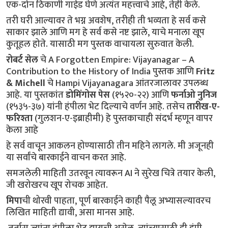
एक-दोन ठिकाणी गाईड घेणे अत्यंत महत्त्वाचे आहे, तेही केले.
तरी घरी आल्यावर ते भग्न अवशेष, तरीही ती भव्यता हे सर्व कसे 
साकार झाले आणि मग हे सर्व कसे नष्ट झाले, याचे मनाला खूप 
कुतूहल होते. यासाठी मग पुस्तक वाचायला सुरुवात केली.
रोबर्ट सेल
 चे A Forgotten Empire: Vijayanagar – A 
Contribution to the History of India पुस्तक आणि 
Fritz 
& Michell
 चे Hampi Vijayanagara आंतरजालावर उपलब्ध 
आहे. या पुस्तकांत 
डोमिंगोस पेस
 (१५२०-२२) आणि 
फर्नाओ नुनिज
(१५३५-३७) यांनी हंपीला भेट दिल्याचे वर्णन आहे. तसेच 
तारीख-ए-
फरिश्ता
 (गुलशन-ए-इब्राहीमी) हे पुस्तकाचाही संदर्भ म्हणून वापर 
केला आहे
हे सर्व वाचून आकलन होण्यासाठी तीन महिने लागले. मी अजूनही 
या सर्वांचे बारकाईने वाचन करत आहे.
समजलेली माहिती उतरवून त्यावरून AI ने सुरेख चित्रे तयार केली, 
जी खरोखरच खूप रोचक आहेत.
मिपा
ची थोरवी पाहता, पूर्ण बारकाईने काही पैलू अभ्यासल्यावरच 
लिखित माहिती द्यावी, असा मानस आहे.