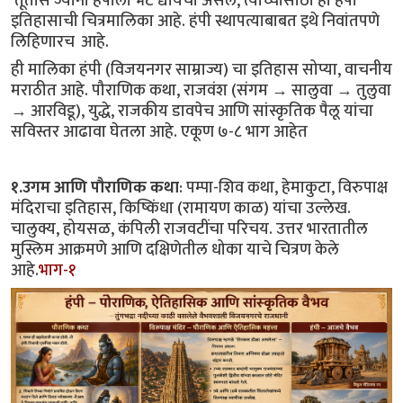
 तूर्तास ज्यांना हंपीला भेट द्यायची असेल, त्यांच्यासाठी ही हंपी 
इतिहासाची चित्रमालिका आहे. हंपी स्थापत्याबाबत इथे निवांतपणे 
लिहिणारच  आहे.
ही मालिका हंपी (विजयनगर साम्राज्य) चा इतिहास सोप्या, वाचनीय 
मराठीत आहे. पौराणिक कथा, राजवंश (संगम → सालुवा → तुलुवा 
→ आरविडू), युद्धे, राजकीय डावपेच आणि सांस्कृतिक पैलू यांचा 
सविस्तर आढावा घेतला आहे. एकूण ७-८ भाग आहेत
१.उगम आणि पौराणिक कथा
: पम्पा-शिव कथा, हेमाकुटा, विरुपाक्ष
मंदिराचा इतिहास, किष्किंधा (रामायण काळ) यांचा उल्लेख.
चालुक्य, होयसळ, कंपिली राजवटींचा परिचय. उत्तर भारतातील
मुस्लिम आक्रमणे आणि दक्षिणेतील धोका याचे चित्रण केले
आहे.
भाग-१