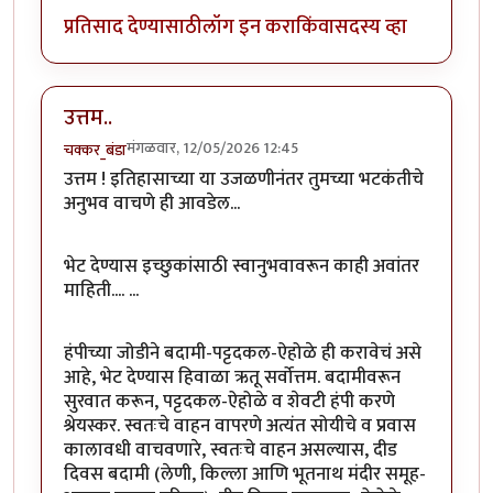
प्रतिसाद देण्यासाठी
लॉग इन करा
किंवा
सदस्य व्हा
उत्तम..
मंगळवार, 12/05/2026 12:45
चक्कर_बंडा
उत्तम ! इतिहासाच्या या उजळणीनंतर तुमच्या भटकंतीचे
अनुभव वाचणे ही आवडेल...
भेट देण्यास इच्छुकांसाठी स्वानुभवावरून काही अवांतर
माहिती.... ...
हंपीच्या जोडीने बदामी-पट्टदकल-ऐहोळे ही करावेचं असे
आहे, भेट देण्यास हिवाळा ऋतू सर्वोत्तम. बदामीवरून
सुरवात करून, पट्टदकल-ऐहोळे व शेवटी हंपी करणे
श्रेयस्कर. स्वतःचे वाहन वापरणे अत्यंत सोयीचे व प्रवास
कालावधी वाचवणारे, स्वतःचे वाहन असल्यास, दीड
दिवस बदामी (लेणी, किल्ला आणि भूतनाथ मंदीर समूह-