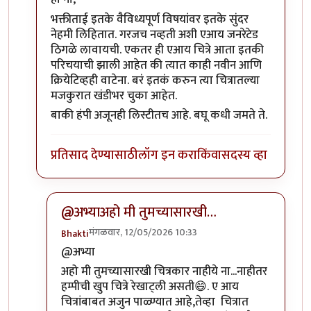
भक्तीताई इतके वैविध्यपूर्ण विषयांवर इतके सुंदर
नेहमी लिहितात. गरजच नव्हती अशी एआय जनरेटेड
ठिगळे लावायची. एकतर ही एआय चित्रे आता इतकी
परिचयाची झाली आहेत की त्यात काही नवीन आणि
क्रियेटिव्हही वाटेना. बरं इतकं करुन त्या चित्रातल्या
मजकुरात खंडीभर चुका आहेत.
बाकी हंपी अजूनही लिस्टीतच आहे. बघू कधी जमते ते.
प्रतिसाद देण्यासाठी
लॉग इन करा
किंवा
सदस्य व्हा
@अभ्याअहो मी तुमच्यासारखी…
मंगळवार, 12/05/2026 10:33
Bhakti
In reply to
हो ना
by
अभ्या..
@अभ्या
अहो मी तुमच्यासारखी चित्रकार नाहीये ना...नाहीतर
हम्पीची खुप चित्रे रेखाट्ली असती😄. ए आय
चित्रांबाबत अजुन पाळ्ण्यात आहे,तेव्हा चित्रात