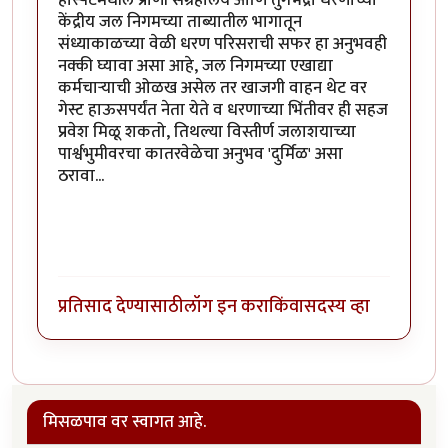
होस्पेटमधील प्राणी संग्रहालय आणि तुंगभद्रा धरणाच्या
केंद्रीय जल निगमच्या ताब्यातील भागातून
संध्याकाळच्या वेळी धरण परिसराची सफर हा अनुभवही
नक्की घ्यावा असा आहे, जल निगमच्या एखाद्या
कर्मचाऱ्याची ओळख असेल तर खाजगी वाहन थेट वर
गेस्ट हाऊसपर्यंत नेता येते व धरणाच्या भिंतीवर ही सहज
प्रवेश मिळू शकतो, तिथल्या विस्तीर्ण जलाशयाच्या
पार्श्वभुमीवरचा कातरवेळेचा अनुभव 'दुर्मिळ' असा
ठरावा...
प्रतिसाद देण्यासाठी
लॉग इन करा
किंवा
सदस्य व्हा
मिसळपाव वर स्वागत आहे.