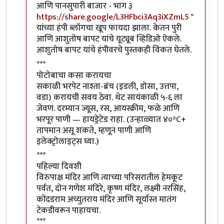
आणि पानसुपारी बाजार - भाग ३
https://share.google/L3HFbci3Aq3iXZmL5
"
यांच्या हंपी ब्लॉगचा खूप फायदा झाला. केतन पुरी
आणि आशुतोष बापट यांचे यूट्यूब व्हिडिओ ऐकले.
आशुतोष बापट यांचे हंपीवरचे पुस्तकही विकत घेतले.
***
पोटोबाचा कसा करायचा
सकाळी भरपेट नाश्ता-ब्रंच (इडली, डोसा, उत्तपा,
वडा) करायची सवय ठेवा. थेट सायंकाळी ५-६ ला
जेवण. दरम्यान ज्यूस, रस, आयस्क्रीम, फळे आणि
भरपूर पाणी — हायड्रेटेड राहा. (उन्हाळ्यात ४०°C+
तापमान असू शकते, म्हणून पाणी आणि
इलेक्ट्रोलाइट्स घ्या.)
***
पहिल्या दिवशी
विरुपाक्ष मंदिर आणि त्याच्या परिसरातील हेमकूट
पर्वत, दोन गणेश मंदिरे, कृष्ण मंदिर, लक्ष्मी नरसिंह,
कोंदडराम अच्युतराय मंदिर आणि सूर्यास्त मातंग
टेकडीवरून पाहायचा.
***