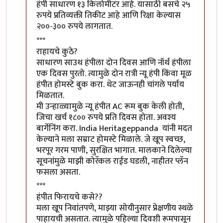
हंपी साधारण १३ किलोमीटर आहे. यासाठी बसचे २५
रुपये प्रतिव्यक्ती तिकीट आहे आणि रिक्षा केल्यास
२००-३०० रुपये लागतात.
***
राहायचे कुठे?
साधारण साउथ हंपीला दोन दिवस आणि नॉर्थ हंपीला
एक दिवस पुरतो. त्यामुळे दोन रात्री न्यू हंपी किंवा मूळ
हंपीत होमस्टे बुक करा. थेट जाऊनही चांगले पर्याय
मिळतात.
मी उन्हाळ्यामुळे न्यू हंपीत AC रूम बुक केली होती,
जिचा खर्च १८०० रुपये प्रति दिवस होता. अवश्य
बार्गेनिंग करा. India Heritageppanda यांनी मदत
केल्याने मला सम्राट होमस्टे मिळाले. जे खूप स्वच्छ,
भरपूर गरम पाणी, सुरक्षित भागात. मालकाने दिलेल्या
सूचनांमुळे माझी कोरॅकल राईड घडली, नाहीतर प्लॅन
फसला असता.
***
हंपीत फिरायचे कसे??
मला खूप निवांतपणे, माझ्या सोयीनुसार प्रेक्षणीय स्थळे
पाहायची असतात. त्यामुळे पहिल्या दिवशी रूमपासून