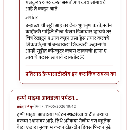
मजकुर १९-२० करत असतो.पण काय सांगायचे
आहे ते कळून जाते.
अवांतर
उन्हाळ्याची सुट्टी आहे तर लेक भुणभुण करते,नवीन
काहीतरी पाहिजे.तीला फॅशन डिजायनर व्हायचे तर
चित्र रेखाटुन ए आय कडुन तसा ड्रेस तयार करयचे
शिकवले,गाणी बनवायला शिकवली .लहान्पणी
आम्ही सुट्टीत कॉम्प्युटर क्लास लावयचो ह्यांना ए
आय चे क्लास लावावे लागतील🙃
प्रतिसाद देण्यासाठी
लॉग इन करा
किंवा
सदस्य व्हा
हम्पी माझ्या आवडत्या पर्यटन…
सोमवार, 11/05/2026 19:42
कांदा लिंबू
हम्पी माझ्या आवडत्या पर्यटन स्थळांच्या यादीत बऱ्याच
वरच्या स्थानावर आहे.‌ तिथे अनेकदा गेलोय पण बहुतेक
वेळा एखादा मुक्काम करून दीड-दोन दिवस फिरून पुढे