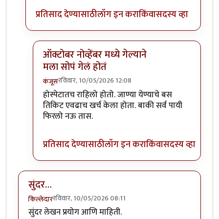
प्रतिसाद देण्यासाठी
लॉग इन करा
किंवा
सदस्य व्हा
ऑक्टोबर नोव्हेंबर मध्ये गेल्याने
मला सोपं गेलं होतं
रविवार, 10/05/2026 12:08
कंजूस
In reply to
नाही फक्त हंपी(अडीच दिवस)…
by
Bhakti
होस्पेटातच राहिलो होतो. जाण्या येण्याचे बस
तिकिट एवढाच खर्च केला होता. बाकी सर्व पायी
फिरलो नऊ तास.
प्रतिसाद देण्यासाठी
लॉग इन करा
किंवा
सदस्य व्हा
सुंदर…
रविवार, 10/05/2026 08:11
किल्लेदार
सुंदर लेखन प्रयोग आणि माहिती.