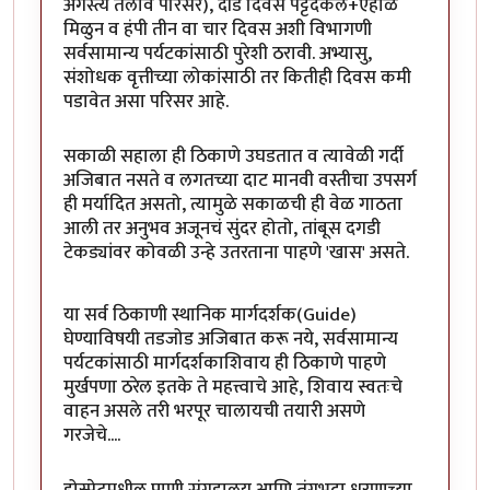
अगस्त्य तलाव परिसर), दीड दिवस पट्टदकल+ऐहोळे
मिळुन व हंपी तीन वा चार दिवस अशी विभागणी
सर्वसामान्य पर्यटकांसाठी पुरेशी ठरावी. अभ्यासु,
संशोधक वृत्तीच्या लोकांसाठी तर कितीही दिवस कमी
पडावेत असा परिसर आहे.
सकाळी सहाला ही ठिकाणे उघडतात व त्यावेळी गर्दी
अजिबात नसते व लगतच्या दाट मानवी वस्तीचा उपसर्ग
ही मर्यादित असतो, त्यामुळे सकाळची ही वेळ गाठता
आली तर अनुभव अजूनचं सुंदर होतो, तांबूस दगडी
टेकड्यांवर कोवळी उन्हे उतरताना पाहणे 'खास' असते.
या सर्व ठिकाणी स्थानिक मार्गदर्शक(Guide)
घेण्याविषयी तडजोड अजिबात करू नये, सर्वसामान्य
पर्यटकांसाठी मार्गदर्शकाशिवाय ही ठिकाणे पाहणे
मुर्खपणा ठरेल इतके ते महत्त्वाचे आहे, शिवाय स्वतःचे
वाहन असले तरी भरपूर चालायची तयारी असणे
गरजेचे....