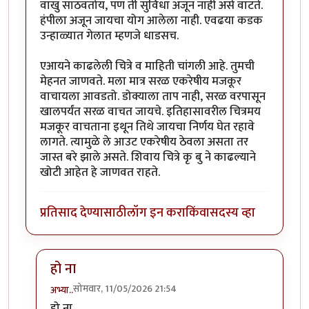
वाखु साठवतोय, पण ती सुविधा अजून नाही असे वाटते.
हंपीला अजून जायचा योग आलेला नाही. एवढया कडक
उन्हाळ्यात गेलात म्हणजे धाडसच.
एआयने काढलेली चित्रे व माहिती चांगली आहे. तुमची
मेहनत जाणवते. मला मात्र सरळ एकरेषीय मजकूर
वाचायला आवडतो. डोक्याला ताप नाही, सरळ वरपासून
खालपर्यंत सरळ वाचत जायचे. इतिहासावरील चित्रमय
मजकूर वाचताना इथून तिथे जायचा निर्णय घेत रहावे
लागते. त्यामुळे ले आउट एकरेषीय ठेवला असता तर
जास्त बरे झाले असते. शिवाय चित्रे कृ बु ने काढल्याने
खोटी आहेत हे जाणवत राहते.
प्रतिसाद देण्यासाठी
लॉग इन करा
किंवा
सदस्य व्हा
हो ना
सोमवार, 11/05/2026 21:54
अभ्या..
In reply to
लेख अभ्यासपूर्ण झालाय
by
स्वधर्म
हो ना,