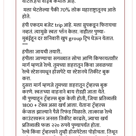
वाटले.हंपी वाईब कमाल आहे.
मला भेटलेल्या पैकी 70% लोक महाराष्ट्रातूनच आले
होते.
हंपी एकदम बजेट trip आहे. मला ग्रुपकडून फिरायचा
नव्हतं. त्यामुळे स्वतः प्लॅन केला. नाहीतर पुण्या-
मुबंईहून दर शनिवारी खुप group ट्रिप घेऊन येतात.
***
हंपीला जायची तयारी..
हंपीला जाण्याचा सगळ्यात सोपा आणि किफायतशीर
मार्ग म्हणजे रेल्वे. तुमच्या शहरातून किंवा जवळच्या
रेल्वे स्टेशनमधून होसपेटे या स्टेशनचे तिकीट बुक
करा.
दुसरा मार्ग म्हणजे तुमच्या शहरातून ट्रॅव्हल्स बुक
करणे. स्वतःच्या वाहनाने बाय रोडही जाता येते.
मी पुण्याहून ट्रॅव्हल्स बुक केली होती, जिचा प्रतिव्यक्ती
1800 + टॅक्स असा खर्च आला. येताना ट्रॅव्हल्स
कॅन्सल झाल्याने पैसे रिफंड मिळाले. तात्काळ रेल्वे
काउंटरवरून जनरल तिकीट काढले, ज्याचा खर्च
प्रतिव्यक्ती फक्त २२० रुपये पुण्यापर्यंत होता.
रेल्वे किंवा ट्रॅव्हल्सने तुम्ही होसपेटेला पोहोचता. तिथून