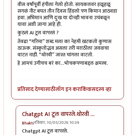
वीस वर्षांपूर्वी हंपीला गेलो होतो. सायकलवर हळूहळू
सगळं नीट बघत तीन दिवस हिंडलो पण किमान आठवडा
हवा. अभिमान आणि दुःख या दोनही भावना उचंबळून
यावा अशी जागा आहे ही.
कुठलं AI टूल वापरलं ?
तेवढा “गरिमा” शब्द मला का नेहमी खटकतो कुणास
ठाऊक. संस्कृतोद्भव असला तरी मराठीला जवळचा
वाटत नाही. “थोरवी” जास्त चांगला वाटतो.
हे आमचं उगीचच बरं का…भोचकपणाबद्दल क्षमस्व.
प्रतिसाद देण्यासाठी
लॉग इन करा
किंवा
सदस्य व्हा
Chatgpt AI टूल वापरले.थोरवी …
रविवार, 10/05/2026 10:39
Bhakti
In reply to
सुंदर…
by
किल्लेदार
Chatgpt AI टूल वापरले.