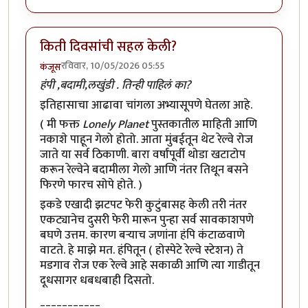
किती दिवसांची सहल केली?
रविवार, 10/05/2026 05:55
कंजूस
हंपी ,बदामी,लखुंडी . तिन्ही पाहिलं का?
इतिहासाचा आढावा चांगला अभ्यासूपणे घेतला आहे.
( मी फक्त
Lonely Planet
पुस्तकातील माहिती आणि
नकाशे पाहून गेलो होतो. आता मुंबईतून थेट रेल्वे रोज
जाते या सर्व ठिकाणी. बारा वर्षांपूर्वी थोडा खटाटोप
करून रेल्वेने बदामीला गेलो आणि नंतर तिथून बसने
फिरणे फारच सोपे होते. )
इकडे एखादी झटपट फेरी कुटुंबासह केली तरी नंतर
एकट्यानेच दुसरी फेरी मारून पुन्हा सर्व सावकाशपणे
बघणे उत्तम. कारण बऱ्याच जणांना हंपि कंटाळवाणे
वाटते. हे माझे मत. हंपितून ( होस्पेटे रेल्वे स्टेशन) ते
मडगाव रोज एक रेल्वे आहे सकाळी आणि त्या गाडीतून
दूधसागर धबधबाही दिसतो.
___________