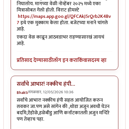
निघालोय.‌ मागच्या वेळी नोव्हेंबर २०२५ मध्ये एका
मित्रासोबत गेलो होतो.‌ विराट होमस्टे
https://maps.app.goo.gl/QFCAkJ5rQrb2K4Bv
7
इथे एक मुक्काम केला होता. बजेटच्या मनाने चांगले
आहे.
एकदा वेळ काढून आठवडाभर राहण्यासारखं जायचं
आहे.‌
प्रतिसाद देण्यासाठी
लॉग इन करा
किंवा
सदस्य व्हा
सर्वांचे आभार! नक्कीच हंपी…
मंगळवार, 12/05/2026 10:36
Bhakti
सर्वांचे आभार! नक्कीच हंपी सहल आयोजित करुन
लवकर जा.पण असे सांगेन की ,थोडा अजुन अवधी घेउन
बदमि,ऐहोळे,हळेबीडु आणि कर्नाटकातली अजुन मन्दिरे
पण तेव्हाच पहा.