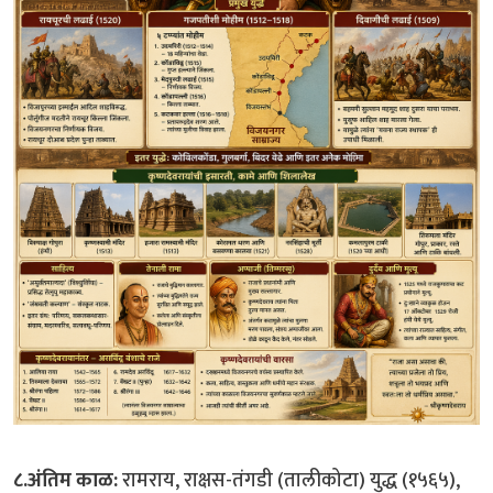
८.अंतिम काळ:
रामराय, राक्षस-तंगडी (तालीकोटा) युद्ध (१५६५),