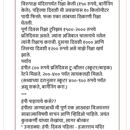
विरुपाक्ष मंदिरापर्यंत रिक्षा केली (१५० रुपये, बार्गेनिंग
केले). पहिल्या दिवशी मी जवळपास १० किलोमीटर
पायी फिरले. फक्त एका लांबच्या ठिकाणी रिक्षा
घेतली.
पूर्ण दिवस रिक्षा टुरिझम १५००-२००० रुपये
प्रतिदिवस असते. ज्यांना अजिबात चालायचे नसेल
त्यांनी रिक्षाच करावी. दुसऱ्या दिवशी १००० आणि
तिसऱ्या दिवशी १२०० रुपये असे माझे रिक्षा खर्च
झाले.
पर्याय
हंपीत ८०० रुपये प्रतिदिवस टू-व्हीलर (स्कूटर/बाइक)
रेंटने मिळते. २००-४०० पर्यंत सायकलही मिळते.
(सध्याच्या दरानुसार स्कूटर ४००-९०० रुपये पर्यंत
असू शकते, बार्गेनिंग करा.)
***
हंपी पाहायचे कसे??
हंपीला जाण्याआधी मी पूर्ण एक आठवडा विजयनगर
साम्राज्याविषयी वाचन आणि व्हिडिओ पाहिले. जयंत
कुलकर्णी यांच्या लेखांचा, सागर बोरकर
" उनाडक्या: हंपी: दिवस पहिला - हजारराम मंदिर