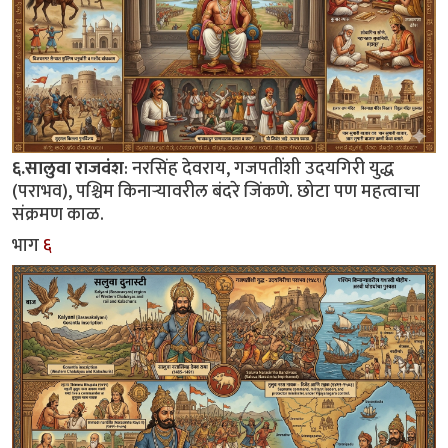
६.सालुवा राजवंश
: नरसिंह देवराय, गजपतींशी उदयगिरी युद्ध
(पराभव), पश्चिम किनाऱ्यावरील बंदरे जिंकणे. छोटा पण महत्वाचा
संक्रमण काळ.
भाग
६