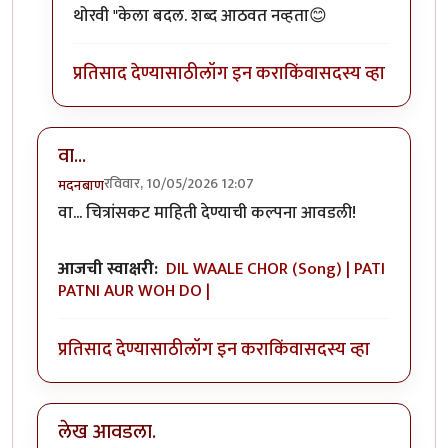
थोरवी "केला बदल. शब्द आठवत नव्हता😊
प्रतिसाद देण्यासाठी
लॉग इन करा
किंवा
सदस्य व्हा
वा...
रविवार, 10/05/2026 12:07
मदनबाण
वा... चित्रांसकट माहिती देण्याची कल्पना आवडली!
आजची स्वाक्षरी:
DIL WAALE CHOR (Song) | PATI
PATNI AUR WOH DO |
प्रतिसाद देण्यासाठी
लॉग इन करा
किंवा
सदस्य व्हा
लेख आवडला.