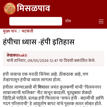
Skip to main content
मिसळपाव
शोध
शोध
मुख्य पान
भटकंती
हंपीचा ध्यास -हंपी इतिहास
लेखक
Bhakti
यांनी शनिवार, 09/05/2026 12:47 या दिवशी प्रकाशित केले.
हंपी नावाचा एक मराठी सिनेमा आहे. ठीकठाक आहे, पण 
तेव्हापासून हंपीचा ध्यास लागला होता.
हंपीला जाण्याआधी मी 
मिपा
वर जयंत कुलकर्णी यांची "विजयनगर 
साम्राज्याची मालिका" नीट वाचून काढली. युट्युबवर शेकडो 
व्हिडिओ पाहिले. प्रत्यक्ष हंपी फिरताना "सफर हंपी - बदामीची आणि 
गदग परिसराची" हे आशुतोष बापट यांचे पुस्तक सतत सोबत होते. 