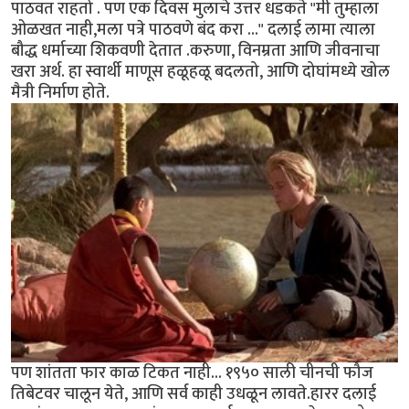
पाठवत राहतो . पण एक दिवस मुलाचे उत्तर धडकते "मी तुम्हाला
ओळखत नाही,मला पत्रे पाठवणे बंद करा ..." दलाई लामा त्याला
बौद्ध धर्माच्या शिकवणी देतात .करुणा, विनम्रता आणि जीवनाचा
खरा अर्थ. हा स्वार्थी माणूस हळूहळू बदलतो, आणि दोघांमध्ये खोल
मैत्री निर्माण होते.
पण शांतता फार काळ टिकत नाही... १९५० साली चीनची फौज
तिबेटवर चालून येते, आणि सर्व काही उधळून लावते.हारर दलाई