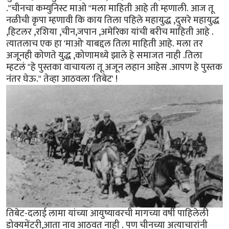
."चीनचा कम्युनिस्ट माओ "मला माहिती आहे ती म्हणाली. आज तू
नळीची कृपा म्हणावी कि काय तिला पहिले महायुद्ध ,दुसरे महायुद्ध
,हिटलर ,रशिया ,चीन,जपान ,अमेरिका यांची बरीच माहिती आहे .
त्यातलाच एक हा 'माओ' याबद्दल तिला माहिती आहे. मला तर
अजूनही कोणते युद्ध ,कोणामध्ये झाले हे समाजत नाही .तिला
म्हटलं "हे पुस्तका वाचायला तू अजून लहान आहेस .आपण हे पुस्तक
नंतर घेऊ." तेव्हा आठवला 'तिबेट' !
तिबेट-दलाई लामा यांच्या आयुष्यावरची मागच्या वर्षी पाहिलेली
डोक्यमेंटरी,आता नाव आठवत नाही . पण चीनच्या अत्याचारांनी