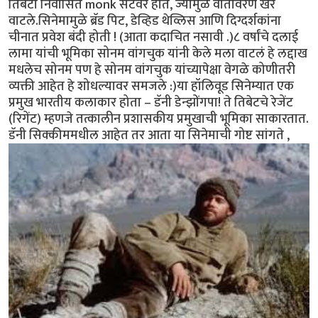
तिबेटी निर्वासित monk सेटवर होते, ज्यामुळे वातावरण खरे
वाटले.सिनेमामुळे ब्रॅड पिट, डेव्हिड थेव्लिस आणि दिग्दर्शकांना
चीनात प्रवेश बंदी होती ! (आता कदाचित नसावी .)८ वर्षांचे दलाई
लामा यांची भूमिका सोनम वांगचुक यांनी केले मला वाटलं हे लद्दाख
मधलेच सोनम पण हे सोनम वांगचुक यांच्यापेक्षा वेगळे कोणीतरी
व्यक्ती आहेत हे शोधल्यावर समजले :)या हॉलिवूड सिनेम्यात एक
प्रमुख भारतीय कलाकार होता – डॅनी डेन्झोंगपा! ते तिबेटचे रेजेंट
(रिगेंट) म्हणजे तत्कालीन प्रशासकीय प्रमुखाची भूमिका साकारतात.
डॅनी सिक्कीममधील आहेत तर आता या सिनेमाची गोष्ट सांगते ,