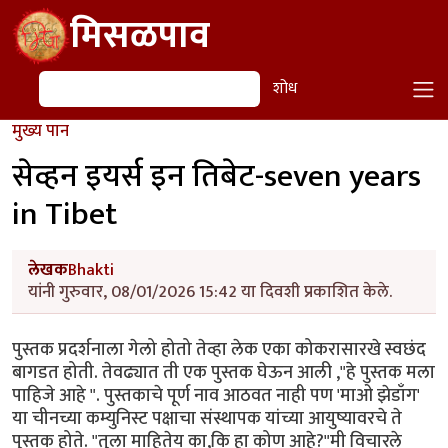
Skip to main content
मिसळपाव
शोध
शोध
मुख्य पान
सेव्हन इयर्स इन तिबेट-seven years
in Tibet
लेखक
Bhakti
यांनी गुरुवार, 08/01/2026 15:42 या दिवशी प्रकाशित केले.
पुस्तक प्रदर्शनाला गेलो होतो तेव्हा लेक एका कोकरासारखे स्वछंद
बागडत होती. तेवढ्यात ती एक पुस्तक घेऊन आली ,"हे पुस्तक मला
पाहिजे आहे ". पुस्तकाचे पूर्ण नाव आठवत नाही पण 'माओ झेडाँग'
या चीनच्या कम्युनिस्ट पक्षाचा संस्थापक यांच्या आयुष्यावरचे ते
पुस्तक होते. "तुला माहितेय का,कि हा कोण आहे?"मी विचारले