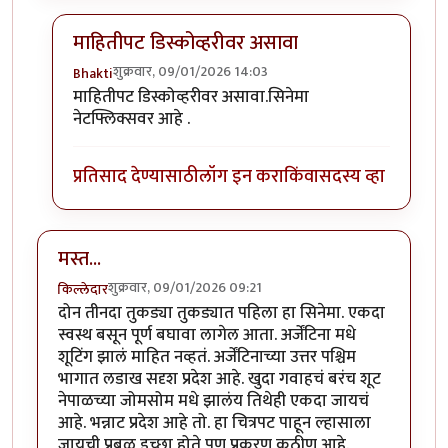
माहितीपट डिस्कोव्हरीवर असावा
शुक्रवार, 09/01/2026 14:03
Bhakti
In reply to
छान परिचय
by
स्वधर्म
माहितीपट डिस्कोव्हरीवर असावा.सिनेमा
नेटफ्लिक्सवर आहे .
प्रतिसाद देण्यासाठी
लॉग इन करा
किंवा
सदस्य व्हा
मस्त...
शुक्रवार, 09/01/2026 09:21
किल्लेदार
दोन तीनदा तुकड्या तुकड्यात पहिला हा सिनेमा. एकदा
स्वस्थ बसून पूर्ण बघावा लागेल आता. अर्जेंटिना मधे
शूटिंग झालं माहित नव्हतं. अर्जेंटिनाच्या उत्तर पश्चिम
भागात लडाख सदृश प्रदेश आहे. खुदा गवाहचं बरंच शूट
नेपाळच्या जोमसोम मधे झालंय तिथेही एकदा जायचं
आहे. भन्नाट प्रदेश आहे तो. हा चित्रपट पाहून ल्हासाला
जायची प्रबळ इच्छा होते पण प्रकरण कठीण आहे.