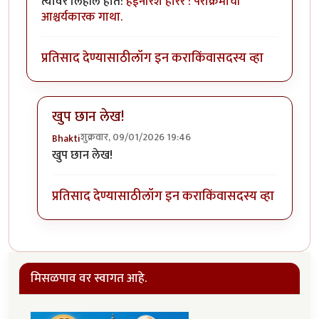
त्यावर लिहीलं होतं:
हेईनरिश हारर : पराक्रमाची
आश्चर्यकारक गाथा.
प्रतिसाद देण्यासाठी
लॉग इन करा
किंवा
सदस्य व्हा
खुप छान लेख!
शुक्रवार, 09/01/2026 19:46
Bhakti
In reply to
वा!!
by
मार्गी
खुप छान लेख!
प्रतिसाद देण्यासाठी
लॉग इन करा
किंवा
सदस्य व्हा
मिसळपाव वर स्वागत आहे.