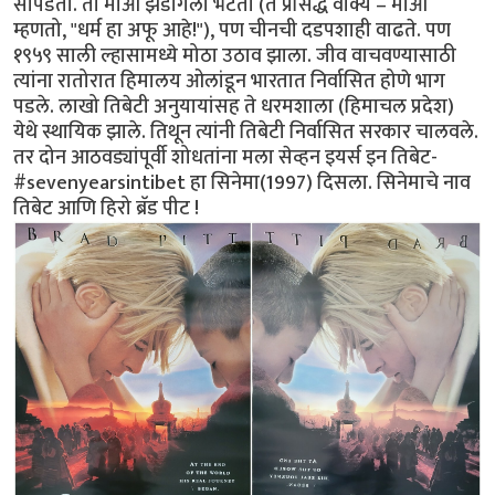
सापडतो. तो माओ झेडाँगला भेटतो (ते प्रसिद्ध वाक्य – माओ
म्हणतो, "धर्म हा अफू आहे!"), पण चीनची दडपशाही वाढते. पण
१९५९ साली ल्हासामध्ये मोठा उठाव झाला. जीव वाचवण्यासाठी
त्यांना रातोरात हिमालय ओलांडून भारतात निर्वासित होणे भाग
पडले. लाखो तिबेटी अनुयायांसह ते धरमशाला (हिमाचल प्रदेश)
येथे स्थायिक झाले. तिथून त्यांनी तिबेटी निर्वासित सरकार चालवले.
तर दोन आठवड्यांपूर्वी शोधतांना मला सेव्हन इयर्स इन तिबेट-
#sevenyearsintibet हा सिनेमा(1997) दिसला. सिनेमाचे नाव
तिबेट आणि हिरो ब्रॅड पीट !