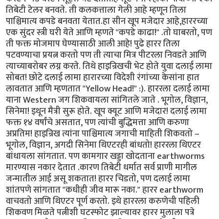
तिबेटी टेलर बनवते. ती कलकत्ताला गेली आहे म्हणून तिला
पाश्चिमात्य कपडे बनवता येतात.हा सीन खूप मजेदार आहे,हाररच्या
एक सुंदर स्त्री घरी येते आणि म्हणते "कपडे काढा!" .तो घाबरतो, पण
ती फक्त मोजमाप घेण्यासाठी आली आहे! पुढे हारर तिला
पटवण्याचा प्रयत्न करतो पण ती त्याचा मित्र पीटरला निवडते आणि
त्याच्याबरोबर लग्न करते. तिथे हाइन्रिखची भेट होते युवा दलाई लामा
सोबत! छोटे दलाई लामा हारारच्या विदेशी रंगांच्या केसांना हात
लावतात आणि म्हणतात "Yellow Head!" :). हाररला दलाई लामा
याना Western जग शिकवायला सांगितले जाते . भूगोल, विज्ञान,
सिनेमा! इथून मैत्री सुरू होते. खूप क्यूट आणि मजेदार! दलाई लामा
फक्त १४ वर्षांचे असतात, पण त्यांची बुद्धिमत्ता आणि करुणा
अप्रतिम! हाइन्रिख त्यांना पाश्चिमात्य जगाची माहिती शिकवतो –
भूगोल, विज्ञान, अगदी सिनेमा थिएटरही बांधतो! हाररला थिएटर
बांधायला सांगतात. पण कामगार खड्डा खोदताना earthworms
मारण्यास नकार देतात .कारण तिबेटी धर्मात सर्व प्राणी मागील
जन्मातील आई असू शकतात! हारर चिडतो, पण दलाई लामा
शांतपणे सांगतात "कधीही जीव मारू नका." हारर earthworm
वाचवतो आणि थिएटर पूर्ण करतो. इथे हाररला करुणेची पहिली
शिकवण मिळते पत्नीशी घटस्फोट झाल्यावर हारर मुलाला पत्रे