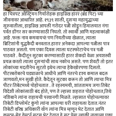
हा चित्रपट ऑस्ट्रियन गिर्यारोहक हाइन्रिख हारर (ब्रॅड पिट) च्या
जीवनावर आधारित आहे. १९३९ साली, दुसऱ्या महायुद्धाच्या
सुरुवातीला, हाइन्रिख आपली गरोदर पत्नी सोडून हिमालयात नंगा
पर्वत डोंगर सर करण्यासाठी निघतो. तो स्वार्थी आणि महत्वाकांक्षी
आहे .फक्त नाव कमवायचं! पण नियतीच्या खेळात, त्याला
ब्रिटिशांनी युद्धकैदी बनवतात.हारार अनेकदा आपल्या पत्नीला पात्र
पाठवत असतो. पण एका दिवस त्याला घटस्फोटाचेच पत्र पत्नी
पाठवते . कैदीतून सुटका करण्यासाठी हारर शेकडो वेळा अयशस्वी
प्रयत्न करतो त्याला दुसऱ्यांची साथ नकोच असते. पण शेवटी तो इतर
लोकांच्या मदतीनेच सुटतो इथेच त्याचा हेकेखोरपणा दिसतो.
पीटरबरोबरचे घड्याळाचे आधीचे आणि नंतरचे दृश्य कमाल बदल
जाणवतो,मन सुखी होते. कैदेतून सुटका करून तो आणि त्याचा मित्र
पीटर तिबेटमध्ये पोहोचतात . ते रहस्यमयी, शांततामय जग! तिबेट
विदेशी लोकांसाठी बंद होते, पण ते ल्हासा शहरात पोहोचतात,तिथे
नशिबाने त्यांना राहायची परवानगी मिळते. ल्हासात पोहोचल्यावर
तिबेटी डिप्लोमॅट कुंगो त्यांना आपल्या घरी राहायला देतात.नंतर
तिबेटी वरिष्ठ अधिकारी वाँग त्यांना मित्र म्हणून भेट देतात आणि
कस्टम-मेड वेस्टर्न सूट्स भेट देतात.हे सूट पेमा ल्हाकी नावाच्या एका