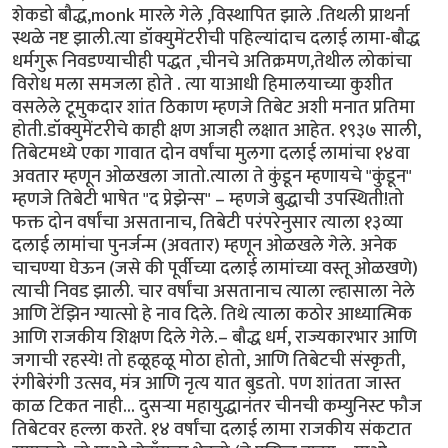
शेकडो बौद्ध,monk मारले गेले ,विस्थापित झाले .तिथली प्राथर्ना
स्थळे नष्ट झाली.त्या डॉक्युमेंटरीची पहिल्यांदाच दलाई लामा-बौद्ध
धर्मगुरू निवडण्याचीही पद्धत ,चीनचे अतिक्रमण,तेथील लोकांचा
विरोध मला समजला होते . त्या याआधी हिमालयाच्या कुशीत
वसलेले टूमुकदार शांत ठिकाण म्हणजे तिबेट अशी मनात प्रतिमा
होती.डॉक्युमेंटरीचे काही क्षण आजही लक्षात आहेत. १९३७ साली,
तिबेटमध्ये एका गावात दोन वर्षांचा मुलगा दलाई लामांचा १४वा
अवतार म्हणून ओळखला जातो.त्याला ते कुंडून म्हणायचे "कुंडून"
म्हणजे तिबेटी भाषेत "द प्रेझेन्स" – म्हणजे बुद्धाची उपस्थिती!तो
फक्त दोन वर्षांचा असतानाच, तिबेटी परंपरेनुसार त्याला १३व्या
दलाई लामांचा पुनर्जन्म (अवतार) म्हणून ओळखले गेले. अनेक
चाचण्या घेऊन (जसे की पूर्वीच्या दलाई लामांच्या वस्तू ओळखणे)
त्याची निवड झाली. चार वर्षांचा असतानाच त्याला ल्हासाला नेले
आणि टेंझिन ग्यात्सो हे नाव दिले. तिथे त्याला कठोर आध्यात्मिक
आणि राजकीय शिक्षण दिले गेले.– बौद्ध धर्म, राज्यकारभार आणि
जगाची रहस्ये! तो हळूहळू मोठा होतो, आणि तिबेटची संस्कृती,
रंगीबेरंगी उत्सव, मंत्र आणि नृत्य यात बुडतो. पण शांतता जास्त
काळ टिकत नाही... दुसऱ्या महायुद्धानंतर चीनची कम्युनिस्ट फौज
तिबेटवर हल्ला करते. १४ वर्षांचा दलाई लामा राजकीय संकटात