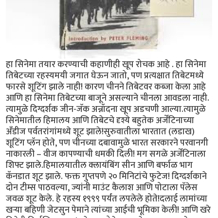
हा सिनेमा तयार करण्याची कहाणीही खूप रोचक आहे . हा सिनेमा
तिबेटच्या रहस्यमयी जगात घेऊन जातो, पण प्रत्यक्षात तिबेटमध्ये
फारसे शूटिंग झाले नाही! कारण चीनने तिबेटवर कब्जा केला आहे
आणि हा सिनेमा तिबेटच्या बाजूने असल्याने चीनला आवडला नाही.
त्यामुळे दिग्दर्शक जीन-जॅक अन्नॉदना खूप अडचणी आल्या.त्यामुळे
सिनेमातील हिमालय आणि तिबेटचे दृश्ये बहुतेक अर्जेंटिनाच्या
अँडीज पर्वतरांगांमध्ये शूट झाले!सुरुवातीला भारतात (लडाख)
शूटिंग प्लॅन होते, पण चीनच्या दबावामुळे भारत सरकारने परवानगी
नाकारली – वीज कापण्याची धमकी दिली! मग सगळे अर्जेंटिनाला
शिफ्ट झाले.हिमालयातील क्लायंबिंग सीन आणि बर्फाळ भाग
कॅनडात शूट झाले. फक्त गुप्तपणे २० मिनिटांचे फुटेज! दिग्दर्शकाने
दोन टीम्स पाठवल्या, ज्यांनी माउंट कैलाश आणि पोटाला पॅलेस
जवळ शूट केले. हे रहस्य १९९९ पर्यंत लपलेले होते!दलाई लामांच्या
खऱ्या बहिणी जेटसुन पेमाने त्यांच्या आईची भूमिका केली! आणि खरे