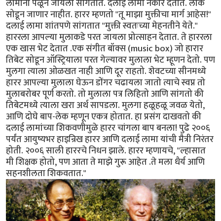
लामांना पळून जायला सांगतात. दलाई लामा नकार देतात. लोक
सोडून जाणार नाहीत. हारर म्हणतो "तू माझा मुक्तीचा मार्ग आहेस!"
दलाई लामा शांतपणे सांगतात "मुक्ती स्वतःच्या मेहनतीने येते."
हाररला आपल्या मुलाकडे परत जायला प्रोत्साहन देतात. ते हाररला
एक खास भेट देतात .एक संगीत बॉक्स (music box) जो हारार
तिबेट सोडून ऑस्ट्रियाला परत गेल्यावर मुलाला भेट म्हूणन देतो. पण
मुलगा त्याला ओळखत नाही आणि दूर राहतो. शेवटच्या सीनमध्ये
हारर आपल्या मुलाला घेऊन डोंगर चढायला जातो त्याचे स्वप्न तो
मुलाबरोबर पूर्ण करतो. तो मुलाला पत्र लिहितो आणि सांगतो की
तिबेटमध्ये त्याला खरा अर्थ सापडला. मुलगा हळूहळू जवळ येतो,
आणि दोघे बाप-लेक म्हणून एकत्र होतात. हा प्रसंग दाखवतो की
दलाई लामांच्या शिकवणीमुळे हारर चांगला बाप बनला! पुढे २००६
पर्यंत आयुष्यभर हाइन्रिख हारर आणि दलाई लामा यांची मैत्री निरंतर
होती. २००६ साली हाररचे निधन झाले. हारर म्हणायचे, "ल्हासात
मी शिक्षक होतो, पण आता ते माझे गुरू आहेत .ते मला धैर्य आणि
सहनशीलता शिकवतात."