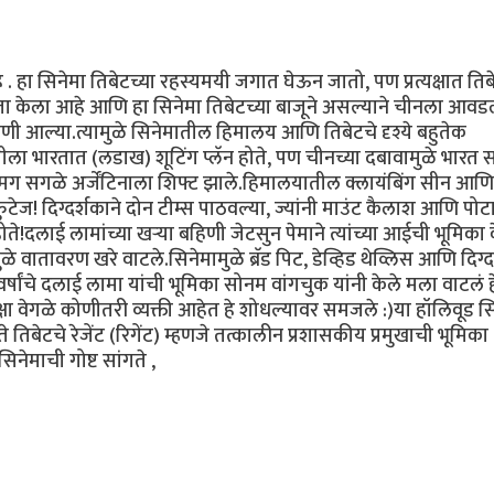
हा सिनेमा तिबेटच्या रहस्यमयी जगात घेऊन जातो, पण प्रत्यक्षात तिबे
्जा केला आहे आणि हा सिनेमा तिबेटच्या बाजूने असल्याने चीनला आवड
चणी आल्या.त्यामुळे सिनेमातील हिमालय आणि तिबेटचे दृश्ये बहुतेक
रुवातीला भारतात (लडाख) शूटिंग प्लॅन होते, पण चीनच्या दबावामुळे भारत
ग सगळे अर्जेंटिनाला शिफ्ट झाले.हिमालयातील क्लायंबिंग सीन आणि
ुटेज! दिग्दर्शकाने दोन टीम्स पाठवल्या, ज्यांनी माउंट कैलाश आणि पोट
ोते!दलाई लामांच्या खऱ्या बहिणी जेटसुन पेमाने त्यांच्या आईची भूमिका 
े वातावरण खरे वाटले.सिनेमामुळे ब्रॅड पिट, डेव्हिड थेव्लिस आणि दिग्द
र्षांचे दलाई लामा यांची भूमिका सोनम वांगचुक यांनी केले मला वाटलं ह
षा वेगळे कोणीतरी व्यक्ती आहेत हे शोधल्यावर समजले :)या हॉलिवूड सि
 तिबेटचे रेजेंट (रिगेंट) म्हणजे तत्कालीन प्रशासकीय प्रमुखाची भूमिका
ेमाची गोष्ट सांगते ,