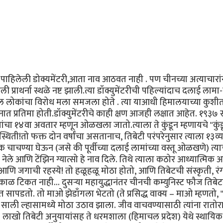
षी पाहिलेली डोक्यमेंटरी,आता नाव आठवत नाही . पण चीनच्या अत्याचारां
प्राथर्ना स्थळे नष्ट झाली.त्या डॉक्युमेंटरीची पहिल्यांदाच दलाई लामा-
थील लोकांचा विरोध मला समजला होते . त्या याआधी हिमालयाच्या कुशी
त प्रतिमा होती.डॉक्युमेंटरीचे काही क्षण आजही लक्षात आहेत. १९३७ 
ांचा १४वा अवतार म्हणून ओळखला जातो.त्याला ते कुंडून म्हणायचे "कुंड
 उपस्थिती!तो फक्त दोन वर्षांचा असतानाच, तिबेटी परंपरेनुसार त्याला १३व
क चाचण्या घेऊन (जसे की पूर्वीच्या दलाई लामांच्या वस्तू ओळखणे) त्य
नेले आणि टेंझिन ग्यात्सो हे नाव दिले. तिथे त्याला कठोर आध्यात्मिक
र आणि जगाची रहस्ये! तो हळूहळू मोठा होतो, आणि तिबेटची संस्कृती, रंग
त काळ टिकत नाही... दुसऱ्या महायुद्धानंतर चीनची कम्युनिस्ट फौज तिबे
सापडतो. तो माओ झेडाँगला भेटतो (ते प्रसिद्ध वाक्य – माओ म्हणतो, "
ाली ल्हासामध्ये मोठा उठाव झाला. जीव वाचवण्यासाठी त्यांना रातोर
 लाखो तिबेटी अनुयायांसह ते धरमशाला (हिमाचल प्रदेश) येथे स्थायिक