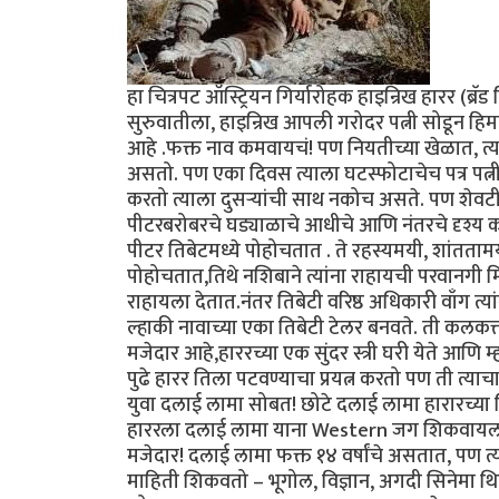
हा चित्रपट ऑस्ट्रियन गिर्यारोहक हाइन्रिख हारर (ब्र
सुरुवातीला, हाइन्रिख आपली गरोदर पत्नी सोडून हिमा
आहे .फक्त नाव कमवायचं! पण नियतीच्या खेळात, त्या
असतो. पण एका दिवस त्याला घटस्फोटाचेच पत्र पत्नी
करतो त्याला दुसऱ्यांची साथ नकोच असते. पण शेवटी
पीटरबरोबरचे घड्याळाचे आधीचे आणि नंतरचे दृश्य 
पीटर तिबेटमध्ये पोहोचतात . ते रहस्यमयी, शांतताम
पोहोचतात,तिथे नशिबाने त्यांना राहायची परवानगी मि
राहायला देतात.नंतर तिबेटी वरिष्ठ अधिकारी वाँग त्यां
ल्हाकी नावाच्या एका तिबेटी टेलर बनवते. ती कलकत्
मजेदार आहे,हाररच्या एक सुंदर स्त्री घरी येते आण
पुढे हारर तिला पटवण्याचा प्रयत्न करतो पण ती त्याचा
युवा दलाई लामा सोबत! छोटे दलाई लामा हारारच्या व
हाररला दलाई लामा याना Western जग शिकवायला सांगि
मजेदार! दलाई लामा फक्त १४ वर्षांचे असतात, पण त्यां
माहिती शिकवतो – भूगोल, विज्ञान, अगदी सिनेमा थ