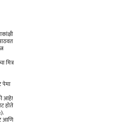
कांक्षी
र पाठवत
्न
ा मित्र
ट पेमा
ली आहे!
ेट होते
).
यूट आणि