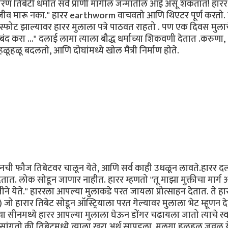
 तिबेटी धर्मात सर्व प्राणी मागील जन्मातील आई असू शकतात! हारर
जीव मारू नका." हारर earthworm वाचवतो आणि थिएटर पूर्ण करतो. 
फोट झाल्यावर हारर मुलाला पत्रे पाठवत राहतो . पण एक दिवस मुलाचे
द करा ..." दलाई लामा त्याला बौद्ध धर्माच्या शिकवणी देतात .करुणा,
हळूहळू बदलतो, आणि दोघांमध्ये खोल मैत्री निर्माण होते.
ची फौज तिबेटवर चालून येते, आणि सर्व काही उधळून लावते.हारर द
ात. लोक सोडून जाणार नाहीत. हारर म्हणतो "तू माझा मुक्तीचा मार्ग 
ीने येते." हाररला आपल्या मुलाकडे परत जायला प्रोत्साहन देतात. ते ह
 हारार तिबेट सोडून ऑस्ट्रियाला परत गेल्यावर मुलाला भेट म्हूणन द
 सीनमध्ये हारर आपल्या मुलाला घेऊन डोंगर चढायला जातो त्याचे स्वप
 सांगतो की तिबेटमध्ये त्याला खरा अर्थ सापडला. मुलगा हळूहळू जवळ य