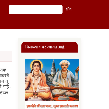
शोध
शोध
मिसळपाव वर स्वागत आहे.
स्तक
यावरचे
आज तू
ी आहे .
्हटलं