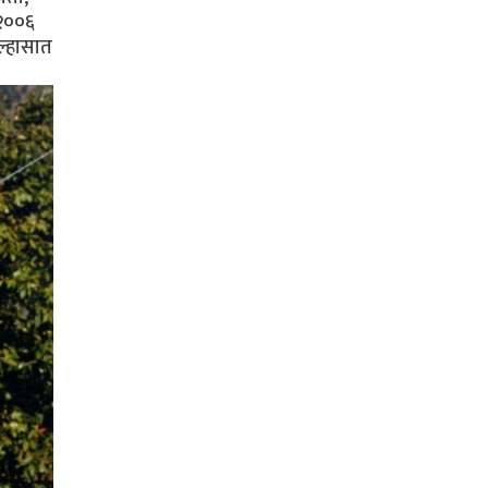
 २००६
ल्हासात