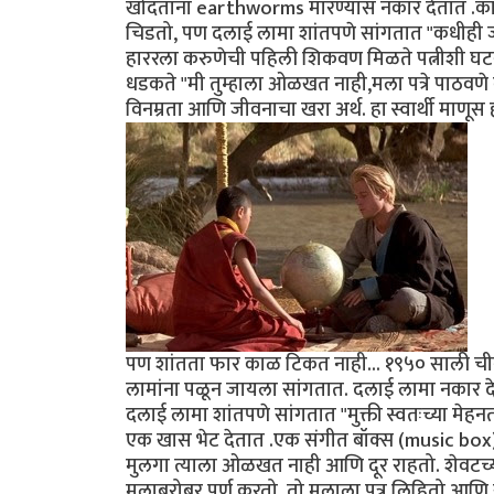
खोदताना earthworms मारण्यास नकार देतात .कारण
चिडतो, पण दलाई लामा शांतपणे सांगतात "कधीही 
हाररला करुणेची पहिली शिकवण मिळते पत्नीशी घटस्
धडकते "मी तुम्हाला ओळखत नाही,मला पत्रे पाठवणे बं
विनम्रता आणि जीवनाचा खरा अर्थ. हा स्वार्थी माणूस 
पण शांतता फार काळ टिकत नाही... १९५० साली चीन
लामांना पळून जायला सांगतात. दलाई लामा नकार देत
दलाई लामा शांतपणे सांगतात "मुक्ती स्वतःच्या मेहनत
एक खास भेट देतात .एक संगीत बॉक्स (music box) जो
मुलगा त्याला ओळखत नाही आणि दूर राहतो. शेवटच्या
मुलाबरोबर पूर्ण करतो. तो मुलाला पत्र लिहितो आणि