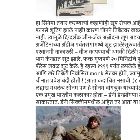
हा सिनेमा तयार करण्याची कहाणीही खूप रोचक आहे . 
फारसे शूटिंग झाले नाही! कारण चीनने तिबेटवर कब
नाही. त्यामुळे दिग्दर्शक जीन-जॅक अन्नॉदना खूप अड
अर्जेंटिनाच्या अँडीज पर्वतरांगांमध्ये शूट झाले!सु
परवानगी नाकारली – वीज कापण्याची धमकी दिली! म
भाग कॅनडात शूट झाले. फक्त गुप्तपणे २० मिनिटांचे फ
पॅलेस जवळ शूट केले. हे रहस्य १९९९ पर्यंत लपलेले ह
आणि खरे तिबेटी निर्वासित monk सेटवर होते, ज्यामुळ
चीनात प्रवेश बंदी होती ! (आता कदाचित नसावी .)८ व
लद्दाख मधलेच सोनम पण हे सोनम वांगचुक यांच्यापेक्
एक प्रमुख भारतीय कलाकार होता – डॅनी डेन्झोंगपा! ते
साकारतात. डॅनी सिक्कीममधील आहेत तर आता या सिन