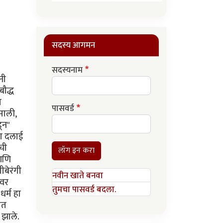
सदस्य आगमन
सदस्यनाम
नी
बौद्ध
त
पासवर्ड
साली,
ून"
्या दलाई
ाची
लॉग इन करा
 आणि
ीबेरंगी
नवीन खाते बनवा
टवर
तुमचा पासवर्ड बदला.
धर्म हा
ात
 झाले.