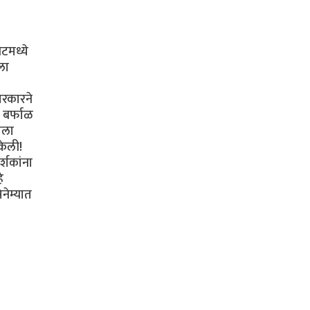
टमध्ये
ला
 सरकारने
 बर्फाळ
ाला
केली!
र्शकांना
े
नेम्यात