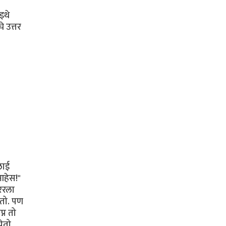
इथे
 उत्तर
लाई
आहेस!"
ाररला
ेतो. पण
्न तो
ेतो,