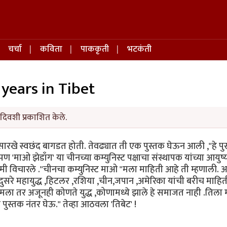
चर्चा
कविता
पाककृती
भटकंती
n years in Tibet
दिवशी प्रकाशित केले.
रासारखे स्वछंद बागडत होती. तेवढ्यात ती एक पुस्तक घेऊन आली ,"हे पु
ण 'माओ झेडाँग' या चीनच्या कम्युनिस्ट पक्षाचा संस्थापक यांच्या आयुष्
"मी विचारले ."चीनचा कम्युनिस्ट माओ "मला माहिती आहे ती म्हणाली. 
दुसरे महायुद्ध ,हिटलर ,रशिया ,चीन,जपान ,अमेरिका यांची बरीच माहित
मला तर अजूनही कोणते युद्ध ,कोणामध्ये झाले हे समाजत नाही .तिला म
ुस्तक नंतर घेऊ." तेव्हा आठवला 'तिबेट' !