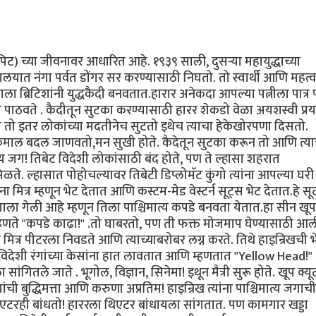
ॅड पिट) च्या जीवनावर आधारित आहे. १९३९ साली, दुसऱ्या महायुद्धाच्या
लयात नंगा पर्वत डोंगर सर करण्यासाठी निघतो. तो स्वार्थी आणि महत्वा
ला ब्रिटिशांनी युद्धकैदी बनवतात.हारार अनेकदा आपल्या पत्नीला पात्
 पाठवते . कैदीतून सुटका करण्यासाठी हारर शेकडो वेळा अयशस्वी प्रयत
 तो इतर लोकांच्या मदतीनेच सुटतो इथेच त्याचा हेकेखोरपणा दिसतो.
कमाल बदल जाणवतो,मन सुखी होते. कैदेतून सुटका करून तो आणि त्याच
य जग! तिबेट विदेशी लोकांसाठी बंद होते, पण ते ल्हासा शहरात
ळते. ल्हासात पोहोचल्यावर तिबेटी डिप्लोमॅट कुंगो त्यांना आपल्या घरी
ना मित्र म्हणून भेट देतात आणि कस्टम-मेड वेस्टर्न सूट्स भेट देतात.हे सू
ताला गेली आहे म्हणून तिला पाश्चिमात्य कपडे बनवता येतात.हा सीन खूप
ि म्हणते "कपडे काढा!" .तो घाबरतो, पण ती फक्त मोजमाप घेण्यासाठी आ
 मित्र पीटरला निवडते आणि त्याच्याबरोबर लग्न करते. तिथे हाइन्रिखची भ
िदेशी रंगांच्या केसांना हात लावतात आणि म्हणतात "Yellow Head!" :
तले जाते . भूगोल, विज्ञान, सिनेमा! इथून मैत्री सुरू होते. खूप क्
ची बुद्धिमत्ता आणि करुणा अप्रतिम! हाइन्रिख त्यांना पाश्चिमात्य जगाची
िएटरही बांधतो! हाररला थिएटर बांधायला सांगतात. पण कामगार खड्डा