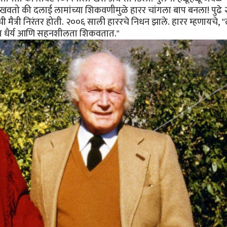
 दाखवतो की दलाई लामांच्या शिकवणीमुळे हारर चांगला बाप बनला! पुढे
ी मैत्री निरंतर होती. २००६ साली हाररचे निधन झाले. हारर म्हणायचे, "
मला धैर्य आणि सहनशीलता शिकवतात."