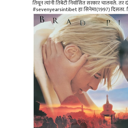
तिथून त्यांनी तिबेटी निर्वासित सरकार चालवले. तर द
#sevenyearsintibet हा सिनेमा(1997) दिसला. सिने