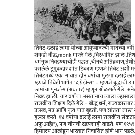
तिबेट-दलाई लामा यांच्या आयुष्यावरची मागच्या वर्
शेकडो बौद्ध,monk मारले गेले ,विस्थापित झाले .तिथली 
धर्मगुरू निवडण्याचीही पद्धत ,चीनचे अतिक्रमण,ते
वसलेले टूमुकदार शांत ठिकाण म्हणजे तिबेट अशी मना
तिबेटमध्ये एका गावात दोन वर्षांचा मुलगा दलाई लाम
म्हणजे तिबेटी भाषेत "द प्रेझेन्स" – म्हणजे बुद्धाची
लामांचा पुनर्जन्म (अवतार) म्हणून ओळखले गेले. अने
निवड झाली. चार वर्षांचा असतानाच त्याला ल्हासाला 
राजकीय शिक्षण दिले गेले.– बौद्ध धर्म, राज्यकारभा
उत्सव, मंत्र आणि नृत्य यात बुडतो. पण शांतता जास्
हल्ला करते. १४ वर्षांचा दलाई लामा राजकीय संकटात 
अफू आहे!"), पण चीनची दडपशाही वाढते. पण १९५९ स
हिमालय ओलांडून भारतात निर्वासित होणे भाग पडले.