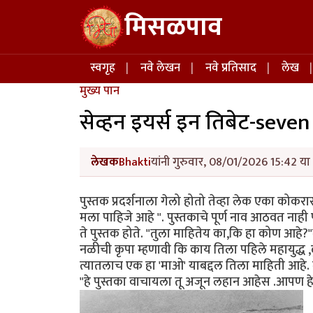
Skip to main content
मिसळपाव
Main navigation
स्वगृह
नवे लेखन
नवे प्रतिसाद
लेख
मुख्य पान
सेव्हन इयर्स इन तिबेट-seve
लेखक
Bhakti
यांनी गुरुवार, 08/01/2026 15:42 या 
पुस्तक प्रदर्शनाला गेलो होतो तेव्हा लेक एका कोक
मला पाहिजे आहे ". पुस्तकाचे पूर्ण नाव आठवत नाही प
ते पुस्तक होते. "तुला माहितेय का,कि हा कोण आहे?
नळीची कृपा म्हणावी कि काय तिला पहिले महायुद्ध ,
त्यातलाच एक हा 'माओ' याबद्दल तिला माहिती आहे. 
"हे पुस्तका वाचायला तू अजून लहान आहेस .आपण हे प