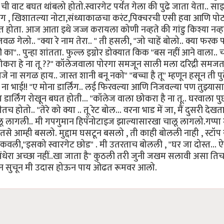
ा ची वाट बघत थांबलो होतो.स्वारगेट पर्यंत गेला की पुढे जाता येता.. स
भंग , खिशातल्या नोटा,संध्याकाळचा करंट,पिक्चरची एसी हवा आणि पो
 होता. आज आता इथे जज्ज करायला कोणी नव्हते की गांडु किश्या नव्ह
गेलो.. "क्या रे नाम तेरा.. " ती हसली, "जो चाहें बोलो.. क्या फरक प
का".. पुन्हा शांतता. फुल्ल इग्नोर डोक्यात किक "बस नहीं आने वाला..
का छोकरा हे ना तू ??" कॉलेजवाला पोरगा समजून साली मला दरिद्री समज
जे ना सगळ हाय.. जास्त शानी बनू नको" "बच्चा है तू" म्हणून हसून ती पु
ना भाई!! "ए मोना डार्लिंग.. लई फिरवल्या आणि निजवल्या पण तुझ्यासार
डार्लिंग रोखून बघत होती... "कॉलेज वाला छोकरा है ना तू.. घरवाला प
च होतो.. "तेरे को क्या .. तू रेट बोल... वरना भाड में जा, मैं दुसरी देख
ढे चालू लागली.. मी गपगुमान हिपॅनोटाइज झाल्यासारखा चालू लागलो.गप्पा
 तसे आम्ही बसलो. मुद्दाम घसटून बसलो , ती काही बोलली नाही , स्टॉप
टेकवली,"इसको स्वारगेट छोड" . मी उतरताच बोलली , "घर जा दोस्त... 
ये अंधेरा अच्छा नहीं..खा जाता है" कुठली तरी जुनी जखम सलावी असा तिच
ी न सुचून मी उदास होऊन पाय ओढत रूमवर आलो.