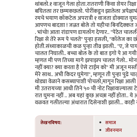
थांबलो.१ वाजून गेला होता.रातराणी किंवा शेयर रिक्ष
बघितला तर छम्मकछलो. पोरींकडून झालेला अपेक्षा
रमचे भयाण कॉकटेल अपरात्री १ वाजता डोक्यात घुमत
आपणच बादशा ! जन्नत बोले तो यहीच! बिनदिक्कत जवळ 
. भांचो! आता रांडापण डायलॉग देणार.. "पेठेत चालली 
रिक्षा से तेरे रूम पे चलते" पुन्हा हसली, "कॉलेज 
होती.संध्याकाळची कळ पुन्हा तीव्र झाली.. "ए, जे पाय
चालत निघाली.. बच्चा बोल के तो बात इगो पे आ गयी 
म्हणत मी पण तिच्या मागे झपाझप चालत गेलो.. मोना 
नहीं क्या? क्या करता है ऐसे टाईम को" मी अजून मस्तीत
मेरे साथ.. अभी किदर घुमेगा", म्हणून ती पुन्हा पु
थोड्या वेळाने कसब्यापाशी पोचलो,मागून रिक्षा आली
मी उतरायच्या आधी तिने ५० ची नोट रिक्षावाल्याला 
रात घुमना नहीं .. अब यहां कुछ अच्छा नहीं होता.. 
वळवत गलीतल्या अंधारात दिसेनाशी झाली... काह
लेखनविषय:
समाज
जीवनमान