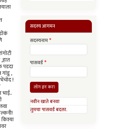
ग्रह
श्याला
ात
सदस्य आगमन
डोकं
णि
सदस्यनाम
ांगोटी
 ,हात
पासवर्ड
एक पडदा
ांडू ,
ेंचोद !
ी
लॉग इन करा
 भाई..
ी
नवीन खाते बनवा
जलवा
तुमचा पासवर्ड बदला.
ाल्कनी!
. किश्या
लावर