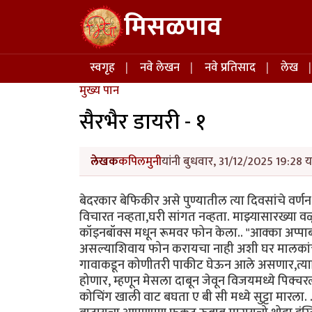
Skip to main content
मिसळपाव
Main navigation
स्वगृह
नवे लेखन
नवे प्रतिसाद
लेख
मुख्य पान
सैरभैर डायरी - १
लेखक
कपिलमुनी
यांनी बुधवार, 31/12/2025 19:28 य
बेदरकार बेफिकीर असे पुण्यातील त्या दिवसांचे वर
विचारत नव्हता,घरी सांगत नव्हता. माझ्यासारख्या वळूल
कॉइनबॉक्स मधून रूमवर फोन केला.. "आक्का अप्पा
असल्याशिवाय फोन करायचा नाही अशी घर मालकांची तं
गावाकडून कोणीतरी पाकीट घेऊन आले असणार,त्याशि
होणार, म्हणून मेसला दाबून जेवून विजयमध्ये पिक्च
कोचिंग खाली वाट बघता ए बी सी मध्ये सुट्टा मारला