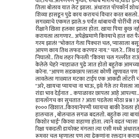
वाटायचा.आपणपण फुकट रुबाब मारायचो,थोडा इंग्लि
तिला बोलाव यात लेट झाला. अंधारात पॉपकॉर्न शोध
शिव्या हासडून पुढे काय करायचं विचार करत बसलो.
सगळ्याचे एकमत झाले.9 पर्यंत थांबायची पोरींची तयार
रीक्षाने खिसा हलका झाला होता. खाया पिया कुछ नही
करायला लागणार.. अपेक्षेप्रमाणे किश्याचे हात वर!
गरम झालं! "भोकात गेला पिक्चर! चल, प्यासाला बसून
आपण काय तिथ लफड करणार नाय." चल.रे.. जिथ इछा 
निघालो.. तिथ लहर फिरली "किश्या चल गल्लीत राऊं
केलेले चेहरे न्याहाळत पुढे जात होतो बहुतेक आमच्
करेना. "आपण सडकछाप !साला कोणी खुणावत पण नाही
लावलेला गाळ्यात मटका टाईप एक आकडी लॉटरी चालू ह
"अरे, खायचा प्यायचा ना भाऊ, इथे गेले तर मेसला जाय
रांडा भाव देईनात .. कपाळावर छापला आहे आपल्या..
डायलॉगच का सुचतात ? आता पडलेला मोठा प्रश्न 
१००० खिशात..किश्यानेपप्पी घ्यायचा बाकी ठेवल
हालचाल , बोलचाल सगळ बदलतो. बहुतेक त्या बाया
किशोर भाई" किश्या शहाणा होता. त्याने वढतं प्या
रिक्षा पकडली डायरेक्ट मंगला! त्या एसी मध्ये अंधार
रूमवर चल म्हणाला पण त्या ढेकणांना रक्तदान करायची