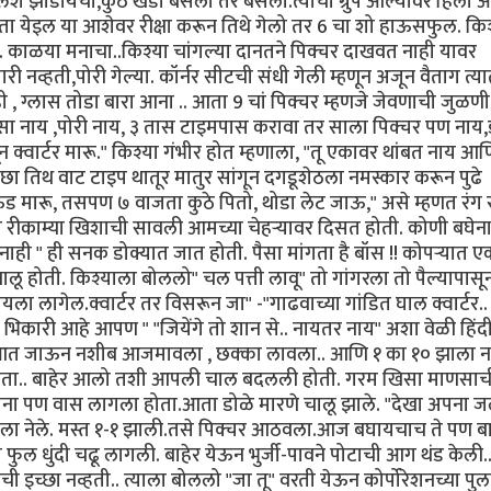
श झाडायचो,कुठ खडा बसला तर बसला.त्यांचा ग्रुप आल्यावर हिला आ
ता येइल या आशेवर रीक्षा करून तिथे गेलो तर 6 चा शो हाऊसफुल. कि
. काळया मनाचा..किश्या चांगल्या दानतने पिक्चर दाखवत नाही यावर
ी नव्हती,पोरी गेल्या. कॉर्नर सीटची संधी गेली म्हणून अजून वैताग त्य
 , ग्लास तोडा बारा आना .. आता 9 चां पिक्चर म्हणजे जेवणाची जुळणी
 पैसा नाय ,पोरी नाय, ३ तास टाइमपास करावा तर साला पिक्चर पण नाय,
 क्वार्टर मारू." किश्या गंभीर होत म्हणाला, "तू एकावर थांबत नाय आ
तिथ वाट टाइप थातूर मातुर सांगून दगडूशेठला नमस्कार करून पुढे
ड मारू, तसपण ७ वाजता कुठे पितो, थोडा लेट जाऊ," असे म्हणत रंग र
या रीकाम्या खिशाची सावली आमच्या चेहर्‍यावर दिसत होती. कोणी बघेना
 " ही सनक डोक्यात जात होती. पैसा मांगता है बॉस !! कोपऱ्यात 
ोती. किश्याला बोललो" चल पत्ती लावू" तो गांगरला तो पैल्यापासून ग
ला लागेल.क्वार्टर तर विसरून जा" -"गाढवाच्या गांडित घाल क्वार्टर.. भ
 भिकारी आहे आपण " "जियेंगे तो शान से.. नायतर नाय" अशा वेळी हिंद
! आत जाऊन नशीब आजमावला , छक्का लावला.. आणि १ का १० झाला ना
ा होता.. बाहेर आलो तशी आपली चाल बदलली होती. गरम खिसा माणसाच
ंना पण वास लागला होता.आता डोळे मारणे चालू झाले. "देखा अपना 
सा ला नेले. मस्त १-१ झाली.तसे पिक्चर आठवला.आज बघायचाच ते पण ब
ात फुल धुंदी चढू लागली. बाहेर येऊन भुर्जी-पावने पोटाची आग थंड केली.
 इच्छा नव्हती.. त्याला बोललो "जा तू" वरती येऊन कोर्पोरेशनच्या पु