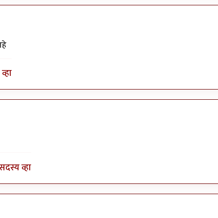
हे
व्हा
येईल
by
टवाळ कार्टा
सदस्य व्हा