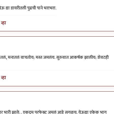
ऊ द्या डायरीतली पुढची पाने भराभरा.
व्हा
ातलं, मनातलं वाचतोय; मस्त जमलंय. सुरुवात आकर्षक झालीय; शेवटही
व्हा
फार भारी झाले. . एकदम परफेक्ट जमलं आहे सगळच. येऊद्या एकेक भाग