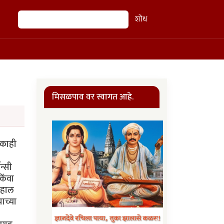
शोध
शोध
मिसळपाव वर स्वागत आहे.
 काही
न्सी
िंवा
 हाल
ाच्या