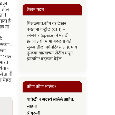
ाइडला
टातील
लेखन मदत
ता !
डता है"
मिसळपाव.कॉम वर लेखन
 चल ना
करताना कंट्रोल (Ctrl) +
त
स्पेसबार (space) ने मराठी
ढे
इंग्रजी अशी भाषा बदलता येते.
ख्या"..
सुरूवातीला फोनेटिक्स आहे. मात्र
ुछता
तुमच्या खात्याच्या सेटींग मधून
ता" "चल
इनस्क्रीप्ट बदलता येईल.
 मारत
 येताच
ऐसे आधी
ा चेहरा
कोण कोण आलंय?
यावेळी 4 सदस्यं आलेले आहेत.
साहना
श्रीगुरुजी