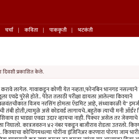
चर्चा
कविता
पाककृती
भटकंती
ा दिवशी प्रकाशित केले.
्णन करावे लागेल. गावाकडून कोणी येत नव्हता,फोनबिन भानगड नसल्याने
ा एवढे पुरेसे होते.. पेठेत तलाठी परीक्षा द्यायला आलेल्या किश्याने
बळवंतचौकात विजय नरसिंग होमला ऍडमिट आहे, संध्याकाळी ये" इमर्ज
बी होती,त्यामुळे असे कोडवर्ड लागायचे..बहुतेक त्याची मनी ऑर्डर क
वाय हा भाड्या एवढा उदार व्हायचा नाही. पिक्चर असेल तर जेवणाचे
रला निघालो. कात्रजवरुन ४२ नंबर पकडून बाजीराव रोडला उतरलो. किश्य
. .. किश्याचा कोचिंगमधल्या पोरींना इंजिनिअर करणारा पोरगा जाम भारी