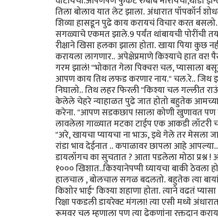
वाटायचा.आपणपण फुकट रुबाब मारायचो,थोडा इंग्लि
तिला बोलाव यात लेट झाला. अंधारात पॉपकॉर्न शोध
शिव्या हासडून पुढे काय करायचं विचार करत बसलो.
सगळ्याचे एकमत झाले.9 पर्यंत थांबायची पोरींची तयार
रीक्षाने खिसा हलका झाला होता. खाया पिया कुछ नही
करायला लागणार.. अपेक्षेप्रमाणे किश्याचे हात वर!
गरम झालं! "भोकात गेला पिक्चर! चल, प्यासाला बसून
आपण काय तिथ लफड करणार नाय." चल.रे.. जिथ इछा 
निघालो.. तिथ लहर फिरली "किश्या चल गल्लीत राऊं
केलेले चेहरे न्याहाळत पुढे जात होतो बहुतेक आमच्
करेना. "आपण सडकछाप !साला कोणी खुणावत पण नाही
लावलेला गाळ्यात मटका टाईप एक आकडी लॉटरी चालू ह
"अरे, खायचा प्यायचा ना भाऊ, इथे गेले तर मेसला जाय
रांडा भाव देईनात .. कपाळावर छापला आहे आपल्या..
डायलॉगच का सुचतात ? आता पडलेला मोठा प्रश्न 
१००० खिशात..किश्यानेपप्पी घ्यायचा बाकी ठेवल
हालचाल , बोलचाल सगळ बदलतो. बहुतेक त्या बाया
किशोर भाई" किश्या शहाणा होता. त्याने वढतं प्या
रिक्षा पकडली डायरेक्ट मंगला! त्या एसी मध्ये अंधार
रूमवर चल म्हणाला पण त्या ढेकणांना रक्तदान करायची