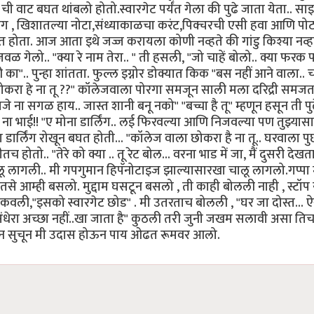
ा ची वाट बघत थांबलो होतो.स्वारगेट पर्यंत गेला की पुढे जाता येता.. स
भंग , खिशातल्या नोटा,संध्याकाळचा करंट,पिक्चरची एसी हवा आणि पो
 होता. आज आता इथे जज्ज करायला कोणी नव्हते की गांडु किश्या नव्ह
गेलो.. "क्या रे नाम तेरा.. " ती हसली, "जो चाहें बोलो.. क्या फरक प
का".. पुन्हा शांतता. फुल्ल इग्नोर डोक्यात किक "बस नहीं आने वाला..
का छोकरा हे ना तू ??" कॉलेजवाला पोरगा समजून साली मला दरिद्री समज
जे ना सगळ हाय.. जास्त शानी बनू नको" "बच्चा है तू" म्हणून हसून ती पु
ना भाई!! "ए मोना डार्लिंग.. लई फिरवल्या आणि निजवल्या पण तुझ्यासार
डार्लिंग रोखून बघत होती... "कॉलेज वाला छोकरा है ना तू.. घरवाला प
च होतो.. "तेरे को क्या .. तू रेट बोल... वरना भाड में जा, मैं दुसरी देख
ढे चालू लागली.. मी गपगुमान हिपॅनोटाइज झाल्यासारखा चालू लागलो.गप्पा
 तसे आम्ही बसलो. मुद्दाम घसटून बसलो , ती काही बोलली नाही , स्टॉप
टेकवली,"इसको स्वारगेट छोड" . मी उतरताच बोलली , "घर जा दोस्त... 
ये अंधेरा अच्छा नहीं..खा जाता है" कुठली तरी जुनी जखम सलावी असा तिच
ी न सुचून मी उदास होऊन पाय ओढत रूमवर आलो.