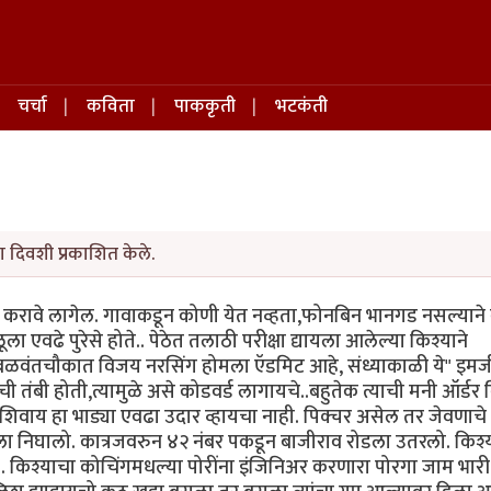
चर्चा
कविता
पाककृती
भटकंती
ा दिवशी प्रकाशित केले.
्णन करावे लागेल. गावाकडून कोणी येत नव्हता,फोनबिन भानगड नसल्याने
ा एवढे पुरेसे होते.. पेठेत तलाठी परीक्षा द्यायला आलेल्या किश्याने
बळवंतचौकात विजय नरसिंग होमला ऍडमिट आहे, संध्याकाळी ये" इमर्ज
बी होती,त्यामुळे असे कोडवर्ड लागायचे..बहुतेक त्याची मनी ऑर्डर क
वाय हा भाड्या एवढा उदार व्हायचा नाही. पिक्चर असेल तर जेवणाचे
रला निघालो. कात्रजवरुन ४२ नंबर पकडून बाजीराव रोडला उतरलो. किश्य
. .. किश्याचा कोचिंगमधल्या पोरींना इंजिनिअर करणारा पोरगा जाम भारी