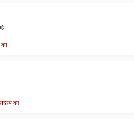
हे
व्हा
येईल
by
टवाळ कार्टा
सदस्य व्हा