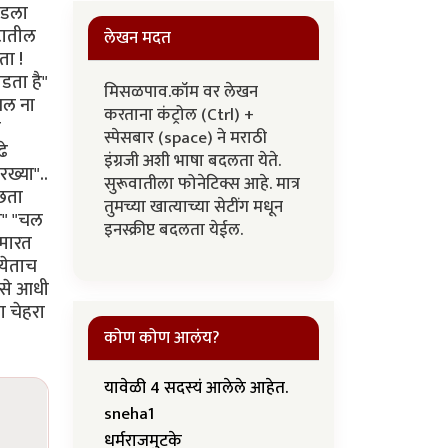
ाइडला
टातील
लेखन मदत
ता !
डता है"
मिसळपाव.कॉम वर लेखन
 चल ना
करताना कंट्रोल (Ctrl) +
त
स्पेसबार (space) ने मराठी
ढे
इंग्रजी अशी भाषा बदलता येते.
ख्या"..
सुरूवातीला फोनेटिक्स आहे. मात्र
ुछता
तुमच्या खात्याच्या सेटींग मधून
ता" "चल
इनस्क्रीप्ट बदलता येईल.
 मारत
 येताच
ऐसे आधी
ा चेहरा
कोण कोण आलंय?
यावेळी 4 सदस्यं आलेले आहेत.
sneha1
धर्मराजमुटके