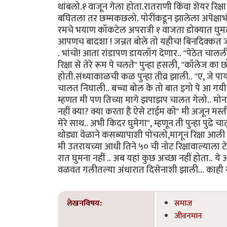
थांबलो.१ वाजून गेला होता.रातराणी किंवा शेयर रिक्ष
बघितला तर छम्मकछलो. पोरींकडून झालेला अपेक्षा
रमचे भयाण कॉकटेल अपरात्री १ वाजता डोक्यात घुमत
आपणच बादशा ! जन्नत बोले तो यहीच! बिनदिक्कत जवळ 
. भांचो! आता रांडापण डायलॉग देणार.. "पेठेत चालली 
रिक्षा से तेरे रूम पे चलते" पुन्हा हसली, "कॉलेज 
होती.संध्याकाळची कळ पुन्हा तीव्र झाली.. "ए, जे पाय
चालत निघाली.. बच्चा बोल के तो बात इगो पे आ गयी 
म्हणत मी पण तिच्या मागे झपाझप चालत गेलो.. मोना 
नहीं क्या? क्या करता है ऐसे टाईम को" मी अजून मस्तीत
मेरे साथ.. अभी किदर घुमेगा", म्हणून ती पुन्हा पु
थोड्या वेळाने कसब्यापाशी पोचलो,मागून रिक्षा आली
मी उतरायच्या आधी तिने ५० ची नोट रिक्षावाल्याला 
रात घुमना नहीं .. अब यहां कुछ अच्छा नहीं होता.. 
वळवत गलीतल्या अंधारात दिसेनाशी झाली... काह
लेखनविषय:
समाज
जीवनमान