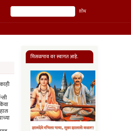
शोध
शोध
मिसळपाव वर स्वागत आहे.
 काही
न्सी
िंवा
 हाल
ाच्या