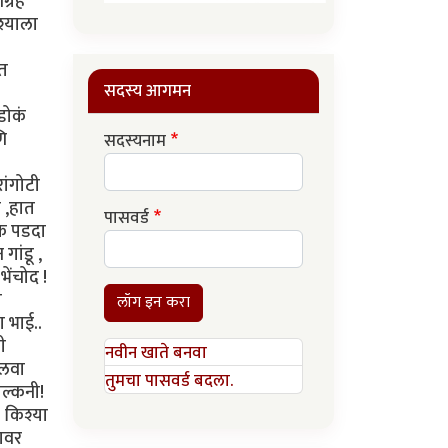
ग्रह
श्याला
ात
सदस्य आगमन
डोकं
णि
सदस्यनाम
ांगोटी
 ,हात
पासवर्ड
एक पडदा
ांडू ,
ेंचोद !
ी
लॉग इन करा
 भाई..
ी
नवीन खाते बनवा
जलवा
तुमचा पासवर्ड बदला.
ाल्कनी!
. किश्या
लावर