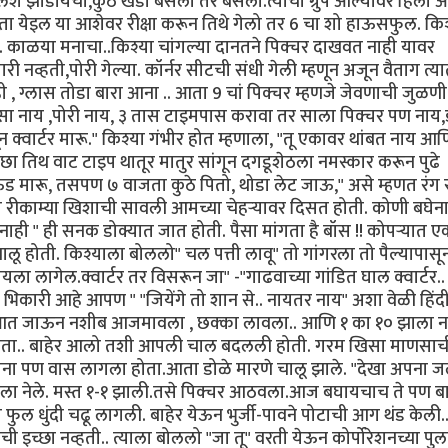
श झाडायचो,कुठ खडा बसला तर बसला.त्यांचा ग्रुप आल्यावर हिला आ
ता येइल या आशेवर रीक्षा करून तिथे गेलो तर 6 चा शो हाऊसफुल. कि
. काळया मनाचा..किश्या चांगल्या दानतने पिक्चर दाखवत नाही यावर
ी नव्हती,पोरी गेल्या. कॉर्नर सीटची संधी गेली म्हणून अजून वैताग त्य
 , ग्लास तोडा बारा आना .. आता 9 चां पिक्चर म्हणजे जेवणाची जुळणी
 पैसा नाय ,पोरी नाय, ३ तास टाइमपास करावा तर साला पिक्चर पण नाय,
 क्वार्टर मारू." किश्या गंभीर होत म्हणाला, "तू एकावर थांबत नाय आ
तिथ वाट टाइप थातूर मातुर सांगून दगडूशेठला नमस्कार करून पुढे
ड मारू, तसपण ७ वाजता कुठे पितो, थोडा लेट जाऊ," असे म्हणत रंग र
या रीकाम्या खिशाची सावली आमच्या चेहर्‍यावर दिसत होती. कोणी बघेना
 " ही सनक डोक्यात जात होती. पैसा मांगता है बॉस !! कोपऱ्यात 
ोती. किश्याला बोललो" चल पत्ती लावू" तो गांगरला तो पैल्यापासून ग
ला लागेल.क्वार्टर तर विसरून जा" -"गाढवाच्या गांडित घाल क्वार्टर.. भ
 भिकारी आहे आपण " "जियेंगे तो शान से.. नायतर नाय" अशा वेळी हिंद
! आत जाऊन नशीब आजमावला , छक्का लावला.. आणि १ का १० झाला ना
ा होता.. बाहेर आलो तशी आपली चाल बदलली होती. गरम खिसा माणसाच
ंना पण वास लागला होता.आता डोळे मारणे चालू झाले. "देखा अपना 
सा ला नेले. मस्त १-१ झाली.तसे पिक्चर आठवला.आज बघायचाच ते पण ब
ात फुल धुंदी चढू लागली. बाहेर येऊन भुर्जी-पावने पोटाची आग थंड केली.
 इच्छा नव्हती.. त्याला बोललो "जा तू" वरती येऊन कोर्पोरेशनच्या पु