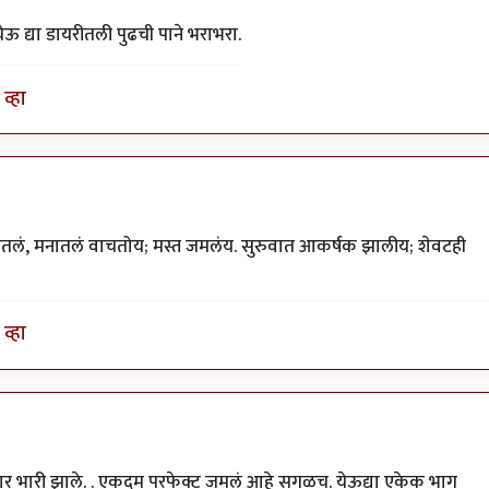
ऊ द्या डायरीतली पुढची पाने भराभरा.
व्हा
ातलं, मनातलं वाचतोय; मस्त जमलंय. सुरुवात आकर्षक झालीय; शेवटही
व्हा
फार भारी झाले. . एकदम परफेक्ट जमलं आहे सगळच. येऊद्या एकेक भाग