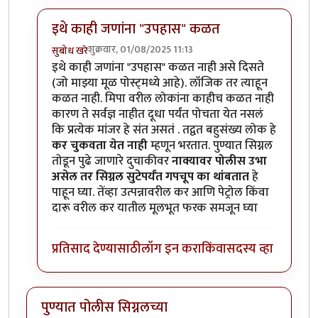
इथे काही जणांना "उपहास" कळत
शुक्रवार, 01/08/2025 11:13
सुबोध खरे
In reply to
श्री० राजेंद्र मेहेंदळे
by
युयुत्सु
इथे काही जणांना "उपहास" कळत नाही असे दिसते
(जो माझ्या मूळ पोस्ट्मध्ये आहे). लॉजिक तर त्याहून
कळत नाही. मिपा वरील लोकांना काहीच कळत नाही
कारण ते सर्वज्ञ नाहीत दूधा पर्यंत पोचता येत नसलं
कि प्रत्येक मांजर हे संत असतं . तद्वत बहुसंख्य लोक हे
कर चुकवता येत नाही
म्हणून भरतात. पुण्यात सिग्नल
तोडून पुढे जाणारे दुचाकीवर
नाक्यावर पोलीस उभा
असेल तर सिग्नल सुटेपर्यंत गपचूप का थांबतात
हे
पाहून घ्या. तेंव्हा उत्पन्नावरील कर आणि पेट्रोल किंवा
दारू वरील कर यातील मूलभूत फरक समजून घ्या
प्रतिसाद देण्यासाठी
लॉग इन करा
किंवा
सदस्य व्हा
पुण्यात पोलीस सिग्नलच्या