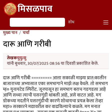
Skip to main content
मिसळपाव
शोध
शोध
मुख्य पान
चर्चा
दारू आणि गरीबी
लेखक
युयुत्सु
यांनी बुधवार, 30/07/2025 08:56 या दिवशी प्रकाशित केले.
दारू आणि गरीबी ========= आत्ता सकाळी माझ्या प्रात:कालीन
बाजाराच्या अभ्यासात एका समभागाने माझे लक्ष वेधले. तो समभाग
म्ह० युनायटेड स्पिरीट. जूनपासून हा समभाग बराच गडगडला आहे
आणि सध्या त्याची घसरगुंडी थांबली आहे, असे वाटत आहे. मग
ग्रोकच्या मदतीने घसरगुंडीची कारणे शोधायचा प्रयत्न केला तेव्हा
महा० सरकारने मद्यावरील कर वाढविल्याचे कळले. मग मनात