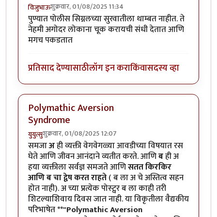
शुक्रवार, 01/08/2025 11:34
विजुभाऊ
पुण्यात पोलीस सिग्नलच्या सुरवातीला थाम्बत नाहीत. ते
नेहमी अगोदर लोकाना चूक करायची संधी देतात आणि
मगच पकडतात
प्रतिसाद देण्यासाठी
लॉग इन करा
किंवा
सदस्य व्हा
Polymathic Aversion
Syndrome
शुक्रवार, 01/08/2025 12:07
युयुत्सु
समजा
अ
ही व्यक्ती वेगवेगळ्या आवडीच्या विषयात रस
घेते आणि जीवन आनंदाने व्यतीत करते. आणि
ब
ही अ
हया व्यक्तीला सर्वज्ञ समजते आणि
सतत किरकिर
आणि ब चा द्वेष करत राहते
( ब ला अ चे अस्तित्व सहन
होत नाही). अ च्या प्रत्येक पोस्ट्वर ब ला काही तरी
शिटल्याशिवाय दिवस जात नाही. या विकृतीला वैद्यकीय
परिभाषेत
**"Polymathic Aversion