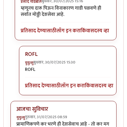
बुधवार, 30/07/2025 15:16
प्रसाद गोडबोले
In reply to
उगाच बेवड्यांचा उदो उदो
by
सुबोध खरे
म्हणूनच दारू पिऊन विनाकारण गाडी पळवणे ही
सर्वात मोठ्ठी देशसेवा आहे.
प्रतिसाद देण्यासाठी
लॉग इन करा
किंवा
सदस्य व्हा
ROFL
बुधवार, 30/07/2025 15:30
युयुत्सु
In reply to
म्हणूनच
by
प्रसाद गोडबोले
ROFL
प्रतिसाद देण्यासाठी
लॉग इन करा
किंवा
सदस्य व्हा
आजचा सुविचार
गुरुवार, 31/07/2025 08:59
युयुत्सु
प्रामाणिकपणे कर भरणे ही देशसेवाच आहे - तो कर मग