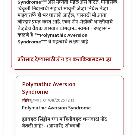
Syndrome"**
असे म्हणता येईल असे वाटते. मानसिक
विकृती निदानाची सहावी आवृत्ती जेव्हा निघेल तेव्हा
माझ्यातर्फे ही भर घातली जाईल, यासाठी मी आता
जोरदार प्रयत्न करत आहे. एका नॉन-मेडीको भारतीयाचे
तेव्हढेच वैद्यक शास्त्रात योगदान... स्वगत - उपहास न
कळणे हे
**"Polymathic Aversion
Syndrome"**
चे महत्वाचे लक्षण आहे
प्रतिसाद देण्यासाठी
लॉग इन करा
किंवा
सदस्य व्हा
Polymathic Aversion
Syndrome
शुक्रवार, 01/08/2025 12:13
सोत्रि
In reply to
Polymathic Aversion Syndrome
by
युयुत्सु
Polymathic Aversion Syndrome
ह्याबद्दल सिंड्रोम च्या माहितीबद्दल धन्यवाद! नोंद
घेतली आहे! - (आभारी) सोकाजी