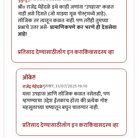
श्री० राजेंद्र मेहेंदळे इथे काही जणांना "उपहास" कळत
नाही असे दिसते (जो माझ्या मूळ पोस्ट्मध्ये आहे).
लॉजिक तर त्याहून कळत नाही. पण तरीही तुमच्या
प्रश्नाचे उत्तर असे-
प्रामाणिकपणे कर भरणे ही देशसेवा
आहे!
प्रतिसाद देण्यासाठी
लॉग इन करा
किंवा
सदस्य व्हा
ओके!!
गुरुवार, 31/07/2025 19:10
राजेंद्र मेहेंदळे
In reply to
श्री० राजेंद्र मेहेंदळे
by
युयुत्सु
मला उपहास आणि लॉजिक कळत नसेलही, पण
म्हणण्याचा उद्देश ईतकाच होता की प्रत्येक गोष्ट
महसूलाच्या चष्यातून बघुन चालणार नाही.
प्रतिसाद देण्यासाठी
लॉग इन करा
किंवा
सदस्य व्हा