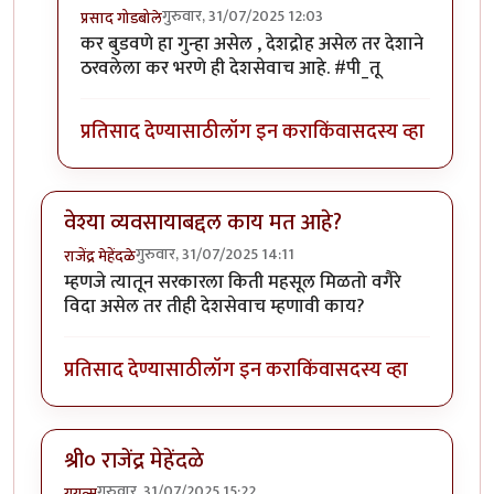
गुरुवार, 31/07/2025 12:03
प्रसाद गोडबोले
In reply to
पेट्रोलवरील असो किंवा दारू
by
सुबोध खरे
कर बुडवणे हा गुन्हा असेल , देशद्रोह असेल तर देशाने
ठरवलेला कर भरणे ही देशसेवाच आहे. #पी_तू
प्रतिसाद देण्यासाठी
लॉग इन करा
किंवा
सदस्य व्हा
वेश्या व्यवसायाबद्दल काय मत आहे?
गुरुवार, 31/07/2025 14:11
राजेंद्र मेहेंदळे
म्हणजे त्यातून सरकारला किती महसूल मिळतो वगैरे
विदा असेल तर तीही देशसेवाच म्हणावी काय?
प्रतिसाद देण्यासाठी
लॉग इन करा
किंवा
सदस्य व्हा
श्री० राजेंद्र मेहेंदळे
गुरुवार, 31/07/2025 15:22
युयुत्सु