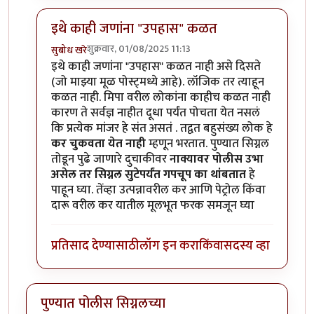
इथे काही जणांना "उपहास" कळत
शुक्रवार, 01/08/2025 11:13
सुबोध खरे
In reply to
श्री० राजेंद्र मेहेंदळे
by
युयुत्सु
इथे काही जणांना "उपहास" कळत नाही असे दिसते
(जो माझ्या मूळ पोस्ट्मध्ये आहे). लॉजिक तर त्याहून
कळत नाही. मिपा वरील लोकांना काहीच कळत नाही
कारण ते सर्वज्ञ नाहीत दूधा पर्यंत पोचता येत नसलं
कि प्रत्येक मांजर हे संत असतं . तद्वत बहुसंख्य लोक हे
कर चुकवता येत नाही
म्हणून भरतात. पुण्यात सिग्नल
तोडून पुढे जाणारे दुचाकीवर
नाक्यावर पोलीस उभा
असेल तर सिग्नल सुटेपर्यंत गपचूप का थांबतात
हे
पाहून घ्या. तेंव्हा उत्पन्नावरील कर आणि पेट्रोल किंवा
दारू वरील कर यातील मूलभूत फरक समजून घ्या
प्रतिसाद देण्यासाठी
लॉग इन करा
किंवा
सदस्य व्हा
पुण्यात पोलीस सिग्नलच्या