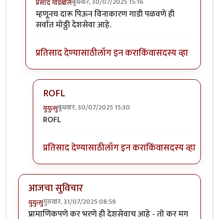
बुधवार, 30/07/2025 15:16
प्रसाद गोडबोले
In reply to
उगाच बेवड्यांचा उदो उदो
by
सुबोध खरे
म्हणूनच दारू पिऊन विनाकारण गाडी पळवणे ही
सर्वात मोठ्ठी देशसेवा आहे.
प्रतिसाद देण्यासाठी
लॉग इन करा
किंवा
सदस्य व्हा
ROFL
बुधवार, 30/07/2025 15:30
युयुत्सु
In reply to
म्हणूनच
by
प्रसाद गोडबोले
ROFL
प्रतिसाद देण्यासाठी
लॉग इन करा
किंवा
सदस्य व्हा
आजचा सुविचार
गुरुवार, 31/07/2025 08:59
युयुत्सु
प्रामाणिकपणे कर भरणे ही देशसेवाच आहे - तो कर मग