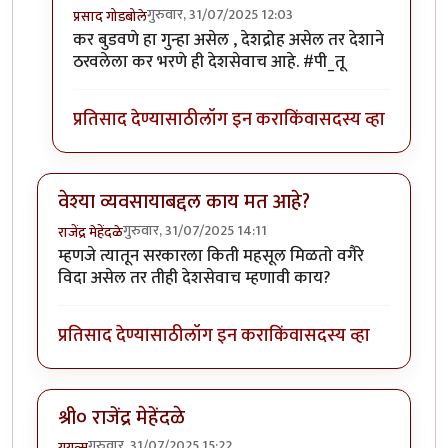
गुरुवार, 31/07/2025 12:03
प्रसाद गोडबोले
In reply to
पेट्रोलवरील असो किंवा दारू
by
सुबोध खरे
कर बुडवणे हा गुन्हा असेल , देशद्रोह असेल तर देशाने
ठरवलेला कर भरणे ही देशसेवाच आहे. #पी_तू
प्रतिसाद देण्यासाठी
लॉग इन करा
किंवा
सदस्य व्हा
वेश्या व्यवसायाबद्दल काय मत आहे?
गुरुवार, 31/07/2025 14:11
राजेंद्र मेहेंदळे
म्हणजे त्यातून सरकारला किती महसूल मिळतो वगैरे
विदा असेल तर तीही देशसेवाच म्हणावी काय?
प्रतिसाद देण्यासाठी
लॉग इन करा
किंवा
सदस्य व्हा
श्री० राजेंद्र मेहेंदळे
गुरुवार, 31/07/2025 15:22
युयुत्सु