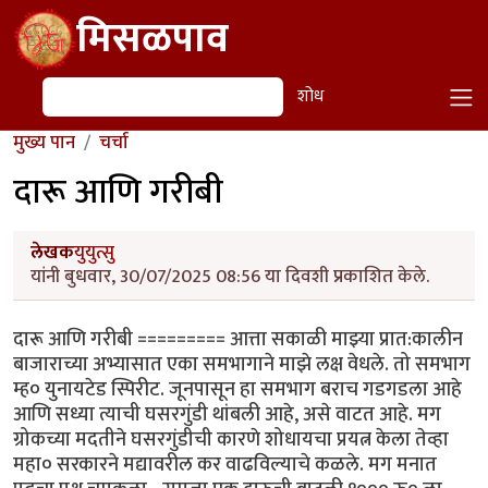
Skip to main content
मिसळपाव
शोध
शोध
मुख्य पान
चर्चा
दारू आणि गरीबी
लेखक
युयुत्सु
यांनी बुधवार, 30/07/2025 08:56 या दिवशी प्रकाशित केले.
दारू आणि गरीबी ========= आत्ता सकाळी माझ्या प्रात:कालीन
बाजाराच्या अभ्यासात एका समभागाने माझे लक्ष वेधले. तो समभाग
म्ह० युनायटेड स्पिरीट. जूनपासून हा समभाग बराच गडगडला आहे
आणि सध्या त्याची घसरगुंडी थांबली आहे, असे वाटत आहे. मग
ग्रोकच्या मदतीने घसरगुंडीची कारणे शोधायचा प्रयत्न केला तेव्हा
महा० सरकारने मद्यावरील कर वाढविल्याचे कळले. मग मनात