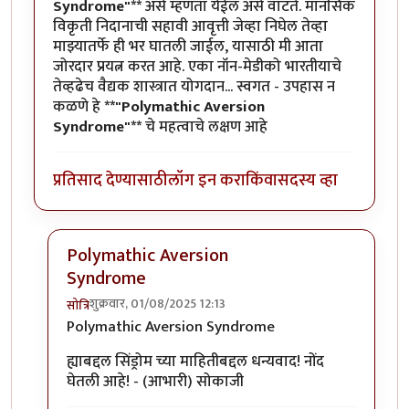
Syndrome"**
असे म्हणता येईल असे वाटते. मानसिक
विकृती निदानाची सहावी आवृत्ती जेव्हा निघेल तेव्हा
माझ्यातर्फे ही भर घातली जाईल, यासाठी मी आता
जोरदार प्रयत्न करत आहे. एका नॉन-मेडीको भारतीयाचे
तेव्हढेच वैद्यक शास्त्रात योगदान... स्वगत - उपहास न
कळणे हे
**"Polymathic Aversion
Syndrome"**
चे महत्वाचे लक्षण आहे
प्रतिसाद देण्यासाठी
लॉग इन करा
किंवा
सदस्य व्हा
Polymathic Aversion
Syndrome
शुक्रवार, 01/08/2025 12:13
सोत्रि
In reply to
Polymathic Aversion Syndrome
by
युयुत्सु
Polymathic Aversion Syndrome
ह्याबद्दल सिंड्रोम च्या माहितीबद्दल धन्यवाद! नोंद
घेतली आहे! - (आभारी) सोकाजी