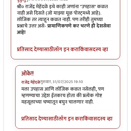
श्री० राजेंद्र मेहेंदळे इथे काही जणांना "उपहास" कळत
नाही असे दिसते (जो माझ्या मूळ पोस्ट्मध्ये आहे).
लॉजिक तर त्याहून कळत नाही. पण तरीही तुमच्या
प्रश्नाचे उत्तर असे-
प्रामाणिकपणे कर भरणे ही देशसेवा
आहे!
प्रतिसाद देण्यासाठी
लॉग इन करा
किंवा
सदस्य व्हा
ओके!!
गुरुवार, 31/07/2025 19:10
राजेंद्र मेहेंदळे
In reply to
श्री० राजेंद्र मेहेंदळे
by
युयुत्सु
मला उपहास आणि लॉजिक कळत नसेलही, पण
म्हणण्याचा उद्देश ईतकाच होता की प्रत्येक गोष्ट
महसूलाच्या चष्यातून बघुन चालणार नाही.
प्रतिसाद देण्यासाठी
लॉग इन करा
किंवा
सदस्य व्हा