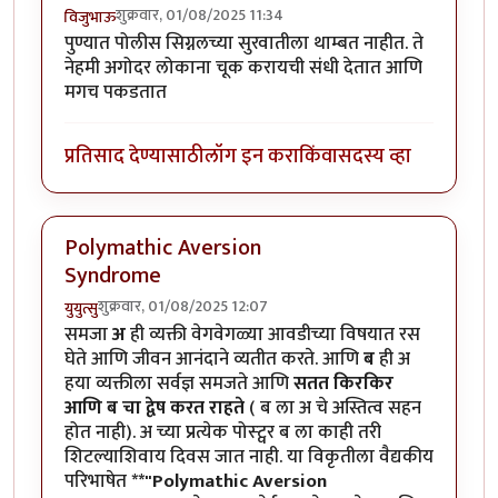
शुक्रवार, 01/08/2025 11:34
विजुभाऊ
पुण्यात पोलीस सिग्नलच्या सुरवातीला थाम्बत नाहीत. ते
नेहमी अगोदर लोकाना चूक करायची संधी देतात आणि
मगच पकडतात
प्रतिसाद देण्यासाठी
लॉग इन करा
किंवा
सदस्य व्हा
Polymathic Aversion
Syndrome
शुक्रवार, 01/08/2025 12:07
युयुत्सु
समजा
अ
ही व्यक्ती वेगवेगळ्या आवडीच्या विषयात रस
घेते आणि जीवन आनंदाने व्यतीत करते. आणि
ब
ही अ
हया व्यक्तीला सर्वज्ञ समजते आणि
सतत किरकिर
आणि ब चा द्वेष करत राहते
( ब ला अ चे अस्तित्व सहन
होत नाही). अ च्या प्रत्येक पोस्ट्वर ब ला काही तरी
शिटल्याशिवाय दिवस जात नाही. या विकृतीला वैद्यकीय
परिभाषेत
**"Polymathic Aversion