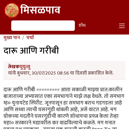
Skip to main content
मिसळपाव
शोध
शोध
मुख्य पान
चर्चा
दारू आणि गरीबी
लेखक
युयुत्सु
यांनी बुधवार, 30/07/2025 08:56 या दिवशी प्रकाशित केले.
दारू आणि गरीबी ========= आत्ता सकाळी माझ्या प्रात:कालीन
बाजाराच्या अभ्यासात एका समभागाने माझे लक्ष वेधले. तो समभाग
म्ह० युनायटेड स्पिरीट. जूनपासून हा समभाग बराच गडगडला आहे
आणि सध्या त्याची घसरगुंडी थांबली आहे, असे वाटत आहे. मग
ग्रोकच्या मदतीने घसरगुंडीची कारणे शोधायचा प्रयत्न केला तेव्हा
महा० सरकारने मद्यावरील कर वाढविल्याचे कळले. मग मनात