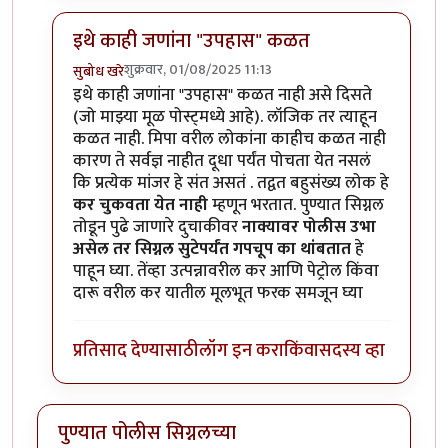
इथे काही जणांना "उपहास" कळत
शुक्रवार, 01/08/2025 11:13
सुबोध खरे
In reply to
श्री० राजेंद्र मेहेंदळे
by
युयुत्सु
इथे काही जणांना "उपहास" कळत नाही असे दिसते
(जो माझ्या मूळ पोस्ट्मध्ये आहे). लॉजिक तर त्याहून
कळत नाही. मिपा वरील लोकांना काहीच कळत नाही
कारण ते सर्वज्ञ नाहीत दूधा पर्यंत पोचता येत नसलं
कि प्रत्येक मांजर हे संत असतं . तद्वत बहुसंख्य लोक हे
कर चुकवता येत नाही
म्हणून भरतात. पुण्यात सिग्नल
तोडून पुढे जाणारे दुचाकीवर
नाक्यावर पोलीस उभा
असेल तर सिग्नल सुटेपर्यंत गपचूप का थांबतात
हे
पाहून घ्या. तेंव्हा उत्पन्नावरील कर आणि पेट्रोल किंवा
दारू वरील कर यातील मूलभूत फरक समजून घ्या
प्रतिसाद देण्यासाठी
लॉग इन करा
किंवा
सदस्य व्हा
पुण्यात पोलीस सिग्नलच्या