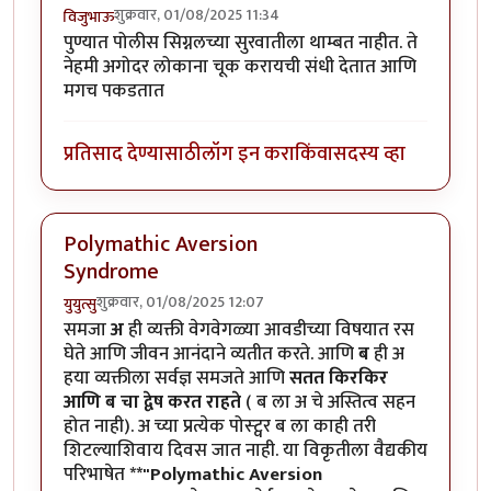
शुक्रवार, 01/08/2025 11:34
विजुभाऊ
पुण्यात पोलीस सिग्नलच्या सुरवातीला थाम्बत नाहीत. ते
नेहमी अगोदर लोकाना चूक करायची संधी देतात आणि
मगच पकडतात
प्रतिसाद देण्यासाठी
लॉग इन करा
किंवा
सदस्य व्हा
Polymathic Aversion
Syndrome
शुक्रवार, 01/08/2025 12:07
युयुत्सु
समजा
अ
ही व्यक्ती वेगवेगळ्या आवडीच्या विषयात रस
घेते आणि जीवन आनंदाने व्यतीत करते. आणि
ब
ही अ
हया व्यक्तीला सर्वज्ञ समजते आणि
सतत किरकिर
आणि ब चा द्वेष करत राहते
( ब ला अ चे अस्तित्व सहन
होत नाही). अ च्या प्रत्येक पोस्ट्वर ब ला काही तरी
शिटल्याशिवाय दिवस जात नाही. या विकृतीला वैद्यकीय
परिभाषेत
**"Polymathic Aversion