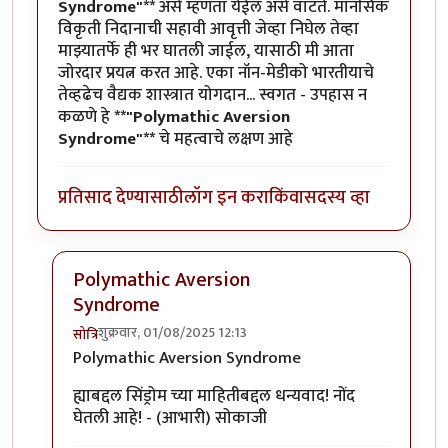
Syndrome"**
असे म्हणता येईल असे वाटते. मानसिक
विकृती निदानाची सहावी आवृत्ती जेव्हा निघेल तेव्हा
माझ्यातर्फे ही भर घातली जाईल, यासाठी मी आता
जोरदार प्रयत्न करत आहे. एका नॉन-मेडीको भारतीयाचे
तेव्हढेच वैद्यक शास्त्रात योगदान... स्वगत - उपहास न
कळणे हे
**"Polymathic Aversion
Syndrome"**
चे महत्वाचे लक्षण आहे
प्रतिसाद देण्यासाठी
लॉग इन करा
किंवा
सदस्य व्हा
Polymathic Aversion
Syndrome
शुक्रवार, 01/08/2025 12:13
सोत्रि
In reply to
Polymathic Aversion Syndrome
by
युयुत्सु
Polymathic Aversion Syndrome
ह्याबद्दल सिंड्रोम च्या माहितीबद्दल धन्यवाद! नोंद
घेतली आहे! - (आभारी) सोकाजी