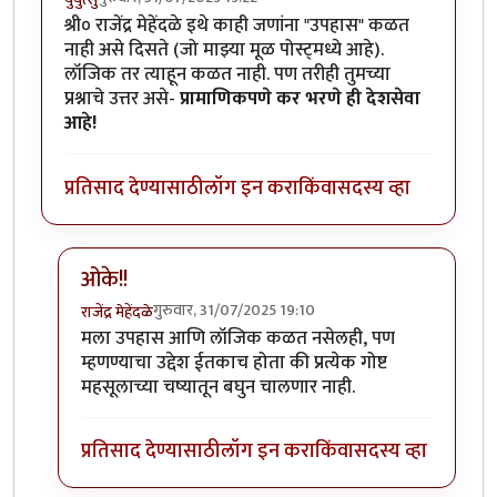
श्री० राजेंद्र मेहेंदळे इथे काही जणांना "उपहास" कळत
नाही असे दिसते (जो माझ्या मूळ पोस्ट्मध्ये आहे).
लॉजिक तर त्याहून कळत नाही. पण तरीही तुमच्या
प्रश्नाचे उत्तर असे-
प्रामाणिकपणे कर भरणे ही देशसेवा
आहे!
प्रतिसाद देण्यासाठी
लॉग इन करा
किंवा
सदस्य व्हा
ओके!!
गुरुवार, 31/07/2025 19:10
राजेंद्र मेहेंदळे
In reply to
श्री० राजेंद्र मेहेंदळे
by
युयुत्सु
मला उपहास आणि लॉजिक कळत नसेलही, पण
म्हणण्याचा उद्देश ईतकाच होता की प्रत्येक गोष्ट
महसूलाच्या चष्यातून बघुन चालणार नाही.
प्रतिसाद देण्यासाठी
लॉग इन करा
किंवा
सदस्य व्हा