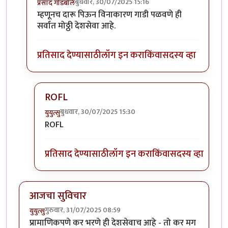
बुधवार, 30/07/2025 15:16
प्रसाद गोडबोले
In reply to
उगाच बेवड्यांचा उदो उदो
by
सुबोध खरे
म्हणूनच दारू पिऊन विनाकारण गाडी पळवणे ही
सर्वात मोठ्ठी देशसेवा आहे.
प्रतिसाद देण्यासाठी
लॉग इन करा
किंवा
सदस्य व्हा
ROFL
बुधवार, 30/07/2025 15:30
युयुत्सु
In reply to
म्हणूनच
by
प्रसाद गोडबोले
ROFL
प्रतिसाद देण्यासाठी
लॉग इन करा
किंवा
सदस्य व्हा
आजचा सुविचार
गुरुवार, 31/07/2025 08:59
युयुत्सु
प्रामाणिकपणे कर भरणे ही देशसेवाच आहे - तो कर मग