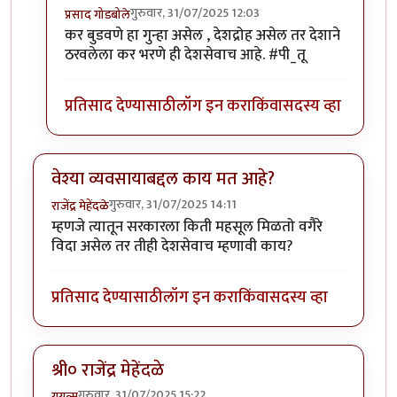
गुरुवार, 31/07/2025 12:03
प्रसाद गोडबोले
In reply to
पेट्रोलवरील असो किंवा दारू
by
सुबोध खरे
कर बुडवणे हा गुन्हा असेल , देशद्रोह असेल तर देशाने
ठरवलेला कर भरणे ही देशसेवाच आहे. #पी_तू
प्रतिसाद देण्यासाठी
लॉग इन करा
किंवा
सदस्य व्हा
वेश्या व्यवसायाबद्दल काय मत आहे?
गुरुवार, 31/07/2025 14:11
राजेंद्र मेहेंदळे
म्हणजे त्यातून सरकारला किती महसूल मिळतो वगैरे
विदा असेल तर तीही देशसेवाच म्हणावी काय?
प्रतिसाद देण्यासाठी
लॉग इन करा
किंवा
सदस्य व्हा
श्री० राजेंद्र मेहेंदळे
गुरुवार, 31/07/2025 15:22
युयुत्सु