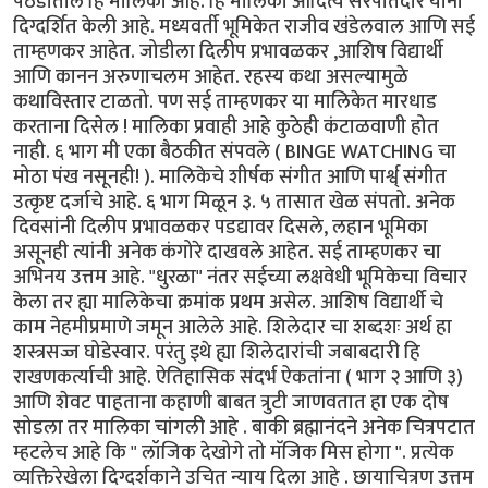
पठडीतील हि मालिका आहे. हि मालिका आदित्य सरपोतदार यांनी
दिग्दर्शित केली आहे. मध्यवर्ती भूमिकेत राजीव खंडेलवाल आणि सई
ताम्हणकर आहेत. जोडीला दिलीप प्रभावळकर ,आशिष विद्यार्थी
आणि कानन अरुणाचलम आहेत. रहस्य कथा असल्यामुळे
कथाविस्तार टाळतो. पण सई ताम्हणकर या मालिकेत मारधाड
करताना दिसेल ! मालिका प्रवाही आहे कुठेही कंटाळवाणी होत
नाही. ६ भाग मी एका बैठकीत संपवले ( BINGE WATCHING चा
मोठा पंख नसूनही! ). मालिकेचे शीर्षक संगीत आणि पार्श्व् संगीत
उत्कृष्ट दर्जाचे आहे. ६ भाग मिळून ३. ५ तासात खेळ संपतो. अनेक
दिवसांनी दिलीप प्रभावळकर पडद्यावर दिसले, लहान भूमिका
असूनही त्यांनी अनेक कंगोरे दाखवले आहेत. सई ताम्हणकर चा
अभिनय उत्तम आहे. "धुरळा" नंतर सईच्या लक्षवेधी भूमिकेचा विचार
केला तर ह्या मालिकेचा क्रमांक प्रथम असेल. आशिष विद्यार्थी चे
काम नेहमीप्रमाणे जमून आलेले आहे. शिलेदार चा शब्दशः अर्थ हा
शस्त्रसज्ज घोडेस्वार. परंतु इथे ह्या शिलेदारांची जबाबदारी हि
राखणकर्त्याची आहे. ऐतिहासिक संदर्भ ऐकतांना ( भाग २ आणि ३)
आणि शेवट पाहताना कहाणी बाबत त्रुटी जाणवतात हा एक दोष
सोडला तर मालिका चांगली आहे . बाकी ब्रह्मानंदने अनेक चित्रपटात
म्हटलेच आहे कि " लॉजिक देखोगे तो मॅजिक मिस होगा ". प्रत्येक
व्यक्तिरेखेला दिग्दर्शकाने उचित न्याय दिला आहे . छायाचित्रण उत्तम