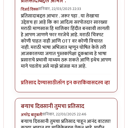
प्रतिसादाबद्दल आभार .
शनिवार, 22/03/2025 22:33
विअर्ड विक्स
In reply to
मालिकेचे माहिती नाही.
by
सस्नेह
प्रतिसादाबद्दल आभार . जरूर पहा . या लेखाचा
उद्देशच हा आहे कि का आदित्य सरपोतदार सारख्या
मराठी माणसास हि मालिका हिंदीत बनवावी लागली
हे आपण जाणणे फार गरजेचे आहे. मराठी चित्रपट
कोणी पाहत नाही आणि OTT वर कोणी विचारत
नाही. मराठी भाषा अभिजात म्हणून घोषित केले तरी
आजकालच्या जगात पुस्तकांपेक्षा द्रुकश्राव्य हे भाषा
प्रसाराचे प्रभावी माध्यम ठरू शकते आणि इथेच आपण
मागे पडतोय असे माझे प्रांजळ मत आहे.
प्रतिसाद देण्यासाठी
लॉग इन करा
किंवा
सदस्य व्हा
बऱ्याच दिवसानी तुमचा प्रतिसाद
शनिवार, 22/03/2025 22:46
अमरेंद्र बाहुबली
In reply to
मालिकेचे माहिती नाही.
by
सस्नेह
बऱ्याच दिवसानी तुमचा प्रतिसाद पाहून आनंद वाटला!
कश्या आहात ह्या मालिकेबद्दल ऐकून आहे. पाहीन