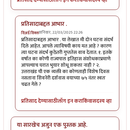
प्रतिसाद देण्यासाठी
लॉग इन करा
किंवा
सदस्य व्हा
प्रतिसादाबद्दल आभार .
शनिवार, 22/03/2025 22:26
विअर्ड विक्स
In reply to
खरेतर दा विन्ची कोड नंतर
by
कानडाऊ योगेशु
प्रतिसादाबद्दल आभार . या लेखात मी दोन घटना संदर्भ
दिले आहेत. आपले त्याविषयी काय मत आहे ? कारण
त्या घटना संदर्भ कुठेतरी गुप्ततेस वाव देतात. १. इतके
वर्षात का कोणी राज्यपाल इतिहास संशोधकाप्रमाणे
आपल्याच घरात भुयार शोधू शकला नाही ? २.
उत्तराखंड ची एक व्यक्ती का कोणताही विशेष दिवस
नसताना शिवनेरी दर्शनास वयाच्या ७५ नंतर स्वतः
चढत गेले ?
प्रतिसाद देण्यासाठी
लॉग इन करा
किंवा
सदस्य व्हा
या सारखेच अजुन एक पुस्तक आहे.