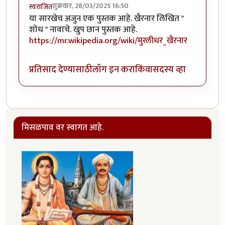
शुक्रवार, 28/03/2025 16:50
स्वराजित
या सारखेच अजुन एक पुस्तक आहे. खैरनार लिखित "
शोध " नावाचे. खुप छान पुस्तक आहे.
https://mr.wikipedia.org/wiki/मुरलीधर_खैरनार
प्रतिसाद देण्यासाठी
लॉग इन करा
किंवा
सदस्य व्हा
मिसळपाव वर स्वागत आहे.