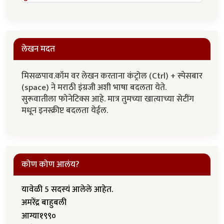
लेखन मदत
मिसळपाव.कॉम वर लेखन करताना कंट्रोल (Ctrl) + स्पेसबार
(space) ने मराठी इंग्रजी अशी भाषा बदलता येते.
सुरूवातीला फोनेटिक्स आहे. मात्र तुमच्या खात्याच्या सेटींग
मधून इनस्क्रीप्ट बदलता येईल.
कोण कोण आलंय?
यावेळी 5 सदस्यं आलेले आहेत.
अमरेंद्र बाहुबली
आग्या१९९०