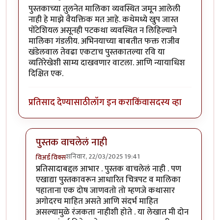
पुस्तकाच्या तुलनेत मालिका व्यवस्थित जमून आलेली
नाही हे माझे वैयक्तिक मत आहे. कथेमध्ये खुप जास्त
पोंटेशियल असूनही पटकथा व्यवस्थित न लिहिल्याने
मालिका गंडलीय. अभिनयाच्या बाबतीत फक्त राजीव
खंडेलवाल तेवढा एकटाच पुस्तकातल्या रवि या
व्यतिरेखेशी साम्य दाखवणार वाटला. आणि न्यायाधिश
दिक्षित एक.
प्रतिसाद देण्यासाठी
लॉग इन करा
किंवा
सदस्य व्हा
पुस्तक वाचलेलं नाही
शनिवार, 22/03/2025 19:41
विअर्ड विक्स
In reply to
पुस्तकाच्या तुलनेत मालिका
by
किसन शिंदे
प्रतिसादाबद्दल आभार . पुस्तक वाचलेलं नाही . पण
एखाद्या पुस्तकावरून आधारित चित्रपट व मालिका
पहाताना एक दोष जाणवतो तो म्हणजे कथासार
अगोदरच माहित असते आणि संदर्भ माहित
असल्यामुळे रंजकता नाहीशी होते . या लेखात मी दोन