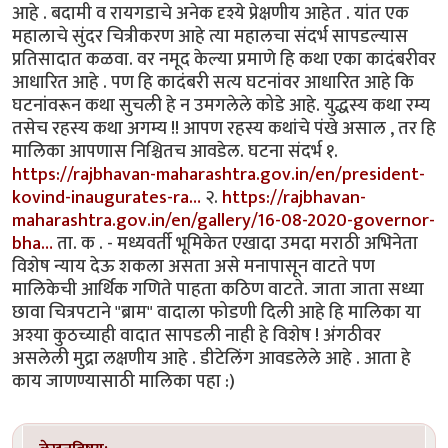
आहे . बदामी व रायगडाचे अनेक दृश्ये प्रेक्षणीय आहेत . यांत एक
महालाचे सुंदर चित्रीकरण आहे त्या महालचा संदर्भ सापडल्यास
प्रतिसादात कळवा. वर नमूद केल्या प्रमाणे हि कथा एका कादंबरीवर
आधारित आहे . पण हि कादंबरी सत्य घटनांवर आधारित आहे कि
घटनांवरून कथा सुचली हे न उमगलेले कोडे आहे. युद्धस्य कथा रम्य
तसेच रहस्य कथा अगम्य !! आपण रहस्य कथांचे पंखे असाल , तर हि
मालिका आपणास निश्चितच आवडेल. घटना संदर्भ १.
https://rajbhavan-maharashtra.gov.in/en/president-
kovind-inaugurates-ra…
२.
https://rajbhavan-
maharashtra.gov.in/en/gallery/16-08-2020-governor-
bha…
ता. क . - मध्यवर्ती भूमिकेत एखादा उमदा मराठी अभिनेता
विशेष न्याय देऊ शकला असता असे मनापासून वाटते पण
मालिकेची आर्थिक गणिते पाहता कठिण वाटते. जाता जाता सध्या
छावा चित्रपटाने "ब्राम" वादाला फोडणी दिली आहे हि मालिका या
अश्या कुठच्याही वादात सापडली नाही हे विशेष ! अंगठीवर
असलेली मुद्रा लक्षणीय आहे . डीटेलिंग आवडलेले आहे . आता हे
काय जाणण्यासाठी मालिका पहा :)