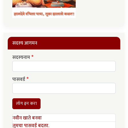
सदस्य आगमन
सदस्यनाम
पासवर्ड
लॉग इन करा
नवीन खाते बनवा
तुमचा पासवर्ड बदला.