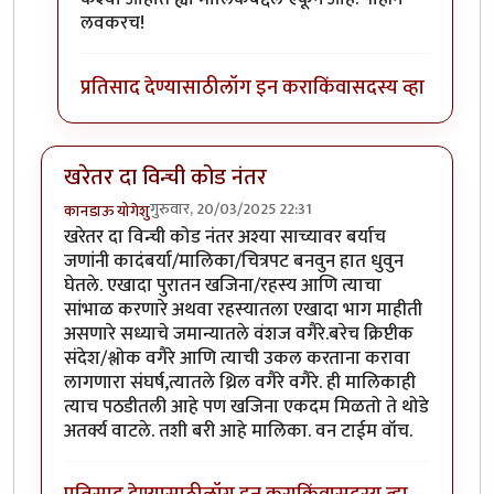
लवकरच!
प्रतिसाद देण्यासाठी
लॉग इन करा
किंवा
सदस्य व्हा
खरेतर दा विन्ची कोड नंतर
गुरुवार, 20/03/2025 22:31
कानडाऊ योगेशु
खरेतर दा विन्ची कोड नंतर अश्या साच्यावर बर्याच
जणांनी कादंबर्या/मालिका/चित्रपट बनवुन हात धुवुन
घेतले. एखादा पुरातन खजिना/रहस्य आणि त्याचा
सांभाळ करणारे अथवा रहस्यातला एखादा भाग माहीती
असणारे सध्याचे जमान्यातले वंशज वगैरे.बरेच क्रिप्टीक
संदेश/श्लोक वगैरे आणि त्याची उकल करताना करावा
लागणारा संघर्ष,त्यातले थ्रिल वगैरे वगैरे. ही मालिकाही
त्याच पठडीतली आहे पण खजिना एकदम मिळतो ते थोडे
अतर्क्य वाटले. तशी बरी आहे मालिका. वन टाईम वॉच.