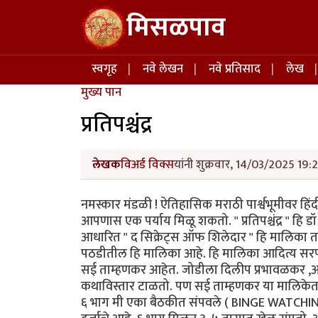
Skip to main content
मिसळपाव
Main navigation
स्वगृह
नवे लेखन
नवे प्रतिसाद
लेख
मुख्य पान
प्रतिपश्चंद्र
लेखक
विअर्ड विक्स
यांनी शुक्रवार, 14/03/2025 19:
नमस्कार मंडळी ! ऐतिहासिक मराठी पार्श्वभूमीवर ह
आपणास एक पर्याय मिळू शकतो. " प्रतिपश्चंद्र " हि
आधारित " द सिक्रेट्स ऑफ शिलेदार " हि मालिका
पठडीतील हि मालिका आहे. हि मालिका आदित्य सरपोत
सई ताम्हणकर आहेत. जोडीला दिलीप प्रभावळकर ,आ
कथाविस्तार टाळतो. पण सई ताम्हणकर या मालिकेत म
६ भाग मी एका बैठकीत संपवले ( BINGE WATCHING चा 