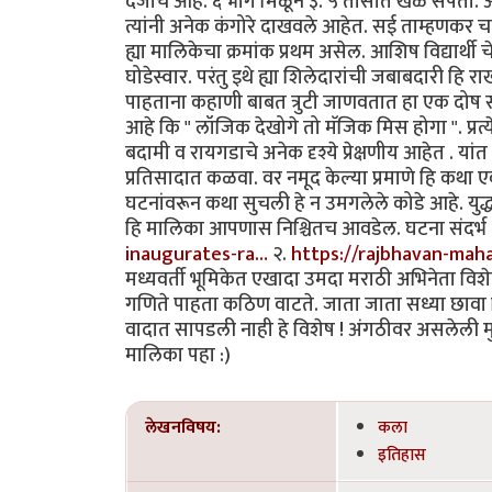
दर्जाचे आहे. ६ भाग मिळून ३. ५ तासात खेळ संपतो.
त्यांनी अनेक कंगोरे दाखवले आहेत. सई ताम्हणकर चा
ह्या मालिकेचा क्रमांक प्रथम असेल. आशिष विद्यार्थी 
घोडेस्वार. परंतु इथे ह्या शिलेदारांची जबाबदारी ह
पाहताना कहाणी बाबत त्रुटी जाणवतात हा एक दोष सो
आहे कि " लॉजिक देखोगे तो मॅजिक मिस होगा ". प्रत्ये
बदामी व रायगडाचे अनेक दृश्ये प्रेक्षणीय आहेत . य
प्रतिसादात कळवा. वर नमूद केल्या प्रमाणे हि कथ
घटनांवरून कथा सुचली हे न उमगलेले कोडे आहे. युद
हि मालिका आपणास निश्चितच आवडेल. घटना संदर्भ 
inaugurates-ra…
२.
https://rajbhavan-mah
मध्यवर्ती भूमिकेत एखादा उमदा मराठी अभिनेता व
गणिते पाहता कठिण वाटते. जाता जाता सध्या छावा च
वादात सापडली नाही हे विशेष ! अंगठीवर असलेली मु
मालिका पहा :)
लेखनविषय:
कला
इतिहास