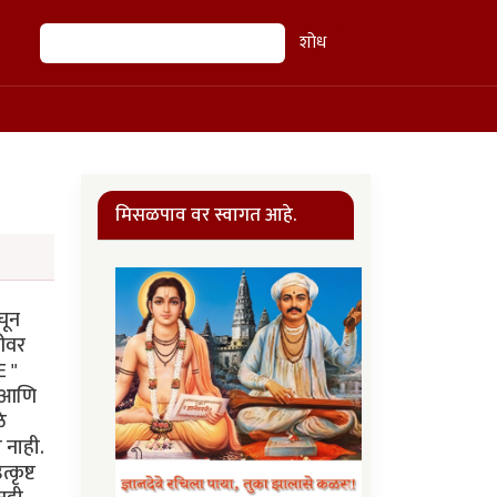
शोध
शोध
मिसळपाव वर स्वागत आहे.
चून
रीवर
E "
ल आणि
े
 नाही.
कृष्ट