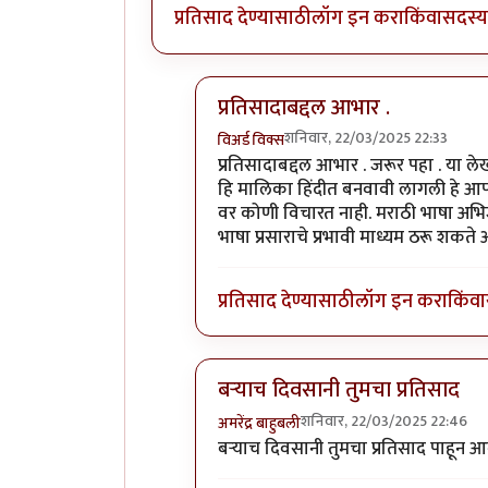
प्रतिसाद देण्यासाठी
लॉग इन करा
किंवा
सदस्य 
प्रतिसादाबद्दल आभार .
शनिवार, 22/03/2025 22:33
विअर्ड विक्स
In reply to
मालिकेचे माहिती नाही.
by
स
प्रतिसादाबद्दल आभार . जरूर पहा . या 
हि मालिका हिंदीत बनवावी लागली हे आ
वर कोणी विचारत नाही. मराठी भाषा अभिजात
भाषा प्रसाराचे प्रभावी माध्यम ठरू शकत
प्रतिसाद देण्यासाठी
लॉग इन करा
किंवा
बऱ्याच दिवसानी तुमचा प्रतिसाद
शनिवार, 22/03/2025 22:46
अमरेंद्र बाहुबली
In reply to
मालिकेचे माहिती नाही.
by
स
बऱ्याच दिवसानी तुमचा प्रतिसाद पाहून 