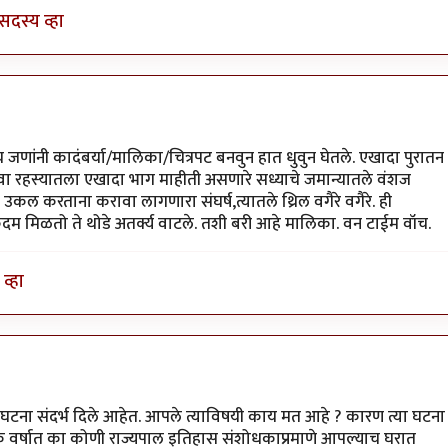
सदस्य व्हा
ाच जणांनी कादंबर्या/मालिका/चित्रपट बनवुन हात धुवुन घेतले. एखादा पुरातन
ा रहस्यातला एखादा भाग माहीती असणारे सध्याचे जमान्यातले वंशज
ची उकल करताना करावा लागणारा संघर्ष,त्यातले थ्रिल वगैरे वगैरे. ही
 मिळतो ते थोडे अतर्क्य वाटले. तशी बरी आहे मालिका. वन टाईम वॉच.
व्हा
y
कानडाऊ योगेशु
न घटना संदर्भ दिले आहेत. आपले त्याविषयी काय मत आहे ? कारण त्या घटना
 इतके वर्षात का कोणी राज्यपाल इतिहास संशोधकाप्रमाणे आपल्याच घरात