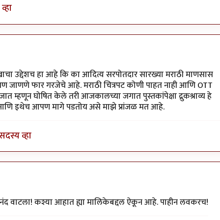
व्हा
स्नेह
लेखाचा उद्देशच हा आहे कि का आदित्य सरपोतदार सारख्या मराठी माणसास
पण जाणणे फार गरजेचे आहे. मराठी चित्रपट कोणी पाहत नाही आणि OTT
 म्हणून घोषित केले तरी आजकालच्या जगात पुस्तकांपेक्षा द्रुकश्राव्य हे
े आणि इथेच आपण मागे पडतोय असे माझे प्रांजळ मत आहे.
सदस्य व्हा
स्नेह
आनंद वाटला! कश्या आहात ह्या मालिकेबद्दल ऐकून आहे. पाहीन लवकरच!