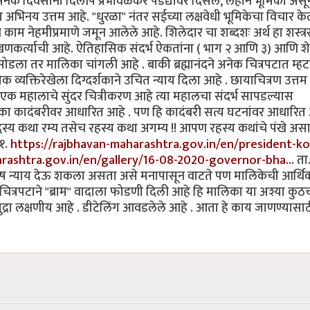
 अनेक दिवसांनी दिलीप प्रभावळकर पडद्यावर दिसले, लहान भूमिका असू
 अभिनय उत्तम आहे. "धुरळा" नंतर सईच्या लक्षवेधी भूमिकेचा विचार क
चे काम नेहमीप्रमाणे जमून आलेले आहे. शिलेदार चा शब्दशः अर्थ हा शस्त्र
ि राखणकर्त्याची आहे. ऐतिहासिक संदर्भ ऐकतांना ( भाग २ आणि ३) आणि श
डला तर मालिका चांगली आहे . बाकी ब्रह्मानंदने अनेक चित्रपटात म्ह
क व्यक्तिरेखेला दिग्दर्शकाने उचित न्याय दिला आहे . छायाचित्रण उत्तम
ांत एक महालाचे सुंदर चित्रीकरण आहे त्या महालचा संदर्भ सापडल्यास
ा एका कादंबरीवर आधारित आहे . पण हि कादंबरी सत्य घटनांवर आधारित
्धस्य कथा रम्य तसेच रहस्य कथा अगम्य !! आपण रहस्य कथांचे पंखे अस
१.
https://rajbhavan-maharashtra.gov.in/en/president-ko
arashtra.gov.in/en/gallery/16-08-2020-governor-bha…
ता.
िशेष न्याय देऊ शकला असता असे मनापासून वाटते पण मालिकेची आर्थि
ित्रपटाने "ब्राम" वादाला फोडणी दिली आहे हि मालिका या अश्या कुठच
द्रा लक्षणीय आहे . डीटेलिंग आवडलेले आहे . आता हे काय जाणण्यासा