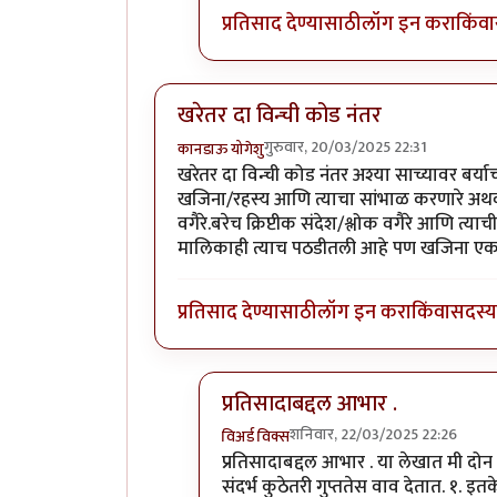
प्रतिसाद देण्यासाठी
लॉग इन करा
किंवा
खरेतर दा विन्ची कोड नंतर
गुरुवार, 20/03/2025 22:31
कानडाऊ योगेशु
खरेतर दा विन्ची कोड नंतर अश्या साच्यावर बर्य
खजिना/रहस्य आणि त्याचा सांभाळ करणारे अथव
वगैरे.बरेच क्रिप्टीक संदेश/श्लोक वगैरे आणि त्या
मालिकाही त्याच पठडीतली आहे पण खजिना एकदम
प्रतिसाद देण्यासाठी
लॉग इन करा
किंवा
सदस्य 
प्रतिसादाबद्दल आभार .
शनिवार, 22/03/2025 22:26
विअर्ड विक्स
In reply to
खरेतर दा विन्ची कोड नंतर
b
प्रतिसादाबद्दल आभार . या लेखात मी दो
संदर्भ कुठेतरी गुप्ततेस वाव देतात. १.