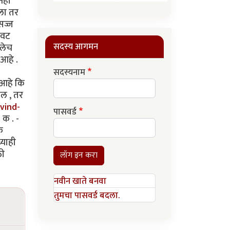
नही
ेला तर
सज्ज
ेवट
सदस्य आगमन
टलेच
 आहे .
सदस्यनाम
 आहे कि
ाल , तर
vind-
पासवर्ड
 क . -
क
्याही
ठी
लॉग इन करा
नवीन खाते बनवा
तुमचा पासवर्ड बदला.