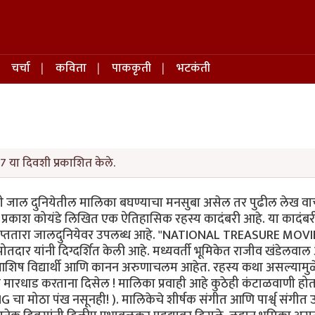
चर्चा
कविता
पाककृती
भटकंती
27 या दिवशी प्रकाशित केले.
िंदी जाल दुनियेतील मालिका बघण्याचा मनसुबा असेल तर पुढील लेख वा
 डॉ प्रकाश कोयंडे लिखित एक ऐतिहासिक रहस्य कादंबरी आहे. या कादंब
 तप्ततारा जालदुनियेवर उपलब्ध आहे. "NATIONAL TREASURE MOVI
दार यांनी दिग्दर्शित केली आहे. मध्यवर्ती भूमिकेत राजीव खंडेलवा
शिष विद्यार्थी आणि कानन अरुणाचलम आहेत. रहस्य कथा असल्यामुळ
ारधाड करताना दिसेल ! मालिका प्रवाही आहे कुठेही कंटाळवाणी होत
मोठा पंख नसूनही! ). मालिकेचे शीर्षक संगीत आणि पार्श्व् संगीत उत्