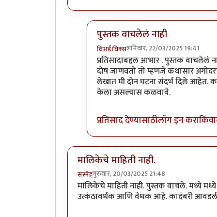
पुस्तक वाचलेलं नाही
शनिवार, 22/03/2025 19:41
विअर्ड विक्स
In reply to
पुस्तकाच्या तुलनेत मालिका
प्रतिसादाबद्दल आभार . पुस्तक वाचलेलं
दोष जाणवतो तो म्हणजे कथासार अगोदरच 
लेखात मी दोन घटना संदर्भ दिले आहेत. क
केला असल्यास कळवावे.
प्रतिसाद देण्यासाठी
लॉग इन करा
किंवा
मालिकेचे माहिती नाही.
गुरुवार, 20/03/2025 21:48
सस्नेह
मालिकेचे माहिती नाही. पुस्तक वाचले. मध्ये मध
उत्कंठावर्धक आणि वेधक आहे. कादंबरी आवडल