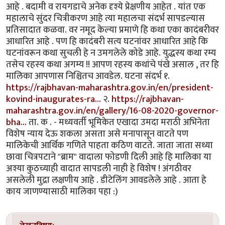
आहे . बदामी व रायगडाचे अनेक दृश्ये प्रेक्षणीय आहेत . यांत एक
महालाचे सुंदर चित्रीकरण आहे त्या महालचा संदर्भ सापडल्यास
प्रतिसादात कळवा. वर नमूद केल्या प्रमाणे हि कथा एका कादंबरीवर
आधारित आहे . पण हि कादंबरी सत्य घटनांवर आधारित आहे कि
घटनांवरून कथा सुचली हे न उमगलेले कोडे आहे. युद्धस्य कथा रम्य
तसेच रहस्य कथा अगम्य !! आपण रहस्य कथांचे पंखे असाल , तर हि
मालिका आपणास निश्चितच आवडेल. घटना संदर्भ १.
https://rajbhavan-maharashtra.gov.in/en/president-
kovind-inaugurates-ra…
२.
https://rajbhavan-
maharashtra.gov.in/en/gallery/16-08-2020-governor-
bha…
ता. क . - मध्यवर्ती भूमिकेत एखादा उमदा मराठी अभिनेता
विशेष न्याय देऊ शकला असता असे मनापासून वाटते पण
मालिकेची आर्थिक गणिते पाहता कठिण वाटते. जाता जाता सध्या
छावा चित्रपटाने "ब्राम" वादाला फोडणी दिली आहे हि मालिका या
अश्या कुठच्याही वादात सापडली नाही हे विशेष ! अंगठीवर
असलेली मुद्रा लक्षणीय आहे . डीटेलिंग आवडलेले आहे . आता हे
काय जाणण्यासाठी मालिका पहा :)