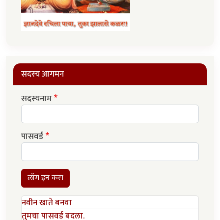
सदस्य आगमन
सदस्यनाम
पासवर्ड
लॉग इन करा
नवीन खाते बनवा
तुमचा पासवर्ड बदला.