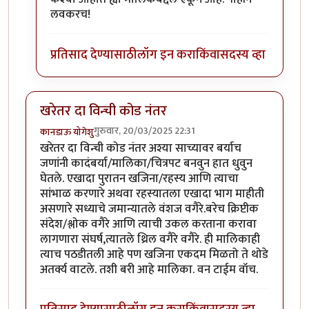
लवकरच!
प्रतिसाद देण्यासाठी
लॉग इन करा
किंवा
सदस्य व्हा
खरेतर दा विन्ची कोड नंतर
गुरुवार, 20/03/2025 22:31
कानडाऊ योगेशु
खरेतर दा विन्ची कोड नंतर अश्या साच्यावर बर्याच
जणांनी कादंबर्या/मालिका/चित्रपट बनवुन हात धुवुन
घेतले. एखादा पुरातन खजिना/रहस्य आणि त्याचा
सांभाळ करणारे अथवा रहस्यातला एखादा भाग माहीती
असणारे सध्याचे जमान्यातले वंशज वगैरे.बरेच क्रिप्टीक
संदेश/श्लोक वगैरे आणि त्याची उकल करताना करावा
लागणारा संघर्ष,त्यातले थ्रिल वगैरे वगैरे. ही मालिकाही
त्याच पठडीतली आहे पण खजिना एकदम मिळतो ते थोडे
अतर्क्य वाटले. तशी बरी आहे मालिका. वन टाईम वॉच.