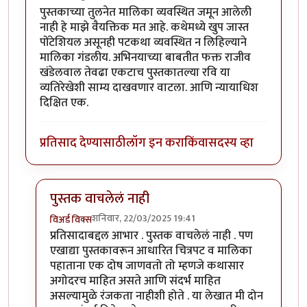
पुस्तकाच्या तुलनेत मालिका व्यवस्थित जमून आलेली
नाही हे माझे वैयक्तिक मत आहे. कथेमध्ये खुप जास्त
पोंटेशियल असूनही पटकथा व्यवस्थित न लिहिल्याने
मालिका गंडलीय. अभिनयाच्या बाबतीत फक्त राजीव
खंडेलवाल तेवढा एकटाच पुस्तकातल्या रवि या
व्यतिरेखेशी साम्य दाखवणार वाटला. आणि न्यायाधिश
दिक्षित एक.
प्रतिसाद देण्यासाठी
लॉग इन करा
किंवा
सदस्य व्हा
पुस्तक वाचलेलं नाही
शनिवार, 22/03/2025 19:41
विअर्ड विक्स
In reply to
पुस्तकाच्या तुलनेत मालिका
by
किसन शिंदे
प्रतिसादाबद्दल आभार . पुस्तक वाचलेलं नाही . पण
एखाद्या पुस्तकावरून आधारित चित्रपट व मालिका
पहाताना एक दोष जाणवतो तो म्हणजे कथासार
अगोदरच माहित असते आणि संदर्भ माहित
असल्यामुळे रंजकता नाहीशी होते . या लेखात मी दोन