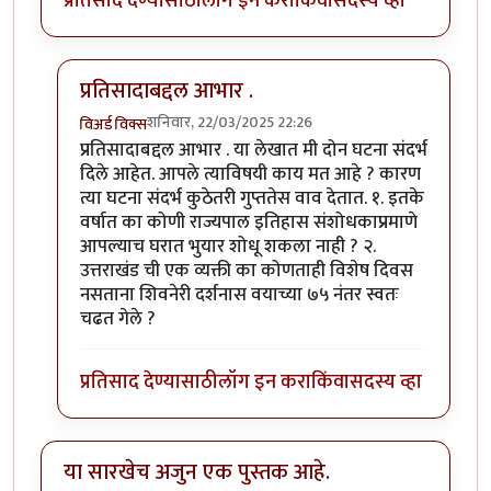
प्रतिसाद देण्यासाठी
लॉग इन करा
किंवा
सदस्य व्हा
प्रतिसादाबद्दल आभार .
शनिवार, 22/03/2025 22:26
विअर्ड विक्स
In reply to
खरेतर दा विन्ची कोड नंतर
by
कानडाऊ योगेशु
प्रतिसादाबद्दल आभार . या लेखात मी दोन घटना संदर्भ
दिले आहेत. आपले त्याविषयी काय मत आहे ? कारण
त्या घटना संदर्भ कुठेतरी गुप्ततेस वाव देतात. १. इतके
वर्षात का कोणी राज्यपाल इतिहास संशोधकाप्रमाणे
आपल्याच घरात भुयार शोधू शकला नाही ? २.
उत्तराखंड ची एक व्यक्ती का कोणताही विशेष दिवस
नसताना शिवनेरी दर्शनास वयाच्या ७५ नंतर स्वतः
चढत गेले ?
प्रतिसाद देण्यासाठी
लॉग इन करा
किंवा
सदस्य व्हा
या सारखेच अजुन एक पुस्तक आहे.