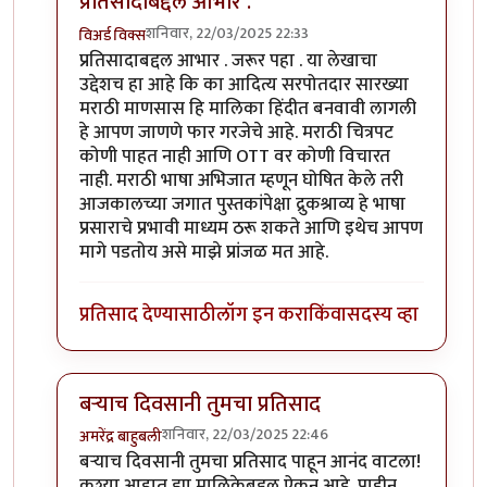
प्रतिसादाबद्दल आभार .
शनिवार, 22/03/2025 22:33
विअर्ड विक्स
In reply to
मालिकेचे माहिती नाही.
by
सस्नेह
प्रतिसादाबद्दल आभार . जरूर पहा . या लेखाचा
उद्देशच हा आहे कि का आदित्य सरपोतदार सारख्या
मराठी माणसास हि मालिका हिंदीत बनवावी लागली
हे आपण जाणणे फार गरजेचे आहे. मराठी चित्रपट
कोणी पाहत नाही आणि OTT वर कोणी विचारत
नाही. मराठी भाषा अभिजात म्हणून घोषित केले तरी
आजकालच्या जगात पुस्तकांपेक्षा द्रुकश्राव्य हे भाषा
प्रसाराचे प्रभावी माध्यम ठरू शकते आणि इथेच आपण
मागे पडतोय असे माझे प्रांजळ मत आहे.
प्रतिसाद देण्यासाठी
लॉग इन करा
किंवा
सदस्य व्हा
बऱ्याच दिवसानी तुमचा प्रतिसाद
शनिवार, 22/03/2025 22:46
अमरेंद्र बाहुबली
In reply to
मालिकेचे माहिती नाही.
by
सस्नेह
बऱ्याच दिवसानी तुमचा प्रतिसाद पाहून आनंद वाटला!
कश्या आहात ह्या मालिकेबद्दल ऐकून आहे. पाहीन