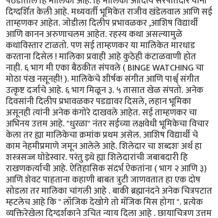
पठडीतील हि मालिका आहे. हि मालिका आदित्य सरपोतदार यांनी
दिग्दर्शित केली आहे. मध्यवर्ती भूमिकेत राजीव खंडेलवाल आणि सई
ताम्हणकर आहेत. जोडीला दिलीप प्रभावळकर ,आशिष विद्यार्थी
आणि कानन अरुणाचलम आहेत. रहस्य कथा असल्यामुळे
कथाविस्तार टाळतो. पण सई ताम्हणकर या मालिकेत मारधाड
करताना दिसेल ! मालिका प्रवाही आहे कुठेही कंटाळवाणी होत
नाही. ६ भाग मी एका बैठकीत संपवले ( BINGE WATCHING चा
मोठा पंख नसूनही! ). मालिकेचे शीर्षक संगीत आणि पार्श्व् संगीत
उत्कृष्ट दर्जाचे आहे. ६ भाग मिळून ३. ५ तासात खेळ संपतो. अनेक
दिवसांनी दिलीप प्रभावळकर पडद्यावर दिसले, लहान भूमिका
असूनही त्यांनी अनेक कंगोरे दाखवले आहेत. सई ताम्हणकर चा
अभिनय उत्तम आहे. "धुरळा" नंतर सईच्या लक्षवेधी भूमिकेचा विचार
केला तर ह्या मालिकेचा क्रमांक प्रथम असेल. आशिष विद्यार्थी चे
काम नेहमीप्रमाणे जमून आलेले आहे. शिलेदार चा शब्दशः अर्थ हा
शस्त्रसज्ज घोडेस्वार. परंतु इथे ह्या शिलेदारांची जबाबदारी हि
राखणकर्त्याची आहे. ऐतिहासिक संदर्भ ऐकतांना ( भाग २ आणि ३)
आणि शेवट पाहताना कहाणी बाबत त्रुटी जाणवतात हा एक दोष
सोडला तर मालिका चांगली आहे . बाकी ब्रह्मानंदने अनेक चित्रपटात
म्हटलेच आहे कि " लॉजिक देखोगे तो मॅजिक मिस होगा ". प्रत्येक
व्यक्तिरेखेला दिग्दर्शकाने उचित न्याय दिला आहे . छायाचित्रण उत्तम