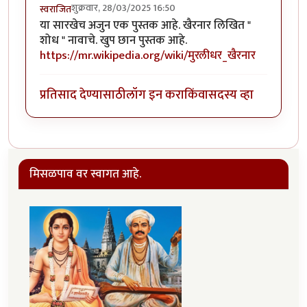
शुक्रवार, 28/03/2025 16:50
स्वराजित
या सारखेच अजुन एक पुस्तक आहे. खैरनार लिखित "
शोध " नावाचे. खुप छान पुस्तक आहे.
https://mr.wikipedia.org/wiki/मुरलीधर_खैरनार
प्रतिसाद देण्यासाठी
लॉग इन करा
किंवा
सदस्य व्हा
मिसळपाव वर स्वागत आहे.