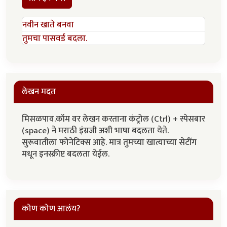
नवीन खाते बनवा
तुमचा पासवर्ड बदला.
लेखन मदत
मिसळपाव.कॉम वर लेखन करताना कंट्रोल (Ctrl) + स्पेसबार
(space) ने मराठी इंग्रजी अशी भाषा बदलता येते.
सुरूवातीला फोनेटिक्स आहे. मात्र तुमच्या खात्याच्या सेटींग
मधून इनस्क्रीप्ट बदलता येईल.
कोण कोण आलंय?