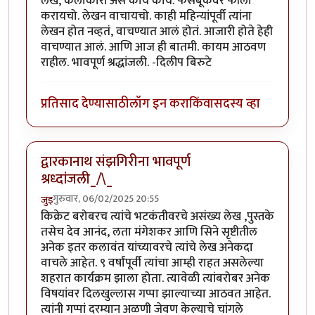
लेख, कलाकारी असे काय काय. फेसबूकवर फॉलो
करायचो. लेखन वाचायचो. काही महिन्यांपूर्वी त्यांना
लेखन होत नव्हतं, वाचण्यात आलं होतं. आजारी होते हेही
वाचण्यात आलं. आणि आज ही बातमी. कायम आठवण
राहील. भावपूर्ण श्रद्धांजली. -दिलीप बिरुटे
प्रतिसाद देण्यासाठी
लॉग इन करा
किंवा
सदस्य व्हा
द्वारकानाथ संझगिरीना भावपूर्ण
श्रध्दांजली_/\_
गुरुवार, 06/02/2025 20:55
जुइ
किक्रेट बरोबरच त्यांचे भटकंतीवरचे असंख्य लेख ,पुस्तके
तसेच देव आनंद, लता मंगेशकर आणि सिने सृष्टीतील
अनेक इतर कलावंत यांच्यावरचे त्यांचे लेख अनेकदा
वाचले आहेत. ९ वर्षांपूर्वी त्यांचा आम्ही राहत असलेल्या
शहरात कार्यक्रम झाला होता. त्यावेळी त्यांबरोबर अनेक
विषयांवर दिलखुल्लास गप्पा झाल्याच्या आठवत आहेत.
त्यांनी गप्पां दरम्यान अळणी जेवण केल्याचे चांगले