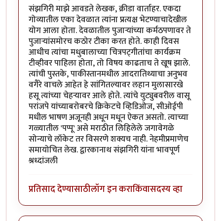
संझगिरी माझे आवडते लेखक, क्रीडा वार्ताहर. एकदा
गोव्यातील एका देवळात त्यांना प्रत्यक्ष भेटण्याचादेखील
योग आला होता. देवळातील पुजार्‍यांच्या कर्मठपणावर ते
पुजार्‍यांसमोरच कठोर टीका करत होते. काही दिवस
आधीच त्यांचा मधुबालाच्या चित्रपट्गीतांचा कार्यक्रम
टीव्हीवर पाहिला होता, तो विषय काढताच ते खूष झाले.
त्यांची पुस्तके, पाकीस्तानमधील आदरातिथ्याचा अनुभव
वगैरे वाचले आहेत हे सांगितल्यावर लहान मुलासारखे
हसू त्यांच्या चेहर्‍यावर आले होते. त्यांचे युट्युबवरील वासू
परांजपे यांच्याबरोबरचे क्रिकेटचे व्हिडिओज, सीओईपी
मधील भाषण अजूनही अधून मधून ऐकत असतो. त्याच्या
गळ्यातील 'पप्पू' असे मराठीत लिहिलेले जगावेगळे
सोन्याचे लॉकेट तर विसरणे शक्यच नाही. नेहमीप्रमाणेच
समायोचित लेख. द्वारकानाथ संझगिरी यांना भावपूर्ण
श्रध्दांजली
प्रतिसाद देण्यासाठी
लॉग इन करा
किंवा
सदस्य व्हा