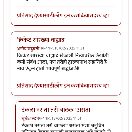
प्रतिसाद देण्यासाठी
लॉग इन करा
किंवा
सदस्य व्हा
क्रिकेट सारख्या वाह्याद
मंगळवार, 18/02/2025 11:31
अमरेंद्र बाहुबली
क्रिकेट सारख्या वाह्याद खेळाशी नित्यावरील लेखांशी
कमी संबंध आला, पण तरीही द्वारकानाथ संझगिरी हे
नाव ऐकून होतो. भावपूर्ण श्रद्धांजली!
प्रतिसाद देण्यासाठी
लॉग इन करा
किंवा
सदस्य व्हा
टंकला नसता तरी चालला' असता
मंगळवार, 18/02/2025 11:51
सुबोध खरे
In reply to
क्रिकेट सारख्या वाह्याद
by
अमरेंद्र बाहुबली
टंकला नसता तरी चालला' असता असा अनुचित