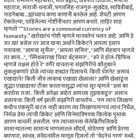
घडलं. रामायण महाभारत, भक्त प्रह्लाद, छत्रपती शिवाजी, संभाजी
महाराज, संताजी-धनाजी, भगतसिंह-राजगुरु-सुखदेव, सावित्रीबाई,
गाडगेबाबा...ह्यांच्याच कणा कणानी बनलेलं आहे. शेवटी आपण
ऐकलेल्या, पाहिलेल्या गोष्टींनीचतर आपण बनतो. ताहिर शाह
म्हणतो "“Stories are a communal currency of
humanity.” खरोखरंच गोष्टी म्हणजे मानवतेचं चलन आहे. आणि हे
जर खरं असेल तर आज खर्‍या अर्थाने क्रिकेटने आपला इसाप
गमावला. "आमचा सुनील", "आपला सचिन", "आणि सेहवाग म्हणजे
तर काय...", "स्मिथसारखा चिवट बॅट्समन".. "अरे ते हॉल-ग्रिफिथ
म्हणजे राक्षस होते रे" वगैरे वाचताना संझगिरींचे कौतुकाने
लुकलुकणारे डोळे त्यांच्या शब्दांत दिसायचे. किती पॅशनेट असावं
एखाद्याने? किती जीव लावावा एखाद्या खेळाला? आणि खेळाडूंना
सुद्धा! एखाद्यावर टीका करतानासुद्धा त्यांचा सूर म्हणजे "असं का
करतोस राजा.. किती अपेक्षा आहेत आमच्या तुझ्याकडून" असाच
असायचा. किती वर्षं झाली संझगिरी वाचतोय... पण त्यांचं लिखाण
कधीच एकसुरी वाटलं नाही कारण त्या लिखाणामागचं त्यांचं निर्भेळ,
निर्मळ प्रेम! त्यांची क्रिकेट आणि सिनेमाविषयक कित्येक पुस्तकं
आपण वाचली असतील. पण त्यांच्यातला सेलेब्रिटींपलिकडे
सामान्यातल्या सामान्य माणसातलं सौंदर्य, मोठेपणा आणि प्रेरणा
बघणारा, स्वच्छ, संवेदनशील माणूस दिसतो तो "वेदनेचं गाणं" मध्ये.