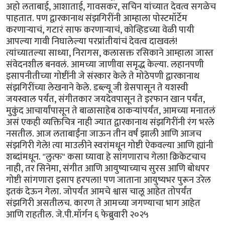
अहो लताबाई, आशाताई, गावसकर, सचिन यांच्यात देवत्व सगळेच
पाहतात. पण द्वारकानाथ संझगिरींनी आम्हाला पोस्टमॉर्टेम
करणार्‍याचं, गटारं साफ करणार्‍याचंं, कोव्हिडच्या वेळी पायी
आपल्या गावी निघालेल्या परप्रांतीयांचं देवत्व दाखवलं!
त्यांच्यातल्या साध्या, निरागस, कलासक्त रसिकाने आम्हाला जास्त
संवेदनशील बनवलं. आमच्या जाणीवा समृद्ध केल्या. लहानपणी
इसापनीतीच्या गोष्टींनी जे संस्कार केले ते मोठेपणी द्वारकानाथ
संझगिरींच्या लेखनाने केले. डब्ल्यू जी ग्रेसपासून ते यशस्वी
जयस्वाल पर्यंत, संगीतकार जयदेवपासून ते इरफान खान पर्यंत,
मुकुंद आचार्यांपासून ते बाळासाहेब ठाकर्‍यांपर्यंत, आमच्या मनातलं
असं एकही व्यक्तिचित्र नाही ज्यात द्वारकानाथ संझगिरींनी रंग भरले
नसतील. आज लताबाईंना जाऊन तीन वर्षं झाली आणि आजच
संझगिरी गेले! त्या माउलीने स्वरांमधून गोष्टी ऐकवल्या आणि ह्यांनी
शब्दांमधून. "लुत्फ" कसा घ्यावा हे सांगणाराच गेला! क्रिकेटचाच
नाही, तर सिनेमा, संगीत आणि आयुष्याच्याच सुरस आणि बोधपर
गोष्टी सांगणारा इसाप हरपला! पण जाताना आयुष्यभर पुरून उरेल
इतकं देऊन गेला. जोपर्यंत आमचे श्वास चालू आहेत तोपर्यंत
संझगिरी असतीलच. कारण ते आमच्या जगण्याचा भाग आहेत
आणि राहतील. जे.पी.मॉर्गन ६ फेब्रुवारी २०२५