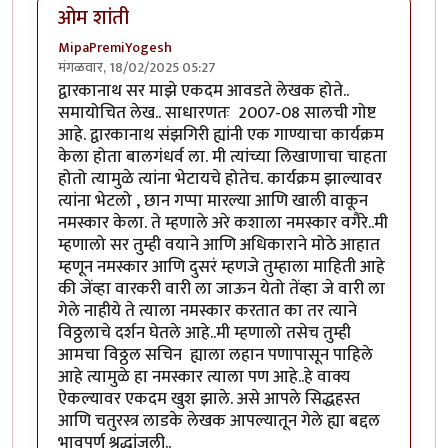
ओम शांती
MipaPremiYogesh
मंगळवार, 18/02/2025 05:27
द्वारकानाथ सर माझे एकदम आवडते लेखक होते..
समायोचित लेख.. साधारणतः 2007-08 सालची गोष्ट
आहे. द्वारकानाथ संझगिरी ह्यांनी एक गाण्याचा कार्यक्रम
केला होता बालगंधर्व ला. मी त्यांच्या लिखाणाचा चाहता
होतो त्यामुळे त्यांना भेटायचे होतेच. कार्यक्रम झाल्यावर
त्यांना भेटलो , छान गप्पा मारल्या आणि खाली वाकून
नमस्कार केला. ते म्हणाले अरे कशाला नमस्कार वगैरे..मी
म्हणालो सर तुम्ही वयाने आणि अधिकाराने मोठे आहात
म्हणून नमस्कार आणि दुसरं म्हणजे तुम्हाला माहिती आहे
की जेंव्हा वारकरी वारी ला जाऊन येतो तेंव्हा जे वारी ला
गेले नाहीये ते त्याला नमस्कार करतात का तर त्याने
विठ्ठलाचे दर्शन घेतले आहे..मी म्हणालो तसेच तुम्ही
आमचा विठ्ठल सचिन ह्याला लहान पणापासून पाहिले
आहे त्यामुळे हा नमस्कार त्याला पण आहे..हे वाक्य
ऐकल्यावर एकदम खुश झाले. असे आपले सिद्धहस्त
आणि चतुरस्त्र लाडके लेखक आपल्यातून गेले ह्या बद्दल
भावपूर्ण श्रद्धांजली..