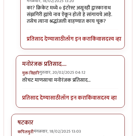
मंगळवार, 18/02/2025 13:20
In reply to
टंकला नसता तरी चालला' असता
by
सुबोध खर
का? क्रिकेट मध्ये ० इंटरेस्ट असूनही द्वारकानाथ
संझगिरी ह्यांचे नाव ऐकून होतो हे सांगायचे आहे.
तसेच त्याना श्रद्धांजली वाहण्यात काय चूक?
प्रतिसाद देण्यासाठी
लॉग इन करा
किंवा
सदस्य व्हा
मनोरंजक प्रतिसाद....
गुरुवार, 20/02/2025 04:12
मुक्त विहारि
In reply to
क्रिकेट सारख्या वाह्याद
by
अमरेंद्र बाहुबली
लोचट माणसाचा मनोरंजक प्रतिसाद...
प्रतिसाद देण्यासाठी
लॉग इन करा
किंवा
सदस्य व्हा
षटकार
मंगळवार, 18/02/2025 13:03
कपिलमुनी