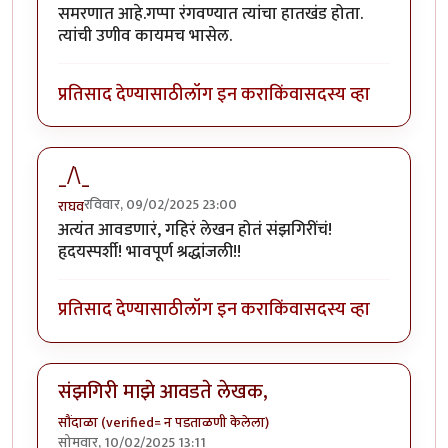
समरणात आहे.गप्पा रंगवण्यात त्यांचा हातखंड होता.
त्यांची उणीव कायमच भासेल.
प्रतिसाद देण्यासाठी
लॉग इन करा
किंवा
सदस्य व्हा
_/\_
रविवार, 09/02/2025 23:00
राघव
अत्यंत आवडणारं, गहिरं लेखन होतं संझगिरींचं!
हृदयस्पर्शी! भावपूर्ण श्रद्धांजली!!
प्रतिसाद देण्यासाठी
लॉग इन करा
किंवा
सदस्य व्हा
संझगिरी माझे आवडते लेखक,
सौंदाळा (verified= न पडताळणी केलेला)
सोमवार, 10/02/2025 13:11