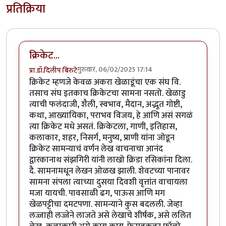
प्रतिक्रिया
क्रिकेट...
गुरुवार, 06/02/2025 17:14
प्रा.डॉ.दिलीप बिरुटे
क्रिकेट म्हणजे केवळ अकरा खेळाडूंचा एक संघ वि.
तसाच संघ इतकाच क्रिकेटचा सामना नसतो. खेळाडु
त्याची फलंदाजी, शैली, स्वभाव, मैदान, अद्भूत गोष्टी,
कथा, आख्यायिका, पराभव विजय, हे आणि असं सगळं
त्या क्रिकेट मधे असतं. क्रिकेटला, गाणी, इतिहास,
कलाकार, शहर, निसर्ग, मनुष्य, प्राणी यांना जोडून
क्रिकेट सामन्याचं वर्णन लेख वाचनाचा आनंद
द्वारकानाथ संझगिरी यांनी लाखो क्रिडा रसिकांना दिला.
दै. सामनामधून लेखन ओळख झाली. शेवटच्या पानावर
सामना संपला त्याच्या दुसया दिवशी वृत्तांत वाचायला
मजा यायची. पावसाळी ढग, पाऊस आणि मग
खेळपट्टीचा दमटपणा. सामन्याने कुस बदलली. जेव्हा
लज्जाही लज्जेने लाजते असे लेखाचे शीर्षक, असे ललित