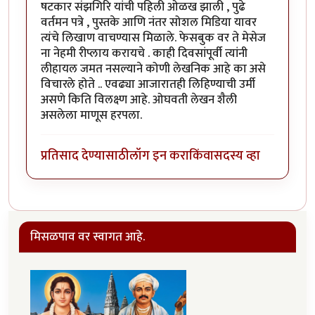
षटकार संझगिरि यांची पहिली ओळख झाली , पुढे
वर्तमन पत्रे , पुस्तके आणि नंतर सोशल मिडिया यावर
त्यंचे लिखाण वाचण्यास मिळाले. फेसबुक वर ते मेसेज
ना नेहमी रीप्लाय करायचे . काही दिवसांपूर्वी त्यांनी
लीहायल जमत नसल्याने कोणी लेखनिक आहे का असे
विचारले होते .. एवढ्या आजारातही लिहिण्याची उर्मी
असणे किति विलक्ष्ण आहे. ओघवती लेखन शैली
असलेला माणूस हरपला.
प्रतिसाद देण्यासाठी
लॉग इन करा
किंवा
सदस्य व्हा
मिसळपाव वर स्वागत आहे.