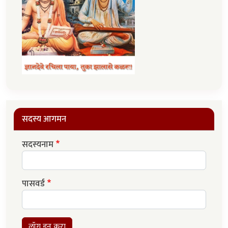
सदस्य आगमन
सदस्यनाम
पासवर्ड
लॉग इन करा