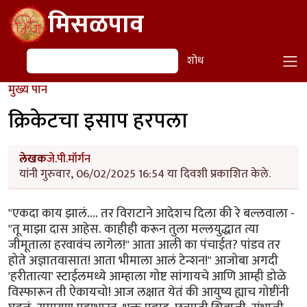
Skip to main content
मिसळपाव
शोध
शोध
मुख्य पान
क्रिकेटचा इसाप हरपला
लेखक
जे.पी.मॉर्गन
यांनी गुरुवार, 06/02/2025 16:54 या दिवशी प्रकाशित केले.
"एकदा काय झालं.... तर विराटाने आदेशच दिला की रे बल्लवाला -
"तू माझा दास आहेस. काहीही करून तुला मल्लयुद्धात त्या
जीमूताला हरवावंच लागेल!" आता आली का पंचाईत? पांडव तर
होते अज्ञातवासात! आता भीमाला आलं टेन्शन!" आजोबा अगदी
'हरीतात्या' स्टाईलमध्ये आम्हाला गोष्ट सांगायचे आणि आम्ही डोळे
विस्फारून ती ऐकायचो! आज लक्षात येतं की आयुष्य ह्याच गोष्टींनी