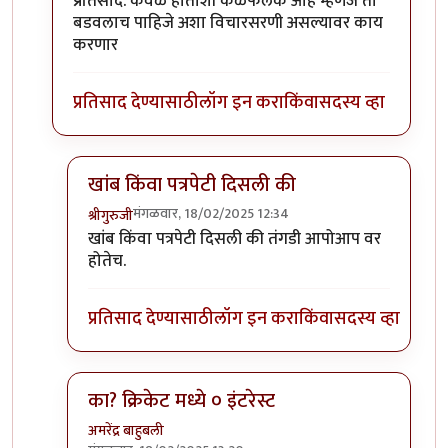
प्रतिसाद. केवळ हाताशी कळफलक आहे म्हणजे तो
बडवलाच पाहिजे अशा विचारसरणी असल्यावर काय
करणार
प्रतिसाद देण्यासाठी
लॉग इन करा
किंवा
सदस्य व्हा
खांब किंवा पत्रपेटी दिसली की
मंगळवार, 18/02/2025 12:34
श्रीगुरुजी
In reply to
टंकला नसता तरी चालला' असता
by
सुबोध खर
खांब किंवा पत्रपेटी दिसली की तंगडी आपोआप वर
होतेच.
प्रतिसाद देण्यासाठी
लॉग इन करा
किंवा
सदस्य व्हा
का? क्रिकेट मध्ये ० इंटरेस्ट
अमरेंद्र बाहुबली