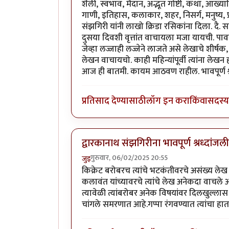
शैली, स्वभाव, मैदान, अद्भूत गोष्टी, कथा, आख्
गाणी, इतिहास, कलाकार, शहर, निसर्ग, मनुष्य, प्
संझगिरी यांनी लाखो क्रिडा रसिकांना दिला. द
दुसया दिवशी वृत्तांत वाचायला मजा यायची. 
जेव्हा लज्जाही लज्जेने लाजते असे लेखाचे श
लेखन वाचायचो. काही महिन्यांपूर्वी त्यांना लेख
आज ही बातमी. कायम आठवण राहील. भावपूर्ण श्रद
प्रतिसाद देण्यासाठी
लॉग इन करा
किंवा
सदस्य 
द्वारकानाथ संझगिरीना भावपूर्ण श्रध्दांजल
गुरुवार, 06/02/2025 20:55
जुइ
किक्रेट बरोबरच त्यांचे भटकंतीवरचे असंख्य ले
कलावंत यांच्यावरचे त्यांचे लेख अनेकदा वाचले आह
त्यावेळी त्यांबरोबर अनेक विषयांवर दिलखुल्लास 
चांगले समरणात आहे.गप्पा रंगवण्यात त्यांचा ह