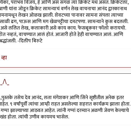
यायिका, पराभव विजय, हे आणि असं सगळं त्या क्रिकेट मधे असतं. क्रिकेटला,
राणी यांना जोडून क्रिकेट सामन्याचं वर्णन लेख वाचनाचा आनंद द्वारकानाथ
ै. सामनामधून लेखन ओळख झाली. शेवटच्या पानावर सामना संपला त्याच्या
पावसाळी ढग, पाऊस आणि मग खेळपट्टीचा दमटपणा. सामन्याने कुस बदलली.
ीर्षक, असे ललित लेख, कलाकारी असे काय काय. फेसबूकवर फॉलो करायचो.
न होत नव्हतं, वाचण्यात आलं होतं. आजारी होते हेही वाचण्यात आलं. आणि
्धांजली. -दिलीप बिरुटे
व्हा
ी_/\_
ख ,पुस्तके तसेच देव आनंद, लता मंगेशकर आणि सिने सृष्टीतील अनेक इतर
ेत. ९ वर्षांपूर्वी त्यांचा आम्ही राहत असलेल्या शहरात कार्यक्रम झाला होता.
गप्पा झाल्याच्या आठवत आहेत. त्यांनी गप्पां दरम्यान अळणी जेवण केल्याचे
ातखंड होता. त्यांची उणीव कायमच भासेल.