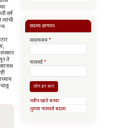
 डोळे
ावर
ी वर्षं
त्यांची
सदस्य आगमन
न्य
टारं
सदस्यनाम
गस,
संस्कार
सून ते
पासवर्ड
ारकानाथ
्टी
ाच्याच
 चालू
लॉग इन करा
नवीन खाते बनवा
तुमचा पासवर्ड बदला.