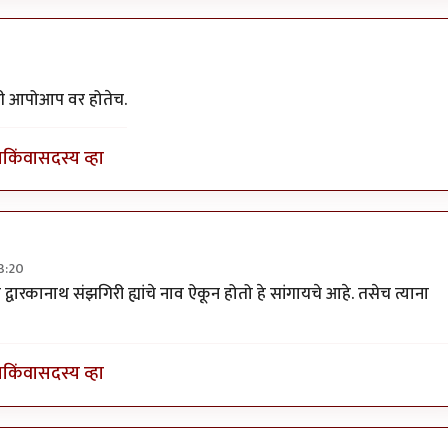
लला' असता
by
सुबोध खरे
गडी आपोआप वर होतेच.
ा
किंवा
सदस्य व्हा
3:20
लला' असता
by
सुबोध खरे
ी द्वारकानाथ संझगिरी ह्यांचे नाव ऐकून होतो हे सांगायचे आहे. तसेच त्याना
ा
किंवा
सदस्य व्हा