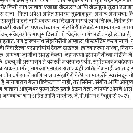
्हणजे राक्षस होते रे" वगैरे वाचताना संझगिरींचे कौतुकाने लुकलुकणारे
्याने? किती जीव लावावा एखाद्या खेळाला? आणि खेळाडूंना सुद्धा! एखाद्य
तोस राजा.. किती अपेक्षा आहेत आमच्या तुझ्याकडून" असाच असायचा. कित
री वाटलं नाही कारण त्या लिखाणामागचं त्यांचं निर्भेळ, निर्मळ प्रेम! 
चली असतील. पण त्यांच्यातला सेलेब्रिटींपलिकडे सामान्यातल्या सामा
वच्छ, संवेदनशील माणूस दिसतो तो "वेदनेचं गाणं" मध्ये. अहो लताबाई,
ात. पण द्वारकानाथ संझगिरींनी आम्हाला पोस्टमॉर्टेम करणार्‍याचं, ग
 निघालेल्या परप्रांतीयांचं देवत्व दाखवलं! त्यांच्यातल्या साध्या, निरा
आमच्या जाणीवा समृद्ध केल्या. लहानपणी इसापनीतीच्या गोष्टींनी जे 
ले. डब्ल्यू जी ग्रेसपासून ते यशस्वी जयस्वाल पर्यंत, संगीतकार जयदेवपा
ब ठाकर्‍यांपर्यंत, आमच्या मनातलं असं एकही व्यक्तिचित्र नाही ज्यात द्व
ीन वर्षं झाली आणि आजच संझगिरी गेले! त्या माउलीने स्वरांमधून गोष
वा हे सांगणाराच गेला! क्रिकेटचाच नाही, तर सिनेमा, संगीत आणि आयुष्य
जाताना आयुष्यभर पुरून उरेल इतकं देऊन गेला. जोपर्यंत आमचे श्वास
जगण्याचा भाग आहेत आणि राहतील. जे.पी.मॉर्गन ६ फेब्रुवारी २०२५