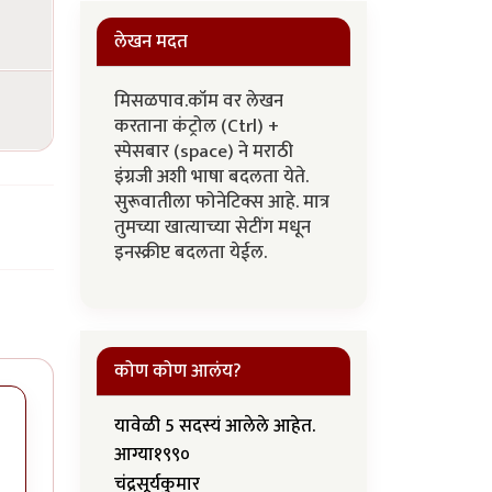
लेखन मदत
मिसळपाव.कॉम वर लेखन
करताना कंट्रोल (Ctrl) +
स्पेसबार (space) ने मराठी
इंग्रजी अशी भाषा बदलता येते.
सुरूवातीला फोनेटिक्स आहे. मात्र
तुमच्या खात्याच्या सेटींग मधून
इनस्क्रीप्ट बदलता येईल.
कोण कोण आलंय?
यावेळी 5 सदस्यं आलेले आहेत.
आग्या१९९०
चंद्रसूर्यकुमार