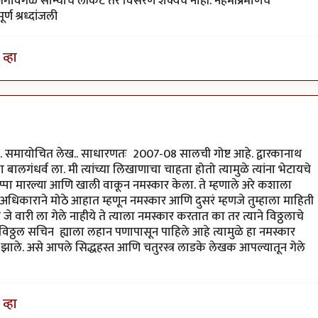
 जगावेगळे सोन्याचे लॉकेट तर विसरणे शक्यच नाही. नेहमीप्रमाणेच
ण श्रध्दांजली
व्हा
. समायोचित लेख.. साधारणतः 2007-08 सालची गोष्ट आहे. द्वारकानाथ
 बालगंधर्व ला. मी त्यांच्या लिखाणाचा चाहता होतो त्यामुळे त्यांना भेटायचे
न गप्पा मारल्या आणि खाली वाकून नमस्कार केला. ते म्हणाले अरे कशाला
ि अधिकाराने मोठे आहात म्हणून नमस्कार आणि दुसरं म्हणजे तुम्हाला माहिती
 जे वारी ला गेले नाहीये ते त्याला नमस्कार करतात का तर त्याने विठ्ठलाचे
 विठ्ठल सचिन ह्याला लहान पणापासून पाहिले आहे त्यामुळे हा नमस्कार
झाले. असे आपले सिद्धहस्त आणि चतुरस्त्र लाडके लेखक आपल्यातून गेले
व्हा