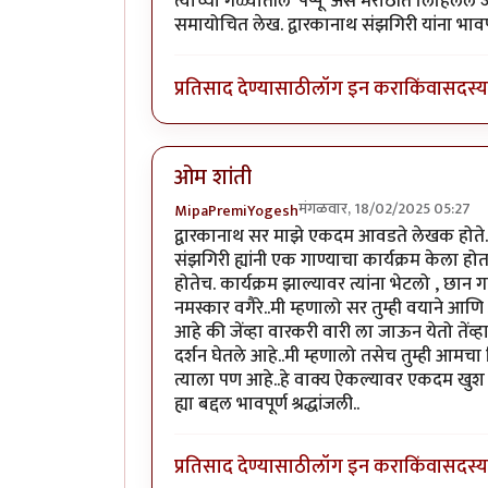
त्याच्या गळ्यातील 'पप्पू' असे मराठीत लिहिलेले
समायोचित लेख. द्वारकानाथ संझगिरी यांना भावपूर्
प्रतिसाद देण्यासाठी
लॉग इन करा
किंवा
सदस्य 
ओम शांती
मंगळवार, 18/02/2025 05:27
MipaPremiYogesh
द्वारकानाथ सर माझे एकदम आवडते लेखक होते.
संझगिरी ह्यांनी एक गाण्याचा कार्यक्रम केला होता
होतेच. कार्यक्रम झाल्यावर त्यांना भेटलो , छा
नमस्कार वगैरे..मी म्हणालो सर तुम्ही वयाने आण
आहे की जेंव्हा वारकरी वारी ला जाऊन येतो तेंव्हा
दर्शन घेतले आहे..मी म्हणालो तसेच तुम्ही आमचा
त्याला पण आहे..हे वाक्य ऐकल्यावर एकदम खुश 
ह्या बद्दल भावपूर्ण श्रद्धांजली..
प्रतिसाद देण्यासाठी
लॉग इन करा
किंवा
सदस्य 