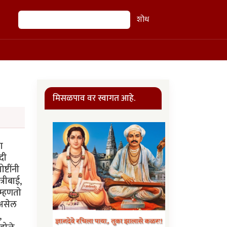
शोध
शोध
मिसळपाव वर स्वागत आहे.
ा
दी
्टींनी
्रीबाई,
म्हणतो
 असेल
,