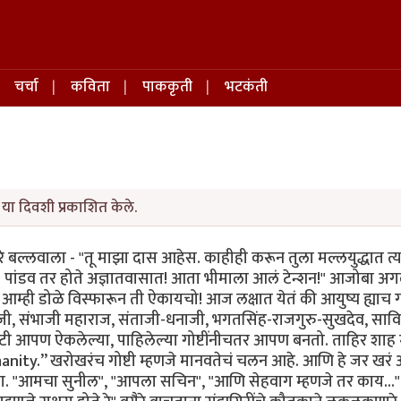
चर्चा
कविता
पाककृती
भटकंती
या दिवशी प्रकाशित केले.
 बल्लवाला - "तू माझा दास आहेस. काहीही करून तुला मल्लयुद्धात त्य
पांडव तर होते अज्ञातवासात! आता भीमाला आलं टेन्शन!" आजोबा अग
 आम्ही डोळे विस्फारून ती ऐकायचो! आज लक्षात येतं की आयुष्य ह्याच गोष
वाजी, संभाजी महाराज, संताजी-धनाजी, भगतसिंह-राजगुरु-सुखदेव, सावित
ेवटी आपण ऐकलेल्या, पाहिलेल्या गोष्टींनीचतर आपण बनतो. ताहिर शाह 
ty.” खरोखरंच गोष्टी म्हणजे मानवतेचं चलन आहे. आणि हे जर खरं
ला. "आमचा सुनील", "आपला सचिन", "आणि सेहवाग म्हणजे तर काय..."