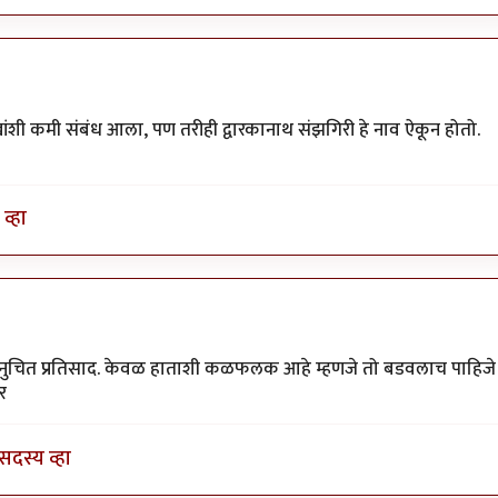
खांशी कमी संबंध आला, पण तरीही द्वारकानाथ संझगिरी हे नाव ऐकून होतो.
व्हा
मरेंद्र बाहुबली
ुचित प्रतिसाद. केवळ हाताशी कळफलक आहे म्हणजे तो बडवलाच पाहिजे
र
सदस्य व्हा