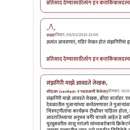
प्रतिसाद देण्यासाठी
लॉग इन करा
किंवा
सदस्य 
_/\_
रविवार, 09/02/2025 23:00
राघव
अत्यंत आवडणारं, गहिरं लेखन होतं संझगिरींचं! हृदयस
प्रतिसाद देण्यासाठी
लॉग इन करा
किंवा
सदस्य 
संझगिरी माझे आवडते लेखक,
सोमवार, 10/0
सौंदाळा (verified= न पडताळणी केलेला)
संझगिरी माझे आवडते लेखक, क्रीडा वार्ताहर. एक
देवळातील पुजार्‍यांच्या कर्मठपणावर ते पुजार्
चित्रपट्गीतांचा कार्यक्रम टीव्हीवर पाहिला होता
आदरातिथ्याचा अनुभव वगैरे वाचले आहेत हे सांगितल
युट्युबवरील वासू परांजपे यांच्याबरोबरचे क्