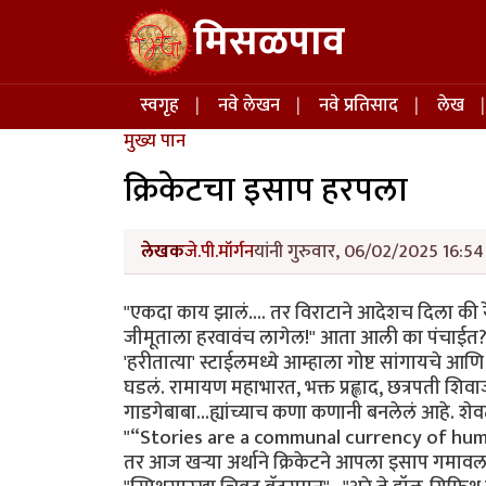
Skip to main content
मिसळपाव
Main navigation
स्वगृह
नवे लेखन
नवे प्रतिसाद
लेख
मुख्य पान
क्रिकेटचा इसाप हरपला
लेखक
जे.पी.मॉर्गन
यांनी गुरुवार, 06/02/2025 16:54 
"एकदा काय झालं.... तर विराटाने आदेशच दिला की रे
जीमूताला हरवावंच लागेल!" आता आली का पंचाईत? 
'हरीतात्या' स्टाईलमध्ये आम्हाला गोष्ट सांगायचे आणि
घडलं. रामायण महाभारत, भक्त प्रह्लाद, छत्रपती शि
गाडगेबाबा...ह्यांच्याच कणा कणानी बनलेलं आहे. श
"“Stories are a communal currency of humani
तर आज खर्‍या अर्थाने क्रिकेटने आपला इसाप गमाव