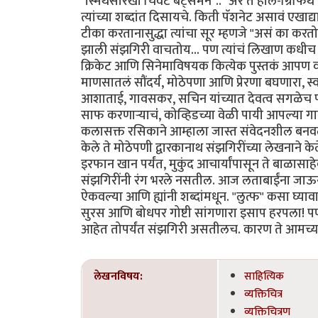
"स्मिथसारखा चिवट बॅट्समन".. "अरे ते हॉल-ग्रिफिथ म
त्यांच्या शब्दांत दिसायचे. किती पॅशनेट असावं एखाद
टीका करतानासुद्धा त्यांचा सूर म्हणजे "असं का कर
झाली संझगिरी वाचतोय... पण त्यांचं लिखाण कधीच एकसु
क्रिकेट आणि सिनेमाविषयक कित्येक पुस्तकं आपण वा
माणसातलं सौंदर्य, मोठेपणा आणि प्रेरणा बघणारा, स्
आशाताई, गावसकर, सचिन यांच्यात देवत्व सगळेच पाहत
साफ करणार्‍याचंं, कोव्हिडच्या वेळी पायी आपल्या गावी
कलासक्त रसिकाने आम्हाला जास्त संवेदनशील बनवलं. 
केले ते मोठेपणी द्वारकानाथ संझगिरींच्या लेखनाने के
इरफान खान पर्यंत, मुकुंद आचार्यांपासून ते बाळासाहे
संझगिरींनी रंग भरले नसतील. आज लताबाईंना जाऊन त
ऐकवल्या आणि ह्यांनी शब्दांमधून. "लुत्फ" कसा घ्या
सुरस आणि बोधपर गोष्टी सांगणारा इसाप हरपला! पण 
आहेत तोपर्यंत संझगिरी असतीलच. कारण ते आमच्या 
लेखनविषय:
साहित्यिक
व्यक्तिचित्र
व्यक्तिचित्रण