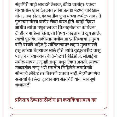
संझगिरी माझे आवडते लेखक, क्रीडा वार्ताहर. एकदा
गोव्यातील एका देवळात त्यांना प्रत्यक्ष भेटण्याचादेखील
योग आला होता. देवळातील पुजार्‍यांच्या कर्मठपणावर ते
पुजार्‍यांसमोरच कठोर टीका करत होते. काही दिवस
आधीच त्यांचा मधुबालाच्या चित्रपट्गीतांचा कार्यक्रम
टीव्हीवर पाहिला होता, तो विषय काढताच ते खूष झाले.
त्यांची पुस्तके, पाकीस्तानमधील आदरातिथ्याचा अनुभव
वगैरे वाचले आहेत हे सांगितल्यावर लहान मुलासारखे
हसू त्यांच्या चेहर्‍यावर आले होते. त्यांचे युट्युबवरील वासू
परांजपे यांच्याबरोबरचे क्रिकेटचे व्हिडिओज, सीओईपी
मधील भाषण अजूनही अधून मधून ऐकत असतो. त्याच्या
गळ्यातील 'पप्पू' असे मराठीत लिहिलेले जगावेगळे
सोन्याचे लॉकेट तर विसरणे शक्यच नाही. नेहमीप्रमाणेच
समायोचित लेख. द्वारकानाथ संझगिरी यांना भावपूर्ण
श्रध्दांजली
प्रतिसाद देण्यासाठी
लॉग इन करा
किंवा
सदस्य व्हा