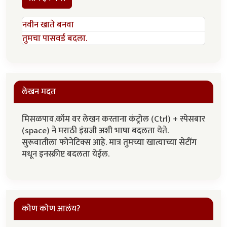
नवीन खाते बनवा
तुमचा पासवर्ड बदला.
लेखन मदत
मिसळपाव.कॉम वर लेखन करताना कंट्रोल (Ctrl) + स्पेसबार
(space) ने मराठी इंग्रजी अशी भाषा बदलता येते.
सुरूवातीला फोनेटिक्स आहे. मात्र तुमच्या खात्याच्या सेटींग
मधून इनस्क्रीप्ट बदलता येईल.
कोण कोण आलंय?