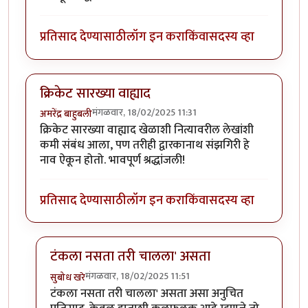
प्रतिसाद देण्यासाठी
लॉग इन करा
किंवा
सदस्य व्हा
क्रिकेट सारख्या वाह्याद
मंगळवार, 18/02/2025 11:31
अमरेंद्र बाहुबली
क्रिकेट सारख्या वाह्याद खेळाशी नित्यावरील लेखांशी
कमी संबंध आला, पण तरीही द्वारकानाथ संझगिरी हे
नाव ऐकून होतो. भावपूर्ण श्रद्धांजली!
प्रतिसाद देण्यासाठी
लॉग इन करा
किंवा
सदस्य व्हा
टंकला नसता तरी चालला' असता
मंगळवार, 18/02/2025 11:51
सुबोध खरे
In reply to
क्रिकेट सारख्या वाह्याद
by
अमरेंद्र बाहुबली
टंकला नसता तरी चालला' असता असा अनुचित