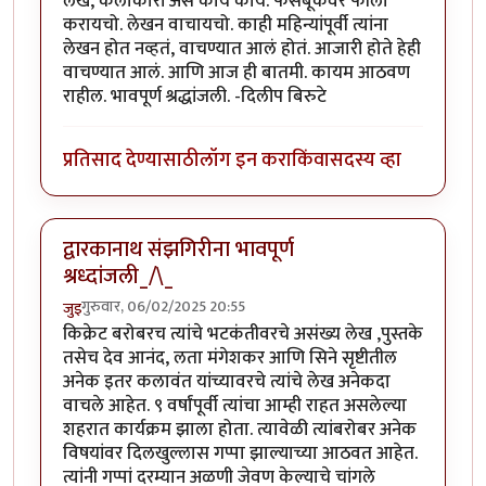
लेख, कलाकारी असे काय काय. फेसबूकवर फॉलो
करायचो. लेखन वाचायचो. काही महिन्यांपूर्वी त्यांना
लेखन होत नव्हतं, वाचण्यात आलं होतं. आजारी होते हेही
वाचण्यात आलं. आणि आज ही बातमी. कायम आठवण
राहील. भावपूर्ण श्रद्धांजली. -दिलीप बिरुटे
प्रतिसाद देण्यासाठी
लॉग इन करा
किंवा
सदस्य व्हा
द्वारकानाथ संझगिरीना भावपूर्ण
श्रध्दांजली_/\_
गुरुवार, 06/02/2025 20:55
जुइ
किक्रेट बरोबरच त्यांचे भटकंतीवरचे असंख्य लेख ,पुस्तके
तसेच देव आनंद, लता मंगेशकर आणि सिने सृष्टीतील
अनेक इतर कलावंत यांच्यावरचे त्यांचे लेख अनेकदा
वाचले आहेत. ९ वर्षांपूर्वी त्यांचा आम्ही राहत असलेल्या
शहरात कार्यक्रम झाला होता. त्यावेळी त्यांबरोबर अनेक
विषयांवर दिलखुल्लास गप्पा झाल्याच्या आठवत आहेत.
त्यांनी गप्पां दरम्यान अळणी जेवण केल्याचे चांगले