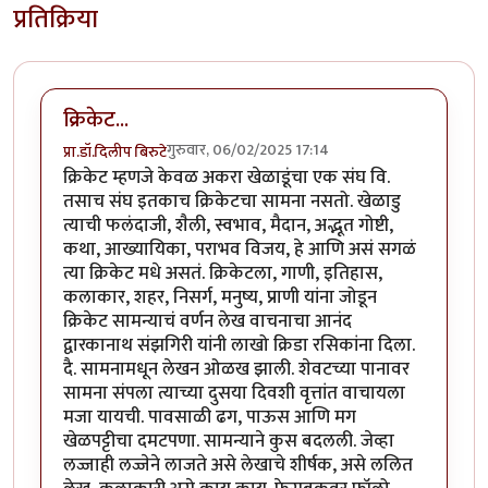
प्रतिक्रिया
क्रिकेट...
गुरुवार, 06/02/2025 17:14
प्रा.डॉ.दिलीप बिरुटे
क्रिकेट म्हणजे केवळ अकरा खेळाडूंचा एक संघ वि.
तसाच संघ इतकाच क्रिकेटचा सामना नसतो. खेळाडु
त्याची फलंदाजी, शैली, स्वभाव, मैदान, अद्भूत गोष्टी,
कथा, आख्यायिका, पराभव विजय, हे आणि असं सगळं
त्या क्रिकेट मधे असतं. क्रिकेटला, गाणी, इतिहास,
कलाकार, शहर, निसर्ग, मनुष्य, प्राणी यांना जोडून
क्रिकेट सामन्याचं वर्णन लेख वाचनाचा आनंद
द्वारकानाथ संझगिरी यांनी लाखो क्रिडा रसिकांना दिला.
दै. सामनामधून लेखन ओळख झाली. शेवटच्या पानावर
सामना संपला त्याच्या दुसया दिवशी वृत्तांत वाचायला
मजा यायची. पावसाळी ढग, पाऊस आणि मग
खेळपट्टीचा दमटपणा. सामन्याने कुस बदलली. जेव्हा
लज्जाही लज्जेने लाजते असे लेखाचे शीर्षक, असे ललित