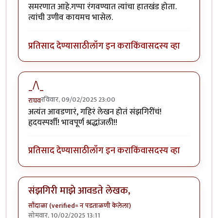
समरणात आहे.गप्पा रंगवण्यात त्यांचा हातखंड होता.
त्यांची उणीव कायमच भासेल.
प्रतिसाद देण्यासाठी
लॉग इन करा
किंवा
सदस्य व्हा
_/\_
रविवार, 09/02/2025 23:00
राघव
अत्यंत आवडणारं, गहिरं लेखन होतं संझगिरींचं!
हृदयस्पर्शी! भावपूर्ण श्रद्धांजली!!
प्रतिसाद देण्यासाठी
लॉग इन करा
किंवा
सदस्य व्हा
संझगिरी माझे आवडते लेखक,
सौंदाळा (verified= न पडताळणी केलेला)
सोमवार, 10/02/2025 13:11