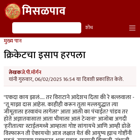
Skip to main content
मिसळपाव
शोध
शोध
मुख्य पान
क्रिकेटचा इसाप हरपला
लेखक
जे.पी.मॉर्गन
यांनी गुरुवार, 06/02/2025 16:54 या दिवशी प्रकाशित केले.
"एकदा काय झालं.... तर विराटाने आदेशच दिला की रे बल्लवाला -
"तू माझा दास आहेस. काहीही करून तुला मल्लयुद्धात त्या
जीमूताला हरवावंच लागेल!" आता आली का पंचाईत? पांडव तर
होते अज्ञातवासात! आता भीमाला आलं टेन्शन!" आजोबा अगदी
'हरीतात्या' स्टाईलमध्ये आम्हाला गोष्ट सांगायचे आणि आम्ही डोळे
विस्फारून ती ऐकायचो! आज लक्षात येतं की आयुष्य ह्याच गोष्टींनी