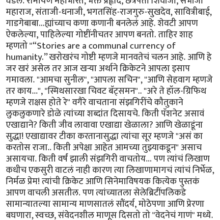
घडलं. रामायण महाभारत, भक्त प्रह्लाद, छत्रपती शिवाजी, संभाजी
महाराज, संताजी-धनाजी, भगतसिंह-राजगुरु-सुखदेव, सावित्रीबाई,
गाडगेबाबा...ह्यांच्याच कणा कणानी बनलेलं आहे. शेवटी आपण
ऐकलेल्या, पाहिलेल्या गोष्टींनीचतर आपण बनतो. ताहिर शाह
म्हणतो "“Stories are a communal currency of
humanity.” खरोखरंच गोष्टी म्हणजे मानवतेचं चलन आहे. आणि हे
जर खरं असेल तर आज खर्‍या अर्थाने क्रिकेटने आपला इसाप
गमावला. "आमचा सुनील", "आपला सचिन", "आणि सेहवाग म्हणजे
तर काय...", "स्मिथसारखा चिवट बॅट्समन".. "अरे ते हॉल-ग्रिफिथ
म्हणजे राक्षस होते रे" वगैरे वाचताना संझगिरींचे कौतुकाने
लुकलुकणारे डोळे त्यांच्या शब्दांत दिसायचे. किती पॅशनेट असावं
एखाद्याने? किती जीव लावावा एखाद्या खेळाला? आणि खेळाडूंना
सुद्धा! एखाद्यावर टीका करतानासुद्धा त्यांचा सूर म्हणजे "असं का
करतोस राजा.. किती अपेक्षा आहेत आमच्या तुझ्याकडून" असाच
असायचा. किती वर्षं झाली संझगिरी वाचतोय... पण त्यांचं लिखाण
कधीच एकसुरी वाटलं नाही कारण त्या लिखाणामागचं त्यांचं निर्भेळ,
निर्मळ प्रेम! त्यांची क्रिकेट आणि सिनेमाविषयक कित्येक पुस्तकं
आपण वाचली असतील. पण त्यांच्यातला सेलेब्रिटींपलिकडे
सामान्यातल्या सामान्य माणसातलं सौंदर्य, मोठेपणा आणि प्रेरणा
बघणारा, स्वच्छ, संवेदनशील माणूस दिसतो तो "वेदनेचं गाणं" मध्ये.