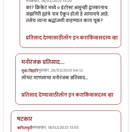
मंगळवार, 18/02/2025 13:20
In reply to
टंकला नसता तरी चालला' असता
by
सुबोध खर
का? क्रिकेट मध्ये ० इंटरेस्ट असूनही द्वारकानाथ
संझगिरी ह्यांचे नाव ऐकून होतो हे सांगायचे आहे.
तसेच त्याना श्रद्धांजली वाहण्यात काय चूक?
प्रतिसाद देण्यासाठी
लॉग इन करा
किंवा
सदस्य व्हा
मनोरंजक प्रतिसाद....
गुरुवार, 20/02/2025 04:12
मुक्त विहारि
In reply to
क्रिकेट सारख्या वाह्याद
by
अमरेंद्र बाहुबली
लोचट माणसाचा मनोरंजक प्रतिसाद...
प्रतिसाद देण्यासाठी
लॉग इन करा
किंवा
सदस्य व्हा
षटकार
मंगळवार, 18/02/2025 13:03
कपिलमुनी