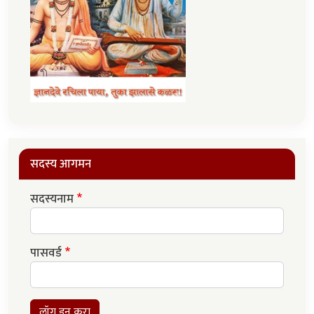
सदस्य आगमन
सदस्यनाम
पासवर्ड
लॉग इन करा