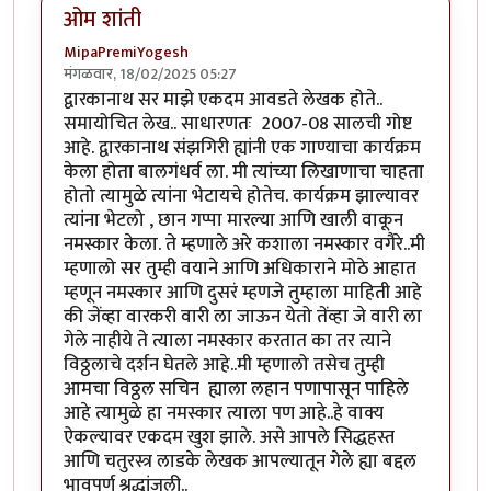
ओम शांती
MipaPremiYogesh
मंगळवार, 18/02/2025 05:27
द्वारकानाथ सर माझे एकदम आवडते लेखक होते..
समायोचित लेख.. साधारणतः 2007-08 सालची गोष्ट
आहे. द्वारकानाथ संझगिरी ह्यांनी एक गाण्याचा कार्यक्रम
केला होता बालगंधर्व ला. मी त्यांच्या लिखाणाचा चाहता
होतो त्यामुळे त्यांना भेटायचे होतेच. कार्यक्रम झाल्यावर
त्यांना भेटलो , छान गप्पा मारल्या आणि खाली वाकून
नमस्कार केला. ते म्हणाले अरे कशाला नमस्कार वगैरे..मी
म्हणालो सर तुम्ही वयाने आणि अधिकाराने मोठे आहात
म्हणून नमस्कार आणि दुसरं म्हणजे तुम्हाला माहिती आहे
की जेंव्हा वारकरी वारी ला जाऊन येतो तेंव्हा जे वारी ला
गेले नाहीये ते त्याला नमस्कार करतात का तर त्याने
विठ्ठलाचे दर्शन घेतले आहे..मी म्हणालो तसेच तुम्ही
आमचा विठ्ठल सचिन ह्याला लहान पणापासून पाहिले
आहे त्यामुळे हा नमस्कार त्याला पण आहे..हे वाक्य
ऐकल्यावर एकदम खुश झाले. असे आपले सिद्धहस्त
आणि चतुरस्त्र लाडके लेखक आपल्यातून गेले ह्या बद्दल
भावपूर्ण श्रद्धांजली..