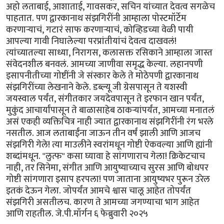
अहो लताबाई, आशाताई, गावसकर, सचिन यांच्यात देवत्व सगळेच
पाहतात. पण द्वारकानाथ संझगिरींनी आम्हाला पोस्टमॉर्टेम
करणार्‍याचं, गटारं साफ करणार्‍याचंं, कोव्हिडच्या वेळी पायी
आपल्या गावी निघालेल्या परप्रांतीयांचं देवत्व दाखवलं!
त्यांच्यातल्या साध्या, निरागस, कलासक्त रसिकाने आम्हाला जास्त
संवेदनशील बनवलं. आमच्या जाणीवा समृद्ध केल्या. लहानपणी
इसापनीतीच्या गोष्टींनी जे संस्कार केले ते मोठेपणी द्वारकानाथ
संझगिरींच्या लेखनाने केले. डब्ल्यू जी ग्रेसपासून ते यशस्वी
जयस्वाल पर्यंत, संगीतकार जयदेवपासून ते इरफान खान पर्यंत,
मुकुंद आचार्यांपासून ते बाळासाहेब ठाकर्‍यांपर्यंत, आमच्या मनातलं
असं एकही व्यक्तिचित्र नाही ज्यात द्वारकानाथ संझगिरींनी रंग भरले
नसतील. आज लताबाईंना जाऊन तीन वर्षं झाली आणि आजच
संझगिरी गेले! त्या माउलीने स्वरांमधून गोष्टी ऐकवल्या आणि ह्यांनी
शब्दांमधून. "लुत्फ" कसा घ्यावा हे सांगणाराच गेला! क्रिकेटचाच
नाही, तर सिनेमा, संगीत आणि आयुष्याच्याच सुरस आणि बोधपर
गोष्टी सांगणारा इसाप हरपला! पण जाताना आयुष्यभर पुरून उरेल
इतकं देऊन गेला. जोपर्यंत आमचे श्वास चालू आहेत तोपर्यंत
संझगिरी असतीलच. कारण ते आमच्या जगण्याचा भाग आहेत
आणि राहतील. जे.पी.मॉर्गन ६ फेब्रुवारी २०२५