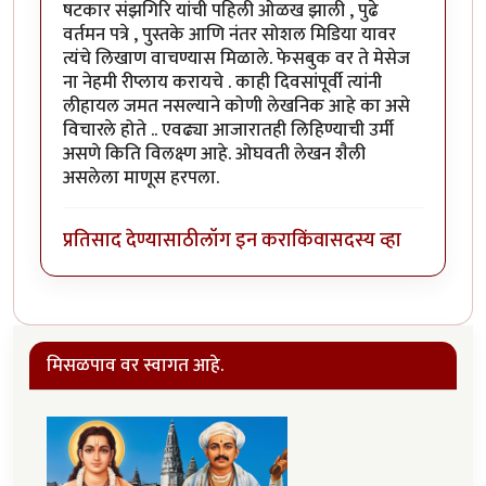
षटकार संझगिरि यांची पहिली ओळख झाली , पुढे
वर्तमन पत्रे , पुस्तके आणि नंतर सोशल मिडिया यावर
त्यंचे लिखाण वाचण्यास मिळाले. फेसबुक वर ते मेसेज
ना नेहमी रीप्लाय करायचे . काही दिवसांपूर्वी त्यांनी
लीहायल जमत नसल्याने कोणी लेखनिक आहे का असे
विचारले होते .. एवढ्या आजारातही लिहिण्याची उर्मी
असणे किति विलक्ष्ण आहे. ओघवती लेखन शैली
असलेला माणूस हरपला.
प्रतिसाद देण्यासाठी
लॉग इन करा
किंवा
सदस्य व्हा
मिसळपाव वर स्वागत आहे.