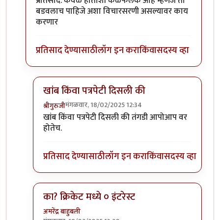
प्रतिसाद. केवळ हाताशी कळफलक आहे म्हणजे तो
बडवलाच पाहिजे अशा विचारसरणी असल्यावर काय
करणार
प्रतिसाद देण्यासाठी
लॉग इन करा
किंवा
सदस्य व्हा
खांब किंवा पत्रपेटी दिसली की
मंगळवार, 18/02/2025 12:34
श्रीगुरुजी
In reply to
टंकला नसता तरी चालला' असता
by
सुबोध खर
खांब किंवा पत्रपेटी दिसली की तंगडी आपोआप वर
होतेच.
प्रतिसाद देण्यासाठी
लॉग इन करा
किंवा
सदस्य व्हा
का? क्रिकेट मध्ये ० इंटरेस्ट
अमरेंद्र बाहुबली